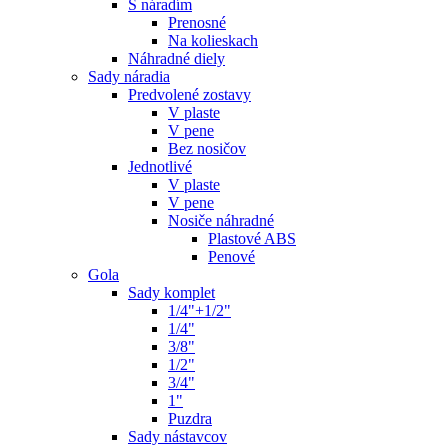
S náradím
Prenosné
Na kolieskach
Náhradné diely
Sady náradia
Predvolené zostavy
V plaste
V pene
Bez nosičov
Jednotlivé
V plaste
V pene
Nosiče náhradné
Plastové ABS
Penové
Gola
Sady komplet
1/4"+1/2"
1/4"
3/8"
1/2"
3/4"
1"
Puzdra
Sady nástavcov