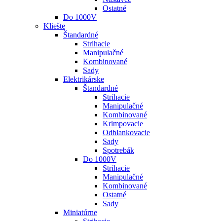
Ostatné
Do 1000V
Kliešte
Štandardné
Strihacie
Manipulačné
Kombinované
Sady
Elektrikárske
Štandardné
Strihacie
Manipulačné
Kombinované
Krimpovacie
Odblankovacie
Sady
Spotrebák
Do 1000V
Strihacie
Manipulačné
Kombinované
Ostatné
Sady
Miniatúrne