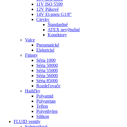
11V ISO 5599
12V Pákové
14V El-pneu G1/8"
Cievky
Štandardné
ATEX nevýbušné
Konektory
Valce
Pneumatické
Elektrické
Fitingy
Séria 1000
Séria 50000
Séria 55000
Séria 56000
Séria 85000
Rozdeľovače
Hadičky
Polyamid
Polyuretan
Teflon
Polyethylen
Silikon
FLUID ventily
Solenoidové