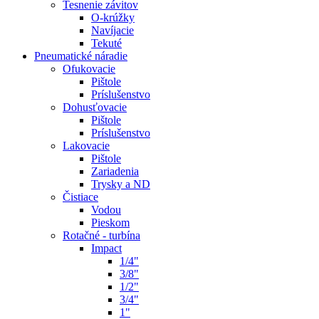
Tesnenie závitov
O-krúžky
Navíjacie
Tekuté
Pneumatické náradie
Ofukovacie
Pištole
Príslušenstvo
Dohusťovacie
Pištole
Príslušenstvo
Lakovacie
Pištole
Zariadenia
Trysky a ND
Čistiace
Vodou
Pieskom
Rotačné - turbína
Impact
1/4"
3/8"
1/2"
3/4"
1"