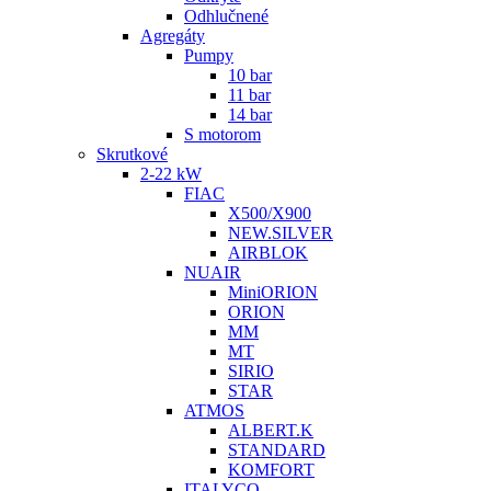
Odhlučnené
Agregáty
Pumpy
10 bar
11 bar
14 bar
S motorom
Skrutkové
2-22 kW
FIAC
X500/X900
NEW.SILVER
AIRBLOK
NUAIR
MiniORION
ORION
MM
MT
SIRIO
STAR
ATMOS
ALBERT.K
STANDARD
KOMFORT
ITALYCO