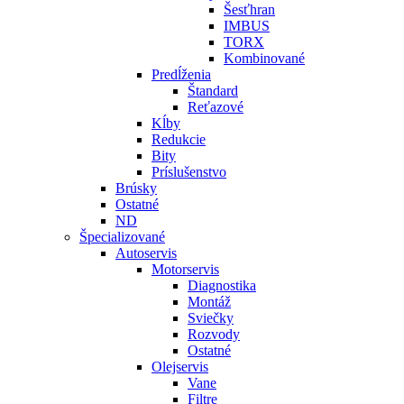
Šesťhran
IMBUS
TORX
Kombinované
Predĺženia
Štandard
Reťazové
Kĺby
Redukcie
Bity
Príslušenstvo
Brúsky
Ostatné
ND
Špecializované
Autoservis
Motorservis
Diagnostika
Montáž
Sviečky
Rozvody
Ostatné
Olejservis
Vane
Filtre