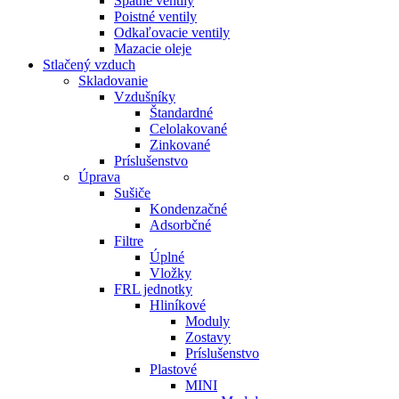
Spätné ventily
Poistné ventily
Odkaľovacie ventily
Mazacie oleje
Stlačený vzduch
Skladovanie
Vzdušníky
Štandardné
Celolakované
Zinkované
Príslušenstvo
Úprava
Sušiče
Kondenzačné
Adsorbčné
Filtre
Úplné
Vložky
FRL jednotky
Hliníkové
Moduly
Zostavy
Príslušenstvo
Plastové
MINI