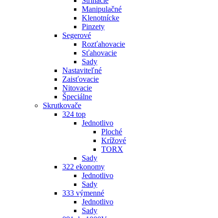
Strihacie
Manipulačné
Klenotnícke
Pinzety
Segerové
Rozťahovacie
Sťahovacie
Sady
Nastaviteľné
Zaisťovacie
Nitovacie
Špeciálne
Skrutkovače
324 top
Jednotlivo
Ploché
Krížové
TORX
Sady
322 ekonomy
Jednotlivo
Sady
333 výmenné
Jednotlivo
Sady