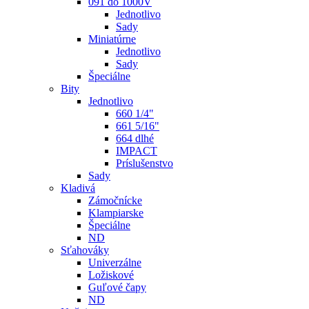
091 do 1000V
Jednotlivo
Sady
Miniatúrne
Jednotlivo
Sady
Špeciálne
Bity
Jednotlivo
660 1/4"
661 5/16"
664 dlhé
IMPACT
Príslušenstvo
Sady
Kladivá
Zámočnícke
Klampiarske
Špeciálne
ND
Sťahováky
Univerzálne
Ložiskové
Guľové čapy
ND