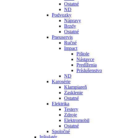
Ostatné
ND
Podvozky
Nápravy
Brzdy
Ostatné
Pneuservis
Ručné
Impact
Pištole
Nástavce
Predĺženia
Príslušenstvo
ND
Karosérie
Klampiareň
Zasklenie
Ostatné
Elektrika
Testery
Zdroje
Elektromobil
Ostatné
Spoločné
Inštalatér