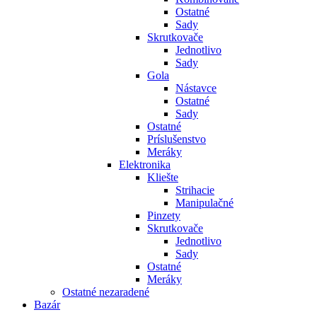
Ostatné
Sady
Skrutkovače
Jednotlivo
Sady
Gola
Nástavce
Ostatné
Sady
Ostatné
Príslušenstvo
Meráky
Elektronika
Kliešte
Strihacie
Manipulačné
Pinzety
Skrutkovače
Jednotlivo
Sady
Ostatné
Meráky
Ostatné nezaradené
Bazár