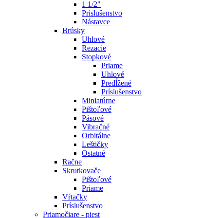
1 1/2"
Príslušenstvo
Nástavce
Brúsky
Uhlové
Rezacie
Stopkové
Priame
Uhlové
Predĺžené
Príslušenstvo
Miniatúrne
Pištoľové
Pásové
Vibračné
Orbitálne
Leštičky
Ostatné
Račne
Skrutkovače
Pištoľové
Priame
Vŕtačky
Príslušenstvo
Priamočiare - piest