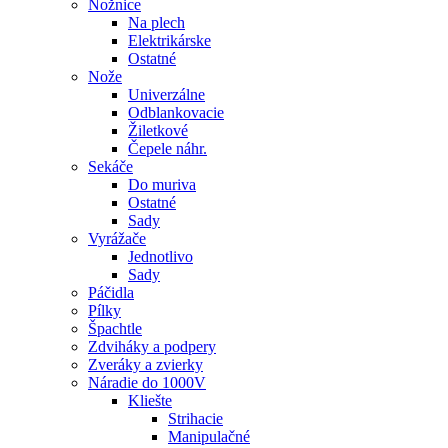
Nožnice
Na plech
Elektrikárske
Ostatné
Nože
Univerzálne
Odblankovacie
Žiletkové
Čepele náhr.
Sekáče
Do muriva
Ostatné
Sady
Vyrážače
Jednotlivo
Sady
Páčidla
Pílky
Špachtle
Zdviháky a podpery
Zveráky a zvierky
Náradie do 1000V
Kliešte
Strihacie
Manipulačné