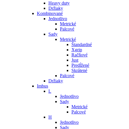
Heavy duty
Držiaky
Kombinované
Jednotlivo
Metrické
Palcové
Sady
Metrické
Štandardné
Xgrip
Račňové
Just
Predĺžené
Skrátené
Palcové
Držiaky
Imbus
L
Jednotlivo
Sady
Metrické
Palcové
H
Jednotlivo
Sady