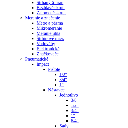
Strhaný 6-hran
Bezhlavé skrut.
Zalomené skrut.
Meranie a značenie
Metre a pásma
Mikromeranie
Meranie uhla
Štrbinové mier.
Vodováhy
Elektronické
Značkovače
Pneumatické
Impact
Pištole
1/2"
3/4"
1"
Nástavce
Jednotlivo
3/8"
1/2"
3/4"
1"
6/4"
Sady