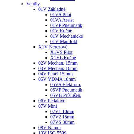
Ventily
01V Základné
01VS Pilot
01VA Assist
01VP Pneumatik
01V Ručné
01V Mechanické
01V Manifold
X1V Nerezové
X1VS Pilot
X1VL Ručné
02V Mechan. 15mm
03V Mechan. 16mm
04V Panel 15 mm
05V VDMA 18mm
05VS Elektrom.
05VP Pneumatik
05VB Príslušen.
06V Pedálové
07V Mini
07V1 10mm
07V2 15mm
07VS 30mm
08V Namur
10V ISO 5599