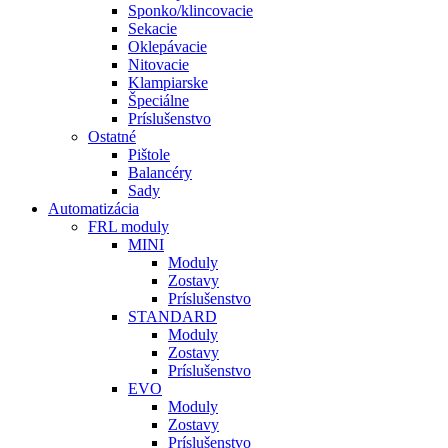
Sponko/klincovacie
Sekacie
Oklepávacie
Nitovacie
Klampiarske
Špeciálne
Príslušenstvo
Ostatné
Pištole
Balancéry
Sady
Automatizácia
FRL moduly
MINI
Moduly
Zostavy
Príslušenstvo
STANDARD
Moduly
Zostavy
Príslušenstvo
EVO
Moduly
Zostavy
Príslušenstvo