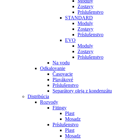
Moduly
Zostavy
Príslušenstvo
STANDARD
Moduly
Zostavy
Príslušenstvo
EVO
Moduly
Zostavy
Príslušenstvo
Na vodu
Odkalovanie
Časovacie
Plavákové
Príslušenstvo
Separátory oleja z kondenzátu
Distribúcia
Rozvody
Fitingy
Plast
Mosadz
Príslušenstvo
Plast
Mosadz