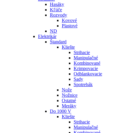
Hasáky
Kľúče
Rozvody
Kovové
Plastové
ND
Elektrikár
Štandard
Kliešte
Strihacie
Manipulačné
Kombinované
Krimpovacie
Odblankovacie
Sady
Spotrebák
Nože
Nožnice
Ostatné
Meráky
Do 1000 V
Kliešte
Strihacie
Manipulačné
Kombinované