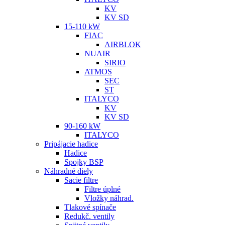
KV
KV SD
15-110 kW
FIAC
AIRBLOK
NUAIR
SIRIO
ATMOS
SEC
ST
ITALYCO
KV
KV SD
90-160 kW
ITALYCO
Pripájacie hadice
Hadice
Spojky BSP
Náhradné diely
Sacie filtre
Filtre úplné
Vložky náhrad.
Tlakové spínače
Redukč. ventily