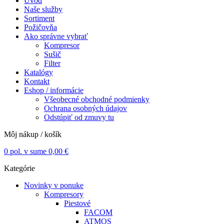
Úvod
Naše služby
Sortiment
Požičovňa
Ako správne vybrať
Kompresor
Sušič
Filter
Katalógy
Kontakt
Eshop / informácie
Všeobecné obchodné podmienky
Ochrana osobných údajov
Odstúpiť od zmuvy tu
Môj nákup / košík
0
pol. v sume
0,00
€
Kategórie
Novinky v ponuke
Kompresory
Piestové
FACOM
ATMOS