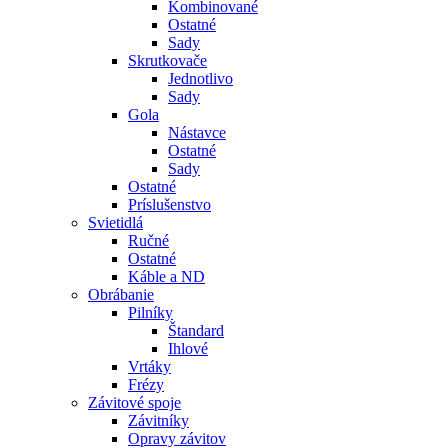
Kombinované
Ostatné
Sady
Skrutkovače
Jednotlivo
Sady
Gola
Nástavce
Ostatné
Sady
Ostatné
Príslušenstvo
Svietidlá
Ručné
Ostatné
Káble a ND
Obrábanie
Pilníky
Štandard
Ihlové
Vrtáky
Frézy
Závitové spoje
Závitníky
Opravy závitov