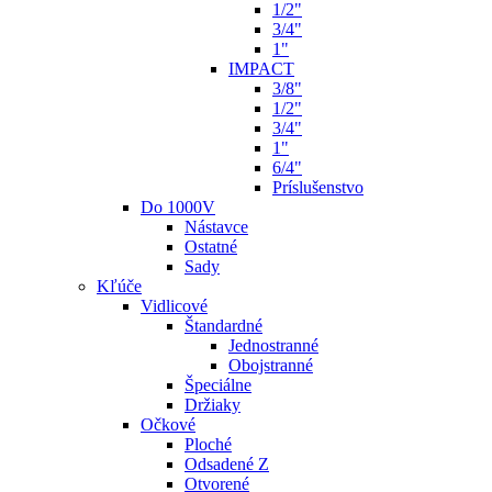
1/2"
3/4"
1"
IMPACT
3/8"
1/2"
3/4"
1"
6/4"
Príslušenstvo
Do 1000V
Nástavce
Ostatné
Sady
Kľúče
Vidlicové
Štandardné
Jednostranné
Obojstranné
Špeciálne
Držiaky
Očkové
Ploché
Odsadené Z
Otvorené