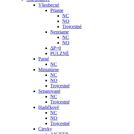
Všeobecné
Priame
NC
NO
Trojcestné
Nepriame
NC
NO
ΔP=0
PULZNÉ
Parné
NC
Miniatúrne
NC
NO
Trojcestné
Separované
NC
Trojcestné
Hadičkové
NC
NO
Trojcestné
Cievky