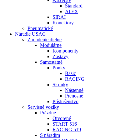
AIGNEP
Štandard
ATEX
SIRAI
Konektory
Pneumatické
Náradie USAG
Zariadenie dielne
Modulárne
Komponenty
Zostavy
Samostatné
Ponky
Basic
RACING
Skrinky
Nástenné
Prenosné
Príslušenstvo
Servisné vozíky
Prázdne
Otvorené
START 516
RACING 519
S náradím