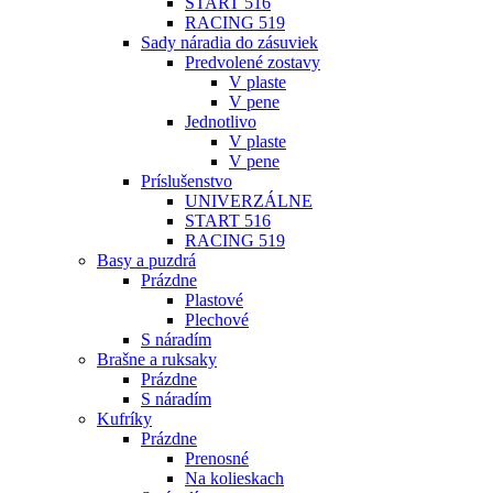
START 516
RACING 519
Sady náradia do zásuviek
Predvolené zostavy
V plaste
V pene
Jednotlivo
V plaste
V pene
Príslušenstvo
UNIVERZÁLNE
START 516
RACING 519
Basy a puzdrá
Prázdne
Plastové
Plechové
S náradím
Brašne a ruksaky
Prázdne
S náradím
Kufríky
Prázdne
Prenosné
Na kolieskach