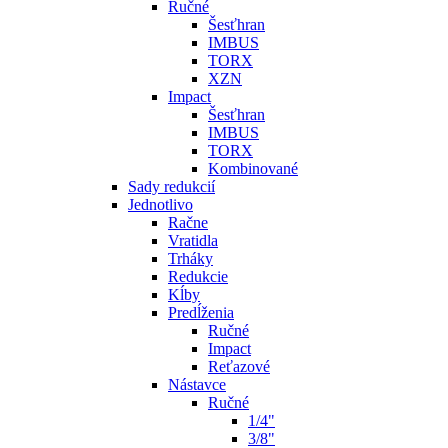
Ručné
Šesťhran
IMBUS
TORX
XZN
Impact
Šesťhran
IMBUS
TORX
Kombinované
Sady redukcií
Jednotlivo
Račne
Vratidla
Trháky
Redukcie
Kĺby
Predĺženia
Ručné
Impact
Reťazové
Nástavce
Ručné
1/4"
3/8"