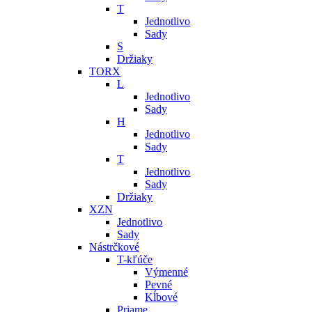
T
Jednotlivo
Sady
S
Držiaky
TORX
L
Jednotlivo
Sady
H
Jednotlivo
Sady
T
Jednotlivo
Sady
Držiaky
XZN
Jednotlivo
Sady
Nástrčkové
T-kľúče
Výmenné
Pevné
Kĺbové
Priame