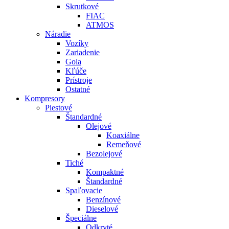
Skrutkové
FIAC
ATMOS
Náradie
Vozíky
Zariadenie
Gola
Kľúče
Prístroje
Ostatné
Kompresory
Piestové
Štandardné
Olejové
Koaxiálne
Remeňové
Bezolejové
Tiché
Kompaktné
Štandardné
Spaľovacie
Benzínové
Dieselové
Špeciálne
Odkryté