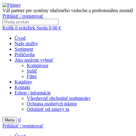
Váš partner pre systémy stlačeného vzduchu a profesionálnu montáž
Prihlásiť / registrovať
Košík
0
položiek
Spolu
0,00
€
Úvod
Naše služby
Sortiment
Požičovňa
Ako správne vybrať
Kompresor
Sušič
Filter
Katalógy
Kontakt
Eshop / informácie
Všeobecné obchodné podmienky
Ochrana osobných údajov
Odstúpiť od zmuvy tu
0
Menu
Prihlásiť / registrovať