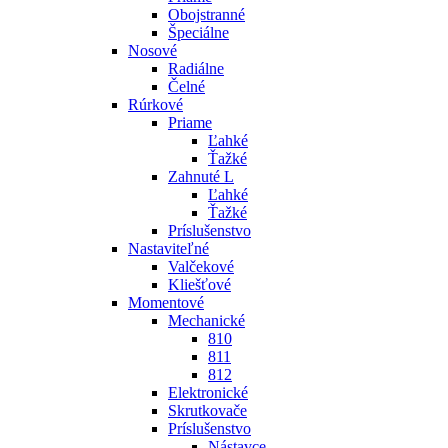
Obojstranné
Špeciálne
Nosové
Radiálne
Čelné
Rúrkové
Priame
Ľahké
Ťažké
Zahnuté L
Ľahké
Ťažké
Príslušenstvo
Nastaviteľné
Valčekové
Kliešťové
Momentové
Mechanické
810
811
812
Elektronické
Skrutkovače
Príslušenstvo
Nástavce