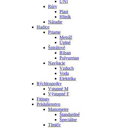
UNI
Rúry
Plast
Hliník
Náradie
Hadice
Priame
Metráž
Úplné
Špirálové
Rilsan
Polyuretan
Navíjacie
Vzduch
Voda
Elektrika
Rýchlospojky
Vstupné M
Výstupné F
Fitingy
Príslušenstvo
Manometre
Štandardné
Špeciálne
Tlmiče