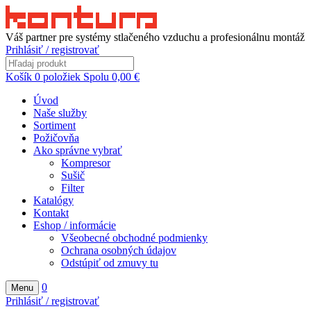
Váš partner pre systémy stlačeného vzduchu a profesionálnu montáž
Prihlásiť / registrovať
Košík
0
položiek
Spolu
0,00
€
Úvod
Naše služby
Sortiment
Požičovňa
Ako správne vybrať
Kompresor
Sušič
Filter
Katalógy
Kontakt
Eshop / informácie
Všeobecné obchodné podmienky
Ochrana osobných údajov
Odstúpiť od zmuvy tu
0
Menu
Prihlásiť / registrovať