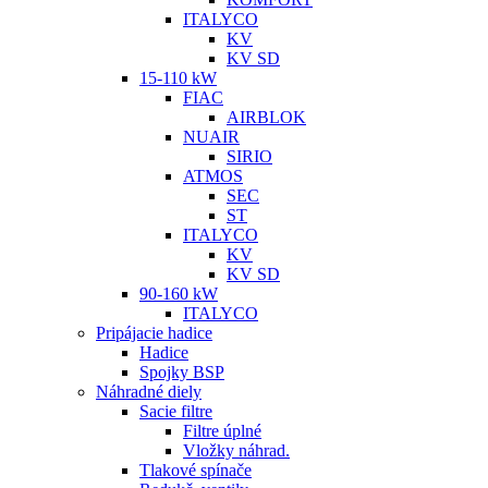
ITALYCO
KV
KV SD
15-110 kW
FIAC
AIRBLOK
NUAIR
SIRIO
ATMOS
SEC
ST
ITALYCO
KV
KV SD
90-160 kW
ITALYCO
Pripájacie hadice
Hadice
Spojky BSP
Náhradné diely
Sacie filtre
Filtre úplné
Vložky náhrad.
Tlakové spínače