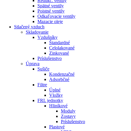
Redukč. ventily
Spätné ventily
Poistné ventily
Odkaľovacie ventily
Mazacie oleje
Stlačený vzduch
Skladovanie
Vzdušníky
Štandardné
Celolakované
Zinkované
Príslušenstvo
Úprava
Sušiče
Kondenzačné
Adsorbčné
Filtre
Úplné
Vložky
FRL jednotky
Hliníkové
Moduly
Zostavy
Príslušenstvo
Plastové