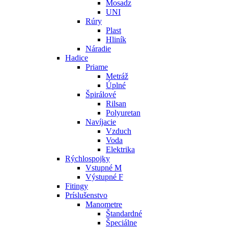
Mosadz
UNI
Rúry
Plast
Hliník
Náradie
Hadice
Priame
Metráž
Úplné
Špirálové
Rilsan
Polyuretan
Navíjacie
Vzduch
Voda
Elektrika
Rýchlospojky
Vstupné M
Výstupné F
Fitingy
Príslušenstvo
Manometre
Štandardné
Špeciálne