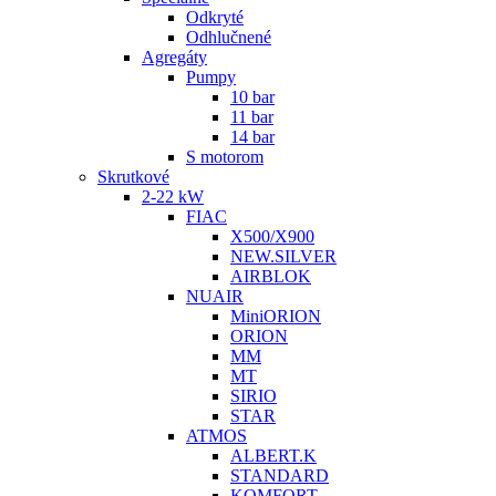
Odkryté
Odhlučnené
Agregáty
Pumpy
10 bar
11 bar
14 bar
S motorom
Skrutkové
2-22 kW
FIAC
X500/X900
NEW.SILVER
AIRBLOK
NUAIR
MiniORION
ORION
MM
MT
SIRIO
STAR
ATMOS
ALBERT.K
STANDARD
KOMFORT