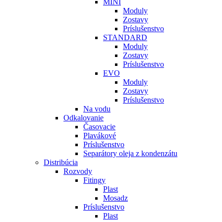
MINI
Moduly
Zostavy
Príslušenstvo
STANDARD
Moduly
Zostavy
Príslušenstvo
EVO
Moduly
Zostavy
Príslušenstvo
Na vodu
Odkalovanie
Časovacie
Plavákové
Príslušenstvo
Separátory oleja z kondenzátu
Distribúcia
Rozvody
Fitingy
Plast
Mosadz
Príslušenstvo
Plast