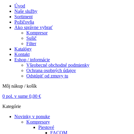
Úvod
Naše služby
Sortiment
Požičovňa
Ako správne vybrať
Kompresor
Sušič
Filter
Katalógy
Kontakt
Eshop / informácie
Všeobecné obchodné podmienky
Ochrana osobných údajov
Odstúpiť od zmuvy tu
Môj nákup / košík
0
pol. v sume
0,00
€
Kategórie
Novinky v ponuke
Kompresory
Piestové
FACOM