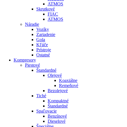
ATMOS
Skrutkové
FIAC
ATMOS
Náradie
Vozíky
Zariadenie
Gola
Kľúče
Prístroje
Ostatné
Kompresory
Piestové
Štandardné
Olejové
Koaxiálne
Remeňové
Bezolejové
Tiché
Kompaktné
Štandardné
Spaľovacie
Benzínové
Dieselové
Špeciálne