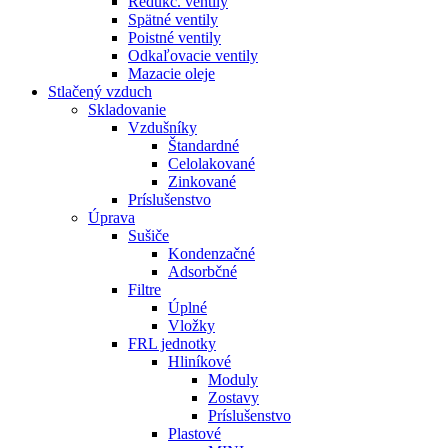
Redukč. ventily
Spätné ventily
Poistné ventily
Odkaľovacie ventily
Mazacie oleje
Stlačený vzduch
Skladovanie
Vzdušníky
Štandardné
Celolakované
Zinkované
Príslušenstvo
Úprava
Sušiče
Kondenzačné
Adsorbčné
Filtre
Úplné
Vložky
FRL jednotky
Hliníkové
Moduly
Zostavy
Príslušenstvo
Plastové