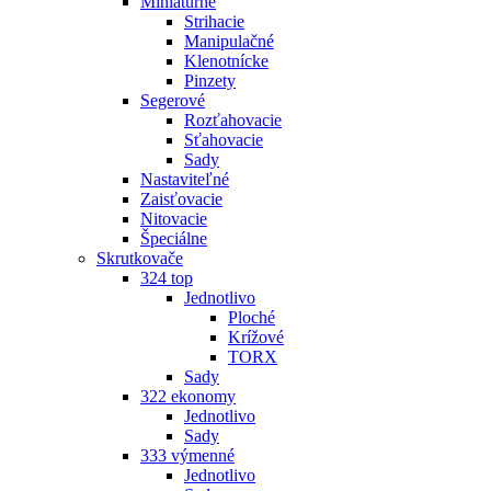
Miniatúrne
Strihacie
Manipulačné
Klenotnícke
Pinzety
Segerové
Rozťahovacie
Sťahovacie
Sady
Nastaviteľné
Zaisťovacie
Nitovacie
Špeciálne
Skrutkovače
324 top
Jednotlivo
Ploché
Krížové
TORX
Sady
322 ekonomy
Jednotlivo
Sady
333 výmenné
Jednotlivo