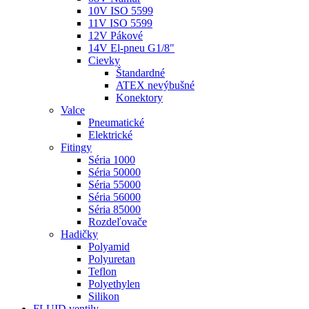
10V ISO 5599
11V ISO 5599
12V Pákové
14V El-pneu G1/8"
Cievky
Štandardné
ATEX nevýbušné
Konektory
Valce
Pneumatické
Elektrické
Fitingy
Séria 1000
Séria 50000
Séria 55000
Séria 56000
Séria 85000
Rozdeľovače
Hadičky
Polyamid
Polyuretan
Teflon
Polyethylen
Silikon
FLUID ventily