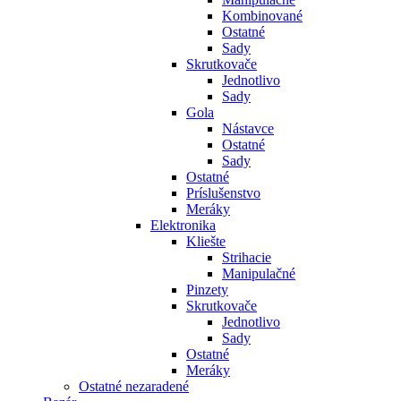
Kombinované
Ostatné
Sady
Skrutkovače
Jednotlivo
Sady
Gola
Nástavce
Ostatné
Sady
Ostatné
Príslušenstvo
Meráky
Elektronika
Kliešte
Strihacie
Manipulačné
Pinzety
Skrutkovače
Jednotlivo
Sady
Ostatné
Meráky
Ostatné nezaradené