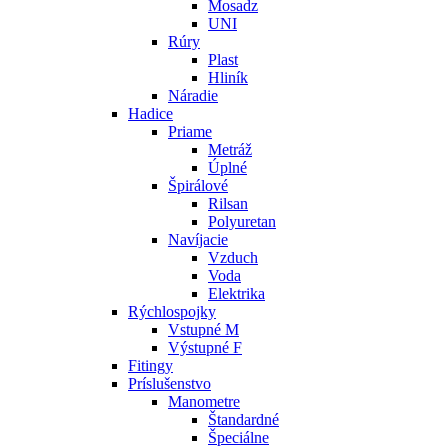
Mosadz
UNI
Rúry
Plast
Hliník
Náradie
Hadice
Priame
Metráž
Úplné
Špirálové
Rilsan
Polyuretan
Navíjacie
Vzduch
Voda
Elektrika
Rýchlospojky
Vstupné M
Výstupné F
Fitingy
Príslušenstvo
Manometre
Štandardné
Špeciálne