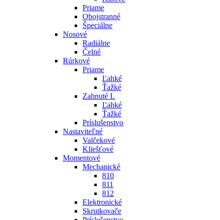
Priame
Obojstranné
Špeciálne
Nosové
Radiálne
Čelné
Rúrkové
Priame
Ľahké
Ťažké
Zahnuté L
Ľahké
Ťažké
Príslušenstvo
Nastaviteľné
Valčekové
Kliešťové
Momentové
Mechanické
810
811
812
Elektronické
Skrutkovače
Príslušenstvo