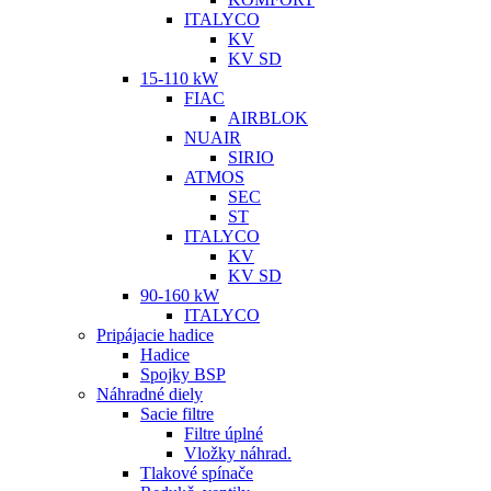
ITALYCO
KV
KV SD
15-110 kW
FIAC
AIRBLOK
NUAIR
SIRIO
ATMOS
SEC
ST
ITALYCO
KV
KV SD
90-160 kW
ITALYCO
Pripájacie hadice
Hadice
Spojky BSP
Náhradné diely
Sacie filtre
Filtre úplné
Vložky náhrad.
Tlakové spínače