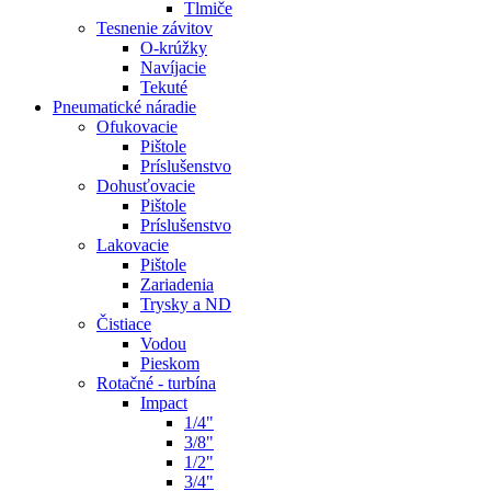
Tlmiče
Tesnenie závitov
O-krúžky
Navíjacie
Tekuté
Pneumatické náradie
Ofukovacie
Pištole
Príslušenstvo
Dohusťovacie
Pištole
Príslušenstvo
Lakovacie
Pištole
Zariadenia
Trysky a ND
Čistiace
Vodou
Pieskom
Rotačné - turbína
Impact
1/4"
3/8"
1/2"
3/4"