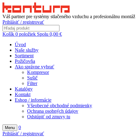
Váš partner pre systémy stlačeného vzduchu a profesionálnu montáž
Prihlásiť / registrovať
Košík
0
položiek
Spolu
0,00
€
Úvod
Naše služby
Sortiment
Požičovňa
Ako správne vybrať
Kompresor
Sušič
Filter
Katalógy
Kontakt
Eshop / informácie
Všeobecné obchodné podmienky
Ochrana osobných údajov
Odstúpiť od zmuvy tu
0
Menu
Prihlásiť / registrovať