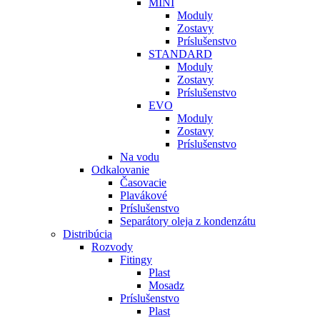
MINI
Moduly
Zostavy
Príslušenstvo
STANDARD
Moduly
Zostavy
Príslušenstvo
EVO
Moduly
Zostavy
Príslušenstvo
Na vodu
Odkalovanie
Časovacie
Plavákové
Príslušenstvo
Separátory oleja z kondenzátu
Distribúcia
Rozvody
Fitingy
Plast
Mosadz
Príslušenstvo
Plast