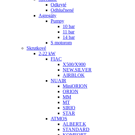
Odkryté
Odhlučnené
Agregáty
Pumpy
10 bar
11 bar
14 bar
S motorom
Skrutkové
2-22 kW
FIAC
X500/X900
NEW.SILVER
AIRBLOK
NUAIR
MiniORION
ORION
MM
MT
SIRIO
STAR
ATMOS
ALBERT.K
STANDARD
KOMFORT