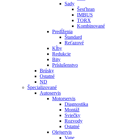
Sady
Šesťhran
IMBUS
TORX
Kombinované
Predĺženia
Štandard
Reťazové
Kĺby
Redukcie
Bity
Príslušenstvo
Brúsky
Ostatné
ND
Špecializované
Autoservis
Motorservis
Diagnostika
Montáž
Sviečky
Rozvody
Ostatné
Olejservis
Vane