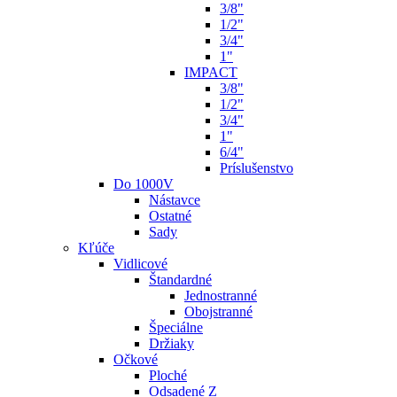
3/8"
1/2"
3/4"
1"
IMPACT
3/8"
1/2"
3/4"
1"
6/4"
Príslušenstvo
Do 1000V
Nástavce
Ostatné
Sady
Kľúče
Vidlicové
Štandardné
Jednostranné
Obojstranné
Špeciálne
Držiaky
Očkové
Ploché
Odsadené Z