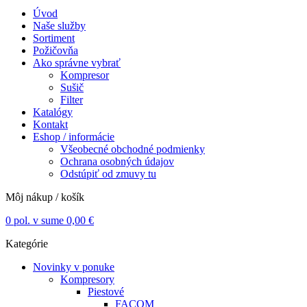
Úvod
Naše služby
Sortiment
Požičovňa
Ako správne vybrať
Kompresor
Sušič
Filter
Katalógy
Kontakt
Eshop / informácie
Všeobecné obchodné podmienky
Ochrana osobných údajov
Odstúpiť od zmuvy tu
Môj nákup / košík
0
pol. v sume
0,00
€
Kategórie
Novinky v ponuke
Kompresory
Piestové
FACOM