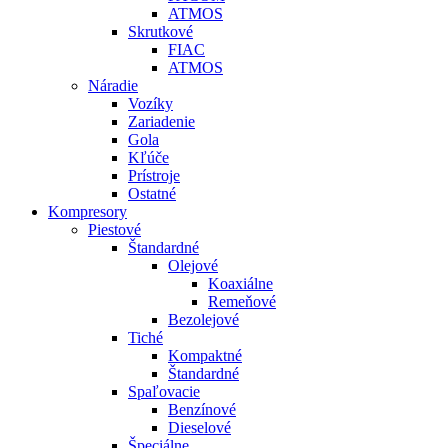
ATMOS
Skrutkové
FIAC
ATMOS
Náradie
Vozíky
Zariadenie
Gola
Kľúče
Prístroje
Ostatné
Kompresory
Piestové
Štandardné
Olejové
Koaxiálne
Remeňové
Bezolejové
Tiché
Kompaktné
Štandardné
Spaľovacie
Benzínové
Dieselové
Špeciálne