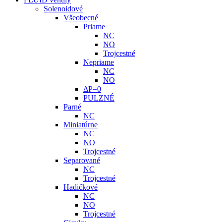
Solenoidové
Všeobecné
Priame
NC
NO
Trojcestné
Nepriame
NC
NO
ΔP=0
PULZNÉ
Parné
NC
Miniatúrne
NC
NO
Trojcestné
Separované
NC
Trojcestné
Hadičkové
NC
NO
Trojcestné