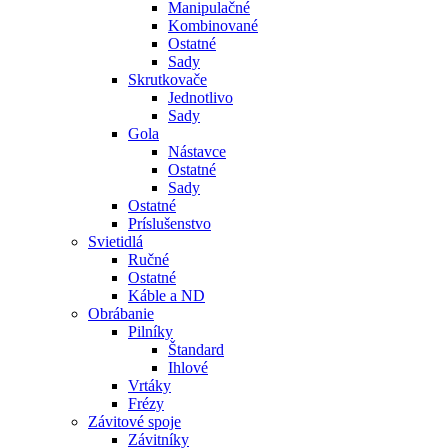
Manipulačné
Kombinované
Ostatné
Sady
Skrutkovače
Jednotlivo
Sady
Gola
Nástavce
Ostatné
Sady
Ostatné
Príslušenstvo
Svietidlá
Ručné
Ostatné
Káble a ND
Obrábanie
Pilníky
Štandard
Ihlové
Vrtáky
Frézy
Závitové spoje
Závitníky