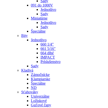
Sady
091 do 1000V
Jednotlivo
Sady
Miniatúrne
Jednotlivo
Sady
Špeciálne
Bity
Jednotlivo
660 1/4"
661 5/16"
664 dlhé
IMPACT
Príslušenstvo
Sady
Kladivá
Zámočnícke
Klampiarske
Špeciálne
ND
Sťahováky
Univerzálne
Ložiskové
Guľové čapy