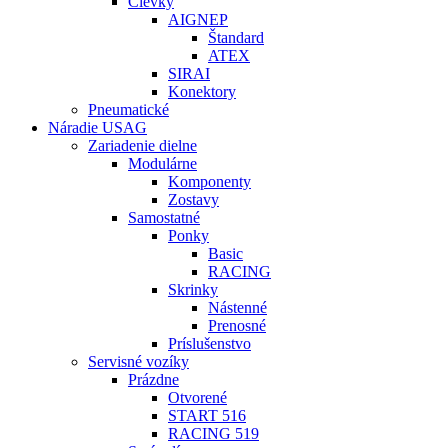
Cievky
AIGNEP
Štandard
ATEX
SIRAI
Konektory
Pneumatické
Náradie USAG
Zariadenie dielne
Modulárne
Komponenty
Zostavy
Samostatné
Ponky
Basic
RACING
Skrinky
Nástenné
Prenosné
Príslušenstvo
Servisné vozíky
Prázdne
Otvorené
START 516
RACING 519