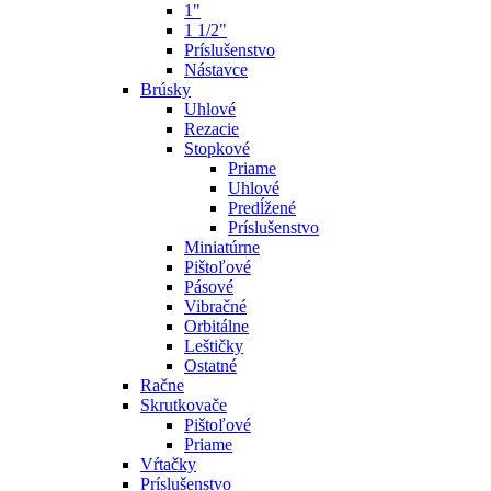
1"
1 1/2"
Príslušenstvo
Nástavce
Brúsky
Uhlové
Rezacie
Stopkové
Priame
Uhlové
Predĺžené
Príslušenstvo
Miniatúrne
Pištoľové
Pásové
Vibračné
Orbitálne
Leštičky
Ostatné
Račne
Skrutkovače
Pištoľové
Priame
Vŕtačky
Príslušenstvo