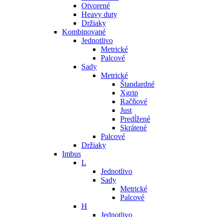
Otvorené
Heavy duty
Držiaky
Kombinované
Jednotlivo
Metrické
Palcové
Sady
Metrické
Štandardné
Xgrip
Račňové
Just
Predĺžené
Skrátené
Palcové
Držiaky
Imbus
L
Jednotlivo
Sady
Metrické
Palcové
H
Jednotlivo