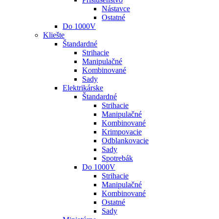
Nástavce
Ostatné
Do 1000V
Kliešte
Štandardné
Strihacie
Manipulačné
Kombinované
Sady
Elektrikárske
Štandardné
Strihacie
Manipulačné
Kombinované
Krimpovacie
Odblankovacie
Sady
Spotrebák
Do 1000V
Strihacie
Manipulačné
Kombinované
Ostatné
Sady