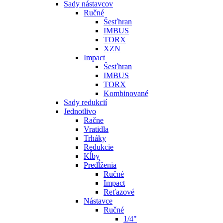
Sady nástavcov
Ručné
Šesťhran
IMBUS
TORX
XZN
Impact
Šesťhran
IMBUS
TORX
Kombinované
Sady redukcií
Jednotlivo
Račne
Vratidla
Trháky
Redukcie
Kĺby
Predĺženia
Ručné
Impact
Reťazové
Nástavce
Ručné
1/4"