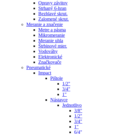
Opravy závitov
Strhaný 6-hran
Bezhlavé skrut.
Zalomené skrut.
Meranie a značenie
Metre a pásma
Mikromeranie
Meranie uhla
Štrbinové mier.
Vodováhy
Elektronické
Značkovače
Pneumatické
Impact
Pištole
1/2"
3/4"
1"
Nástavce
Jednotlivo
3/8"
1/2"
3/4"
1"
6/4"