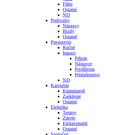
Filtre
Ostatné
ND
Podvozky
Nápravy
Brzdy
Ostatné
Pneuservis
Ručné
Impact
Pištole
Nástavce
Predĺženia
Príslušenstvo
ND
Karosérie
Klampiareň
Zasklenie
Ostatné
Elektrika
Testery
Zdroje
Elektromobil
Ostatné
Spoločné