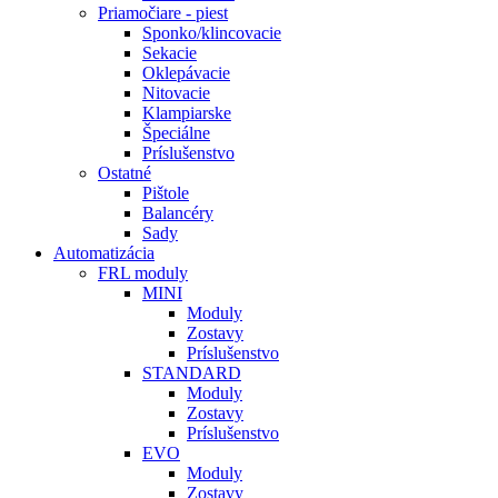
Priamočiare - piest
Sponko/klincovacie
Sekacie
Oklepávacie
Nitovacie
Klampiarske
Špeciálne
Príslušenstvo
Ostatné
Pištole
Balancéry
Sady
Automatizácia
FRL moduly
MINI
Moduly
Zostavy
Príslušenstvo
STANDARD
Moduly
Zostavy
Príslušenstvo
EVO
Moduly
Zostavy