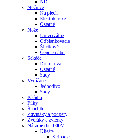
ND
Nožnice
Na plech
Elektrikárske
Ostatné
Nože
Univerzálne
Odblankovacie
Žiletkové
Čepele náhr.
Sekáče
Do muriva
Ostatné
Sady
Vyrážače
Jednotlivo
Sady
Páčidla
Pílky
Špachtle
Zdviháky a podpery
Zveráky a zvierky
Náradie do 1000V
Kliešte
Strihacie