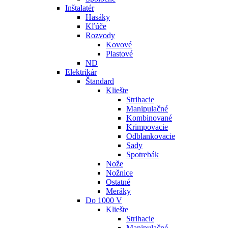
Inštalatér
Hasáky
Kľúče
Rozvody
Kovové
Plastové
ND
Elektrikár
Štandard
Kliešte
Strihacie
Manipulačné
Kombinované
Krimpovacie
Odblankovacie
Sady
Spotrebák
Nože
Nožnice
Ostatné
Meráky
Do 1000 V
Kliešte
Strihacie
Manipulačné