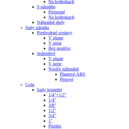
Na kolieskach
S náradím
Prenosné
Na kolieskach
Náhradné diely
Sady náradia
Predvolené zostavy
V plaste
V pene
Bez nosičov
Jednotlivé
V plaste
V pene
Nosiče náhradné
Plastové ABS
Penové
Gola
Sady komplet
1/4"+1/2"
1/4"
3/8"
1/2"
3/4"
1"
Puzdra