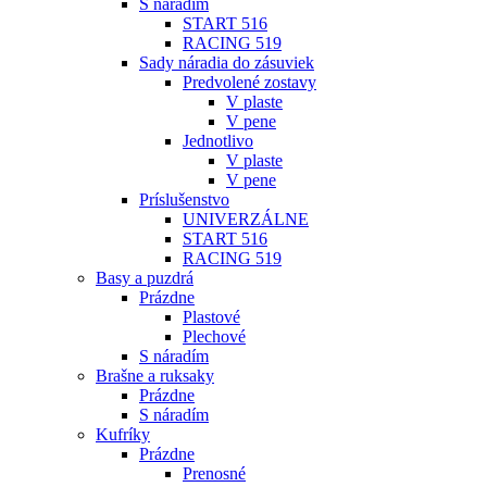
S náradím
START 516
RACING 519
Sady náradia do zásuviek
Predvolené zostavy
V plaste
V pene
Jednotlivo
V plaste
V pene
Príslušenstvo
UNIVERZÁLNE
START 516
RACING 519
Basy a puzdrá
Prázdne
Plastové
Plechové
S náradím
Brašne a ruksaky
Prázdne
S náradím
Kufríky
Prázdne
Prenosné