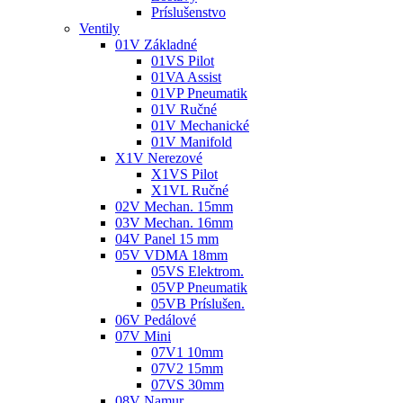
Príslušenstvo
Ventily
01V Základné
01VS Pilot
01VA Assist
01VP Pneumatik
01V Ručné
01V Mechanické
01V Manifold
X1V Nerezové
X1VS Pilot
X1VL Ručné
02V Mechan. 15mm
03V Mechan. 16mm
04V Panel 15 mm
05V VDMA 18mm
05VS Elektrom.
05VP Pneumatik
05VB Príslušen.
06V Pedálové
07V Mini
07V1 10mm
07V2 15mm
07VS 30mm
08V Namur