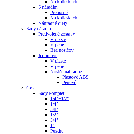
Na kolieskach
S náradím
Prenosné
Na kolieskach
Náhradné diely
Sady náradia
Predvolené zostavy
V plaste
V pene
Bez nosičov
Jednotlivé
V plaste
V pene
Nosiče náhradné
Plastové ABS
Penové
Gola
Sady komplet
1/4"+1/2"
1/4"
3/8"
1/2"
3/4"
1"
Puzdra