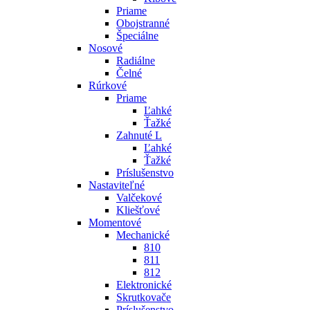
Priame
Obojstranné
Špeciálne
Nosové
Radiálne
Čelné
Rúrkové
Priame
Ľahké
Ťažké
Zahnuté L
Ľahké
Ťažké
Príslušenstvo
Nastaviteľné
Valčekové
Kliešťové
Momentové
Mechanické
810
811
812
Elektronické
Skrutkovače
Príslušenstvo