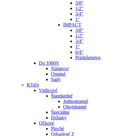
3/8"
1/2"
3/4"
1"
IMPACT
3/8"
1/2"
3/4"
1"
6/4"
Príslušenstvo
Do 1000V
Nástavce
Ostatné
Sady
Kľúče
Vidlicové
Štandardné
Jednostranné
Obojstranné
Špeciálne
Držiaky
Očkové
Ploché
Odsadené Z