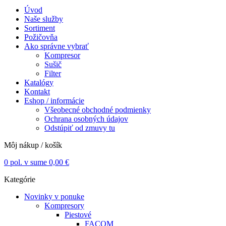
Úvod
Naše služby
Sortiment
Požičovňa
Ako správne vybrať
Kompresor
Sušič
Filter
Katalógy
Kontakt
Eshop / informácie
Všeobecné obchodné podmienky
Ochrana osobných údajov
Odstúpiť od zmuvy tu
Môj nákup / košík
0
pol. v sume
0,00
€
Kategórie
Novinky v ponuke
Kompresory
Piestové
FACOM