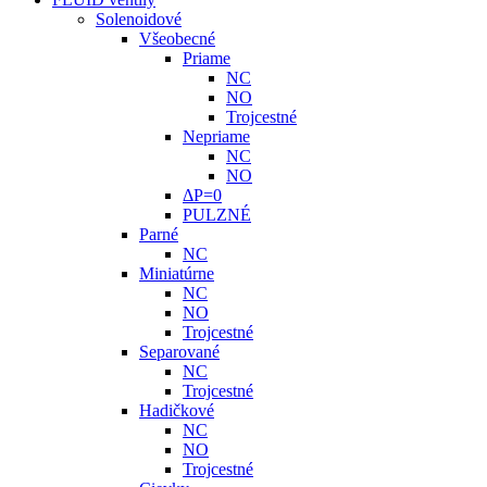
Solenoidové
Všeobecné
Priame
NC
NO
Trojcestné
Nepriame
NC
NO
ΔP=0
PULZNÉ
Parné
NC
Miniatúrne
NC
NO
Trojcestné
Separované
NC
Trojcestné
Hadičkové
NC
NO
Trojcestné