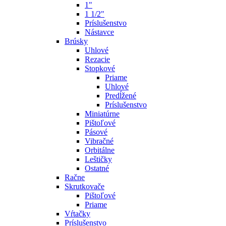
1"
1 1/2"
Príslušenstvo
Nástavce
Brúsky
Uhlové
Rezacie
Stopkové
Priame
Uhlové
Predĺžené
Príslušenstvo
Miniatúrne
Pištoľové
Pásové
Vibračné
Orbitálne
Leštičky
Ostatné
Račne
Skrutkovače
Pištoľové
Priame
Vŕtačky
Príslušenstvo