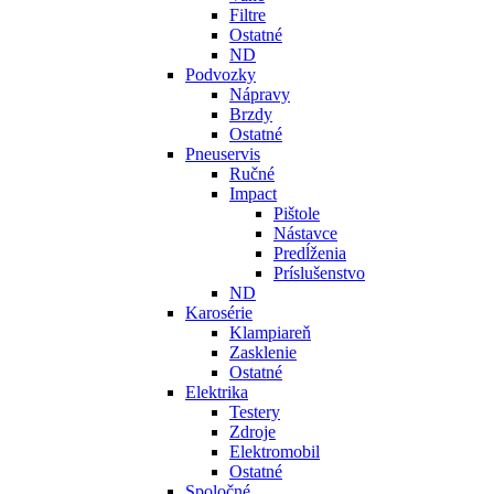
Filtre
Ostatné
ND
Podvozky
Nápravy
Brzdy
Ostatné
Pneuservis
Ručné
Impact
Pištole
Nástavce
Predĺženia
Príslušenstvo
ND
Karosérie
Klampiareň
Zasklenie
Ostatné
Elektrika
Testery
Zdroje
Elektromobil
Ostatné
Spoločné