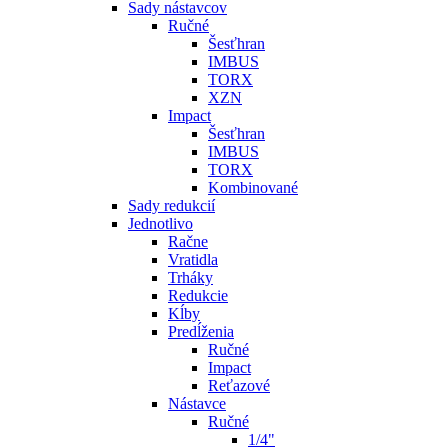
Sady nástavcov
Ručné
Šesťhran
IMBUS
TORX
XZN
Impact
Šesťhran
IMBUS
TORX
Kombinované
Sady redukcií
Jednotlivo
Račne
Vratidla
Trháky
Redukcie
Kĺby
Predĺženia
Ručné
Impact
Reťazové
Nástavce
Ručné
1/4"