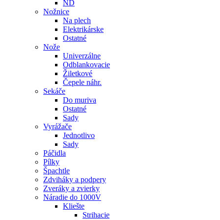
ND
Nožnice
Na plech
Elektrikárske
Ostatné
Nože
Univerzálne
Odblankovacie
Žiletkové
Čepele náhr.
Sekáče
Do muriva
Ostatné
Sady
Vyrážače
Jednotlivo
Sady
Páčidla
Pílky
Špachtle
Zdviháky a podpery
Zveráky a zvierky
Náradie do 1000V
Kliešte
Strihacie