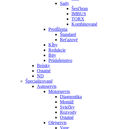
Sady
Šesťhran
IMBUS
TORX
Kombinované
Predĺženia
Štandard
Reťazové
Kĺby
Redukcie
Bity
Príslušenstvo
Brúsky
Ostatné
ND
Špecializované
Autoservis
Motorservis
Diagnostika
Montáž
Sviečky
Rozvody
Ostatné
Olejservis
Vane