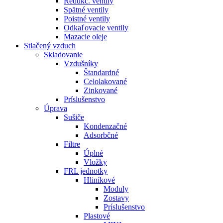
Redukč. ventily
Spätné ventily
Poistné ventily
Odkaľovacie ventily
Mazacie oleje
Stlačený vzduch
Skladovanie
Vzdušníky
Štandardné
Celolakované
Zinkované
Príslušenstvo
Úprava
Sušiče
Kondenzačné
Adsorbčné
Filtre
Úplné
Vložky
FRL jednotky
Hliníkové
Moduly
Zostavy
Príslušenstvo
Plastové