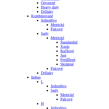
Otvorené
Heavy duty
Držiaky
Kombinované
Jednotlivo
Metrické
Palcové
Sady
Metrické
Štandardné
Xgrip
Račňové
Just
Predĺžené
Skrátené
Palcové
Držiaky
Imbus
L
Jednotlivo
Sady
Metrické
Palcové
H
Jednotlivo