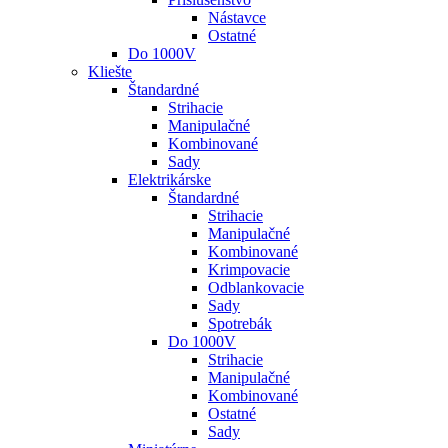
Nástavce
Ostatné
Do 1000V
Kliešte
Štandardné
Strihacie
Manipulačné
Kombinované
Sady
Elektrikárske
Štandardné
Strihacie
Manipulačné
Kombinované
Krimpovacie
Odblankovacie
Sady
Spotrebák
Do 1000V
Strihacie
Manipulačné
Kombinované
Ostatné
Sady