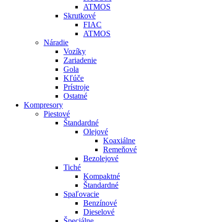
ATMOS
Skrutkové
FIAC
ATMOS
Náradie
Vozíky
Zariadenie
Gola
Kľúče
Prístroje
Ostatné
Kompresory
Piestové
Štandardné
Olejové
Koaxiálne
Remeňové
Bezolejové
Tiché
Kompaktné
Štandardné
Spaľovacie
Benzínové
Dieselové
Špeciálne