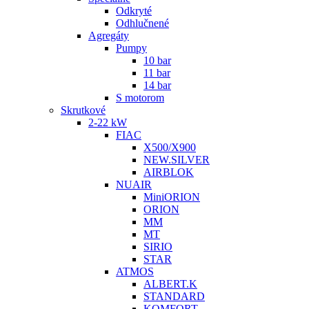
Odkryté
Odhlučnené
Agregáty
Pumpy
10 bar
11 bar
14 bar
S motorom
Skrutkové
2-22 kW
FIAC
X500/X900
NEW.SILVER
AIRBLOK
NUAIR
MiniORION
ORION
MM
MT
SIRIO
STAR
ATMOS
ALBERT.K
STANDARD
KOMFORT