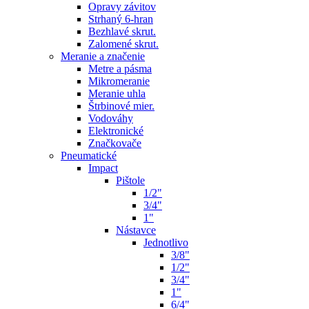
Opravy závitov
Strhaný 6-hran
Bezhlavé skrut.
Zalomené skrut.
Meranie a značenie
Metre a pásma
Mikromeranie
Meranie uhla
Štrbinové mier.
Vodováhy
Elektronické
Značkovače
Pneumatické
Impact
Pištole
1/2"
3/4"
1"
Nástavce
Jednotlivo
3/8"
1/2"
3/4"
1"
6/4"