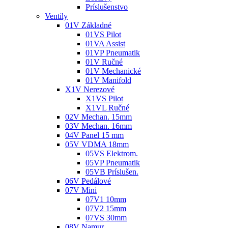
Príslušenstvo
Ventily
01V Základné
01VS Pilot
01VA Assist
01VP Pneumatik
01V Ručné
01V Mechanické
01V Manifold
X1V Nerezové
X1VS Pilot
X1VL Ručné
02V Mechan. 15mm
03V Mechan. 16mm
04V Panel 15 mm
05V VDMA 18mm
05VS Elektrom.
05VP Pneumatik
05VB Príslušen.
06V Pedálové
07V Mini
07V1 10mm
07V2 15mm
07VS 30mm
08V Namur