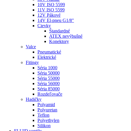
10V ISO 5599
11V ISO 5599
12V Pákové
14V El-pneu G1/8"
Cievky
Štandardné
ATEX nevýbušné
Konektory
Valce
Pneumatické
Elektrické
Fitingy
Séria 1000
Séria 50000
Séria 55000
Séria 56000
Séria 85000
Rozdeľovače
Hadičky
Polyamid
Polyuretan
Teflon
Polyethylen
Silikon
FLUID ventily