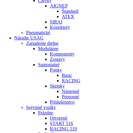
Cievky
AIGNEP
Štandard
ATEX
SIRAI
Konektory
Pneumatické
Náradie USAG
Zariadenie dielne
Modulárne
Komponenty
Zostavy
Samostatné
Ponky
Basic
RACING
Skrinky
Nástenné
Prenosné
Príslušenstvo
Servisné vozíky
Prázdne
Otvorené
START 516
RACING 519