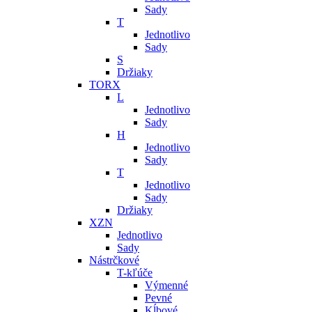
Sady
T
Jednotlivo
Sady
S
Držiaky
TORX
L
Jednotlivo
Sady
H
Jednotlivo
Sady
T
Jednotlivo
Sady
Držiaky
XZN
Jednotlivo
Sady
Nástrčkové
T-kľúče
Výmenné
Pevné
Kĺbové