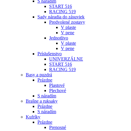
S náradím
START 516
RACING 519
Sady náradia do zásuviek
Predvolené zostavy
V plaste
V pene
Jednotlivo
V plaste
V pene
Príslušenstvo
UNIVERZÁLNE
START 516
RACING 519
Basy a puzdrá
Prázdne
Plastové
Plechové
S náradím
Brašne a ruksaky
Prázdne
S náradím
Kufríky
Prázdne
Prenosné