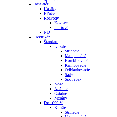
Inštalatér
Hasáky
Kľúče
Rozvody
Kovové
Plastové
ND
Elektrikár
Štandard
Kliešte
Strihacie
Manipulačné
Kombinované
Krimpovacie
Odblankovacie
Sady
Spotrebák
Nože
Nožnice
Ostatné
Meráky
Do 1000 V
Kliešte
Strihacie
Manipulačné