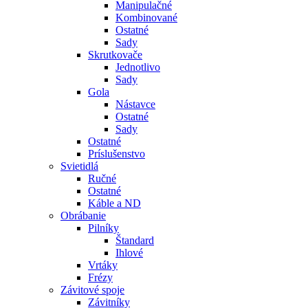
Manipulačné
Kombinované
Ostatné
Sady
Skrutkovače
Jednotlivo
Sady
Gola
Nástavce
Ostatné
Sady
Ostatné
Príslušenstvo
Svietidlá
Ručné
Ostatné
Káble a ND
Obrábanie
Pilníky
Štandard
Ihlové
Vrtáky
Frézy
Závitové spoje
Závitníky