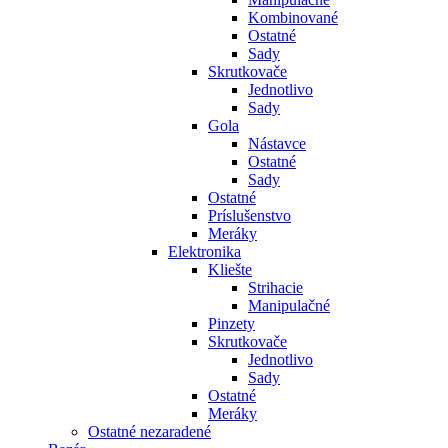
Kombinované
Ostatné
Sady
Skrutkovače
Jednotlivo
Sady
Gola
Nástavce
Ostatné
Sady
Ostatné
Príslušenstvo
Meráky
Elektronika
Kliešte
Strihacie
Manipulačné
Pinzety
Skrutkovače
Jednotlivo
Sady
Ostatné
Meráky
Ostatné nezaradené