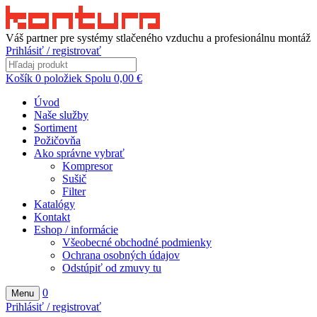
Váš partner pre systémy stlačeného vzduchu a profesionálnu montáž
Prihlásiť / registrovať
Košík
0
položiek
Spolu
0,00
€
Úvod
Naše služby
Sortiment
Požičovňa
Ako správne vybrať
Kompresor
Sušič
Filter
Katalógy
Kontakt
Eshop / informácie
Všeobecné obchodné podmienky
Ochrana osobných údajov
Odstúpiť od zmuvy tu
0
Menu
Prihlásiť / registrovať