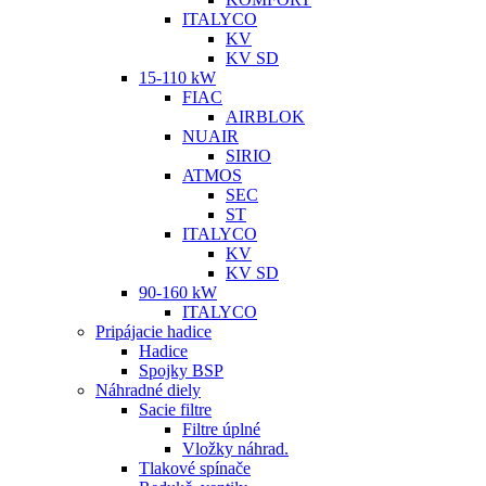
ITALYCO
KV
KV SD
15-110 kW
FIAC
AIRBLOK
NUAIR
SIRIO
ATMOS
SEC
ST
ITALYCO
KV
KV SD
90-160 kW
ITALYCO
Pripájacie hadice
Hadice
Spojky BSP
Náhradné diely
Sacie filtre
Filtre úplné
Vložky náhrad.
Tlakové spínače