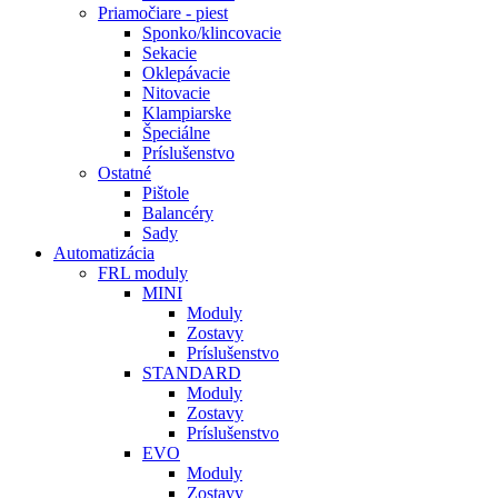
Priamočiare - piest
Sponko/klincovacie
Sekacie
Oklepávacie
Nitovacie
Klampiarske
Špeciálne
Príslušenstvo
Ostatné
Pištole
Balancéry
Sady
Automatizácia
FRL moduly
MINI
Moduly
Zostavy
Príslušenstvo
STANDARD
Moduly
Zostavy
Príslušenstvo
EVO
Moduly
Zostavy