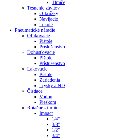
Tlmiče
Tesnenie závitov
O-krúžky
Navíjacie
Tekuté
Pneumatické náradie
Ofukovacie
Pištole
Príslušenstvo
Dohusťovacie
Pištole
Príslušenstvo
Lakovacie
Pištole
Zariadenia
Trysky a ND
Čistiace
Vodou
Pieskom
Rotačné - turbína
Impact
1/4"
3/8"
1/2"
3/4"