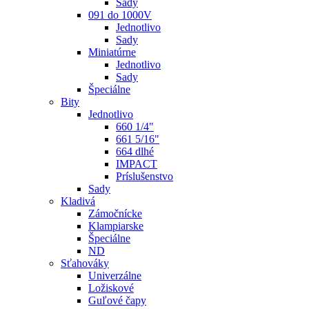
Sady
091 do 1000V
Jednotlivo
Sady
Miniatúrne
Jednotlivo
Sady
Špeciálne
Bity
Jednotlivo
660 1/4"
661 5/16"
664 dlhé
IMPACT
Príslušenstvo
Sady
Kladivá
Zámočnícke
Klampiarske
Špeciálne
ND
Sťahováky
Univerzálne
Ložiskové
Guľové čapy