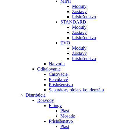
MINI
Moduly
Zostavy
Príslušenstvo
STANDARD
Moduly
Zostavy
Príslušenstvo
EVO
Moduly
Zostavy
Príslušenstvo
Na vodu
Odkalovanie
Časovacie
Plavákové
Príslušenstvo
Separátory oleja z kondenzátu
Distribúcia
Rozvody
Fitingy
Plast
Mosadz
Príslušenstvo
Plast