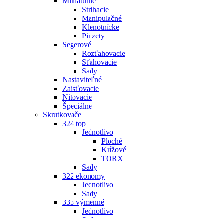
Miniatúrne
Strihacie
Manipulačné
Klenotnícke
Pinzety
Segerové
Rozťahovacie
Sťahovacie
Sady
Nastaviteľné
Zaisťovacie
Nitovacie
Špeciálne
Skrutkovače
324 top
Jednotlivo
Ploché
Krížové
TORX
Sady
322 ekonomy
Jednotlivo
Sady
333 výmenné
Jednotlivo