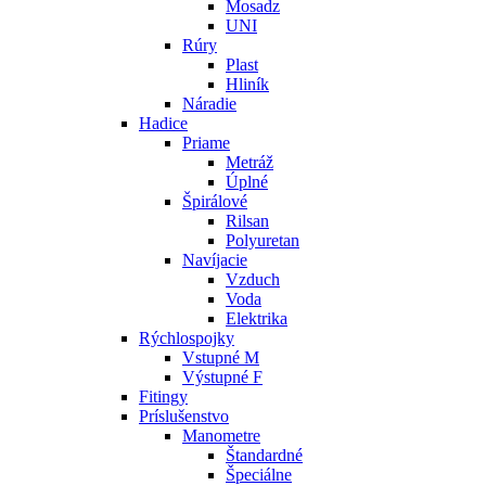
Mosadz
UNI
Rúry
Plast
Hliník
Náradie
Hadice
Priame
Metráž
Úplné
Špirálové
Rilsan
Polyuretan
Navíjacie
Vzduch
Voda
Elektrika
Rýchlospojky
Vstupné M
Výstupné F
Fitingy
Príslušenstvo
Manometre
Štandardné
Špeciálne