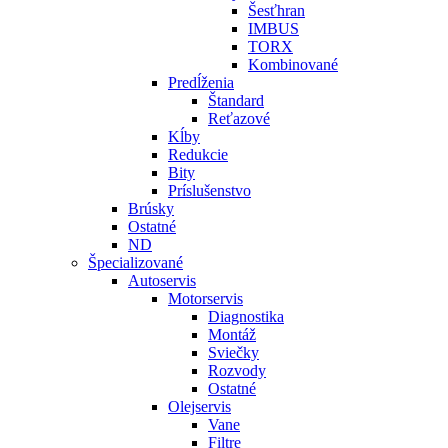
Šesťhran
IMBUS
TORX
Kombinované
Predĺženia
Štandard
Reťazové
Kĺby
Redukcie
Bity
Príslušenstvo
Brúsky
Ostatné
ND
Špecializované
Autoservis
Motorservis
Diagnostika
Montáž
Sviečky
Rozvody
Ostatné
Olejservis
Vane
Filtre