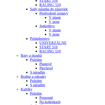
START 516
RACING 519
Sady náradia do zásuviek
Predvolené zostavy
V plaste
V pene
Jednotlivo
V plaste
V pene
Príslušenstvo
UNIVERZÁLNE
START 516
RACING 519
Basy a puzdrá
Prázdne
Plastové
Plechové
S náradím
Brašne a ruksaky
Prázdne
S náradím
Kufríky
Prázdne
Prenosné
Na kolieskach