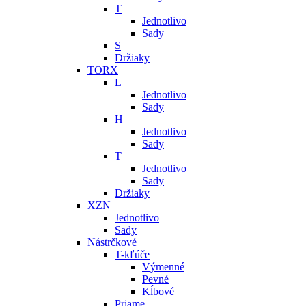
T
Jednotlivo
Sady
S
Držiaky
TORX
L
Jednotlivo
Sady
H
Jednotlivo
Sady
T
Jednotlivo
Sady
Držiaky
XZN
Jednotlivo
Sady
Nástrčkové
T-kľúče
Výmenné
Pevné
Kĺbové
Priame