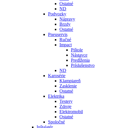
Ostatné
ND
Podvozky
Nápravy
Brzdy
Ostatné
Pneuservis
Ručné
Impact
Pištole
Nástavce
Predĺženia
Príslušenstvo
ND
Karosérie
Klampiareň
Zasklenie
Ostatné
Elektrika
Testery
Zdroje
Elektromobil
Ostatné
Spoločné
Inštalatér