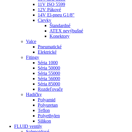
11V ISO 5599
12V Pákové
14V El-pneu G1/8"
Cievky
Štandardné
ATEX nevýbušné
Konektory
Valce
Pneumatické
Elektrické
Fitingy
Séria 1000
Séria 50000
Séria 55000
Séria 56000
Séria 85000
Rozdeľovače
Hadičky
Polyamid
Polyuretan
Teflon
Polyethylen
Silikon
FLUID ventily
Solenoidové