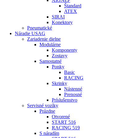
AIGNEP
Štandard
ATEX
SIRAI
Konektory
Pneumatické
Náradie USAG
Zariadenie dielne
Modulárne
Komponenty
Zostavy
Samostatné
Ponky
Basic
RACING
Skrinky
Nástenné
Prenosné
Príslušenstvo
Servisné vozíky
Prázdne
Otvorené
START 516
RACING 519
S náradím