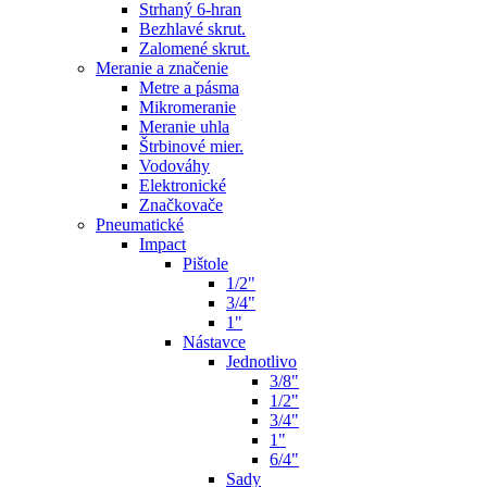
Strhaný 6-hran
Bezhlavé skrut.
Zalomené skrut.
Meranie a značenie
Metre a pásma
Mikromeranie
Meranie uhla
Štrbinové mier.
Vodováhy
Elektronické
Značkovače
Pneumatické
Impact
Pištole
1/2"
3/4"
1"
Nástavce
Jednotlivo
3/8"
1/2"
3/4"
1"
6/4"
Sady