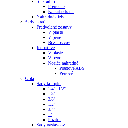
S náradím
Prenosné
Na kolieskach
Náhradné diely
Sady náradia
Predvolené zostavy
V plaste
V pene
Bez nosičov
Jednotlivé
V plaste
V pene
Nosiče náhradné
Plastové ABS
Penové
Gola
Sady komplet
1/4"+1/2"
1/4"
3/8"
1/2"
3/4"
1"
Puzdra
Sady nástavcov