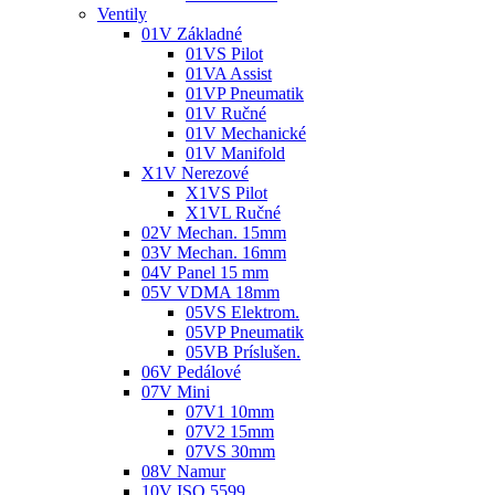
Ventily
01V Základné
01VS Pilot
01VA Assist
01VP Pneumatik
01V Ručné
01V Mechanické
01V Manifold
X1V Nerezové
X1VS Pilot
X1VL Ručné
02V Mechan. 15mm
03V Mechan. 16mm
04V Panel 15 mm
05V VDMA 18mm
05VS Elektrom.
05VP Pneumatik
05VB Príslušen.
06V Pedálové
07V Mini
07V1 10mm
07V2 15mm
07VS 30mm
08V Namur
10V ISO 5599