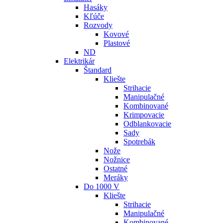
Hasáky
Kľúče
Rozvody
Kovové
Plastové
ND
Elektrikár
Štandard
Kliešte
Strihacie
Manipulačné
Kombinované
Krimpovacie
Odblankovacie
Sady
Spotrebák
Nože
Nožnice
Ostatné
Meráky
Do 1000 V
Kliešte
Strihacie
Manipulačné
Kombinované