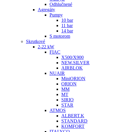
Odhlučnené
Agregáty
Pumpy
10 bar
11 bar
14 bar
S motorom
Skrutkové
2-22 kW
FIAC
X500/X900
NEW.SILVER
AIRBLOK
NUAIR
MiniORION
ORION
MM
MT
SIRIO
STAR
ATMOS
ALBERT.K
STANDARD
KOMFORT
ITALYCO