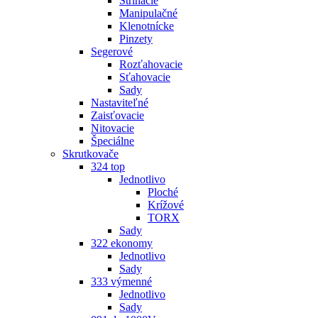
Strihacie
Manipulačné
Klenotnícke
Pinzety
Segerové
Rozťahovacie
Sťahovacie
Sady
Nastaviteľné
Zaisťovacie
Nitovacie
Špeciálne
Skrutkovače
324 top
Jednotlivo
Ploché
Krížové
TORX
Sady
322 ekonomy
Jednotlivo
Sady
333 výmenné
Jednotlivo
Sady