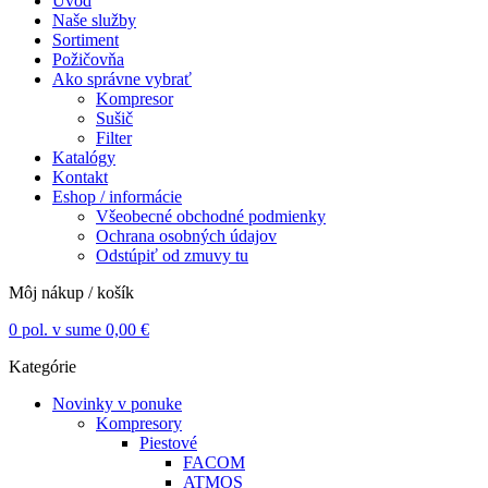
Úvod
Naše služby
Sortiment
Požičovňa
Ako správne vybrať
Kompresor
Sušič
Filter
Katalógy
Kontakt
Eshop / informácie
Všeobecné obchodné podmienky
Ochrana osobných údajov
Odstúpiť od zmuvy tu
Môj nákup / košík
0
pol. v sume
0,00
€
Kategórie
Novinky v ponuke
Kompresory
Piestové
FACOM
ATMOS