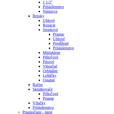
1 1/2"
Príslušenstvo
Nástavce
Brúsky
Uhlové
Rezacie
Stopkové
Priame
Uhlové
Predĺžené
Príslušenstvo
Miniatúrne
Pištoľové
Pásové
Vibračné
Orbitálne
Leštičky
Ostatné
Račne
Skrutkovače
Pištoľové
Priame
Vŕtačky
Príslušenstvo
Priamočiare - piest