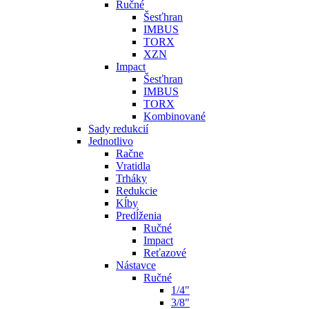
Ručné
Šesťhran
IMBUS
TORX
XZN
Impact
Šesťhran
IMBUS
TORX
Kombinované
Sady redukcií
Jednotlivo
Račne
Vratidla
Trháky
Redukcie
Kĺby
Predĺženia
Ručné
Impact
Reťazové
Nástavce
Ručné
1/4"
3/8"