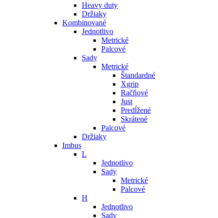
Heavy duty
Držiaky
Kombinované
Jednotlivo
Metrické
Palcové
Sady
Metrické
Štandardné
Xgrip
Račňové
Just
Predĺžené
Skrátené
Palcové
Držiaky
Imbus
L
Jednotlivo
Sady
Metrické
Palcové
H
Jednotlivo
Sady