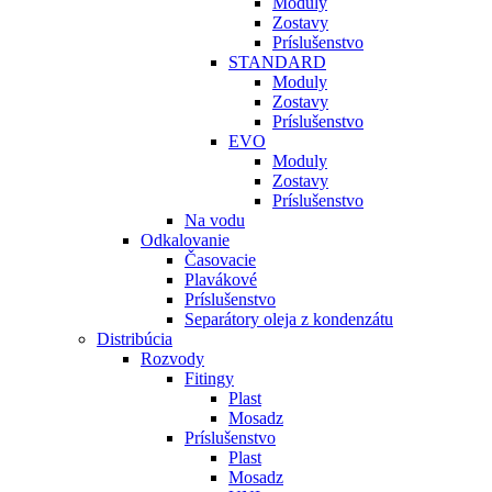
Moduly
Zostavy
Príslušenstvo
STANDARD
Moduly
Zostavy
Príslušenstvo
EVO
Moduly
Zostavy
Príslušenstvo
Na vodu
Odkalovanie
Časovacie
Plavákové
Príslušenstvo
Separátory oleja z kondenzátu
Distribúcia
Rozvody
Fitingy
Plast
Mosadz
Príslušenstvo
Plast
Mosadz