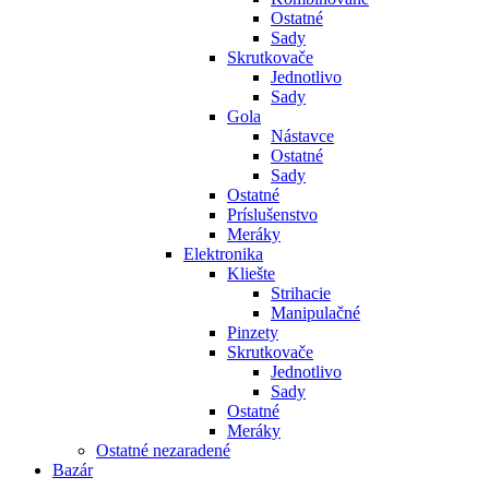
Ostatné
Sady
Skrutkovače
Jednotlivo
Sady
Gola
Nástavce
Ostatné
Sady
Ostatné
Príslušenstvo
Meráky
Elektronika
Kliešte
Strihacie
Manipulačné
Pinzety
Skrutkovače
Jednotlivo
Sady
Ostatné
Meráky
Ostatné nezaradené
Bazár