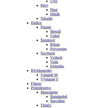
UNI
Rúry
Plast
Hliník
Náradie
Hadice
Priame
Metráž
Úplné
Špirálové
Rilsan
Polyuretan
Navíjacie
Vzduch
Voda
Elektrika
Rýchlospojky
Vstupné M
Výstupné F
Fitingy
Príslušenstvo
Manometre
Štandardné
Špeciálne
Tlmiče