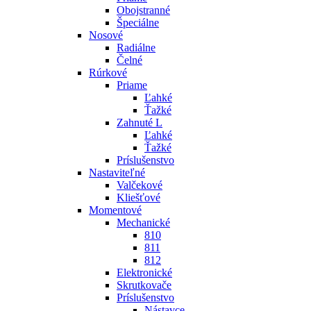
Obojstranné
Špeciálne
Nosové
Radiálne
Čelné
Rúrkové
Priame
Ľahké
Ťažké
Zahnuté L
Ľahké
Ťažké
Príslušenstvo
Nastaviteľné
Valčekové
Kliešťové
Momentové
Mechanické
810
811
812
Elektronické
Skrutkovače
Príslušenstvo
Nástavce