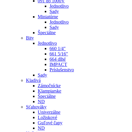
091 do 1000V
Jednotlivo
Sady
Miniatúrne
Jednotlivo
Sady
Špeciálne
Bity
Jednotlivo
660 1/4"
661 5/16"
664 dlhé
IMPACT
Príslušenstvo
Sady
Kladivá
Zámočnícke
Klampiarske
Špeciálne
ND
Sťahováky
Univerzálne
Ložiskové
Guľové čapy
ND