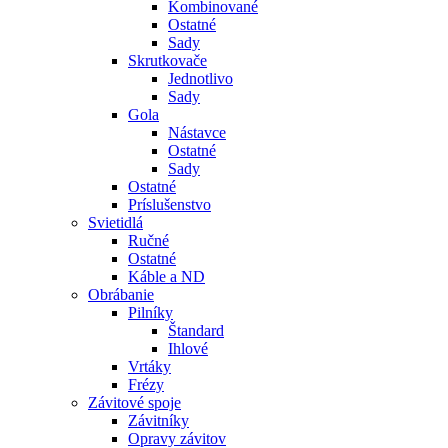
Kombinované
Ostatné
Sady
Skrutkovače
Jednotlivo
Sady
Gola
Nástavce
Ostatné
Sady
Ostatné
Príslušenstvo
Svietidlá
Ručné
Ostatné
Káble a ND
Obrábanie
Pilníky
Štandard
Ihlové
Vrtáky
Frézy
Závitové spoje
Závitníky
Opravy závitov