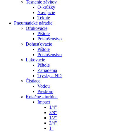
Tesnenie závitov
O-krúžky
Navíjacie
Tekuté
Pneumatické náradie
Ofukovacie
Pištole
Príslušenstvo
Dohusťovacie
Pištole
Príslušenstvo
Lakovacie
Pištole
Zariadenia
Trysky a ND
Čistiace
Vodou
Pieskom
Rotačné - turbína
Impact
1/4"
3/8"
1/2"
3/4"
1"