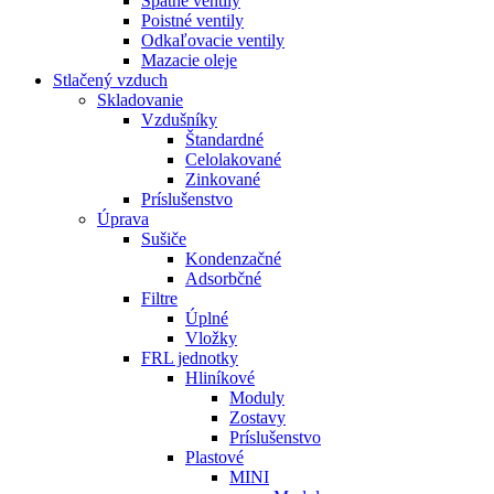
Spätné ventily
Poistné ventily
Odkaľovacie ventily
Mazacie oleje
Stlačený vzduch
Skladovanie
Vzdušníky
Štandardné
Celolakované
Zinkované
Príslušenstvo
Úprava
Sušiče
Kondenzačné
Adsorbčné
Filtre
Úplné
Vložky
FRL jednotky
Hliníkové
Moduly
Zostavy
Príslušenstvo
Plastové
MINI