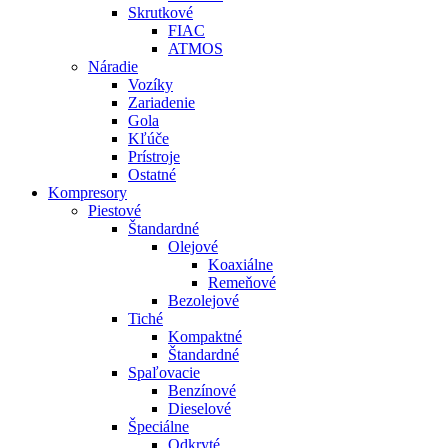
Skrutkové
FIAC
ATMOS
Náradie
Vozíky
Zariadenie
Gola
Kľúče
Prístroje
Ostatné
Kompresory
Piestové
Štandardné
Olejové
Koaxiálne
Remeňové
Bezolejové
Tiché
Kompaktné
Štandardné
Spaľovacie
Benzínové
Dieselové
Špeciálne
Odkryté