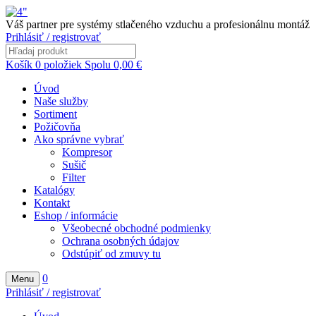
Váš partner pre systémy stlačeného vzduchu a profesionálnu montáž
Prihlásiť / registrovať
Košík
0
položiek
Spolu
0,00
€
Úvod
Naše služby
Sortiment
Požičovňa
Ako správne vybrať
Kompresor
Sušič
Filter
Katalógy
Kontakt
Eshop / informácie
Všeobecné obchodné podmienky
Ochrana osobných údajov
Odstúpiť od zmuvy tu
0
Menu
Prihlásiť / registrovať