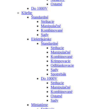
Ostatné
Do 1000V
Kliešte
Štandardné
Strihacie
Manipulačné
Kombinované
Sady
Elektrikárske
Štandardné
Strihacie
Manipulačné
Kombinované
Krimpovacie
Odblankovacie
Sady
Spotrebák
Do 1000V
Strihacie
Manipulačné
Kombinované
Ostatné
Sady
Miniatúrne