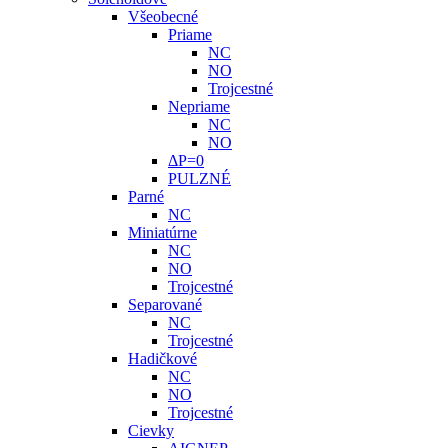
Všeobecné
Priame
NC
NO
Trojcestné
Nepriame
NC
NO
ΔP=0
PULZNÉ
Parné
NC
Miniatúrne
NC
NO
Trojcestné
Separované
NC
Trojcestné
Hadičkové
NC
NO
Trojcestné
Cievky