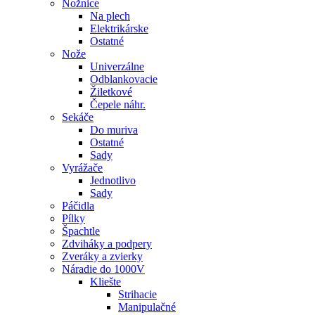
Nožnice
Na plech
Elektrikárske
Ostatné
Nože
Univerzálne
Odblankovacie
Žiletkové
Čepele náhr.
Sekáče
Do muriva
Ostatné
Sady
Vyrážače
Jednotlivo
Sady
Páčidla
Pílky
Špachtle
Zdviháky a podpery
Zveráky a zvierky
Náradie do 1000V
Kliešte
Strihacie
Manipulačné