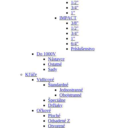
1/2"
3/4"
1"
IMPACT
3/8"
1/2"
3/4"
1"
6/4"
Príslušenstvo
Do 1000V
Nástavce
Ostatné
Sady
Kľúče
Vidlicové
Štandardné
Jednostranné
Obojstranné
Špeciálne
Držiaky
Očkové
Ploché
Odsadené Z
Otvorené