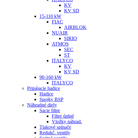
KV
KV SD
15-110 kW
FIAC
AIRBLOK
NUAIR
SIRIO
ATMOS
SEC
ST
ITALYCO
KV
KV SD
90-160 kW
ITALYCO
Pripájacie hadice
Hadice
Spojky BSP
Náhradné diely
Sacie filtre
Filtre úplné
Vložky náhrad.
Tlakové spínače
Redukč. ventily