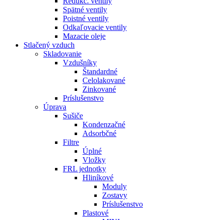
Redukč. ventily
Spätné ventily
Poistné ventily
Odkaľovacie ventily
Mazacie oleje
Stlačený vzduch
Skladovanie
Vzdušníky
Štandardné
Celolakované
Zinkované
Príslušenstvo
Úprava
Sušiče
Kondenzačné
Adsorbčné
Filtre
Úplné
Vložky
FRL jednotky
Hliníkové
Moduly
Zostavy
Príslušenstvo
Plastové