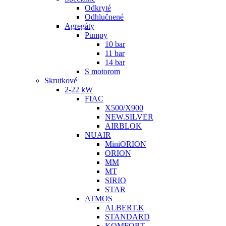
Odkryté
Odhlučnené
Agregáty
Pumpy
10 bar
11 bar
14 bar
S motorom
Skrutkové
2-22 kW
FIAC
X500/X900
NEW.SILVER
AIRBLOK
NUAIR
MiniORION
ORION
MM
MT
SIRIO
STAR
ATMOS
ALBERT.K
STANDARD
KOMFORT