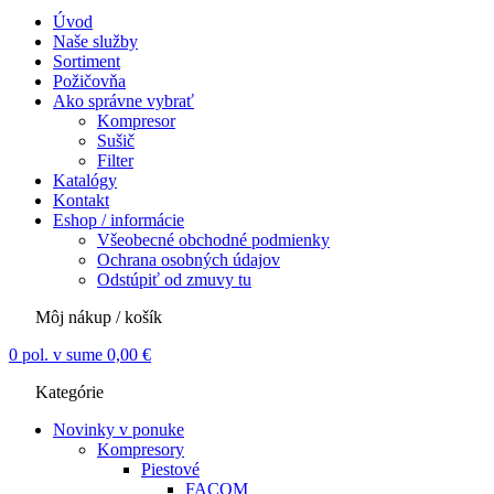
Úvod
Naše služby
Sortiment
Požičovňa
Ako správne vybrať
Kompresor
Sušič
Filter
Katalógy
Kontakt
Eshop / informácie
Všeobecné obchodné podmienky
Ochrana osobných údajov
Odstúpiť od zmuvy tu
Môj nákup / košík
0
pol. v sume
0,00
€
Kategórie
Novinky v ponuke
Kompresory
Piestové
FACOM