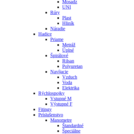
Mosadz
UNI
Rúry
Plast
Hliník
Náradie
Hadice
Priame
Metráž
Úplné
Špirálové
Rilsan
Polyuretan
Navíjacie
Vzduch
Voda
Elektrika
Rýchlospojky
Vstupné M
Výstupné F
Fitingy
Príslušenstvo
Manometre
Štandardné
Špeciálne