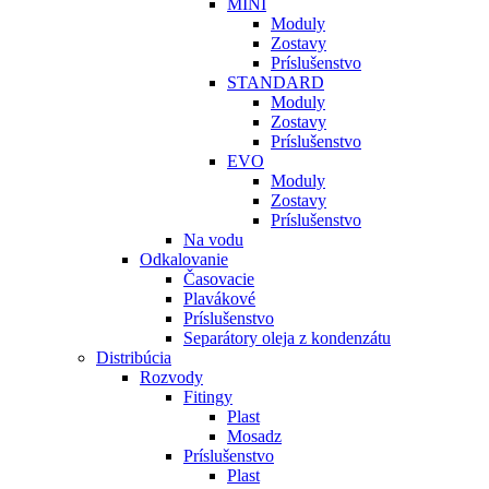
MINI
Moduly
Zostavy
Príslušenstvo
STANDARD
Moduly
Zostavy
Príslušenstvo
EVO
Moduly
Zostavy
Príslušenstvo
Na vodu
Odkalovanie
Časovacie
Plavákové
Príslušenstvo
Separátory oleja z kondenzátu
Distribúcia
Rozvody
Fitingy
Plast
Mosadz
Príslušenstvo
Plast