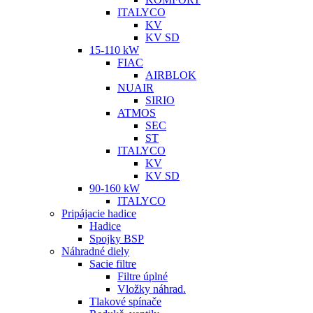
ITALYCO
KV
KV SD
15-110 kW
FIAC
AIRBLOK
NUAIR
SIRIO
ATMOS
SEC
ST
ITALYCO
KV
KV SD
90-160 kW
ITALYCO
Pripájacie hadice
Hadice
Spojky BSP
Náhradné diely
Sacie filtre
Filtre úplné
Vložky náhrad.
Tlakové spínače