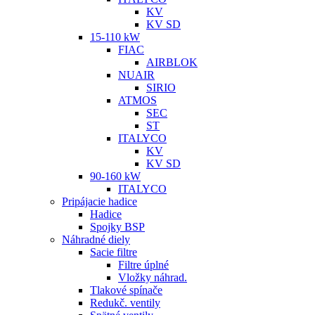
KV
KV SD
15-110 kW
FIAC
AIRBLOK
NUAIR
SIRIO
ATMOS
SEC
ST
ITALYCO
KV
KV SD
90-160 kW
ITALYCO
Pripájacie hadice
Hadice
Spojky BSP
Náhradné diely
Sacie filtre
Filtre úplné
Vložky náhrad.
Tlakové spínače
Redukč. ventily