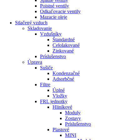
Spätné ventily
Poistné ventily
Odkaľovacie ventily
Mazacie oleje
Stlačený vzduch
Skladovanie
Vzdušníky
Štandardné
Celolakované
Zinkované
Príslušenstvo
Úprava
Sušiče
Kondenzačné
Adsorbčné
Filtre
Úplné
Vložky
FRL jednotky
Hliníkové
Moduly
Zostavy
Príslušenstvo
Plastové
MINI