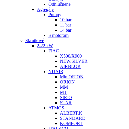
Odhlučnené
Agregáty
Pumpy
10 bar
11 bar
14 bar
S motorom
Skrutkové
2-22 kW
FIAC
X500/X900
NEW.SILVER
AIRBLOK
NUAIR
MiniORION
ORION
MM
MT
SIRIO
STAR
ATMOS
ALBERT.K
STANDARD
KOMFORT
ITALYCO