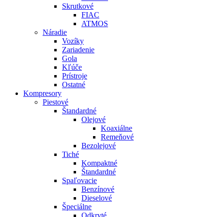
Skrutkové
FIAC
ATMOS
Náradie
Vozíky
Zariadenie
Gola
Kľúče
Prístroje
Ostatné
Kompresory
Piestové
Štandardné
Olejové
Koaxiálne
Remeňové
Bezolejové
Tiché
Kompaktné
Štandardné
Spaľovacie
Benzínové
Dieselové
Špeciálne
Odkryté