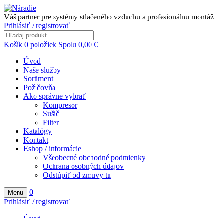
Váš partner pre systémy stlačeného vzduchu a profesionálnu montáž
Prihlásiť / registrovať
Košík
0
položiek
Spolu
0,00
€
Úvod
Naše služby
Sortiment
Požičovňa
Ako správne vybrať
Kompresor
Sušič
Filter
Katalógy
Kontakt
Eshop / informácie
Všeobecné obchodné podmienky
Ochrana osobných údajov
Odstúpiť od zmuvy tu
0
Menu
Prihlásiť / registrovať