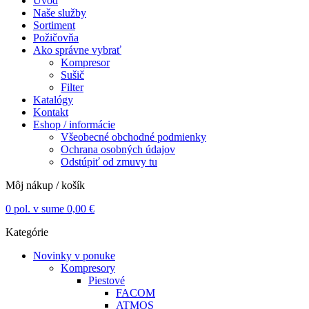
Úvod
Naše služby
Sortiment
Požičovňa
Ako správne vybrať
Kompresor
Sušič
Filter
Katalógy
Kontakt
Eshop / informácie
Všeobecné obchodné podmienky
Ochrana osobných údajov
Odstúpiť od zmuvy tu
Môj nákup / košík
0
pol. v sume
0,00
€
Kategórie
Novinky v ponuke
Kompresory
Piestové
FACOM
ATMOS