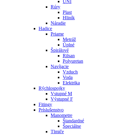
UNI
Rúry
Plast
Hliník
Náradie
Hadice
Priame
Metráž
Úplné
Špirálové
Rilsan
Polyuretan
Navíjacie
Vzduch
Voda
Elektrika
Rýchlospojky
Vstupné M
Výstupné F
Fitingy
Príslušenstvo
Manometre
Štandardné
Špeciálne
Tlmiče