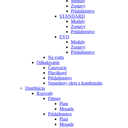
Moduly
Zostavy
Príslušenstvo
STANDARD
Moduly
Zostavy
Príslušenstvo
EVO
Moduly
Zostavy
Príslušenstvo
Na vodu
Odkalovanie
Časovacie
Plavákové
Príslušenstvo
Separátory oleja z kondenzátu
Distribúcia
Rozvody
Fitingy
Plast
Mosadz
Príslušenstvo
Plast
Mosadz