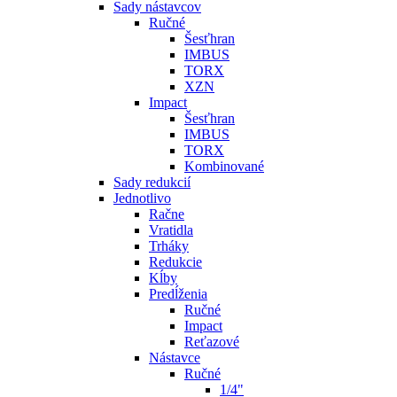
Sady nástavcov
Ručné
Šesťhran
IMBUS
TORX
XZN
Impact
Šesťhran
IMBUS
TORX
Kombinované
Sady redukcií
Jednotlivo
Račne
Vratidla
Trháky
Redukcie
Kĺby
Predĺženia
Ručné
Impact
Reťazové
Nástavce
Ručné
1/4"