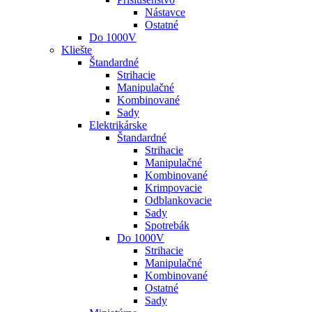
Nástavce
Ostatné
Do 1000V
Kliešte
Štandardné
Strihacie
Manipulačné
Kombinované
Sady
Elektrikárske
Štandardné
Strihacie
Manipulačné
Kombinované
Krimpovacie
Odblankovacie
Sady
Spotrebák
Do 1000V
Strihacie
Manipulačné
Kombinované
Ostatné
Sady