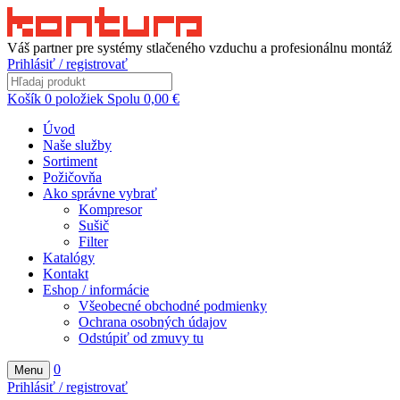
Váš partner pre systémy stlačeného vzduchu a profesionálnu montáž
Prihlásiť / registrovať
Košík
0
položiek
Spolu
0,00
€
Úvod
Naše služby
Sortiment
Požičovňa
Ako správne vybrať
Kompresor
Sušič
Filter
Katalógy
Kontakt
Eshop / informácie
Všeobecné obchodné podmienky
Ochrana osobných údajov
Odstúpiť od zmuvy tu
0
Menu
Prihlásiť / registrovať