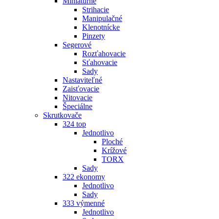
Miniatúrne
Strihacie
Manipulačné
Klenotnícke
Pinzety
Segerové
Rozťahovacie
Sťahovacie
Sady
Nastaviteľné
Zaisťovacie
Nitovacie
Špeciálne
Skrutkovače
324 top
Jednotlivo
Ploché
Krížové
TORX
Sady
322 ekonomy
Jednotlivo
Sady
333 výmenné
Jednotlivo