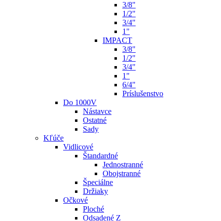
3/8"
1/2"
3/4"
1"
IMPACT
3/8"
1/2"
3/4"
1"
6/4"
Príslušenstvo
Do 1000V
Nástavce
Ostatné
Sady
Kľúče
Vidlicové
Štandardné
Jednostranné
Obojstranné
Špeciálne
Držiaky
Očkové
Ploché
Odsadené Z