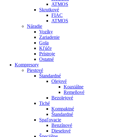
ATMOS
Skrutkové
FIAC
ATMOS
Náradie
Vozíky
Zariadenie
Gola
Kľúče
Prístroje
Ostatné
Kompresory
Piestové
Štandardné
Olejové
Koaxiálne
Remeňové
Bezolejové
Tiché
Kompaktné
Štandardné
Spaľovacie
Benzínové
Dieselové
Špeciálne