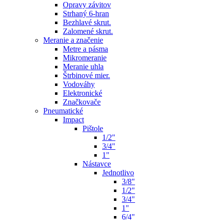
Opravy závitov
Strhaný 6-hran
Bezhlavé skrut.
Zalomené skrut.
Meranie a značenie
Metre a pásma
Mikromeranie
Meranie uhla
Štrbinové mier.
Vodováhy
Elektronické
Značkovače
Pneumatické
Impact
Pištole
1/2"
3/4"
1"
Nástavce
Jednotlivo
3/8"
1/2"
3/4"
1"
6/4"