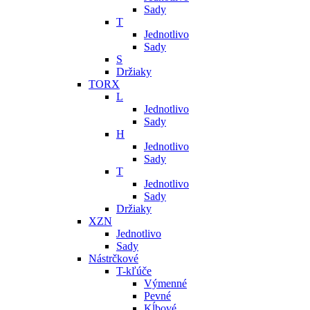
Sady
T
Jednotlivo
Sady
S
Držiaky
TORX
L
Jednotlivo
Sady
H
Jednotlivo
Sady
T
Jednotlivo
Sady
Držiaky
XZN
Jednotlivo
Sady
Nástrčkové
T-kľúče
Výmenné
Pevné
Kĺbové