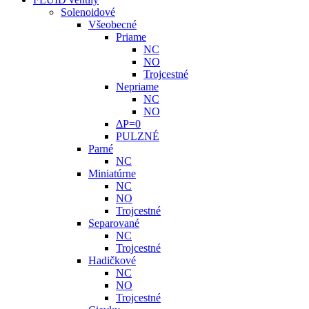
Solenoidové
Všeobecné
Priame
NC
NO
Trojcestné
Nepriame
NC
NO
ΔP=0
PULZNÉ
Parné
NC
Miniatúrne
NC
NO
Trojcestné
Separované
NC
Trojcestné
Hadičkové
NC
NO
Trojcestné