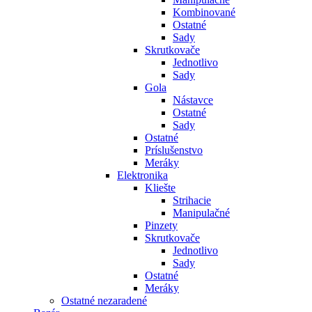
Kombinované
Ostatné
Sady
Skrutkovače
Jednotlivo
Sady
Gola
Nástavce
Ostatné
Sady
Ostatné
Príslušenstvo
Meráky
Elektronika
Kliešte
Strihacie
Manipulačné
Pinzety
Skrutkovače
Jednotlivo
Sady
Ostatné
Meráky
Ostatné nezaradené