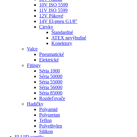
10V ISO 5599
11V ISO 5599
12V Pákové
14V El-pneu G1/8"
Cievky
Štandardné
ATEX nevýbušné
Konektory
Valce
Pneumatické
Elektrické
Fitingy
Séria 1000
Séria 50000
Séria 55000
Séria 56000
Séria 85000
Rozdeľovače
Hadičky
Polyamid
Polyuretan
Teflon
Polyethylen
Silikon
FLUID ventily