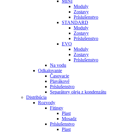
MINI
Moduly
Zostavy
Príslušenstvo
STANDARD
Moduly
Zostavy
Príslušenstvo
EVO
Moduly
Zostavy
Príslušenstvo
Na vodu
Odkalovanie
Časovacie
Plavákové
Príslušenstvo
Separátory oleja z kondenzátu
Distribúcia
Rozvody
Fitingy
Plast
Mosadz
Príslušenstvo
Plast