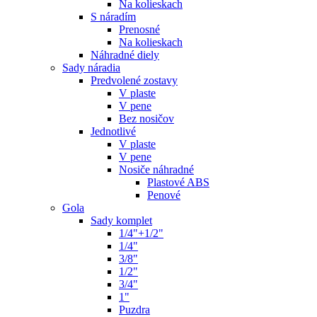
Na kolieskach
S náradím
Prenosné
Na kolieskach
Náhradné diely
Sady náradia
Predvolené zostavy
V plaste
V pene
Bez nosičov
Jednotlivé
V plaste
V pene
Nosiče náhradné
Plastové ABS
Penové
Gola
Sady komplet
1/4"+1/2"
1/4"
3/8"
1/2"
3/4"
1"
Puzdra