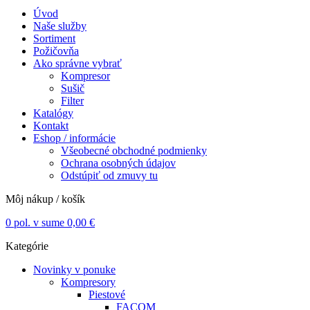
Úvod
Naše služby
Sortiment
Požičovňa
Ako správne vybrať
Kompresor
Sušič
Filter
Katalógy
Kontakt
Eshop / informácie
Všeobecné obchodné podmienky
Ochrana osobných údajov
Odstúpiť od zmuvy tu
Môj nákup / košík
0
pol. v sume
0,00
€
Kategórie
Novinky v ponuke
Kompresory
Piestové
FACOM