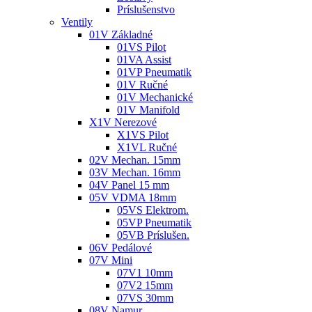
Príslušenstvo
Ventily
01V Základné
01VS Pilot
01VA Assist
01VP Pneumatik
01V Ručné
01V Mechanické
01V Manifold
X1V Nerezové
X1VS Pilot
X1VL Ručné
02V Mechan. 15mm
03V Mechan. 16mm
04V Panel 15 mm
05V VDMA 18mm
05VS Elektrom.
05VP Pneumatik
05VB Príslušen.
06V Pedálové
07V Mini
07V1 10mm
07V2 15mm
07VS 30mm
08V Namur