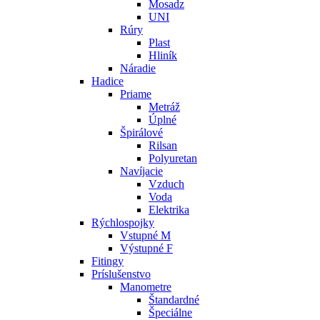
Mosadz
UNI
Rúry
Plast
Hliník
Náradie
Hadice
Priame
Metráž
Úplné
Špirálové
Rilsan
Polyuretan
Navíjacie
Vzduch
Voda
Elektrika
Rýchlospojky
Vstupné M
Výstupné F
Fitingy
Príslušenstvo
Manometre
Štandardné
Špeciálne