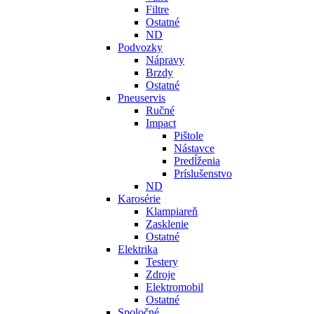
Filtre
Ostatné
ND
Podvozky
Nápravy
Brzdy
Ostatné
Pneuservis
Ručné
Impact
Pištole
Nástavce
Predĺženia
Príslušenstvo
ND
Karosérie
Klampiareň
Zasklenie
Ostatné
Elektrika
Testery
Zdroje
Elektromobil
Ostatné
Spoločné