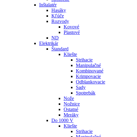
Inštalatér
Hasáky
Kľúče
Rozvody
Kovové
Plastové
ND
Elektrikár
Štandard
Kliešte
Strihacie
Manipulačné
Kombinované
Krimpovacie
Odblankovacie
Sady
Spotrebák
Nože
Nožnice
Ostatné
Meráky
Do 1000 V
Kliešte
Strihacie
Manipulačné