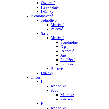
Otvorené
Heavy duty
Držiaky
Kombinované
Jednotlivo
Metrické
Palcové
Sady
Metrické
Štandardné
Xgrip
Račňové
Just
Predĺžené
Skrátené
Palcové
Držiaky
Imbus
L
Jednotlivo
Sady
Metrické
Palcové
H
Jednotlivo