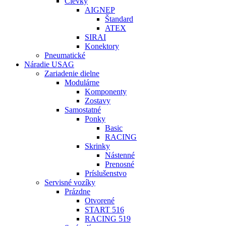
Cievky
AIGNEP
Štandard
ATEX
SIRAI
Konektory
Pneumatické
Náradie USAG
Zariadenie dielne
Modulárne
Komponenty
Zostavy
Samostatné
Ponky
Basic
RACING
Skrinky
Nástenné
Prenosné
Príslušenstvo
Servisné vozíky
Prázdne
Otvorené
START 516
RACING 519