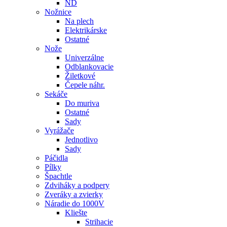
ND
Nožnice
Na plech
Elektrikárske
Ostatné
Nože
Univerzálne
Odblankovacie
Žiletkové
Čepele náhr.
Sekáče
Do muriva
Ostatné
Sady
Vyrážače
Jednotlivo
Sady
Páčidla
Pílky
Špachtle
Zdviháky a podpery
Zveráky a zvierky
Náradie do 1000V
Kliešte
Strihacie