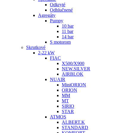
Odkryté
Odhlučnené
Agregáty
Pumpy
10 bar
11 bar
14 bar
S motorom
Skrutkové
2-22 kW
FIAC
X500/X900
NEW.SILVER
AIRBLOK
NUAIR
MiniORION
ORION
MM
MT
SIRIO
STAR
ATMOS
ALBERT.K
STANDARD
KOMFORT