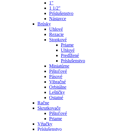
1"
1 1/2"
Príslušenstvo
Nástavce
Brúsky
Uhlové
Rezacie
Stopkové
Priame
Uhlové
Predĺžené
Príslušenstvo
Miniatúrne
Pištoľové
Pásové
Vibračné
Orbitálne
Leštičky
Ostatné
Račne
Skrutkovače
Pištoľové
Priame
Vŕtačky
Príslušenstvo