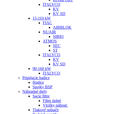
ITALYCO
KV
KV SD
15-110 kW
FIAC
AIRBLOK
NUAIR
SIRIO
ATMOS
SEC
ST
ITALYCO
KV
KV SD
90-160 kW
ITALYCO
Pripájacie hadice
Hadice
Spojky BSP
Náhradné diely
Sacie filtre
Filtre úplné
Vložky náhrad.
Tlakové spínače