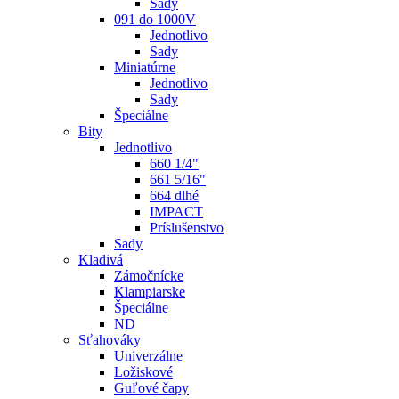
Sady
091 do 1000V
Jednotlivo
Sady
Miniatúrne
Jednotlivo
Sady
Špeciálne
Bity
Jednotlivo
660 1/4"
661 5/16"
664 dlhé
IMPACT
Príslušenstvo
Sady
Kladivá
Zámočnícke
Klampiarske
Špeciálne
ND
Sťahováky
Univerzálne
Ložiskové
Guľové čapy