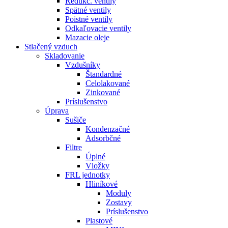
Redukč. ventily
Spätné ventily
Poistné ventily
Odkaľovacie ventily
Mazacie oleje
Stlačený vzduch
Skladovanie
Vzdušníky
Štandardné
Celolakované
Zinkované
Príslušenstvo
Úprava
Sušiče
Kondenzačné
Adsorbčné
Filtre
Úplné
Vložky
FRL jednotky
Hliníkové
Moduly
Zostavy
Príslušenstvo
Plastové