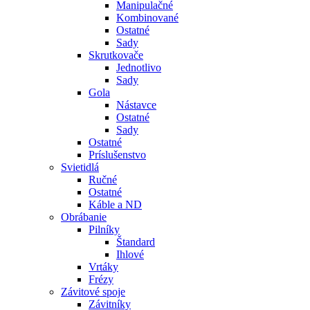
Manipulačné
Kombinované
Ostatné
Sady
Skrutkovače
Jednotlivo
Sady
Gola
Nástavce
Ostatné
Sady
Ostatné
Príslušenstvo
Svietidlá
Ručné
Ostatné
Káble a ND
Obrábanie
Pilníky
Štandard
Ihlové
Vrtáky
Frézy
Závitové spoje
Závitníky