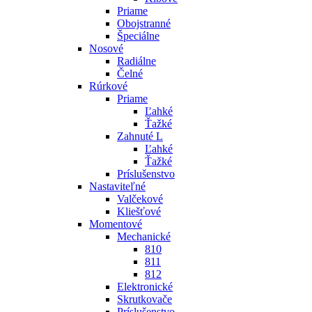
Priame
Obojstranné
Špeciálne
Nosové
Radiálne
Čelné
Rúrkové
Priame
Ľahké
Ťažké
Zahnuté L
Ľahké
Ťažké
Príslušenstvo
Nastaviteľné
Valčekové
Kliešťové
Momentové
Mechanické
810
811
812
Elektronické
Skrutkovače
Príslušenstvo