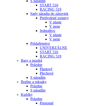
S náradím
START 516
RACING 519
Sady náradia do zásuviek
Predvolené zostavy
V plaste
V pene
Jednotlivo
V plaste
V pene
Príslušenstvo
UNIVERZÁLNE
START 516
RACING 519
Basy a puzdrá
Prázdne
Plastové
Plechové
S náradím
Brašne a ruksaky
Prázdne
S náradím
Kufríky
Prázdne
Prenosné