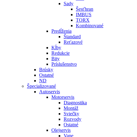
Sady
Šesťhran
IMBUS
TORX
Kombinované
Predĺženia
Štandard
Reťazové
Kĺby
Redukcie
Bity
Príslušenstvo
Brúsky
Ostatné
ND
Špecializované
Autoservis
Motorservis
Diagnostika
Montáž
Sviečky
Rozvody
Ostatné
Olejservis
Vane