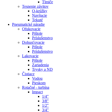
Tlmiče
Tesnenie závitov
O-krúžky
Navíjacie
Tekuté
Pneumatické náradie
Ofukovacie
Pištole
Príslušenstvo
Dohusťovacie
Pištole
Príslušenstvo
Lakovacie
Pištole
Zariadenia
Trysky a ND
Čistiace
Vodou
Pieskom
Rotačné - turbína
Impact
1/4"
3/8"
1/2"
3/4"