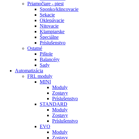
Priamočiare - piest
Sponko/klincovacie
Sekacie
Oklepávacie
Nitovacie
Klampiarske
Špeciálne
Príslušenstvo
Ostatné
Pištole
Balancéry
Sady
Automatizácia
FRL moduly
MINI
Moduly
Zostavy
Príslušenstvo
STANDARD
Moduly
Zostavy
Príslušenstvo
EVO
Moduly
Zostavy