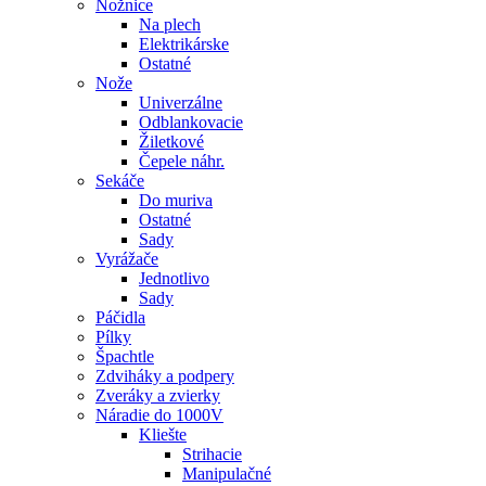
Nožnice
Na plech
Elektrikárske
Ostatné
Nože
Univerzálne
Odblankovacie
Žiletkové
Čepele náhr.
Sekáče
Do muriva
Ostatné
Sady
Vyrážače
Jednotlivo
Sady
Páčidla
Pílky
Špachtle
Zdviháky a podpery
Zveráky a zvierky
Náradie do 1000V
Kliešte
Strihacie
Manipulačné