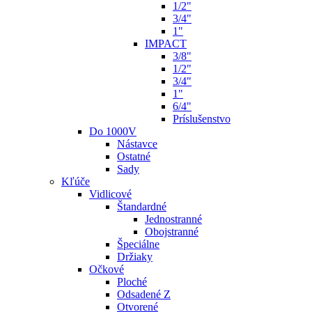
1/2"
3/4"
1"
IMPACT
3/8"
1/2"
3/4"
1"
6/4"
Príslušenstvo
Do 1000V
Nástavce
Ostatné
Sady
Kľúče
Vidlicové
Štandardné
Jednostranné
Obojstranné
Špeciálne
Držiaky
Očkové
Ploché
Odsadené Z
Otvorené