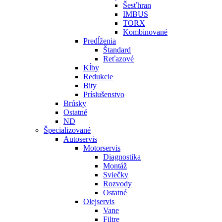
Šesťhran
IMBUS
TORX
Kombinované
Predĺženia
Štandard
Reťazové
Kĺby
Redukcie
Bity
Príslušenstvo
Brúsky
Ostatné
ND
Špecializované
Autoservis
Motorservis
Diagnostika
Montáž
Sviečky
Rozvody
Ostatné
Olejservis
Vane
Filtre