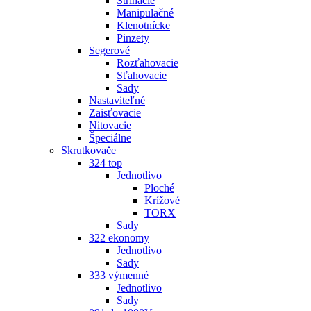
Strihacie
Manipulačné
Klenotnícke
Pinzety
Segerové
Rozťahovacie
Sťahovacie
Sady
Nastaviteľné
Zaisťovacie
Nitovacie
Špeciálne
Skrutkovače
324 top
Jednotlivo
Ploché
Krížové
TORX
Sady
322 ekonomy
Jednotlivo
Sady
333 výmenné
Jednotlivo
Sady