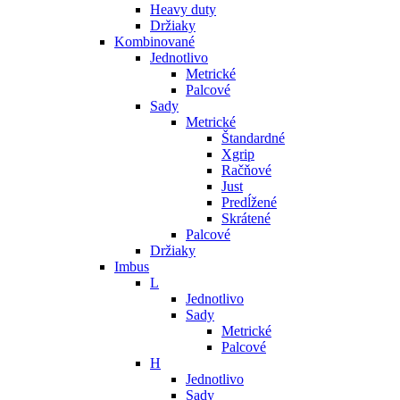
Heavy duty
Držiaky
Kombinované
Jednotlivo
Metrické
Palcové
Sady
Metrické
Štandardné
Xgrip
Račňové
Just
Predĺžené
Skrátené
Palcové
Držiaky
Imbus
L
Jednotlivo
Sady
Metrické
Palcové
H
Jednotlivo
Sady