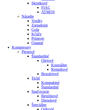
Skrutkové
FIAC
ATMOS
Náradie
Vozíky
Zariadenie
Gola
Kľúče
Prístroje
Ostatné
Kompresory
Piestové
Štandardné
Olejové
Koaxiálne
Remeňové
Bezolejové
Tiché
Kompaktné
Štandardné
Spaľovacie
Benzínové
Dieselové
Špeciálne
Odkryté