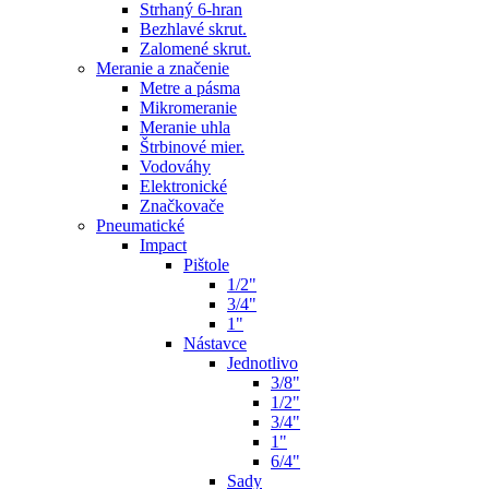
Strhaný 6-hran
Bezhlavé skrut.
Zalomené skrut.
Meranie a značenie
Metre a pásma
Mikromeranie
Meranie uhla
Štrbinové mier.
Vodováhy
Elektronické
Značkovače
Pneumatické
Impact
Pištole
1/2"
3/4"
1"
Nástavce
Jednotlivo
3/8"
1/2"
3/4"
1"
6/4"
Sady