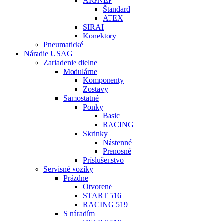
AIGNEP
Štandard
ATEX
SIRAI
Konektory
Pneumatické
Náradie USAG
Zariadenie dielne
Modulárne
Komponenty
Zostavy
Samostatné
Ponky
Basic
RACING
Skrinky
Nástenné
Prenosné
Príslušenstvo
Servisné vozíky
Prázdne
Otvorené
START 516
RACING 519
S náradím