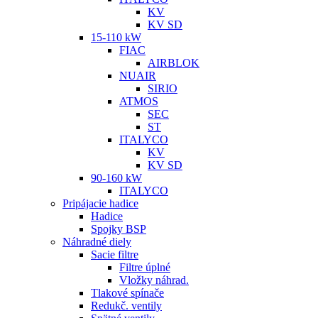
KV
KV SD
15-110 kW
FIAC
AIRBLOK
NUAIR
SIRIO
ATMOS
SEC
ST
ITALYCO
KV
KV SD
90-160 kW
ITALYCO
Pripájacie hadice
Hadice
Spojky BSP
Náhradné diely
Sacie filtre
Filtre úplné
Vložky náhrad.
Tlakové spínače
Redukč. ventily