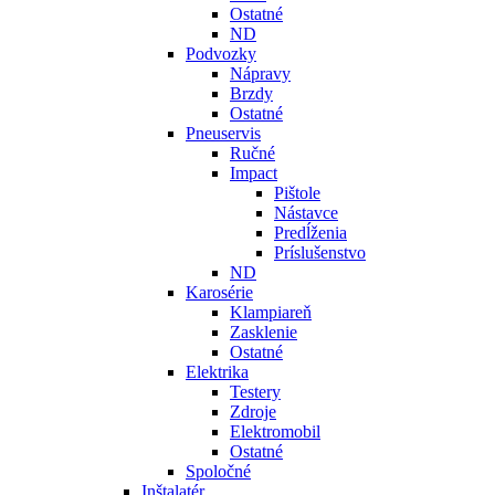
Ostatné
ND
Podvozky
Nápravy
Brzdy
Ostatné
Pneuservis
Ručné
Impact
Pištole
Nástavce
Predĺženia
Príslušenstvo
ND
Karosérie
Klampiareň
Zasklenie
Ostatné
Elektrika
Testery
Zdroje
Elektromobil
Ostatné
Spoločné
Inštalatér