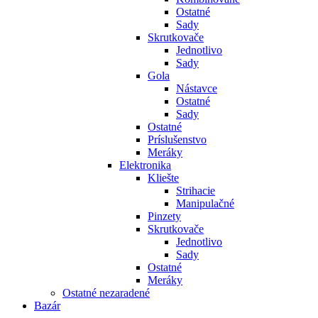
Ostatné
Sady
Skrutkovače
Jednotlivo
Sady
Gola
Nástavce
Ostatné
Sady
Ostatné
Príslušenstvo
Meráky
Elektronika
Kliešte
Strihacie
Manipulačné
Pinzety
Skrutkovače
Jednotlivo
Sady
Ostatné
Meráky
Ostatné nezaradené
Bazár