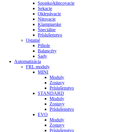
Sponko/klincovacie
Sekacie
Oklepávacie
Nitovacie
Klampiarske
Špeciálne
Príslušenstvo
Ostatné
Pištole
Balancéry
Sady
Automatizácia
FRL moduly
MINI
Moduly
Zostavy
Príslušenstvo
STANDARD
Moduly
Zostavy
Príslušenstvo
EVO
Moduly
Zostavy
Príslušenstvo