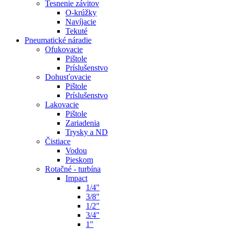
Tesnenie závitov
O-krúžky
Navíjacie
Tekuté
Pneumatické náradie
Ofukovacie
Pištole
Príslušenstvo
Dohusťovacie
Pištole
Príslušenstvo
Lakovacie
Pištole
Zariadenia
Trysky a ND
Čistiace
Vodou
Pieskom
Rotačné - turbína
Impact
1/4"
3/8"
1/2"
3/4"
1"