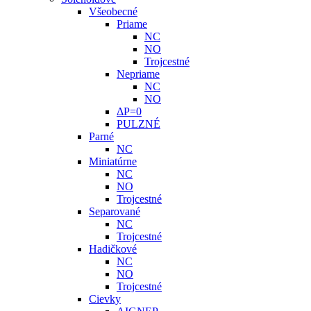
Všeobecné
Priame
NC
NO
Trojcestné
Nepriame
NC
NO
ΔP=0
PULZNÉ
Parné
NC
Miniatúrne
NC
NO
Trojcestné
Separované
NC
Trojcestné
Hadičkové
NC
NO
Trojcestné
Cievky