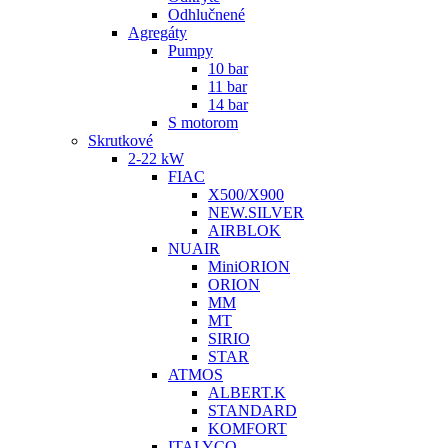
Odhlučnené
Agregáty
Pumpy
10 bar
11 bar
14 bar
S motorom
Skrutkové
2-22 kW
FIAC
X500/X900
NEW.SILVER
AIRBLOK
NUAIR
MiniORION
ORION
MM
MT
SIRIO
STAR
ATMOS
ALBERT.K
STANDARD
KOMFORT
ITALYCO