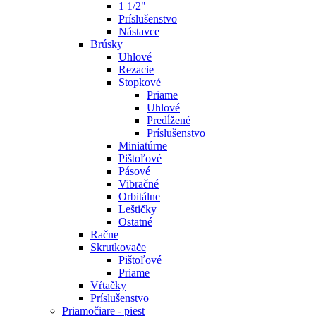
1 1/2"
Príslušenstvo
Nástavce
Brúsky
Uhlové
Rezacie
Stopkové
Priame
Uhlové
Predĺžené
Príslušenstvo
Miniatúrne
Pištoľové
Pásové
Vibračné
Orbitálne
Leštičky
Ostatné
Račne
Skrutkovače
Pištoľové
Priame
Vŕtačky
Príslušenstvo
Priamočiare - piest