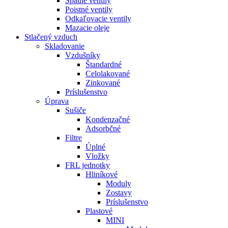
Spätné ventily
Poistné ventily
Odkaľovacie ventily
Mazacie oleje
Stlačený vzduch
Skladovanie
Vzdušníky
Štandardné
Celolakované
Zinkované
Príslušenstvo
Úprava
Sušiče
Kondenzačné
Adsorbčné
Filtre
Úplné
Vložky
FRL jednotky
Hliníkové
Moduly
Zostavy
Príslušenstvo
Plastové
MINI