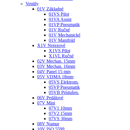
Ventily
01V Základné
01VS Pilot
01VA Assist
01VP Pneumatik
01V Ručné
01V Mechanické
01V Manifold
X1V Nerezové
X1VS Pilot
X1VL Ručné
02V Mechan. 15mm
03V Mechan. 16mm
04V Panel 15 mm
05V VDMA 18mm
05VS Elektrom.
05VP Pneumatik
05VB Príslušen.
06V Pedálové
07V Mini
07V1 10mm
07V2 15mm
07VS 30mm
08V Namur
10V ISO 5599