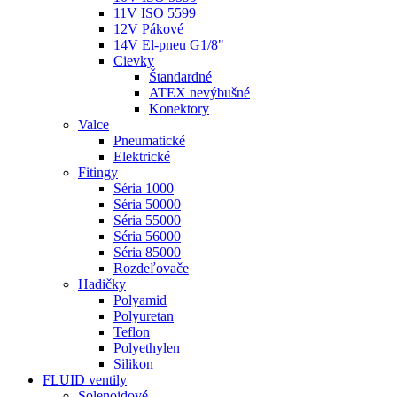
11V ISO 5599
12V Pákové
14V El-pneu G1/8"
Cievky
Štandardné
ATEX nevýbušné
Konektory
Valce
Pneumatické
Elektrické
Fitingy
Séria 1000
Séria 50000
Séria 55000
Séria 56000
Séria 85000
Rozdeľovače
Hadičky
Polyamid
Polyuretan
Teflon
Polyethylen
Silikon
FLUID ventily
Solenoidové