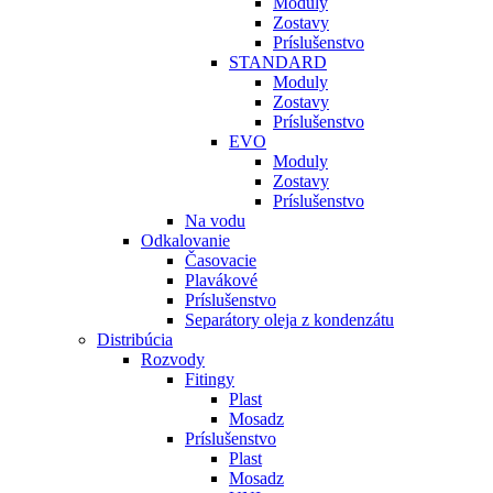
Moduly
Zostavy
Príslušenstvo
STANDARD
Moduly
Zostavy
Príslušenstvo
EVO
Moduly
Zostavy
Príslušenstvo
Na vodu
Odkalovanie
Časovacie
Plavákové
Príslušenstvo
Separátory oleja z kondenzátu
Distribúcia
Rozvody
Fitingy
Plast
Mosadz
Príslušenstvo
Plast
Mosadz