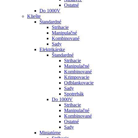
Ostatné
Do 1000V
Kliešte
Štandardné
Strihacie
Manipulačné
Kombinované
Sady
Elektrikárske
Štandardné
Strihacie
Manipulačné
Kombinované
Krimpovacie
Odblankovacie
Sady
Spotrebák
Do 1000V
Strihacie
Manipulačné
Kombinované
Ostatné
Sady
Miniatúrne