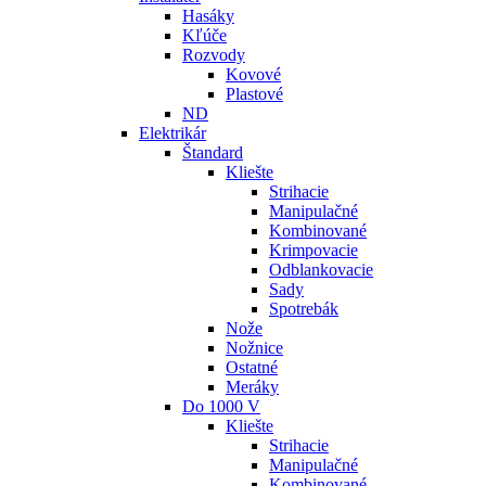
Hasáky
Kľúče
Rozvody
Kovové
Plastové
ND
Elektrikár
Štandard
Kliešte
Strihacie
Manipulačné
Kombinované
Krimpovacie
Odblankovacie
Sady
Spotrebák
Nože
Nožnice
Ostatné
Meráky
Do 1000 V
Kliešte
Strihacie
Manipulačné
Kombinované