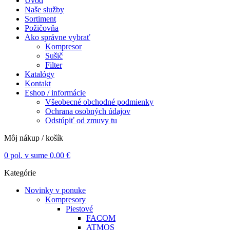
Úvod
Naše služby
Sortiment
Požičovňa
Ako správne vybrať
Kompresor
Sušič
Filter
Katalógy
Kontakt
Eshop / informácie
Všeobecné obchodné podmienky
Ochrana osobných údajov
Odstúpiť od zmuvy tu
Môj nákup / košík
0
pol. v sume
0,00
€
Kategórie
Novinky v ponuke
Kompresory
Piestové
FACOM
ATMOS