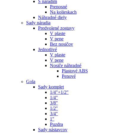
S náradím
Prenosné
Na kolieskach
Náhradné diely
Sady náradia
Predvolené zostavy
V plaste
V pene
Bez nosičov
Jednotlivé
V plaste
V pene
Nosiče náhradné
Plastové ABS
Penové
Gola
Sady komplet
1/4"+1/2"
1/4"
3/8"
1/2"
3/4"
1"
Puzdra
Sady nástavcov