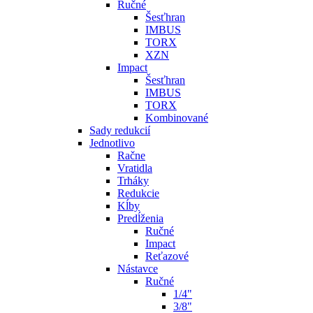
Ručné
Šesťhran
IMBUS
TORX
XZN
Impact
Šesťhran
IMBUS
TORX
Kombinované
Sady redukcií
Jednotlivo
Račne
Vratidla
Trháky
Redukcie
Kĺby
Predĺženia
Ručné
Impact
Reťazové
Nástavce
Ručné
1/4"
3/8"