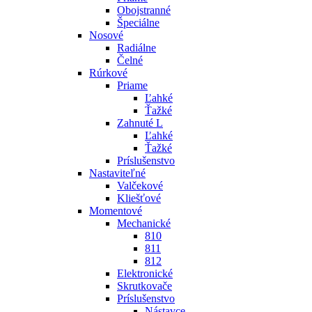
Obojstranné
Špeciálne
Nosové
Radiálne
Čelné
Rúrkové
Priame
Ľahké
Ťažké
Zahnuté L
Ľahké
Ťažké
Príslušenstvo
Nastaviteľné
Valčekové
Kliešťové
Momentové
Mechanické
810
811
812
Elektronické
Skrutkovače
Príslušenstvo
Nástavce