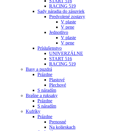
START 516
RACING 519
Sady náradia do zásuviek
Predvolené zostavy
V plaste
V pene
Jednotlivo
V plaste
V pene
Príslušenstvo
UNIVERZÁLNE
START 516
RACING 519
Basy a puzdrá
Prázdne
Plastové
Plechové
S náradím
Brašne a ruksaky
Prázdne
S náradím
Kufríky
Prázdne
Prenosné
Na kolieskach