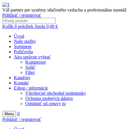
Váš partner pre systémy stlačeného vzduchu a profesionálnu montáž
Prihlásiť / registrovať
Košík
0
položiek
Spolu
0,00
€
Úvod
Naše služby
Sortiment
Požičovňa
Ako správne vybrať
Kompresor
Sušič
Filter
Katalógy
Kontakt
Eshop / informácie
Všeobecné obchodné podmienky
Ochrana osobných údajov
Odstúpiť od zmuvy tu
0
Menu
Prihlásiť / registrovať