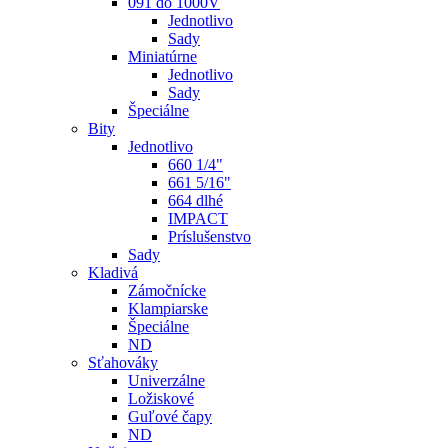
091 do 1000V
Jednotlivo
Sady
Miniatúrne
Jednotlivo
Sady
Špeciálne
Bity
Jednotlivo
660 1/4"
661 5/16"
664 dlhé
IMPACT
Príslušenstvo
Sady
Kladivá
Zámočnícke
Klampiarske
Špeciálne
ND
Sťahováky
Univerzálne
Ložiskové
Guľové čapy
ND