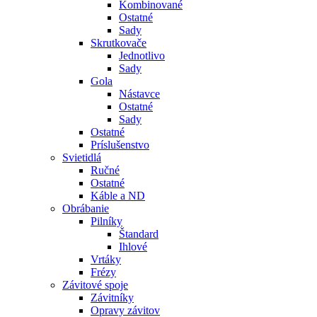
Kombinované
Ostatné
Sady
Skrutkovače
Jednotlivo
Sady
Gola
Nástavce
Ostatné
Sady
Ostatné
Príslušenstvo
Svietidlá
Ručné
Ostatné
Káble a ND
Obrábanie
Pilníky
Štandard
Ihlové
Vrtáky
Frézy
Závitové spoje
Závitníky
Opravy závitov