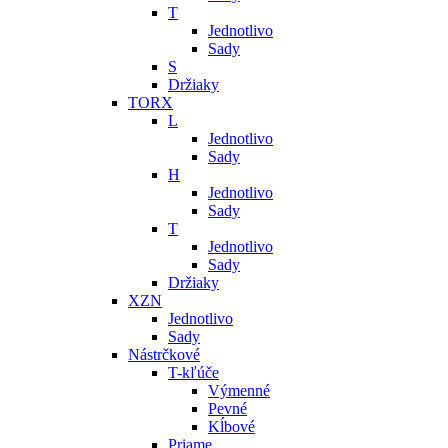
T
Jednotlivo
Sady
S
Držiaky
TORX
L
Jednotlivo
Sady
H
Jednotlivo
Sady
T
Jednotlivo
Sady
Držiaky
XZN
Jednotlivo
Sady
Nástrčkové
T-kľúče
Výmenné
Pevné
Kĺbové
Priame