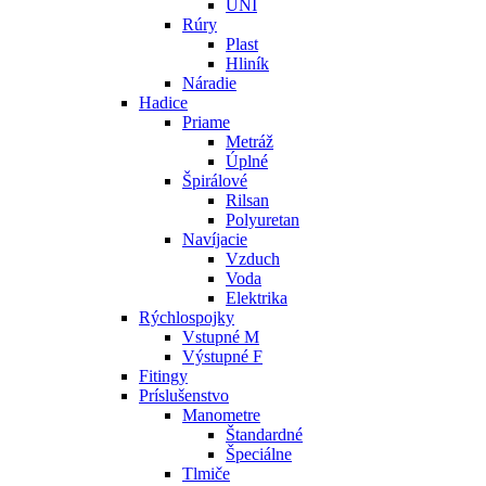
UNI
Rúry
Plast
Hliník
Náradie
Hadice
Priame
Metráž
Úplné
Špirálové
Rilsan
Polyuretan
Navíjacie
Vzduch
Voda
Elektrika
Rýchlospojky
Vstupné M
Výstupné F
Fitingy
Príslušenstvo
Manometre
Štandardné
Špeciálne
Tlmiče