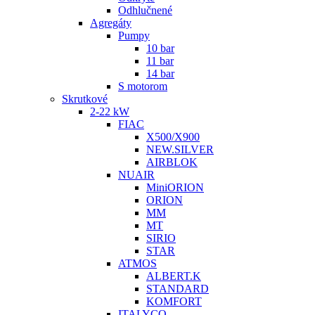
Odhlučnené
Agregáty
Pumpy
10 bar
11 bar
14 bar
S motorom
Skrutkové
2-22 kW
FIAC
X500/X900
NEW.SILVER
AIRBLOK
NUAIR
MiniORION
ORION
MM
MT
SIRIO
STAR
ATMOS
ALBERT.K
STANDARD
KOMFORT
ITALYCO