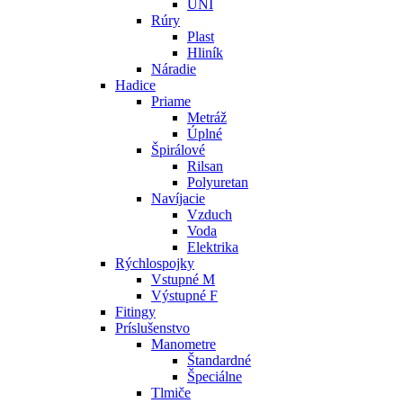
UNI
Rúry
Plast
Hliník
Náradie
Hadice
Priame
Metráž
Úplné
Špirálové
Rilsan
Polyuretan
Navíjacie
Vzduch
Voda
Elektrika
Rýchlospojky
Vstupné M
Výstupné F
Fitingy
Príslušenstvo
Manometre
Štandardné
Špeciálne
Tlmiče