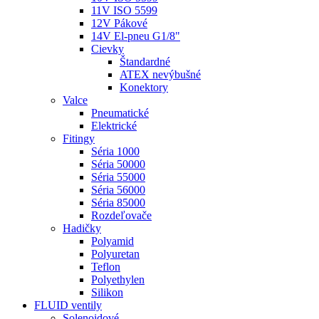
11V ISO 5599
12V Pákové
14V El-pneu G1/8"
Cievky
Štandardné
ATEX nevýbušné
Konektory
Valce
Pneumatické
Elektrické
Fitingy
Séria 1000
Séria 50000
Séria 55000
Séria 56000
Séria 85000
Rozdeľovače
Hadičky
Polyamid
Polyuretan
Teflon
Polyethylen
Silikon
FLUID ventily
Solenoidové