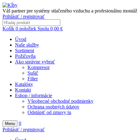
Váš partner pre systémy stlačeného vzduchu a profesionálnu montáž
Prihlásiť / registrovať
Košík
0
položiek
Spolu
0,00
€
Úvod
Naše služby
Sortiment
Požičovňa
Ako správne vybrať
Kompresor
Sušič
Filter
Katalógy
Kontakt
Eshop / informácie
Všeobecné obchodné podmienky
Ochrana osobných údajov
Odstúpiť od zmuvy tu
0
Menu
Prihlásiť / registrovať