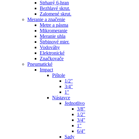
Strhaný 6-hran
Bezhlavé skrut.
Zalomené skrut.
Meranie a značenie
Metre a pásma
Mikromeranie
Meranie uhla
Štrbinové mier.
Vodováhy
Elektronické
Značkovače
Pneumatické
Impact
Pištole
1/2"
3/4"
1"
Nástavce
Jednotlivo
3/8"
1/2"
3/4"
1"
6/4"
Sady