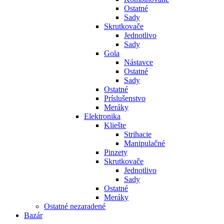
Ostatné
Sady
Skrutkovače
Jednotlivo
Sady
Gola
Nástavce
Ostatné
Sady
Ostatné
Príslušenstvo
Meráky
Elektronika
Kliešte
Strihacie
Manipulačné
Pinzety
Skrutkovače
Jednotlivo
Sady
Ostatné
Meráky
Ostatné nezaradené
Bazár