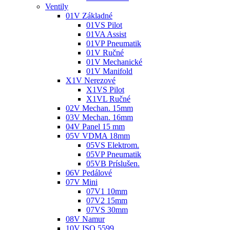
Ventily
01V Základné
01VS Pilot
01VA Assist
01VP Pneumatik
01V Ručné
01V Mechanické
01V Manifold
X1V Nerezové
X1VS Pilot
X1VL Ručné
02V Mechan. 15mm
03V Mechan. 16mm
04V Panel 15 mm
05V VDMA 18mm
05VS Elektrom.
05VP Pneumatik
05VB Príslušen.
06V Pedálové
07V Mini
07V1 10mm
07V2 15mm
07VS 30mm
08V Namur
10V ISO 5599