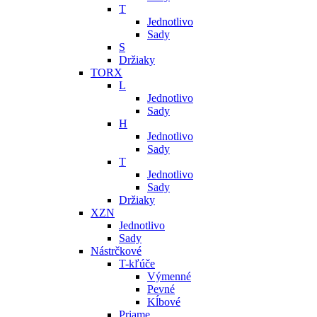
T
Jednotlivo
Sady
S
Držiaky
TORX
L
Jednotlivo
Sady
H
Jednotlivo
Sady
T
Jednotlivo
Sady
Držiaky
XZN
Jednotlivo
Sady
Nástrčkové
T-kľúče
Výmenné
Pevné
Kĺbové
Priame