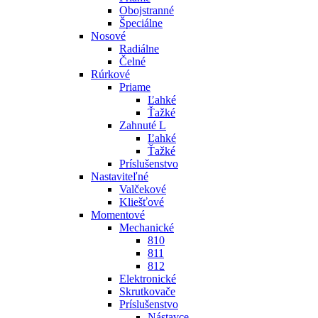
Obojstranné
Špeciálne
Nosové
Radiálne
Čelné
Rúrkové
Priame
Ľahké
Ťažké
Zahnuté L
Ľahké
Ťažké
Príslušenstvo
Nastaviteľné
Valčekové
Kliešťové
Momentové
Mechanické
810
811
812
Elektronické
Skrutkovače
Príslušenstvo
Nástavce