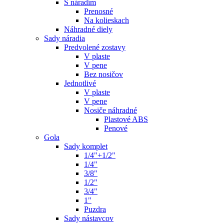
S náradím
Prenosné
Na kolieskach
Náhradné diely
Sady náradia
Predvolené zostavy
V plaste
V pene
Bez nosičov
Jednotlivé
V plaste
V pene
Nosiče náhradné
Plastové ABS
Penové
Gola
Sady komplet
1/4"+1/2"
1/4"
3/8"
1/2"
3/4"
1"
Puzdra
Sady nástavcov