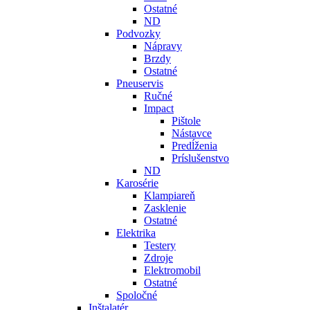
Ostatné
ND
Podvozky
Nápravy
Brzdy
Ostatné
Pneuservis
Ručné
Impact
Pištole
Nástavce
Predĺženia
Príslušenstvo
ND
Karosérie
Klampiareň
Zasklenie
Ostatné
Elektrika
Testery
Zdroje
Elektromobil
Ostatné
Spoločné
Inštalatér