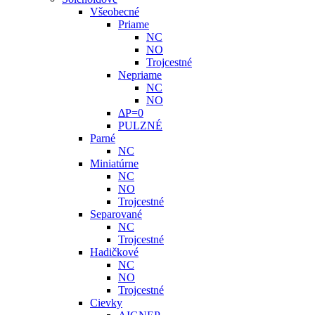
Všeobecné
Priame
NC
NO
Trojcestné
Nepriame
NC
NO
ΔP=0
PULZNÉ
Parné
NC
Miniatúrne
NC
NO
Trojcestné
Separované
NC
Trojcestné
Hadičkové
NC
NO
Trojcestné
Cievky