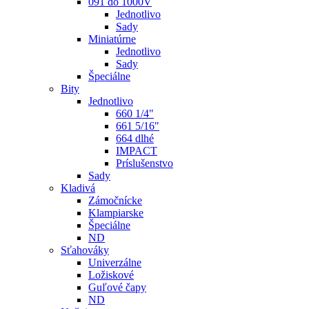
091 do 1000V
Jednotlivo
Sady
Miniatúrne
Jednotlivo
Sady
Špeciálne
Bity
Jednotlivo
660 1/4"
661 5/16"
664 dlhé
IMPACT
Príslušenstvo
Sady
Kladivá
Zámočnícke
Klampiarske
Špeciálne
ND
Sťahováky
Univerzálne
Ložiskové
Guľové čapy
ND