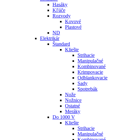
Hasáky
Kľúče
Rozvody
Kovové
Plastové
ND
Elektrikár
Štandard
Kliešte
Strihacie
Manipulačné
Kombinované
Krimpovacie
Odblankovacie
Sady
Spotrebák
Nože
Nožnice
Ostatné
Meráky
Do 1000 V
Kliešte
Strihacie
Manipulačné
Kombinované