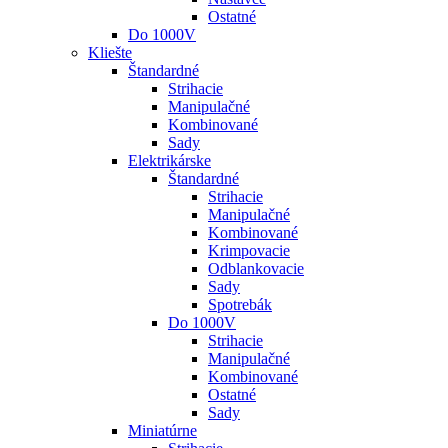
Ostatné
Do 1000V
Kliešte
Štandardné
Strihacie
Manipulačné
Kombinované
Sady
Elektrikárske
Štandardné
Strihacie
Manipulačné
Kombinované
Krimpovacie
Odblankovacie
Sady
Spotrebák
Do 1000V
Strihacie
Manipulačné
Kombinované
Ostatné
Sady
Miniatúrne