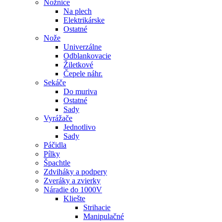
Nožnice
Na plech
Elektrikárske
Ostatné
Nože
Univerzálne
Odblankovacie
Žiletkové
Čepele náhr.
Sekáče
Do muriva
Ostatné
Sady
Vyrážače
Jednotlivo
Sady
Páčidla
Pílky
Špachtle
Zdviháky a podpery
Zveráky a zvierky
Náradie do 1000V
Kliešte
Strihacie
Manipulačné