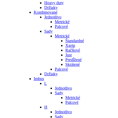
Heavy duty
Držiaky
Kombinované
Jednotlivo
Metrické
Palcové
Sady
Metrické
Štandardné
Xgrip
Račňové
Just
Predĺžené
Skrátené
Palcové
Držiaky
Imbus
L
Jednotlivo
Sady
Metrické
Palcové
H
Jednotlivo
Sady