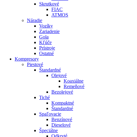
Skrutkové
FIAC
ATMOS
Náradie
Vozíky
Zariadenie
Gola
Kľúče
Prístroje
Ostatné
Kompresory
Piestové
Štandardné
Olejové
Koaxiálne
Remeňové
Bezolejové
Tiché
Kompaktné
Štandardné
Spaľovacie
Benzínové
Dieselové
Špeciálne
Odkryté