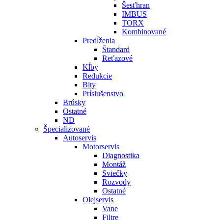
Šesťhran
IMBUS
TORX
Kombinované
Predĺženia
Štandard
Reťazové
Kĺby
Redukcie
Bity
Príslušenstvo
Brúsky
Ostatné
ND
Špecializované
Autoservis
Motorservis
Diagnostika
Montáž
Sviečky
Rozvody
Ostatné
Olejservis
Vane
Filtre