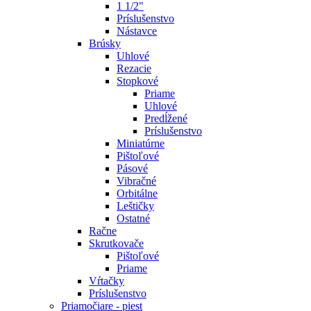
1 1/2"
Príslušenstvo
Nástavce
Brúsky
Uhlové
Rezacie
Stopkové
Priame
Uhlové
Predĺžené
Príslušenstvo
Miniatúrne
Pištoľové
Pásové
Vibračné
Orbitálne
Leštičky
Ostatné
Račne
Skrutkovače
Pištoľové
Priame
Vŕtačky
Príslušenstvo
Priamočiare - piest