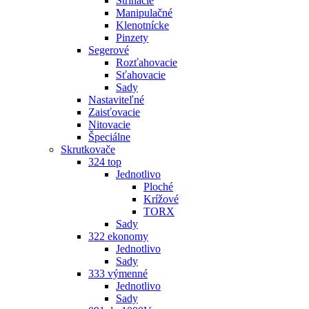
Strihacie
Manipulačné
Klenotnícke
Pinzety
Segerové
Rozťahovacie
Sťahovacie
Sady
Nastaviteľné
Zaisťovacie
Nitovacie
Špeciálne
Skrutkovače
324 top
Jednotlivo
Ploché
Krížové
TORX
Sady
322 ekonomy
Jednotlivo
Sady
333 výmenné
Jednotlivo
Sady