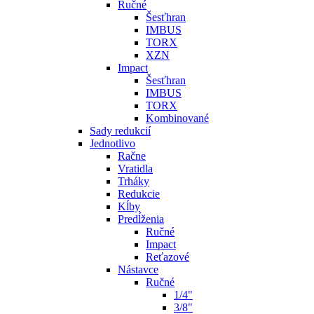
Ručné
Šesťhran
IMBUS
TORX
XZN
Impact
Šesťhran
IMBUS
TORX
Kombinované
Sady redukcií
Jednotlivo
Račne
Vratidla
Trháky
Redukcie
Kĺby
Predĺženia
Ručné
Impact
Reťazové
Nástavce
Ručné
1/4"
3/8"