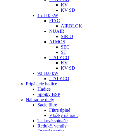
KV
KV SD
15-110 kW
FIAC
AIRBLOK
NUAIR
SIRIO
ATMOS
SEC
ST
ITALYCO
KV
KV SD
90-160 kW
ITALYCO
Pripájacie hadice
Hadice
Spojky BSP
Náhradné diely
Sacie filtre
Filtre úplné
Vložky náhrad.
Tlakové spínače
Redukč. ventily