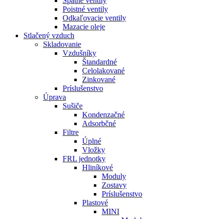
Spätné ventily
Poistné ventily
Odkaľovacie ventily
Mazacie oleje
Stlačený vzduch
Skladovanie
Vzdušníky
Štandardné
Celolakované
Zinkované
Príslušenstvo
Úprava
Sušiče
Kondenzačné
Adsorbčné
Filtre
Úplné
Vložky
FRL jednotky
Hliníkové
Moduly
Zostavy
Príslušenstvo
Plastové
MINI