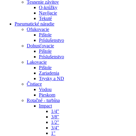
Tesnenie závitov
O-krúžky
Navíjacie
Tekuté
Pneumatické náradie
Ofukovacie
Pištole
Príslušenstvo
Dohusťovacie
Pištole
Príslušenstvo
Lakovacie
Pištole
Zariadenia
Trysky a ND
Čistiace
Vodou
Pieskom
Rotačné - turbína
Impact
1/4"
3/8"
1/2"
3/4"
1"