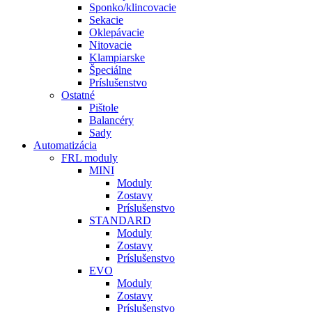
Sponko/klincovacie
Sekacie
Oklepávacie
Nitovacie
Klampiarske
Špeciálne
Príslušenstvo
Ostatné
Pištole
Balancéry
Sady
Automatizácia
FRL moduly
MINI
Moduly
Zostavy
Príslušenstvo
STANDARD
Moduly
Zostavy
Príslušenstvo
EVO
Moduly
Zostavy
Príslušenstvo