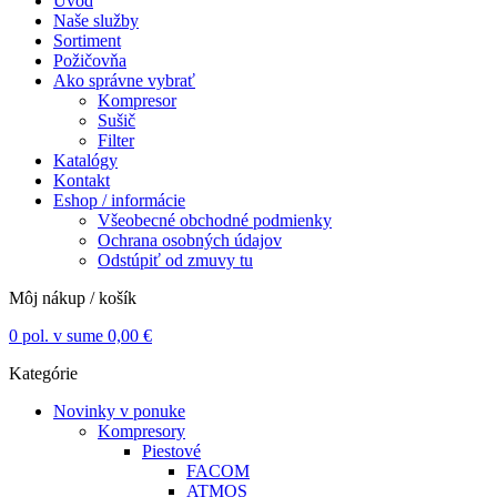
Úvod
Naše služby
Sortiment
Požičovňa
Ako správne vybrať
Kompresor
Sušič
Filter
Katalógy
Kontakt
Eshop / informácie
Všeobecné obchodné podmienky
Ochrana osobných údajov
Odstúpiť od zmuvy tu
Môj nákup / košík
0
pol. v sume
0,00
€
Kategórie
Novinky v ponuke
Kompresory
Piestové
FACOM
ATMOS