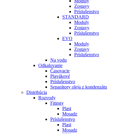
Moduly
Zostavy
Príslušenstvo
STANDARD
Moduly
Zostavy
Príslušenstvo
EVO
Moduly
Zostavy
Príslušenstvo
Na vodu
Odkalovanie
Časovacie
Plavákové
Príslušenstvo
Separátory oleja z kondenzátu
Distribúcia
Rozvody
Fitingy
Plast
Mosadz
Príslušenstvo
Plast
Mosadz