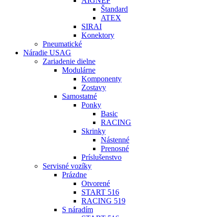
AIGNEP
Štandard
ATEX
SIRAI
Konektory
Pneumatické
Náradie USAG
Zariadenie dielne
Modulárne
Komponenty
Zostavy
Samostatné
Ponky
Basic
RACING
Skrinky
Nástenné
Prenosné
Príslušenstvo
Servisné vozíky
Prázdne
Otvorené
START 516
RACING 519
S náradím