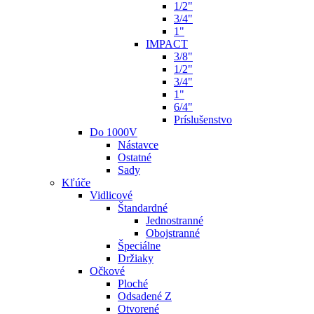
1/2"
3/4"
1"
IMPACT
3/8"
1/2"
3/4"
1"
6/4"
Príslušenstvo
Do 1000V
Nástavce
Ostatné
Sady
Kľúče
Vidlicové
Štandardné
Jednostranné
Obojstranné
Špeciálne
Držiaky
Očkové
Ploché
Odsadené Z
Otvorené