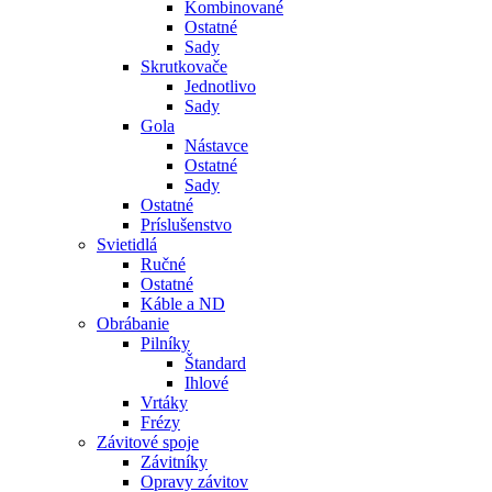
Kombinované
Ostatné
Sady
Skrutkovače
Jednotlivo
Sady
Gola
Nástavce
Ostatné
Sady
Ostatné
Príslušenstvo
Svietidlá
Ručné
Ostatné
Káble a ND
Obrábanie
Pilníky
Štandard
Ihlové
Vrtáky
Frézy
Závitové spoje
Závitníky
Opravy závitov