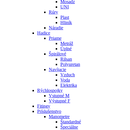
Mosadz
UNI
Rúry
Plast
Hliník
Náradie
Hadice
Priame
Metráž
Úplné
Špirálové
Rilsan
Polyuretan
Navíjacie
Vzduch
Voda
Elektrika
Rýchlospojky
Vstupné M
Výstupné F
Fitingy
Príslušenstvo
Manometre
Štandardné
Špeciálne