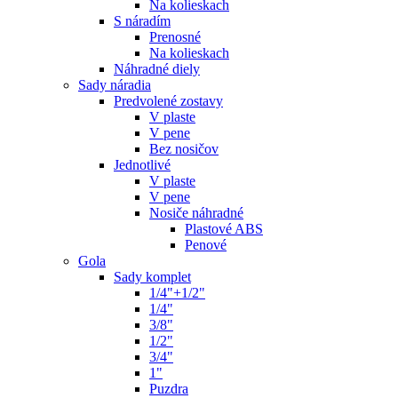
Na kolieskach
S náradím
Prenosné
Na kolieskach
Náhradné diely
Sady náradia
Predvolené zostavy
V plaste
V pene
Bez nosičov
Jednotlivé
V plaste
V pene
Nosiče náhradné
Plastové ABS
Penové
Gola
Sady komplet
1/4"+1/2"
1/4"
3/8"
1/2"
3/4"
1"
Puzdra