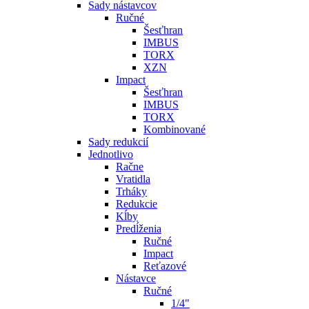
Sady nástavcov
Ručné
Šesťhran
IMBUS
TORX
XZN
Impact
Šesťhran
IMBUS
TORX
Kombinované
Sady redukcií
Jednotlivo
Račne
Vratidla
Trháky
Redukcie
Kĺby
Predĺženia
Ručné
Impact
Reťazové
Nástavce
Ručné
1/4"