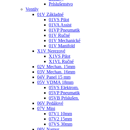
Príslušenstvo
Ventily
01V Základné
01VS Pilot
01VA Assist
01VP Pneumatik
01V Ručné
01V Mechanické
01V Manifold
X1V Nerezové
X1VS Pilot
X1VL Ručné
02V Mechan. 15mm
03V Mechan. 16mm
04V Panel 15 mm
05V VDMA 18mm
05VS Elektrom.
05VP Pneumatik
05VB Príslušen.
06V Pedálové
07V Mini
07V1 10mm
07V2 15mm
07VS 30mm
08V Namur