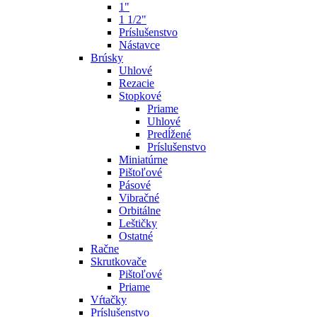
1"
1 1/2"
Príslušenstvo
Nástavce
Brúsky
Uhlové
Rezacie
Stopkové
Priame
Uhlové
Predĺžené
Príslušenstvo
Miniatúrne
Pištoľové
Pásové
Vibračné
Orbitálne
Leštičky
Ostatné
Račne
Skrutkovače
Pištoľové
Priame
Vŕtačky
Príslušenstvo