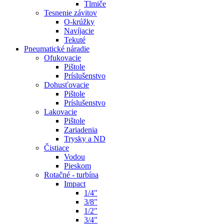
Tlmiče
Tesnenie závitov
O-krúžky
Navíjacie
Tekuté
Pneumatické náradie
Ofukovacie
Pištole
Príslušenstvo
Dohusťovacie
Pištole
Príslušenstvo
Lakovacie
Pištole
Zariadenia
Trysky a ND
Čistiace
Vodou
Pieskom
Rotačné - turbína
Impact
1/4"
3/8"
1/2"
3/4"