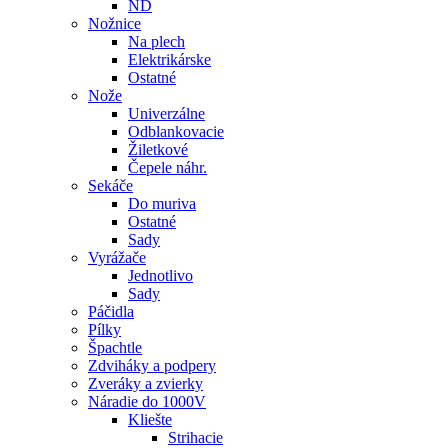
ND
Nožnice
Na plech
Elektrikárske
Ostatné
Nože
Univerzálne
Odblankovacie
Žiletkové
Čepele náhr.
Sekáče
Do muriva
Ostatné
Sady
Vyrážače
Jednotlivo
Sady
Páčidla
Pílky
Špachtle
Zdviháky a podpery
Zveráky a zvierky
Náradie do 1000V
Kliešte
Strihacie