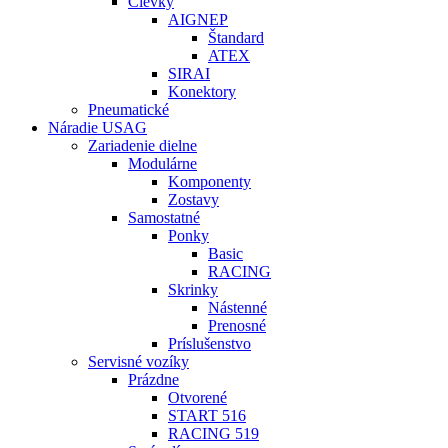
Cievky
AIGNEP
Štandard
ATEX
SIRAI
Konektory
Pneumatické
Náradie USAG
Zariadenie dielne
Modulárne
Komponenty
Zostavy
Samostatné
Ponky
Basic
RACING
Skrinky
Nástenné
Prenosné
Príslušenstvo
Servisné vozíky
Prázdne
Otvorené
START 516
RACING 519