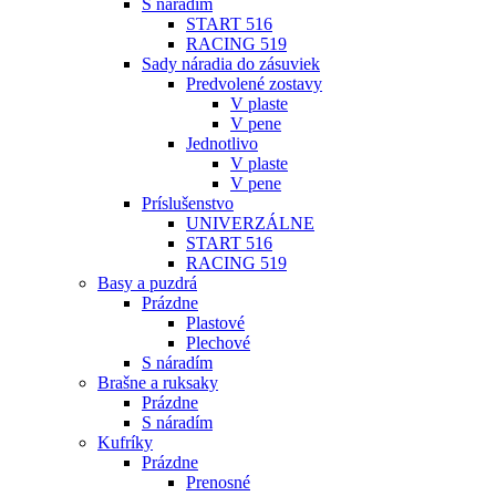
S náradím
START 516
RACING 519
Sady náradia do zásuviek
Predvolené zostavy
V plaste
V pene
Jednotlivo
V plaste
V pene
Príslušenstvo
UNIVERZÁLNE
START 516
RACING 519
Basy a puzdrá
Prázdne
Plastové
Plechové
S náradím
Brašne a ruksaky
Prázdne
S náradím
Kufríky
Prázdne
Prenosné