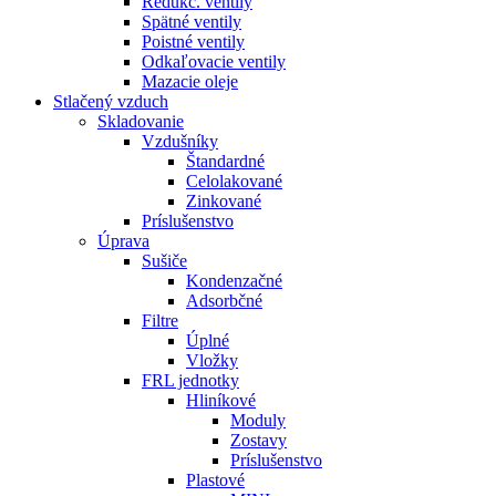
Redukč. ventily
Spätné ventily
Poistné ventily
Odkaľovacie ventily
Mazacie oleje
Stlačený vzduch
Skladovanie
Vzdušníky
Štandardné
Celolakované
Zinkované
Príslušenstvo
Úprava
Sušiče
Kondenzačné
Adsorbčné
Filtre
Úplné
Vložky
FRL jednotky
Hliníkové
Moduly
Zostavy
Príslušenstvo
Plastové