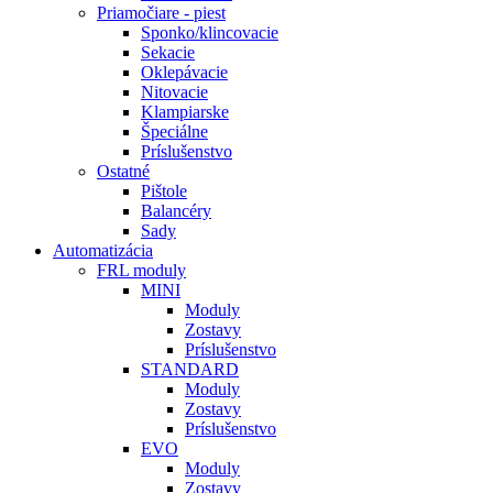
Priamočiare - piest
Sponko/klincovacie
Sekacie
Oklepávacie
Nitovacie
Klampiarske
Špeciálne
Príslušenstvo
Ostatné
Pištole
Balancéry
Sady
Automatizácia
FRL moduly
MINI
Moduly
Zostavy
Príslušenstvo
STANDARD
Moduly
Zostavy
Príslušenstvo
EVO
Moduly
Zostavy