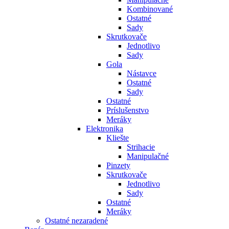
Kombinované
Ostatné
Sady
Skrutkovače
Jednotlivo
Sady
Gola
Nástavce
Ostatné
Sady
Ostatné
Príslušenstvo
Meráky
Elektronika
Kliešte
Strihacie
Manipulačné
Pinzety
Skrutkovače
Jednotlivo
Sady
Ostatné
Meráky
Ostatné nezaradené