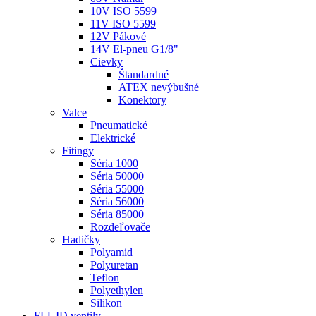
10V ISO 5599
11V ISO 5599
12V Pákové
14V El-pneu G1/8"
Cievky
Štandardné
ATEX nevýbušné
Konektory
Valce
Pneumatické
Elektrické
Fitingy
Séria 1000
Séria 50000
Séria 55000
Séria 56000
Séria 85000
Rozdeľovače
Hadičky
Polyamid
Polyuretan
Teflon
Polyethylen
Silikon
FLUID ventily