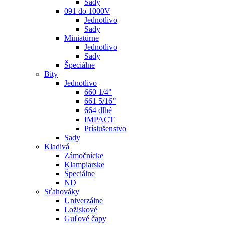
Sady
091 do 1000V
Jednotlivo
Sady
Miniatúrne
Jednotlivo
Sady
Špeciálne
Bity
Jednotlivo
660 1/4"
661 5/16"
664 dlhé
IMPACT
Príslušenstvo
Sady
Kladivá
Zámočnícke
Klampiarske
Špeciálne
ND
Sťahováky
Univerzálne
Ložiskové
Guľové čapy