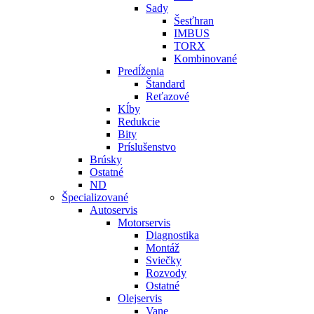
Sady
Šesťhran
IMBUS
TORX
Kombinované
Predĺženia
Štandard
Reťazové
Kĺby
Redukcie
Bity
Príslušenstvo
Brúsky
Ostatné
ND
Špecializované
Autoservis
Motorservis
Diagnostika
Montáž
Sviečky
Rozvody
Ostatné
Olejservis
Vane