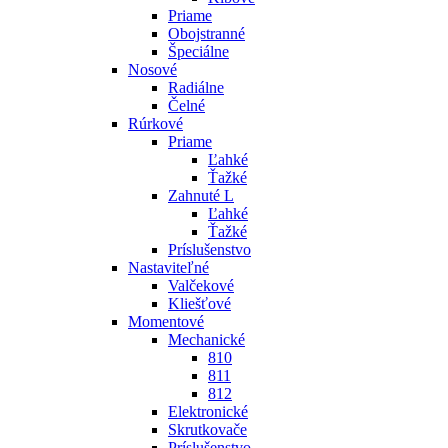
Priame
Obojstranné
Špeciálne
Nosové
Radiálne
Čelné
Rúrkové
Priame
Ľahké
Ťažké
Zahnuté L
Ľahké
Ťažké
Príslušenstvo
Nastaviteľné
Valčekové
Kliešťové
Momentové
Mechanické
810
811
812
Elektronické
Skrutkovače
Príslušenstvo