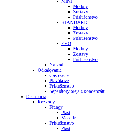
MINI
Moduly
Zostavy
Príslušenstvo
STANDARD
Moduly
Zostavy
Príslušenstvo
EVO
Moduly
Zostavy
Príslušenstvo
Na vodu
Odkalovanie
Časovacie
Plavákové
Príslušenstvo
Separátory oleja z kondenzátu
Distribúcia
Rozvody
Fitingy
Plast
Mosadz
Príslušenstvo
Plast