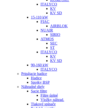
ITALYCO
KV
KV SD
15-110 kW
FIAC
AIRBLOK
NUAIR
SIRIO
ATMOS
SEC
ST
ITALYCO
KV
KV SD
90-160 kW
ITALYCO
Pripájacie hadice
Hadice
Spojky BSP
Náhradné diely
Sacie filtre
Filtre úplné
Vložky náhrad.
Tlakové spínače