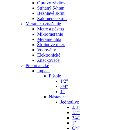
Opravy závitov
Strhaný 6-hran
Bezhlavé skrut.
Zalomené skrut.
Meranie a značenie
Metre a pásma
Mikromeranie
Meranie uhla
Štrbinové mier.
Vodováhy
Elektronické
Značkovače
Pneumatické
Impact
Pištole
1/2"
3/4"
1"
Nástavce
Jednotlivo
3/8"
1/2"
3/4"
1"
6/4"