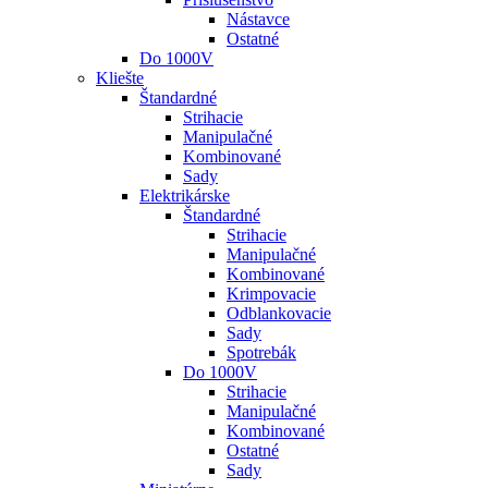
Nástavce
Ostatné
Do 1000V
Kliešte
Štandardné
Strihacie
Manipulačné
Kombinované
Sady
Elektrikárske
Štandardné
Strihacie
Manipulačné
Kombinované
Krimpovacie
Odblankovacie
Sady
Spotrebák
Do 1000V
Strihacie
Manipulačné
Kombinované
Ostatné
Sady