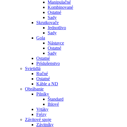
Manipulačné
Kombinované
Ostatné
Sady
Skrutkovače
Jednotlivo
Sady
Gola
Nástavce
Ostatné
Sady
Ostatné
Príslušenstvo
Svietidlá
Ručné
Ostatné
Káble a ND
Obrábanie
Pilníky
Štandard
Ihlové
Vrtáky
Frézy
Závitové spoje
Závitníky