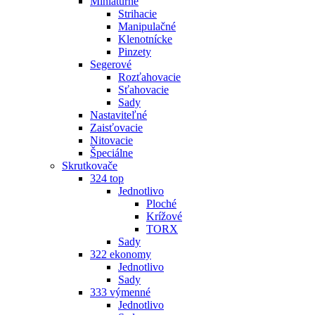
Miniatúrne
Strihacie
Manipulačné
Klenotnícke
Pinzety
Segerové
Rozťahovacie
Sťahovacie
Sady
Nastaviteľné
Zaisťovacie
Nitovacie
Špeciálne
Skrutkovače
324 top
Jednotlivo
Ploché
Krížové
TORX
Sady
322 ekonomy
Jednotlivo
Sady
333 výmenné
Jednotlivo