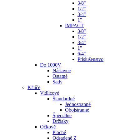
3/8"
1/2"
3/4"
1"
IMPACT
3/8"
1/2"
3/4"
1"
6/4"
Príslušenstvo
Do 1000V
Nástavce
Ostatné
Sady
Kľúče
Vidlicové
Štandardné
Jednostranné
Obojstranné
Špeciálne
Držiaky
Očkové
Ploché
Odsadené Z