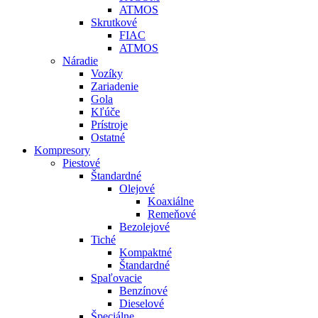
ATMOS
Skrutkové
FIAC
ATMOS
Náradie
Vozíky
Zariadenie
Gola
Kľúče
Prístroje
Ostatné
Kompresory
Piestové
Štandardné
Olejové
Koaxiálne
Remeňové
Bezolejové
Tiché
Kompaktné
Štandardné
Spaľovacie
Benzínové
Dieselové
Špeciálne