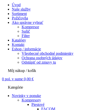
Úvod
Naše služby
Sortiment
Požičovňa
Ako správne vybrať
Kompresor
Sušič
Filter
Katalógy
Kontakt
Eshop / informácie
Všeobecné obchodné podmienky
Ochrana osobných údajov
Odstúpiť od zmuvy tu
Môj nákup / košík
0
pol. v sume
0,00
€
Kategórie
Novinky v ponuke
Kompresory
Piestové
FACOM