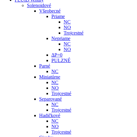
Solenoidové
Všeobecné
Priame
NC
NO
Trojcestné
Nepriame
NC
NO
ΔP=0
PULZNÉ
Parné
NC
Miniatúrne
NC
NO
Trojcestné
Separované
NC
Trojcestné
Hadičkové
NC
NO
Trojcestné