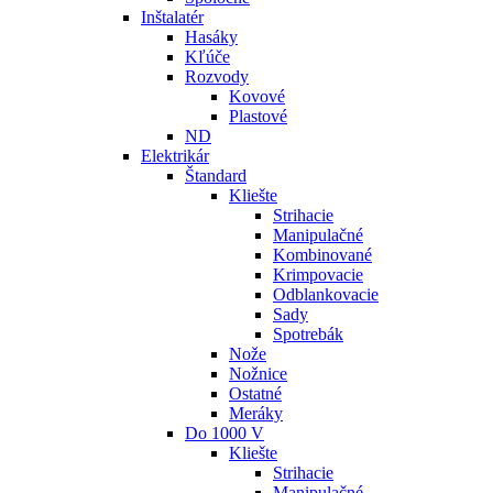
Inštalatér
Hasáky
Kľúče
Rozvody
Kovové
Plastové
ND
Elektrikár
Štandard
Kliešte
Strihacie
Manipulačné
Kombinované
Krimpovacie
Odblankovacie
Sady
Spotrebák
Nože
Nožnice
Ostatné
Meráky
Do 1000 V
Kliešte
Strihacie
Manipulačné