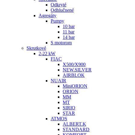
Odkryté
Odhlučnené
Agregáty
Pumpy
10 bar
11 bar
14 bar
S motorom
Skrutkové
2-22 kW
FIAC
X500/X900
NEW.SILVER
AIRBLOK
NUAIR
MiniORION
ORION
MM
MT
SIRIO
STAR
ATMOS
ALBERT.K
STANDARD
KOMFORT