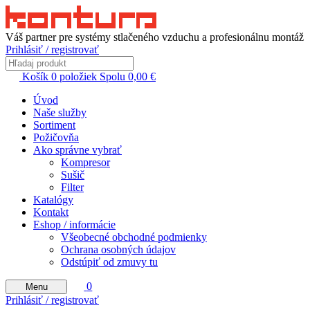
Váš partner pre systémy stlačeného vzduchu a profesionálnu montáž
Prihlásiť / registrovať
Košík
0
položiek
Spolu
0,00
€
Úvod
Naše služby
Sortiment
Požičovňa
Ako správne vybrať
Kompresor
Sušič
Filter
Katalógy
Kontakt
Eshop / informácie
Všeobecné obchodné podmienky
Ochrana osobných údajov
Odstúpiť od zmuvy tu
0
Menu
Prihlásiť / registrovať