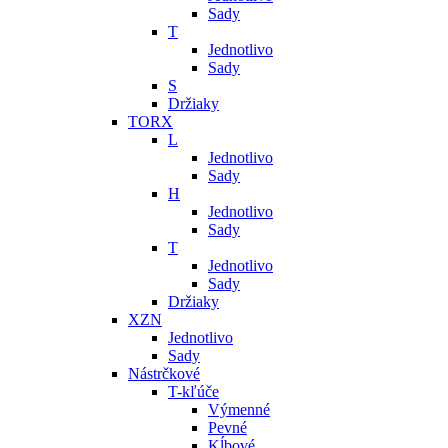
Sady
T
Jednotlivo
Sady
S
Držiaky
TORX
L
Jednotlivo
Sady
H
Jednotlivo
Sady
T
Jednotlivo
Sady
Držiaky
XZN
Jednotlivo
Sady
Nástrčkové
T-kľúče
Výmenné
Pevné
Kĺbové