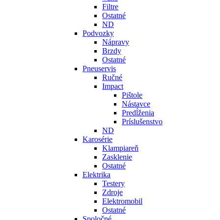
Filtre
Ostatné
ND
Podvozky
Nápravy
Brzdy
Ostatné
Pneuservis
Ručné
Impact
Pištole
Nástavce
Predĺženia
Príslušenstvo
ND
Karosérie
Klampiareň
Zasklenie
Ostatné
Elektrika
Testery
Zdroje
Elektromobil
Ostatné
Spoločné