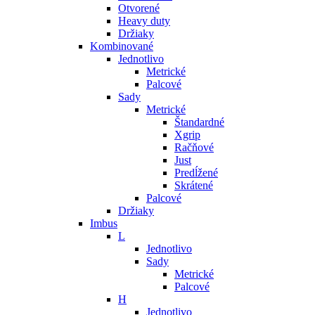
Otvorené
Heavy duty
Držiaky
Kombinované
Jednotlivo
Metrické
Palcové
Sady
Metrické
Štandardné
Xgrip
Račňové
Just
Predĺžené
Skrátené
Palcové
Držiaky
Imbus
L
Jednotlivo
Sady
Metrické
Palcové
H
Jednotlivo