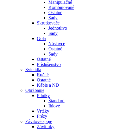
Manipulačné
Kombinované
Ostatné
Sady
Skrutkovače
Jednotlivo
Sady
Gola
Nástavce
Ostatné
Sady
Ostatné
Príslušenstvo
Svietidlá
Ručné
Ostatné
Káble a ND
Obrábanie
Pilníky
Štandard
Ihlové
Vrtáky
Frézy
Závitové spoje
Závitníky