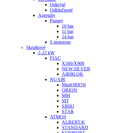
Odkryté
Odhlučnené
Agregáty
Pumpy
10 bar
11 bar
14 bar
S motorom
Skrutkové
2-22 kW
FIAC
X500/X900
NEW.SILVER
AIRBLOK
NUAIR
MiniORION
ORION
MM
MT
SIRIO
STAR
ATMOS
ALBERT.K
STANDARD
KOMFORT