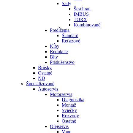
Sady
Šesťhran
IMBUS
TORX
Kombinované
Predĺženia
Štandard
Reťazové
Kĺby
Redukcie
Bity
Príslušenstvo
Brúsky
Ostatné
ND
Špecializované
Autoservis
Motorservis
Diagnostika
Montáž
Sviečky
Rozvody
Ostatné
Olejservis
Vane