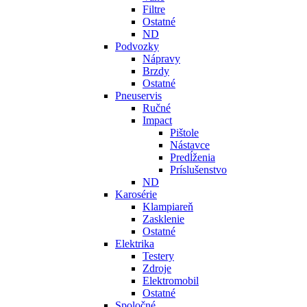
Filtre
Ostatné
ND
Podvozky
Nápravy
Brzdy
Ostatné
Pneuservis
Ručné
Impact
Pištole
Nástavce
Predĺženia
Príslušenstvo
ND
Karosérie
Klampiareň
Zasklenie
Ostatné
Elektrika
Testery
Zdroje
Elektromobil
Ostatné
Spoločné