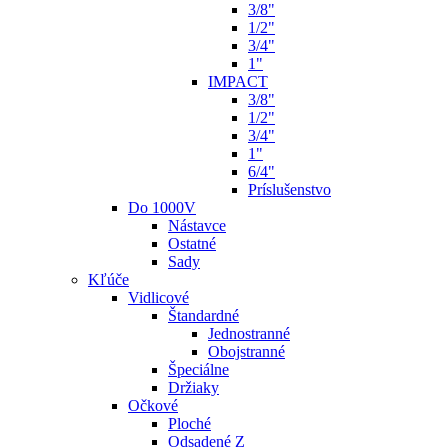
3/8"
1/2"
3/4"
1"
IMPACT
3/8"
1/2"
3/4"
1"
6/4"
Príslušenstvo
Do 1000V
Nástavce
Ostatné
Sady
Kľúče
Vidlicové
Štandardné
Jednostranné
Obojstranné
Špeciálne
Držiaky
Očkové
Ploché
Odsadené Z