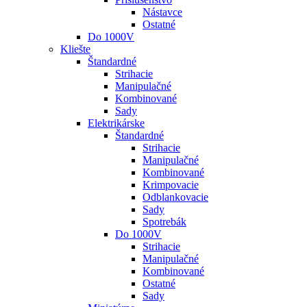
Nástavce
Ostatné
Do 1000V
Kliešte
Štandardné
Strihacie
Manipulačné
Kombinované
Sady
Elektrikárske
Štandardné
Strihacie
Manipulačné
Kombinované
Krimpovacie
Odblankovacie
Sady
Spotrebák
Do 1000V
Strihacie
Manipulačné
Kombinované
Ostatné
Sady