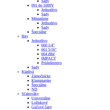
Sady
091 do 1000V
Jednotlivo
Sady
Miniatúrne
Jednotlivo
Sady
Špeciálne
Bity
Jednotlivo
660 1/4"
661 5/16"
664 dlhé
IMPACT
Príslušenstvo
Sady
Kladivá
Zámočnícke
Klampiarske
Špeciálne
ND
Sťahováky
Univerzálne
Ložiskové
Guľové čapy