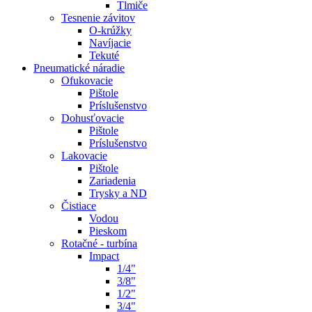
Tlmiče
Tesnenie závitov
O-krúžky
Navíjacie
Tekuté
Pneumatické náradie
Ofukovacie
Pištole
Príslušenstvo
Dohusťovacie
Pištole
Príslušenstvo
Lakovacie
Pištole
Zariadenia
Trysky a ND
Čistiace
Vodou
Pieskom
Rotačné - turbína
Impact
1/4"
3/8"
1/2"
3/4"