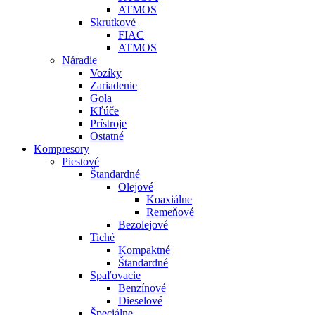
ATMOS
Skrutkové
FIAC
ATMOS
Náradie
Vozíky
Zariadenie
Gola
Kľúče
Prístroje
Ostatné
Kompresory
Piestové
Štandardné
Olejové
Koaxiálne
Remeňové
Bezolejové
Tiché
Kompaktné
Štandardné
Spaľovacie
Benzínové
Dieselové
Špeciálne