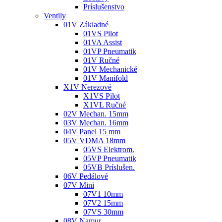
Príslušenstvo
Ventily
01V Základné
01VS Pilot
01VA Assist
01VP Pneumatik
01V Ručné
01V Mechanické
01V Manifold
X1V Nerezové
X1VS Pilot
X1VL Ručné
02V Mechan. 15mm
03V Mechan. 16mm
04V Panel 15 mm
05V VDMA 18mm
05VS Elektrom.
05VP Pneumatik
05VB Príslušen.
06V Pedálové
07V Mini
07V1 10mm
07V2 15mm
07VS 30mm
08V Namur