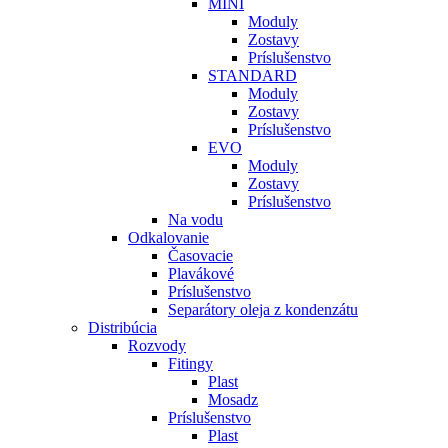
MINI
Moduly
Zostavy
Príslušenstvo
STANDARD
Moduly
Zostavy
Príslušenstvo
EVO
Moduly
Zostavy
Príslušenstvo
Na vodu
Odkalovanie
Časovacie
Plavákové
Príslušenstvo
Separátory oleja z kondenzátu
Distribúcia
Rozvody
Fitingy
Plast
Mosadz
Príslušenstvo
Plast