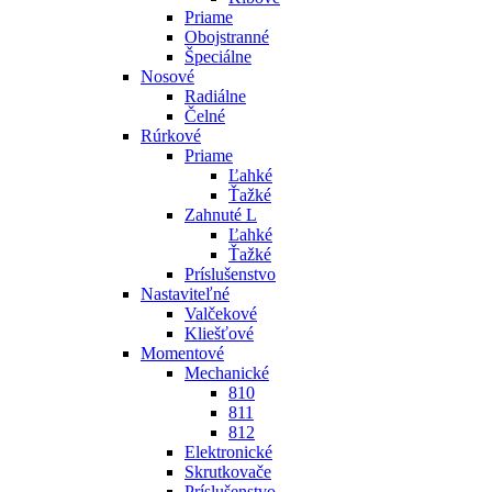
Priame
Obojstranné
Špeciálne
Nosové
Radiálne
Čelné
Rúrkové
Priame
Ľahké
Ťažké
Zahnuté L
Ľahké
Ťažké
Príslušenstvo
Nastaviteľné
Valčekové
Kliešťové
Momentové
Mechanické
810
811
812
Elektronické
Skrutkovače
Príslušenstvo