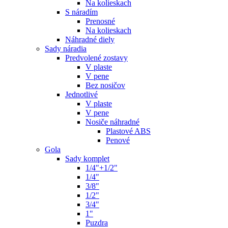
Na kolieskach
S náradím
Prenosné
Na kolieskach
Náhradné diely
Sady náradia
Predvolené zostavy
V plaste
V pene
Bez nosičov
Jednotlivé
V plaste
V pene
Nosiče náhradné
Plastové ABS
Penové
Gola
Sady komplet
1/4"+1/2"
1/4"
3/8"
1/2"
3/4"
1"
Puzdra