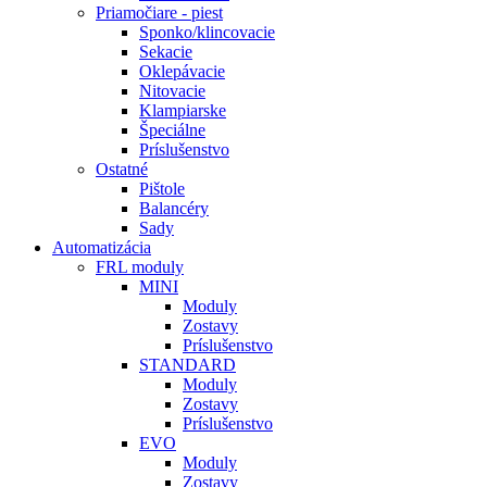
Priamočiare - piest
Sponko/klincovacie
Sekacie
Oklepávacie
Nitovacie
Klampiarske
Špeciálne
Príslušenstvo
Ostatné
Pištole
Balancéry
Sady
Automatizácia
FRL moduly
MINI
Moduly
Zostavy
Príslušenstvo
STANDARD
Moduly
Zostavy
Príslušenstvo
EVO
Moduly
Zostavy