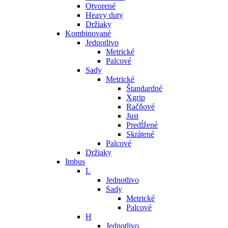
Otvorené
Heavy duty
Držiaky
Kombinované
Jednotlivo
Metrické
Palcové
Sady
Metrické
Štandardné
Xgrip
Račňové
Just
Predĺžené
Skrátené
Palcové
Držiaky
Imbus
L
Jednotlivo
Sady
Metrické
Palcové
H
Jednotlivo