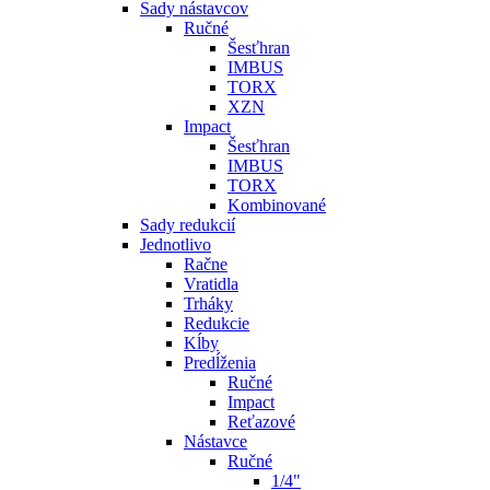
Sady nástavcov
Ručné
Šesťhran
IMBUS
TORX
XZN
Impact
Šesťhran
IMBUS
TORX
Kombinované
Sady redukcií
Jednotlivo
Račne
Vratidla
Trháky
Redukcie
Kĺby
Predĺženia
Ručné
Impact
Reťazové
Nástavce
Ručné
1/4"