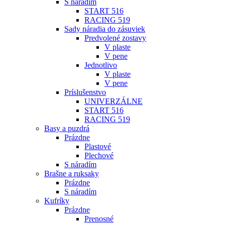
S náradím
START 516
RACING 519
Sady náradia do zásuviek
Predvolené zostavy
V plaste
V pene
Jednotlivo
V plaste
V pene
Príslušenstvo
UNIVERZÁLNE
START 516
RACING 519
Basy a puzdrá
Prázdne
Plastové
Plechové
S náradím
Brašne a ruksaky
Prázdne
S náradím
Kufríky
Prázdne
Prenosné