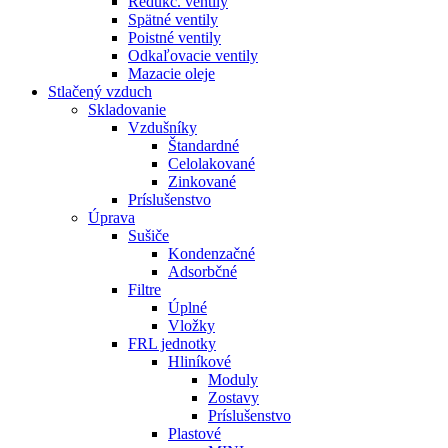
Redukč. ventily
Spätné ventily
Poistné ventily
Odkaľovacie ventily
Mazacie oleje
Stlačený vzduch
Skladovanie
Vzdušníky
Štandardné
Celolakované
Zinkované
Príslušenstvo
Úprava
Sušiče
Kondenzačné
Adsorbčné
Filtre
Úplné
Vložky
FRL jednotky
Hliníkové
Moduly
Zostavy
Príslušenstvo
Plastové