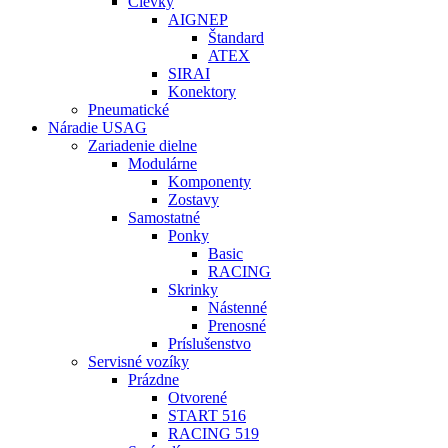
Cievky
AIGNEP
Štandard
ATEX
SIRAI
Konektory
Pneumatické
Náradie USAG
Zariadenie dielne
Modulárne
Komponenty
Zostavy
Samostatné
Ponky
Basic
RACING
Skrinky
Nástenné
Prenosné
Príslušenstvo
Servisné vozíky
Prázdne
Otvorené
START 516
RACING 519