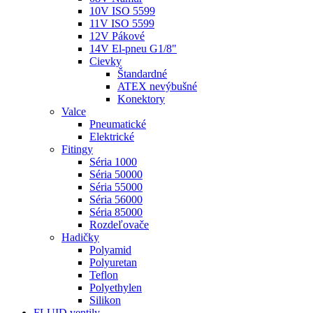
10V ISO 5599
11V ISO 5599
12V Pákové
14V El-pneu G1/8"
Cievky
Štandardné
ATEX nevýbušné
Konektory
Valce
Pneumatické
Elektrické
Fitingy
Séria 1000
Séria 50000
Séria 55000
Séria 56000
Séria 85000
Rozdeľovače
Hadičky
Polyamid
Polyuretan
Teflon
Polyethylen
Silikon
FLUID ventily