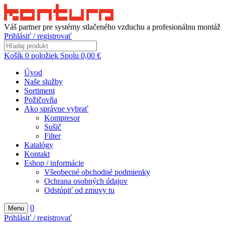
Váš partner pre systémy stlačeného vzduchu a profesionálnu montáž
Prihlásiť / registrovať
Košík
0
položiek
Spolu
0,00
€
Úvod
Naše služby
Sortiment
Požičovňa
Ako správne vybrať
Kompresor
Sušič
Filter
Katalógy
Kontakt
Eshop / informácie
Všeobecné obchodné podmienky
Ochrana osobných údajov
Odstúpiť od zmuvy tu
0
Menu
Prihlásiť / registrovať