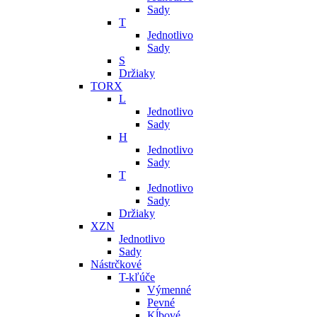
Sady
T
Jednotlivo
Sady
S
Držiaky
TORX
L
Jednotlivo
Sady
H
Jednotlivo
Sady
T
Jednotlivo
Sady
Držiaky
XZN
Jednotlivo
Sady
Nástrčkové
T-kľúče
Výmenné
Pevné
Kĺbové