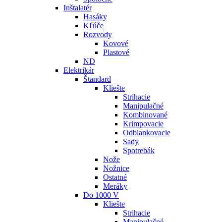
Inštalatér
Hasáky
Kľúče
Rozvody
Kovové
Plastové
ND
Elektrikár
Štandard
Kliešte
Strihacie
Manipulačné
Kombinované
Krimpovacie
Odblankovacie
Sady
Spotrebák
Nože
Nožnice
Ostatné
Meráky
Do 1000 V
Kliešte
Strihacie
Manipulačné