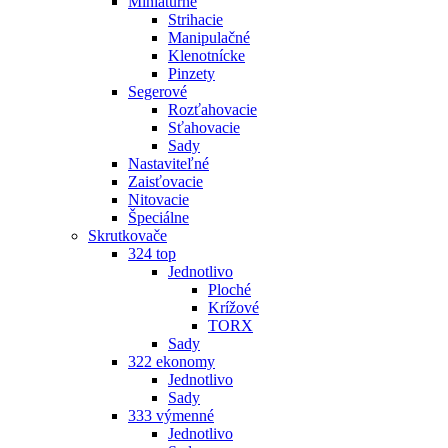
Miniatúrne
Strihacie
Manipulačné
Klenotnícke
Pinzety
Segerové
Rozťahovacie
Sťahovacie
Sady
Nastaviteľné
Zaisťovacie
Nitovacie
Špeciálne
Skrutkovače
324 top
Jednotlivo
Ploché
Krížové
TORX
Sady
322 ekonomy
Jednotlivo
Sady
333 výmenné
Jednotlivo