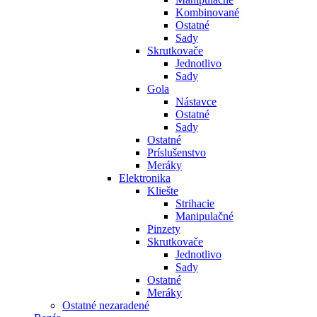
Kombinované
Ostatné
Sady
Skrutkovače
Jednotlivo
Sady
Gola
Nástavce
Ostatné
Sady
Ostatné
Príslušenstvo
Meráky
Elektronika
Kliešte
Strihacie
Manipulačné
Pinzety
Skrutkovače
Jednotlivo
Sady
Ostatné
Meráky
Ostatné nezaradené