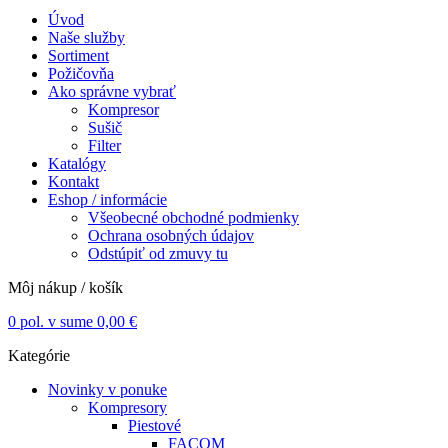
Úvod
Naše služby
Sortiment
Požičovňa
Ako správne vybrať
Kompresor
Sušič
Filter
Katalógy
Kontakt
Eshop / informácie
Všeobecné obchodné podmienky
Ochrana osobných údajov
Odstúpiť od zmuvy tu
Môj nákup / košík
0
pol. v sume
0,00
€
Kategórie
Novinky v ponuke
Kompresory
Piestové
FACOM