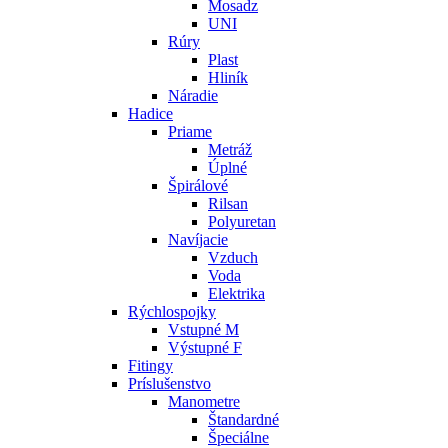
Mosadz
UNI
Rúry
Plast
Hliník
Náradie
Hadice
Priame
Metráž
Úplné
Špirálové
Rilsan
Polyuretan
Navíjacie
Vzduch
Voda
Elektrika
Rýchlospojky
Vstupné M
Výstupné F
Fitingy
Príslušenstvo
Manometre
Štandardné
Špeciálne