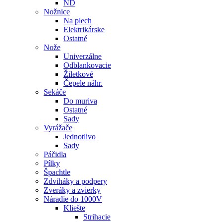
ND
Nožnice
Na plech
Elektrikárske
Ostatné
Nože
Univerzálne
Odblankovacie
Žiletkové
Čepele náhr.
Sekáče
Do muriva
Ostatné
Sady
Vyrážače
Jednotlivo
Sady
Páčidla
Pílky
Špachtle
Zdviháky a podpery
Zveráky a zvierky
Náradie do 1000V
Kliešte
Strihacie