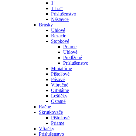
1"
1 1/2"
Príslušenstvo
Nástavce
Brúsky
Uhlové
Rezacie
Stopkové
Priame
Uhlové
Predĺžené
Príslušenstvo
Miniatúrne
Pištoľové
Pásové
Vibračné
Orbitálne
Leštičky
Ostatné
Račne
Skrutkovače
Pištoľové
Priame
Vŕtačky
Príslušenstvo