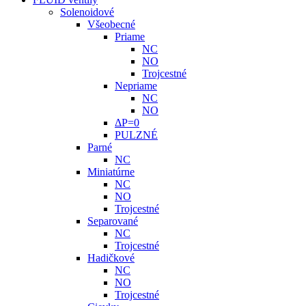
Solenoidové
Všeobecné
Priame
NC
NO
Trojcestné
Nepriame
NC
NO
ΔP=0
PULZNÉ
Parné
NC
Miniatúrne
NC
NO
Trojcestné
Separované
NC
Trojcestné
Hadičkové
NC
NO
Trojcestné