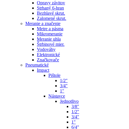
Opravy závitov
Strhaný 6-hran
Bezhlavé skrut.
Zalomené skrut.
Meranie a značenie
Metre a pásma
Mikromeranie
Meranie uhla
Štrbinové mier.
Vodováhy
Elektronické
Značkovače
Pneumatické
Impact
Pištole
1/2"
3/4"
1"
Nástavce
Jednotlivo
3/8"
1/2"
3/4"
1"
6/4"