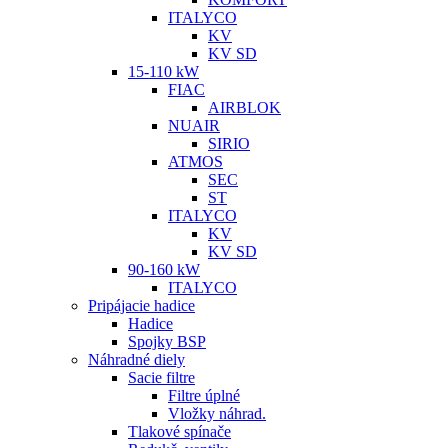
ITALYCO
KV
KV SD
15-110 kW
FIAC
AIRBLOK
NUAIR
SIRIO
ATMOS
SEC
ST
ITALYCO
KV
KV SD
90-160 kW
ITALYCO
Pripájacie hadice
Hadice
Spojky BSP
Náhradné diely
Sacie filtre
Filtre úplné
Vložky náhrad.
Tlakové spínače