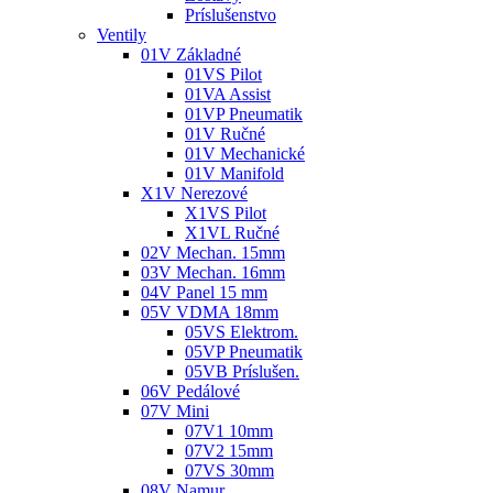
Príslušenstvo
Ventily
01V Základné
01VS Pilot
01VA Assist
01VP Pneumatik
01V Ručné
01V Mechanické
01V Manifold
X1V Nerezové
X1VS Pilot
X1VL Ručné
02V Mechan. 15mm
03V Mechan. 16mm
04V Panel 15 mm
05V VDMA 18mm
05VS Elektrom.
05VP Pneumatik
05VB Príslušen.
06V Pedálové
07V Mini
07V1 10mm
07V2 15mm
07VS 30mm
08V Namur