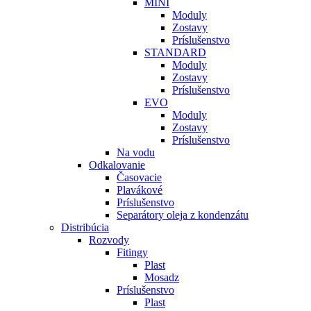
MINI
Moduly
Zostavy
Príslušenstvo
STANDARD
Moduly
Zostavy
Príslušenstvo
EVO
Moduly
Zostavy
Príslušenstvo
Na vodu
Odkalovanie
Časovacie
Plavákové
Príslušenstvo
Separátory oleja z kondenzátu
Distribúcia
Rozvody
Fitingy
Plast
Mosadz
Príslušenstvo
Plast