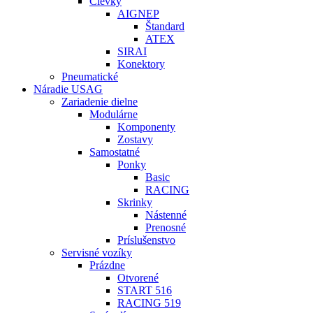
Cievky
AIGNEP
Štandard
ATEX
SIRAI
Konektory
Pneumatické
Náradie USAG
Zariadenie dielne
Modulárne
Komponenty
Zostavy
Samostatné
Ponky
Basic
RACING
Skrinky
Nástenné
Prenosné
Príslušenstvo
Servisné vozíky
Prázdne
Otvorené
START 516
RACING 519