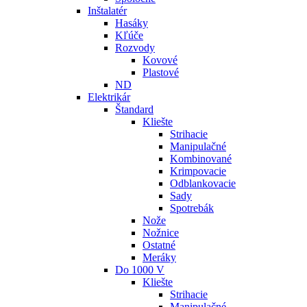
Inštalatér
Hasáky
Kľúče
Rozvody
Kovové
Plastové
ND
Elektrikár
Štandard
Kliešte
Strihacie
Manipulačné
Kombinované
Krimpovacie
Odblankovacie
Sady
Spotrebák
Nože
Nožnice
Ostatné
Meráky
Do 1000 V
Kliešte
Strihacie
Manipulačné