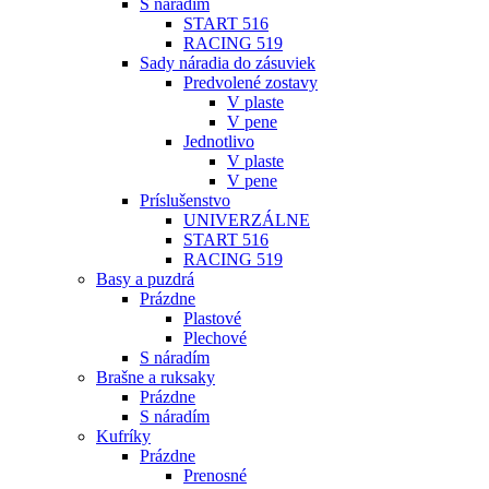
S náradím
START 516
RACING 519
Sady náradia do zásuviek
Predvolené zostavy
V plaste
V pene
Jednotlivo
V plaste
V pene
Príslušenstvo
UNIVERZÁLNE
START 516
RACING 519
Basy a puzdrá
Prázdne
Plastové
Plechové
S náradím
Brašne a ruksaky
Prázdne
S náradím
Kufríky
Prázdne
Prenosné