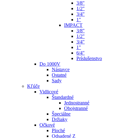
3/8"
1/2"
3/4"
1"
IMPACT
3/8"
1/2"
3/4"
1"
6/4"
Príslušenstvo
Do 1000V
Nástavce
Ostatné
Sady
Kľúče
Vidlicové
Štandardné
Jednostranné
Obojstranné
Špeciálne
Držiaky
Očkové
Ploché
Odsadené Z