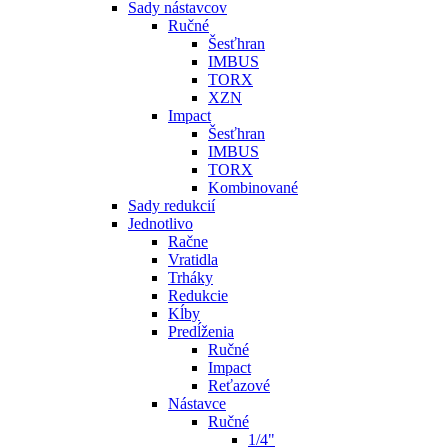
Sady nástavcov
Ručné
Šesťhran
IMBUS
TORX
XZN
Impact
Šesťhran
IMBUS
TORX
Kombinované
Sady redukcií
Jednotlivo
Račne
Vratidla
Trháky
Redukcie
Kĺby
Predĺženia
Ručné
Impact
Reťazové
Nástavce
Ručné
1/4"