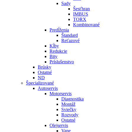
Sady
Šesťhran
IMBUS
TORX
Kombinované
Predĺženia
Štandard
Reťazové
Kĺby
Redukcie
Bity
Príslušenstvo
Brúsky
Ostatné
ND
Špecializované
Autoservis
Motorservis
Diagnostika
Montáž
Sviečky
Rozvody
Ostatné
Olejservis
Vane