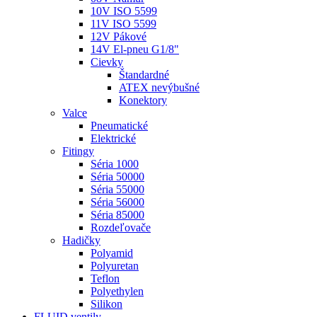
10V ISO 5599
11V ISO 5599
12V Pákové
14V El-pneu G1/8"
Cievky
Štandardné
ATEX nevýbušné
Konektory
Valce
Pneumatické
Elektrické
Fitingy
Séria 1000
Séria 50000
Séria 55000
Séria 56000
Séria 85000
Rozdeľovače
Hadičky
Polyamid
Polyuretan
Teflon
Polyethylen
Silikon
FLUID ventily