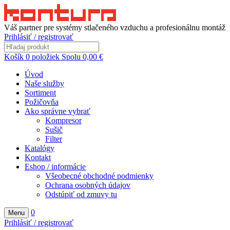
Váš partner pre systémy stlačeného vzduchu a profesionálnu montáž
Prihlásiť / registrovať
Košík
0
položiek
Spolu
0,00
€
Úvod
Naše služby
Sortiment
Požičovňa
Ako správne vybrať
Kompresor
Sušič
Filter
Katalógy
Kontakt
Eshop / informácie
Všeobecné obchodné podmienky
Ochrana osobných údajov
Odstúpiť od zmuvy tu
0
Menu
Prihlásiť / registrovať