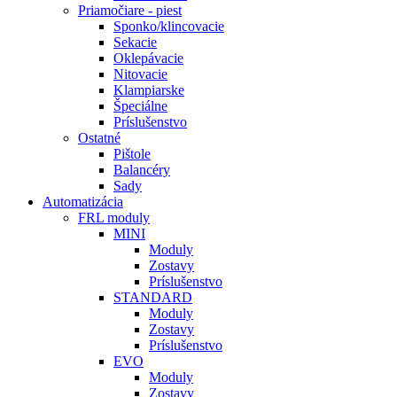
Priamočiare - piest
Sponko/klincovacie
Sekacie
Oklepávacie
Nitovacie
Klampiarske
Špeciálne
Príslušenstvo
Ostatné
Pištole
Balancéry
Sady
Automatizácia
FRL moduly
MINI
Moduly
Zostavy
Príslušenstvo
STANDARD
Moduly
Zostavy
Príslušenstvo
EVO
Moduly
Zostavy