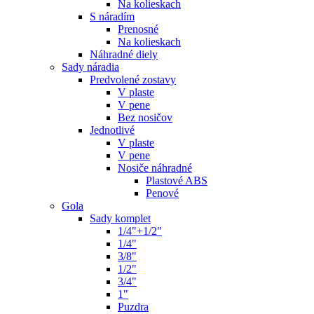
Na kolieskach
S náradím
Prenosné
Na kolieskach
Náhradné diely
Sady náradia
Predvolené zostavy
V plaste
V pene
Bez nosičov
Jednotlivé
V plaste
V pene
Nosiče náhradné
Plastové ABS
Penové
Gola
Sady komplet
1/4"+1/2"
1/4"
3/8"
1/2"
3/4"
1"
Puzdra