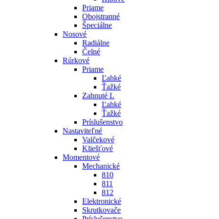
Priame
Obojstranné
Špeciálne
Nosové
Radiálne
Čelné
Rúrkové
Priame
Ľahké
Ťažké
Zahnuté L
Ľahké
Ťažké
Príslušenstvo
Nastaviteľné
Valčekové
Kliešťové
Momentové
Mechanické
810
811
812
Elektronické
Skrutkovače
Príslušenstvo