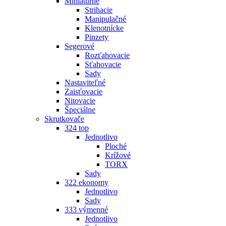
Miniatúrne
Strihacie
Manipulačné
Klenotnícke
Pinzety
Segerové
Rozťahovacie
Sťahovacie
Sady
Nastaviteľné
Zaisťovacie
Nitovacie
Špeciálne
Skrutkovače
324 top
Jednotlivo
Ploché
Krížové
TORX
Sady
322 ekonomy
Jednotlivo
Sady
333 výmenné
Jednotlivo