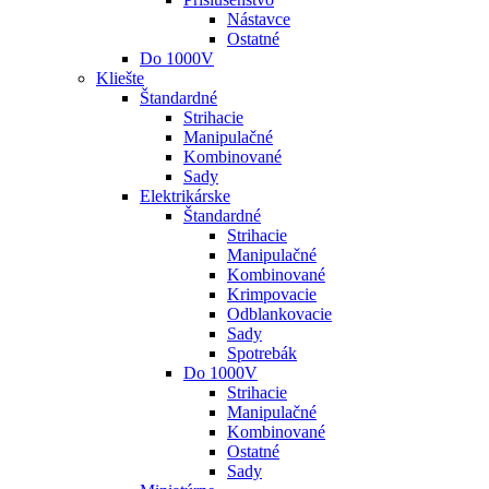
Nástavce
Ostatné
Do 1000V
Kliešte
Štandardné
Strihacie
Manipulačné
Kombinované
Sady
Elektrikárske
Štandardné
Strihacie
Manipulačné
Kombinované
Krimpovacie
Odblankovacie
Sady
Spotrebák
Do 1000V
Strihacie
Manipulačné
Kombinované
Ostatné
Sady