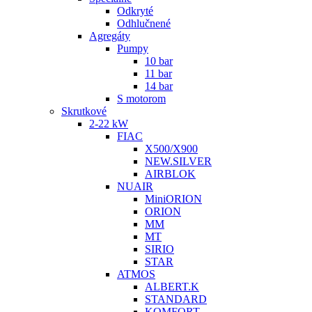
Odkryté
Odhlučnené
Agregáty
Pumpy
10 bar
11 bar
14 bar
S motorom
Skrutkové
2-22 kW
FIAC
X500/X900
NEW.SILVER
AIRBLOK
NUAIR
MiniORION
ORION
MM
MT
SIRIO
STAR
ATMOS
ALBERT.K
STANDARD
KOMFORT