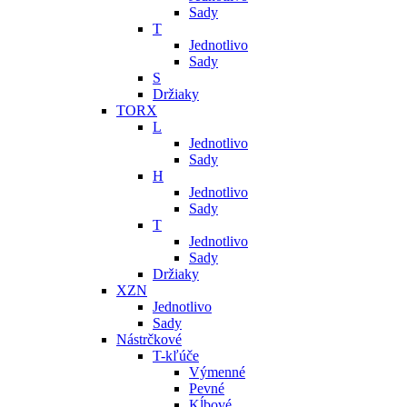
Sady
T
Jednotlivo
Sady
S
Držiaky
TORX
L
Jednotlivo
Sady
H
Jednotlivo
Sady
T
Jednotlivo
Sady
Držiaky
XZN
Jednotlivo
Sady
Nástrčkové
T-kľúče
Výmenné
Pevné
Kĺbové