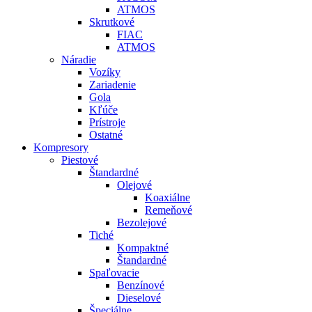
ATMOS
Skrutkové
FIAC
ATMOS
Náradie
Vozíky
Zariadenie
Gola
Kľúče
Prístroje
Ostatné
Kompresory
Piestové
Štandardné
Olejové
Koaxiálne
Remeňové
Bezolejové
Tiché
Kompaktné
Štandardné
Spaľovacie
Benzínové
Dieselové
Špeciálne