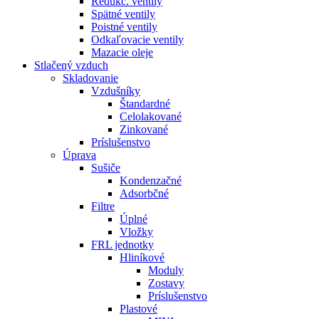
Redukč. ventily
Spätné ventily
Poistné ventily
Odkaľovacie ventily
Mazacie oleje
Stlačený vzduch
Skladovanie
Vzdušníky
Štandardné
Celolakované
Zinkované
Príslušenstvo
Úprava
Sušiče
Kondenzačné
Adsorbčné
Filtre
Úplné
Vložky
FRL jednotky
Hliníkové
Moduly
Zostavy
Príslušenstvo
Plastové