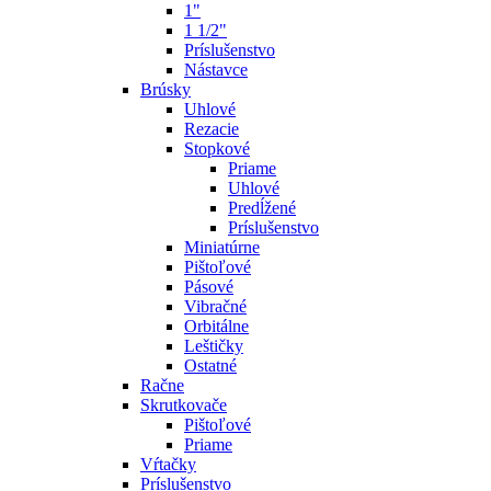
1"
1 1/2"
Príslušenstvo
Nástavce
Brúsky
Uhlové
Rezacie
Stopkové
Priame
Uhlové
Predĺžené
Príslušenstvo
Miniatúrne
Pištoľové
Pásové
Vibračné
Orbitálne
Leštičky
Ostatné
Račne
Skrutkovače
Pištoľové
Priame
Vŕtačky
Príslušenstvo