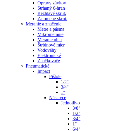
Opravy závitov
Strhaný 6-hran
Bezhlavé skrut.
Zalomené skrut.
Meranie a značenie
Metre a pásma
Mikromeranie
Meranie uhla
Štrbinové mier.
Vodováhy
Elektronické
Značkovače
Pneumatické
Impact
Pištole
1/2"
3/4"
1"
Nástavce
Jednotlivo
3/8"
1/2"
3/4"
1"
6/4"