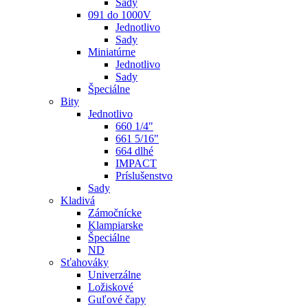
Sady
091 do 1000V
Jednotlivo
Sady
Miniatúrne
Jednotlivo
Sady
Špeciálne
Bity
Jednotlivo
660 1/4"
661 5/16"
664 dlhé
IMPACT
Príslušenstvo
Sady
Kladivá
Zámočnícke
Klampiarske
Špeciálne
ND
Sťahováky
Univerzálne
Ložiskové
Guľové čapy