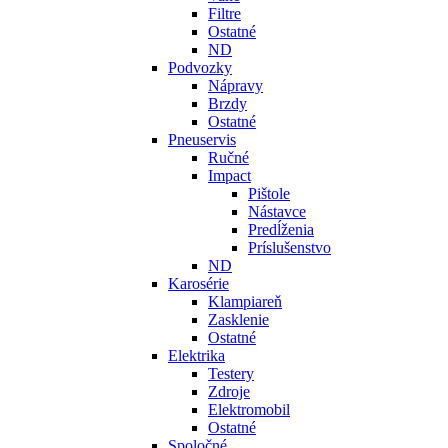
Filtre
Ostatné
ND
Podvozky
Nápravy
Brzdy
Ostatné
Pneuservis
Ručné
Impact
Pištole
Nástavce
Predĺženia
Príslušenstvo
ND
Karosérie
Klampiareň
Zasklenie
Ostatné
Elektrika
Testery
Zdroje
Elektromobil
Ostatné
Spoločné