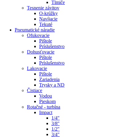
Tlmiče
Tesnenie závitov
O-krúžky
Navíjacie
Tekuté
Pneumatické náradie
Ofukovacie
Pištole
Príslušenstvo
Dohusťovacie
Pištole
Príslušenstvo
Lakovacie
Pištole
Zariadenia
Trysky a ND
Čistiace
Vodou
Pieskom
Rotačné - turbína
Impact
1/4"
3/8"
1/2"
3/4"