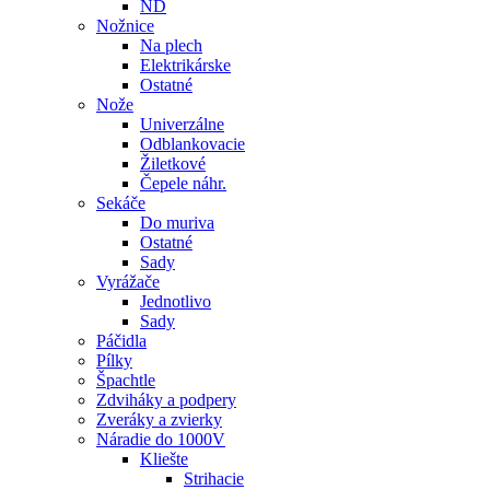
ND
Nožnice
Na plech
Elektrikárske
Ostatné
Nože
Univerzálne
Odblankovacie
Žiletkové
Čepele náhr.
Sekáče
Do muriva
Ostatné
Sady
Vyrážače
Jednotlivo
Sady
Páčidla
Pílky
Špachtle
Zdviháky a podpery
Zveráky a zvierky
Náradie do 1000V
Kliešte
Strihacie