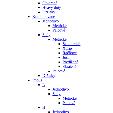
Otvorené
Heavy duty
Držiaky
Kombinované
Jednotlivo
Metrické
Palcové
Sady
Metrické
Štandardné
Xgrip
Račňové
Just
Predĺžené
Skrátené
Palcové
Držiaky
Imbus
L
Jednotlivo
Sady
Metrické
Palcové
H
Jednotlivo