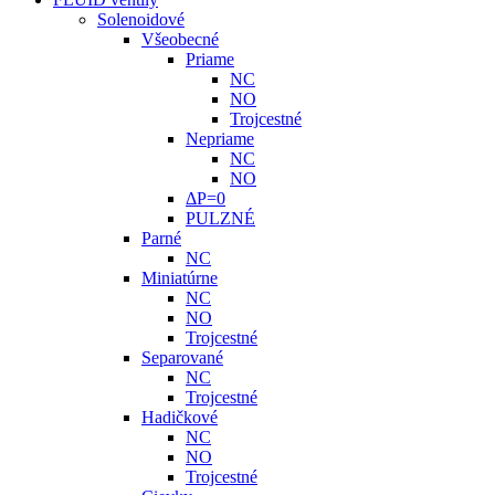
Solenoidové
Všeobecné
Priame
NC
NO
Trojcestné
Nepriame
NC
NO
ΔP=0
PULZNÉ
Parné
NC
Miniatúrne
NC
NO
Trojcestné
Separované
NC
Trojcestné
Hadičkové
NC
NO
Trojcestné