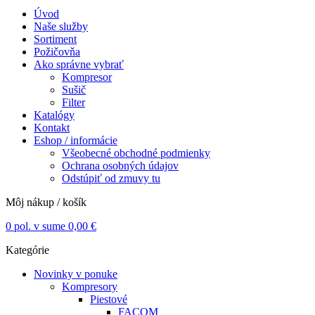
Úvod
Naše služby
Sortiment
Požičovňa
Ako správne vybrať
Kompresor
Sušič
Filter
Katalógy
Kontakt
Eshop / informácie
Všeobecné obchodné podmienky
Ochrana osobných údajov
Odstúpiť od zmuvy tu
Môj nákup / košík
0
pol. v sume
0,00
€
Kategórie
Novinky v ponuke
Kompresory
Piestové
FACOM