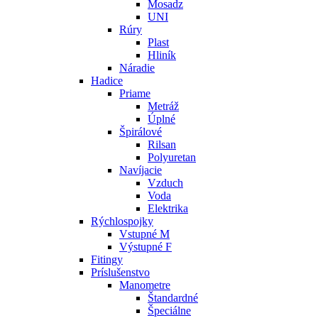
Mosadz
UNI
Rúry
Plast
Hliník
Náradie
Hadice
Priame
Metráž
Úplné
Špirálové
Rilsan
Polyuretan
Navíjacie
Vzduch
Voda
Elektrika
Rýchlospojky
Vstupné M
Výstupné F
Fitingy
Príslušenstvo
Manometre
Štandardné
Špeciálne