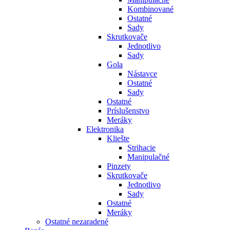
Kombinované
Ostatné
Sady
Skrutkovače
Jednotlivo
Sady
Gola
Nástavce
Ostatné
Sady
Ostatné
Príslušenstvo
Meráky
Elektronika
Kliešte
Strihacie
Manipulačné
Pinzety
Skrutkovače
Jednotlivo
Sady
Ostatné
Meráky
Ostatné nezaradené