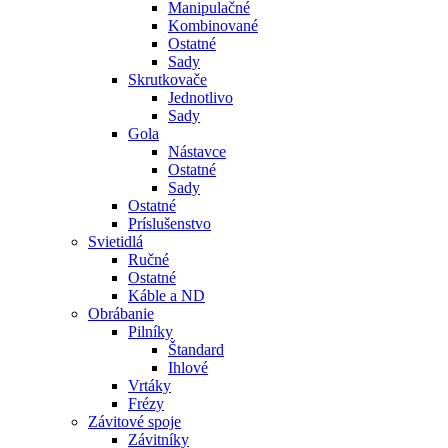
Manipulačné
Kombinované
Ostatné
Sady
Skrutkovače
Jednotlivo
Sady
Gola
Nástavce
Ostatné
Sady
Ostatné
Príslušenstvo
Svietidlá
Ručné
Ostatné
Káble a ND
Obrábanie
Pilníky
Štandard
Ihlové
Vrtáky
Frézy
Závitové spoje
Závitníky