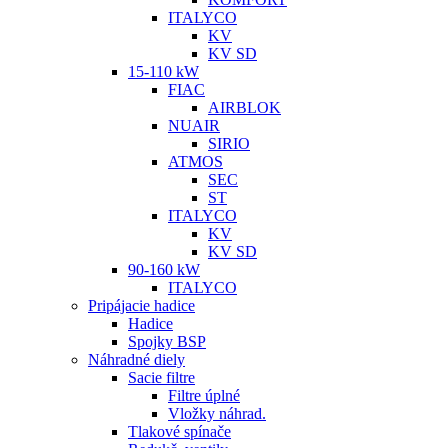
ITALYCO
KV
KV SD
15-110 kW
FIAC
AIRBLOK
NUAIR
SIRIO
ATMOS
SEC
ST
ITALYCO
KV
KV SD
90-160 kW
ITALYCO
Pripájacie hadice
Hadice
Spojky BSP
Náhradné diely
Sacie filtre
Filtre úplné
Vložky náhrad.
Tlakové spínače