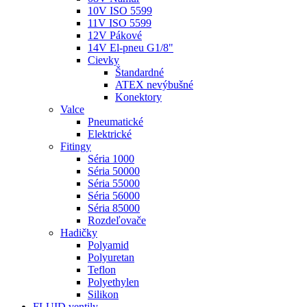
10V ISO 5599
11V ISO 5599
12V Pákové
14V El-pneu G1/8"
Cievky
Štandardné
ATEX nevýbušné
Konektory
Valce
Pneumatické
Elektrické
Fitingy
Séria 1000
Séria 50000
Séria 55000
Séria 56000
Séria 85000
Rozdeľovače
Hadičky
Polyamid
Polyuretan
Teflon
Polyethylen
Silikon
FLUID ventily