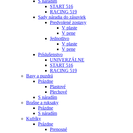
S náradím
START 516
RACING 519
Sady náradia do zásuviek
Predvolené zostavy
V plaste
V pene
Jednotlivo
V plaste
V pene
Príslušenstvo
UNIVERZÁLNE
START 516
RACING 519
Basy a puzdrá
Prázdne
Plastové
Plechové
S náradím
Brašne a ruksaky
Prázdne
S náradím
Kufríky
Prázdne
Prenosné