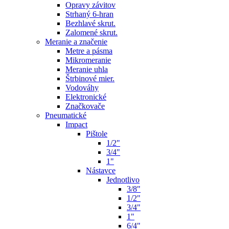
Opravy závitov
Strhaný 6-hran
Bezhlavé skrut.
Zalomené skrut.
Meranie a značenie
Metre a pásma
Mikromeranie
Meranie uhla
Štrbinové mier.
Vodováhy
Elektronické
Značkovače
Pneumatické
Impact
Pištole
1/2"
3/4"
1"
Nástavce
Jednotlivo
3/8"
1/2"
3/4"
1"
6/4"