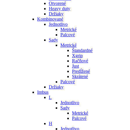
Otvorené
Heavy duty
Držiaky
Kombinované
Jednotlivo
Metrické
Palcové
Sady
Metrické
Štandardné
Xgrip
Račňové
Just
Predĺžené
Skrátené
Palcové
Držiaky
Imbus
L
Jednotlivo
Sady
Metrické
Palcové
H
Jednotlivo