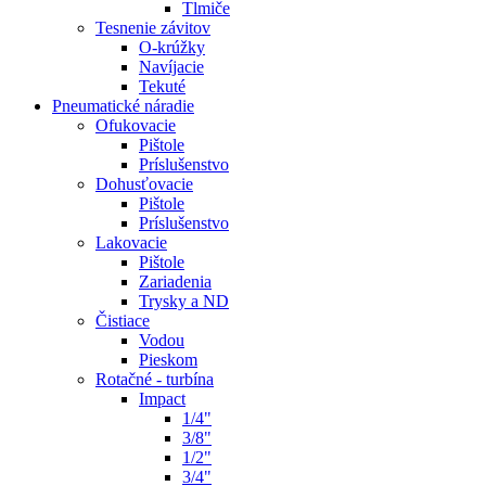
Tlmiče
Tesnenie závitov
O-krúžky
Navíjacie
Tekuté
Pneumatické náradie
Ofukovacie
Pištole
Príslušenstvo
Dohusťovacie
Pištole
Príslušenstvo
Lakovacie
Pištole
Zariadenia
Trysky a ND
Čistiace
Vodou
Pieskom
Rotačné - turbína
Impact
1/4"
3/8"
1/2"
3/4"