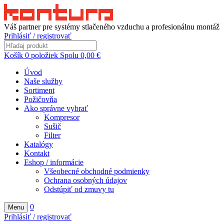
Váš partner pre systémy stlačeného vzduchu a profesionálnu montáž
Prihlásiť / registrovať
Košík
0
položiek
Spolu
0,00
€
Úvod
Naše služby
Sortiment
Požičovňa
Ako správne vybrať
Kompresor
Sušič
Filter
Katalógy
Kontakt
Eshop / informácie
Všeobecné obchodné podmienky
Ochrana osobných údajov
Odstúpiť od zmuvy tu
0
Menu
Prihlásiť / registrovať