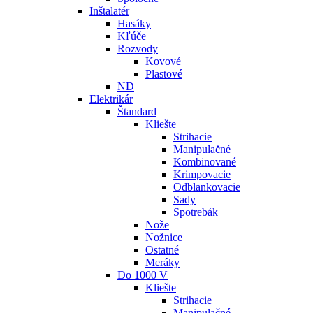
Inštalatér
Hasáky
Kľúče
Rozvody
Kovové
Plastové
ND
Elektrikár
Štandard
Kliešte
Strihacie
Manipulačné
Kombinované
Krimpovacie
Odblankovacie
Sady
Spotrebák
Nože
Nožnice
Ostatné
Meráky
Do 1000 V
Kliešte
Strihacie
Manipulačné