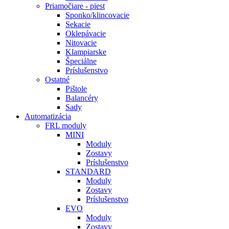
Priamočiare - piest
Sponko/klincovacie
Sekacie
Oklepávacie
Nitovacie
Klampiarske
Špeciálne
Príslušenstvo
Ostatné
Pištole
Balancéry
Sady
Automatizácia
FRL moduly
MINI
Moduly
Zostavy
Príslušenstvo
STANDARD
Moduly
Zostavy
Príslušenstvo
EVO
Moduly
Zostavy