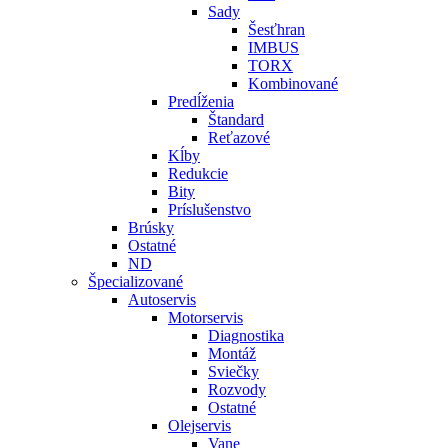
Sady
Šesťhran
IMBUS
TORX
Kombinované
Predĺženia
Štandard
Reťazové
Kĺby
Redukcie
Bity
Príslušenstvo
Brúsky
Ostatné
ND
Špecializované
Autoservis
Motorservis
Diagnostika
Montáž
Sviečky
Rozvody
Ostatné
Olejservis
Vane