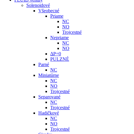
Solenoidové
Všeobecné
Priame
NC
NO
Trojcestné
Nepriame
NC
NO
ΔP=0
PULZNÉ
Parné
NC
Miniatúrne
NC
NO
Trojcestné
Separované
NC
Trojcestné
Hadičkové
NC
NO
Trojcestné