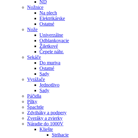
ND
Nožnice
Na plech
Elektrikárske
Ostatné
Nože
Univerzálne
Odblankovacie
Žiletkové
Čepele náhr.
Sekáče
Do muriva
Ostatné
Sady
Vyrážače
Jednotlivo
Sady
Páčidla
Pílky
Špachtle
Zdviháky a podpery
Zveráky a zvierky
Náradie do 1000V
Kliešte
Strihacie