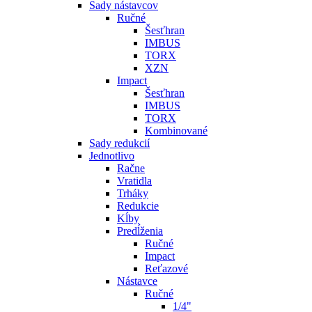
Sady nástavcov
Ručné
Šesťhran
IMBUS
TORX
XZN
Impact
Šesťhran
IMBUS
TORX
Kombinované
Sady redukcií
Jednotlivo
Račne
Vratidla
Trháky
Redukcie
Kĺby
Predĺženia
Ručné
Impact
Reťazové
Nástavce
Ručné
1/4"