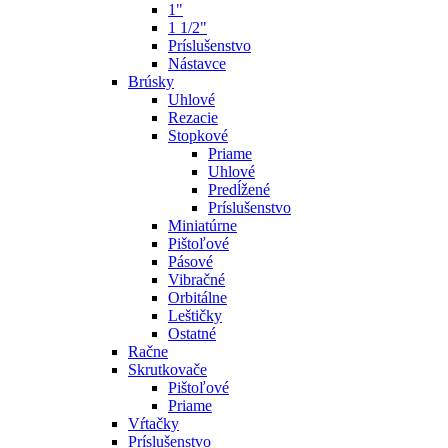
1"
1 1/2"
Príslušenstvo
Nástavce
Brúsky
Uhlové
Rezacie
Stopkové
Priame
Uhlové
Predĺžené
Príslušenstvo
Miniatúrne
Pištoľové
Pásové
Vibračné
Orbitálne
Leštičky
Ostatné
Račne
Skrutkovače
Pištoľové
Priame
Vŕtačky
Príslušenstvo