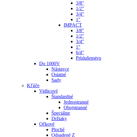
3/8"
1/2"
3/4"
1"
IMPACT
3/8"
1/2"
3/4"
1"
6/4"
Príslušenstvo
Do 1000V
Nástavce
Ostatné
Sady
Kľúče
Vidlicové
Štandardné
Jednostranné
Obojstranné
Špeciálne
Držiaky
Očkové
Ploché
Odsadené Z