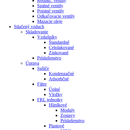
Redukč. ventily
Spätné ventily
Poistné ventily
Odkaľovacie ventily
Mazacie oleje
Stlačený vzduch
Skladovanie
Vzdušníky
Štandardné
Celolakované
Zinkované
Príslušenstvo
Úprava
Sušiče
Kondenzačné
Adsorbčné
Filtre
Úplné
Vložky
FRL jednotky
Hliníkové
Moduly
Zostavy
Príslušenstvo
Plastové