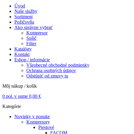
Úvod
Naše služby
Sortiment
Požičovňa
Ako správne vybrať
Kompresor
Sušič
Filter
Katalógy
Kontakt
Eshop / informácie
Všeobecné obchodné podmienky
Ochrana osobných údajov
Odstúpiť od zmuvy tu
Môj nákup / košík
0
pol. v sume
0,00
€
Kategórie
Novinky v ponuke
Kompresory
Piestové
FACOM