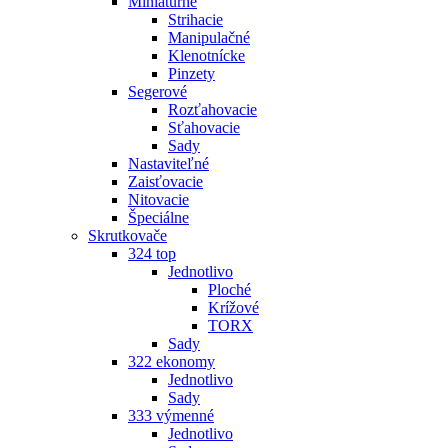
Miniatúrne
Strihacie
Manipulačné
Klenotnícke
Pinzety
Segerové
Rozťahovacie
Sťahovacie
Sady
Nastaviteľné
Zaisťovacie
Nitovacie
Špeciálne
Skrutkovače
324 top
Jednotlivo
Ploché
Krížové
TORX
Sady
322 ekonomy
Jednotlivo
Sady
333 výmenné
Jednotlivo