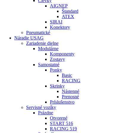
Cievky
AIGNEP
Štandard
ATEX
SIRAI
Konektory
Pneumatické
Náradie USAG
Zariadenie dielne
Modulárne
Komponenty
Zostavy
Samostatné
Ponky
Basic
RACING
Skrinky
Nástenné
Prenosné
Príslušenstvo
Servisné vozíky
Prázdne
Otvorené
START 516
RACING 519