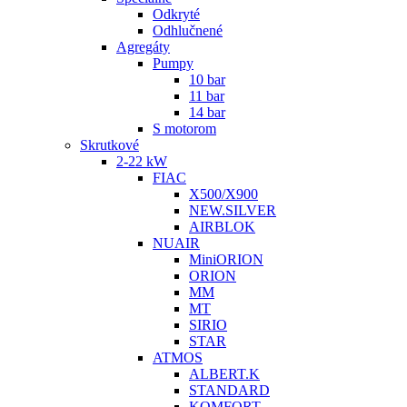
Odkryté
Odhlučnené
Agregáty
Pumpy
10 bar
11 bar
14 bar
S motorom
Skrutkové
2-22 kW
FIAC
X500/X900
NEW.SILVER
AIRBLOK
NUAIR
MiniORION
ORION
MM
MT
SIRIO
STAR
ATMOS
ALBERT.K
STANDARD
KOMFORT