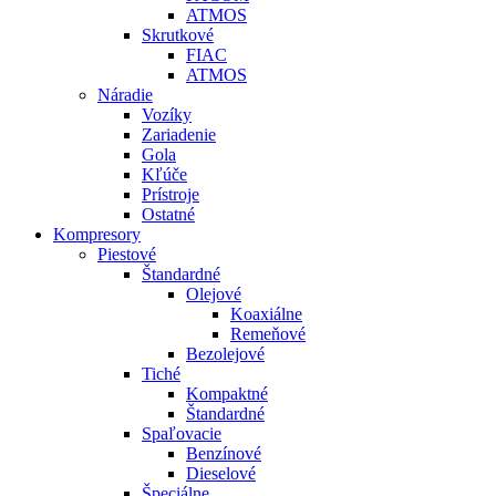
ATMOS
Skrutkové
FIAC
ATMOS
Náradie
Vozíky
Zariadenie
Gola
Kľúče
Prístroje
Ostatné
Kompresory
Piestové
Štandardné
Olejové
Koaxiálne
Remeňové
Bezolejové
Tiché
Kompaktné
Štandardné
Spaľovacie
Benzínové
Dieselové
Špeciálne