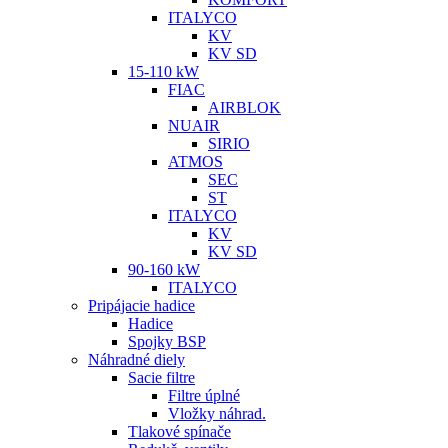
ITALYCO
KV
KV SD
15-110 kW
FIAC
AIRBLOK
NUAIR
SIRIO
ATMOS
SEC
ST
ITALYCO
KV
KV SD
90-160 kW
ITALYCO
Pripájacie hadice
Hadice
Spojky BSP
Náhradné diely
Sacie filtre
Filtre úplné
Vložky náhrad.
Tlakové spínače