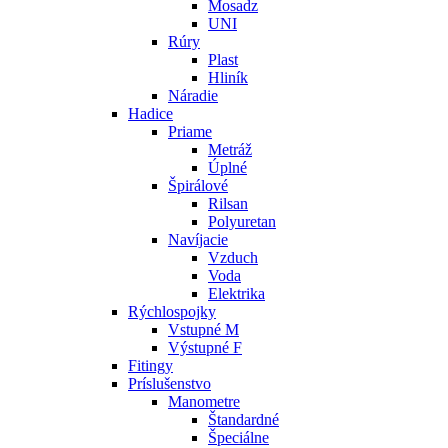
Mosadz
UNI
Rúry
Plast
Hliník
Náradie
Hadice
Priame
Metráž
Úplné
Špirálové
Rilsan
Polyuretan
Navíjacie
Vzduch
Voda
Elektrika
Rýchlospojky
Vstupné M
Výstupné F
Fitingy
Príslušenstvo
Manometre
Štandardné
Špeciálne