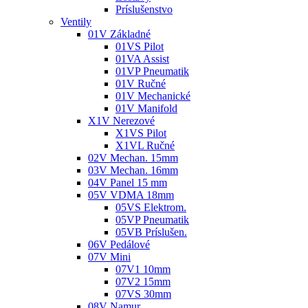
Príslušenstvo
Ventily
01V Základné
01VS Pilot
01VA Assist
01VP Pneumatik
01V Ručné
01V Mechanické
01V Manifold
X1V Nerezové
X1VS Pilot
X1VL Ručné
02V Mechan. 15mm
03V Mechan. 16mm
04V Panel 15 mm
05V VDMA 18mm
05VS Elektrom.
05VP Pneumatik
05VB Príslušen.
06V Pedálové
07V Mini
07V1 10mm
07V2 15mm
07VS 30mm
08V Namur