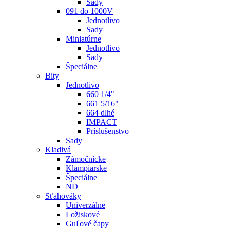
Sady
091 do 1000V
Jednotlivo
Sady
Miniatúrne
Jednotlivo
Sady
Špeciálne
Bity
Jednotlivo
660 1/4"
661 5/16"
664 dlhé
IMPACT
Príslušenstvo
Sady
Kladivá
Zámočnícke
Klampiarske
Špeciálne
ND
Sťahováky
Univerzálne
Ložiskové
Guľové čapy