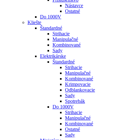
Nástavce
Ostatné
Do 1000V
Kliešte
Štandardné
Strihacie
Manipulačné
Kombinované
Sady
Elektrikárske
Štandardné
Strihacie
Manipulačné
Kombinované
Krimpovacie
Odblankovacie
Sady
Spotrebák
Do 1000V
Strihacie
Manipulačné
Kombinované
Ostatné
Sady