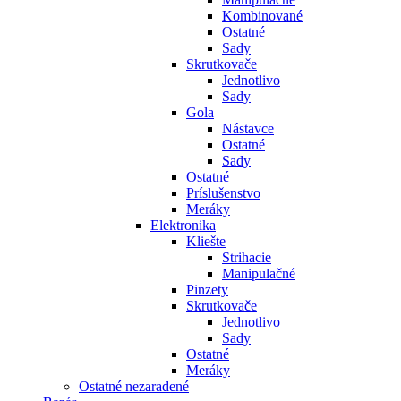
Kombinované
Ostatné
Sady
Skrutkovače
Jednotlivo
Sady
Gola
Nástavce
Ostatné
Sady
Ostatné
Príslušenstvo
Meráky
Elektronika
Kliešte
Strihacie
Manipulačné
Pinzety
Skrutkovače
Jednotlivo
Sady
Ostatné
Meráky
Ostatné nezaradené