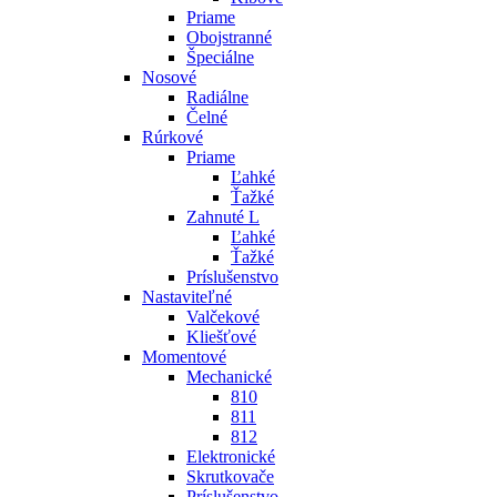
Priame
Obojstranné
Špeciálne
Nosové
Radiálne
Čelné
Rúrkové
Priame
Ľahké
Ťažké
Zahnuté L
Ľahké
Ťažké
Príslušenstvo
Nastaviteľné
Valčekové
Kliešťové
Momentové
Mechanické
810
811
812
Elektronické
Skrutkovače
Príslušenstvo