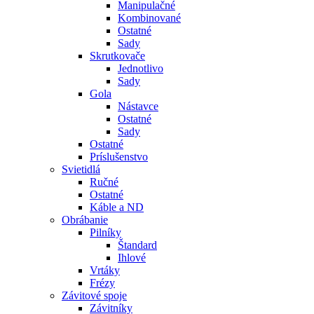
Manipulačné
Kombinované
Ostatné
Sady
Skrutkovače
Jednotlivo
Sady
Gola
Nástavce
Ostatné
Sady
Ostatné
Príslušenstvo
Svietidlá
Ručné
Ostatné
Káble a ND
Obrábanie
Pilníky
Štandard
Ihlové
Vrtáky
Frézy
Závitové spoje
Závitníky