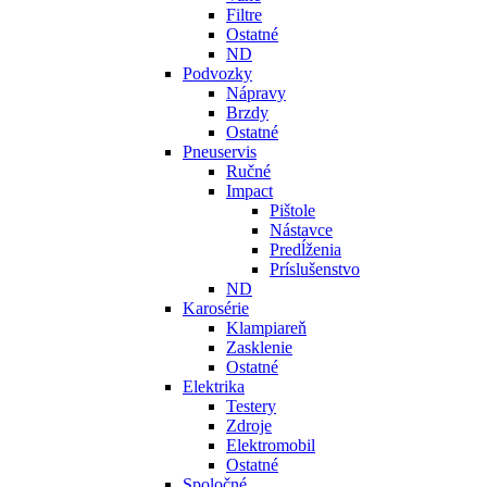
Filtre
Ostatné
ND
Podvozky
Nápravy
Brzdy
Ostatné
Pneuservis
Ručné
Impact
Pištole
Nástavce
Predĺženia
Príslušenstvo
ND
Karosérie
Klampiareň
Zasklenie
Ostatné
Elektrika
Testery
Zdroje
Elektromobil
Ostatné
Spoločné