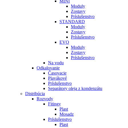
MINI
Moduly
Zostavy
Príslušenstvo
STANDARD
Moduly
Zostavy
Príslušenstvo
EVO
Moduly
Zostavy
Príslušenstvo
Na vodu
Odkalovanie
Časovacie
Plavákové
Príslušenstvo
Separátory oleja z kondenzátu
Distribúcia
Rozvody
Fitingy
Plast
Mosadz
Príslušenstvo
Plast