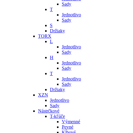
Sady
T
Jednotlivo
Sady
S
Držiaky
TORX
L
Jednotlivo
Sady
H
Jednotlivo
Sady
T
Jednotlivo
Sady
Držiaky
XZN
Jednotlivo
Sady
Nástrčkové
T-kľúče
Výmenné
Pevné
Kĺbové