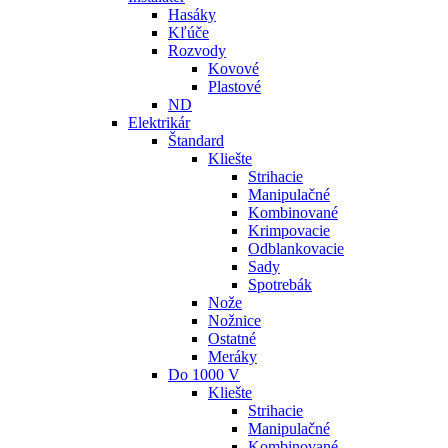
Hasáky
Kľúče
Rozvody
Kovové
Plastové
ND
Elektrikár
Štandard
Kliešte
Strihacie
Manipulačné
Kombinované
Krimpovacie
Odblankovacie
Sady
Spotrebák
Nože
Nožnice
Ostatné
Meráky
Do 1000 V
Kliešte
Strihacie
Manipulačné
Kombinované