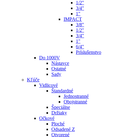
1/2"
3/4"
1"
IMPACT
3/8"
1/2"
3/4"
1"
6/4"
Príslušenstvo
Do 1000V
Nástavce
Ostatné
Sady
Kľúče
Vidlicové
Štandardné
Jednostranné
Obojstranné
Špeciálne
Držiaky
Očkové
Ploché
Odsadené Z
Otvorené