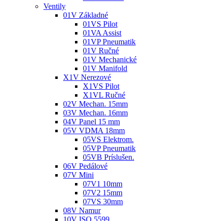
Ventily
01V Základné
01VS Pilot
01VA Assist
01VP Pneumatik
01V Ručné
01V Mechanické
01V Manifold
X1V Nerezové
X1VS Pilot
X1VL Ručné
02V Mechan. 15mm
03V Mechan. 16mm
04V Panel 15 mm
05V VDMA 18mm
05VS Elektrom.
05VP Pneumatik
05VB Príslušen.
06V Pedálové
07V Mini
07V1 10mm
07V2 15mm
07VS 30mm
08V Namur
10V ISO 5599