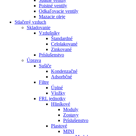
Spätné ventily
Poistné ventily
Odkaľovacie ventily
Mazacie oleje
Stlačený vzduch
Skladovanie
Vzdušníky
Štandardné
Celolakované
Zinkované
Príslušenstvo
Úprava
Sušiče
Kondenzačné
Adsorbčné
Filtre
Úplné
Vložky
FRL jednotky
Hliníkové
Moduly
Zostavy
Príslušenstvo
Plastové
MINI