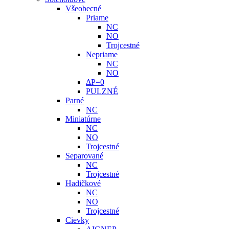
Všeobecné
Priame
NC
NO
Trojcestné
Nepriame
NC
NO
ΔP=0
PULZNÉ
Parné
NC
Miniatúrne
NC
NO
Trojcestné
Separované
NC
Trojcestné
Hadičkové
NC
NO
Trojcestné
Cievky