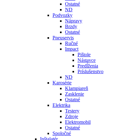
Ostatné
ND
Podvozky
Nápravy
Brzdy
Ostatné
Pneuservis
Ručné
Impact
Pištole
Nástavce
Predĺženia
Príslušenstvo
ND
Karosérie
Klampiareň
Zasklenie
Ostatné
Elektrika
Testery
Zdroje
Elektromobil
Ostatné
Spoločné
Inštalatér