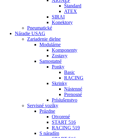
AIGNEP
Štandard
ATEX
SIRAI
Konektory
Pneumatické
Náradie USAG
Zariadenie dielne
Modulárne
Komponenty
Zostavy
Samostatné
Ponky
Basic
RACING
Skrinky
Nástenné
Prenosné
Príslušenstvo
Servisné vozíky
Prázdne
Otvorené
START 516
RACING 519
S náradím