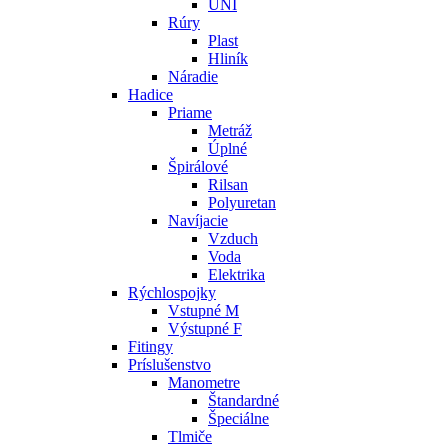
UNI
Rúry
Plast
Hliník
Náradie
Hadice
Priame
Metráž
Úplné
Špirálové
Rilsan
Polyuretan
Navíjacie
Vzduch
Voda
Elektrika
Rýchlospojky
Vstupné M
Výstupné F
Fitingy
Príslušenstvo
Manometre
Štandardné
Špeciálne
Tlmiče