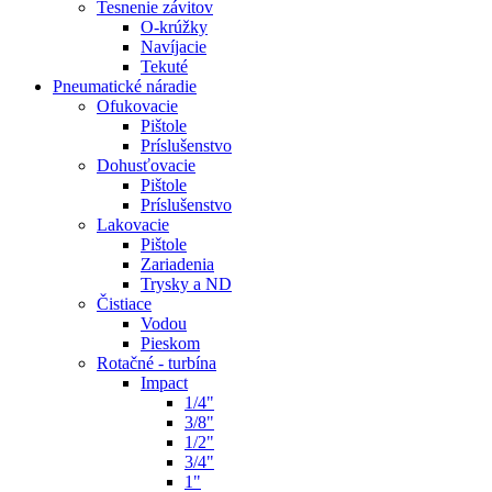
Tesnenie závitov
O-krúžky
Navíjacie
Tekuté
Pneumatické náradie
Ofukovacie
Pištole
Príslušenstvo
Dohusťovacie
Pištole
Príslušenstvo
Lakovacie
Pištole
Zariadenia
Trysky a ND
Čistiace
Vodou
Pieskom
Rotačné - turbína
Impact
1/4"
3/8"
1/2"
3/4"
1"