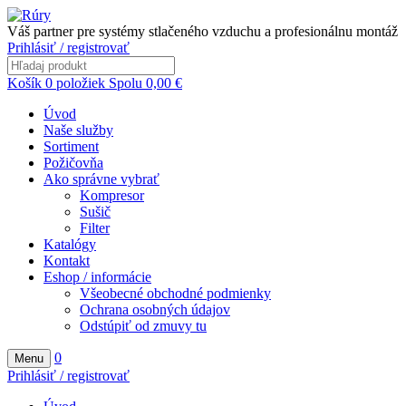
Váš partner pre systémy stlačeného vzduchu a profesionálnu montáž
Prihlásiť / registrovať
Košík
0
položiek
Spolu
0,00
€
Úvod
Naše služby
Sortiment
Požičovňa
Ako správne vybrať
Kompresor
Sušič
Filter
Katalógy
Kontakt
Eshop / informácie
Všeobecné obchodné podmienky
Ochrana osobných údajov
Odstúpiť od zmuvy tu
0
Menu
Prihlásiť / registrovať