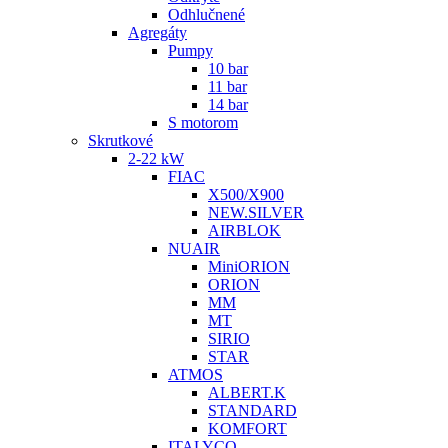
Odhlučnené
Agregáty
Pumpy
10 bar
11 bar
14 bar
S motorom
Skrutkové
2-22 kW
FIAC
X500/X900
NEW.SILVER
AIRBLOK
NUAIR
MiniORION
ORION
MM
MT
SIRIO
STAR
ATMOS
ALBERT.K
STANDARD
KOMFORT
ITALYCO