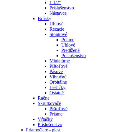
1 1/2"
Príslušenstvo
Nástavce
Brúsky
Uhlové
Rezacie
Stopkové
Priame
Uhlové
Predĺžené
Príslušenstvo
Miniatúrne
Pištoľové
Pásové
Vibračné
Orbitálne
Leštičky
Ostatné
Račne
Skrutkovače
Pištoľové
Priame
Vŕtačky
Príslušenstvo
Priamočiare - piest