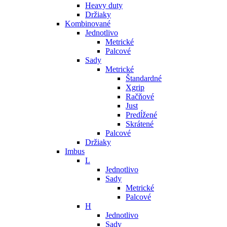
Heavy duty
Držiaky
Kombinované
Jednotlivo
Metrické
Palcové
Sady
Metrické
Štandardné
Xgrip
Račňové
Just
Predĺžené
Skrátené
Palcové
Držiaky
Imbus
L
Jednotlivo
Sady
Metrické
Palcové
H
Jednotlivo
Sady