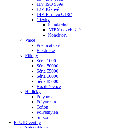
11V ISO 5599
12V Pákové
14V El-pneu G1/8"
Cievky
Štandardné
ATEX nevýbušné
Konektory
Valce
Pneumatické
Elektrické
Fitingy
Séria 1000
Séria 50000
Séria 55000
Séria 56000
Séria 85000
Rozdeľovače
Hadičky
Polyamid
Polyuretan
Teflon
Polyethylen
Silikon
FLUID ventily
Solenoidové