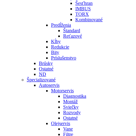
Šesťhran
IMBUS
TORX
Kombinované
Predĺženia
Štandard
Reťazové
Kĺby
Redukcie
Bity
Príslušenstvo
Brúsky
Ostatné
ND
Špecializované
Autoservis
Motorservis
Diagnostika
Montáž
Sviečky
Rozvody
Ostatné
Olejservis
Vane
Filtre