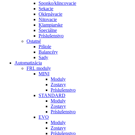
Sponko/klincovacie
Sekacie
Oklepávacie
Nitovacie
Klampiarske
Špeciálne
Príslušenstvo
Ostatné
Pištole
Balancéry
Sady
Automatizácia
FRL moduly
MINI
Moduly
Zostavy
Príslušenstvo
STANDARD
Moduly
Zostavy
Príslušenstvo
EVO
Moduly
Zostavy
Príslušenstvo