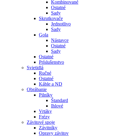
Kombinované
Ostatné
Sady
Skrutkovače
Jednotlivo
Sady
Gola
Nástavce
Ostatné
Sady
Ostatné
Príslušenstvo
Svietidlá
Ručné
Ostatné
Káble a ND
Obrábanie
Pilníky
Štandard
Ihlové
Vrtáky
Frézy
Závitové spoje
Závitníky
Opravy závitov