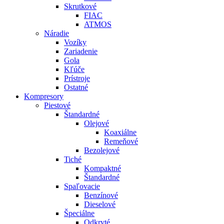
Skrutkové
FIAC
ATMOS
Náradie
Vozíky
Zariadenie
Gola
Kľúče
Prístroje
Ostatné
Kompresory
Piestové
Štandardné
Olejové
Koaxiálne
Remeňové
Bezolejové
Tiché
Kompaktné
Štandardné
Spaľovacie
Benzínové
Dieselové
Špeciálne
Odkryté