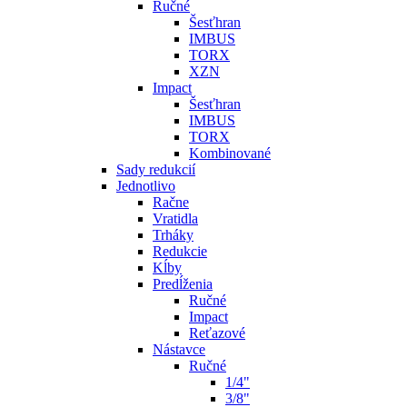
Ručné
Šesťhran
IMBUS
TORX
XZN
Impact
Šesťhran
IMBUS
TORX
Kombinované
Sady redukcií
Jednotlivo
Račne
Vratidla
Trháky
Redukcie
Kĺby
Predĺženia
Ručné
Impact
Reťazové
Nástavce
Ručné
1/4"
3/8"