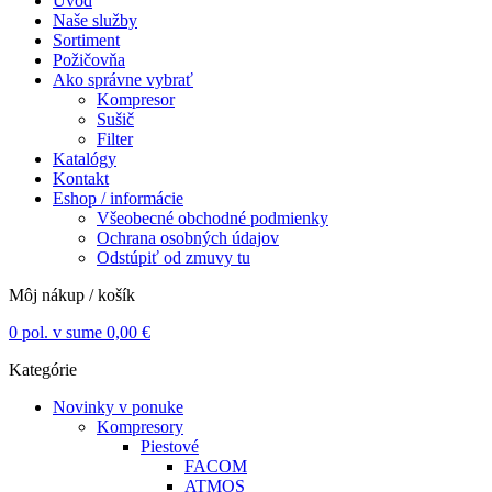
Úvod
Naše služby
Sortiment
Požičovňa
Ako správne vybrať
Kompresor
Sušič
Filter
Katalógy
Kontakt
Eshop / informácie
Všeobecné obchodné podmienky
Ochrana osobných údajov
Odstúpiť od zmuvy tu
Môj nákup / košík
0
pol. v sume
0,00
€
Kategórie
Novinky v ponuke
Kompresory
Piestové
FACOM
ATMOS