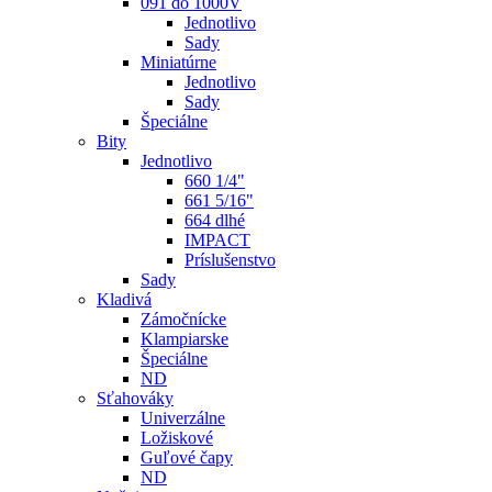
091 do 1000V
Jednotlivo
Sady
Miniatúrne
Jednotlivo
Sady
Špeciálne
Bity
Jednotlivo
660 1/4"
661 5/16"
664 dlhé
IMPACT
Príslušenstvo
Sady
Kladivá
Zámočnícke
Klampiarske
Špeciálne
ND
Sťahováky
Univerzálne
Ložiskové
Guľové čapy
ND