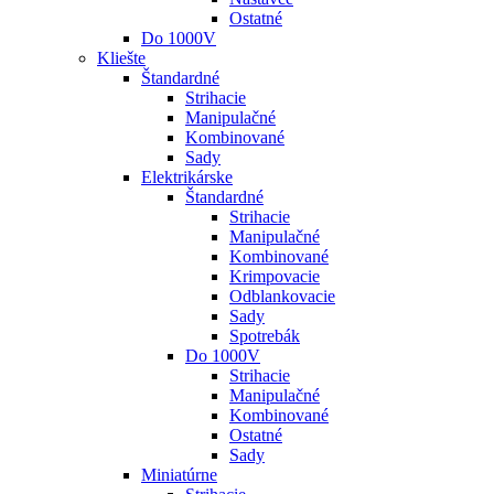
Ostatné
Do 1000V
Kliešte
Štandardné
Strihacie
Manipulačné
Kombinované
Sady
Elektrikárske
Štandardné
Strihacie
Manipulačné
Kombinované
Krimpovacie
Odblankovacie
Sady
Spotrebák
Do 1000V
Strihacie
Manipulačné
Kombinované
Ostatné
Sady
Miniatúrne