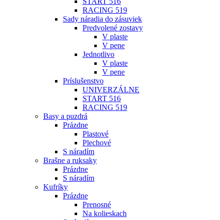
START 516
RACING 519
Sady náradia do zásuviek
Predvolené zostavy
V plaste
V pene
Jednotlivo
V plaste
V pene
Príslušenstvo
UNIVERZÁLNE
START 516
RACING 519
Basy a puzdrá
Prázdne
Plastové
Plechové
S náradím
Brašne a ruksaky
Prázdne
S náradím
Kufríky
Prázdne
Prenosné
Na kolieskach