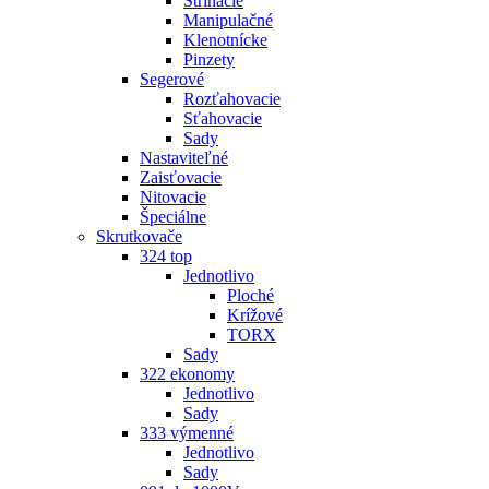
Strihacie
Manipulačné
Klenotnícke
Pinzety
Segerové
Rozťahovacie
Sťahovacie
Sady
Nastaviteľné
Zaisťovacie
Nitovacie
Špeciálne
Skrutkovače
324 top
Jednotlivo
Ploché
Krížové
TORX
Sady
322 ekonomy
Jednotlivo
Sady
333 výmenné
Jednotlivo
Sady