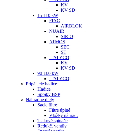
KV
KV SD
15-110 kW
FIAC
AIRBLOK
NUAIR
SIRIO
ATMOS
SEC
ST
ITALYCO
KV
KV SD
90-160 kW
ITALYCO
Pripájacie hadice
Hadice
Spojky BSP
Náhradné diely
Sacie filtre
Filtre úplné
Vložky náhrad.
Tlakové spínače
Redukč. ventily