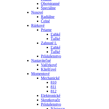
Obojstranné
Špeciálne
Nosové
Radiálne
Čelné
Rúrkové
Priame
Ľahké
Ťažké
Zahnuté L
Ľahké
Ťažké
Príslušenstvo
Nastaviteľné
Valčekové
Kliešťové
Momentové
Mechanické
810
811
812
Elektronické
Skrutkovače
Príslušenstvo
Nástavce