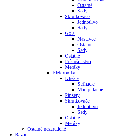
Ostatné
Sady
Skrutkovače
Jednotlivo
Sady
Gola
Nástavce
Ostatné
Sady
Ostatné
Príslušenstvo
Meráky
Elektronika
Kliešte
Strihacie
Manipulačné
Pinzety
Skrutkovače
Jednotlivo
Sady
Ostatné
Meráky
Ostatné nezaradené
Bazár