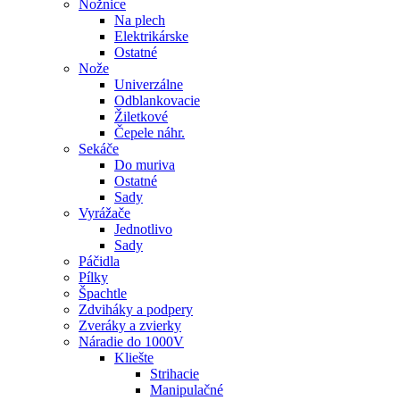
Nožnice
Na plech
Elektrikárske
Ostatné
Nože
Univerzálne
Odblankovacie
Žiletkové
Čepele náhr.
Sekáče
Do muriva
Ostatné
Sady
Vyrážače
Jednotlivo
Sady
Páčidla
Pílky
Špachtle
Zdviháky a podpery
Zveráky a zvierky
Náradie do 1000V
Kliešte
Strihacie
Manipulačné