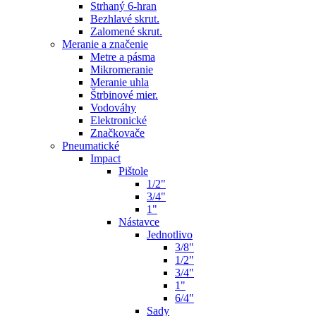
Strhaný 6-hran
Bezhlavé skrut.
Zalomené skrut.
Meranie a značenie
Metre a pásma
Mikromeranie
Meranie uhla
Štrbinové mier.
Vodováhy
Elektronické
Značkovače
Pneumatické
Impact
Pištole
1/2"
3/4"
1"
Nástavce
Jednotlivo
3/8"
1/2"
3/4"
1"
6/4"
Sady