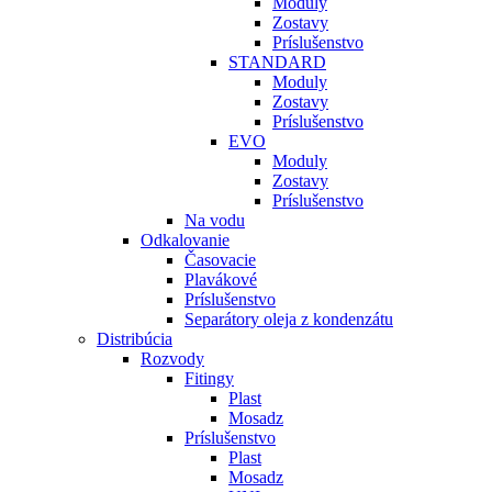
Moduly
Zostavy
Príslušenstvo
STANDARD
Moduly
Zostavy
Príslušenstvo
EVO
Moduly
Zostavy
Príslušenstvo
Na vodu
Odkalovanie
Časovacie
Plavákové
Príslušenstvo
Separátory oleja z kondenzátu
Distribúcia
Rozvody
Fitingy
Plast
Mosadz
Príslušenstvo
Plast
Mosadz