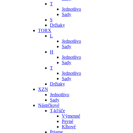
T
Jednotlivo
Sady
S
Držiaky
TORX
L
Jednotlivo
Sady
H
Jednotlivo
Sady
T
Jednotlivo
Sady
Držiaky
XZN
Jednotlivo
Sady
Nástrčkové
T-kľúče
Výmenné
Pevné
Kĺbové
Priame