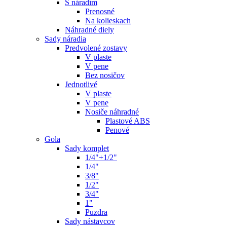
S náradím
Prenosné
Na kolieskach
Náhradné diely
Sady náradia
Predvolené zostavy
V plaste
V pene
Bez nosičov
Jednotlivé
V plaste
V pene
Nosiče náhradné
Plastové ABS
Penové
Gola
Sady komplet
1/4"+1/2"
1/4"
3/8"
1/2"
3/4"
1"
Puzdra
Sady nástavcov