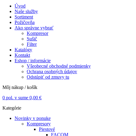
Úvod
Naše služby
Sortiment
Požičovňa
Ako správne vybrať
Kompresor
Sušič
Filter
Katalógy
Kontakt
Eshop / informácie
Všeobecné obchodné podmienky
Ochrana osobných údajov
Odstúpiť od zmuvy tu
Môj nákup / košík
0
pol. v sume
0,00
€
Kategórie
Novinky v ponuke
Kompresory
Piestové
FACOM