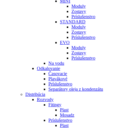
MINI
Moduly
Zostavy
Príslušenstvo
STANDARD
Moduly
Zostavy
Príslušenstvo
EVO
Moduly
Zostavy
Príslušenstvo
Na vodu
Odkalovanie
Časovacie
Plavákové
Príslušenstvo
Separátory oleja z kondenzátu
Distribúcia
Rozvody
Fitingy
Plast
Mosadz
Príslušenstvo
Plast