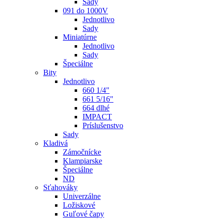
Sady
091 do 1000V
Jednotlivo
Sady
Miniatúrne
Jednotlivo
Sady
Špeciálne
Bity
Jednotlivo
660 1/4"
661 5/16"
664 dlhé
IMPACT
Príslušenstvo
Sady
Kladivá
Zámočnícke
Klampiarske
Špeciálne
ND
Sťahováky
Univerzálne
Ložiskové
Guľové čapy