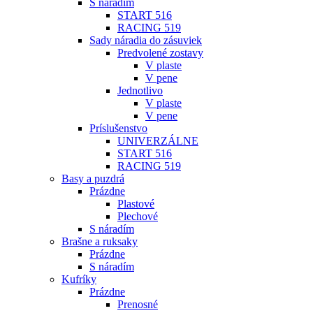
S náradím
START 516
RACING 519
Sady náradia do zásuviek
Predvolené zostavy
V plaste
V pene
Jednotlivo
V plaste
V pene
Príslušenstvo
UNIVERZÁLNE
START 516
RACING 519
Basy a puzdrá
Prázdne
Plastové
Plechové
S náradím
Brašne a ruksaky
Prázdne
S náradím
Kufríky
Prázdne
Prenosné