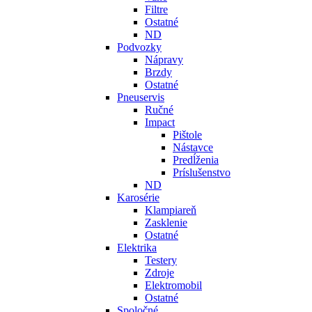
Filtre
Ostatné
ND
Podvozky
Nápravy
Brzdy
Ostatné
Pneuservis
Ručné
Impact
Pištole
Nástavce
Predĺženia
Príslušenstvo
ND
Karosérie
Klampiareň
Zasklenie
Ostatné
Elektrika
Testery
Zdroje
Elektromobil
Ostatné
Spoločné