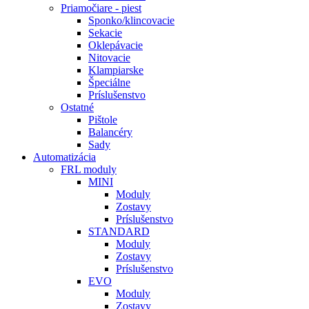
Priamočiare - piest
Sponko/klincovacie
Sekacie
Oklepávacie
Nitovacie
Klampiarske
Špeciálne
Príslušenstvo
Ostatné
Pištole
Balancéry
Sady
Automatizácia
FRL moduly
MINI
Moduly
Zostavy
Príslušenstvo
STANDARD
Moduly
Zostavy
Príslušenstvo
EVO
Moduly
Zostavy