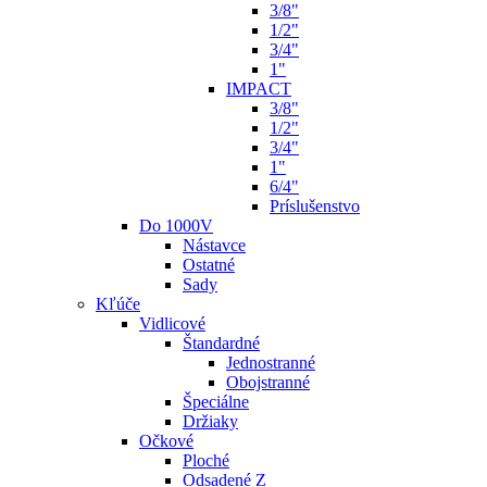
3/8"
1/2"
3/4"
1"
IMPACT
3/8"
1/2"
3/4"
1"
6/4"
Príslušenstvo
Do 1000V
Nástavce
Ostatné
Sady
Kľúče
Vidlicové
Štandardné
Jednostranné
Obojstranné
Špeciálne
Držiaky
Očkové
Ploché
Odsadené Z