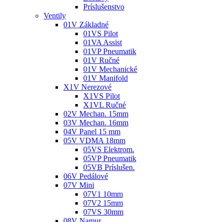
Príslušenstvo
Ventily
01V Základné
01VS Pilot
01VA Assist
01VP Pneumatik
01V Ručné
01V Mechanické
01V Manifold
X1V Nerezové
X1VS Pilot
X1VL Ručné
02V Mechan. 15mm
03V Mechan. 16mm
04V Panel 15 mm
05V VDMA 18mm
05VS Elektrom.
05VP Pneumatik
05VB Príslušen.
06V Pedálové
07V Mini
07V1 10mm
07V2 15mm
07VS 30mm
08V Namur