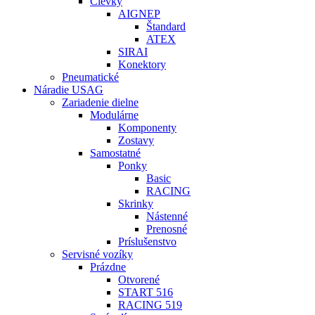
Cievky
AIGNEP
Štandard
ATEX
SIRAI
Konektory
Pneumatické
Náradie USAG
Zariadenie dielne
Modulárne
Komponenty
Zostavy
Samostatné
Ponky
Basic
RACING
Skrinky
Nástenné
Prenosné
Príslušenstvo
Servisné vozíky
Prázdne
Otvorené
START 516
RACING 519