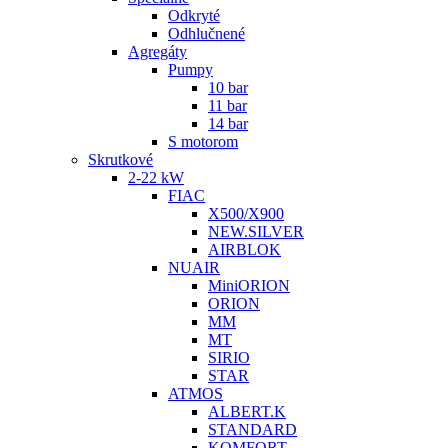
Odkryté
Odhlučnené
Agregáty
Pumpy
10 bar
11 bar
14 bar
S motorom
Skrutkové
2-22 kW
FIAC
X500/X900
NEW.SILVER
AIRBLOK
NUAIR
MiniORION
ORION
MM
MT
SIRIO
STAR
ATMOS
ALBERT.K
STANDARD
KOMFORT