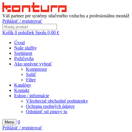
Váš partner pre systémy stlačeného vzduchu a profesionálnu montáž
Prihlásiť / registrovať
Košík
0
položiek
Spolu
0,00
€
Úvod
Naše služby
Sortiment
Požičovňa
Ako správne vybrať
Kompresor
Sušič
Filter
Katalógy
Kontakt
Eshop / informácie
Všeobecné obchodné podmienky
Ochrana osobných údajov
Odstúpiť od zmuvy tu
0
Menu
Prihlásiť / registrovať