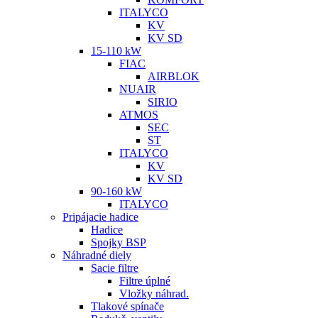
ITALYCO
KV
KV SD
15-110 kW
FIAC
AIRBLOK
NUAIR
SIRIO
ATMOS
SEC
ST
ITALYCO
KV
KV SD
90-160 kW
ITALYCO
Pripájacie hadice
Hadice
Spojky BSP
Náhradné diely
Sacie filtre
Filtre úplné
Vložky náhrad.
Tlakové spínače