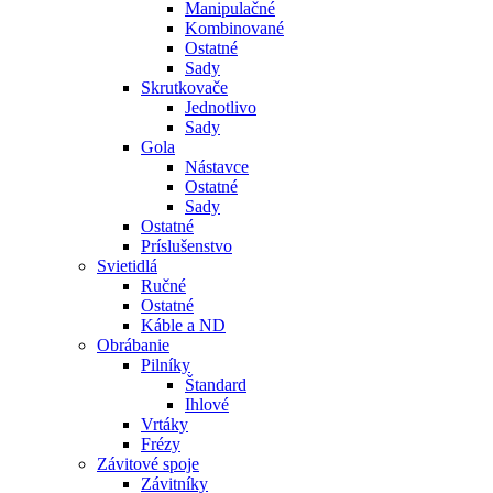
Manipulačné
Kombinované
Ostatné
Sady
Skrutkovače
Jednotlivo
Sady
Gola
Nástavce
Ostatné
Sady
Ostatné
Príslušenstvo
Svietidlá
Ručné
Ostatné
Káble a ND
Obrábanie
Pilníky
Štandard
Ihlové
Vrtáky
Frézy
Závitové spoje
Závitníky