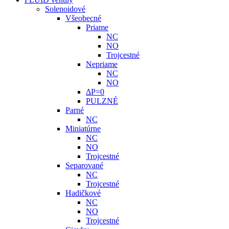
Solenoidové
Všeobecné
Priame
NC
NO
Trojcestné
Nepriame
NC
NO
ΔP=0
PULZNÉ
Parné
NC
Miniatúrne
NC
NO
Trojcestné
Separované
NC
Trojcestné
Hadičkové
NC
NO
Trojcestné