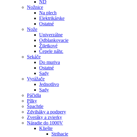
ND
Nožnice
Na plech
Elektrikárske
Ostatné
Nože
Univerzálne
Odblankovacie
Žiletkové
Čepele náhr.
Sekáče
Do muriva
Ostatné
Sady
Vyrážače
Jednotlivo
Sady
Páčidla
Pílky
Špachtle
Zdviháky a podpery
Zveráky a zvierky
Náradie do 1000V
Kliešte
Strihacie