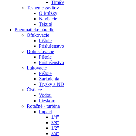
Tlmiče
Tesnenie závitov
O-krúžky
Navíjacie
Tekuté
Pneumatické náradie
Ofukovacie
Pištole
Príslušenstvo
Dohusťovacie
Pištole
Príslušenstvo
Lakovacie
Pištole
Zariadenia
Trysky a ND
Čistiace
Vodou
Pieskom
Rotačné - turbína
Impact
1/4"
3/8"
1/2"
3/4"