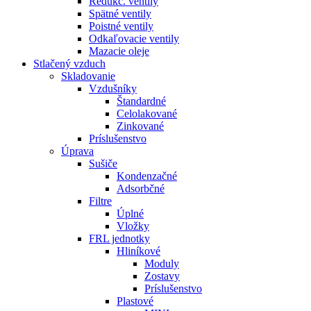
Redukč. ventily
Spätné ventily
Poistné ventily
Odkaľovacie ventily
Mazacie oleje
Stlačený vzduch
Skladovanie
Vzdušníky
Štandardné
Celolakované
Zinkované
Príslušenstvo
Úprava
Sušiče
Kondenzačné
Adsorbčné
Filtre
Úplné
Vložky
FRL jednotky
Hliníkové
Moduly
Zostavy
Príslušenstvo
Plastové