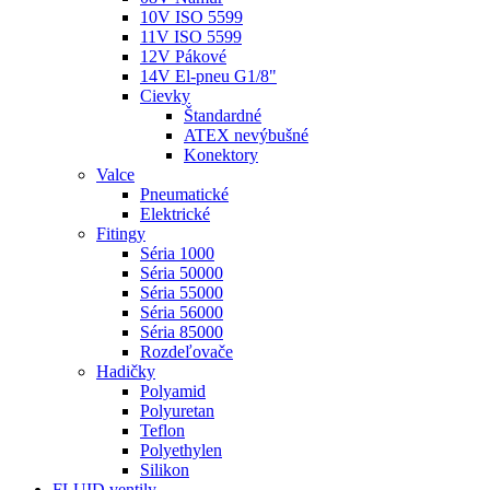
10V ISO 5599
11V ISO 5599
12V Pákové
14V El-pneu G1/8"
Cievky
Štandardné
ATEX nevýbušné
Konektory
Valce
Pneumatické
Elektrické
Fitingy
Séria 1000
Séria 50000
Séria 55000
Séria 56000
Séria 85000
Rozdeľovače
Hadičky
Polyamid
Polyuretan
Teflon
Polyethylen
Silikon
FLUID ventily