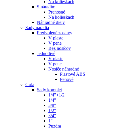
Na kolieskach
S náradím
Prenosné
Na kolieskach
Náhradné diely
Sady náradia
Predvolené zostavy
V plaste
V pene
Bez nosičov
Jednotlivé
V plaste
V pene
Nosiče náhradné
Plastové ABS
Penové
Gola
Sady komplet
1/4"+1/2"
1/4"
3/8"
1/2"
3/4"
1"
Puzdra