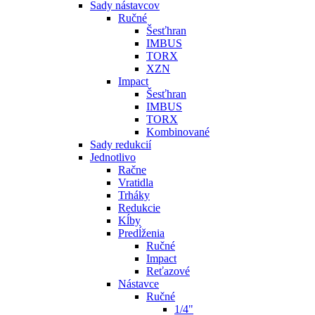
Sady nástavcov
Ručné
Šesťhran
IMBUS
TORX
XZN
Impact
Šesťhran
IMBUS
TORX
Kombinované
Sady redukcií
Jednotlivo
Račne
Vratidla
Trháky
Redukcie
Kĺby
Predĺženia
Ručné
Impact
Reťazové
Nástavce
Ručné
1/4"