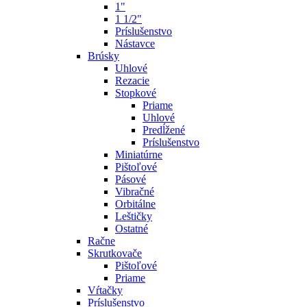
1"
1 1/2"
Príslušenstvo
Nástavce
Brúsky
Uhlové
Rezacie
Stopkové
Priame
Uhlové
Predĺžené
Príslušenstvo
Miniatúrne
Pištoľové
Pásové
Vibračné
Orbitálne
Leštičky
Ostatné
Račne
Skrutkovače
Pištoľové
Priame
Vŕtačky
Príslušenstvo