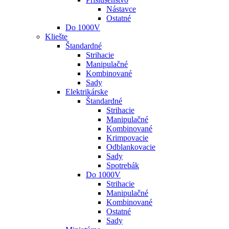
Nástavce
Ostatné
Do 1000V
Kliešte
Štandardné
Strihacie
Manipulačné
Kombinované
Sady
Elektrikárske
Štandardné
Strihacie
Manipulačné
Kombinované
Krimpovacie
Odblankovacie
Sady
Spotrebák
Do 1000V
Strihacie
Manipulačné
Kombinované
Ostatné
Sady