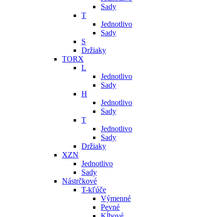
Sady
T
Jednotlivo
Sady
S
Držiaky
TORX
L
Jednotlivo
Sady
H
Jednotlivo
Sady
T
Jednotlivo
Sady
Držiaky
XZN
Jednotlivo
Sady
Nástrčkové
T-kľúče
Výmenné
Pevné
Kĺbové