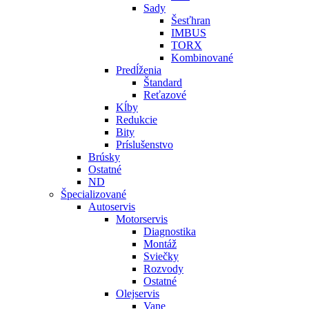
Sady
Šesťhran
IMBUS
TORX
Kombinované
Predĺženia
Štandard
Reťazové
Kĺby
Redukcie
Bity
Príslušenstvo
Brúsky
Ostatné
ND
Špecializované
Autoservis
Motorservis
Diagnostika
Montáž
Sviečky
Rozvody
Ostatné
Olejservis
Vane