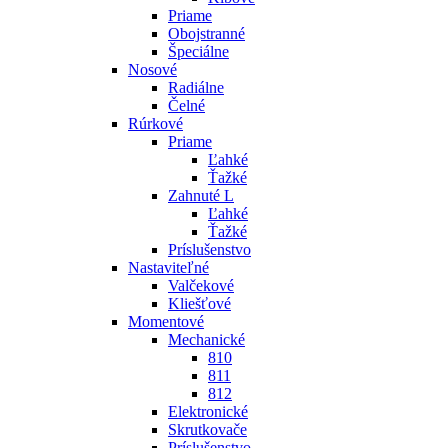
Priame
Obojstranné
Špeciálne
Nosové
Radiálne
Čelné
Rúrkové
Priame
Ľahké
Ťažké
Zahnuté L
Ľahké
Ťažké
Príslušenstvo
Nastaviteľné
Valčekové
Kliešťové
Momentové
Mechanické
810
811
812
Elektronické
Skrutkovače
Príslušenstvo