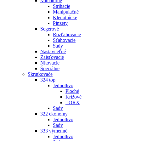
Miniatúrne
Strihacie
Manipulačné
Klenotnícke
Pinzety
Segerové
Rozťahovacie
Sťahovacie
Sady
Nastaviteľné
Zaisťovacie
Nitovacie
Špeciálne
Skrutkovače
324 top
Jednotlivo
Ploché
Krížové
TORX
Sady
322 ekonomy
Jednotlivo
Sady
333 výmenné
Jednotlivo