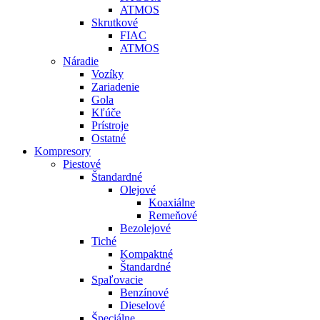
ATMOS
Skrutkové
FIAC
ATMOS
Náradie
Vozíky
Zariadenie
Gola
Kľúče
Prístroje
Ostatné
Kompresory
Piestové
Štandardné
Olejové
Koaxiálne
Remeňové
Bezolejové
Tiché
Kompaktné
Štandardné
Spaľovacie
Benzínové
Dieselové
Špeciálne