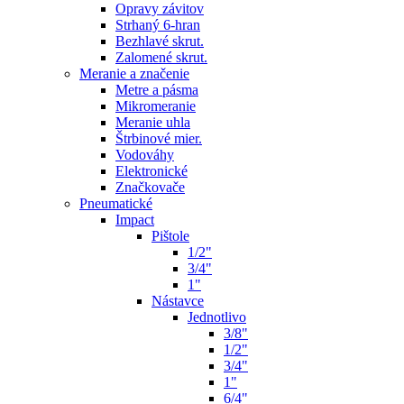
Opravy závitov
Strhaný 6-hran
Bezhlavé skrut.
Zalomené skrut.
Meranie a značenie
Metre a pásma
Mikromeranie
Meranie uhla
Štrbinové mier.
Vodováhy
Elektronické
Značkovače
Pneumatické
Impact
Pištole
1/2"
3/4"
1"
Nástavce
Jednotlivo
3/8"
1/2"
3/4"
1"
6/4"