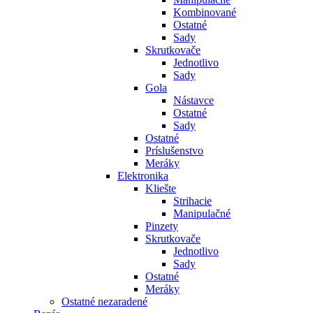
Kombinované
Ostatné
Sady
Skrutkovače
Jednotlivo
Sady
Gola
Nástavce
Ostatné
Sady
Ostatné
Príslušenstvo
Meráky
Elektronika
Kliešte
Strihacie
Manipulačné
Pinzety
Skrutkovače
Jednotlivo
Sady
Ostatné
Meráky
Ostatné nezaradené