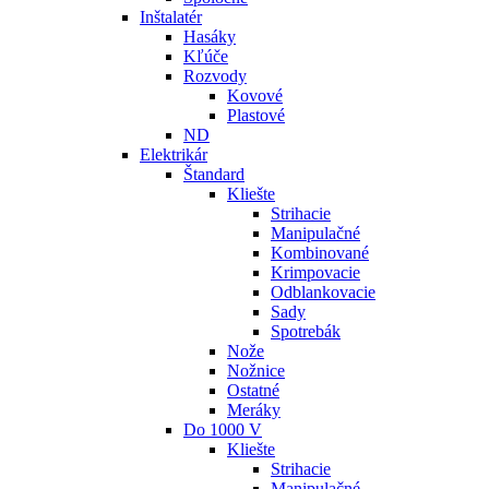
Inštalatér
Hasáky
Kľúče
Rozvody
Kovové
Plastové
ND
Elektrikár
Štandard
Kliešte
Strihacie
Manipulačné
Kombinované
Krimpovacie
Odblankovacie
Sady
Spotrebák
Nože
Nožnice
Ostatné
Meráky
Do 1000 V
Kliešte
Strihacie
Manipulačné