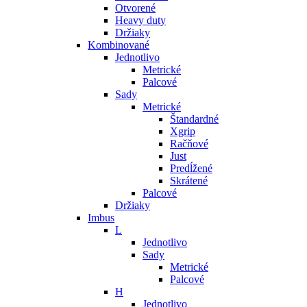
Otvorené
Heavy duty
Držiaky
Kombinované
Jednotlivo
Metrické
Palcové
Sady
Metrické
Štandardné
Xgrip
Račňové
Just
Predĺžené
Skrátené
Palcové
Držiaky
Imbus
L
Jednotlivo
Sady
Metrické
Palcové
H
Jednotlivo