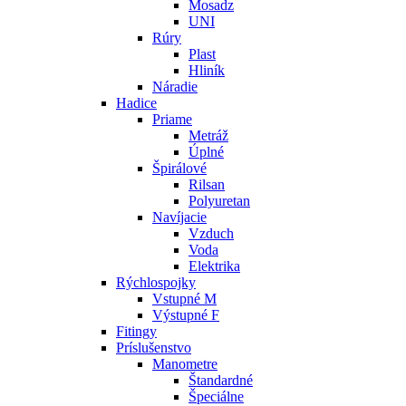
Mosadz
UNI
Rúry
Plast
Hliník
Náradie
Hadice
Priame
Metráž
Úplné
Špirálové
Rilsan
Polyuretan
Navíjacie
Vzduch
Voda
Elektrika
Rýchlospojky
Vstupné M
Výstupné F
Fitingy
Príslušenstvo
Manometre
Štandardné
Špeciálne