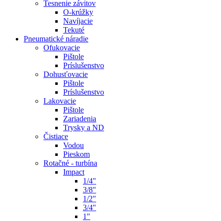
Tesnenie závitov
O-krúžky
Navíjacie
Tekuté
Pneumatické náradie
Ofukovacie
Pištole
Príslušenstvo
Dohusťovacie
Pištole
Príslušenstvo
Lakovacie
Pištole
Zariadenia
Trysky a ND
Čistiace
Vodou
Pieskom
Rotačné - turbína
Impact
1/4"
3/8"
1/2"
3/4"
1"