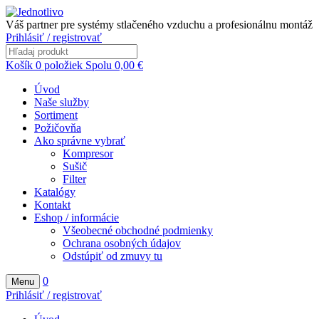
Váš partner pre systémy stlačeného vzduchu a profesionálnu montáž
Prihlásiť / registrovať
Košík
0
položiek
Spolu
0,00
€
Úvod
Naše služby
Sortiment
Požičovňa
Ako správne vybrať
Kompresor
Sušič
Filter
Katalógy
Kontakt
Eshop / informácie
Všeobecné obchodné podmienky
Ochrana osobných údajov
Odstúpiť od zmuvy tu
0
Menu
Prihlásiť / registrovať