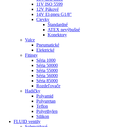
11V ISO 5599
12V Pákové
14V El-pneu G1/8"
Cievky
Štandardné
ATEX nevýbušné
Konektory
Valce
Pneumatické
Elektrické
Fitingy
Séria 1000
Séria 50000
Séria 55000
Séria 56000
Séria 85000
Rozdeľovače
Hadičky
Polyamid
Polyuretan
Teflon
Polyethylen
Silikon
FLUID ventily
Solenoidové