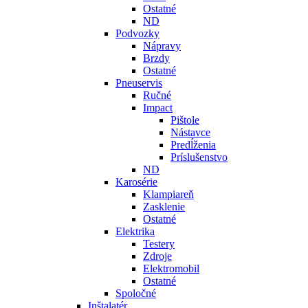
Ostatné
ND
Podvozky
Nápravy
Brzdy
Ostatné
Pneuservis
Ručné
Impact
Pištole
Nástavce
Predĺženia
Príslušenstvo
ND
Karosérie
Klampiareň
Zasklenie
Ostatné
Elektrika
Testery
Zdroje
Elektromobil
Ostatné
Spoločné
Inštalatér