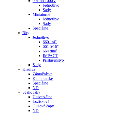
091 do 1000V
Jednotlivo
Sady
Miniatúrne
Jednotlivo
Sady
Špeciálne
Bity
Jednotlivo
660 1/4"
661 5/16"
664 dlhé
IMPACT
Príslušenstvo
Sady
Kladivá
Zámočnícke
Klampiarske
Špeciálne
ND
Sťahováky
Univerzálne
Ložiskové
Guľové čapy
ND