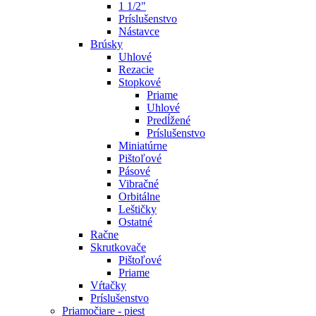
1 1/2"
Príslušenstvo
Nástavce
Brúsky
Uhlové
Rezacie
Stopkové
Priame
Uhlové
Predĺžené
Príslušenstvo
Miniatúrne
Pištoľové
Pásové
Vibračné
Orbitálne
Leštičky
Ostatné
Račne
Skrutkovače
Pištoľové
Priame
Vŕtačky
Príslušenstvo
Priamočiare - piest