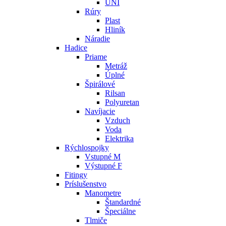
UNI
Rúry
Plast
Hliník
Náradie
Hadice
Priame
Metráž
Úplné
Špirálové
Rilsan
Polyuretan
Navíjacie
Vzduch
Voda
Elektrika
Rýchlospojky
Vstupné M
Výstupné F
Fitingy
Príslušenstvo
Manometre
Štandardné
Špeciálne
Tlmiče