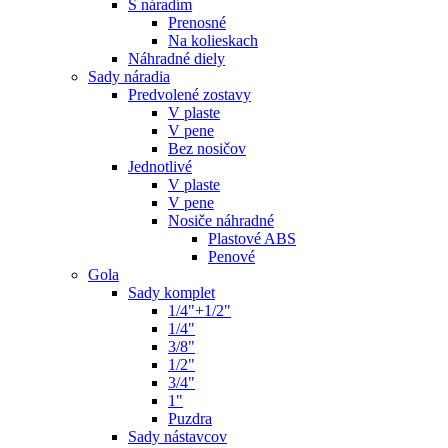
S náradím
Prenosné
Na kolieskach
Náhradné diely
Sady náradia
Predvolené zostavy
V plaste
V pene
Bez nosičov
Jednotlivé
V plaste
V pene
Nosiče náhradné
Plastové ABS
Penové
Gola
Sady komplet
1/4"+1/2"
1/4"
3/8"
1/2"
3/4"
1"
Puzdra
Sady nástavcov