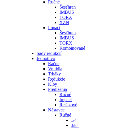
Ručné
Šesťhran
IMBUS
TORX
XZN
Impact
Šesťhran
IMBUS
TORX
Kombinované
Sady redukcií
Jednotlivo
Račne
Vratidla
Trháky
Redukcie
Kĺby
Predĺženia
Ručné
Impact
Reťazové
Nástavce
Ručné
1/4"
3/8"