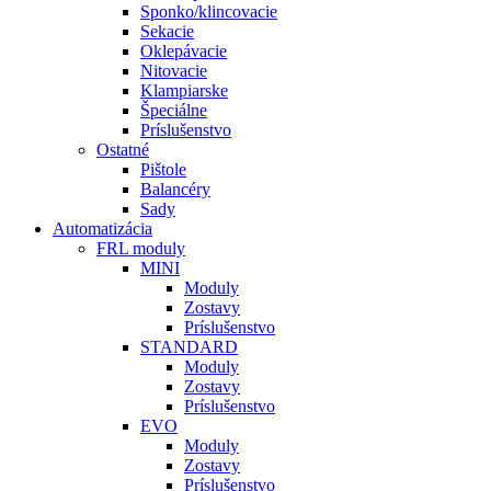
Sponko/klincovacie
Sekacie
Oklepávacie
Nitovacie
Klampiarske
Špeciálne
Príslušenstvo
Ostatné
Pištole
Balancéry
Sady
Automatizácia
FRL moduly
MINI
Moduly
Zostavy
Príslušenstvo
STANDARD
Moduly
Zostavy
Príslušenstvo
EVO
Moduly
Zostavy
Príslušenstvo