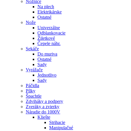
Nožnice
Na plech
Elektrikárske
Ostatné
Nože
Univerzálne
Odblankovacie
Žiletkové
Čepele náhr.
Sekáče
Do muriva
Ostatné
Sady
Vyrážače
Jednotlivo
Sady
Páčidla
Pílky
Špachtle
Zdviháky a podpery
Zveráky a zvierky
Náradie do 1000V
Kliešte
Strihacie
Manipulačné