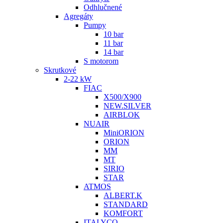
Odhlučnené
Agregáty
Pumpy
10 bar
11 bar
14 bar
S motorom
Skrutkové
2-22 kW
FIAC
X500/X900
NEW.SILVER
AIRBLOK
NUAIR
MiniORION
ORION
MM
MT
SIRIO
STAR
ATMOS
ALBERT.K
STANDARD
KOMFORT
ITALYCO