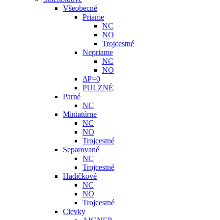
Všeobecné
Priame
NC
NO
Trojcestné
Nepriame
NC
NO
ΔP=0
PULZNÉ
Parné
NC
Miniatúrne
NC
NO
Trojcestné
Separované
NC
Trojcestné
Hadičkové
NC
NO
Trojcestné
Cievky