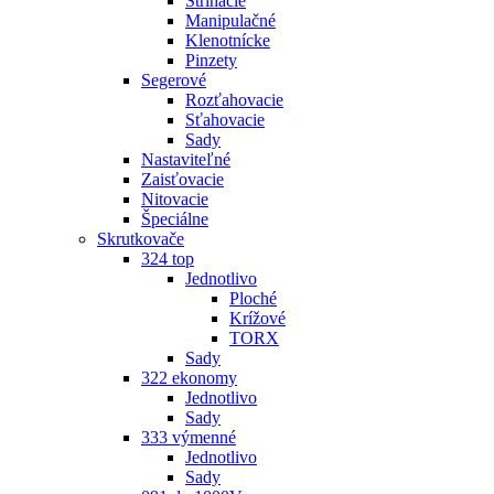
Strihacie
Manipulačné
Klenotnícke
Pinzety
Segerové
Rozťahovacie
Sťahovacie
Sady
Nastaviteľné
Zaisťovacie
Nitovacie
Špeciálne
Skrutkovače
324 top
Jednotlivo
Ploché
Krížové
TORX
Sady
322 ekonomy
Jednotlivo
Sady
333 výmenné
Jednotlivo
Sady