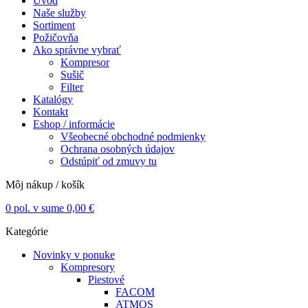
Úvod
Naše služby
Sortiment
Požičovňa
Ako správne vybrať
Kompresor
Sušič
Filter
Katalógy
Kontakt
Eshop / informácie
Všeobecné obchodné podmienky
Ochrana osobných údajov
Odstúpiť od zmuvy tu
Môj nákup / košík
0
pol. v sume
0,00
€
Kategórie
Novinky v ponuke
Kompresory
Piestové
FACOM
ATMOS