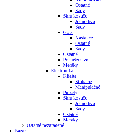
Ostatné
Sady
Skrutkovače
Jednotlivo
Sady
Gola
Nástavce
Ostatné
Sady
Ostatné
Príslušenstvo
Meráky
Elektronika
Kliešte
Strihacie
Manipulačné
Pinzety
Skrutkovače
Jednotlivo
Sady
Ostatné
Meráky
Ostatné nezaradené
Bazár