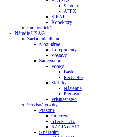
AIGNEP
Štandard
ATEX
SIRAI
Konektory
Pneumatické
Náradie USAG
Zariadenie dielne
Modulárne
Komponenty
Zostavy
Samostatné
Ponky
Basic
RACING
Skrinky
Nástenné
Prenosné
Príslušenstvo
Servisné vozíky
Prázdne
Otvorené
START 516
RACING 519
S náradím