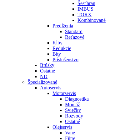
Šesťhran
IMBUS
TORX
Kombinované
Predĺženia
Štandard
Reťazové
Kĺby
Redukcie
Bity
Príslušenstvo
Brúsky
Ostatné
ND
Špecializované
Autoservis
Motorservis
Diagnostika
Montáž
Sviečky
Rozvody
Ostatné
Olejservis
Vane
Filtre