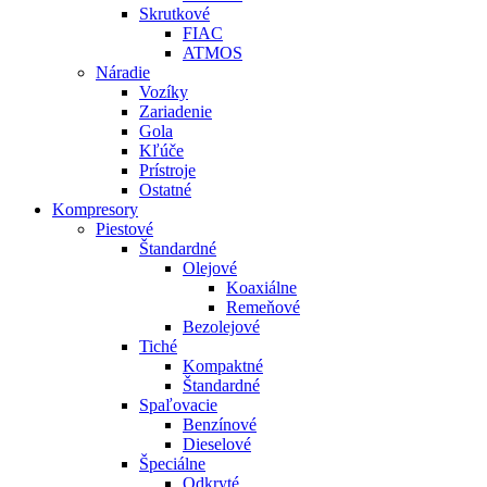
Skrutkové
FIAC
ATMOS
Náradie
Vozíky
Zariadenie
Gola
Kľúče
Prístroje
Ostatné
Kompresory
Piestové
Štandardné
Olejové
Koaxiálne
Remeňové
Bezolejové
Tiché
Kompaktné
Štandardné
Spaľovacie
Benzínové
Dieselové
Špeciálne
Odkryté