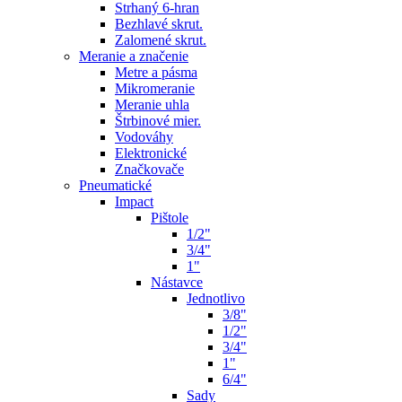
Strhaný 6-hran
Bezhlavé skrut.
Zalomené skrut.
Meranie a značenie
Metre a pásma
Mikromeranie
Meranie uhla
Štrbinové mier.
Vodováhy
Elektronické
Značkovače
Pneumatické
Impact
Pištole
1/2"
3/4"
1"
Nástavce
Jednotlivo
3/8"
1/2"
3/4"
1"
6/4"
Sady