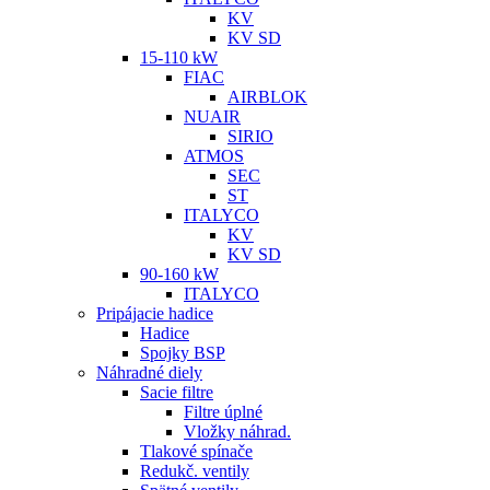
KV
KV SD
15-110 kW
FIAC
AIRBLOK
NUAIR
SIRIO
ATMOS
SEC
ST
ITALYCO
KV
KV SD
90-160 kW
ITALYCO
Pripájacie hadice
Hadice
Spojky BSP
Náhradné diely
Sacie filtre
Filtre úplné
Vložky náhrad.
Tlakové spínače
Redukč. ventily