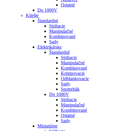
Ostatné
Do 1000V
Kliešte
Štandardné
Strihacie
Manipulačné
Kombinované
Sady
Elektrikárske
Štandardné
Strihacie
Manipulačné
Kombinované
Krimpovacie
Odblankovacie
Sady
Spotrebák
Do 1000V
Strihacie
Manipulačné
Kombinované
Ostatné
Sady
Miniatúrne