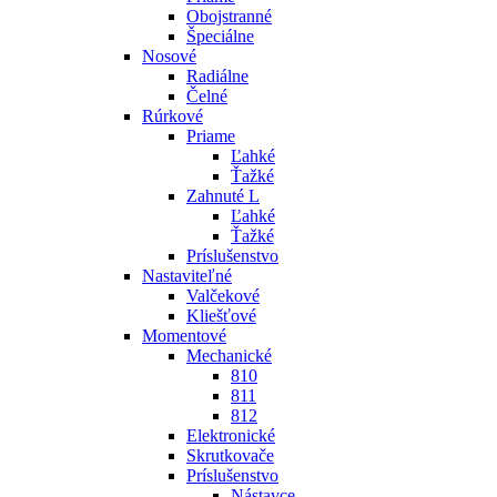
Obojstranné
Špeciálne
Nosové
Radiálne
Čelné
Rúrkové
Priame
Ľahké
Ťažké
Zahnuté L
Ľahké
Ťažké
Príslušenstvo
Nastaviteľné
Valčekové
Kliešťové
Momentové
Mechanické
810
811
812
Elektronické
Skrutkovače
Príslušenstvo
Nástavce