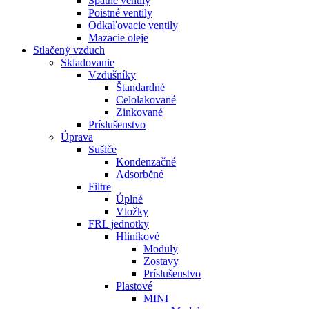
Spätné ventily
Poistné ventily
Odkaľovacie ventily
Mazacie oleje
Stlačený vzduch
Skladovanie
Vzdušníky
Štandardné
Celolakované
Zinkované
Príslušenstvo
Úprava
Sušiče
Kondenzačné
Adsorbčné
Filtre
Úplné
Vložky
FRL jednotky
Hliníkové
Moduly
Zostavy
Príslušenstvo
Plastové
MINI