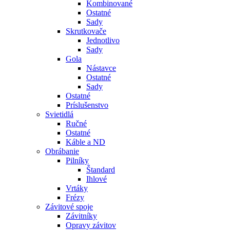
Kombinované
Ostatné
Sady
Skrutkovače
Jednotlivo
Sady
Gola
Nástavce
Ostatné
Sady
Ostatné
Príslušenstvo
Svietidlá
Ručné
Ostatné
Káble a ND
Obrábanie
Pilníky
Štandard
Ihlové
Vrtáky
Frézy
Závitové spoje
Závitníky
Opravy závitov