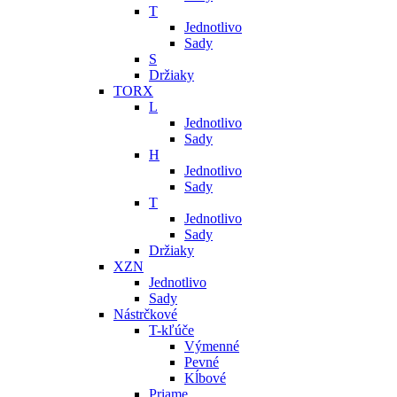
T
Jednotlivo
Sady
S
Držiaky
TORX
L
Jednotlivo
Sady
H
Jednotlivo
Sady
T
Jednotlivo
Sady
Držiaky
XZN
Jednotlivo
Sady
Nástrčkové
T-kľúče
Výmenné
Pevné
Kĺbové
Priame