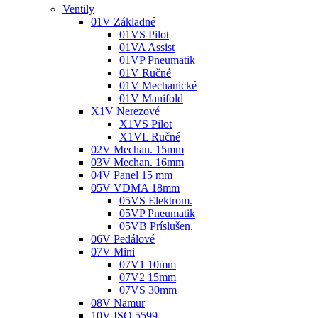
Ventily
01V Základné
01VS Pilot
01VA Assist
01VP Pneumatik
01V Ručné
01V Mechanické
01V Manifold
X1V Nerezové
X1VS Pilot
X1VL Ručné
02V Mechan. 15mm
03V Mechan. 16mm
04V Panel 15 mm
05V VDMA 18mm
05VS Elektrom.
05VP Pneumatik
05VB Príslušen.
06V Pedálové
07V Mini
07V1 10mm
07V2 15mm
07VS 30mm
08V Namur
10V ISO 5599