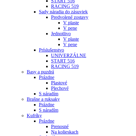
START 516
RACING 519
Sady náradia do zásuviek
Predvolené zostavy
V plaste
V pene
Jednotlivo
V plaste
V pene
Príslušenstvo
UNIVERZÁLNE
START 516
RACING 519
Basy a puzdrá
Prázdne
Plastové
Plechové
S náradím
Brašne a ruksaky
Prázdne
S náradím
Kufríky
Prázdne
Prenosné
Na kolieskach