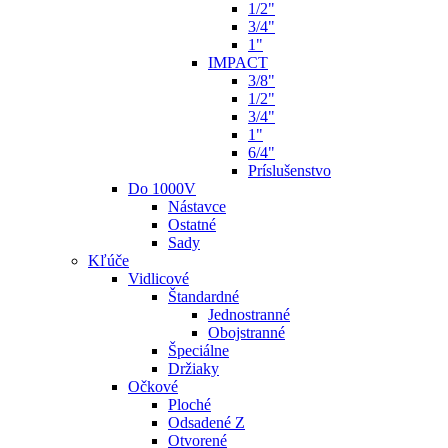
1/2"
3/4"
1"
IMPACT
3/8"
1/2"
3/4"
1"
6/4"
Príslušenstvo
Do 1000V
Nástavce
Ostatné
Sady
Kľúče
Vidlicové
Štandardné
Jednostranné
Obojstranné
Špeciálne
Držiaky
Očkové
Ploché
Odsadené Z
Otvorené