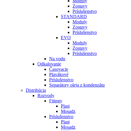
Moduly
Zostavy
Príslušenstvo
STANDARD
Moduly
Zostavy
Príslušenstvo
EVO
Moduly
Zostavy
Príslušenstvo
Na vodu
Odkalovanie
Časovacie
Plavákové
Príslušenstvo
Separátory oleja z kondenzátu
Distribúcia
Rozvody
Fitingy
Plast
Mosadz
Príslušenstvo
Plast
Mosadz