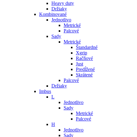
Heavy duty
Držiaky
Kombinované
Jednotlivo
Metrické
Palcové
Sady
Metrické
Štandardné
Xgrip
Račňové
Just
Predĺžené
Skrátené
Palcové
Držiaky
Imbus
L
Jednotlivo
Sady
Metrické
Palcové
H
Jednotlivo
Sady