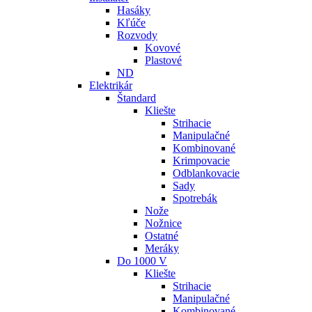
Hasáky
Kľúče
Rozvody
Kovové
Plastové
ND
Elektrikár
Štandard
Kliešte
Strihacie
Manipulačné
Kombinované
Krimpovacie
Odblankovacie
Sady
Spotrebák
Nože
Nožnice
Ostatné
Meráky
Do 1000 V
Kliešte
Strihacie
Manipulačné
Kombinované