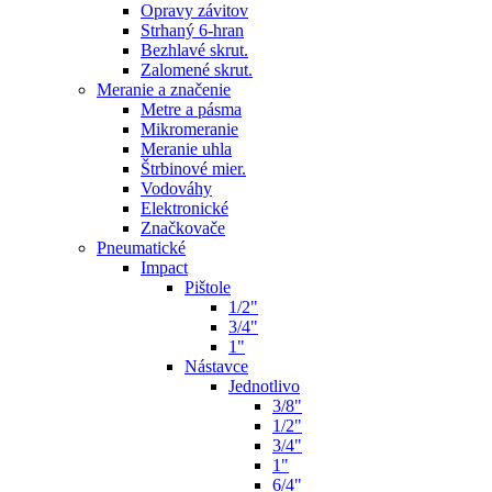
Opravy závitov
Strhaný 6-hran
Bezhlavé skrut.
Zalomené skrut.
Meranie a značenie
Metre a pásma
Mikromeranie
Meranie uhla
Štrbinové mier.
Vodováhy
Elektronické
Značkovače
Pneumatické
Impact
Pištole
1/2"
3/4"
1"
Nástavce
Jednotlivo
3/8"
1/2"
3/4"
1"
6/4"