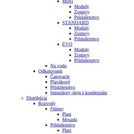
MINI
Moduly
Zostavy
Príslušenstvo
STANDARD
Moduly
Zostavy
Príslušenstvo
EVO
Moduly
Zostavy
Príslušenstvo
Na vodu
Odkalovanie
Časovacie
Plavákové
Príslušenstvo
Separátory oleja z kondenzátu
Distribúcia
Rozvody
Fitingy
Plast
Mosadz
Príslušenstvo
Plast