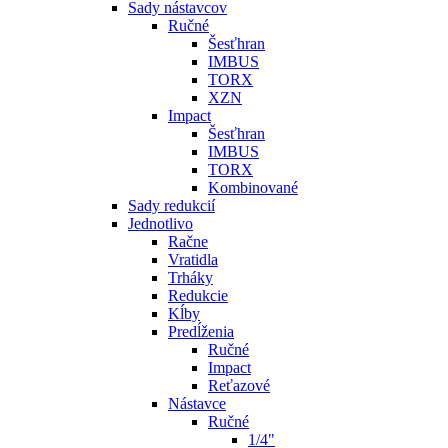
Sady nástavcov
Ručné
Šesťhran
IMBUS
TORX
XZN
Impact
Šesťhran
IMBUS
TORX
Kombinované
Sady redukcií
Jednotlivo
Račne
Vratidla
Trháky
Redukcie
Kĺby
Predĺženia
Ručné
Impact
Reťazové
Nástavce
Ručné
1/4"