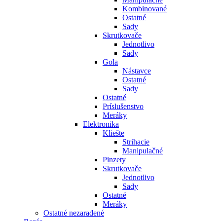
Kombinované
Ostatné
Sady
Skrutkovače
Jednotlivo
Sady
Gola
Nástavce
Ostatné
Sady
Ostatné
Príslušenstvo
Meráky
Elektronika
Kliešte
Strihacie
Manipulačné
Pinzety
Skrutkovače
Jednotlivo
Sady
Ostatné
Meráky
Ostatné nezaradené