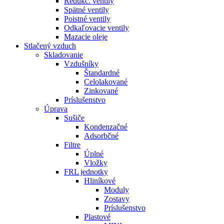
Redukč. ventily
Spätné ventily
Poistné ventily
Odkaľovacie ventily
Mazacie oleje
Stlačený vzduch
Skladovanie
Vzdušníky
Štandardné
Celolakované
Zinkované
Príslušenstvo
Úprava
Sušiče
Kondenzačné
Adsorbčné
Filtre
Úplné
Vložky
FRL jednotky
Hliníkové
Moduly
Zostavy
Príslušenstvo
Plastové