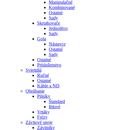
Manipulačné
Kombinované
Ostatné
Sady
Skrutkovače
Jednotlivo
Sady
Gola
Nástavce
Ostatné
Sady
Ostatné
Príslušenstvo
Svietidlá
Ručné
Ostatné
Káble a ND
Obrábanie
Pilníky
Štandard
Ihlové
Vrtáky
Frézy
Závitové spoje
Závitníky