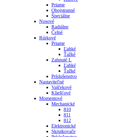
Priame
Obojstranné
Špeciálne
Nosové
Radiálne
Čelné
Rúrkové
Priame
Ľahké
Ťažké
Zahnuté L
Ľahké
Ťažké
Príslušenstvo
Nastaviteľné
Valčekové
Kliešťové
Momentové
Mechanické
810
811
812
Elektronické
Skrutkovače
Príslušenstvo