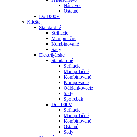
Nástavce
Ostatné
Do 1000V
Kliešte
Štandardné
Strihacie
Manipulačné
Kombinované
Sady
Elektrikárske
Štandardné
Strihacie
Manipulačné
Kombinované
Krimpovacie
Odblankovacie
Sady
Spotrebák
Do 1000V
Strihacie
Manipulačné
Kombinované
Ostatné
Sady