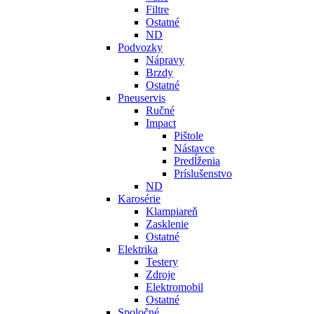
Filtre
Ostatné
ND
Podvozky
Nápravy
Brzdy
Ostatné
Pneuservis
Ručné
Impact
Pištole
Nástavce
Predĺženia
Príslušenstvo
ND
Karosérie
Klampiareň
Zasklenie
Ostatné
Elektrika
Testery
Zdroje
Elektromobil
Ostatné
Spoločné