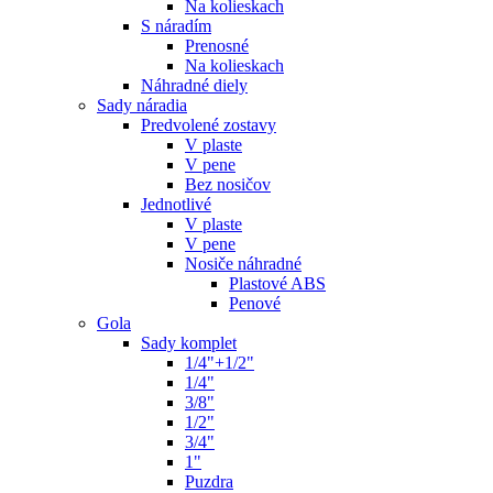
Na kolieskach
S náradím
Prenosné
Na kolieskach
Náhradné diely
Sady náradia
Predvolené zostavy
V plaste
V pene
Bez nosičov
Jednotlivé
V plaste
V pene
Nosiče náhradné
Plastové ABS
Penové
Gola
Sady komplet
1/4"+1/2"
1/4"
3/8"
1/2"
3/4"
1"
Puzdra