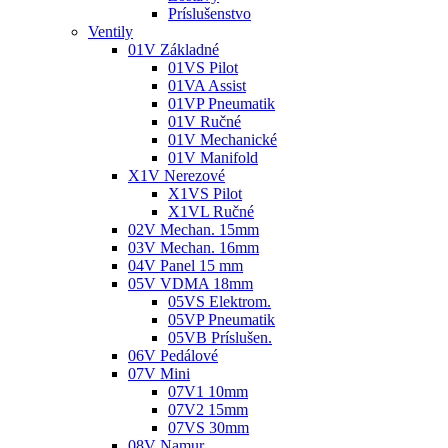
Príslušenstvo
Ventily
01V Základné
01VS Pilot
01VA Assist
01VP Pneumatik
01V Ručné
01V Mechanické
01V Manifold
X1V Nerezové
X1VS Pilot
X1VL Ručné
02V Mechan. 15mm
03V Mechan. 16mm
04V Panel 15 mm
05V VDMA 18mm
05VS Elektrom.
05VP Pneumatik
05VB Príslušen.
06V Pedálové
07V Mini
07V1 10mm
07V2 15mm
07VS 30mm
08V Namur