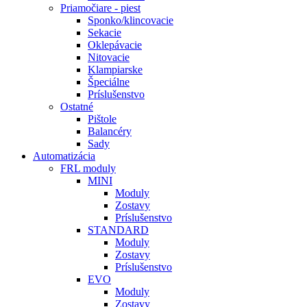
Priamočiare - piest
Sponko/klincovacie
Sekacie
Oklepávacie
Nitovacie
Klampiarske
Špeciálne
Príslušenstvo
Ostatné
Pištole
Balancéry
Sady
Automatizácia
FRL moduly
MINI
Moduly
Zostavy
Príslušenstvo
STANDARD
Moduly
Zostavy
Príslušenstvo
EVO
Moduly
Zostavy