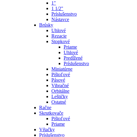
1"
1 1/2"
Príslušenstvo
Nástavce
Brúsky
Uhlové
Rezacie
Stopkové
Priame
Uhlové
Predĺžené
Príslušenstvo
Miniatúrne
Pištoľové
Pásové
Vibračné
Orbitálne
Leštičky
Ostatné
Račne
Skrutkovače
Pištoľové
Priame
Vŕtačky
Príslušenstvo