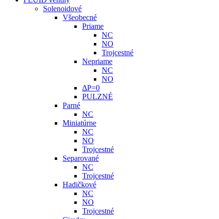
Solenoidové
Všeobecné
Priame
NC
NO
Trojcestné
Nepriame
NC
NO
ΔP=0
PULZNÉ
Parné
NC
Miniatúrne
NC
NO
Trojcestné
Separované
NC
Trojcestné
Hadičkové
NC
NO
Trojcestné