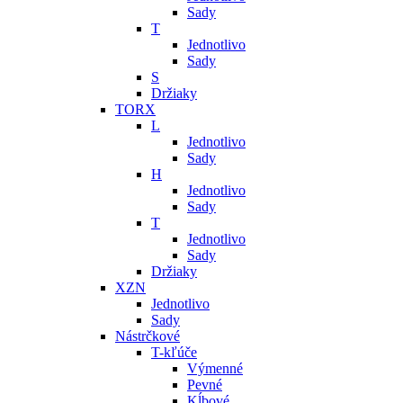
Sady
T
Jednotlivo
Sady
S
Držiaky
TORX
L
Jednotlivo
Sady
H
Jednotlivo
Sady
T
Jednotlivo
Sady
Držiaky
XZN
Jednotlivo
Sady
Nástrčkové
T-kľúče
Výmenné
Pevné
Kĺbové