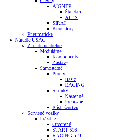
Cievky
AIGNEP
Štandard
ATEX
SIRAI
Konektory
Pneumatické
Náradie USAG
Zariadenie dielne
Modulárne
Komponenty
Zostavy
Samostatné
Ponky
Basic
RACING
Skrinky
Nástenné
Prenosné
Príslušenstvo
Servisné vozíky
Prázdne
Otvorené
START 516
RACING 519