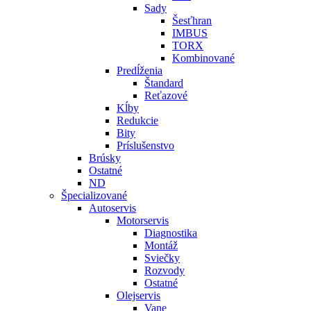
Sady
Šesťhran
IMBUS
TORX
Kombinované
Predĺženia
Štandard
Reťazové
Kĺby
Redukcie
Bity
Príslušenstvo
Brúsky
Ostatné
ND
Špecializované
Autoservis
Motorservis
Diagnostika
Montáž
Sviečky
Rozvody
Ostatné
Olejservis
Vane