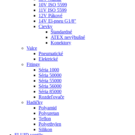
10V ISO 5599
11V ISO 5599
12V Pákové
14V El-pneu G1/8"
Cievky
Štandardné
ATEX nevýbušné
Konektory
Valce
Pneumatické
Elektrické
Fitingy
Séria 1000
Séria 50000
Séria 55000
Séria 56000
Séria 85000
Rozdeľovače
Hadičky
Polyamid
Polyuretan
Teflon
Polyethylen
Silikon
FLUID ventily