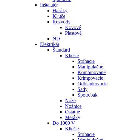
Inštalatér
Hasáky
Kľúče
Rozvody
Kovové
Plastové
ND
Elektrikár
Štandard
Kliešte
Strihacie
Manipulačné
Kombinované
Krimpovacie
Odblankovacie
Sady
Spotrebák
Nože
Nožnice
Ostatné
Meráky
Do 1000 V
Kliešte
Strihacie
Manipulačné