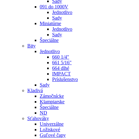
Sady
091 do 1000V
Jednotlivo
Sady
Miniatúrne
Jednotlivo
Sady
Špeciálne
Bity
Jednotlivo
660 1/4"
661 5/16"
664 dlhé
IMPACT
Príslušenstvo
Sady
Kladivá
Zámočnícke
Klampiarske
Špeciálne
ND
Sťahováky
Univerzálne
Ložiskové
Guľové čapy