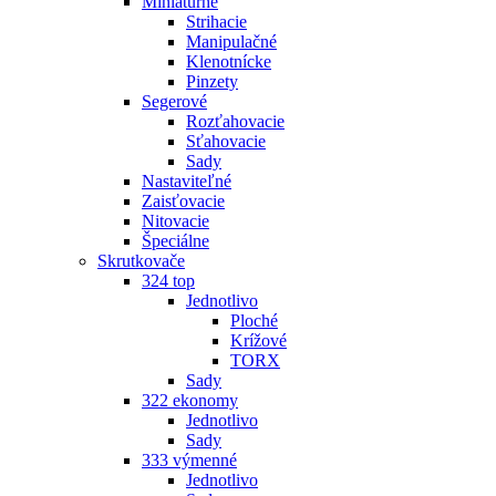
Miniatúrne
Strihacie
Manipulačné
Klenotnícke
Pinzety
Segerové
Rozťahovacie
Sťahovacie
Sady
Nastaviteľné
Zaisťovacie
Nitovacie
Špeciálne
Skrutkovače
324 top
Jednotlivo
Ploché
Krížové
TORX
Sady
322 ekonomy
Jednotlivo
Sady
333 výmenné
Jednotlivo