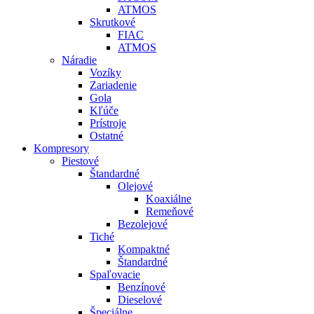
ATMOS
Skrutkové
FIAC
ATMOS
Náradie
Vozíky
Zariadenie
Gola
Kľúče
Prístroje
Ostatné
Kompresory
Piestové
Štandardné
Olejové
Koaxiálne
Remeňové
Bezolejové
Tiché
Kompaktné
Štandardné
Spaľovacie
Benzínové
Dieselové
Špeciálne