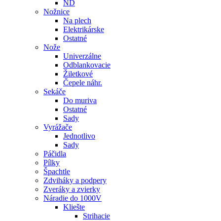
ND
Nožnice
Na plech
Elektrikárske
Ostatné
Nože
Univerzálne
Odblankovacie
Žiletkové
Čepele náhr.
Sekáče
Do muriva
Ostatné
Sady
Vyrážače
Jednotlivo
Sady
Páčidla
Pílky
Špachtle
Zdviháky a podpery
Zveráky a zvierky
Náradie do 1000V
Kliešte
Strihacie