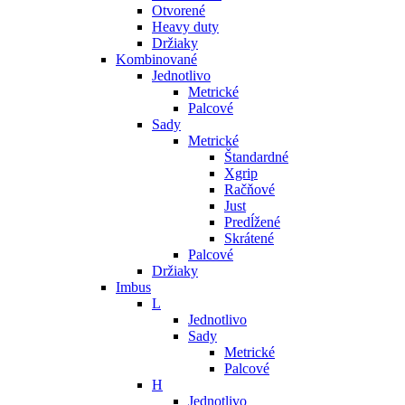
Otvorené
Heavy duty
Držiaky
Kombinované
Jednotlivo
Metrické
Palcové
Sady
Metrické
Štandardné
Xgrip
Račňové
Just
Predĺžené
Skrátené
Palcové
Držiaky
Imbus
L
Jednotlivo
Sady
Metrické
Palcové
H
Jednotlivo