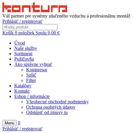
Váš partner pre systémy stlačeného vzduchu a profesionálnu montáž
Prihlásiť / registrovať
Košík
0
položiek
Spolu
0,00
€
Úvod
Naše služby
Sortiment
Požičovňa
Ako správne vybrať
Kompresor
Sušič
Filter
Katalógy
Kontakt
Eshop / informácie
Všeobecné obchodné podmienky
Ochrana osobných údajov
Odstúpiť od zmuvy tu
0
Menu
Prihlásiť / registrovať