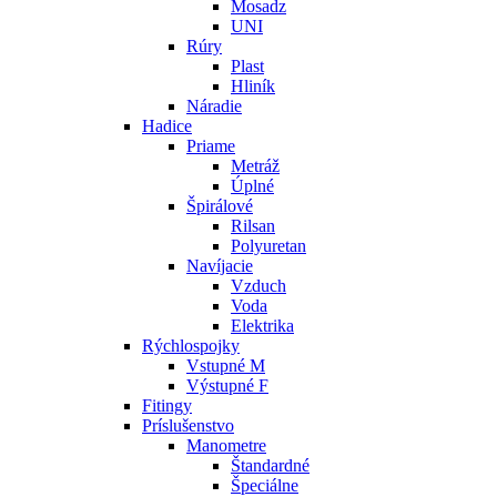
Mosadz
UNI
Rúry
Plast
Hliník
Náradie
Hadice
Priame
Metráž
Úplné
Špirálové
Rilsan
Polyuretan
Navíjacie
Vzduch
Voda
Elektrika
Rýchlospojky
Vstupné M
Výstupné F
Fitingy
Príslušenstvo
Manometre
Štandardné
Špeciálne