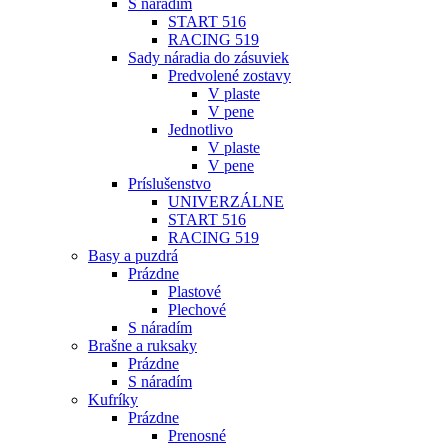
S náradím
START 516
RACING 519
Sady náradia do zásuviek
Predvolené zostavy
V plaste
V pene
Jednotlivo
V plaste
V pene
Príslušenstvo
UNIVERZÁLNE
START 516
RACING 519
Basy a puzdrá
Prázdne
Plastové
Plechové
S náradím
Brašne a ruksaky
Prázdne
S náradím
Kufríky
Prázdne
Prenosné