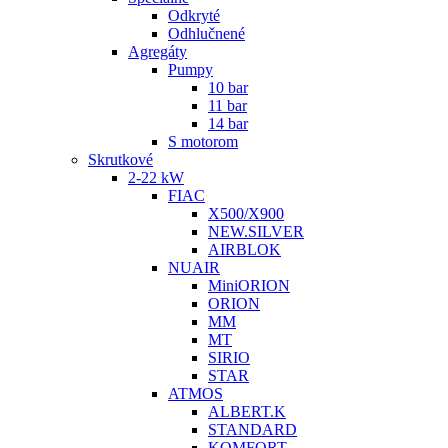
Odkryté
Odhlučnené
Agregáty
Pumpy
10 bar
11 bar
14 bar
S motorom
Skrutkové
2-22 kW
FIAC
X500/X900
NEW.SILVER
AIRBLOK
NUAIR
MiniORION
ORION
MM
MT
SIRIO
STAR
ATMOS
ALBERT.K
STANDARD
KOMFORT