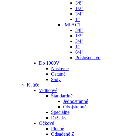
3/8"
1/2"
3/4"
1"
IMPACT
3/8"
1/2"
3/4"
1"
6/4"
Príslušenstvo
Do 1000V
Nástavce
Ostatné
Sady
Kľúče
Vidlicové
Štandardné
Jednostranné
Obojstranné
Špeciálne
Držiaky
Očkové
Ploché
Odsadené Z