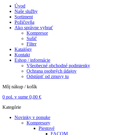
Úvod
Naše služby
Sortiment
Požičovňa
Ako správne vybrať
Kompresor
Sušič
Filter
Katalógy
Kontakt
Eshop / informácie
Všeobecné obchodné podmienky
Ochrana osobných údajov
Odstúpiť od zmuvy tu
Môj nákup / košík
0
pol. v sume
0,00
€
Kategórie
Novinky v ponuke
Kompresory
Piestové
FACOM