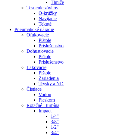
Tlmiče
Tesnenie závitov
O-krúžky
Navíjacie
Tekuté
Pneumatické náradie
Ofukovacie
Pištole
Príslušenstvo
Dohusťovacie
Pištole
Príslušenstvo
Lakovacie
Pištole
Zariadenia
Trysky a ND
Čistiace
Vodou
Pieskom
Rotačné - turbína
Impact
1/4"
3/8"
1/2"
3/4"