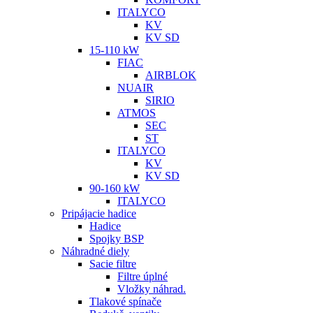
ITALYCO
KV
KV SD
15-110 kW
FIAC
AIRBLOK
NUAIR
SIRIO
ATMOS
SEC
ST
ITALYCO
KV
KV SD
90-160 kW
ITALYCO
Pripájacie hadice
Hadice
Spojky BSP
Náhradné diely
Sacie filtre
Filtre úplné
Vložky náhrad.
Tlakové spínače