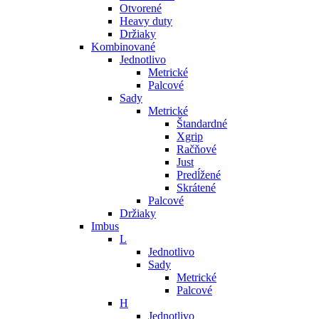
Otvorené
Heavy duty
Držiaky
Kombinované
Jednotlivo
Metrické
Palcové
Sady
Metrické
Štandardné
Xgrip
Račňové
Just
Predĺžené
Skrátené
Palcové
Držiaky
Imbus
L
Jednotlivo
Sady
Metrické
Palcové
H
Jednotlivo