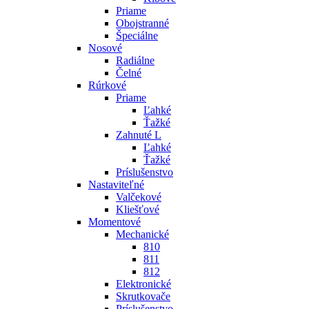
Priame
Obojstranné
Špeciálne
Nosové
Radiálne
Čelné
Rúrkové
Priame
Ľahké
Ťažké
Zahnuté L
Ľahké
Ťažké
Príslušenstvo
Nastaviteľné
Valčekové
Kliešťové
Momentové
Mechanické
810
811
812
Elektronické
Skrutkovače
Príslušenstvo