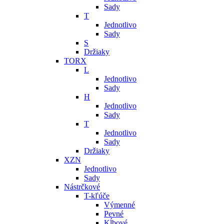
Sady
T
Jednotlivo
Sady
S
Držiaky
TORX
L
Jednotlivo
Sady
H
Jednotlivo
Sady
T
Jednotlivo
Sady
Držiaky
XZN
Jednotlivo
Sady
Nástrčkové
T-kľúče
Výmenné
Pevné
Kĺbové