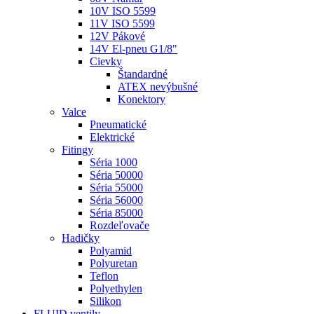
10V ISO 5599
11V ISO 5599
12V Pákové
14V El-pneu G1/8"
Cievky
Štandardné
ATEX nevýbušné
Konektory
Valce
Pneumatické
Elektrické
Fitingy
Séria 1000
Séria 50000
Séria 55000
Séria 56000
Séria 85000
Rozdeľovače
Hadičky
Polyamid
Polyuretan
Teflon
Polyethylen
Silikon
FLUID ventily