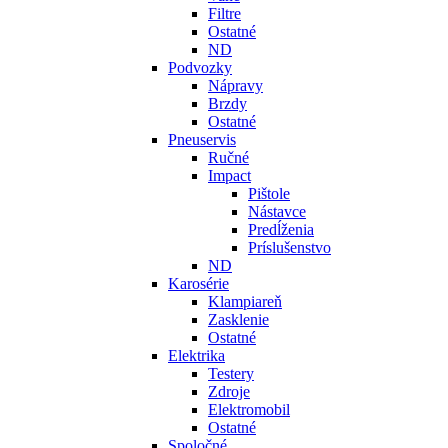
Filtre
Ostatné
ND
Podvozky
Nápravy
Brzdy
Ostatné
Pneuservis
Ručné
Impact
Pištole
Nástavce
Predĺženia
Príslušenstvo
ND
Karosérie
Klampiareň
Zasklenie
Ostatné
Elektrika
Testery
Zdroje
Elektromobil
Ostatné
Spoločné