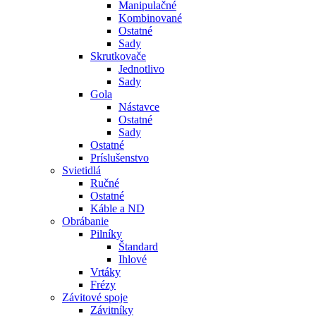
Manipulačné
Kombinované
Ostatné
Sady
Skrutkovače
Jednotlivo
Sady
Gola
Nástavce
Ostatné
Sady
Ostatné
Príslušenstvo
Svietidlá
Ručné
Ostatné
Káble a ND
Obrábanie
Pilníky
Štandard
Ihlové
Vrtáky
Frézy
Závitové spoje
Závitníky