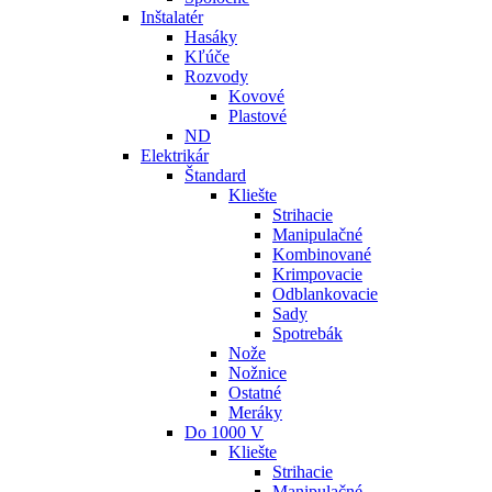
Inštalatér
Hasáky
Kľúče
Rozvody
Kovové
Plastové
ND
Elektrikár
Štandard
Kliešte
Strihacie
Manipulačné
Kombinované
Krimpovacie
Odblankovacie
Sady
Spotrebák
Nože
Nožnice
Ostatné
Meráky
Do 1000 V
Kliešte
Strihacie
Manipulačné