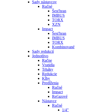
Sady nástavcov
Ručné
Šesťhran
IMBUS
TORX
XZN
Impact
Šesťhran
IMBUS
TORX
Kombinované
Sady redukcií
Jednotlivo
Račne
Vratidla
Trháky
Redukcie
Kĺby
Predĺženia
Ručné
Impact
Reťazové
Nástavce
Ručné
1/4"