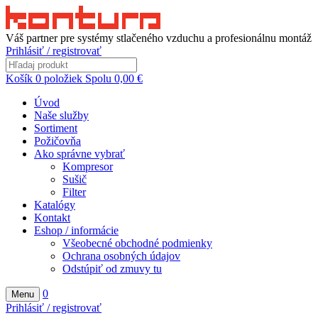
Váš partner pre systémy stlačeného vzduchu a profesionálnu montáž
Prihlásiť / registrovať
Košík
0
položiek
Spolu
0,00
€
Úvod
Naše služby
Sortiment
Požičovňa
Ako správne vybrať
Kompresor
Sušič
Filter
Katalógy
Kontakt
Eshop / informácie
Všeobecné obchodné podmienky
Ochrana osobných údajov
Odstúpiť od zmuvy tu
0
Menu
Prihlásiť / registrovať