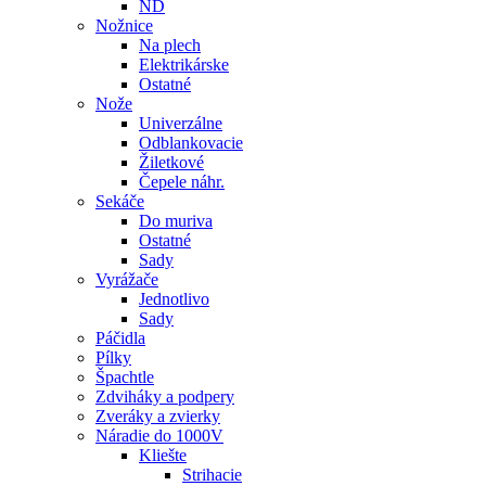
ND
Nožnice
Na plech
Elektrikárske
Ostatné
Nože
Univerzálne
Odblankovacie
Žiletkové
Čepele náhr.
Sekáče
Do muriva
Ostatné
Sady
Vyrážače
Jednotlivo
Sady
Páčidla
Pílky
Špachtle
Zdviháky a podpery
Zveráky a zvierky
Náradie do 1000V
Kliešte
Strihacie