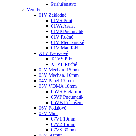
Príslušenstvo
Ventily
01V Základné
01VS Pilot
01VA Assist
01VP Pneumatik
01V Ručné
01V Mechanické
01V Manifold
X1V Nerezové
X1VS Pilot
X1VL Ručné
02V Mechan. 15mm
03V Mechan. 16mm
04V Panel 15 mm
05V VDMA 18mm
05VS Elektrom.
05VP Pneumatik
05VB Príslušen.
06V Pedálové
07V Mini
07V1 10mm
07V2 15mm
07VS 30mm
08V Namur