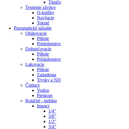
Tlmiče
Tesnenie závitov
O-krúžky
Navíjacie
Tekuté
Pneumatické náradie
Ofukovacie
Pištole
Príslušenstvo
Dohusťovacie
Pištole
Príslušenstvo
Lakovacie
Pištole
Zariadenia
Trysky a ND
Čistiace
Vodou
Pieskom
Rotačné - turbína
Impact
1/4"
3/8"
1/2"
3/4"