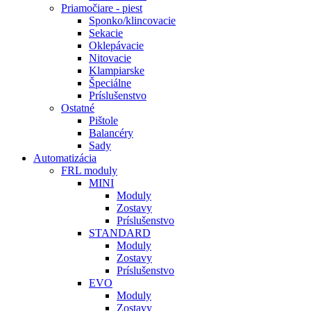
Priamočiare - piest
Sponko/klincovacie
Sekacie
Oklepávacie
Nitovacie
Klampiarske
Špeciálne
Príslušenstvo
Ostatné
Pištole
Balancéry
Sady
Automatizácia
FRL moduly
MINI
Moduly
Zostavy
Príslušenstvo
STANDARD
Moduly
Zostavy
Príslušenstvo
EVO
Moduly
Zostavy