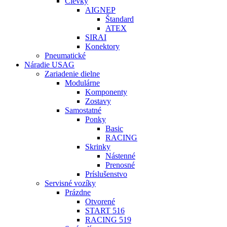
Cievky
AIGNEP
Štandard
ATEX
SIRAI
Konektory
Pneumatické
Náradie USAG
Zariadenie dielne
Modulárne
Komponenty
Zostavy
Samostatné
Ponky
Basic
RACING
Skrinky
Nástenné
Prenosné
Príslušenstvo
Servisné vozíky
Prázdne
Otvorené
START 516
RACING 519