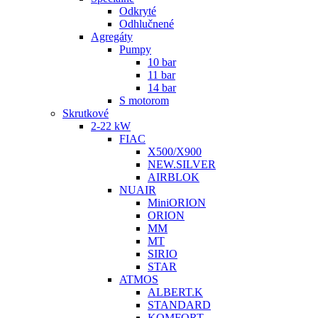
Odkryté
Odhlučnené
Agregáty
Pumpy
10 bar
11 bar
14 bar
S motorom
Skrutkové
2-22 kW
FIAC
X500/X900
NEW.SILVER
AIRBLOK
NUAIR
MiniORION
ORION
MM
MT
SIRIO
STAR
ATMOS
ALBERT.K
STANDARD
KOMFORT