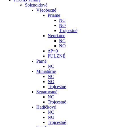
Solenoidové
Všeobecné
Priame
NC
NO
Trojcestné
Nepriame
NC
NO
ΔP=0
PULZNÉ
Parné
NC
Miniatúrne
NC
NO
Trojcestné
Separované
NC
Trojcestné
Hadičkové
NC
NO
Trojcestné