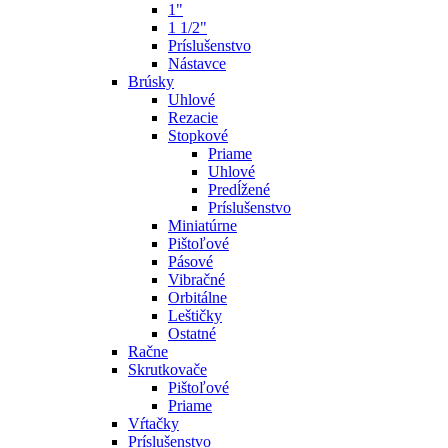
1"
1 1/2"
Príslušenstvo
Nástavce
Brúsky
Uhlové
Rezacie
Stopkové
Priame
Uhlové
Predĺžené
Príslušenstvo
Miniatúrne
Pištoľové
Pásové
Vibračné
Orbitálne
Leštičky
Ostatné
Račne
Skrutkovače
Pištoľové
Priame
Vŕtačky
Príslušenstvo