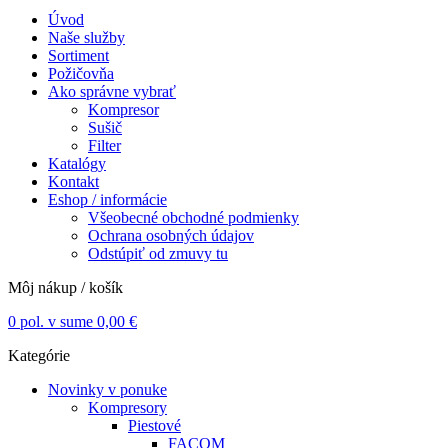
Úvod
Naše služby
Sortiment
Požičovňa
Ako správne vybrať
Kompresor
Sušič
Filter
Katalógy
Kontakt
Eshop / informácie
Všeobecné obchodné podmienky
Ochrana osobných údajov
Odstúpiť od zmuvy tu
Môj nákup / košík
0
pol. v sume
0,00
€
Kategórie
Novinky v ponuke
Kompresory
Piestové
FACOM