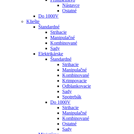
Nástavce
Ostatné
Do 1000V
Kliešte
Štandardné
Strihacie
Manipulačné
Kombinované
Sady
Elektrikárske
Štandardné
Strihacie
Manipulačné
Kombinované
Krimpovacie
Odblankovacie
Sady
Spotrebák
Do 1000V
Strihacie
Manipulačné
Kombinované
Ostatné
Sady