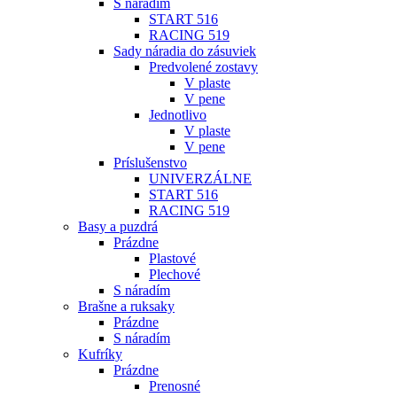
S náradím
START 516
RACING 519
Sady náradia do zásuviek
Predvolené zostavy
V plaste
V pene
Jednotlivo
V plaste
V pene
Príslušenstvo
UNIVERZÁLNE
START 516
RACING 519
Basy a puzdrá
Prázdne
Plastové
Plechové
S náradím
Brašne a ruksaky
Prázdne
S náradím
Kufríky
Prázdne
Prenosné