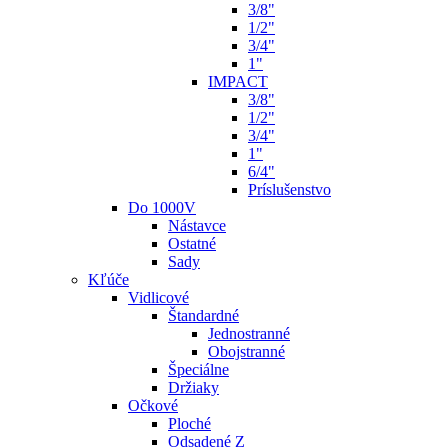
3/8"
1/2"
3/4"
1"
IMPACT
3/8"
1/2"
3/4"
1"
6/4"
Príslušenstvo
Do 1000V
Nástavce
Ostatné
Sady
Kľúče
Vidlicové
Štandardné
Jednostranné
Obojstranné
Špeciálne
Držiaky
Očkové
Ploché
Odsadené Z