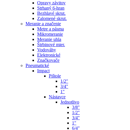
Opravy závitov
Strhaný 6-hran
Bezhlavé skrut.
Zalomené skrut.
Meranie a značenie
Metre a pásma
Mikromeranie
Meranie uhla
Štrbinové mier.
Vodováhy
Elektronické
Značkovače
Pneumatické
Impact
Pištole
1/2"
3/4"
1"
Nástavce
Jednotlivo
3/8"
1/2"
3/4"
1"
6/4"