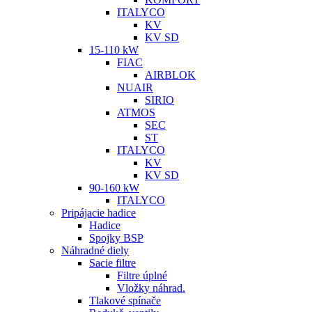
ITALYCO
KV
KV SD
15-110 kW
FIAC
AIRBLOK
NUAIR
SIRIO
ATMOS
SEC
ST
ITALYCO
KV
KV SD
90-160 kW
ITALYCO
Pripájacie hadice
Hadice
Spojky BSP
Náhradné diely
Sacie filtre
Filtre úplné
Vložky náhrad.
Tlakové spínače