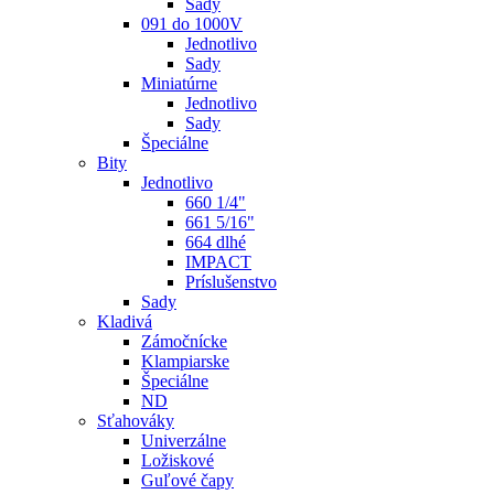
Sady
091 do 1000V
Jednotlivo
Sady
Miniatúrne
Jednotlivo
Sady
Špeciálne
Bity
Jednotlivo
660 1/4"
661 5/16"
664 dlhé
IMPACT
Príslušenstvo
Sady
Kladivá
Zámočnícke
Klampiarske
Špeciálne
ND
Sťahováky
Univerzálne
Ložiskové
Guľové čapy