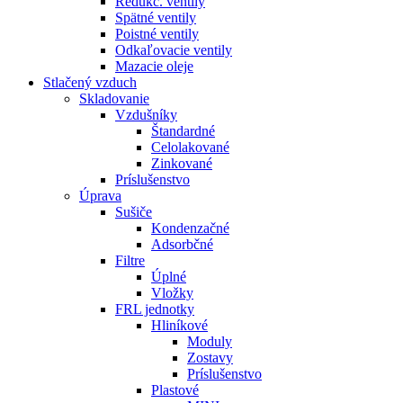
Redukč. ventily
Spätné ventily
Poistné ventily
Odkaľovacie ventily
Mazacie oleje
Stlačený vzduch
Skladovanie
Vzdušníky
Štandardné
Celolakované
Zinkované
Príslušenstvo
Úprava
Sušiče
Kondenzačné
Adsorbčné
Filtre
Úplné
Vložky
FRL jednotky
Hliníkové
Moduly
Zostavy
Príslušenstvo
Plastové