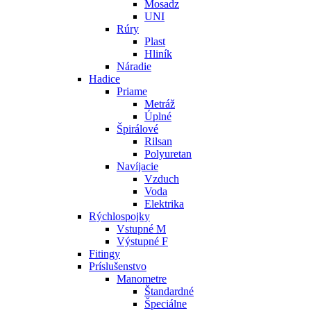
Mosadz
UNI
Rúry
Plast
Hliník
Náradie
Hadice
Priame
Metráž
Úplné
Špirálové
Rilsan
Polyuretan
Navíjacie
Vzduch
Voda
Elektrika
Rýchlospojky
Vstupné M
Výstupné F
Fitingy
Príslušenstvo
Manometre
Štandardné
Špeciálne