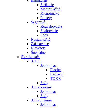
Miniatúrne
Strihacie
Manipulačné
Klenotnícke
Pinzety
Segerové
Rozťahovacie
Sťahovacie
Sady
Nastaviteľné
Zaisťovacie
Nitovacie
Špeciálne
Skrutkovače
324 top
Jednotlivo
Ploché
Krížové
TORX
Sady
322 ekonomy
Jednotlivo
Sady
333 výmenné
Jednotlivo