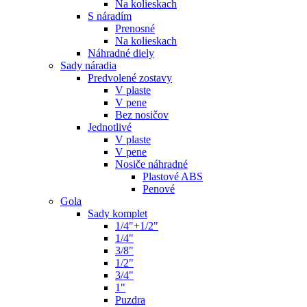
Na kolieskach
S náradím
Prenosné
Na kolieskach
Náhradné diely
Sady náradia
Predvolené zostavy
V plaste
V pene
Bez nosičov
Jednotlivé
V plaste
V pene
Nosiče náhradné
Plastové ABS
Penové
Gola
Sady komplet
1/4"+1/2"
1/4"
3/8"
1/2"
3/4"
1"
Puzdra