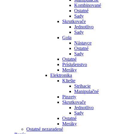
Kombinované
Ostatné
Sady
Skrutkovače
Jednotlivo
Sady
Gola
Nástavce
Ostatné
Sady
Ostatné
Príslušenstvo
Meráky
Elektronika
Kliešte
Strihacie
Manipulačné
Pinzety
Skrutkovače
Jednotlivo
Sady
Ostatné
Meráky
Ostatné nezaradené