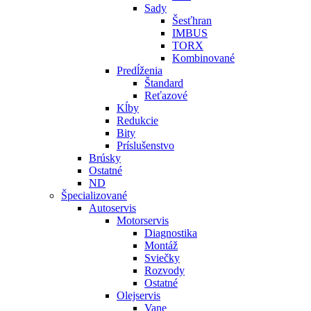
Sady
Šesťhran
IMBUS
TORX
Kombinované
Predĺženia
Štandard
Reťazové
Kĺby
Redukcie
Bity
Príslušenstvo
Brúsky
Ostatné
ND
Špecializované
Autoservis
Motorservis
Diagnostika
Montáž
Sviečky
Rozvody
Ostatné
Olejservis
Vane