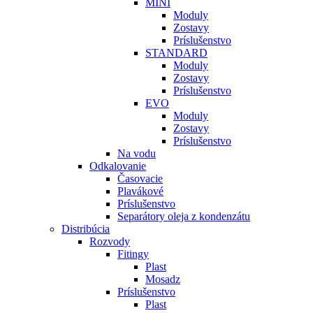
MINI
Moduly
Zostavy
Príslušenstvo
STANDARD
Moduly
Zostavy
Príslušenstvo
EVO
Moduly
Zostavy
Príslušenstvo
Na vodu
Odkalovanie
Časovacie
Plavákové
Príslušenstvo
Separátory oleja z kondenzátu
Distribúcia
Rozvody
Fitingy
Plast
Mosadz
Príslušenstvo
Plast