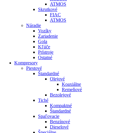
ATMOS
Skrutkové
FIAC
ATMOS
Náradie
Vozíky
Zariadenie
Gola
Kľúče
Prístroje
Ostatné
Kompresory
Piestové
Štandardné
Olejové
Koaxiálne
Remeňové
Bezolejové
Tiché
Kompaktné
Štandardné
Spaľovacie
Benzínové
Dieselové
Špeciálne