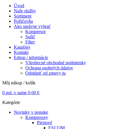
Úvod
Naše služby
Sortiment
Požičovňa
Ako správne vybrať
Kompresor
Sušič
Filter
Katalógy
Kontakt
Eshop / informácie
Všeobecné obchodné podmienky
Ochrana osobných údajov
Odstúpiť od zmuvy tu
Môj nákup / košík
0
pol. v sume
0,00
€
Kategórie
Novinky v ponuke
Kompresory
Piestové
FACOM