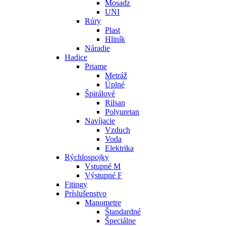
Mosadz
UNI
Rúry
Plast
Hliník
Náradie
Hadice
Priame
Metráž
Úplné
Špirálové
Rilsan
Polyuretan
Navíjacie
Vzduch
Voda
Elektrika
Rýchlospojky
Vstupné M
Výstupné F
Fitingy
Príslušenstvo
Manometre
Štandardné
Špeciálne