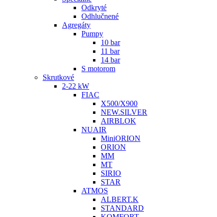
Odkryté
Odhlučnené
Agregáty
Pumpy
10 bar
11 bar
14 bar
S motorom
Skrutkové
2-22 kW
FIAC
X500/X900
NEW.SILVER
AIRBLOK
NUAIR
MiniORION
ORION
MM
MT
SIRIO
STAR
ATMOS
ALBERT.K
STANDARD
KOMFORT