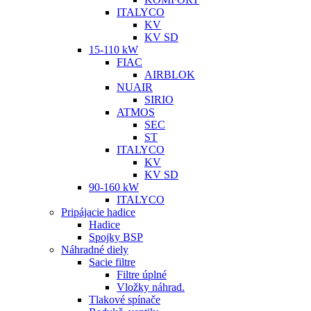
ITALYCO
KV
KV SD
15-110 kW
FIAC
AIRBLOK
NUAIR
SIRIO
ATMOS
SEC
ST
ITALYCO
KV
KV SD
90-160 kW
ITALYCO
Pripájacie hadice
Hadice
Spojky BSP
Náhradné diely
Sacie filtre
Filtre úplné
Vložky náhrad.
Tlakové spínače