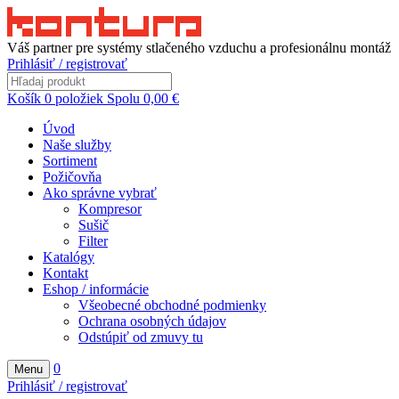
Váš partner pre systémy stlačeného vzduchu a profesionálnu montáž
Prihlásiť / registrovať
Košík
0
položiek
Spolu
0,00
€
Úvod
Naše služby
Sortiment
Požičovňa
Ako správne vybrať
Kompresor
Sušič
Filter
Katalógy
Kontakt
Eshop / informácie
Všeobecné obchodné podmienky
Ochrana osobných údajov
Odstúpiť od zmuvy tu
0
Menu
Prihlásiť / registrovať