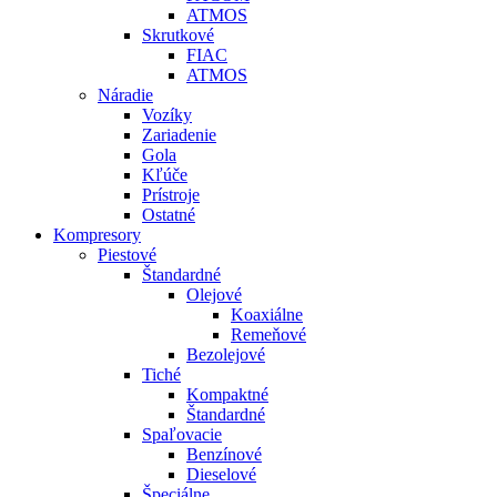
ATMOS
Skrutkové
FIAC
ATMOS
Náradie
Vozíky
Zariadenie
Gola
Kľúče
Prístroje
Ostatné
Kompresory
Piestové
Štandardné
Olejové
Koaxiálne
Remeňové
Bezolejové
Tiché
Kompaktné
Štandardné
Spaľovacie
Benzínové
Dieselové
Špeciálne