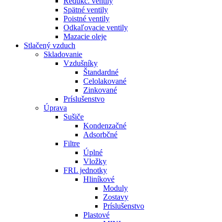
Redukč. ventily
Spätné ventily
Poistné ventily
Odkaľovacie ventily
Mazacie oleje
Stlačený vzduch
Skladovanie
Vzdušníky
Štandardné
Celolakované
Zinkované
Príslušenstvo
Úprava
Sušiče
Kondenzačné
Adsorbčné
Filtre
Úplné
Vložky
FRL jednotky
Hliníkové
Moduly
Zostavy
Príslušenstvo
Plastové