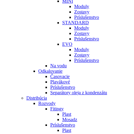
MINI
Moduly
Zostavy
Príslušenstvo
STANDARD
Moduly
Zostavy
Príslušenstvo
EVO
Moduly
Zostavy
Príslušenstvo
Na vodu
Odkalovanie
Časovacie
Plavákové
Príslušenstvo
Separátory oleja z kondenzátu
Distribúcia
Rozvody
Fitingy
Plast
Mosadz
Príslušenstvo
Plast