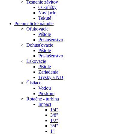
Tesnenie závitov
O-krúžky
Navíjacie
Tekuté
Pneumatické náradie
Ofukovacie
Pištole
Príslušenstvo
Dohusťovacie
Pištole
Príslušenstvo
Lakovacie
Pištole
Zariadenia
Trysky a ND
Čistiace
Vodou
Pieskom
Rotačné - turbína
Impact
1/4"
3/8"
1/2"
3/4"
1"