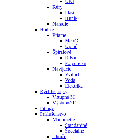
UNI
Rúry
Plast
Hliník
Náradie
Hadice
Priame
Metráž
Úplné
Špirálové
Rilsan
Polyuretan
Navíjacie
Vzduch
Voda
Elektrika
Rýchlospojky
Vstupné M
Výstupné F
Fitingy
Príslušenstvo
Manometre
Štandardné
Špeciálne
Tlmiče