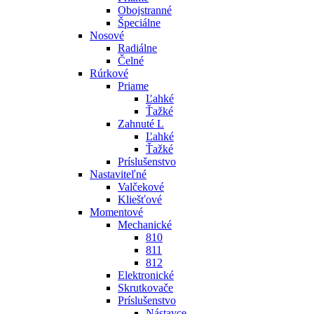
Obojstranné
Špeciálne
Nosové
Radiálne
Čelné
Rúrkové
Priame
Ľahké
Ťažké
Zahnuté L
Ľahké
Ťažké
Príslušenstvo
Nastaviteľné
Valčekové
Kliešťové
Momentové
Mechanické
810
811
812
Elektronické
Skrutkovače
Príslušenstvo
Nástavce