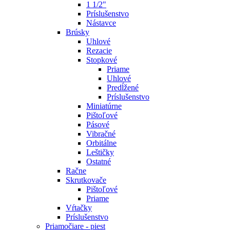
1 1/2"
Príslušenstvo
Nástavce
Brúsky
Uhlové
Rezacie
Stopkové
Priame
Uhlové
Predĺžené
Príslušenstvo
Miniatúrne
Pištoľové
Pásové
Vibračné
Orbitálne
Leštičky
Ostatné
Račne
Skrutkovače
Pištoľové
Priame
Vŕtačky
Príslušenstvo
Priamočiare - piest