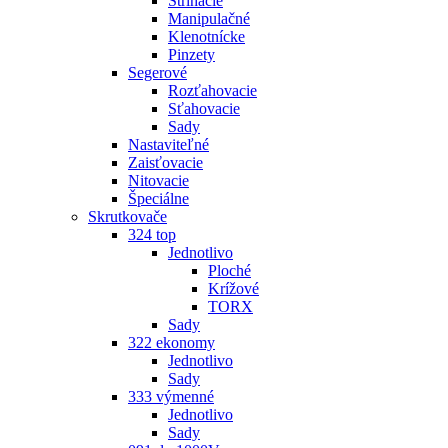
Strihacie
Manipulačné
Klenotnícke
Pinzety
Segerové
Rozťahovacie
Sťahovacie
Sady
Nastaviteľné
Zaisťovacie
Nitovacie
Špeciálne
Skrutkovače
324 top
Jednotlivo
Ploché
Krížové
TORX
Sady
322 ekonomy
Jednotlivo
Sady
333 výmenné
Jednotlivo
Sady