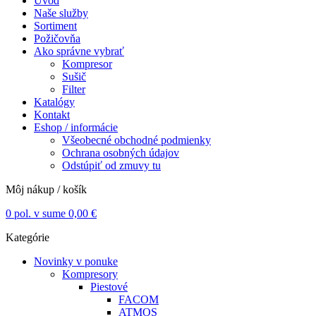
Úvod
Naše služby
Sortiment
Požičovňa
Ako správne vybrať
Kompresor
Sušič
Filter
Katalógy
Kontakt
Eshop / informácie
Všeobecné obchodné podmienky
Ochrana osobných údajov
Odstúpiť od zmuvy tu
Môj nákup / košík
0
pol. v sume
0,00
€
Kategórie
Novinky v ponuke
Kompresory
Piestové
FACOM
ATMOS