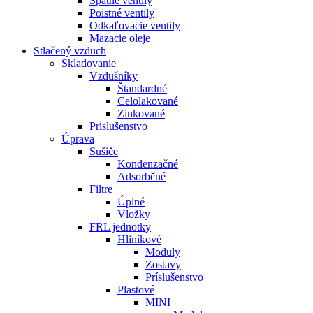
Spätné ventily
Poistné ventily
Odkaľovacie ventily
Mazacie oleje
Stlačený vzduch
Skladovanie
Vzdušníky
Štandardné
Celolakované
Zinkované
Príslušenstvo
Úprava
Sušiče
Kondenzačné
Adsorbčné
Filtre
Úplné
Vložky
FRL jednotky
Hliníkové
Moduly
Zostavy
Príslušenstvo
Plastové
MINI