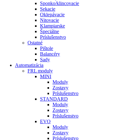
Sponko/klincovacie
Sekacie
Oklepávacie
Nitovacie
Klampiarske
Špeciálne
Príslušenstvo
Ostatné
Pištole
Balancéry
Sady
Automatizácia
FRL moduly
MINI
Moduly
Zostavy
Príslušenstvo
STANDARD
Moduly
Zostavy
Príslušenstvo
EVO
Moduly
Zostavy
Príslušenstvo