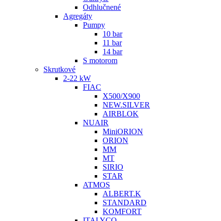
Odhlučnené
Agregáty
Pumpy
10 bar
11 bar
14 bar
S motorom
Skrutkové
2-22 kW
FIAC
X500/X900
NEW.SILVER
AIRBLOK
NUAIR
MiniORION
ORION
MM
MT
SIRIO
STAR
ATMOS
ALBERT.K
STANDARD
KOMFORT
ITALYCO