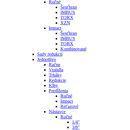
Ručné
Šesťhran
IMBUS
TORX
XZN
Impact
Šesťhran
IMBUS
TORX
Kombinované
Sady redukcií
Jednotlivo
Račne
Vratidla
Trháky
Redukcie
Kĺby
Predĺženia
Ručné
Impact
Reťazové
Nástavce
Ručné
1/4"
3/8"