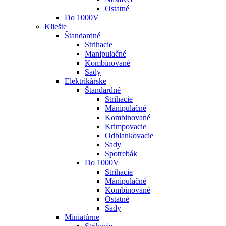
Ostatné
Do 1000V
Kliešte
Štandardné
Strihacie
Manipulačné
Kombinované
Sady
Elektrikárske
Štandardné
Strihacie
Manipulačné
Kombinované
Krimpovacie
Odblankovacie
Sady
Spotrebák
Do 1000V
Strihacie
Manipulačné
Kombinované
Ostatné
Sady
Miniatúrne