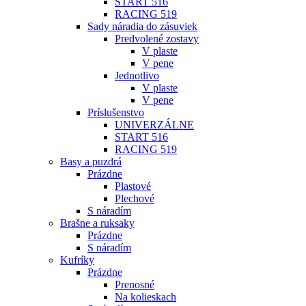
START 516
RACING 519
Sady náradia do zásuviek
Predvolené zostavy
V plaste
V pene
Jednotlivo
V plaste
V pene
Príslušenstvo
UNIVERZÁLNE
START 516
RACING 519
Basy a puzdrá
Prázdne
Plastové
Plechové
S náradím
Brašne a ruksaky
Prázdne
S náradím
Kufríky
Prázdne
Prenosné
Na kolieskach