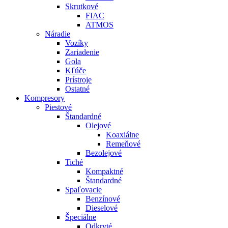
Skrutkové
FIAC
ATMOS
Náradie
Vozíky
Zariadenie
Gola
Kľúče
Prístroje
Ostatné
Kompresory
Piestové
Štandardné
Olejové
Koaxiálne
Remeňové
Bezolejové
Tiché
Kompaktné
Štandardné
Spaľovacie
Benzínové
Dieselové
Špeciálne
Odkryté