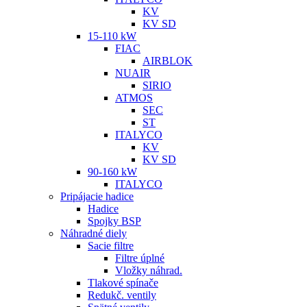
KV
KV SD
15-110 kW
FIAC
AIRBLOK
NUAIR
SIRIO
ATMOS
SEC
ST
ITALYCO
KV
KV SD
90-160 kW
ITALYCO
Pripájacie hadice
Hadice
Spojky BSP
Náhradné diely
Sacie filtre
Filtre úplné
Vložky náhrad.
Tlakové spínače
Redukč. ventily