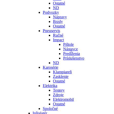
Ostatné
ND
Podvozky
Nápravy
Brzdy
Ostatné
Pneuservis
Ručné
Impact
Pištole
Nástavce
Predĺženia
Príslušenstvo
ND
Karosérie
Klampiareň
Zasklenie
Ostatné
Elektrika
Testery
Zdroje
Elektromobil
Ostatné
Spoločné
Inštalatér