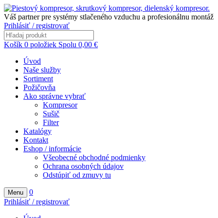
Váš partner pre systémy stlačeného vzduchu a profesionálnu montáž
Prihlásiť / registrovať
Košík
0
položiek
Spolu
0,00
€
Úvod
Naše služby
Sortiment
Požičovňa
Ako správne vybrať
Kompresor
Sušič
Filter
Katalógy
Kontakt
Eshop / informácie
Všeobecné obchodné podmienky
Ochrana osobných údajov
Odstúpiť od zmuvy tu
0
Menu
Prihlásiť / registrovať