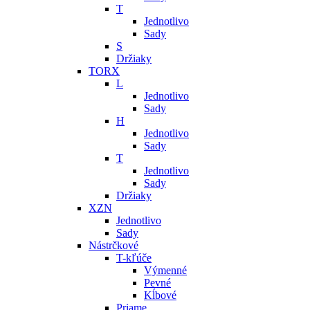
T
Jednotlivo
Sady
S
Držiaky
TORX
L
Jednotlivo
Sady
H
Jednotlivo
Sady
T
Jednotlivo
Sady
Držiaky
XZN
Jednotlivo
Sady
Nástrčkové
T-kľúče
Výmenné
Pevné
Kĺbové
Priame