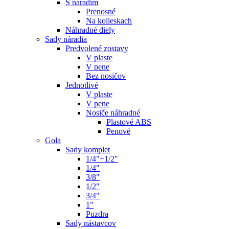
S náradím
Prenosné
Na kolieskach
Náhradné diely
Sady náradia
Predvolené zostavy
V plaste
V pene
Bez nosičov
Jednotlivé
V plaste
V pene
Nosiče náhradné
Plastové ABS
Penové
Gola
Sady komplet
1/4"+1/2"
1/4"
3/8"
1/2"
3/4"
1"
Puzdra
Sady nástavcov