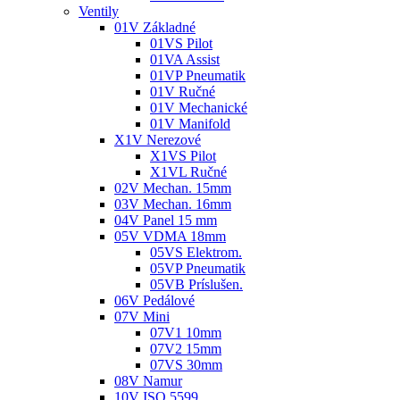
Ventily
01V Základné
01VS Pilot
01VA Assist
01VP Pneumatik
01V Ručné
01V Mechanické
01V Manifold
X1V Nerezové
X1VS Pilot
X1VL Ručné
02V Mechan. 15mm
03V Mechan. 16mm
04V Panel 15 mm
05V VDMA 18mm
05VS Elektrom.
05VP Pneumatik
05VB Príslušen.
06V Pedálové
07V Mini
07V1 10mm
07V2 15mm
07VS 30mm
08V Namur
10V ISO 5599