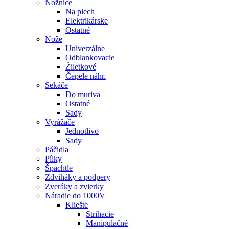
Nožnice
Na plech
Elektrikárske
Ostatné
Nože
Univerzálne
Odblankovacie
Žiletkové
Čepele náhr.
Sekáče
Do muriva
Ostatné
Sady
Vyrážače
Jednotlivo
Sady
Páčidla
Pílky
Špachtle
Zdviháky a podpery
Zveráky a zvierky
Náradie do 1000V
Kliešte
Strihacie
Manipulačné