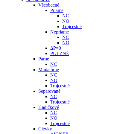
Všeobecné
Priame
NC
NO
Trojcestné
Nepriame
NC
NO
ΔP=0
PULZNÉ
Parné
NC
Miniatúrne
NC
NO
Trojcestné
Separované
NC
Trojcestné
Hadičkové
NC
NO
Trojcestné
Cievky