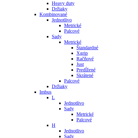
Heavy duty
Držiaky
Kombinované
Jednotlivo
Metrické
Palcové
Sady
Metrické
Štandardné
Xgrip
Račňové
Just
Predĺžené
Skrátené
Palcové
Držiaky
Imbus
L
Jednotlivo
Sady
Metrické
Palcové
H
Jednotlivo
Sady