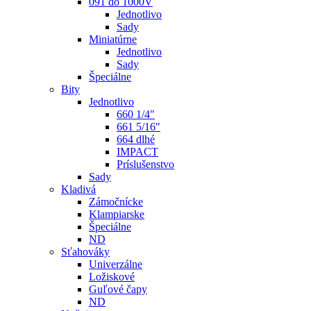
091 do 1000V
Jednotlivo
Sady
Miniatúrne
Jednotlivo
Sady
Špeciálne
Bity
Jednotlivo
660 1/4"
661 5/16"
664 dlhé
IMPACT
Príslušenstvo
Sady
Kladivá
Zámočnícke
Klampiarske
Špeciálne
ND
Sťahováky
Univerzálne
Ložiskové
Guľové čapy
ND