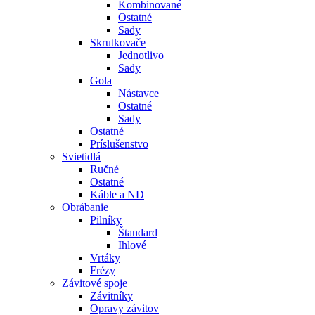
Kombinované
Ostatné
Sady
Skrutkovače
Jednotlivo
Sady
Gola
Nástavce
Ostatné
Sady
Ostatné
Príslušenstvo
Svietidlá
Ručné
Ostatné
Káble a ND
Obrábanie
Pilníky
Štandard
Ihlové
Vrtáky
Frézy
Závitové spoje
Závitníky
Opravy závitov