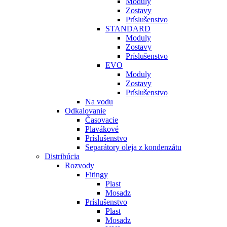
Moduly
Zostavy
Príslušenstvo
STANDARD
Moduly
Zostavy
Príslušenstvo
EVO
Moduly
Zostavy
Príslušenstvo
Na vodu
Odkalovanie
Časovacie
Plavákové
Príslušenstvo
Separátory oleja z kondenzátu
Distribúcia
Rozvody
Fitingy
Plast
Mosadz
Príslušenstvo
Plast
Mosadz