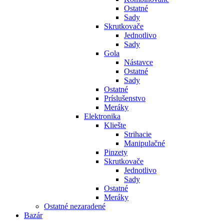
Ostatné
Sady
Skrutkovače
Jednotlivo
Sady
Gola
Nástavce
Ostatné
Sady
Ostatné
Príslušenstvo
Meráky
Elektronika
Kliešte
Strihacie
Manipulačné
Pinzety
Skrutkovače
Jednotlivo
Sady
Ostatné
Meráky
Ostatné nezaradené
Bazár