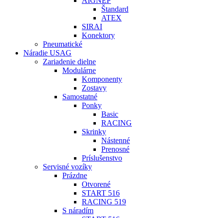
AIGNEP
Štandard
ATEX
SIRAI
Konektory
Pneumatické
Náradie USAG
Zariadenie dielne
Modulárne
Komponenty
Zostavy
Samostatné
Ponky
Basic
RACING
Skrinky
Nástenné
Prenosné
Príslušenstvo
Servisné vozíky
Prázdne
Otvorené
START 516
RACING 519
S náradím