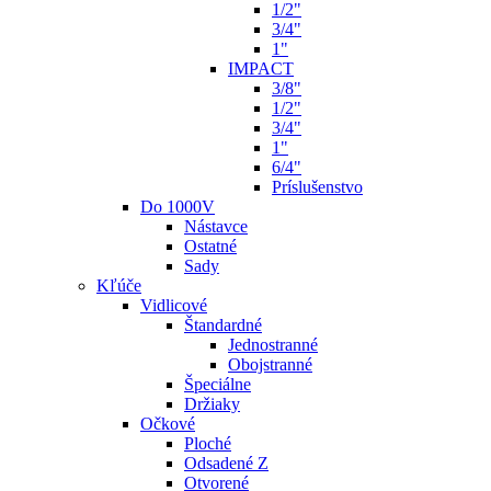
1/2"
3/4"
1"
IMPACT
3/8"
1/2"
3/4"
1"
6/4"
Príslušenstvo
Do 1000V
Nástavce
Ostatné
Sady
Kľúče
Vidlicové
Štandardné
Jednostranné
Obojstranné
Špeciálne
Držiaky
Očkové
Ploché
Odsadené Z
Otvorené