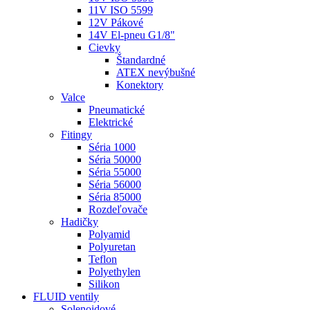
11V ISO 5599
12V Pákové
14V El-pneu G1/8"
Cievky
Štandardné
ATEX nevýbušné
Konektory
Valce
Pneumatické
Elektrické
Fitingy
Séria 1000
Séria 50000
Séria 55000
Séria 56000
Séria 85000
Rozdeľovače
Hadičky
Polyamid
Polyuretan
Teflon
Polyethylen
Silikon
FLUID ventily
Solenoidové