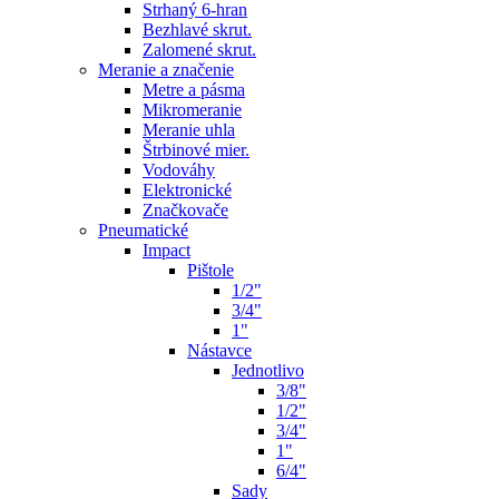
Strhaný 6-hran
Bezhlavé skrut.
Zalomené skrut.
Meranie a značenie
Metre a pásma
Mikromeranie
Meranie uhla
Štrbinové mier.
Vodováhy
Elektronické
Značkovače
Pneumatické
Impact
Pištole
1/2"
3/4"
1"
Nástavce
Jednotlivo
3/8"
1/2"
3/4"
1"
6/4"
Sady