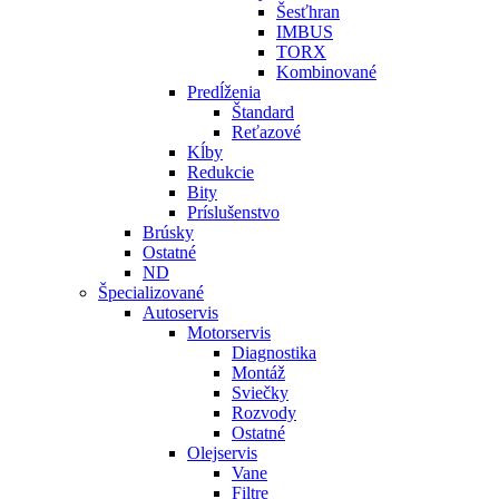
Šesťhran
IMBUS
TORX
Kombinované
Predĺženia
Štandard
Reťazové
Kĺby
Redukcie
Bity
Príslušenstvo
Brúsky
Ostatné
ND
Špecializované
Autoservis
Motorservis
Diagnostika
Montáž
Sviečky
Rozvody
Ostatné
Olejservis
Vane
Filtre