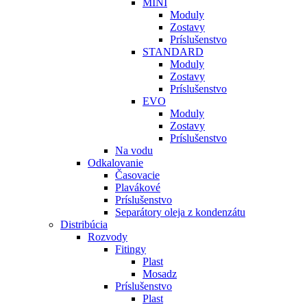
MINI
Moduly
Zostavy
Príslušenstvo
STANDARD
Moduly
Zostavy
Príslušenstvo
EVO
Moduly
Zostavy
Príslušenstvo
Na vodu
Odkalovanie
Časovacie
Plavákové
Príslušenstvo
Separátory oleja z kondenzátu
Distribúcia
Rozvody
Fitingy
Plast
Mosadz
Príslušenstvo
Plast