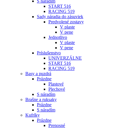
S náradím
START 516
RACING 519
Sady náradia do zásuviek
Predvolené zostavy
V plaste
V pene
Jednotlivo
V plaste
V pene
Príslušenstvo
UNIVERZÁLNE
START 516
RACING 519
Basy a puzdrá
Prázdne
Plastové
Plechové
S náradím
Brašne a ruksaky
Prázdne
S náradím
Kufríky
Prázdne
Prenosné