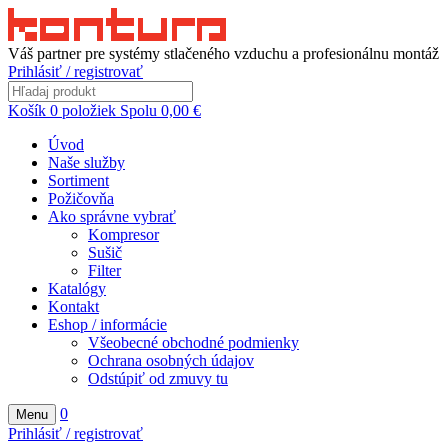
Váš partner pre systémy stlačeného vzduchu a profesionálnu montáž
Prihlásiť / registrovať
Košík
0
položiek
Spolu
0,00
€
Úvod
Naše služby
Sortiment
Požičovňa
Ako správne vybrať
Kompresor
Sušič
Filter
Katalógy
Kontakt
Eshop / informácie
Všeobecné obchodné podmienky
Ochrana osobných údajov
Odstúpiť od zmuvy tu
0
Menu
Prihlásiť / registrovať