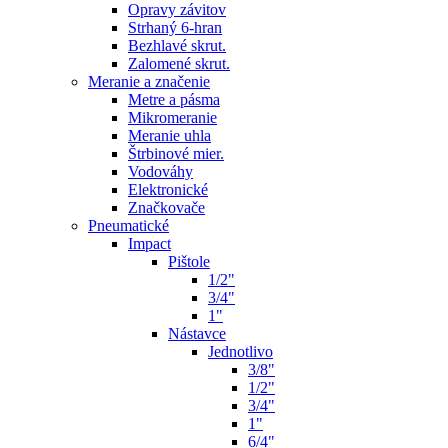
Opravy závitov
Strhaný 6-hran
Bezhlavé skrut.
Zalomené skrut.
Meranie a značenie
Metre a pásma
Mikromeranie
Meranie uhla
Štrbinové mier.
Vodováhy
Elektronické
Značkovače
Pneumatické
Impact
Pištole
1/2"
3/4"
1"
Nástavce
Jednotlivo
3/8"
1/2"
3/4"
1"
6/4"