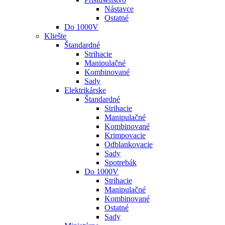
Nástavce
Ostatné
Do 1000V
Kliešte
Štandardné
Strihacie
Manipulačné
Kombinované
Sady
Elektrikárske
Štandardné
Strihacie
Manipulačné
Kombinované
Krimpovacie
Odblankovacie
Sady
Spotrebák
Do 1000V
Strihacie
Manipulačné
Kombinované
Ostatné
Sady