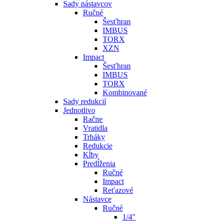
Sady nástavcov
Ručné
Šesťhran
IMBUS
TORX
XZN
Impact
Šesťhran
IMBUS
TORX
Kombinované
Sady redukcií
Jednotlivo
Račne
Vratidla
Trháky
Redukcie
Kĺby
Predĺženia
Ručné
Impact
Reťazové
Nástavce
Ručné
1/4"