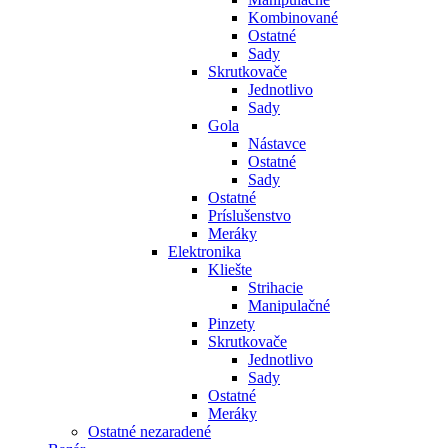
Kombinované
Ostatné
Sady
Skrutkovače
Jednotlivo
Sady
Gola
Nástavce
Ostatné
Sady
Ostatné
Príslušenstvo
Meráky
Elektronika
Kliešte
Strihacie
Manipulačné
Pinzety
Skrutkovače
Jednotlivo
Sady
Ostatné
Meráky
Ostatné nezaradené