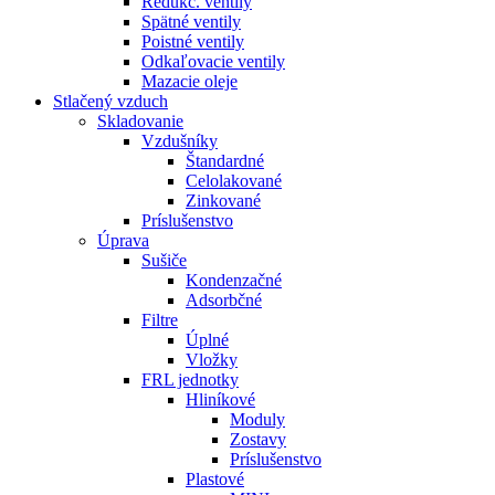
Redukč. ventily
Spätné ventily
Poistné ventily
Odkaľovacie ventily
Mazacie oleje
Stlačený vzduch
Skladovanie
Vzdušníky
Štandardné
Celolakované
Zinkované
Príslušenstvo
Úprava
Sušiče
Kondenzačné
Adsorbčné
Filtre
Úplné
Vložky
FRL jednotky
Hliníkové
Moduly
Zostavy
Príslušenstvo
Plastové