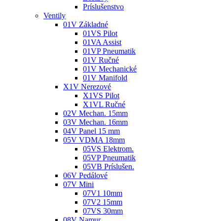
Príslušenstvo
Ventily
01V Základné
01VS Pilot
01VA Assist
01VP Pneumatik
01V Ručné
01V Mechanické
01V Manifold
X1V Nerezové
X1VS Pilot
X1VL Ručné
02V Mechan. 15mm
03V Mechan. 16mm
04V Panel 15 mm
05V VDMA 18mm
05VS Elektrom.
05VP Pneumatik
05VB Príslušen.
06V Pedálové
07V Mini
07V1 10mm
07V2 15mm
07VS 30mm
08V Namur