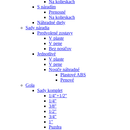
Na kolieskach
S náradím
Prenosné
Na kolieskach
Náhradné diely
Sady náradia
Predvolené zostavy
V plaste
V pene
Bez nosičov
Jednotlivé
V plaste
V pene
Nosiče náhradné
Plastové ABS
Penové
Gola
Sady komplet
1/4"+1/2"
1/4"
3/8"
1/2"
3/4"
1"
Puzdra