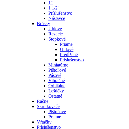
1"
1 1/2"
Príslušenstvo
Nástavce
Brúsky
Uhlové
Rezacie
Stopkové
Priame
Uhlové
Predĺžené
Príslušenstvo
Miniatúrne
Pištoľové
Pásové
Vibračné
Orbitálne
Leštičky
Ostatné
Račne
Skrutkovače
Pištoľové
Priame
Vŕtačky
Príslušenstvo