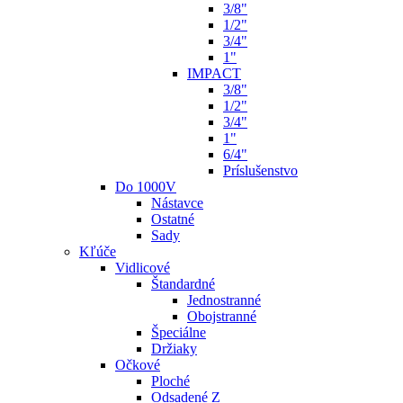
3/8"
1/2"
3/4"
1"
IMPACT
3/8"
1/2"
3/4"
1"
6/4"
Príslušenstvo
Do 1000V
Nástavce
Ostatné
Sady
Kľúče
Vidlicové
Štandardné
Jednostranné
Obojstranné
Špeciálne
Držiaky
Očkové
Ploché
Odsadené Z