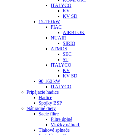
ITALYCO
KV
KV SD
15-110 kW
FIAC
AIRBLOK
NUAIR
SIRIO
ATMOS
SEC
ST
ITALYCO
KV
KV SD
90-160 kW
ITALYCO
Pripájacie hadice
Hadice
Spojky BSP
Náhradné diely
Sacie filtre
Filtre úplné
Vložky náhrad.
Tlakové spínače