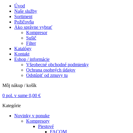
Úvod
Naše služby
Sortiment
Požičovňa
Ako správne vybrať
Kompresor
Sušič
Filter
Katalógy
Kontakt
Eshop / informácie
Všeobecné obchodné podmienky
Ochrana osobných údajov
Odstúpiť od zmuvy tu
Môj nákup / košík
0
pol. v sume
0,00
€
Kategórie
Novinky v ponuke
Kompresory
Piestové
FACOM