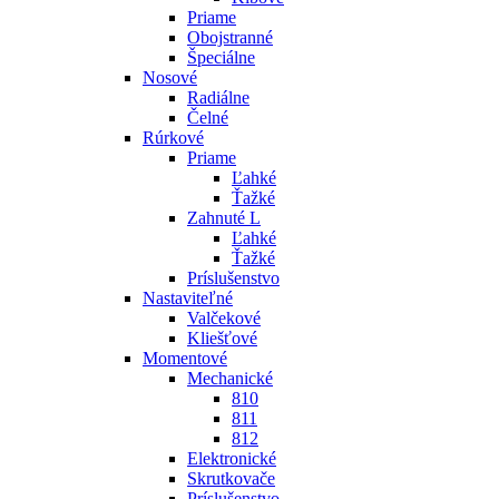
Priame
Obojstranné
Špeciálne
Nosové
Radiálne
Čelné
Rúrkové
Priame
Ľahké
Ťažké
Zahnuté L
Ľahké
Ťažké
Príslušenstvo
Nastaviteľné
Valčekové
Kliešťové
Momentové
Mechanické
810
811
812
Elektronické
Skrutkovače
Príslušenstvo