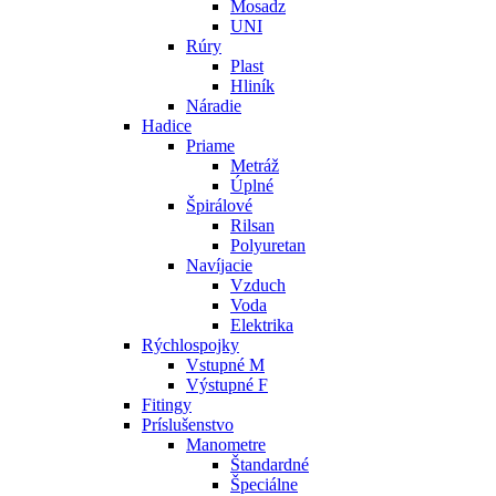
Mosadz
UNI
Rúry
Plast
Hliník
Náradie
Hadice
Priame
Metráž
Úplné
Špirálové
Rilsan
Polyuretan
Navíjacie
Vzduch
Voda
Elektrika
Rýchlospojky
Vstupné M
Výstupné F
Fitingy
Príslušenstvo
Manometre
Štandardné
Špeciálne