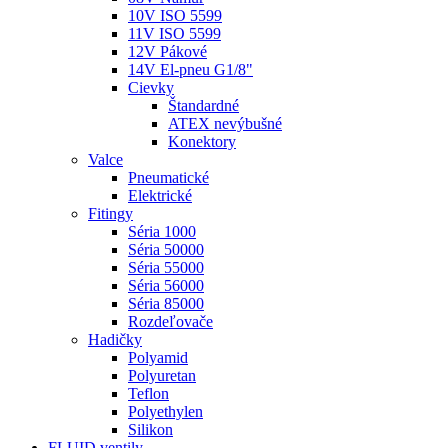
10V ISO 5599
11V ISO 5599
12V Pákové
14V El-pneu G1/8"
Cievky
Štandardné
ATEX nevýbušné
Konektory
Valce
Pneumatické
Elektrické
Fitingy
Séria 1000
Séria 50000
Séria 55000
Séria 56000
Séria 85000
Rozdeľovače
Hadičky
Polyamid
Polyuretan
Teflon
Polyethylen
Silikon
FLUID ventily