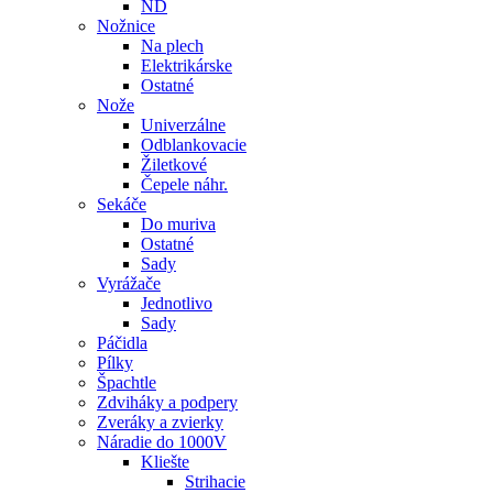
ND
Nožnice
Na plech
Elektrikárske
Ostatné
Nože
Univerzálne
Odblankovacie
Žiletkové
Čepele náhr.
Sekáče
Do muriva
Ostatné
Sady
Vyrážače
Jednotlivo
Sady
Páčidla
Pílky
Špachtle
Zdviháky a podpery
Zveráky a zvierky
Náradie do 1000V
Kliešte
Strihacie