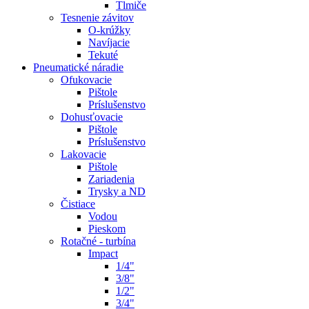
Tlmiče
Tesnenie závitov
O-krúžky
Navíjacie
Tekuté
Pneumatické náradie
Ofukovacie
Pištole
Príslušenstvo
Dohusťovacie
Pištole
Príslušenstvo
Lakovacie
Pištole
Zariadenia
Trysky a ND
Čistiace
Vodou
Pieskom
Rotačné - turbína
Impact
1/4"
3/8"
1/2"
3/4"