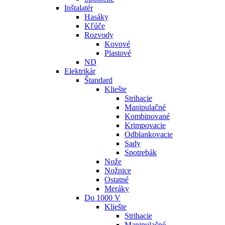
Inštalatér
Hasáky
Kľúče
Rozvody
Kovové
Plastové
ND
Elektrikár
Štandard
Kliešte
Strihacie
Manipulačné
Kombinované
Krimpovacie
Odblankovacie
Sady
Spotrebák
Nože
Nožnice
Ostatné
Meráky
Do 1000 V
Kliešte
Strihacie
Manipulačné