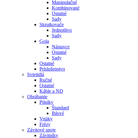
Manipulačné
Kombinované
Ostatné
Sady
Skrutkovače
Jednotlivo
Sady
Gola
Nástavce
Ostatné
Sady
Ostatné
Príslušenstvo
Svietidlá
Ručné
Ostatné
Káble a ND
Obrábanie
Pilníky
Štandard
Ihlové
Vrtáky
Frézy
Závitové spoje
Závitníky