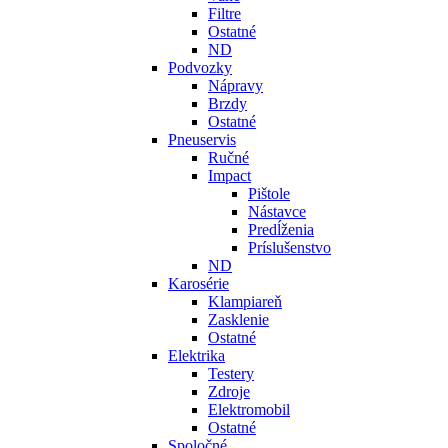
Filtre
Ostatné
ND
Podvozky
Nápravy
Brzdy
Ostatné
Pneuservis
Ručné
Impact
Pištole
Nástavce
Predĺženia
Príslušenstvo
ND
Karosérie
Klampiareň
Zasklenie
Ostatné
Elektrika
Testery
Zdroje
Elektromobil
Ostatné
Spoločné