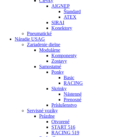
Cievky
AIGNEP
Štandard
ATEX
SIRAI
Konektory
Pneumatické
Náradie USAG
Zariadenie dielne
Modulárne
Komponenty
Zostavy
Samostatné
Ponky
Basic
RACING
Skrinky
Nástenné
Prenosné
Príslušenstvo
Servisné vozíky
Prázdne
Otvorené
START 516
RACING 519