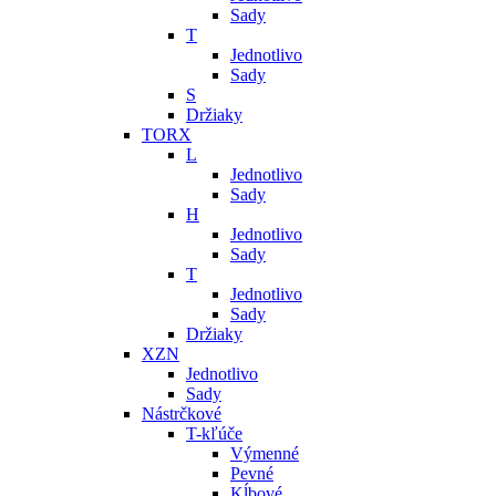
Sady
T
Jednotlivo
Sady
S
Držiaky
TORX
L
Jednotlivo
Sady
H
Jednotlivo
Sady
T
Jednotlivo
Sady
Držiaky
XZN
Jednotlivo
Sady
Nástrčkové
T-kľúče
Výmenné
Pevné
Kĺbové