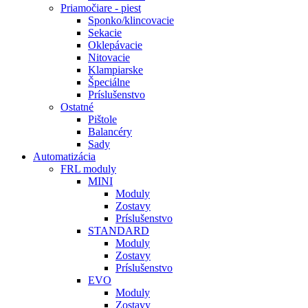
Priamočiare - piest
Sponko/klincovacie
Sekacie
Oklepávacie
Nitovacie
Klampiarske
Špeciálne
Príslušenstvo
Ostatné
Pištole
Balancéry
Sady
Automatizácia
FRL moduly
MINI
Moduly
Zostavy
Príslušenstvo
STANDARD
Moduly
Zostavy
Príslušenstvo
EVO
Moduly
Zostavy