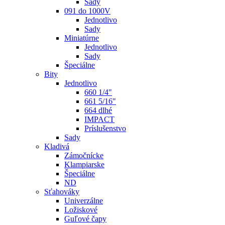
Sady
091 do 1000V
Jednotlivo
Sady
Miniatúrne
Jednotlivo
Sady
Špeciálne
Bity
Jednotlivo
660 1/4"
661 5/16"
664 dlhé
IMPACT
Príslušenstvo
Sady
Kladivá
Zámočnícke
Klampiarske
Špeciálne
ND
Sťahováky
Univerzálne
Ložiskové
Guľové čapy