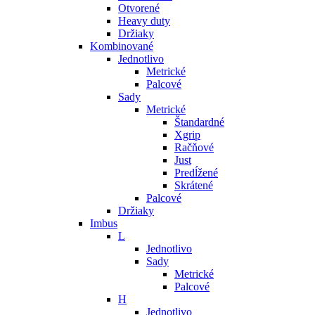
Otvorené
Heavy duty
Držiaky
Kombinované
Jednotlivo
Metrické
Palcové
Sady
Metrické
Štandardné
Xgrip
Račňové
Just
Predĺžené
Skrátené
Palcové
Držiaky
Imbus
L
Jednotlivo
Sady
Metrické
Palcové
H
Jednotlivo