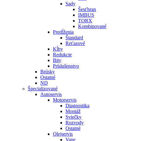
Sady
Šesťhran
IMBUS
TORX
Kombinované
Predĺženia
Štandard
Reťazové
Kĺby
Redukcie
Bity
Príslušenstvo
Brúsky
Ostatné
ND
Špecializované
Autoservis
Motorservis
Diagnostika
Montáž
Sviečky
Rozvody
Ostatné
Olejservis
Vane