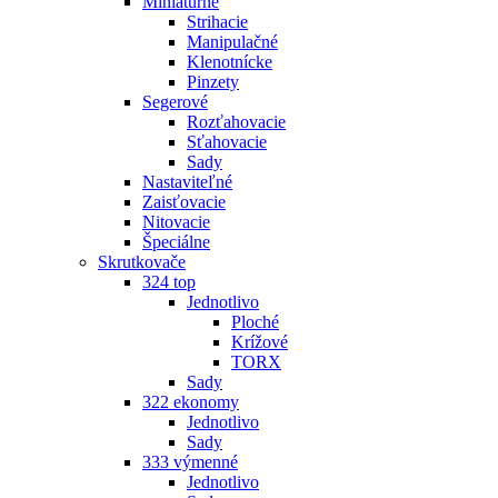
Miniatúrne
Strihacie
Manipulačné
Klenotnícke
Pinzety
Segerové
Rozťahovacie
Sťahovacie
Sady
Nastaviteľné
Zaisťovacie
Nitovacie
Špeciálne
Skrutkovače
324 top
Jednotlivo
Ploché
Krížové
TORX
Sady
322 ekonomy
Jednotlivo
Sady
333 výmenné
Jednotlivo