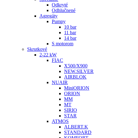
Odkryté
Odhlučnené
Agregáty
Pumpy
10 bar
11 bar
14 bar
S motorom
Skrutkové
2-22 kW
FIAC
X500/X900
NEW.SILVER
AIRBLOK
NUAIR
MiniORION
ORION
MM
MT
SIRIO
STAR
ATMOS
ALBERT.K
STANDARD
KOMFORT