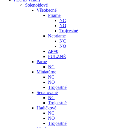
Solenoidové
Všeobecné
Priame
NC
NO
Trojcestné
Nepriame
NC
NO
ΔP=0
PULZNÉ
Parné
NC
Miniatúrne
NC
NO
Trojcestné
Separované
NC
Trojcestné
Hadičkové
NC
NO
Trojcestné