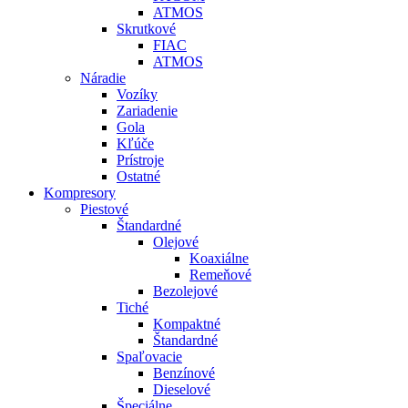
ATMOS
Skrutkové
FIAC
ATMOS
Náradie
Vozíky
Zariadenie
Gola
Kľúče
Prístroje
Ostatné
Kompresory
Piestové
Štandardné
Olejové
Koaxiálne
Remeňové
Bezolejové
Tiché
Kompaktné
Štandardné
Spaľovacie
Benzínové
Dieselové
Špeciálne