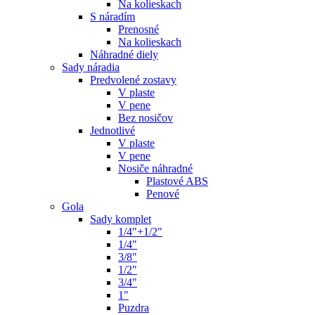
Na kolieskach
S náradím
Prenosné
Na kolieskach
Náhradné diely
Sady náradia
Predvolené zostavy
V plaste
V pene
Bez nosičov
Jednotlivé
V plaste
V pene
Nosiče náhradné
Plastové ABS
Penové
Gola
Sady komplet
1/4"+1/2"
1/4"
3/8"
1/2"
3/4"
1"
Puzdra