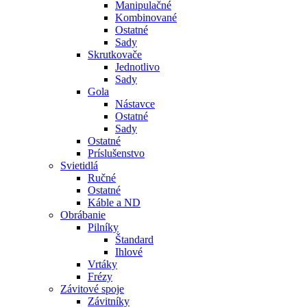
Manipulačné
Kombinované
Ostatné
Sady
Skrutkovače
Jednotlivo
Sady
Gola
Nástavce
Ostatné
Sady
Ostatné
Príslušenstvo
Svietidlá
Ručné
Ostatné
Káble a ND
Obrábanie
Pilníky
Štandard
Ihlové
Vrtáky
Frézy
Závitové spoje
Závitníky