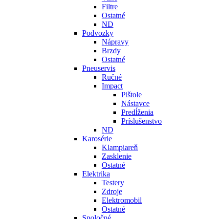
Filtre
Ostatné
ND
Podvozky
Nápravy
Brzdy
Ostatné
Pneuservis
Ručné
Impact
Pištole
Nástavce
Predĺženia
Príslušenstvo
ND
Karosérie
Klampiareň
Zasklenie
Ostatné
Elektrika
Testery
Zdroje
Elektromobil
Ostatné
Spoločné