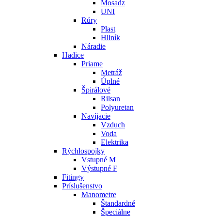
Mosadz
UNI
Rúry
Plast
Hliník
Náradie
Hadice
Priame
Metráž
Úplné
Špirálové
Rilsan
Polyuretan
Navíjacie
Vzduch
Voda
Elektrika
Rýchlospojky
Vstupné M
Výstupné F
Fitingy
Príslušenstvo
Manometre
Štandardné
Špeciálne