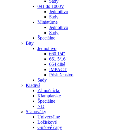
Sady
091 do 1000V
Jednotlivo
Sady
Miniatúrne
Jednotlivo
Sady
Špeciálne
Bity
Jednotlivo
660 1/4"
661 5/16"
664 dlhé
IMPACT
Príslušenstvo
Sady
Kladivá
Zámočnícke
Klampiarske
Špeciálne
ND
Sťahováky
Univerzálne
Ložiskové
Guľové čapy