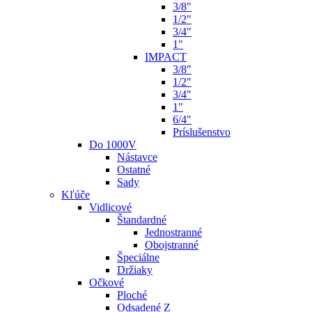
3/8"
1/2"
3/4"
1"
IMPACT
3/8"
1/2"
3/4"
1"
6/4"
Príslušenstvo
Do 1000V
Nástavce
Ostatné
Sady
Kľúče
Vidlicové
Štandardné
Jednostranné
Obojstranné
Špeciálne
Držiaky
Očkové
Ploché
Odsadené Z