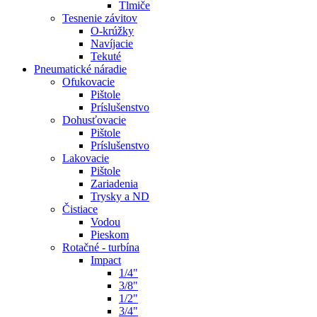
Tlmiče
Tesnenie závitov
O-krúžky
Navíjacie
Tekuté
Pneumatické náradie
Ofukovacie
Pištole
Príslušenstvo
Dohusťovacie
Pištole
Príslušenstvo
Lakovacie
Pištole
Zariadenia
Trysky a ND
Čistiace
Vodou
Pieskom
Rotačné - turbína
Impact
1/4"
3/8"
1/2"
3/4"