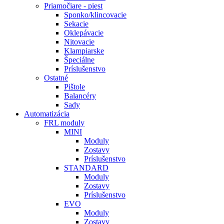
Priamočiare - piest
Sponko/klincovacie
Sekacie
Oklepávacie
Nitovacie
Klampiarske
Špeciálne
Príslušenstvo
Ostatné
Pištole
Balancéry
Sady
Automatizácia
FRL moduly
MINI
Moduly
Zostavy
Príslušenstvo
STANDARD
Moduly
Zostavy
Príslušenstvo
EVO
Moduly
Zostavy