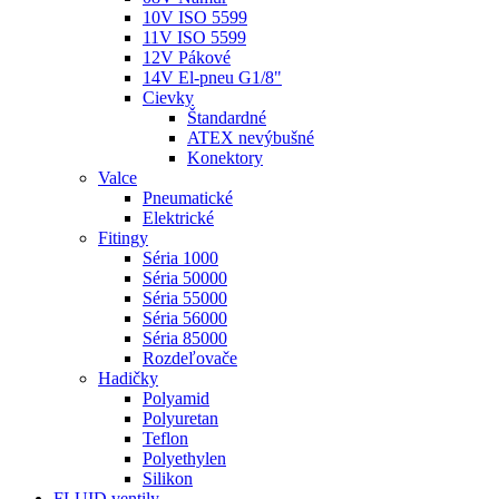
10V ISO 5599
11V ISO 5599
12V Pákové
14V El-pneu G1/8"
Cievky
Štandardné
ATEX nevýbušné
Konektory
Valce
Pneumatické
Elektrické
Fitingy
Séria 1000
Séria 50000
Séria 55000
Séria 56000
Séria 85000
Rozdeľovače
Hadičky
Polyamid
Polyuretan
Teflon
Polyethylen
Silikon
FLUID ventily