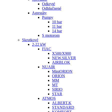
Odkryté
Odhlučnené
Agregáty
Pumpy
10 bar
11 bar
14 bar
S motorom
Skrutkové
2-22 kW
FIAC
X500/X900
NEW.SILVER
AIRBLOK
NUAIR
MiniORION
ORION
MM
MT
SIRIO
STAR
ATMOS
ALBERT.K
STANDARD
KOMFORT