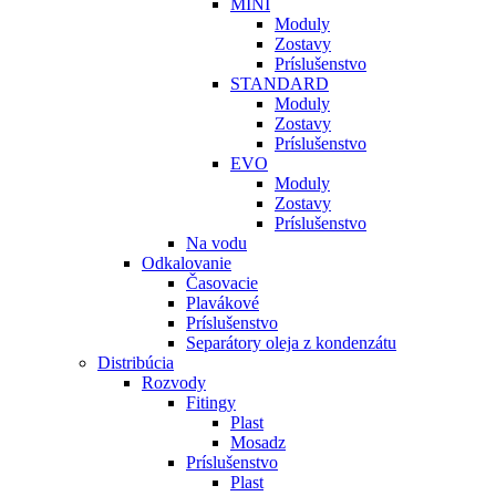
MINI
Moduly
Zostavy
Príslušenstvo
STANDARD
Moduly
Zostavy
Príslušenstvo
EVO
Moduly
Zostavy
Príslušenstvo
Na vodu
Odkalovanie
Časovacie
Plavákové
Príslušenstvo
Separátory oleja z kondenzátu
Distribúcia
Rozvody
Fitingy
Plast
Mosadz
Príslušenstvo
Plast