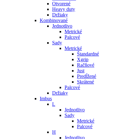
Otvorené
Heavy duty
Držiaky
Kombinované
Jednotlivo
Metrické
Palcové
Sady
Metrické
Štandardné
Xgrip
Račňové
Just
Predĺžené
Skrátené
Palcové
Držiaky
Imbus
L
Jednotlivo
Sady
Metrické
Palcové
H
Jednotlivo