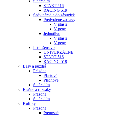
S náradím
START 516
RACING 519
Sady náradia do zásuviek
Predvolené zostavy
V plaste
V pene
Jednotlivo
V plaste
V pene
Príslušenstvo
UNIVERZÁLNE
START 516
RACING 519
Basy a puzdrá
Prázdne
Plastové
Plechové
S náradím
Brašne a ruksaky
Prázdne
S náradím
Kufríky
Prázdne
Prenosné