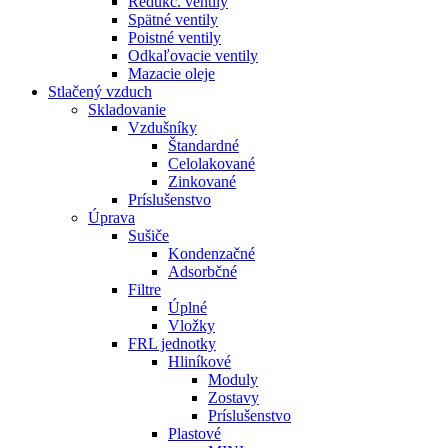
Redukč. ventily
Spätné ventily
Poistné ventily
Odkaľovacie ventily
Mazacie oleje
Stlačený vzduch
Skladovanie
Vzdušníky
Štandardné
Celolakované
Zinkované
Príslušenstvo
Úprava
Sušiče
Kondenzačné
Adsorbčné
Filtre
Úplné
Vložky
FRL jednotky
Hliníkové
Moduly
Zostavy
Príslušenstvo
Plastové