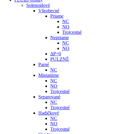
Solenoidové
Všeobecné
Priame
NC
NO
Trojcestné
Nepriame
NC
NO
ΔP=0
PULZNÉ
Parné
NC
Miniatúrne
NC
NO
Trojcestné
Separované
NC
Trojcestné
Hadičkové
NC
NO
Trojcestné