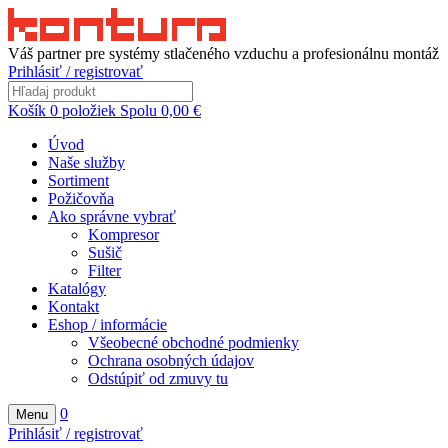
Váš partner pre systémy stlačeného vzduchu a profesionálnu montáž
Prihlásiť / registrovať
Košík
0
položiek
Spolu
0,00
€
Úvod
Naše služby
Sortiment
Požičovňa
Ako správne vybrať
Kompresor
Sušič
Filter
Katalógy
Kontakt
Eshop / informácie
Všeobecné obchodné podmienky
Ochrana osobných údajov
Odstúpiť od zmuvy tu
0
Menu
Prihlásiť / registrovať