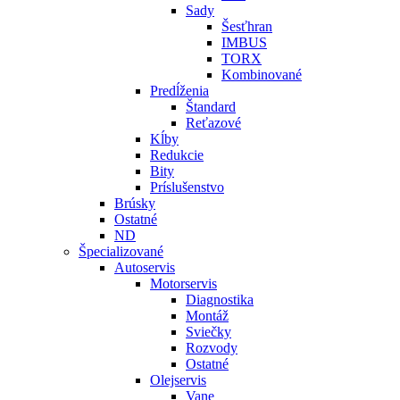
Sady
Šesťhran
IMBUS
TORX
Kombinované
Predĺženia
Štandard
Reťazové
Kĺby
Redukcie
Bity
Príslušenstvo
Brúsky
Ostatné
ND
Špecializované
Autoservis
Motorservis
Diagnostika
Montáž
Sviečky
Rozvody
Ostatné
Olejservis
Vane