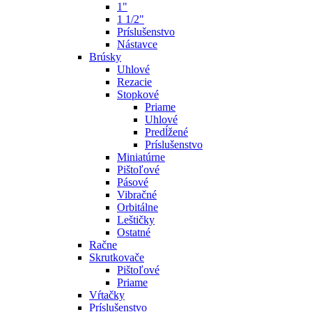
1"
1 1/2"
Príslušenstvo
Nástavce
Brúsky
Uhlové
Rezacie
Stopkové
Priame
Uhlové
Predĺžené
Príslušenstvo
Miniatúrne
Pištoľové
Pásové
Vibračné
Orbitálne
Leštičky
Ostatné
Račne
Skrutkovače
Pištoľové
Priame
Vŕtačky
Príslušenstvo