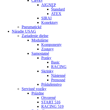
Cievky
AIGNEP
Štandard
ATEX
SIRAI
Konektory
Pneumatické
Náradie USAG
Zariadenie dielne
Modulárne
Komponenty
Zostavy
Samostatné
Ponky
Basic
RACING
Skrinky
Nástenné
Prenosné
Príslušenstvo
Servisné vozíky
Prázdne
Otvorené
START 516
RACING 519