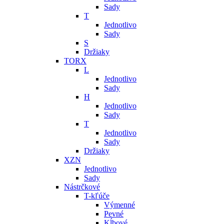
Sady
T
Jednotlivo
Sady
S
Držiaky
TORX
L
Jednotlivo
Sady
H
Jednotlivo
Sady
T
Jednotlivo
Sady
Držiaky
XZN
Jednotlivo
Sady
Nástrčkové
T-kľúče
Výmenné
Pevné
Kĺbové