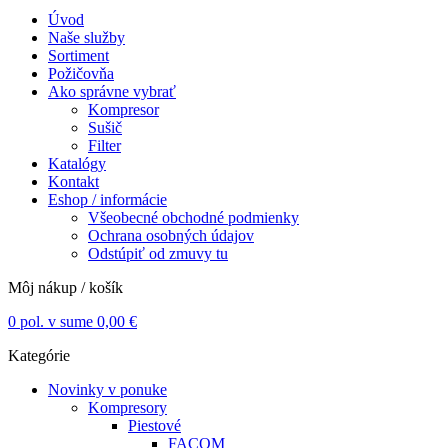
Úvod
Naše služby
Sortiment
Požičovňa
Ako správne vybrať
Kompresor
Sušič
Filter
Katalógy
Kontakt
Eshop / informácie
Všeobecné obchodné podmienky
Ochrana osobných údajov
Odstúpiť od zmuvy tu
Môj nákup / košík
0
pol. v sume
0,00
€
Kategórie
Novinky v ponuke
Kompresory
Piestové
FACOM