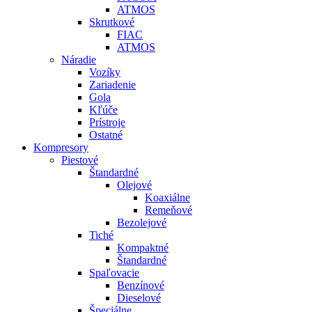
ATMOS
Skrutkové
FIAC
ATMOS
Náradie
Vozíky
Zariadenie
Gola
Kľúče
Prístroje
Ostatné
Kompresory
Piestové
Štandardné
Olejové
Koaxiálne
Remeňové
Bezolejové
Tiché
Kompaktné
Štandardné
Spaľovacie
Benzínové
Dieselové
Špeciálne