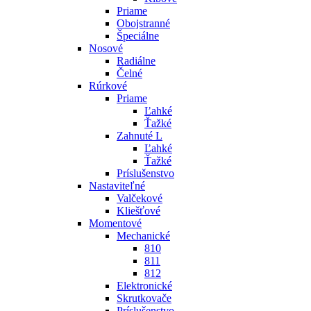
Priame
Obojstranné
Špeciálne
Nosové
Radiálne
Čelné
Rúrkové
Priame
Ľahké
Ťažké
Zahnuté L
Ľahké
Ťažké
Príslušenstvo
Nastaviteľné
Valčekové
Kliešťové
Momentové
Mechanické
810
811
812
Elektronické
Skrutkovače
Príslušenstvo