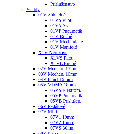
Príslušenstvo
Ventily
01V Základné
01VS Pilot
01VA Assist
01VP Pneumatik
01V Ručné
01V Mechanické
01V Manifold
X1V Nerezové
X1VS Pilot
X1VL Ručné
02V Mechan. 15mm
03V Mechan. 16mm
04V Panel 15 mm
05V VDMA 18mm
05VS Elektrom.
05VP Pneumatik
05VB Príslušen.
06V Pedálové
07V Mini
07V1 10mm
07V2 15mm
07VS 30mm
08V Namur