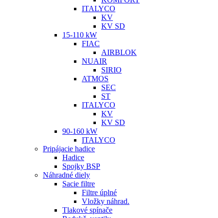
ITALYCO
KV
KV SD
15-110 kW
FIAC
AIRBLOK
NUAIR
SIRIO
ATMOS
SEC
ST
ITALYCO
KV
KV SD
90-160 kW
ITALYCO
Pripájacie hadice
Hadice
Spojky BSP
Náhradné diely
Sacie filtre
Filtre úplné
Vložky náhrad.
Tlakové spínače