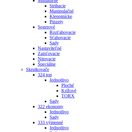
Miniatúrne
Strihacie
Manipulačné
Klenotnícke
Pinzety
Segerové
Rozťahovacie
Sťahovacie
Sady
Nastaviteľné
Zaisťovacie
Nitovacie
Špeciálne
Skrutkovače
324 top
Jednotlivo
Ploché
Krížové
TORX
Sady
322 ekonomy
Jednotlivo
Sady
333 výmenné
Jednotlivo