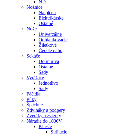
ND
Nožnice
Na plech
Elektrikárske
Ostatné
Nože
Univerzálne
Odblankovacie
Žiletkové
Čepele náhr.
Sekáče
Do muriva
Ostatné
Sady
Vyrážače
Jednotlivo
Sady
Páčidla
Pílky
Špachtle
Zdviháky a podpery
Zveráky a zvierky
Náradie do 1000V
Kliešte
Strihacie