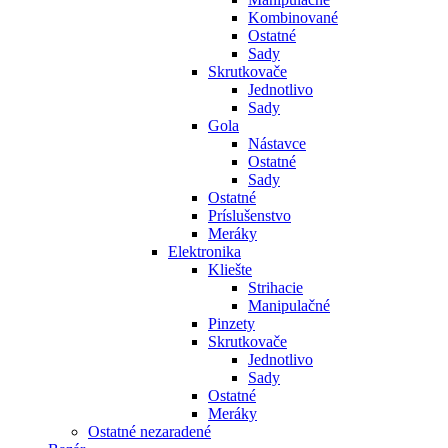
Kombinované
Ostatné
Sady
Skrutkovače
Jednotlivo
Sady
Gola
Nástavce
Ostatné
Sady
Ostatné
Príslušenstvo
Meráky
Elektronika
Kliešte
Strihacie
Manipulačné
Pinzety
Skrutkovače
Jednotlivo
Sady
Ostatné
Meráky
Ostatné nezaradené