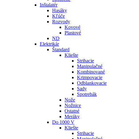
Inštalatér
Hasáky
Kľúče
Rozvody
Kovové
Plastové
ND
Elektrikár
Štandard
Kliešte
Strihacie
Manipulačné
Kombinované
Krimpovacie
Odblankovacie
Sady
Spotrebák
Nože
Nožnice
Ostatné
Meráky
Do 1000 V
Kliešte
Strihacie
Manipulačné