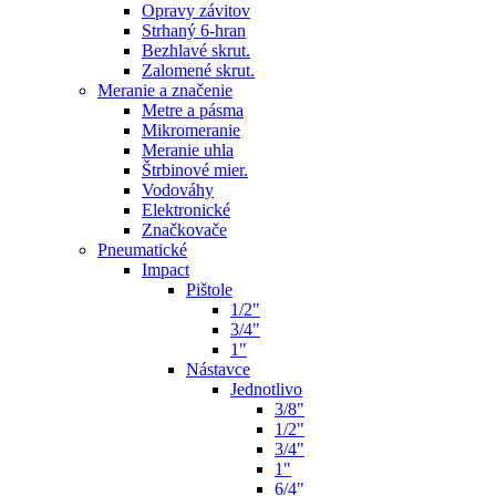
Opravy závitov
Strhaný 6-hran
Bezhlavé skrut.
Zalomené skrut.
Meranie a značenie
Metre a pásma
Mikromeranie
Meranie uhla
Štrbinové mier.
Vodováhy
Elektronické
Značkovače
Pneumatické
Impact
Pištole
1/2"
3/4"
1"
Nástavce
Jednotlivo
3/8"
1/2"
3/4"
1"
6/4"