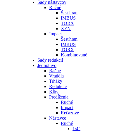
Sady nástavcov
Ručné
Šesťhran
IMBUS
TORX
XZN
Impact
Šesťhran
IMBUS
TORX
Kombinované
Sady redukcií
Jednotlivo
Račne
Vratidla
Trháky
Redukcie
Kĺby
Predĺženia
Ručné
Impact
Reťazové
Nástavce
Ručné
1/4"