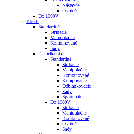
Nástavce
Ostatné
Do 1000V
Kliešte
Štandardné
Strihacie
Manipulačné
Kombinované
Sady
Elektrikárske
Štandardné
Strihacie
Manipulačné
Kombinované
Krimpovacie
Odblankovacie
Sady
Spotrebák
Do 1000V
Strihacie
Manipulačné
Kombinované
Ostatné
Sady