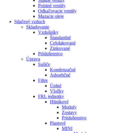
Spätné ventily
Poistné ventily
Odkaľovacie ventily
Mazacie oleje
Stlačený vzduch
Skladovanie
Vzdušníky
Štandardné
Celolakované
Zinkované
Príslušenstvo
Úprava
Sušiče
Kondenzačné
Adsorbčné
Filtre
Úplné
Vložky
FRL jednotky
Hliníkové
Moduly
Zostavy
Príslušenstvo
Plastové
MINI