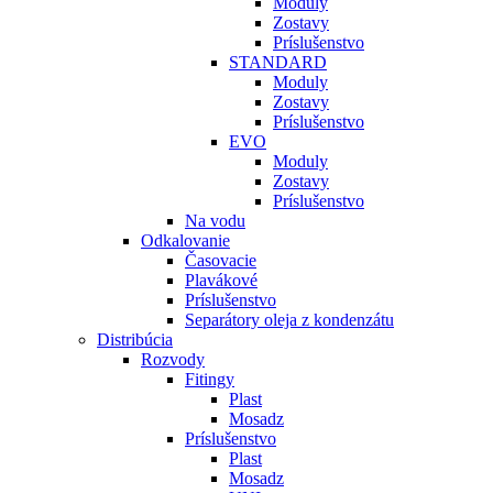
Moduly
Zostavy
Príslušenstvo
STANDARD
Moduly
Zostavy
Príslušenstvo
EVO
Moduly
Zostavy
Príslušenstvo
Na vodu
Odkalovanie
Časovacie
Plavákové
Príslušenstvo
Separátory oleja z kondenzátu
Distribúcia
Rozvody
Fitingy
Plast
Mosadz
Príslušenstvo
Plast
Mosadz