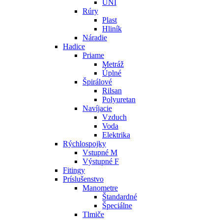
UNI
Rúry
Plast
Hliník
Náradie
Hadice
Priame
Metráž
Úplné
Špirálové
Rilsan
Polyuretan
Navíjacie
Vzduch
Voda
Elektrika
Rýchlospojky
Vstupné M
Výstupné F
Fitingy
Príslušenstvo
Manometre
Štandardné
Špeciálne
Tlmiče