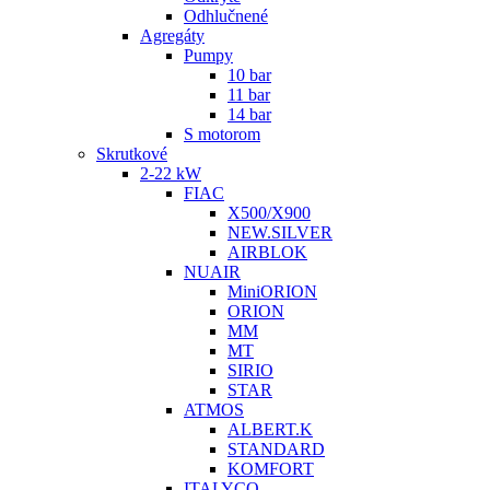
Odhlučnené
Agregáty
Pumpy
10 bar
11 bar
14 bar
S motorom
Skrutkové
2-22 kW
FIAC
X500/X900
NEW.SILVER
AIRBLOK
NUAIR
MiniORION
ORION
MM
MT
SIRIO
STAR
ATMOS
ALBERT.K
STANDARD
KOMFORT
ITALYCO