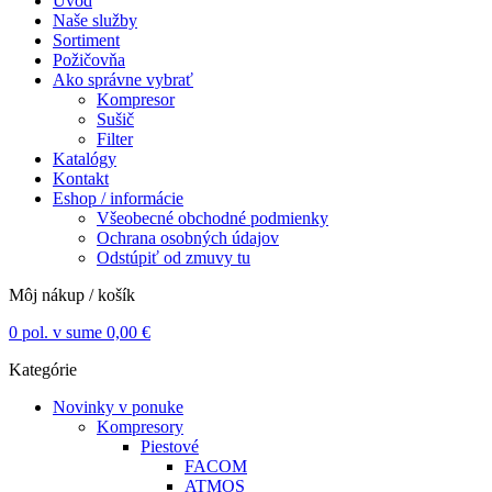
Úvod
Naše služby
Sortiment
Požičovňa
Ako správne vybrať
Kompresor
Sušič
Filter
Katalógy
Kontakt
Eshop / informácie
Všeobecné obchodné podmienky
Ochrana osobných údajov
Odstúpiť od zmuvy tu
Môj nákup / košík
0
pol. v sume
0,00
€
Kategórie
Novinky v ponuke
Kompresory
Piestové
FACOM
ATMOS