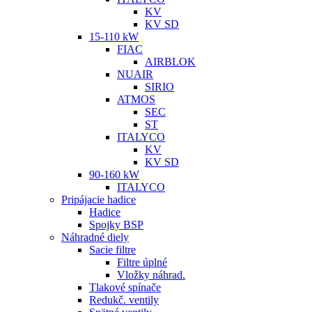
KV
KV SD
15-110 kW
FIAC
AIRBLOK
NUAIR
SIRIO
ATMOS
SEC
ST
ITALYCO
KV
KV SD
90-160 kW
ITALYCO
Pripájacie hadice
Hadice
Spojky BSP
Náhradné diely
Sacie filtre
Filtre úplné
Vložky náhrad.
Tlakové spínače
Redukč. ventily