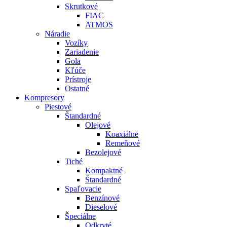
Skrutkové
FIAC
ATMOS
Náradie
Vozíky
Zariadenie
Gola
Kľúče
Prístroje
Ostatné
Kompresory
Piestové
Štandardné
Olejové
Koaxiálne
Remeňové
Bezolejové
Tiché
Kompaktné
Štandardné
Spaľovacie
Benzínové
Dieselové
Špeciálne
Odkryté