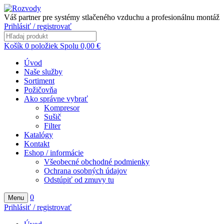
Váš partner pre systémy stlačeného vzduchu a profesionálnu montáž
Prihlásiť / registrovať
Košík
0
položiek
Spolu
0,00
€
Úvod
Naše služby
Sortiment
Požičovňa
Ako správne vybrať
Kompresor
Sušič
Filter
Katalógy
Kontakt
Eshop / informácie
Všeobecné obchodné podmienky
Ochrana osobných údajov
Odstúpiť od zmuvy tu
0
Menu
Prihlásiť / registrovať