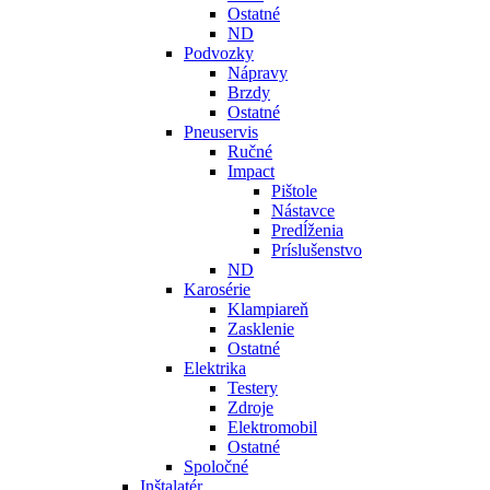
Ostatné
ND
Podvozky
Nápravy
Brzdy
Ostatné
Pneuservis
Ručné
Impact
Pištole
Nástavce
Predĺženia
Príslušenstvo
ND
Karosérie
Klampiareň
Zasklenie
Ostatné
Elektrika
Testery
Zdroje
Elektromobil
Ostatné
Spoločné
Inštalatér