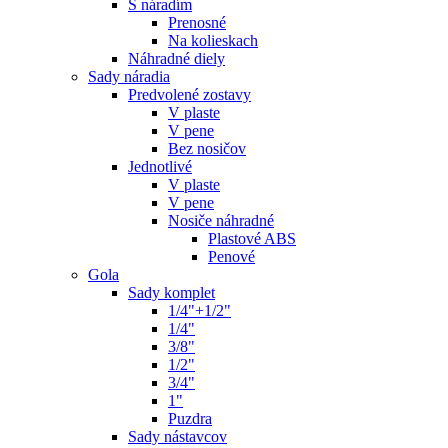
S náradím
Prenosné
Na kolieskach
Náhradné diely
Sady náradia
Predvolené zostavy
V plaste
V pene
Bez nosičov
Jednotlivé
V plaste
V pene
Nosiče náhradné
Plastové ABS
Penové
Gola
Sady komplet
1/4"+1/2"
1/4"
3/8"
1/2"
3/4"
1"
Puzdra
Sady nástavcov