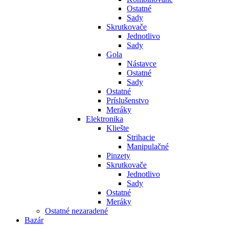
Ostatné
Sady
Skrutkovače
Jednotlivo
Sady
Gola
Nástavce
Ostatné
Sady
Ostatné
Príslušenstvo
Meráky
Elektronika
Kliešte
Strihacie
Manipulačné
Pinzety
Skrutkovače
Jednotlivo
Sady
Ostatné
Meráky
Ostatné nezaradené
Bazár