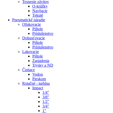
Tesnenie závitov
O-krúžky
Navíjacie
Tekuté
Pneumatické náradie
Ofukovacie
Pištole
Príslušenstvo
Dohusťovacie
Pištole
Príslušenstvo
Lakovacie
Pištole
Zariadenia
Trysky a ND
Čistiace
Vodou
Pieskom
Rotačné - turbína
Impact
1/4"
3/8"
1/2"
3/4"
1"