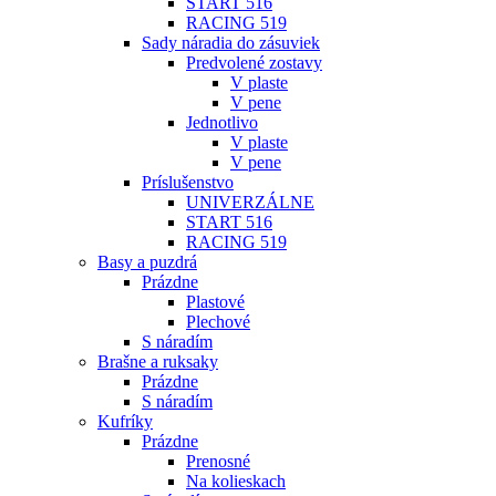
START 516
RACING 519
Sady náradia do zásuviek
Predvolené zostavy
V plaste
V pene
Jednotlivo
V plaste
V pene
Príslušenstvo
UNIVERZÁLNE
START 516
RACING 519
Basy a puzdrá
Prázdne
Plastové
Plechové
S náradím
Brašne a ruksaky
Prázdne
S náradím
Kufríky
Prázdne
Prenosné
Na kolieskach