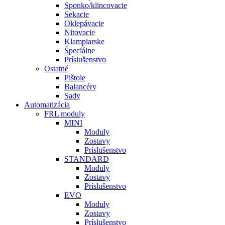
Sponko/klincovacie
Sekacie
Oklepávacie
Nitovacie
Klampiarske
Špeciálne
Príslušenstvo
Ostatné
Pištole
Balancéry
Sady
Automatizácia
FRL moduly
MINI
Moduly
Zostavy
Príslušenstvo
STANDARD
Moduly
Zostavy
Príslušenstvo
EVO
Moduly
Zostavy
Príslušenstvo