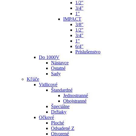
1/2"
3/4"
1"
IMPACT
3/8"
1/2"
3/4"
1"
6/4"
Príslušenstvo
Do 1000V
Nástavce
Ostatné
Sady
Kľúče
Vidlicové
Štandardné
Jednostranné
Obojstranné
Špeciálne
Držiaky
Očkové
Ploché
Odsadené Z
Otvorené