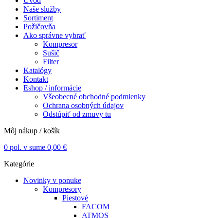
Úvod
Naše služby
Sortiment
Požičovňa
Ako správne vybrať
Kompresor
Sušič
Filter
Katalógy
Kontakt
Eshop / informácie
Všeobecné obchodné podmienky
Ochrana osobných údajov
Odstúpiť od zmuvy tu
Môj nákup / košík
0
pol. v sume
0,00
€
Kategórie
Novinky v ponuke
Kompresory
Piestové
FACOM
ATMOS