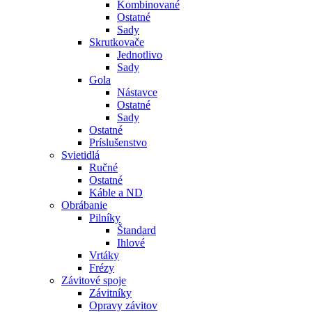
Kombinované
Ostatné
Sady
Skrutkovače
Jednotlivo
Sady
Gola
Nástavce
Ostatné
Sady
Ostatné
Príslušenstvo
Svietidlá
Ručné
Ostatné
Káble a ND
Obrábanie
Pilníky
Štandard
Ihlové
Vrtáky
Frézy
Závitové spoje
Závitníky
Opravy závitov