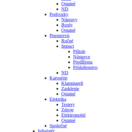
Ostatné
ND
Podvozky
Nápravy
Brzdy
Ostatné
Pneuservis
Ručné
Impact
Pištole
Nástavce
Predĺženia
Príslušenstvo
ND
Karosérie
Klampiareň
Zasklenie
Ostatné
Elektrika
Testery
Zdroje
Elektromobil
Ostatné
Spoločné
Inštalatér