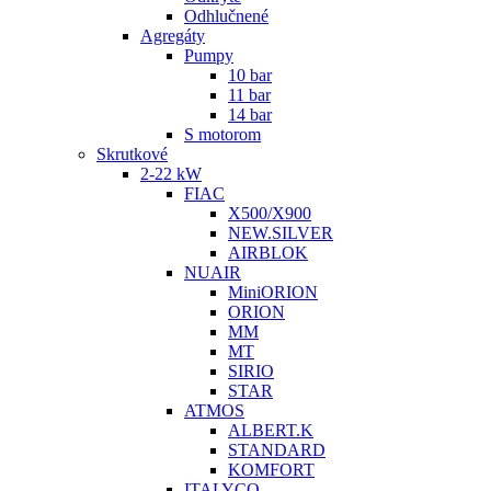
Odhlučnené
Agregáty
Pumpy
10 bar
11 bar
14 bar
S motorom
Skrutkové
2-22 kW
FIAC
X500/X900
NEW.SILVER
AIRBLOK
NUAIR
MiniORION
ORION
MM
MT
SIRIO
STAR
ATMOS
ALBERT.K
STANDARD
KOMFORT
ITALYCO