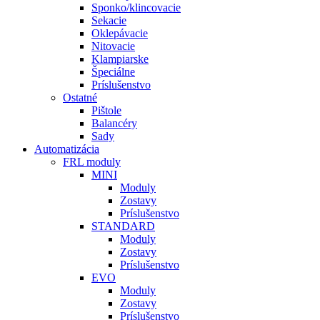
Sponko/klincovacie
Sekacie
Oklepávacie
Nitovacie
Klampiarske
Špeciálne
Príslušenstvo
Ostatné
Pištole
Balancéry
Sady
Automatizácia
FRL moduly
MINI
Moduly
Zostavy
Príslušenstvo
STANDARD
Moduly
Zostavy
Príslušenstvo
EVO
Moduly
Zostavy
Príslušenstvo