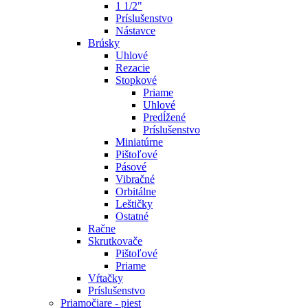
1 1/2"
Príslušenstvo
Nástavce
Brúsky
Uhlové
Rezacie
Stopkové
Priame
Uhlové
Predĺžené
Príslušenstvo
Miniatúrne
Pištoľové
Pásové
Vibračné
Orbitálne
Leštičky
Ostatné
Račne
Skrutkovače
Pištoľové
Priame
Vŕtačky
Príslušenstvo
Priamočiare - piest