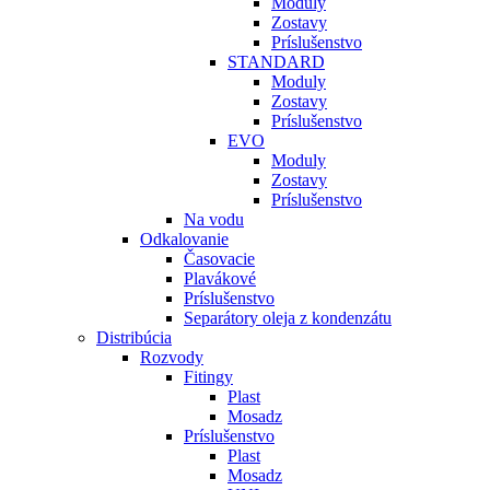
Moduly
Zostavy
Príslušenstvo
STANDARD
Moduly
Zostavy
Príslušenstvo
EVO
Moduly
Zostavy
Príslušenstvo
Na vodu
Odkalovanie
Časovacie
Plavákové
Príslušenstvo
Separátory oleja z kondenzátu
Distribúcia
Rozvody
Fitingy
Plast
Mosadz
Príslušenstvo
Plast
Mosadz