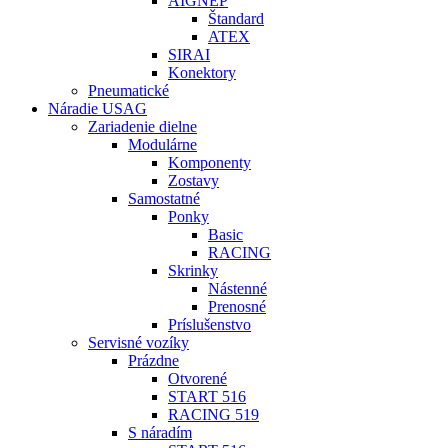
AIGNEP
Štandard
ATEX
SIRAI
Konektory
Pneumatické
Náradie USAG
Zariadenie dielne
Modulárne
Komponenty
Zostavy
Samostatné
Ponky
Basic
RACING
Skrinky
Nástenné
Prenosné
Príslušenstvo
Servisné vozíky
Prázdne
Otvorené
START 516
RACING 519
S náradím