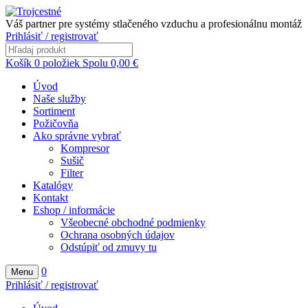
Váš partner pre systémy stlačeného vzduchu a profesionálnu montáž
Prihlásiť / registrovať
Košík
0
položiek
Spolu
0,00
€
Úvod
Naše služby
Sortiment
Požičovňa
Ako správne vybrať
Kompresor
Sušič
Filter
Katalógy
Kontakt
Eshop / informácie
Všeobecné obchodné podmienky
Ochrana osobných údajov
Odstúpiť od zmuvy tu
0
Menu
Prihlásiť / registrovať