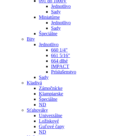
091 do 1000V
Jednotlivo
Sady
Miniatúrne
Jednotlivo
Sady
Špeciálne
Bity
Jednotlivo
660 1/4"
661 5/16"
664 dlhé
IMPACT
Príslušenstvo
Sady
Kladivá
Zámočnícke
Klampiarske
Špeciálne
ND
Sťahováky
Univerzálne
Ložiskové
Guľové čapy
ND