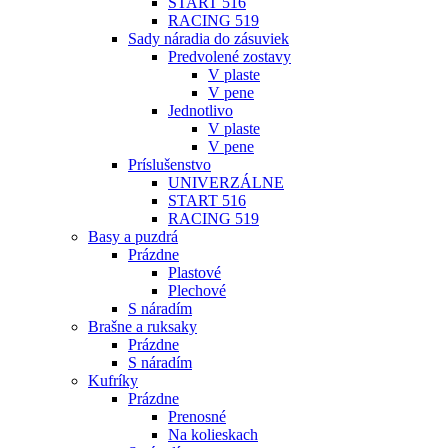
START 516
RACING 519
Sady náradia do zásuviek
Predvolené zostavy
V plaste
V pene
Jednotlivo
V plaste
V pene
Príslušenstvo
UNIVERZÁLNE
START 516
RACING 519
Basy a puzdrá
Prázdne
Plastové
Plechové
S náradím
Brašne a ruksaky
Prázdne
S náradím
Kufríky
Prázdne
Prenosné
Na kolieskach