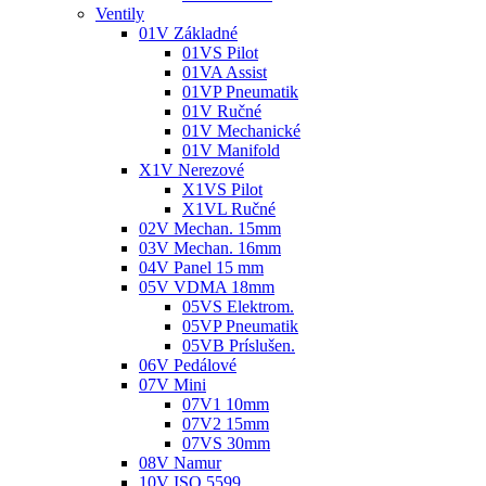
Ventily
01V Základné
01VS Pilot
01VA Assist
01VP Pneumatik
01V Ručné
01V Mechanické
01V Manifold
X1V Nerezové
X1VS Pilot
X1VL Ručné
02V Mechan. 15mm
03V Mechan. 16mm
04V Panel 15 mm
05V VDMA 18mm
05VS Elektrom.
05VP Pneumatik
05VB Príslušen.
06V Pedálové
07V Mini
07V1 10mm
07V2 15mm
07VS 30mm
08V Namur
10V ISO 5599