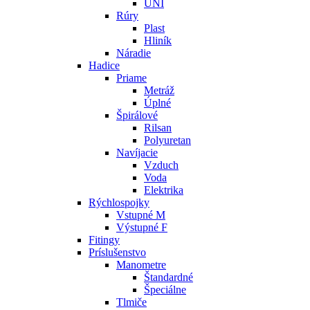
UNI
Rúry
Plast
Hliník
Náradie
Hadice
Priame
Metráž
Úplné
Špirálové
Rilsan
Polyuretan
Navíjacie
Vzduch
Voda
Elektrika
Rýchlospojky
Vstupné M
Výstupné F
Fitingy
Príslušenstvo
Manometre
Štandardné
Špeciálne
Tlmiče