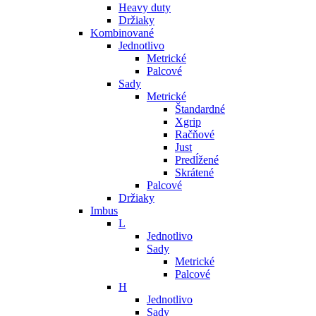
Heavy duty
Držiaky
Kombinované
Jednotlivo
Metrické
Palcové
Sady
Metrické
Štandardné
Xgrip
Račňové
Just
Predĺžené
Skrátené
Palcové
Držiaky
Imbus
L
Jednotlivo
Sady
Metrické
Palcové
H
Jednotlivo
Sady