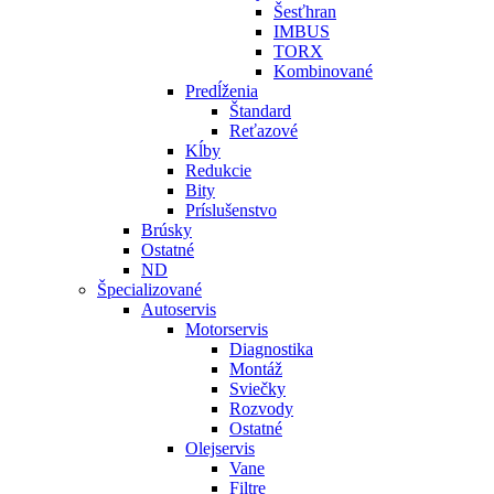
Šesťhran
IMBUS
TORX
Kombinované
Predĺženia
Štandard
Reťazové
Kĺby
Redukcie
Bity
Príslušenstvo
Brúsky
Ostatné
ND
Špecializované
Autoservis
Motorservis
Diagnostika
Montáž
Sviečky
Rozvody
Ostatné
Olejservis
Vane
Filtre