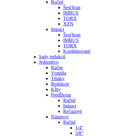
Ručné
Šesťhran
IMBUS
TORX
XZN
Impact
Šesťhran
IMBUS
TORX
Kombinované
Sady redukcií
Jednotlivo
Račne
Vratidla
Trháky
Redukcie
Kĺby
Predĺženia
Ručné
Impact
Reťazové
Nástavce
Ručné
1/4"
3/8"