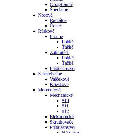
Obojstranné
Špeciálne
Nosové
Radiálne
Čelné
Rúrkové
Priame
Ľahké
Ťažké
Zahnuté L
Ľahké
Ťažké
Príslušenstvo
Nastaviteľné
Valčekové
Kliešťové
Momentové
Mechanické
810
811
812
Elektronické
Skrutkovače
Príslušenstvo
Nástavce