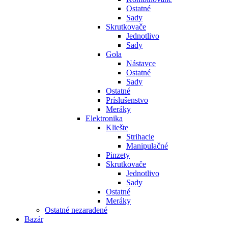
Ostatné
Sady
Skrutkovače
Jednotlivo
Sady
Gola
Nástavce
Ostatné
Sady
Ostatné
Príslušenstvo
Meráky
Elektronika
Kliešte
Strihacie
Manipulačné
Pinzety
Skrutkovače
Jednotlivo
Sady
Ostatné
Meráky
Ostatné nezaradené
Bazár