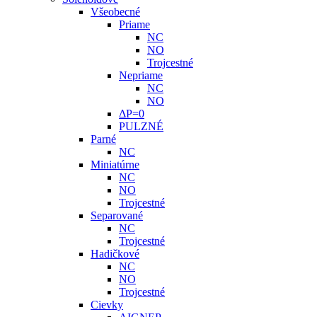
Všeobecné
Priame
NC
NO
Trojcestné
Nepriame
NC
NO
ΔP=0
PULZNÉ
Parné
NC
Miniatúrne
NC
NO
Trojcestné
Separované
NC
Trojcestné
Hadičkové
NC
NO
Trojcestné
Cievky