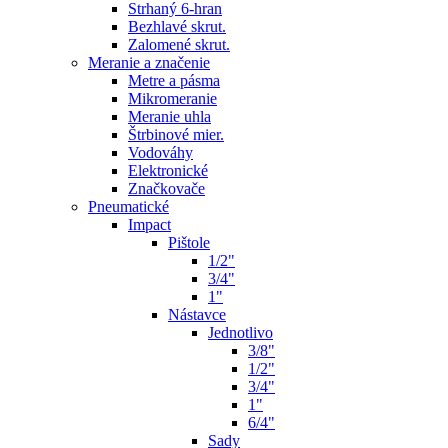
Strhaný 6-hran
Bezhlavé skrut.
Zalomené skrut.
Meranie a značenie
Metre a pásma
Mikromeranie
Meranie uhla
Štrbinové mier.
Vodováhy
Elektronické
Značkovače
Pneumatické
Impact
Pištole
1/2"
3/4"
1"
Nástavce
Jednotlivo
3/8"
1/2"
3/4"
1"
6/4"
Sady