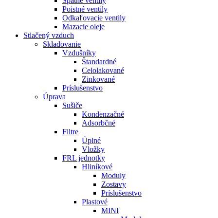
Spätné ventily
Poistné ventily
Odkaľovacie ventily
Mazacie oleje
Stlačený vzduch
Skladovanie
Vzdušníky
Štandardné
Celolakované
Zinkované
Príslušenstvo
Úprava
Sušiče
Kondenzačné
Adsorbčné
Filtre
Úplné
Vložky
FRL jednotky
Hliníkové
Moduly
Zostavy
Príslušenstvo
Plastové
MINI