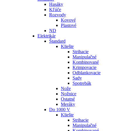
Hasáky
Kľúče
Rozvody
Kovové
Plastové
ND
Elektrikár
Štandard
Kliešte
Strihacie
Manipulačné
Kombinované
Krimpovacie
Odblankovacie
Sady
Spotrebák
Nože
Nožnice
Ostatné
Meráky
Do 1000 V
Kliešte
Strihacie
Manipulačné
Kombinované