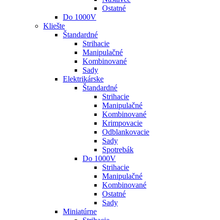
Ostatné
Do 1000V
Kliešte
Štandardné
Strihacie
Manipulačné
Kombinované
Sady
Elektrikárske
Štandardné
Strihacie
Manipulačné
Kombinované
Krimpovacie
Odblankovacie
Sady
Spotrebák
Do 1000V
Strihacie
Manipulačné
Kombinované
Ostatné
Sady
Miniatúrne