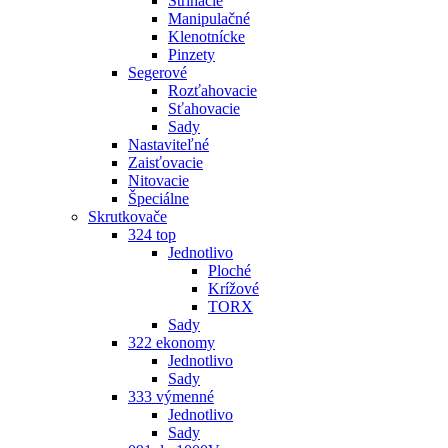
Strihacie
Manipulačné
Klenotnícke
Pinzety
Segerové
Rozťahovacie
Sťahovacie
Sady
Nastaviteľné
Zaisťovacie
Nitovacie
Špeciálne
Skrutkovače
324 top
Jednotlivo
Ploché
Krížové
TORX
Sady
322 ekonomy
Jednotlivo
Sady
333 výmenné
Jednotlivo
Sady