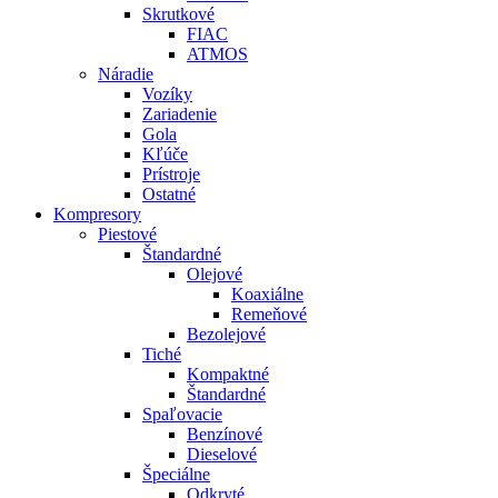
Skrutkové
FIAC
ATMOS
Náradie
Vozíky
Zariadenie
Gola
Kľúče
Prístroje
Ostatné
Kompresory
Piestové
Štandardné
Olejové
Koaxiálne
Remeňové
Bezolejové
Tiché
Kompaktné
Štandardné
Spaľovacie
Benzínové
Dieselové
Špeciálne
Odkryté