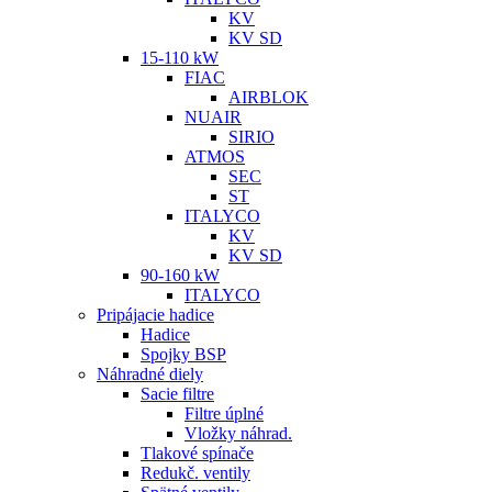
KV
KV SD
15-110 kW
FIAC
AIRBLOK
NUAIR
SIRIO
ATMOS
SEC
ST
ITALYCO
KV
KV SD
90-160 kW
ITALYCO
Pripájacie hadice
Hadice
Spojky BSP
Náhradné diely
Sacie filtre
Filtre úplné
Vložky náhrad.
Tlakové spínače
Redukč. ventily