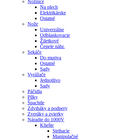
Nožnice
Na plech
Elektrikárske
Ostatné
Nože
Univerzálne
Odblankovacie
Žiletkové
Čepele náhr.
Sekáče
Do muriva
Ostatné
Sady
Vyrážače
Jednotlivo
Sady
Páčidla
Pílky
Špachtle
Zdviháky a podpery
Zveráky a zvierky
Náradie do 1000V
Kliešte
Strihacie
Manipulačné