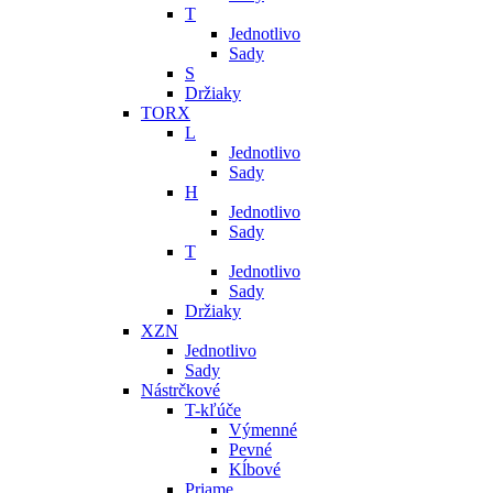
T
Jednotlivo
Sady
S
Držiaky
TORX
L
Jednotlivo
Sady
H
Jednotlivo
Sady
T
Jednotlivo
Sady
Držiaky
XZN
Jednotlivo
Sady
Nástrčkové
T-kľúče
Výmenné
Pevné
Kĺbové
Priame