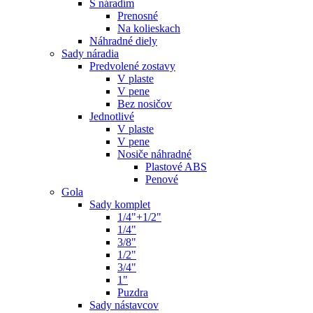
S náradím
Prenosné
Na kolieskach
Náhradné diely
Sady náradia
Predvolené zostavy
V plaste
V pene
Bez nosičov
Jednotlivé
V plaste
V pene
Nosiče náhradné
Plastové ABS
Penové
Gola
Sady komplet
1/4"+1/2"
1/4"
3/8"
1/2"
3/4"
1"
Puzdra
Sady nástavcov