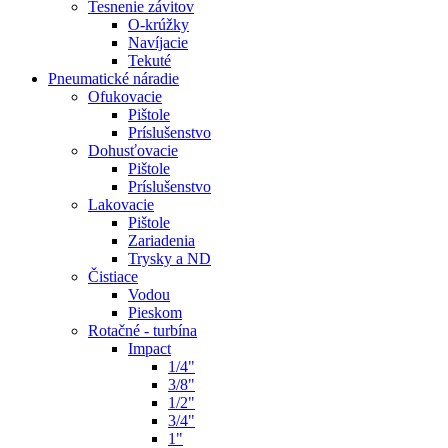
Tesnenie závitov
O-krúžky
Navíjacie
Tekuté
Pneumatické náradie
Ofukovacie
Pištole
Príslušenstvo
Dohusťovacie
Pištole
Príslušenstvo
Lakovacie
Pištole
Zariadenia
Trysky a ND
Čistiace
Vodou
Pieskom
Rotačné - turbína
Impact
1/4"
3/8"
1/2"
3/4"
1"