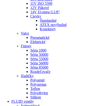
11V ISO 5599
12V Pákové
14V El-pneu G1/8"
Cievky
Štandardné
ATEX nevýbušné
Konektory
Valce
Pneumatické
Elektrické
Fitingy
Séria 1000
Séria 50000
Séria 55000
Séria 56000
Séria 85000
Rozdeľovače
Hadičky
Polyamid
Polyuretan
Teflon
Polyethylen
Silikon
FLUID ventily
Solenoidové