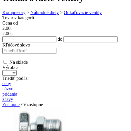
Kompresory
>
Náhradné diely
>
Odkaľovacie ventily
Tovar v kategorií
Cena od
2.00,-
2.00,-
do
Kľúčové slovo
Na sklade
Výrobca
Triediť podľa:
ceny
názvu
pridania
zľavy
Zostupne
/ Vzostupne