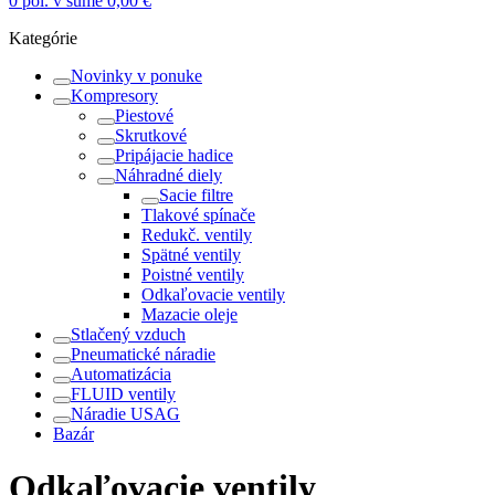
0
pol. v sume
0,00
€
Kategórie
Novinky v ponuke
Kompresory
Piestové
Skrutkové
Pripájacie hadice
Náhradné diely
Sacie filtre
Tlakové spínače
Redukč. ventily
Spätné ventily
Poistné ventily
Odkaľovacie ventily
Mazacie oleje
Stlačený vzduch
Pneumatické náradie
Automatizácia
FLUID ventily
Náradie USAG
Bazár
Odkaľovacie ventily