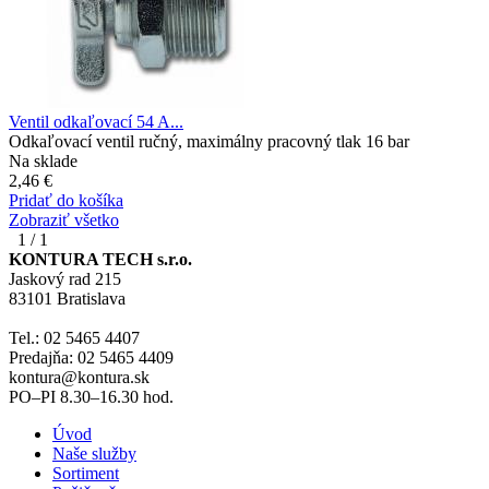
Ventil odkaľovací 54 A...
Odkaľovací ventil ručný, maximálny pracovný tlak 16 bar
Na sklade
2
,46 €
Pridať do košíka
Zobraziť všetko
1 / 1
KONTURA TECH s.r.o.
Jaskový rad 215
83101 Bratislava
Tel.: 02 5465 4407
Predajňa: 02 5465 4409
kontura@kontura.sk
PO–PI 8.30–16.30 hod.
Úvod
Naše služby
Sortiment