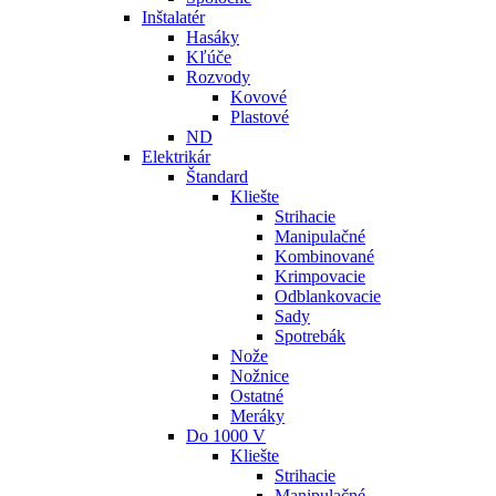
Inštalatér
Hasáky
Kľúče
Rozvody
Kovové
Plastové
ND
Elektrikár
Štandard
Kliešte
Strihacie
Manipulačné
Kombinované
Krimpovacie
Odblankovacie
Sady
Spotrebák
Nože
Nožnice
Ostatné
Meráky
Do 1000 V
Kliešte
Strihacie
Manipulačné