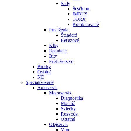
Sady
Šesťhran
IMBUS
TORX
Kombinované
Predĺženia
Štandard
Reťazové
Kĺby
Redukcie
Bity
Príslušenstvo
Brúsky
Ostatné
ND
Špecializované
Autoservis
Motorservis
Diagnostika
Montáž
Sviečky
Rozvody
Ostatné
Olejservis
Vane