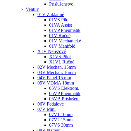
Príslušenstvo
Ventily
01V Základné
01VS Pilot
01VA Assist
01VP Pneumatik
01V Ručné
01V Mechanické
01V Manifold
X1V Nerezové
X1VS Pilot
X1VL Ručné
02V Mechan. 15mm
03V Mechan. 16mm
04V Panel 15 mm
05V VDMA 18mm
05VS Elektrom.
05VP Pneumatik
05VB Príslušen.
06V Pedálové
07V Mini
07V1 10mm
07V2 15mm
07VS 30mm
08V Namur