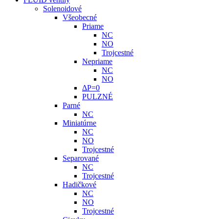
Solenoidové
Všeobecné
Priame
NC
NO
Trojcestné
Nepriame
NC
NO
ΔP=0
PULZNÉ
Parné
NC
Miniatúrne
NC
NO
Trojcestné
Separované
NC
Trojcestné
Hadičkové
NC
NO
Trojcestné