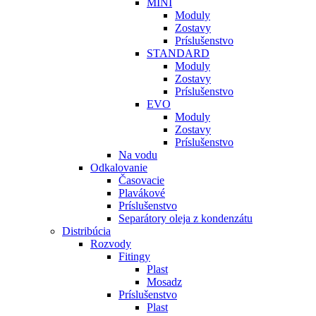
MINI
Moduly
Zostavy
Príslušenstvo
STANDARD
Moduly
Zostavy
Príslušenstvo
EVO
Moduly
Zostavy
Príslušenstvo
Na vodu
Odkalovanie
Časovacie
Plavákové
Príslušenstvo
Separátory oleja z kondenzátu
Distribúcia
Rozvody
Fitingy
Plast
Mosadz
Príslušenstvo
Plast