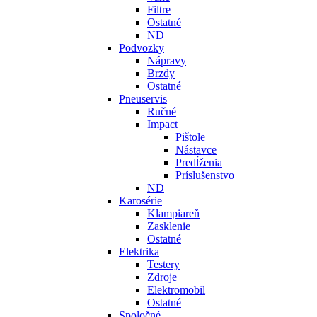
Filtre
Ostatné
ND
Podvozky
Nápravy
Brzdy
Ostatné
Pneuservis
Ručné
Impact
Pištole
Nástavce
Predĺženia
Príslušenstvo
ND
Karosérie
Klampiareň
Zasklenie
Ostatné
Elektrika
Testery
Zdroje
Elektromobil
Ostatné
Spoločné