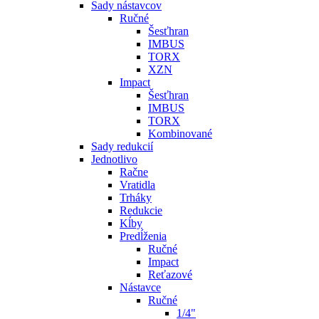
Sady nástavcov
Ručné
Šesťhran
IMBUS
TORX
XZN
Impact
Šesťhran
IMBUS
TORX
Kombinované
Sady redukcií
Jednotlivo
Račne
Vratidla
Trháky
Redukcie
Kĺby
Predĺženia
Ručné
Impact
Reťazové
Nástavce
Ručné
1/4"