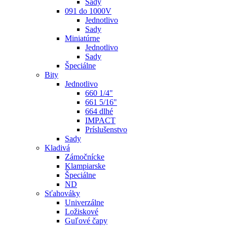
Sady
091 do 1000V
Jednotlivo
Sady
Miniatúrne
Jednotlivo
Sady
Špeciálne
Bity
Jednotlivo
660 1/4"
661 5/16"
664 dlhé
IMPACT
Príslušenstvo
Sady
Kladivá
Zámočnícke
Klampiarske
Špeciálne
ND
Sťahováky
Univerzálne
Ložiskové
Guľové čapy