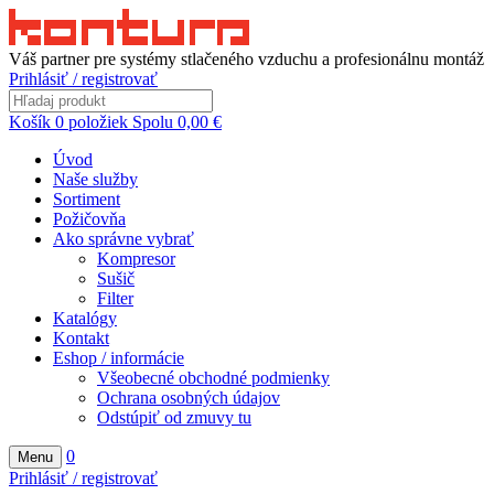
Váš partner pre systémy stlačeného vzduchu a profesionálnu montáž
Prihlásiť / registrovať
Košík
0
položiek
Spolu
0,00
€
Úvod
Naše služby
Sortiment
Požičovňa
Ako správne vybrať
Kompresor
Sušič
Filter
Katalógy
Kontakt
Eshop / informácie
Všeobecné obchodné podmienky
Ochrana osobných údajov
Odstúpiť od zmuvy tu
0
Menu
Prihlásiť / registrovať