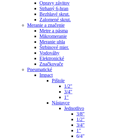
Opravy závitov
Strhaný 6-hran
Bezhlavé skrut.
Zalomené skrut.
Meranie a značenie
Metre a pásma
Mikromeranie
Meranie uhla
Štrbinové mier.
Vodováhy
Elektronické
Značkovače
Pneumatické
Impact
Pištole
1/2"
3/4"
1"
Nástavce
Jednotlivo
3/8"
1/2"
3/4"
1"
6/4"