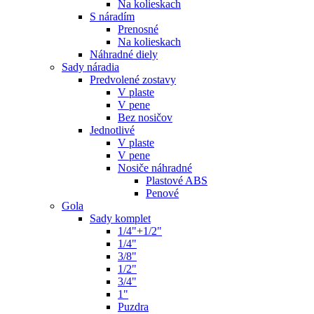
Na kolieskach
S náradím
Prenosné
Na kolieskach
Náhradné diely
Sady náradia
Predvolené zostavy
V plaste
V pene
Bez nosičov
Jednotlivé
V plaste
V pene
Nosiče náhradné
Plastové ABS
Penové
Gola
Sady komplet
1/4"+1/2"
1/4"
3/8"
1/2"
3/4"
1"
Puzdra