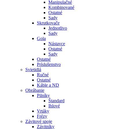
Manipulačné
Kombinované
Ostatné
Sady
Skrutkovače
Jednotlivo
Sady
Gola
Nástavce
Ostatné
Sady
Ostatné
Príslušenstvo
Svietidlá
Ručné
Ostatné
Káble a ND
Obrábanie
Pilníky
Štandard
Ihlové
Vrtáky
Frézy
Závitové spoje
Závitníky