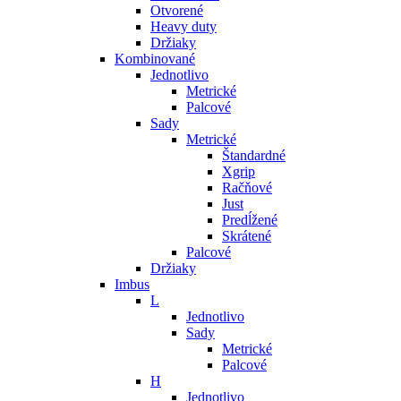
Otvorené
Heavy duty
Držiaky
Kombinované
Jednotlivo
Metrické
Palcové
Sady
Metrické
Štandardné
Xgrip
Račňové
Just
Predĺžené
Skrátené
Palcové
Držiaky
Imbus
L
Jednotlivo
Sady
Metrické
Palcové
H
Jednotlivo