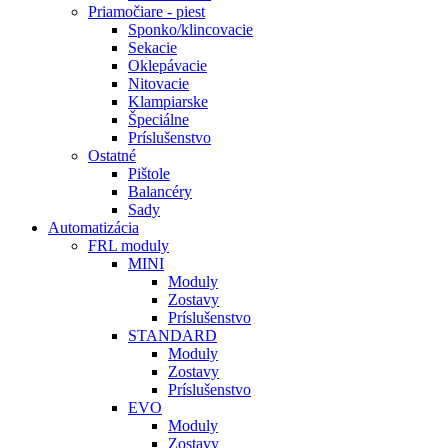
Priamočiare - piest
Sponko/klincovacie
Sekacie
Oklepávacie
Nitovacie
Klampiarske
Špeciálne
Príslušenstvo
Ostatné
Pištole
Balancéry
Sady
Automatizácia
FRL moduly
MINI
Moduly
Zostavy
Príslušenstvo
STANDARD
Moduly
Zostavy
Príslušenstvo
EVO
Moduly
Zostavy