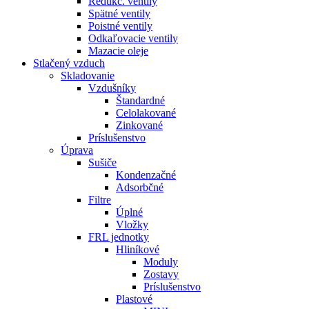
Redukč. ventily
Spätné ventily
Poistné ventily
Odkaľovacie ventily
Mazacie oleje
Stlačený vzduch
Skladovanie
Vzdušníky
Štandardné
Celolakované
Zinkované
Príslušenstvo
Úprava
Sušiče
Kondenzačné
Adsorbčné
Filtre
Úplné
Vložky
FRL jednotky
Hliníkové
Moduly
Zostavy
Príslušenstvo
Plastové