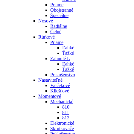
Priame
Obojstranné
Špeciálne
Nosové
Radiálne
Čelné
Rúrkové
Priame
Ľahké
Ťažké
Zahnuté L
Ľahké
Ťažké
Príslušenstvo
Nastaviteľné
Valčekové
Kliešťové
Momentové
Mechanické
810
811
812
Elektronické
Skrutkovače
Príslušenstvo