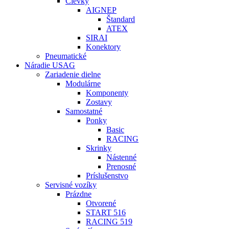
Cievky
AIGNEP
Štandard
ATEX
SIRAI
Konektory
Pneumatické
Náradie USAG
Zariadenie dielne
Modulárne
Komponenty
Zostavy
Samostatné
Ponky
Basic
RACING
Skrinky
Nástenné
Prenosné
Príslušenstvo
Servisné vozíky
Prázdne
Otvorené
START 516
RACING 519