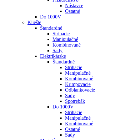
Nástavce
Ostatné
Do 1000V
Kliešte
Štandardné
Strihacie
Manipulačné
Kombinované
Sady
Elektrikárske
Štandardné
Strihacie
Manipulačné
Kombinované
Krimpovacie
Odblankovacie
Sady
Spotrebák
Do 1000V
Strihacie
Manipulačné
Kombinované
Ostatné
Sady