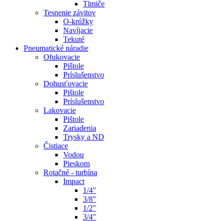
Tlmiče
Tesnenie závitov
O-krúžky
Navíjacie
Tekuté
Pneumatické náradie
Ofukovacie
Pištole
Príslušenstvo
Dohusťovacie
Pištole
Príslušenstvo
Lakovacie
Pištole
Zariadenia
Trysky a ND
Čistiace
Vodou
Pieskom
Rotačné - turbína
Impact
1/4"
3/8"
1/2"
3/4"