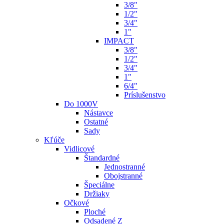
3/8"
1/2"
3/4"
1"
IMPACT
3/8"
1/2"
3/4"
1"
6/4"
Príslušenstvo
Do 1000V
Nástavce
Ostatné
Sady
Kľúče
Vidlicové
Štandardné
Jednostranné
Obojstranné
Špeciálne
Držiaky
Očkové
Ploché
Odsadené Z