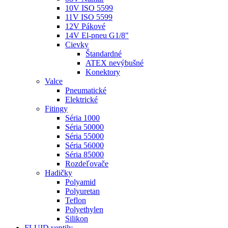
10V ISO 5599
11V ISO 5599
12V Pákové
14V El-pneu G1/8"
Cievky
Štandardné
ATEX nevýbušné
Konektory
Valce
Pneumatické
Elektrické
Fitingy
Séria 1000
Séria 50000
Séria 55000
Séria 56000
Séria 85000
Rozdeľovače
Hadičky
Polyamid
Polyuretan
Teflon
Polyethylen
Silikon
FLUID ventily