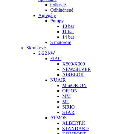
Odkryté
Odhlučnené
Agregáty
Pumpy
10 bar
11 bar
14 bar
S motorom
Skrutkové
2-22 kW
FIAC
X500/X900
NEW.SILVER
AIRBLOK
NUAIR
MiniORION
ORION
MM
MT
SIRIO
STAR
ATMOS
ALBERT.K
STANDARD
KOMFORT