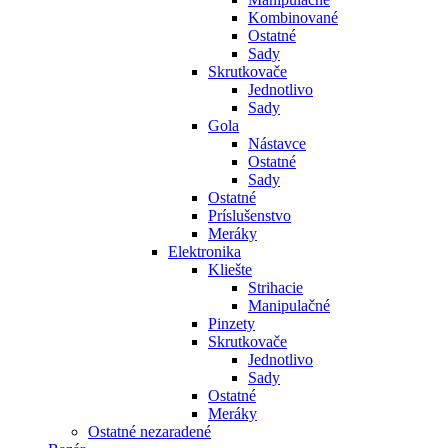
Kombinované
Ostatné
Sady
Skrutkovače
Jednotlivo
Sady
Gola
Nástavce
Ostatné
Sady
Ostatné
Príslušenstvo
Meráky
Elektronika
Kliešte
Strihacie
Manipulačné
Pinzety
Skrutkovače
Jednotlivo
Sady
Ostatné
Meráky
Ostatné nezaradené