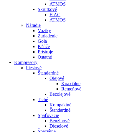
ATMOS
Skrutkové
FIAC
ATMOS
Náradie
Vozíky
Zariadenie
Gola
Kľúče
Prístroje
Ostatné
Kompresory
Piestové
Štandardné
Olejové
Koaxiálne
Remeňové
Bezolejové
Tiché
Kompaktné
Štandardné
Spaľovacie
Benzínové
Dieselové
Špeciálne