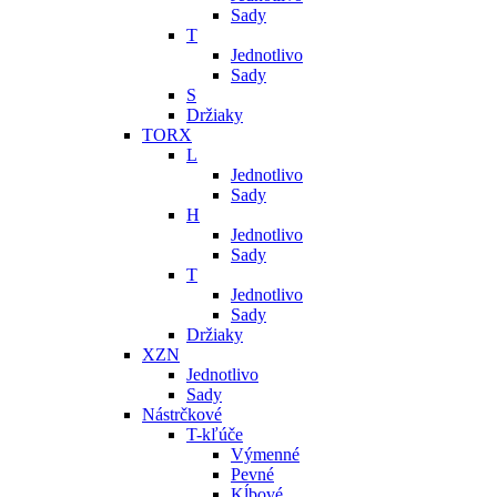
Sady
T
Jednotlivo
Sady
S
Držiaky
TORX
L
Jednotlivo
Sady
H
Jednotlivo
Sady
T
Jednotlivo
Sady
Držiaky
XZN
Jednotlivo
Sady
Nástrčkové
T-kľúče
Výmenné
Pevné
Kĺbové