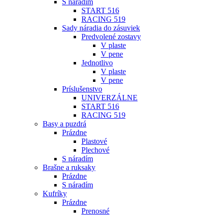
S náradím
START 516
RACING 519
Sady náradia do zásuviek
Predvolené zostavy
V plaste
V pene
Jednotlivo
V plaste
V pene
Príslušenstvo
UNIVERZÁLNE
START 516
RACING 519
Basy a puzdrá
Prázdne
Plastové
Plechové
S náradím
Brašne a ruksaky
Prázdne
S náradím
Kufríky
Prázdne
Prenosné