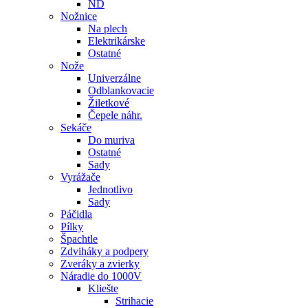
ND
Nožnice
Na plech
Elektrikárske
Ostatné
Nože
Univerzálne
Odblankovacie
Žiletkové
Čepele náhr.
Sekáče
Do muriva
Ostatné
Sady
Vyrážače
Jednotlivo
Sady
Páčidla
Pílky
Špachtle
Zdviháky a podpery
Zveráky a zvierky
Náradie do 1000V
Kliešte
Strihacie