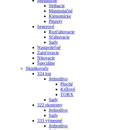
Miniatúrne
Strihacie
Manipulačné
Klenotnícke
Pinzety
Segerové
Rozťahovacie
Sťahovacie
Sady
Nastaviteľné
Zaisťovacie
Nitovacie
Špeciálne
Skrutkovače
324 top
Jednotlivo
Ploché
Krížové
TORX
Sady
322 ekonomy
Jednotlivo
Sady
333 výmenné
Jednotlivo