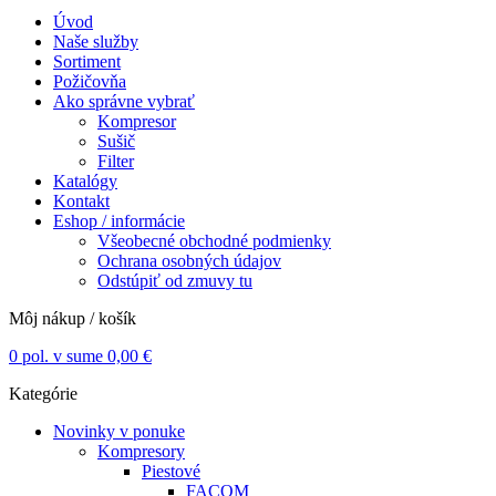
Úvod
Naše služby
Sortiment
Požičovňa
Ako správne vybrať
Kompresor
Sušič
Filter
Katalógy
Kontakt
Eshop / informácie
Všeobecné obchodné podmienky
Ochrana osobných údajov
Odstúpiť od zmuvy tu
Môj nákup / košík
0
pol. v sume
0,00
€
Kategórie
Novinky v ponuke
Kompresory
Piestové
FACOM