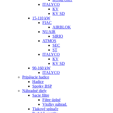
ITALYCO
KV
KV SD
15-110 kW
FIAC
AIRBLOK
NUAIR
SIRIO
ATMOS
SEC
ST
ITALYCO
KV
KV SD
90-160 kW
ITALYCO
Pripájacie hadice
Hadice
Spojky BSP
Náhradné diely
Sacie filtre
Filtre úplné
Vložky náhrad.
Tlakové spínače