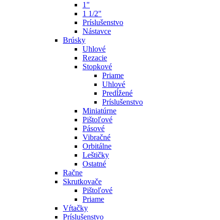
1"
1 1/2"
Príslušenstvo
Nástavce
Brúsky
Uhlové
Rezacie
Stopkové
Priame
Uhlové
Predĺžené
Príslušenstvo
Miniatúrne
Pištoľové
Pásové
Vibračné
Orbitálne
Leštičky
Ostatné
Račne
Skrutkovače
Pištoľové
Priame
Vŕtačky
Príslušenstvo