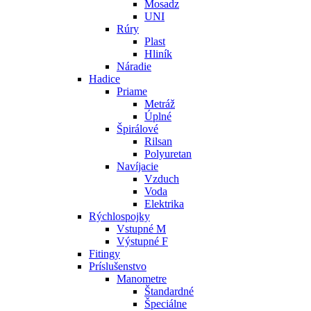
Mosadz
UNI
Rúry
Plast
Hliník
Náradie
Hadice
Priame
Metráž
Úplné
Špirálové
Rilsan
Polyuretan
Navíjacie
Vzduch
Voda
Elektrika
Rýchlospojky
Vstupné M
Výstupné F
Fitingy
Príslušenstvo
Manometre
Štandardné
Špeciálne