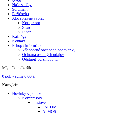
Úvod
Naše služby
Sortiment
Požičovňa
Ako správne vybrať
Kompresor
Sušič
Filter
Katalógy
Kontakt
Eshop / informácie
Všeobecné obchodné podmienky
Ochrana osobných údajov
Odstúpiť od zmuvy tu
Môj nákup / košík
0
pol. v sume
0,00
€
Kategórie
Novinky v ponuke
Kompresory
Piestové
FACOM
ATMOS