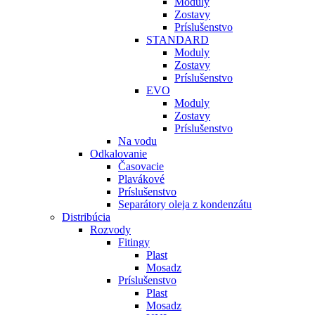
Moduly
Zostavy
Príslušenstvo
STANDARD
Moduly
Zostavy
Príslušenstvo
EVO
Moduly
Zostavy
Príslušenstvo
Na vodu
Odkalovanie
Časovacie
Plavákové
Príslušenstvo
Separátory oleja z kondenzátu
Distribúcia
Rozvody
Fitingy
Plast
Mosadz
Príslušenstvo
Plast
Mosadz