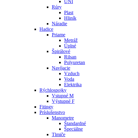
UNI
Rúry
Plast
Hliník
Náradie
Hadice
Priame
Metráž
Úplné
Špirálové
Rilsan
Polyuretan
Navíjacie
Vzduch
Voda
Elektrika
Rýchlospojky
Vstupné M
Výstupné F
Fitingy
Príslušenstvo
Manometre
Štandardné
Špeciálne
Tlmiče