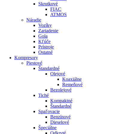
Skrutkové
FIAC
ATMOS
Náradie
Vozíky
Zariadenie
Gola
Kľúče
Prístroje
Ostatné
Kompresory
Piestové
Štandardné
Olejové
Koaxiálne
Remeňové
Bezolejové
Tiché
Kompaktné
Štandardné
Spaľovacie
Benzínové
Dieselové
Špeciálne
Odkryté