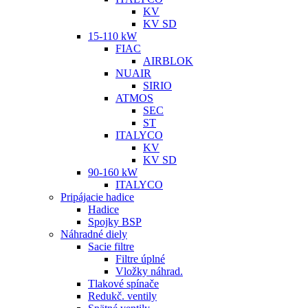
KV
KV SD
15-110 kW
FIAC
AIRBLOK
NUAIR
SIRIO
ATMOS
SEC
ST
ITALYCO
KV
KV SD
90-160 kW
ITALYCO
Pripájacie hadice
Hadice
Spojky BSP
Náhradné diely
Sacie filtre
Filtre úplné
Vložky náhrad.
Tlakové spínače
Redukč. ventily