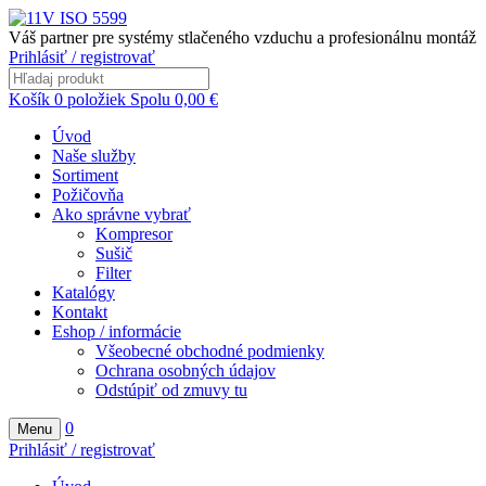
Váš partner pre systémy stlačeného vzduchu a profesionálnu montáž
Prihlásiť / registrovať
Košík
0
položiek
Spolu
0,00
€
Úvod
Naše služby
Sortiment
Požičovňa
Ako správne vybrať
Kompresor
Sušič
Filter
Katalógy
Kontakt
Eshop / informácie
Všeobecné obchodné podmienky
Ochrana osobných údajov
Odstúpiť od zmuvy tu
0
Menu
Prihlásiť / registrovať