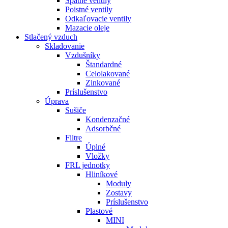
Spätné ventily
Poistné ventily
Odkaľovacie ventily
Mazacie oleje
Stlačený vzduch
Skladovanie
Vzdušníky
Štandardné
Celolakované
Zinkované
Príslušenstvo
Úprava
Sušiče
Kondenzačné
Adsorbčné
Filtre
Úplné
Vložky
FRL jednotky
Hliníkové
Moduly
Zostavy
Príslušenstvo
Plastové
MINI