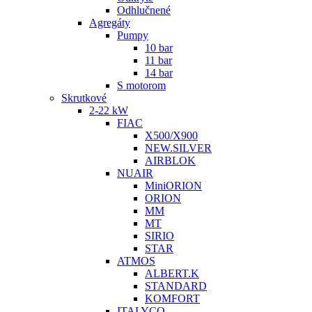
Odhlučnené
Agregáty
Pumpy
10 bar
11 bar
14 bar
S motorom
Skrutkové
2-22 kW
FIAC
X500/X900
NEW.SILVER
AIRBLOK
NUAIR
MiniORION
ORION
MM
MT
SIRIO
STAR
ATMOS
ALBERT.K
STANDARD
KOMFORT
ITALYCO