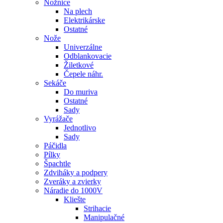
Nožnice
Na plech
Elektrikárske
Ostatné
Nože
Univerzálne
Odblankovacie
Žiletkové
Čepele náhr.
Sekáče
Do muriva
Ostatné
Sady
Vyrážače
Jednotlivo
Sady
Páčidla
Pílky
Špachtle
Zdviháky a podpery
Zveráky a zvierky
Náradie do 1000V
Kliešte
Strihacie
Manipulačné