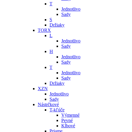
T
Jednotlivo
Sady
S
Držiaky
TORX
L
Jednotlivo
Sady
H
Jednotlivo
Sady
T
Jednotlivo
Sady
Držiaky
XZN
Jednotlivo
Sady
Nástrčkové
T-kľúče
Výmenné
Pevné
Kĺbové
Priame