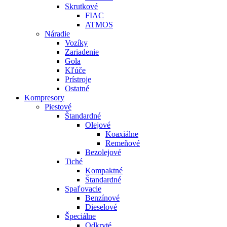
Skrutkové
FIAC
ATMOS
Náradie
Vozíky
Zariadenie
Gola
Kľúče
Prístroje
Ostatné
Kompresory
Piestové
Štandardné
Olejové
Koaxiálne
Remeňové
Bezolejové
Tiché
Kompaktné
Štandardné
Spaľovacie
Benzínové
Dieselové
Špeciálne
Odkryté