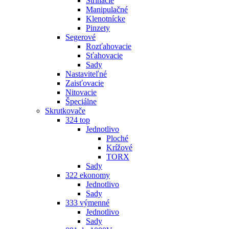
Strihacie
Manipulačné
Klenotnícke
Pinzety
Segerové
Rozťahovacie
Sťahovacie
Sady
Nastaviteľné
Zaisťovacie
Nitovacie
Špeciálne
Skrutkovače
324 top
Jednotlivo
Ploché
Krížové
TORX
Sady
322 ekonomy
Jednotlivo
Sady
333 výmenné
Jednotlivo
Sady