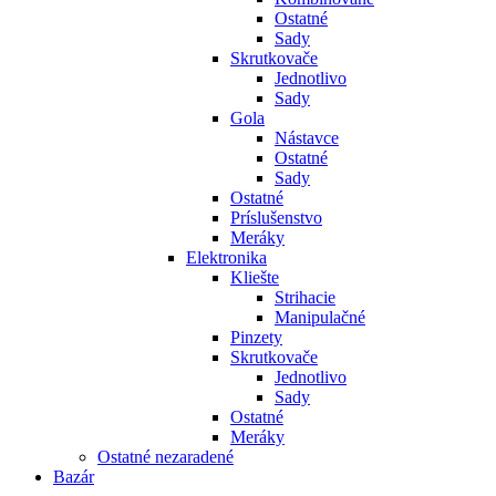
Ostatné
Sady
Skrutkovače
Jednotlivo
Sady
Gola
Nástavce
Ostatné
Sady
Ostatné
Príslušenstvo
Meráky
Elektronika
Kliešte
Strihacie
Manipulačné
Pinzety
Skrutkovače
Jednotlivo
Sady
Ostatné
Meráky
Ostatné nezaradené
Bazár