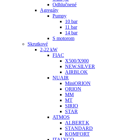
Odhlučnené
Agregáty
Pumpy
10 bar
11 bar
14 bar
S motorom
Skrutkové
2-22 kW
FIAC
X500/X900
NEW.SILVER
AIRBLOK
NUAIR
MiniORION
ORION
MM
MT
SIRIO
STAR
ATMOS
ALBERT.K
STANDARD
KOMFORT
ITALYCO