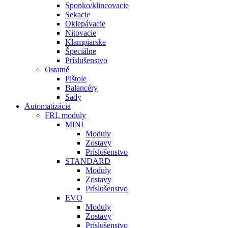
Sponko/klincovacie
Sekacie
Oklepávacie
Nitovacie
Klampiarske
Špeciálne
Príslušenstvo
Ostatné
Pištole
Balancéry
Sady
Automatizácia
FRL moduly
MINI
Moduly
Zostavy
Príslušenstvo
STANDARD
Moduly
Zostavy
Príslušenstvo
EVO
Moduly
Zostavy
Príslušenstvo