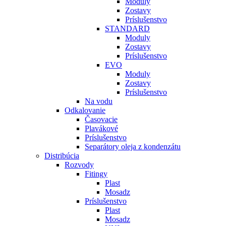
Moduly
Zostavy
Príslušenstvo
STANDARD
Moduly
Zostavy
Príslušenstvo
EVO
Moduly
Zostavy
Príslušenstvo
Na vodu
Odkalovanie
Časovacie
Plavákové
Príslušenstvo
Separátory oleja z kondenzátu
Distribúcia
Rozvody
Fitingy
Plast
Mosadz
Príslušenstvo
Plast
Mosadz