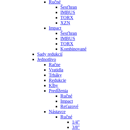
Ručné
Šesťhran
IMBUS
TORX
XZN
Impact
Šesťhran
IMBUS
TORX
Kombinované
Sady redukcií
Jednotlivo
Račne
Vratidla
Trháky
Redukcie
Kĺby
Predĺženia
Ručné
Impact
Reťazové
Nástavce
Ručné
1/4"
3/8"