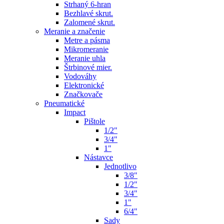
Strhaný 6-hran
Bezhlavé skrut.
Zalomené skrut.
Meranie a značenie
Metre a pásma
Mikromeranie
Meranie uhla
Štrbinové mier.
Vodováhy
Elektronické
Značkovače
Pneumatické
Impact
Pištole
1/2"
3/4"
1"
Nástavce
Jednotlivo
3/8"
1/2"
3/4"
1"
6/4"
Sady