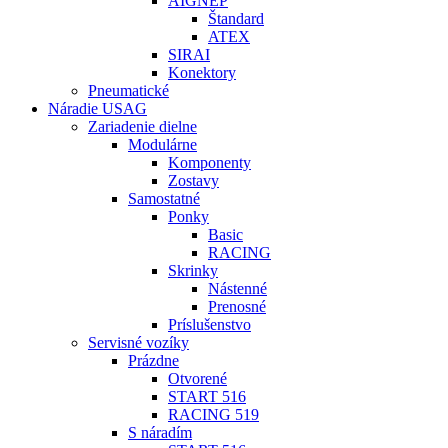
AIGNEP
Štandard
ATEX
SIRAI
Konektory
Pneumatické
Náradie USAG
Zariadenie dielne
Modulárne
Komponenty
Zostavy
Samostatné
Ponky
Basic
RACING
Skrinky
Nástenné
Prenosné
Príslušenstvo
Servisné vozíky
Prázdne
Otvorené
START 516
RACING 519
S náradím