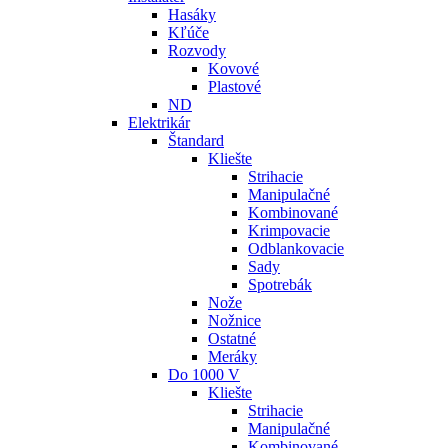
Hasáky
Kľúče
Rozvody
Kovové
Plastové
ND
Elektrikár
Štandard
Kliešte
Strihacie
Manipulačné
Kombinované
Krimpovacie
Odblankovacie
Sady
Spotrebák
Nože
Nožnice
Ostatné
Meráky
Do 1000 V
Kliešte
Strihacie
Manipulačné
Kombinované