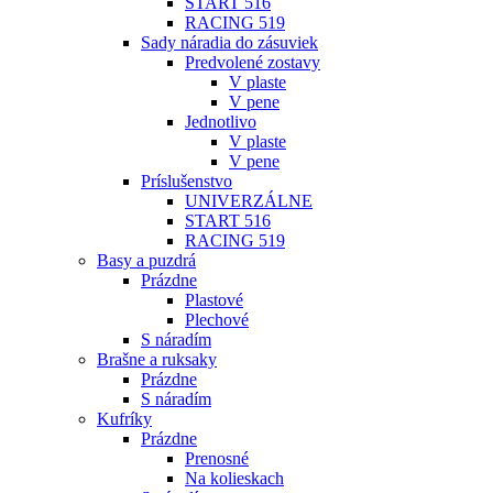
START 516
RACING 519
Sady náradia do zásuviek
Predvolené zostavy
V plaste
V pene
Jednotlivo
V plaste
V pene
Príslušenstvo
UNIVERZÁLNE
START 516
RACING 519
Basy a puzdrá
Prázdne
Plastové
Plechové
S náradím
Brašne a ruksaky
Prázdne
S náradím
Kufríky
Prázdne
Prenosné
Na kolieskach