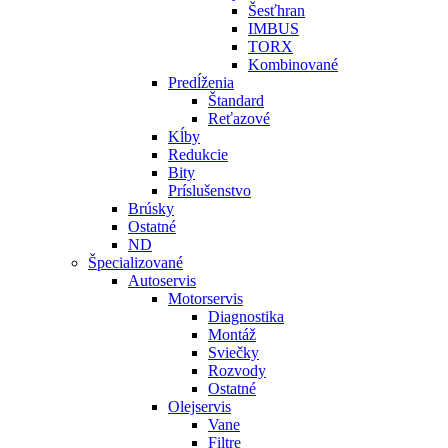
Šesťhran
IMBUS
TORX
Kombinované
Predĺženia
Štandard
Reťazové
Kĺby
Redukcie
Bity
Príslušenstvo
Brúsky
Ostatné
ND
Špecializované
Autoservis
Motorservis
Diagnostika
Montáž
Sviečky
Rozvody
Ostatné
Olejservis
Vane
Filtre