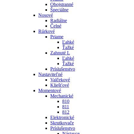
Obojstranné
Špeciálne
Nosové
Radiálne
Čelné
Rúrkové
Priame
Ľahké
Ťažké
Zahnuté L
Ľahké
Ťažké
Príslušenstvo
Nastaviteľné
Valčekové
Kliešťové
Momentové
Mechanické
810
811
812
Elektronické
Skrutkovače
Príslušenstvo
Nástavce