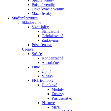
Spätné ventily
Poistné ventily
Odkaľovacie ventily
Mazacie oleje
Stlačený vzduch
Skladovanie
Vzdušníky
Štandardné
Celolakované
Zinkované
Príslušenstvo
Úprava
Sušiče
Kondenzačné
Adsorbčné
Filtre
Úplné
Vložky
FRL jednotky
Hliníkové
Moduly
Zostavy
Príslušenstvo
Plastové
MINI