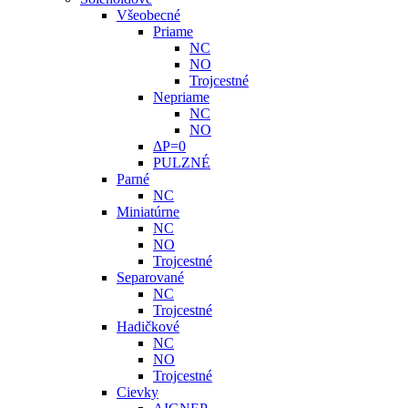
Všeobecné
Priame
NC
NO
Trojcestné
Nepriame
NC
NO
ΔP=0
PULZNÉ
Parné
NC
Miniatúrne
NC
NO
Trojcestné
Separované
NC
Trojcestné
Hadičkové
NC
NO
Trojcestné
Cievky