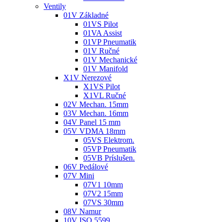
Ventily
01V Základné
01VS Pilot
01VA Assist
01VP Pneumatik
01V Ručné
01V Mechanické
01V Manifold
X1V Nerezové
X1VS Pilot
X1VL Ručné
02V Mechan. 15mm
03V Mechan. 16mm
04V Panel 15 mm
05V VDMA 18mm
05VS Elektrom.
05VP Pneumatik
05VB Príslušen.
06V Pedálové
07V Mini
07V1 10mm
07V2 15mm
07VS 30mm
08V Namur
10V ISO 5599