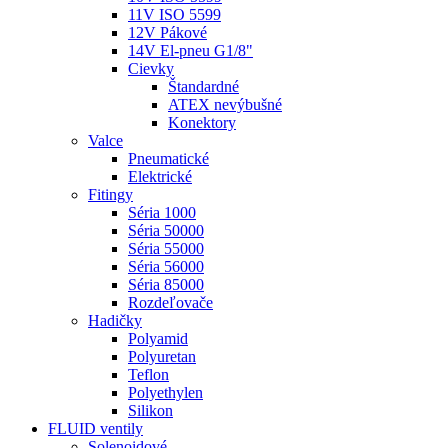
11V ISO 5599
12V Pákové
14V El-pneu G1/8"
Cievky
Štandardné
ATEX nevýbušné
Konektory
Valce
Pneumatické
Elektrické
Fitingy
Séria 1000
Séria 50000
Séria 55000
Séria 56000
Séria 85000
Rozdeľovače
Hadičky
Polyamid
Polyuretan
Teflon
Polyethylen
Silikon
FLUID ventily
Solenoidové