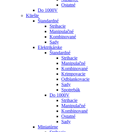
Ostatné
Do 1000V
Kliešte
Štandardné
Strihacie
Manipulačné
Kombinované
Sady
Elektrikárske
Štandardné
Strihacie
Manipulačné
Kombinované
Krimpovacie
Odblankovacie
Sady
Spotrebák
Do 1000V
Strihacie
Manipulačné
Kombinované
Ostatné
Sady
Miniatúrne