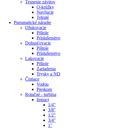
Tesnenie závitov
O-krúžky
Navíjacie
Tekuté
Pneumatické náradie
Ofukovacie
Pištole
Príslušenstvo
Dohusťovacie
Pištole
Príslušenstvo
Lakovacie
Pištole
Zariadenia
Trysky a ND
Čistiace
Vodou
Pieskom
Rotačné - turbína
Impact
1/4"
3/8"
1/2"
3/4"
1"