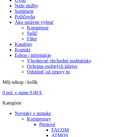
Úvod
Naše služby
Sortiment
Požičovňa
Ako správne vybrať
Kompresor
Sušič
Filter
Katalógy
Kontakt
Eshop / informácie
Všeobecné obchodné podmienky
Ochrana osobných údajov
Odstúpiť od zmuvy tu
Môj nákup / košík
0
pol. v sume
0,00
€
Kategórie
Novinky v ponuke
Kompresory
Piestové
FACOM
ATMOS