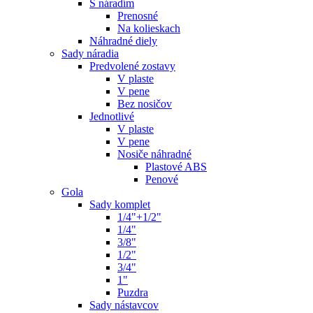
S náradím
Prenosné
Na kolieskach
Náhradné diely
Sady náradia
Predvolené zostavy
V plaste
V pene
Bez nosičov
Jednotlivé
V plaste
V pene
Nosiče náhradné
Plastové ABS
Penové
Gola
Sady komplet
1/4"+1/2"
1/4"
3/8"
1/2"
3/4"
1"
Puzdra
Sady nástavcov