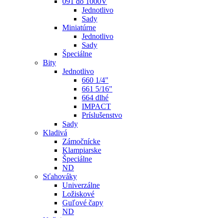
091 do 1000V
Jednotlivo
Sady
Miniatúrne
Jednotlivo
Sady
Špeciálne
Bity
Jednotlivo
660 1/4"
661 5/16"
664 dlhé
IMPACT
Príslušenstvo
Sady
Kladivá
Zámočnícke
Klampiarske
Špeciálne
ND
Sťahováky
Univerzálne
Ložiskové
Guľové čapy
ND