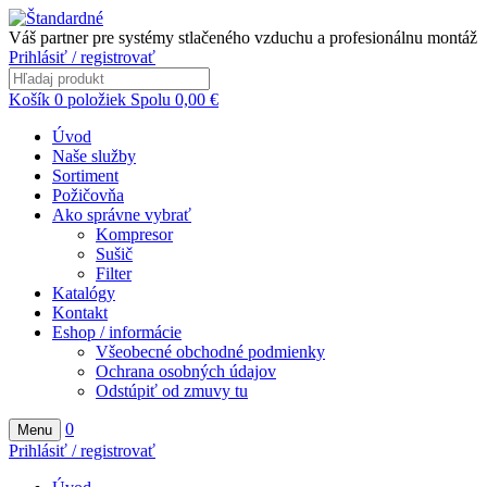
Váš partner pre systémy stlačeného vzduchu a profesionálnu montáž
Prihlásiť / registrovať
Košík
0
položiek
Spolu
0,00
€
Úvod
Naše služby
Sortiment
Požičovňa
Ako správne vybrať
Kompresor
Sušič
Filter
Katalógy
Kontakt
Eshop / informácie
Všeobecné obchodné podmienky
Ochrana osobných údajov
Odstúpiť od zmuvy tu
0
Menu
Prihlásiť / registrovať