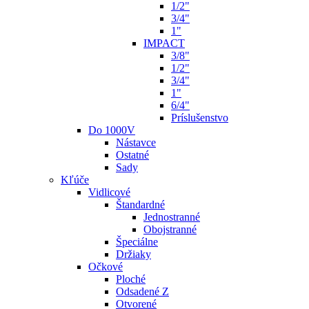
1/2"
3/4"
1"
IMPACT
3/8"
1/2"
3/4"
1"
6/4"
Príslušenstvo
Do 1000V
Nástavce
Ostatné
Sady
Kľúče
Vidlicové
Štandardné
Jednostranné
Obojstranné
Špeciálne
Držiaky
Očkové
Ploché
Odsadené Z
Otvorené