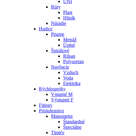
UNI
Rúry
Plast
Hliník
Náradie
Hadice
Priame
Metráž
Úplné
Špirálové
Rilsan
Polyuretan
Navíjacie
Vzduch
Voda
Elektrika
Rýchlospojky
Vstupné M
Výstupné F
Fitingy
Príslušenstvo
Manometre
Štandardné
Špeciálne
Tlmiče