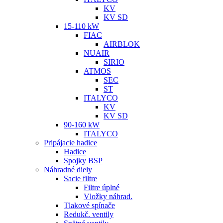
KV
KV SD
15-110 kW
FIAC
AIRBLOK
NUAIR
SIRIO
ATMOS
SEC
ST
ITALYCO
KV
KV SD
90-160 kW
ITALYCO
Pripájacie hadice
Hadice
Spojky BSP
Náhradné diely
Sacie filtre
Filtre úplné
Vložky náhrad.
Tlakové spínače
Redukč. ventily