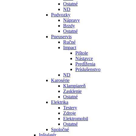
Ostatné
ND
Podvozky
Nápravy
Brzdy
Ostatné
Pneuservis
Ručné
Impact
Pištole
Nástavce
Predĺženia
Príslušenstvo
ND
Karosérie
Klampiareň
Zasklenie
Ostatné
Elektrika
Testery
Zdroje
Elektromobil
Ostatné
Spoločné
Inštalatér