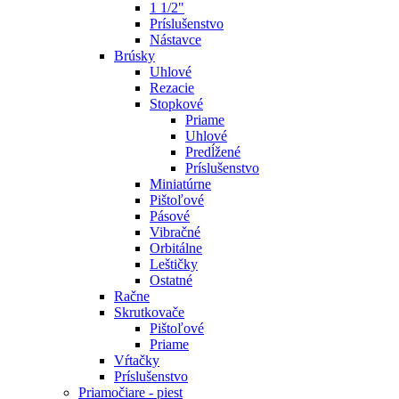
1 1/2"
Príslušenstvo
Nástavce
Brúsky
Uhlové
Rezacie
Stopkové
Priame
Uhlové
Predĺžené
Príslušenstvo
Miniatúrne
Pištoľové
Pásové
Vibračné
Orbitálne
Leštičky
Ostatné
Račne
Skrutkovače
Pištoľové
Priame
Vŕtačky
Príslušenstvo
Priamočiare - piest