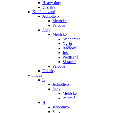
Heavy duty
Držiaky
Kombinované
Jednotlivo
Metrické
Palcové
Sady
Metrické
Štandardné
Xgrip
Račňové
Just
Predĺžené
Skrátené
Palcové
Držiaky
Imbus
L
Jednotlivo
Sady
Metrické
Palcové
H
Jednotlivo
Sady