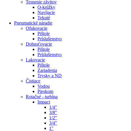
Tesnenie závitov
O-krúžky
Navíjacie
Tekuté
Pneumatické náradie
Ofukovacie
Pištole
Príslušenstvo
Dohusťovacie
Pištole
Príslušenstvo
Lakovacie
Pištole
Zariadenia
Trysky a ND
Čistiace
Vodou
Pieskom
Rotačné - turbína
Impact
1/4"
3/8"
1/2"
3/4"
1"