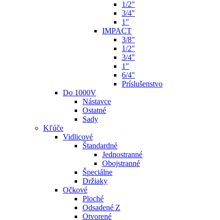
1/2"
3/4"
1"
IMPACT
3/8"
1/2"
3/4"
1"
6/4"
Príslušenstvo
Do 1000V
Nástavce
Ostatné
Sady
Kľúče
Vidlicové
Štandardné
Jednostranné
Obojstranné
Špeciálne
Držiaky
Očkové
Ploché
Odsadené Z
Otvorené