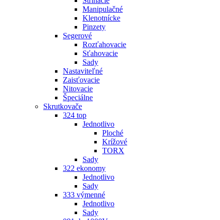
Strihacie
Manipulačné
Klenotnícke
Pinzety
Segerové
Rozťahovacie
Sťahovacie
Sady
Nastaviteľné
Zaisťovacie
Nitovacie
Špeciálne
Skrutkovače
324 top
Jednotlivo
Ploché
Krížové
TORX
Sady
322 ekonomy
Jednotlivo
Sady
333 výmenné
Jednotlivo
Sady