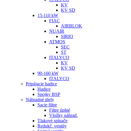
KV
KV SD
15-110 kW
FIAC
AIRBLOK
NUAIR
SIRIO
ATMOS
SEC
ST
ITALYCO
KV
KV SD
90-160 kW
ITALYCO
Pripájacie hadice
Hadice
Spojky BSP
Náhradné diely
Sacie filtre
Filtre úplné
Vložky náhrad.
Tlakové spínače
Redukč. ventily