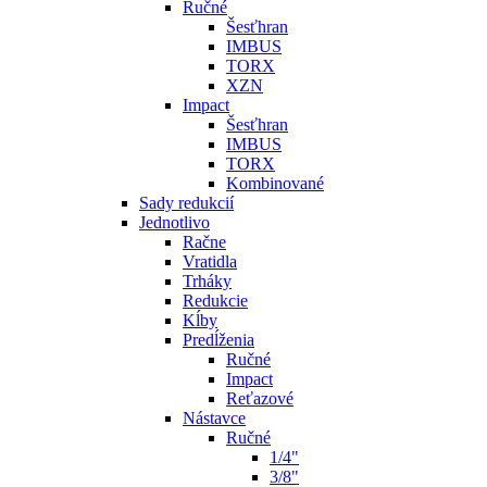
Ručné
Šesťhran
IMBUS
TORX
XZN
Impact
Šesťhran
IMBUS
TORX
Kombinované
Sady redukcií
Jednotlivo
Račne
Vratidla
Trháky
Redukcie
Kĺby
Predĺženia
Ručné
Impact
Reťazové
Nástavce
Ručné
1/4"
3/8"