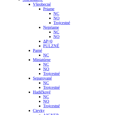
Všeobecné
Priame
NC
NO
Trojcestné
Nepriame
NC
NO
ΔP=0
PULZNÉ
Parné
NC
Miniatúrne
NC
NO
Trojcestné
Separované
NC
Trojcestné
Hadičkové
NC
NO
Trojcestné
Cievky