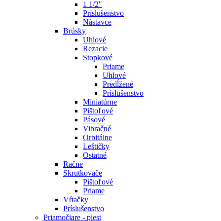
1 1/2"
Príslušenstvo
Nástavce
Brúsky
Uhlové
Rezacie
Stopkové
Priame
Uhlové
Predĺžené
Príslušenstvo
Miniatúrne
Pištoľové
Pásové
Vibračné
Orbitálne
Leštičky
Ostatné
Račne
Skrutkovače
Pištoľové
Priame
Vŕtačky
Príslušenstvo
Priamočiare - piest