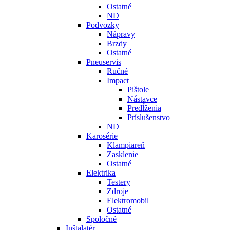
Ostatné
ND
Podvozky
Nápravy
Brzdy
Ostatné
Pneuservis
Ručné
Impact
Pištole
Nástavce
Predĺženia
Príslušenstvo
ND
Karosérie
Klampiareň
Zasklenie
Ostatné
Elektrika
Testery
Zdroje
Elektromobil
Ostatné
Spoločné
Inštalatér