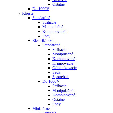
Ostatné
Do 1000V
Kliešte
Štandardné
Strihacie
Manipulačné
Kombinované
Sady
Elektrikárske
Štandardné
Strihacie
Manipulačné
Kombinované
Krimpovacie
Odblankovacie
Sady
Spotrebák
Do 1000V
Strihacie
Manipulačné
Kombinované
Ostatné
Sady
Miniatúrne