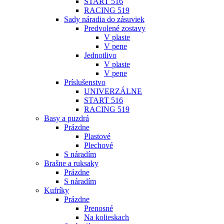
START 516
RACING 519
Sady náradia do zásuviek
Predvolené zostavy
V plaste
V pene
Jednotlivo
V plaste
V pene
Príslušenstvo
UNIVERZÁLNE
START 516
RACING 519
Basy a puzdrá
Prázdne
Plastové
Plechové
S náradím
Brašne a ruksaky
Prázdne
S náradím
Kufríky
Prázdne
Prenosné
Na kolieskach