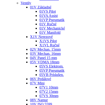
Ventily
01V Základné
01VS Pilot
01VA Assist
01VP Pneumatik
01V Ručné
01V Mechanické
01V Manifold
X1V Nerezové
X1VS Pilot
X1VL Ručné
02V Mechan. 15mm
03V Mechan. 16mm
04V Panel 15 mm
05V VDMA 18mm
05VS Elektrom.
05VP Pneumatik
05VB Príslušen.
06V Pedálové
07V Mini
07V1 10mm
07V2 15mm
07VS 30mm
08V Namur
10V ISO 5599