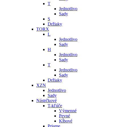
T
Jednotlivo
Sady
S
Držiaky
TORX
L
Jednotlivo
Sady
H
Jednotlivo
Sady
T
Jednotlivo
Sady
Držiaky
XZN
Jednotlivo
Sady
Nástrčkové
T-kľúče
Výmenné
Pevné
Kĺbové
Priame