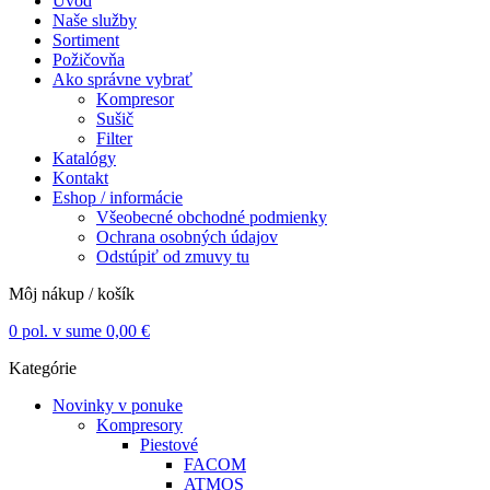
Úvod
Naše služby
Sortiment
Požičovňa
Ako správne vybrať
Kompresor
Sušič
Filter
Katalógy
Kontakt
Eshop / informácie
Všeobecné obchodné podmienky
Ochrana osobných údajov
Odstúpiť od zmuvy tu
Môj nákup / košík
0
pol. v sume
0,00
€
Kategórie
Novinky v ponuke
Kompresory
Piestové
FACOM
ATMOS