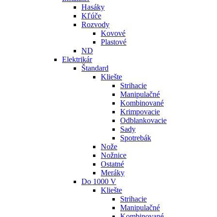
Hasáky
Kľúče
Rozvody
Kovové
Plastové
ND
Elektrikár
Štandard
Kliešte
Strihacie
Manipulačné
Kombinované
Krimpovacie
Odblankovacie
Sady
Spotrebák
Nože
Nožnice
Ostatné
Meráky
Do 1000 V
Kliešte
Strihacie
Manipulačné
Kombinované