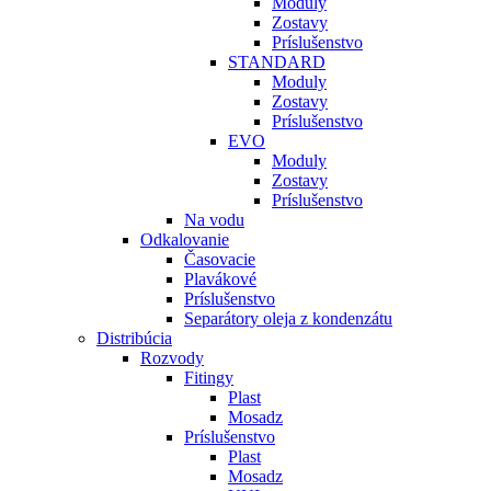
Moduly
Zostavy
Príslušenstvo
STANDARD
Moduly
Zostavy
Príslušenstvo
EVO
Moduly
Zostavy
Príslušenstvo
Na vodu
Odkalovanie
Časovacie
Plavákové
Príslušenstvo
Separátory oleja z kondenzátu
Distribúcia
Rozvody
Fitingy
Plast
Mosadz
Príslušenstvo
Plast
Mosadz