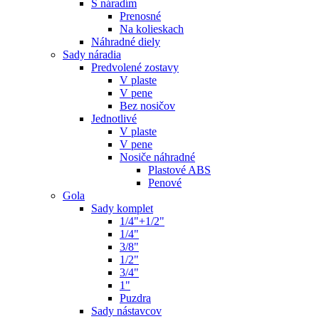
S náradím
Prenosné
Na kolieskach
Náhradné diely
Sady náradia
Predvolené zostavy
V plaste
V pene
Bez nosičov
Jednotlivé
V plaste
V pene
Nosiče náhradné
Plastové ABS
Penové
Gola
Sady komplet
1/4"+1/2"
1/4"
3/8"
1/2"
3/4"
1"
Puzdra
Sady nástavcov