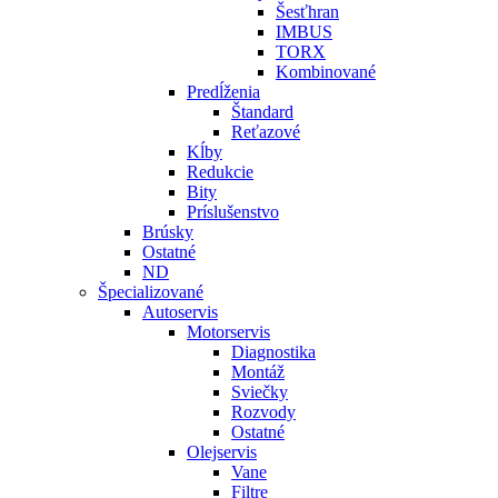
Šesťhran
IMBUS
TORX
Kombinované
Predĺženia
Štandard
Reťazové
Kĺby
Redukcie
Bity
Príslušenstvo
Brúsky
Ostatné
ND
Špecializované
Autoservis
Motorservis
Diagnostika
Montáž
Sviečky
Rozvody
Ostatné
Olejservis
Vane
Filtre