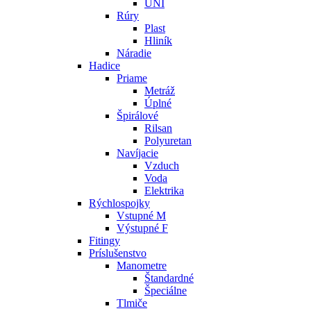
UNI
Rúry
Plast
Hliník
Náradie
Hadice
Priame
Metráž
Úplné
Špirálové
Rilsan
Polyuretan
Navíjacie
Vzduch
Voda
Elektrika
Rýchlospojky
Vstupné M
Výstupné F
Fitingy
Príslušenstvo
Manometre
Štandardné
Špeciálne
Tlmiče