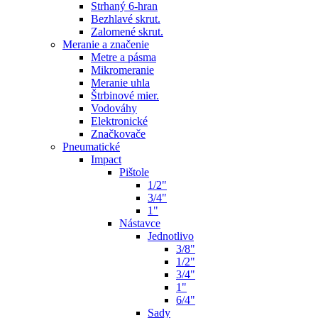
Strhaný 6-hran
Bezhlavé skrut.
Zalomené skrut.
Meranie a značenie
Metre a pásma
Mikromeranie
Meranie uhla
Štrbinové mier.
Vodováhy
Elektronické
Značkovače
Pneumatické
Impact
Pištole
1/2"
3/4"
1"
Nástavce
Jednotlivo
3/8"
1/2"
3/4"
1"
6/4"
Sady