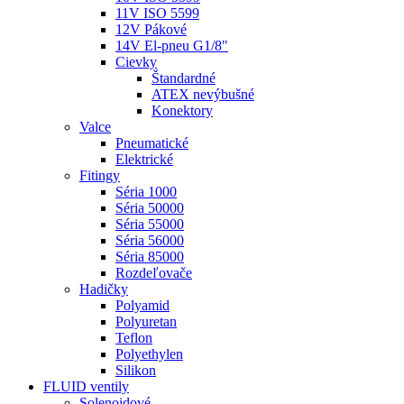
11V ISO 5599
12V Pákové
14V El-pneu G1/8"
Cievky
Štandardné
ATEX nevýbušné
Konektory
Valce
Pneumatické
Elektrické
Fitingy
Séria 1000
Séria 50000
Séria 55000
Séria 56000
Séria 85000
Rozdeľovače
Hadičky
Polyamid
Polyuretan
Teflon
Polyethylen
Silikon
FLUID ventily
Solenoidové