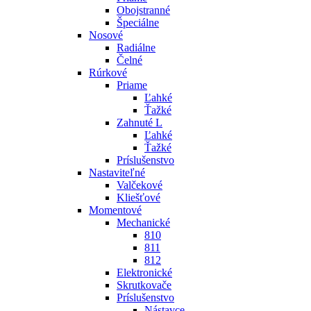
Obojstranné
Špeciálne
Nosové
Radiálne
Čelné
Rúrkové
Priame
Ľahké
Ťažké
Zahnuté L
Ľahké
Ťažké
Príslušenstvo
Nastaviteľné
Valčekové
Kliešťové
Momentové
Mechanické
810
811
812
Elektronické
Skrutkovače
Príslušenstvo
Nástavce