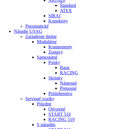
AIGNEP
Štandard
ATEX
SIRAI
Konektory
Pneumatické
Náradie USAG
Zariadenie dielne
Modulárne
Komponenty
Zostavy
Samostatné
Ponky
Basic
RACING
Skrinky
Nástenné
Prenosné
Príslušenstvo
Servisné vozíky
Prázdne
Otvorené
START 516
RACING 519
S náradím