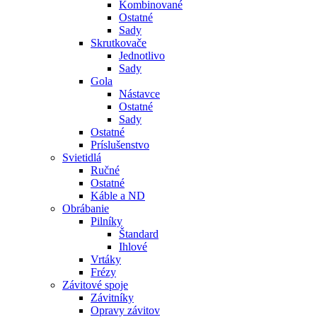
Kombinované
Ostatné
Sady
Skrutkovače
Jednotlivo
Sady
Gola
Nástavce
Ostatné
Sady
Ostatné
Príslušenstvo
Svietidlá
Ručné
Ostatné
Káble a ND
Obrábanie
Pilníky
Štandard
Ihlové
Vrtáky
Frézy
Závitové spoje
Závitníky
Opravy závitov