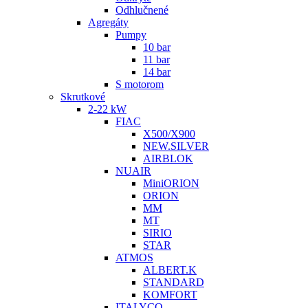
Odhlučnené
Agregáty
Pumpy
10 bar
11 bar
14 bar
S motorom
Skrutkové
2-22 kW
FIAC
X500/X900
NEW.SILVER
AIRBLOK
NUAIR
MiniORION
ORION
MM
MT
SIRIO
STAR
ATMOS
ALBERT.K
STANDARD
KOMFORT
ITALYCO