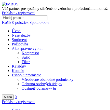
Váš partner pre systémy stlačeného vzduchu a profesionálnu montáž
Prihlásiť / registrovať
Košík
0
položiek
Spolu
0,00
€
Úvod
Naše služby
Sortiment
Požičovňa
Ako správne vybrať
Kompresor
Sušič
Filter
Katalógy
Kontakt
Eshop / informácie
Všeobecné obchodné podmienky
Ochrana osobných údajov
Odstúpiť od zmuvy tu
0
Menu
Prihlásiť / registrovať