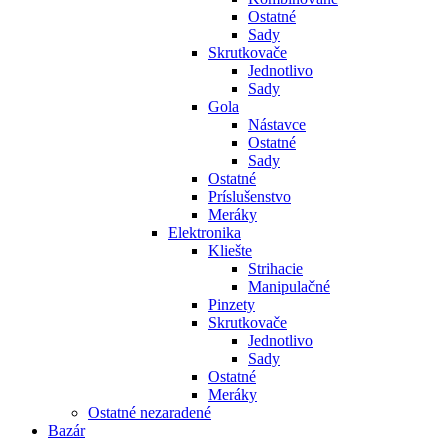
Ostatné
Sady
Skrutkovače
Jednotlivo
Sady
Gola
Nástavce
Ostatné
Sady
Ostatné
Príslušenstvo
Meráky
Elektronika
Kliešte
Strihacie
Manipulačné
Pinzety
Skrutkovače
Jednotlivo
Sady
Ostatné
Meráky
Ostatné nezaradené
Bazár