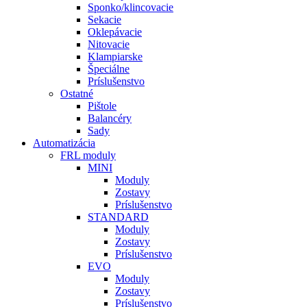
Sponko/klincovacie
Sekacie
Oklepávacie
Nitovacie
Klampiarske
Špeciálne
Príslušenstvo
Ostatné
Pištole
Balancéry
Sady
Automatizácia
FRL moduly
MINI
Moduly
Zostavy
Príslušenstvo
STANDARD
Moduly
Zostavy
Príslušenstvo
EVO
Moduly
Zostavy
Príslušenstvo