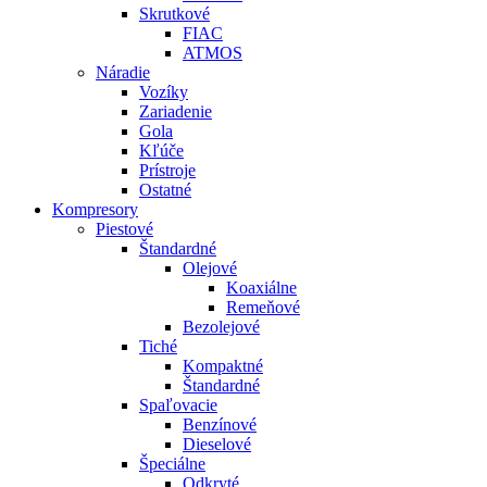
Skrutkové
FIAC
ATMOS
Náradie
Vozíky
Zariadenie
Gola
Kľúče
Prístroje
Ostatné
Kompresory
Piestové
Štandardné
Olejové
Koaxiálne
Remeňové
Bezolejové
Tiché
Kompaktné
Štandardné
Spaľovacie
Benzínové
Dieselové
Špeciálne
Odkryté