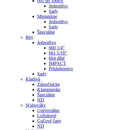
091 do 1000V
Jednotlivo
Sady
Miniatúrne
Jednotlivo
Sady
Špeciálne
Bity
Jednotlivo
660 1/4"
661 5/16"
664 dlhé
IMPACT
Príslušenstvo
Sady
Kladivá
Zámočnícke
Klampiarske
Špeciálne
ND
Sťahováky
Univerzálne
Ložiskové
Guľové čapy
ND