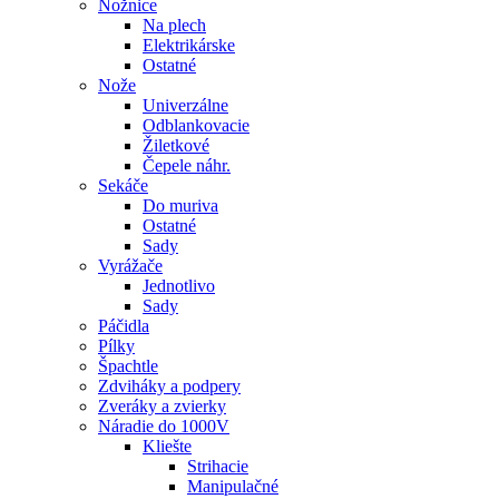
Nožnice
Na plech
Elektrikárske
Ostatné
Nože
Univerzálne
Odblankovacie
Žiletkové
Čepele náhr.
Sekáče
Do muriva
Ostatné
Sady
Vyrážače
Jednotlivo
Sady
Páčidla
Pílky
Špachtle
Zdviháky a podpery
Zveráky a zvierky
Náradie do 1000V
Kliešte
Strihacie
Manipulačné