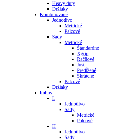
Heavy duty
Držiaky
Kombinované
Jednotlivo
Metrické
Palcové
Sady
Metrické
Štandardné
Xgrip
Račňové
Just
Predĺžené
Skrátené
Palcové
Držiaky
Imbus
L
Jednotlivo
Sady
Metrické
Palcové
H
Jednotlivo
Sady