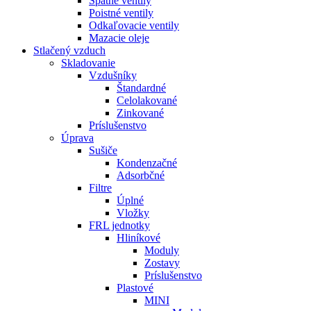
Spätné ventily
Poistné ventily
Odkaľovacie ventily
Mazacie oleje
Stlačený vzduch
Skladovanie
Vzdušníky
Štandardné
Celolakované
Zinkované
Príslušenstvo
Úprava
Sušiče
Kondenzačné
Adsorbčné
Filtre
Úplné
Vložky
FRL jednotky
Hliníkové
Moduly
Zostavy
Príslušenstvo
Plastové
MINI