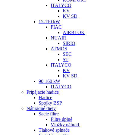
ITALYCO
KV
KV SD
15-110 kW
FIAC
AIRBLOK
NUAIR
SIRIO
ATMOS
SEC
ST
ITALYCO
KV
KV SD
90-160 kW
ITALYCO
Pripájacie hadice
Hadice
Spojky BSP
Náhradné diely
Sacie filtre
Filtre úplné
Vložky náhrad.
Tlakové spínače