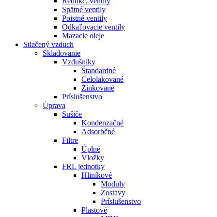
Redukč. ventily
Spätné ventily
Poistné ventily
Odkaľovacie ventily
Mazacie oleje
Stlačený vzduch
Skladovanie
Vzdušníky
Štandardné
Celolakované
Zinkované
Príslušenstvo
Úprava
Sušiče
Kondenzačné
Adsorbčné
Filtre
Úplné
Vložky
FRL jednotky
Hliníkové
Moduly
Zostavy
Príslušenstvo
Plastové