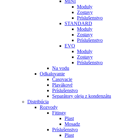
MINI
Moduly
Zostavy
Príslušenstvo
STANDARD
Moduly
Zostavy
Príslušenstvo
EVO
Moduly
Zostavy
Príslušenstvo
Na vodu
Odkalovanie
Časovacie
Plavákové
Príslušenstvo
Separátory oleja z kondenzátu
Distribúcia
Rozvody
Fitingy
Plast
Mosadz
Príslušenstvo
Plast