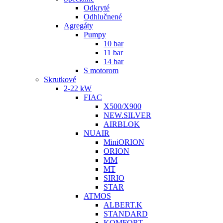
Odkryté
Odhlučnené
Agregáty
Pumpy
10 bar
11 bar
14 bar
S motorom
Skrutkové
2-22 kW
FIAC
X500/X900
NEW.SILVER
AIRBLOK
NUAIR
MiniORION
ORION
MM
MT
SIRIO
STAR
ATMOS
ALBERT.K
STANDARD
KOMFORT