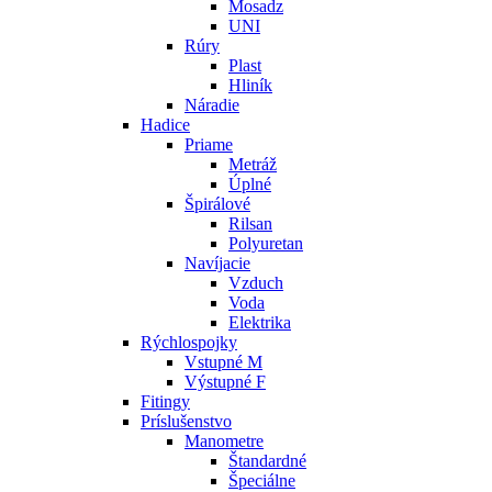
Mosadz
UNI
Rúry
Plast
Hliník
Náradie
Hadice
Priame
Metráž
Úplné
Špirálové
Rilsan
Polyuretan
Navíjacie
Vzduch
Voda
Elektrika
Rýchlospojky
Vstupné M
Výstupné F
Fitingy
Príslušenstvo
Manometre
Štandardné
Špeciálne