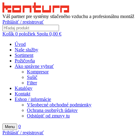
Váš partner pre systémy stlačeného vzduchu a profesionálnu montáž
Prihlásiť / registrovať
Košík
0
položiek
Spolu
0,00
€
Úvod
Naše služby
Sortiment
Požičovňa
Ako správne vybrať
Kompresor
Sušič
Filter
Katalógy
Kontakt
Eshop / informácie
Všeobecné obchodné podmienky
Ochrana osobných údajov
Odstúpiť od zmuvy tu
0
Menu
Prihlásiť / registrovať