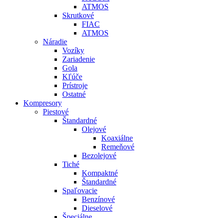
ATMOS
Skrutkové
FIAC
ATMOS
Náradie
Vozíky
Zariadenie
Gola
Kľúče
Prístroje
Ostatné
Kompresory
Piestové
Štandardné
Olejové
Koaxiálne
Remeňové
Bezolejové
Tiché
Kompaktné
Štandardné
Spaľovacie
Benzínové
Dieselové
Špeciálne