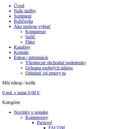
Úvod
Naše služby
Sortiment
Požičovňa
Ako správne vybrať
Kompresor
Sušič
Filter
Katalógy
Kontakt
Eshop / informácie
Všeobecné obchodné podmienky
Ochrana osobných údajov
Odstúpiť od zmuvy tu
Môj nákup / košík
0
pol. v sume
0,00
€
Kategórie
Novinky v ponuke
Kompresory
Piestové
FACOM