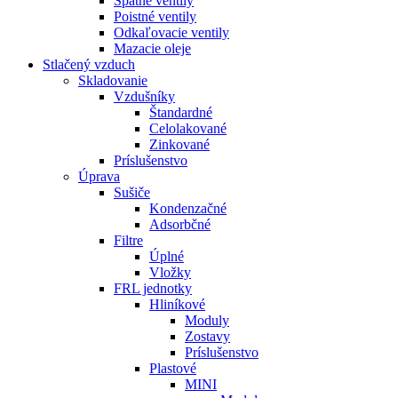
Spätné ventily
Poistné ventily
Odkaľovacie ventily
Mazacie oleje
Stlačený vzduch
Skladovanie
Vzdušníky
Štandardné
Celolakované
Zinkované
Príslušenstvo
Úprava
Sušiče
Kondenzačné
Adsorbčné
Filtre
Úplné
Vložky
FRL jednotky
Hliníkové
Moduly
Zostavy
Príslušenstvo
Plastové
MINI