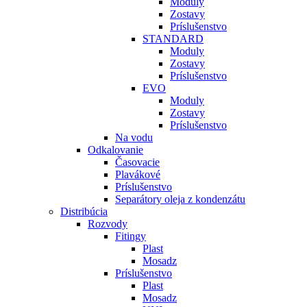
Moduly
Zostavy
Príslušenstvo
STANDARD
Moduly
Zostavy
Príslušenstvo
EVO
Moduly
Zostavy
Príslušenstvo
Na vodu
Odkalovanie
Časovacie
Plavákové
Príslušenstvo
Separátory oleja z kondenzátu
Distribúcia
Rozvody
Fitingy
Plast
Mosadz
Príslušenstvo
Plast
Mosadz