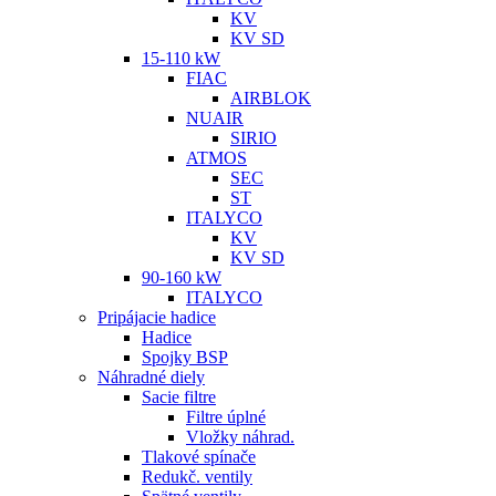
KV
KV SD
15-110 kW
FIAC
AIRBLOK
NUAIR
SIRIO
ATMOS
SEC
ST
ITALYCO
KV
KV SD
90-160 kW
ITALYCO
Pripájacie hadice
Hadice
Spojky BSP
Náhradné diely
Sacie filtre
Filtre úplné
Vložky náhrad.
Tlakové spínače
Redukč. ventily