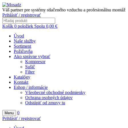
Váš partner pre systémy stlačeného vzduchu a profesionálnu montáž
Prihlásiť / registrovať
Košík
0
položiek
Spolu
0,00
€
Úvod
Naše služby
Sortiment
Požičovňa
Ako správne vybrať
Kompresor
Sušič
Filter
Katalógy
Kontakt
Eshop / informácie
Všeobecné obchodné podmienky
Ochrana osobných údajov
Odstúpiť od zmuvy tu
0
Menu
Prihlásiť / registrovať