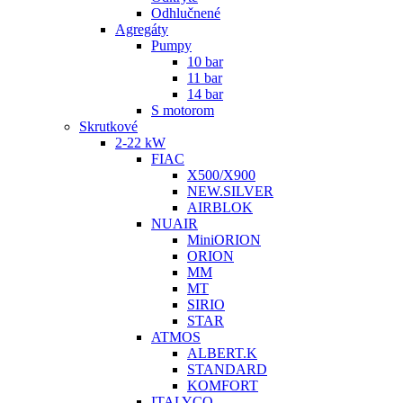
Odhlučnené
Agregáty
Pumpy
10 bar
11 bar
14 bar
S motorom
Skrutkové
2-22 kW
FIAC
X500/X900
NEW.SILVER
AIRBLOK
NUAIR
MiniORION
ORION
MM
MT
SIRIO
STAR
ATMOS
ALBERT.K
STANDARD
KOMFORT
ITALYCO