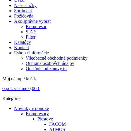
Úvod
Naše služby
Sortiment
Požičovňa
Ako správne vybrať
Kompresor
Sušič
Filter
Katalógy
Kontakt
Eshop / informácie
Všeobecné obchodné podmienky
Ochrana osobných údajov
Odstúpiť od zmuvy tu
Môj nákup / košík
0
pol. v sume
0,00
€
Kategórie
Novinky v ponuke
Kompresory
Piestové
FACOM
ATMOS