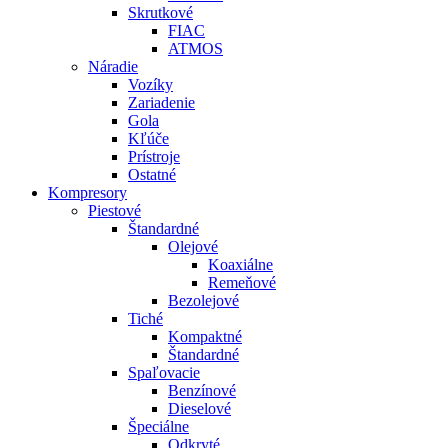
Skrutkové
FIAC
ATMOS
Náradie
Vozíky
Zariadenie
Gola
Kľúče
Prístroje
Ostatné
Kompresory
Piestové
Štandardné
Olejové
Koaxiálne
Remeňové
Bezolejové
Tiché
Kompaktné
Štandardné
Spaľovacie
Benzínové
Dieselové
Špeciálne
Odkryté