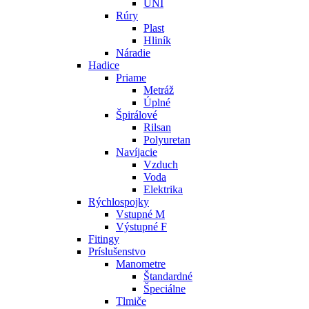
UNI
Rúry
Plast
Hliník
Náradie
Hadice
Priame
Metráž
Úplné
Špirálové
Rilsan
Polyuretan
Navíjacie
Vzduch
Voda
Elektrika
Rýchlospojky
Vstupné M
Výstupné F
Fitingy
Príslušenstvo
Manometre
Štandardné
Špeciálne
Tlmiče