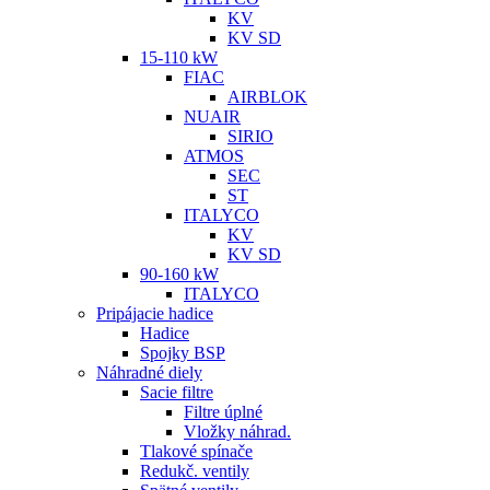
KV
KV SD
15-110 kW
FIAC
AIRBLOK
NUAIR
SIRIO
ATMOS
SEC
ST
ITALYCO
KV
KV SD
90-160 kW
ITALYCO
Pripájacie hadice
Hadice
Spojky BSP
Náhradné diely
Sacie filtre
Filtre úplné
Vložky náhrad.
Tlakové spínače
Redukč. ventily