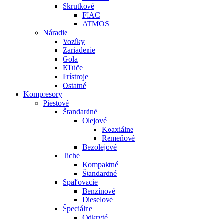
Skrutkové
FIAC
ATMOS
Náradie
Vozíky
Zariadenie
Gola
Kľúče
Prístroje
Ostatné
Kompresory
Piestové
Štandardné
Olejové
Koaxiálne
Remeňové
Bezolejové
Tiché
Kompaktné
Štandardné
Spaľovacie
Benzínové
Dieselové
Špeciálne
Odkryté