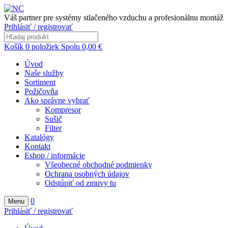
Váš partner pre systémy stlačeného vzduchu a profesionálnu montáž
Prihlásiť / registrovať
Košík
0
položiek
Spolu
0,00
€
Úvod
Naše služby
Sortiment
Požičovňa
Ako správne vybrať
Kompresor
Sušič
Filter
Katalógy
Kontakt
Eshop / informácie
Všeobecné obchodné podmienky
Ochrana osobných údajov
Odstúpiť od zmuvy tu
0
Menu
Prihlásiť / registrovať