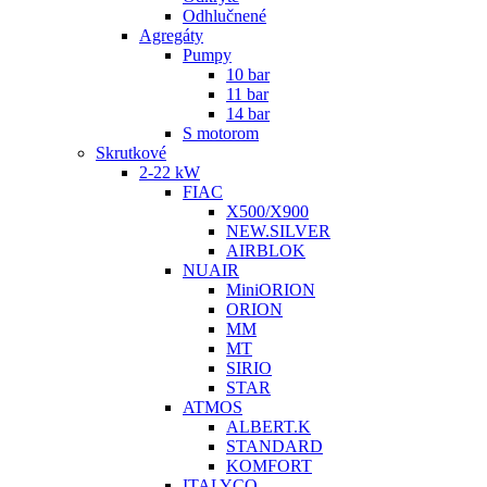
Odhlučnené
Agregáty
Pumpy
10 bar
11 bar
14 bar
S motorom
Skrutkové
2-22 kW
FIAC
X500/X900
NEW.SILVER
AIRBLOK
NUAIR
MiniORION
ORION
MM
MT
SIRIO
STAR
ATMOS
ALBERT.K
STANDARD
KOMFORT
ITALYCO