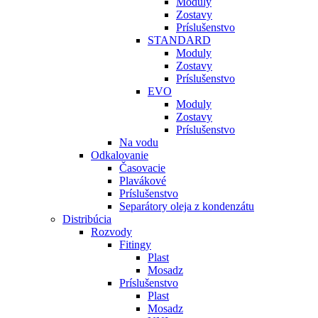
Moduly
Zostavy
Príslušenstvo
STANDARD
Moduly
Zostavy
Príslušenstvo
EVO
Moduly
Zostavy
Príslušenstvo
Na vodu
Odkalovanie
Časovacie
Plavákové
Príslušenstvo
Separátory oleja z kondenzátu
Distribúcia
Rozvody
Fitingy
Plast
Mosadz
Príslušenstvo
Plast
Mosadz