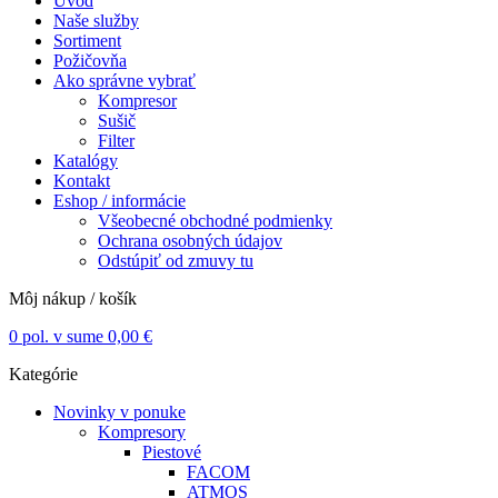
Úvod
Naše služby
Sortiment
Požičovňa
Ako správne vybrať
Kompresor
Sušič
Filter
Katalógy
Kontakt
Eshop / informácie
Všeobecné obchodné podmienky
Ochrana osobných údajov
Odstúpiť od zmuvy tu
Môj nákup / košík
0
pol. v sume
0,00
€
Kategórie
Novinky v ponuke
Kompresory
Piestové
FACOM
ATMOS