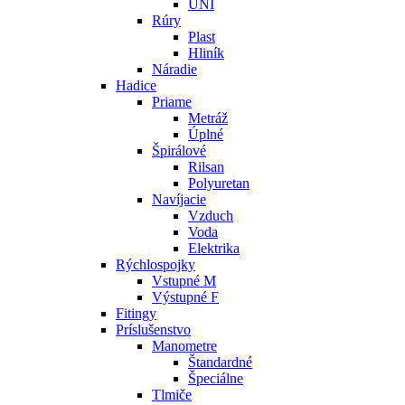
UNI
Rúry
Plast
Hliník
Náradie
Hadice
Priame
Metráž
Úplné
Špirálové
Rilsan
Polyuretan
Navíjacie
Vzduch
Voda
Elektrika
Rýchlospojky
Vstupné M
Výstupné F
Fitingy
Príslušenstvo
Manometre
Štandardné
Špeciálne
Tlmiče