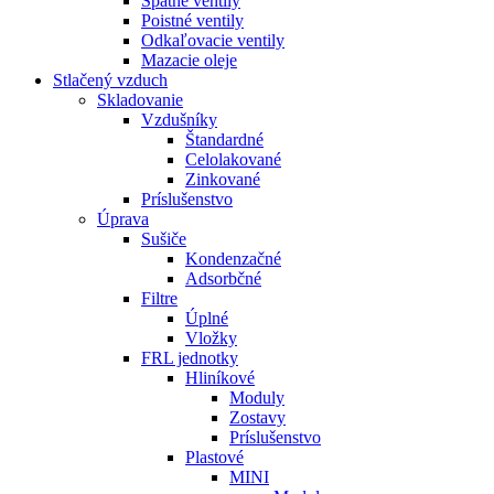
Spätné ventily
Poistné ventily
Odkaľovacie ventily
Mazacie oleje
Stlačený vzduch
Skladovanie
Vzdušníky
Štandardné
Celolakované
Zinkované
Príslušenstvo
Úprava
Sušiče
Kondenzačné
Adsorbčné
Filtre
Úplné
Vložky
FRL jednotky
Hliníkové
Moduly
Zostavy
Príslušenstvo
Plastové
MINI