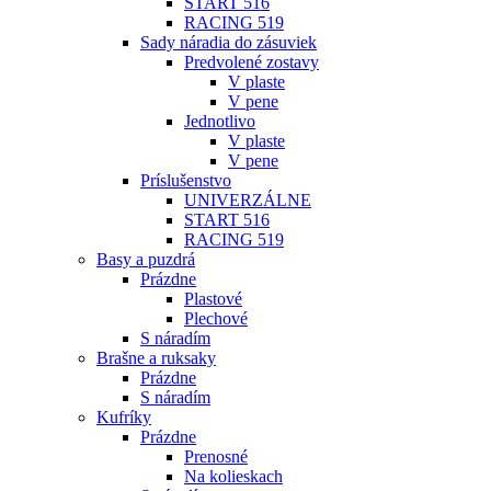
START 516
RACING 519
Sady náradia do zásuviek
Predvolené zostavy
V plaste
V pene
Jednotlivo
V plaste
V pene
Príslušenstvo
UNIVERZÁLNE
START 516
RACING 519
Basy a puzdrá
Prázdne
Plastové
Plechové
S náradím
Brašne a ruksaky
Prázdne
S náradím
Kufríky
Prázdne
Prenosné
Na kolieskach