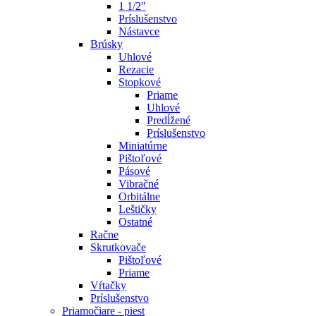
1 1/2"
Príslušenstvo
Nástavce
Brúsky
Uhlové
Rezacie
Stopkové
Priame
Uhlové
Predĺžené
Príslušenstvo
Miniatúrne
Pištoľové
Pásové
Vibračné
Orbitálne
Leštičky
Ostatné
Račne
Skrutkovače
Pištoľové
Priame
Vŕtačky
Príslušenstvo
Priamočiare - piest