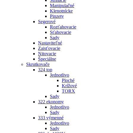
Strihacie
Manipulačné
Klenotnícke
Pinzety
Segerové
Rozťahovacie
Sťahovacie
Sady
Nastaviteľné
Zaisťovacie
Nitovacie
Špeciálne
Skrutkovače
324 top
Jednotlivo
Ploché
Krížové
TORX
Sady
322 ekonomy
Jednotlivo
Sady
333 výmenné
Jednotlivo
Sady