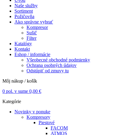
Úvod
Naše služby
Sortiment
Požičovňa
Ako správne vybrať
Kompresor
Sušič
Filter
Katalógy
Kontakt
Eshop / informácie
Všeobecné obchodné podmienky
Ochrana osobných údajov
Odstúpiť od zmuvy tu
Môj nákup / košík
0
pol. v sume
0,00
€
Kategórie
Novinky v ponuke
Kompresory
Piestové
FACOM
ATMOS