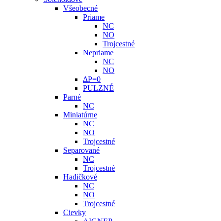
Všeobecné
Priame
NC
NO
Trojcestné
Nepriame
NC
NO
ΔP=0
PULZNÉ
Parné
NC
Miniatúrne
NC
NO
Trojcestné
Separované
NC
Trojcestné
Hadičkové
NC
NO
Trojcestné
Cievky