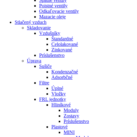
Spätné ventily
Poistné ventily
Odkaľovacie ventily
Mazacie oleje
Stlačený vzduch
Skladovanie
Vzdušníky
Štandardné
Celolakované
Zinkované
Príslušenstvo
Úprava
Sušiče
Kondenzačné
Adsorbčné
Filtre
Úplné
Vložky
FRL jednotky
Hliníkové
Moduly
Zostavy
Príslušenstvo
Plastové
MINI