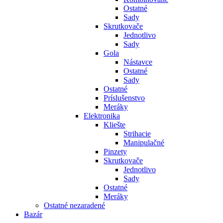
Ostatné
Sady
Skrutkovače
Jednotlivo
Sady
Gola
Nástavce
Ostatné
Sady
Ostatné
Príslušenstvo
Meráky
Elektronika
Kliešte
Strihacie
Manipulačné
Pinzety
Skrutkovače
Jednotlivo
Sady
Ostatné
Meráky
Ostatné nezaradené
Bazár