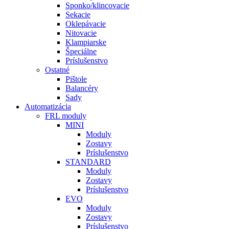
Sponko/klincovacie
Sekacie
Oklepávacie
Nitovacie
Klampiarske
Špeciálne
Príslušenstvo
Ostatné
Pištole
Balancéry
Sady
Automatizácia
FRL moduly
MINI
Moduly
Zostavy
Príslušenstvo
STANDARD
Moduly
Zostavy
Príslušenstvo
EVO
Moduly
Zostavy
Príslušenstvo