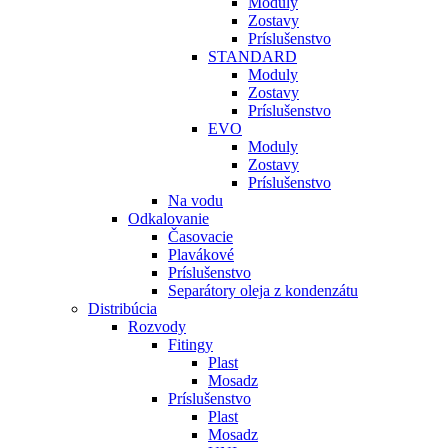
Moduly
Zostavy
Príslušenstvo
STANDARD
Moduly
Zostavy
Príslušenstvo
EVO
Moduly
Zostavy
Príslušenstvo
Na vodu
Odkalovanie
Časovacie
Plavákové
Príslušenstvo
Separátory oleja z kondenzátu
Distribúcia
Rozvody
Fitingy
Plast
Mosadz
Príslušenstvo
Plast
Mosadz