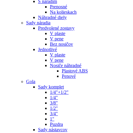
S náradím
Prenosné
Na kolieskach
Náhradné diely
Sady náradia
Predvolené zostavy
V plaste
V pene
Bez nosičov
Jednotlivé
V plaste
V pene
Nosiče náhradné
Plastové ABS
Penové
Gola
Sady komplet
1/4"+1/2"
1/4"
3/8"
1/2"
3/4"
1"
Puzdra
Sady nástavcov