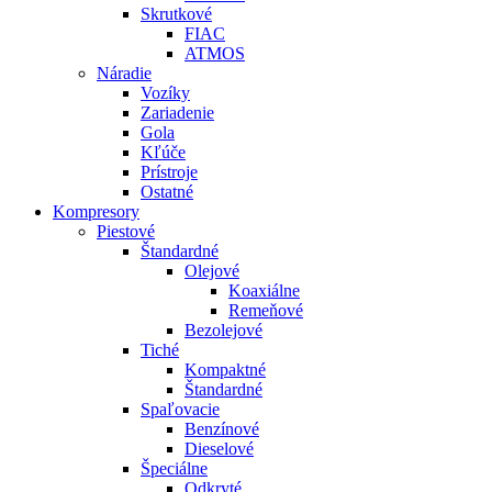
Skrutkové
FIAC
ATMOS
Náradie
Vozíky
Zariadenie
Gola
Kľúče
Prístroje
Ostatné
Kompresory
Piestové
Štandardné
Olejové
Koaxiálne
Remeňové
Bezolejové
Tiché
Kompaktné
Štandardné
Spaľovacie
Benzínové
Dieselové
Špeciálne
Odkryté