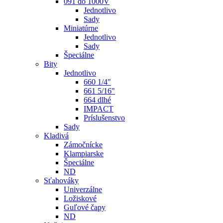
091 do 1000V
Jednotlivo
Sady
Miniatúrne
Jednotlivo
Sady
Špeciálne
Bity
Jednotlivo
660 1/4"
661 5/16"
664 dlhé
IMPACT
Príslušenstvo
Sady
Kladivá
Zámočnícke
Klampiarske
Špeciálne
ND
Sťahováky
Univerzálne
Ložiskové
Guľové čapy
ND