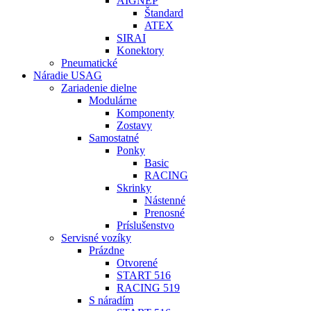
AIGNEP
Štandard
ATEX
SIRAI
Konektory
Pneumatické
Náradie USAG
Zariadenie dielne
Modulárne
Komponenty
Zostavy
Samostatné
Ponky
Basic
RACING
Skrinky
Nástenné
Prenosné
Príslušenstvo
Servisné vozíky
Prázdne
Otvorené
START 516
RACING 519
S náradím