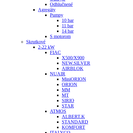
Odhlučnené
Agregáty
Pumpy
10 bar
11 bar
14 bar
S motorom
Skrutkové
2-22 kW
FIAC
X500/X900
NEW.SILVER
AIRBLOK
NUAIR
MiniORION
ORION
MM
MT
SIRIO
STAR
ATMOS
ALBERT.K
STANDARD
KOMFORT
ITALYCO