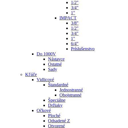
1/2"
3/4"
1"
IMPACT
3/8"
1/2"
3/4"
1"
6/4"
Príslušenstvo
Do 1000V
Nástavce
Ostatné
Sady
Kľúče
Vidlicové
Štandardné
Jednostranné
Obojstranné
Špeciálne
Držiaky
Očkové
Ploché
Odsadené Z
Otvorené