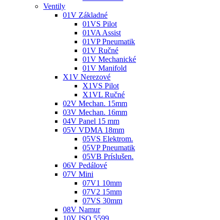
Ventily
01V Základné
01VS Pilot
01VA Assist
01VP Pneumatik
01V Ručné
01V Mechanické
01V Manifold
X1V Nerezové
X1VS Pilot
X1VL Ručné
02V Mechan. 15mm
03V Mechan. 16mm
04V Panel 15 mm
05V VDMA 18mm
05VS Elektrom.
05VP Pneumatik
05VB Príslušen.
06V Pedálové
07V Mini
07V1 10mm
07V2 15mm
07VS 30mm
08V Namur
10V ISO 5599