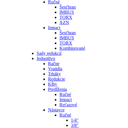
Ručné
Šesťhran
IMBUS
TORX
XZN
Impact
Šesťhran
IMBUS
TORX
Kombinované
Sady redukcií
Jednotlivo
Račne
Vratidla
Trháky
Redukcie
Kĺby
Predĺženia
Ručné
Impact
Reťazové
Nástavce
Ručné
1/4"
3/8"