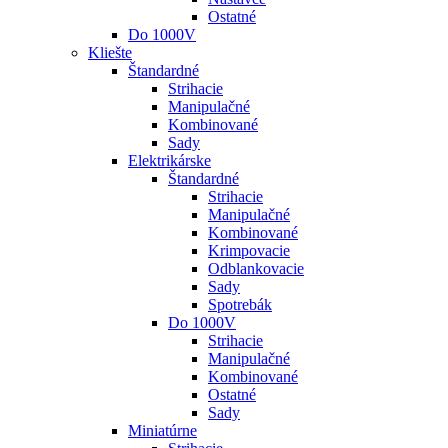
Ostatné
Do 1000V
Kliešte
Štandardné
Strihacie
Manipulačné
Kombinované
Sady
Elektrikárske
Štandardné
Strihacie
Manipulačné
Kombinované
Krimpovacie
Odblankovacie
Sady
Spotrebák
Do 1000V
Strihacie
Manipulačné
Kombinované
Ostatné
Sady
Miniatúrne