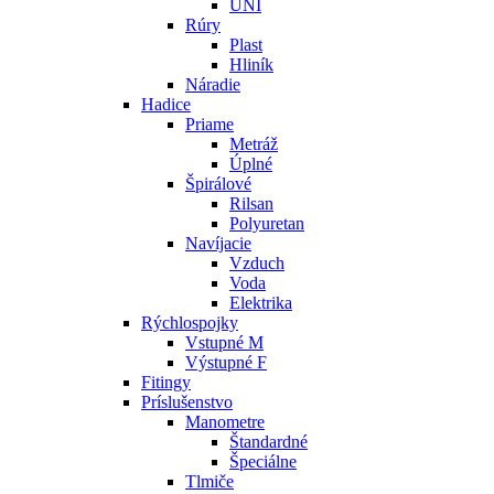
UNI
Rúry
Plast
Hliník
Náradie
Hadice
Priame
Metráž
Úplné
Špirálové
Rilsan
Polyuretan
Navíjacie
Vzduch
Voda
Elektrika
Rýchlospojky
Vstupné M
Výstupné F
Fitingy
Príslušenstvo
Manometre
Štandardné
Špeciálne
Tlmiče