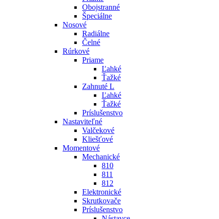
Obojstranné
Špeciálne
Nosové
Radiálne
Čelné
Rúrkové
Priame
Ľahké
Ťažké
Zahnuté L
Ľahké
Ťažké
Príslušenstvo
Nastaviteľné
Valčekové
Kliešťové
Momentové
Mechanické
810
811
812
Elektronické
Skrutkovače
Príslušenstvo
Nástavce