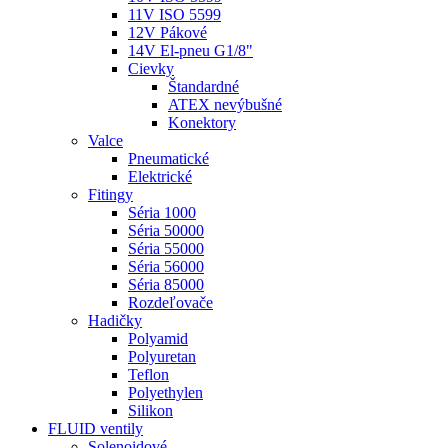
11V ISO 5599
12V Pákové
14V El-pneu G1/8"
Cievky
Štandardné
ATEX nevýbušné
Konektory
Valce
Pneumatické
Elektrické
Fitingy
Séria 1000
Séria 50000
Séria 55000
Séria 56000
Séria 85000
Rozdeľovače
Hadičky
Polyamid
Polyuretan
Teflon
Polyethylen
Silikon
FLUID ventily
Solenoidové