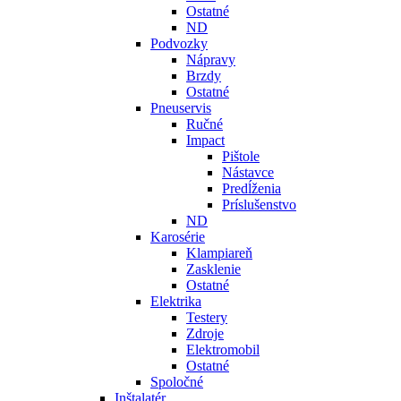
Ostatné
ND
Podvozky
Nápravy
Brzdy
Ostatné
Pneuservis
Ručné
Impact
Pištole
Nástavce
Predĺženia
Príslušenstvo
ND
Karosérie
Klampiareň
Zasklenie
Ostatné
Elektrika
Testery
Zdroje
Elektromobil
Ostatné
Spoločné
Inštalatér