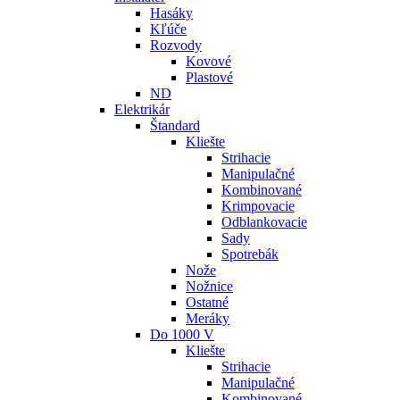
Hasáky
Kľúče
Rozvody
Kovové
Plastové
ND
Elektrikár
Štandard
Kliešte
Strihacie
Manipulačné
Kombinované
Krimpovacie
Odblankovacie
Sady
Spotrebák
Nože
Nožnice
Ostatné
Meráky
Do 1000 V
Kliešte
Strihacie
Manipulačné
Kombinované