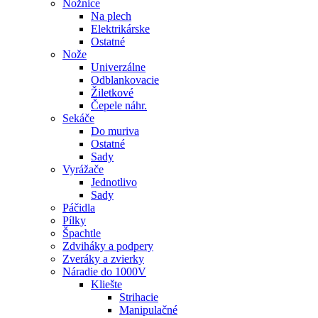
Nožnice
Na plech
Elektrikárske
Ostatné
Nože
Univerzálne
Odblankovacie
Žiletkové
Čepele náhr.
Sekáče
Do muriva
Ostatné
Sady
Vyrážače
Jednotlivo
Sady
Páčidla
Pílky
Špachtle
Zdviháky a podpery
Zveráky a zvierky
Náradie do 1000V
Kliešte
Strihacie
Manipulačné