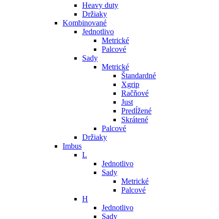
Heavy duty
Držiaky
Kombinované
Jednotlivo
Metrické
Palcové
Sady
Metrické
Štandardné
Xgrip
Račňové
Just
Predĺžené
Skrátené
Palcové
Držiaky
Imbus
L
Jednotlivo
Sady
Metrické
Palcové
H
Jednotlivo
Sady