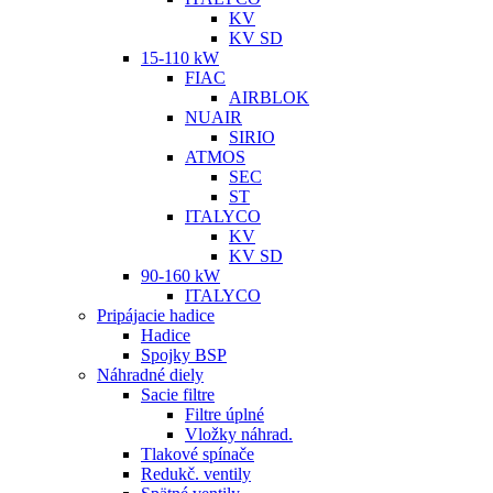
KV
KV SD
15-110 kW
FIAC
AIRBLOK
NUAIR
SIRIO
ATMOS
SEC
ST
ITALYCO
KV
KV SD
90-160 kW
ITALYCO
Pripájacie hadice
Hadice
Spojky BSP
Náhradné diely
Sacie filtre
Filtre úplné
Vložky náhrad.
Tlakové spínače
Redukč. ventily