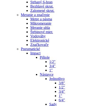
Strhaný 6-hran
Bezhlavé skrut.
Zalomené skrut.
Meranie a značenie
Metre a pásma
Mikromeranie
Meranie uhla
Štrbinové mier.
Vodováhy
Elektronické
Značkovače
Pneumatické
Impact
Pištole
1/2"
3/4"
1"
Nástavce
Jednotlivo
3/8"
1/2"
3/4"
1"
6/4"
Sady