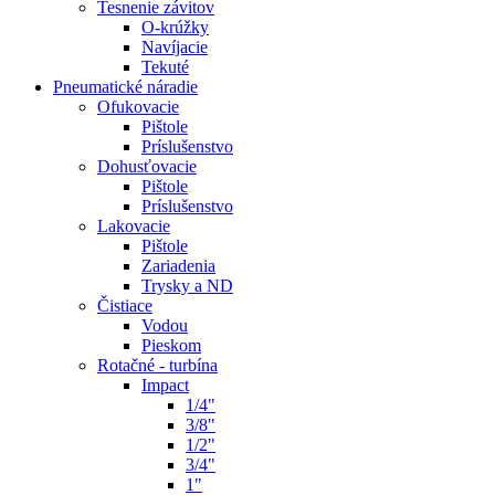
Tesnenie závitov
O-krúžky
Navíjacie
Tekuté
Pneumatické náradie
Ofukovacie
Pištole
Príslušenstvo
Dohusťovacie
Pištole
Príslušenstvo
Lakovacie
Pištole
Zariadenia
Trysky a ND
Čistiace
Vodou
Pieskom
Rotačné - turbína
Impact
1/4"
3/8"
1/2"
3/4"
1"