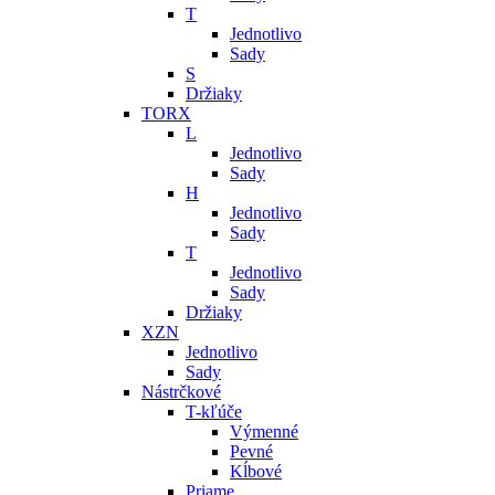
T
Jednotlivo
Sady
S
Držiaky
TORX
L
Jednotlivo
Sady
H
Jednotlivo
Sady
T
Jednotlivo
Sady
Držiaky
XZN
Jednotlivo
Sady
Nástrčkové
T-kľúče
Výmenné
Pevné
Kĺbové
Priame