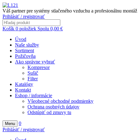
Váš partner pre systémy stlačeného vzduchu a profesionálnu montáž
Prihlásiť / registrovať
Košík
0
položiek
Spolu
0,00
€
Úvod
Naše služby
Sortiment
Požičovňa
Ako správne vybrať
Kompresor
Sušič
Filter
Katalógy
Kontakt
Eshop / informácie
Všeobecné obchodné podmienky
Ochrana osobných údajov
Odstúpiť od zmuvy tu
0
Menu
Prihlásiť / registrovať