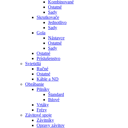
Kombinované
Ostatné
Sady
Skrutkovače
Jednotlivo
Sady
Gola
Nástavce
Ostatné
Sady
Ostatné
Príslušenstvo
Svietidlá
Ručné
Ostatné
Káble a ND
Obrábanie
Pilníky
Štandard
Ihlové
Vrtáky
Frézy
Závitové spoje
Závitníky
Opravy závitov