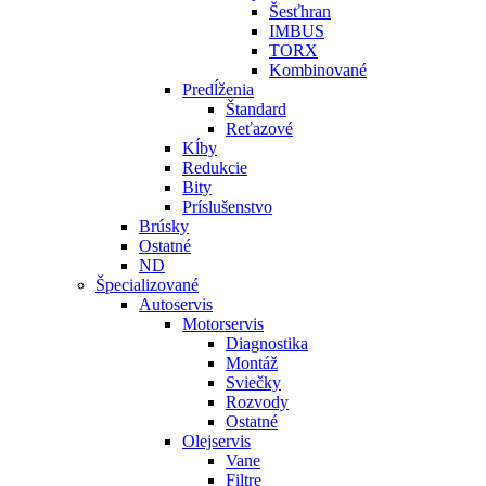
Šesťhran
IMBUS
TORX
Kombinované
Predĺženia
Štandard
Reťazové
Kĺby
Redukcie
Bity
Príslušenstvo
Brúsky
Ostatné
ND
Špecializované
Autoservis
Motorservis
Diagnostika
Montáž
Sviečky
Rozvody
Ostatné
Olejservis
Vane
Filtre