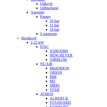
Odkryté
Odhlučnené
Agregáty
Pumpy
10 bar
11 bar
14 bar
S motorom
Skrutkové
2-22 kW
FIAC
X500/X900
NEW.SILVER
AIRBLOK
NUAIR
MiniORION
ORION
MM
MT
SIRIO
STAR
ATMOS
ALBERT.K
STANDARD
KOMFORT