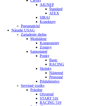
Cievky
AIGNEP
Štandard
ATEX
SIRAI
Konektory
Pneumatické
Náradie USAG
Zariadenie dielne
Modulárne
Komponenty
Zostavy
Samostatné
Ponky
Basic
RACING
Skrinky
Nástenné
Prenosné
Príslušenstvo
Servisné vozíky
Prázdne
Otvorené
START 516
RACING 519