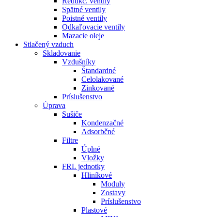
Redukč. ventily
Spätné ventily
Poistné ventily
Odkaľovacie ventily
Mazacie oleje
Stlačený vzduch
Skladovanie
Vzdušníky
Štandardné
Celolakované
Zinkované
Príslušenstvo
Úprava
Sušiče
Kondenzačné
Adsorbčné
Filtre
Úplné
Vložky
FRL jednotky
Hliníkové
Moduly
Zostavy
Príslušenstvo
Plastové