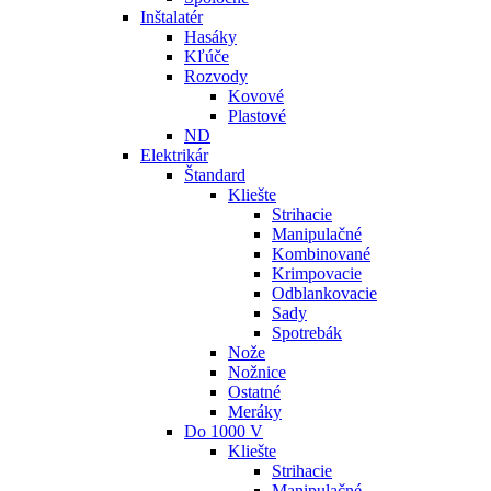
Inštalatér
Hasáky
Kľúče
Rozvody
Kovové
Plastové
ND
Elektrikár
Štandard
Kliešte
Strihacie
Manipulačné
Kombinované
Krimpovacie
Odblankovacie
Sady
Spotrebák
Nože
Nožnice
Ostatné
Meráky
Do 1000 V
Kliešte
Strihacie
Manipulačné