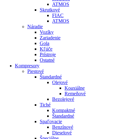
ATMOS
Skrutkové
FIAC
ATMOS
Náradie
Vozíky
Zariadenie
Gola
Kľúče
Prístroje
Ostatné
Kompresory
Piestové
Štandardné
Olejové
Koaxiálne
Remeňové
Bezolejové
Tiché
Kompaktné
Štandardné
Spaľovacie
Benzínové
Dieselové
Špeciálne