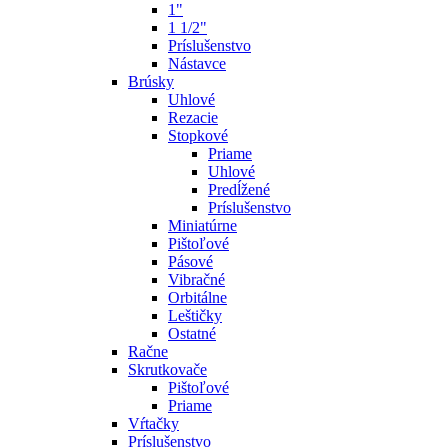
1"
1 1/2"
Príslušenstvo
Nástavce
Brúsky
Uhlové
Rezacie
Stopkové
Priame
Uhlové
Predĺžené
Príslušenstvo
Miniatúrne
Pištoľové
Pásové
Vibračné
Orbitálne
Leštičky
Ostatné
Račne
Skrutkovače
Pištoľové
Priame
Vŕtačky
Príslušenstvo