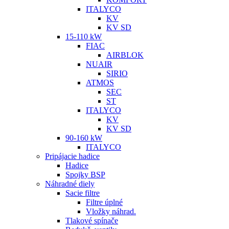
ITALYCO
KV
KV SD
15-110 kW
FIAC
AIRBLOK
NUAIR
SIRIO
ATMOS
SEC
ST
ITALYCO
KV
KV SD
90-160 kW
ITALYCO
Pripájacie hadice
Hadice
Spojky BSP
Náhradné diely
Sacie filtre
Filtre úplné
Vložky náhrad.
Tlakové spínače