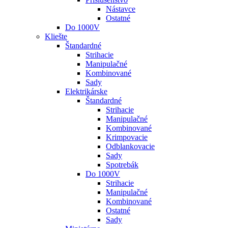
Nástavce
Ostatné
Do 1000V
Kliešte
Štandardné
Strihacie
Manipulačné
Kombinované
Sady
Elektrikárske
Štandardné
Strihacie
Manipulačné
Kombinované
Krimpovacie
Odblankovacie
Sady
Spotrebák
Do 1000V
Strihacie
Manipulačné
Kombinované
Ostatné
Sady