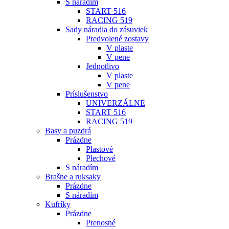
S náradím
START 516
RACING 519
Sady náradia do zásuviek
Predvolené zostavy
V plaste
V pene
Jednotlivo
V plaste
V pene
Príslušenstvo
UNIVERZÁLNE
START 516
RACING 519
Basy a puzdrá
Prázdne
Plastové
Plechové
S náradím
Brašne a ruksaky
Prázdne
S náradím
Kufríky
Prázdne
Prenosné