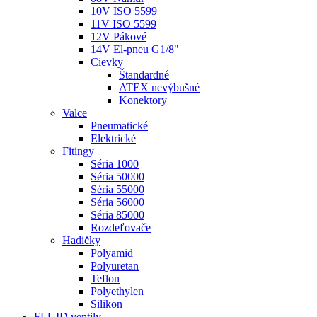
10V ISO 5599
11V ISO 5599
12V Pákové
14V El-pneu G1/8"
Cievky
Štandardné
ATEX nevýbušné
Konektory
Valce
Pneumatické
Elektrické
Fitingy
Séria 1000
Séria 50000
Séria 55000
Séria 56000
Séria 85000
Rozdeľovače
Hadičky
Polyamid
Polyuretan
Teflon
Polyethylen
Silikon
FLUID ventily