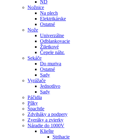
ND
Nožnice
Na plech
Elektrikárske
Ostatné
Nože
Univerzálne
Odblankovacie
Žiletkové
Čepele náhr.
Sekáče
Do muriva
Ostatné
Sady
Vyrážače
Jednotlivo
Sady
Páčidla
Pílky
Špachtle
Zdviháky a podpery
Zveráky a zvierky
Náradie do 1000V
Kliešte
Strihacie