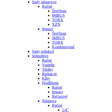
Sady nástavcov
Ručné
Šesťhran
IMBUS
TORX
XZN
Impact
Šesťhran
IMBUS
TORX
Kombinované
Sady redukcií
Jednotlivo
Račne
Vratidla
Trháky
Redukcie
Kĺby
Predĺženia
Ručné
Impact
Reťazové
Nástavce
Ručné
1/4"