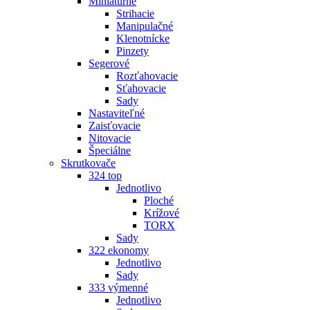
Miniatúrne
Strihacie
Manipulačné
Klenotnícke
Pinzety
Segerové
Rozťahovacie
Sťahovacie
Sady
Nastaviteľné
Zaisťovacie
Nitovacie
Špeciálne
Skrutkovače
324 top
Jednotlivo
Ploché
Krížové
TORX
Sady
322 ekonomy
Jednotlivo
Sady
333 výmenné
Jednotlivo