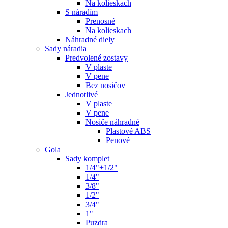
Na kolieskach
S náradím
Prenosné
Na kolieskach
Náhradné diely
Sady náradia
Predvolené zostavy
V plaste
V pene
Bez nosičov
Jednotlivé
V plaste
V pene
Nosiče náhradné
Plastové ABS
Penové
Gola
Sady komplet
1/4"+1/2"
1/4"
3/8"
1/2"
3/4"
1"
Puzdra