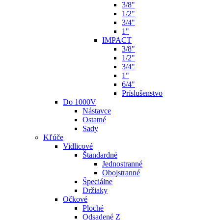
3/8"
1/2"
3/4"
1"
IMPACT
3/8"
1/2"
3/4"
1"
6/4"
Príslušenstvo
Do 1000V
Nástavce
Ostatné
Sady
Kľúče
Vidlicové
Štandardné
Jednostranné
Obojstranné
Špeciálne
Držiaky
Očkové
Ploché
Odsadené Z