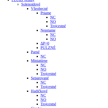
Solenoidové
Všeobecné
Priame
NC
NO
Trojcestné
Nepriame
NC
NO
ΔP=0
PULZNÉ
Parné
NC
Miniatúrne
NC
NO
Trojcestné
Separované
NC
Trojcestné
Hadičkové
NC
NO
Trojcestné