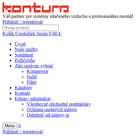
Váš partner pre systémy stlačeného vzduchu a profesionálnu montáž
Prihlásiť / registrovať
Košík
0
položiek
Spolu
0,00
€
Úvod
Naše služby
Sortiment
Požičovňa
Ako správne vybrať
Kompresor
Sušič
Filter
Katalógy
Kontakt
Eshop / informácie
Všeobecné obchodné podmienky
Ochrana osobných údajov
Odstúpiť od zmuvy tu
0
Menu
Prihlásiť / registrovať