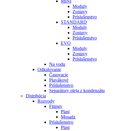
MINI
Moduly
Zostavy
Príslušenstvo
STANDARD
Moduly
Zostavy
Príslušenstvo
EVO
Moduly
Zostavy
Príslušenstvo
Na vodu
Odkalovanie
Časovacie
Plavákové
Príslušenstvo
Separátory oleja z kondenzátu
Distribúcia
Rozvody
Fitingy
Plast
Mosadz
Príslušenstvo
Plast