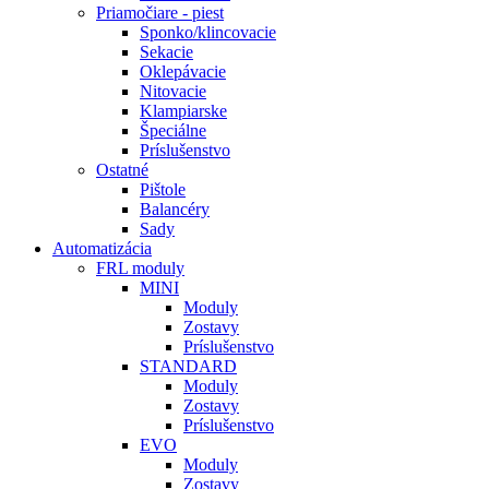
Priamočiare - piest
Sponko/klincovacie
Sekacie
Oklepávacie
Nitovacie
Klampiarske
Špeciálne
Príslušenstvo
Ostatné
Pištole
Balancéry
Sady
Automatizácia
FRL moduly
MINI
Moduly
Zostavy
Príslušenstvo
STANDARD
Moduly
Zostavy
Príslušenstvo
EVO
Moduly
Zostavy