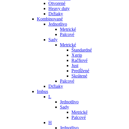
Otvorené
Heavy duty
Držiaky
Kombinované
Jednotlivo
Metrické
Palcové
Sady
Metrické
Štandardné
Xgrip
Račňové
Just
Predĺžené
Skrátené
Palcové
Držiaky
Imbus
L
Jednotlivo
Sady
Metrické
Palcové
H
Jednotlivo