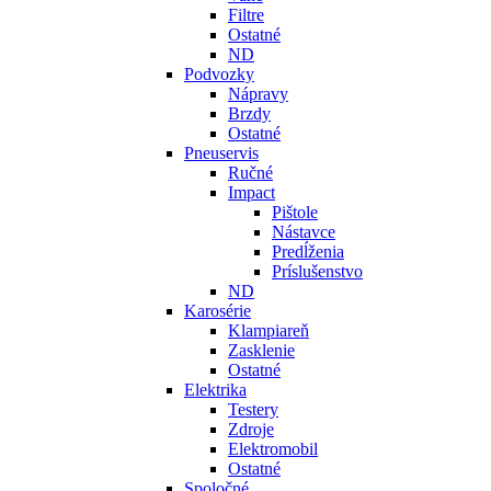
Filtre
Ostatné
ND
Podvozky
Nápravy
Brzdy
Ostatné
Pneuservis
Ručné
Impact
Pištole
Nástavce
Predĺženia
Príslušenstvo
ND
Karosérie
Klampiareň
Zasklenie
Ostatné
Elektrika
Testery
Zdroje
Elektromobil
Ostatné
Spoločné