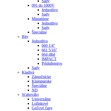
Sady
091 do 1000V
Jednotlivo
Sady
Miniatúrne
Jednotlivo
Sady
Špeciálne
Bity
Jednotlivo
660 1/4"
661 5/16"
664 dlhé
IMPACT
Príslušenstvo
Sady
Kladivá
Zámočnícke
Klampiarske
Špeciálne
ND
Sťahováky
Univerzálne
Ložiskové
Guľové čapy