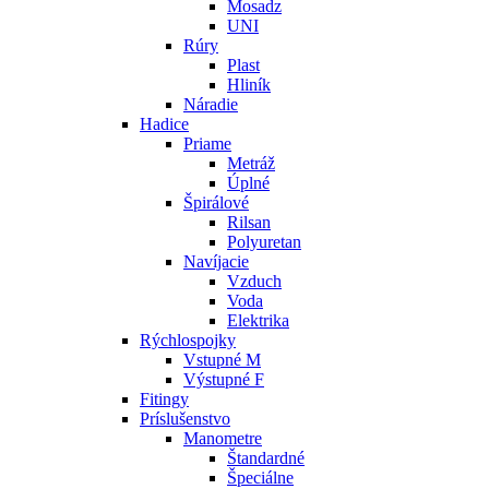
Mosadz
UNI
Rúry
Plast
Hliník
Náradie
Hadice
Priame
Metráž
Úplné
Špirálové
Rilsan
Polyuretan
Navíjacie
Vzduch
Voda
Elektrika
Rýchlospojky
Vstupné M
Výstupné F
Fitingy
Príslušenstvo
Manometre
Štandardné
Špeciálne