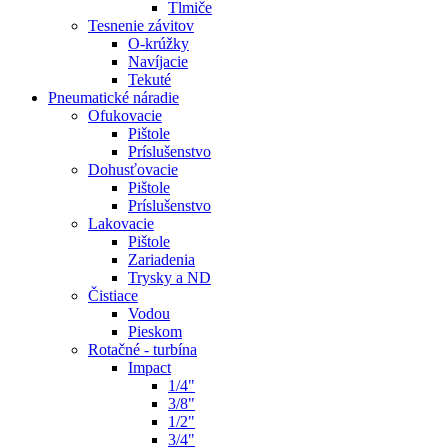
Tlmiče
Tesnenie závitov
O-krúžky
Navíjacie
Tekuté
Pneumatické náradie
Ofukovacie
Pištole
Príslušenstvo
Dohusťovacie
Pištole
Príslušenstvo
Lakovacie
Pištole
Zariadenia
Trysky a ND
Čistiace
Vodou
Pieskom
Rotačné - turbína
Impact
1/4"
3/8"
1/2"
3/4"