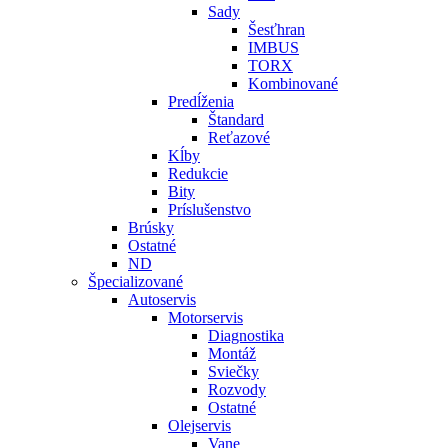
Sady
Šesťhran
IMBUS
TORX
Kombinované
Predĺženia
Štandard
Reťazové
Kĺby
Redukcie
Bity
Príslušenstvo
Brúsky
Ostatné
ND
Špecializované
Autoservis
Motorservis
Diagnostika
Montáž
Sviečky
Rozvody
Ostatné
Olejservis
Vane