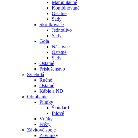
Manipulačné
Kombinované
Ostatné
Sady
Skrutkovače
Jednotlivo
Sady
Gola
Nástavce
Ostatné
Sady
Ostatné
Príslušenstvo
Svietidlá
Ručné
Ostatné
Káble a ND
Obrábanie
Pilníky
Štandard
Ihlové
Vrtáky
Frézy
Závitové spoje
Závitníky