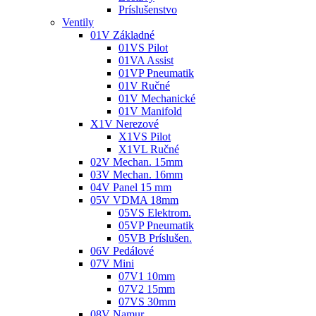
Príslušenstvo
Ventily
01V Základné
01VS Pilot
01VA Assist
01VP Pneumatik
01V Ručné
01V Mechanické
01V Manifold
X1V Nerezové
X1VS Pilot
X1VL Ručné
02V Mechan. 15mm
03V Mechan. 16mm
04V Panel 15 mm
05V VDMA 18mm
05VS Elektrom.
05VP Pneumatik
05VB Príslušen.
06V Pedálové
07V Mini
07V1 10mm
07V2 15mm
07VS 30mm
08V Namur