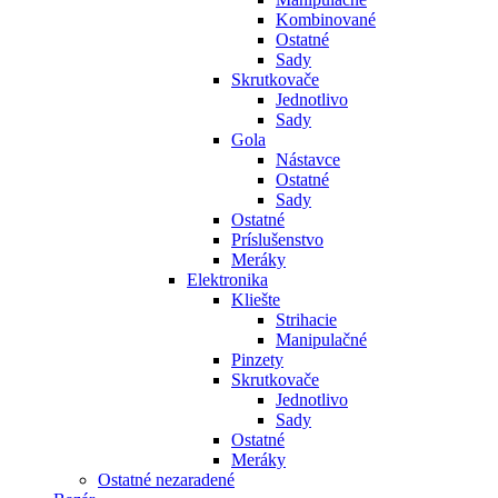
Kombinované
Ostatné
Sady
Skrutkovače
Jednotlivo
Sady
Gola
Nástavce
Ostatné
Sady
Ostatné
Príslušenstvo
Meráky
Elektronika
Kliešte
Strihacie
Manipulačné
Pinzety
Skrutkovače
Jednotlivo
Sady
Ostatné
Meráky
Ostatné nezaradené