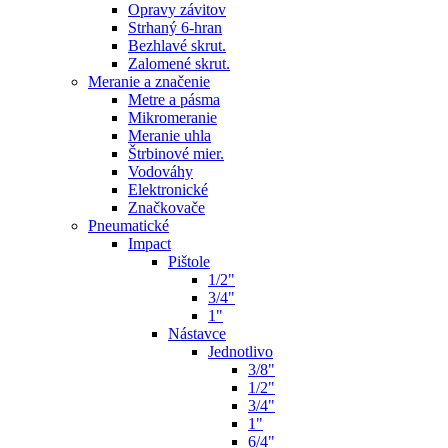
Opravy závitov
Strhaný 6-hran
Bezhlavé skrut.
Zalomené skrut.
Meranie a značenie
Metre a pásma
Mikromeranie
Meranie uhla
Štrbinové mier.
Vodováhy
Elektronické
Značkovače
Pneumatické
Impact
Pištole
1/2"
3/4"
1"
Nástavce
Jednotlivo
3/8"
1/2"
3/4"
1"
6/4"