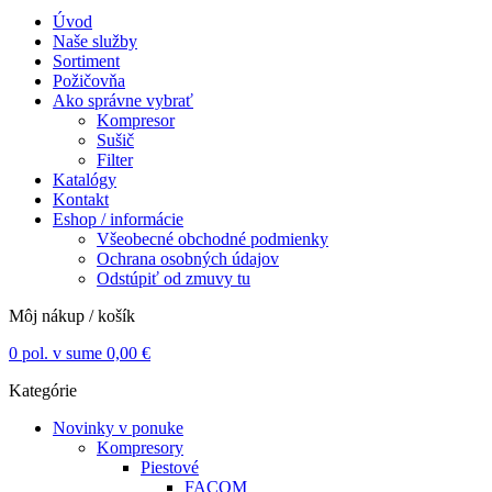
Úvod
Naše služby
Sortiment
Požičovňa
Ako správne vybrať
Kompresor
Sušič
Filter
Katalógy
Kontakt
Eshop / informácie
Všeobecné obchodné podmienky
Ochrana osobných údajov
Odstúpiť od zmuvy tu
Môj nákup / košík
0
pol. v sume
0,00
€
Kategórie
Novinky v ponuke
Kompresory
Piestové
FACOM