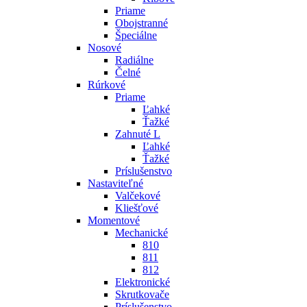
Priame
Obojstranné
Špeciálne
Nosové
Radiálne
Čelné
Rúrkové
Priame
Ľahké
Ťažké
Zahnuté L
Ľahké
Ťažké
Príslušenstvo
Nastaviteľné
Valčekové
Kliešťové
Momentové
Mechanické
810
811
812
Elektronické
Skrutkovače
Príslušenstvo