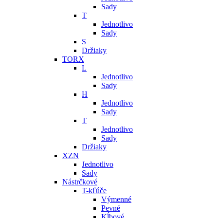
Sady
T
Jednotlivo
Sady
S
Držiaky
TORX
L
Jednotlivo
Sady
H
Jednotlivo
Sady
T
Jednotlivo
Sady
Držiaky
XZN
Jednotlivo
Sady
Nástrčkové
T-kľúče
Výmenné
Pevné
Kĺbové