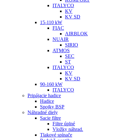
ITALYCO
KV
KV SD
15-110 kW
FIAC
AIRBLOK
NUAIR
SIRIO
ATMOS
SEC
ST
ITALYCO
KV
KV SD
90-160 kW
ITALYCO
Pripájacie hadice
Hadice
Spojky BSP
Náhradné diely
Sacie filtre
Filtre úplné
Vložky náhrad.
Tlakové spínače