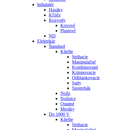
Inštalatér
Hasáky
Kľúče
Rozvody
Kovové
Plastové
ND
Elektrikár
Štandard
Kliešte
Strihacie
Manipulačné
Kombinované
Krimpovacie
Odblankovacie
Sady
Spotrebák
Nože
Nožnice
Ostatné
Meráky
Do 1000 V
Kliešte
Strihacie
Manipulačné