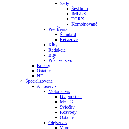
Sady
Šesťhran
IMBUS
TORX
Kombinované
Predĺženia
Štandard
Reťazové
Kĺby
Redukcie
Bity
Príslušenstvo
Brúsky
Ostatné
ND
Špecializované
Autoservis
Motorservis
Diagnostika
Montáž
Sviečky
Rozvody
Ostatné
Olejservis
Vane