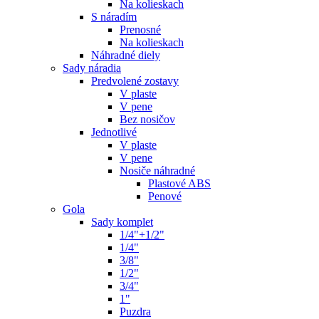
Na kolieskach
S náradím
Prenosné
Na kolieskach
Náhradné diely
Sady náradia
Predvolené zostavy
V plaste
V pene
Bez nosičov
Jednotlivé
V plaste
V pene
Nosiče náhradné
Plastové ABS
Penové
Gola
Sady komplet
1/4"+1/2"
1/4"
3/8"
1/2"
3/4"
1"
Puzdra