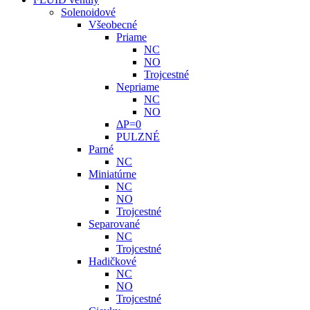
Solenoidové
Všeobecné
Priame
NC
NO
Trojcestné
Nepriame
NC
NO
ΔP=0
PULZNÉ
Parné
NC
Miniatúrne
NC
NO
Trojcestné
Separované
NC
Trojcestné
Hadičkové
NC
NO
Trojcestné