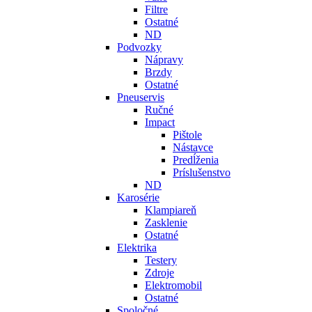
Filtre
Ostatné
ND
Podvozky
Nápravy
Brzdy
Ostatné
Pneuservis
Ručné
Impact
Pištole
Nástavce
Predĺženia
Príslušenstvo
ND
Karosérie
Klampiareň
Zasklenie
Ostatné
Elektrika
Testery
Zdroje
Elektromobil
Ostatné
Spoločné