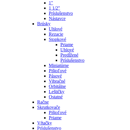
1"
1 1/2"
Príslušenstvo
Nástavce
Brúsky
Uhlové
Rezacie
Stopkové
Priame
Uhlové
Predĺžené
Príslušenstvo
Miniatúrne
Pištoľové
Pásové
Vibračné
Orbitálne
Leštičky
Ostatné
Račne
Skrutkovače
Pištoľové
Priame
Vŕtačky
Príslušenstvo