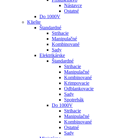
Nástavce
Ostatné
Do 1000V
Kliešte
Štandardné
Strihacie
Manipulačné
Kombinované
Sady
Elektrikárske
Štandardné
Strihacie
Manipulačné
Kombinované
Krimpovacie
Odblankovacie
Sady
Spotrebák
Do 1000V
Strihacie
Manipulačné
Kombinované
Ostatné
Sady