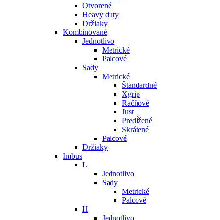
Otvorené
Heavy duty
Držiaky
Kombinované
Jednotlivo
Metrické
Palcové
Sady
Metrické
Štandardné
Xgrip
Račňové
Just
Predĺžené
Skrátené
Palcové
Držiaky
Imbus
L
Jednotlivo
Sady
Metrické
Palcové
H
Jednotlivo