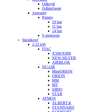
Odkryté
Odhlučnené
Agregáty
Pumpy
10 bar
11 bar
14 bar
S motorom
Skrutkové
2-22 kW
FIAC
X500/X900
NEW.SILVER
AIRBLOK
NUAIR
MiniORION
ORION
MM
MT
SIRIO
STAR
ATMOS
ALBERT.K
STANDARD
KOMFORT