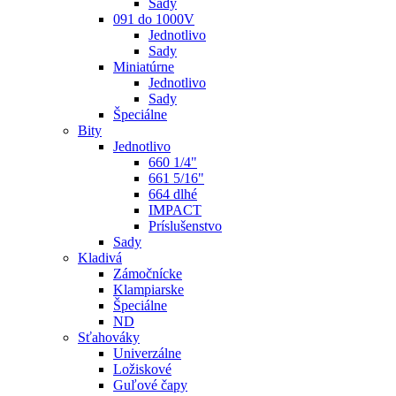
Sady
091 do 1000V
Jednotlivo
Sady
Miniatúrne
Jednotlivo
Sady
Špeciálne
Bity
Jednotlivo
660 1/4"
661 5/16"
664 dlhé
IMPACT
Príslušenstvo
Sady
Kladivá
Zámočnícke
Klampiarske
Špeciálne
ND
Sťahováky
Univerzálne
Ložiskové
Guľové čapy