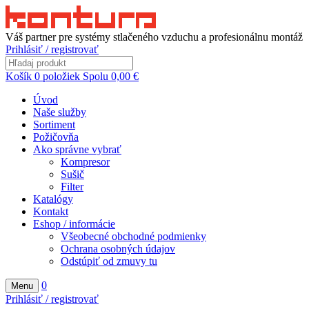
Váš partner pre systémy stlačeného vzduchu a profesionálnu montáž
Prihlásiť / registrovať
Košík
0
položiek
Spolu
0,00
€
Úvod
Naše služby
Sortiment
Požičovňa
Ako správne vybrať
Kompresor
Sušič
Filter
Katalógy
Kontakt
Eshop / informácie
Všeobecné obchodné podmienky
Ochrana osobných údajov
Odstúpiť od zmuvy tu
0
Menu
Prihlásiť / registrovať