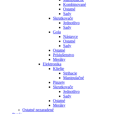
Kombinované
Ostatné
Sady
Skrutkovače
Jednotlivo
Sady
Gola
Nástavce
Ostatné
Sady
Ostatné
Príslušenstvo
Meráky
Elektronika
Kliešte
Strihacie
Manipulačné
Pinzety
Skrutkovače
Jednotlivo
Sady
Ostatné
Meráky
Ostatné nezaradené