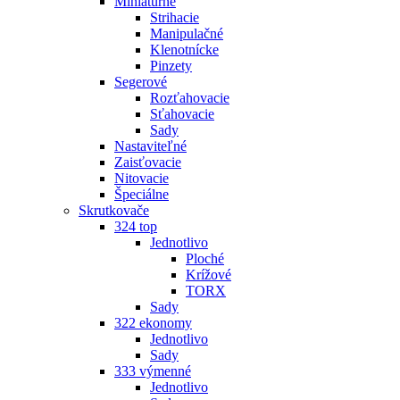
Miniatúrne
Strihacie
Manipulačné
Klenotnícke
Pinzety
Segerové
Rozťahovacie
Sťahovacie
Sady
Nastaviteľné
Zaisťovacie
Nitovacie
Špeciálne
Skrutkovače
324 top
Jednotlivo
Ploché
Krížové
TORX
Sady
322 ekonomy
Jednotlivo
Sady
333 výmenné
Jednotlivo