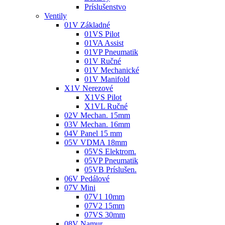
Príslušenstvo
Ventily
01V Základné
01VS Pilot
01VA Assist
01VP Pneumatik
01V Ručné
01V Mechanické
01V Manifold
X1V Nerezové
X1VS Pilot
X1VL Ručné
02V Mechan. 15mm
03V Mechan. 16mm
04V Panel 15 mm
05V VDMA 18mm
05VS Elektrom.
05VP Pneumatik
05VB Príslušen.
06V Pedálové
07V Mini
07V1 10mm
07V2 15mm
07VS 30mm
08V Namur