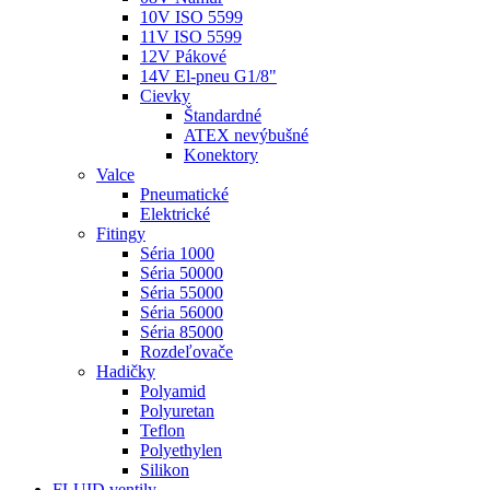
10V ISO 5599
11V ISO 5599
12V Pákové
14V El-pneu G1/8"
Cievky
Štandardné
ATEX nevýbušné
Konektory
Valce
Pneumatické
Elektrické
Fitingy
Séria 1000
Séria 50000
Séria 55000
Séria 56000
Séria 85000
Rozdeľovače
Hadičky
Polyamid
Polyuretan
Teflon
Polyethylen
Silikon
FLUID ventily