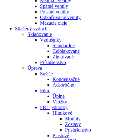
Redukč. ventily
Spätné ventily
Poistné ventily
Odkaľovacie ventily
Mazacie oleje
Stlačený vzduch
Skladovanie
Vzdušníky
Štandardné
Celolakované
Zinkované
Príslušenstvo
Úprava
Sušiče
Kondenzačné
Adsorbčné
Filtre
Úplné
Vložky
FRL jednotky
Hliníkové
Moduly
Zostavy
Príslušenstvo
Plastové