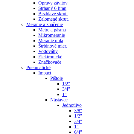
Opravy závitov
Strhaný 6-hran
Bezhlavé skrut.
Zalomené skrut.
Meranie a značenie
Metre a pásma
Mikromeranie
Meranie uhla
Štrbinové mier.
Vodováhy
Elektronické
Značkovače
Pneumatické
Impact
Pištole
1/2"
3/4"
1"
Nástavce
Jednotlivo
3/8"
1/2"
3/4"
1"
6/4"