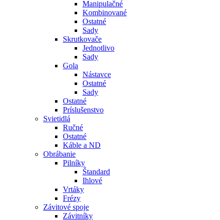
Manipulačné
Kombinované
Ostatné
Sady
Skrutkovače
Jednotlivo
Sady
Gola
Nástavce
Ostatné
Sady
Ostatné
Príslušenstvo
Svietidlá
Ručné
Ostatné
Káble a ND
Obrábanie
Pilníky
Štandard
Ihlové
Vrtáky
Frézy
Závitové spoje
Závitníky