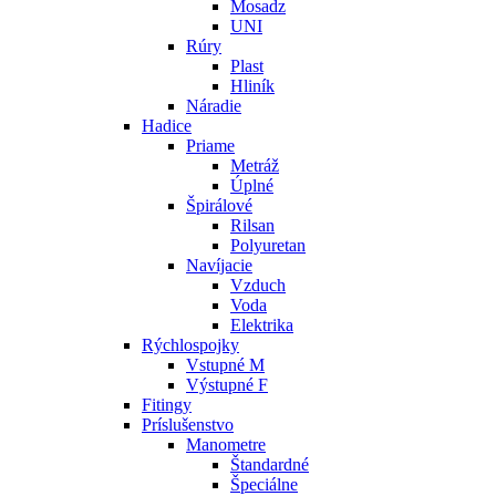
Mosadz
UNI
Rúry
Plast
Hliník
Náradie
Hadice
Priame
Metráž
Úplné
Špirálové
Rilsan
Polyuretan
Navíjacie
Vzduch
Voda
Elektrika
Rýchlospojky
Vstupné M
Výstupné F
Fitingy
Príslušenstvo
Manometre
Štandardné
Špeciálne