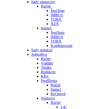
Sady nástavcov
Ručné
Šesťhran
IMBUS
TORX
XZN
Impact
Šesťhran
IMBUS
TORX
Kombinované
Sady redukcií
Jednotlivo
Račne
Vratidla
Trháky
Redukcie
Kĺby
Predĺženia
Ručné
Impact
Reťazové
Nástavce
Ručné
1/4"