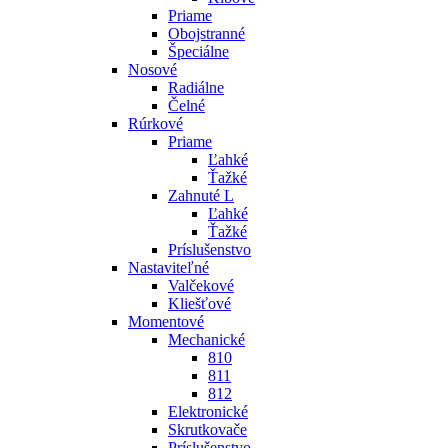
Priame
Obojstranné
Špeciálne
Nosové
Radiálne
Čelné
Rúrkové
Priame
Ľahké
Ťažké
Zahnuté L
Ľahké
Ťažké
Príslušenstvo
Nastaviteľné
Valčekové
Kliešťové
Momentové
Mechanické
810
811
812
Elektronické
Skrutkovače
Príslušenstvo