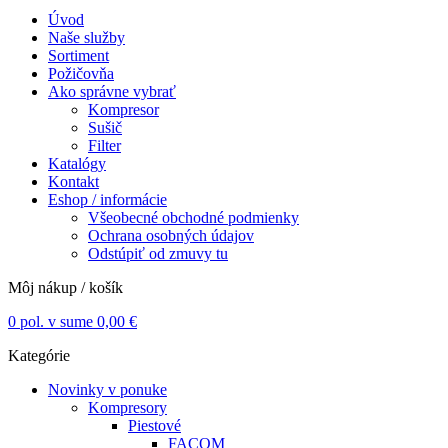
Úvod
Naše služby
Sortiment
Požičovňa
Ako správne vybrať
Kompresor
Sušič
Filter
Katalógy
Kontakt
Eshop / informácie
Všeobecné obchodné podmienky
Ochrana osobných údajov
Odstúpiť od zmuvy tu
Môj nákup / košík
0
pol. v sume
0,00
€
Kategórie
Novinky v ponuke
Kompresory
Piestové
FACOM