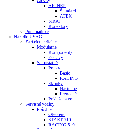
Cievky
AIGNEP
Štandard
ATEX
SIRAI
Konektory
Pneumatické
Náradie USAG
Zariadenie dielne
Modulárne
Komponenty
Zostavy
Samostatné
Ponky
Basic
RACING
Skrinky
Nástenné
Prenosné
Príslušenstvo
Servisné vozíky
Prázdne
Otvorené
START 516
RACING 519