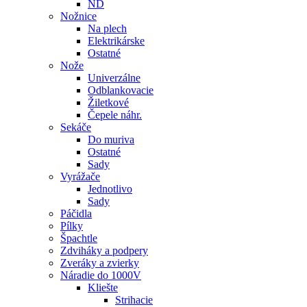
ND
Nožnice
Na plech
Elektrikárske
Ostatné
Nože
Univerzálne
Odblankovacie
Žiletkové
Čepele náhr.
Sekáče
Do muriva
Ostatné
Sady
Vyrážače
Jednotlivo
Sady
Páčidla
Pílky
Špachtle
Zdviháky a podpery
Zveráky a zvierky
Náradie do 1000V
Kliešte
Strihacie