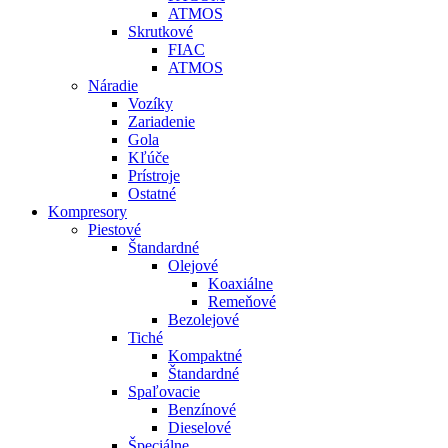
ATMOS
Skrutkové
FIAC
ATMOS
Náradie
Vozíky
Zariadenie
Gola
Kľúče
Prístroje
Ostatné
Kompresory
Piestové
Štandardné
Olejové
Koaxiálne
Remeňové
Bezolejové
Tiché
Kompaktné
Štandardné
Spaľovacie
Benzínové
Dieselové
Špeciálne