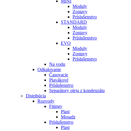
MINI
Moduly
Zostavy
Príslušenstvo
STANDARD
Moduly
Zostavy
Príslušenstvo
EVO
Moduly
Zostavy
Príslušenstvo
Na vodu
Odkalovanie
Časovacie
Plavákové
Príslušenstvo
Separátory oleja z kondenzátu
Distribúcia
Rozvody
Fitingy
Plast
Mosadz
Príslušenstvo
Plast