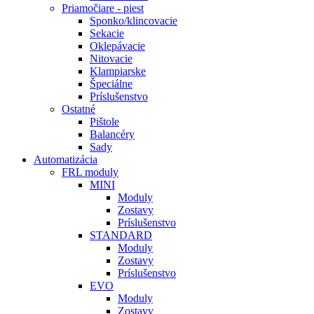
Priamočiare - piest
Sponko/klincovacie
Sekacie
Oklepávacie
Nitovacie
Klampiarske
Špeciálne
Príslušenstvo
Ostatné
Pištole
Balancéry
Sady
Automatizácia
FRL moduly
MINI
Moduly
Zostavy
Príslušenstvo
STANDARD
Moduly
Zostavy
Príslušenstvo
EVO
Moduly
Zostavy