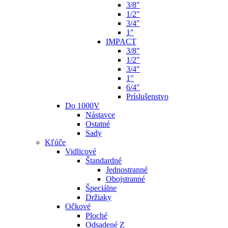
3/8"
1/2"
3/4"
1"
IMPACT
3/8"
1/2"
3/4"
1"
6/4"
Príslušenstvo
Do 1000V
Nástavce
Ostatné
Sady
Kľúče
Vidlicové
Štandardné
Jednostranné
Obojstranné
Špeciálne
Držiaky
Očkové
Ploché
Odsadené Z