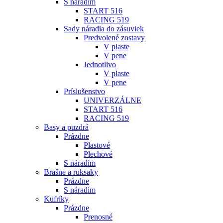
S náradím
START 516
RACING 519
Sady náradia do zásuviek
Predvolené zostavy
V plaste
V pene
Jednotlivo
V plaste
V pene
Príslušenstvo
UNIVERZÁLNE
START 516
RACING 519
Basy a puzdrá
Prázdne
Plastové
Plechové
S náradím
Brašne a ruksaky
Prázdne
S náradím
Kufríky
Prázdne
Prenosné