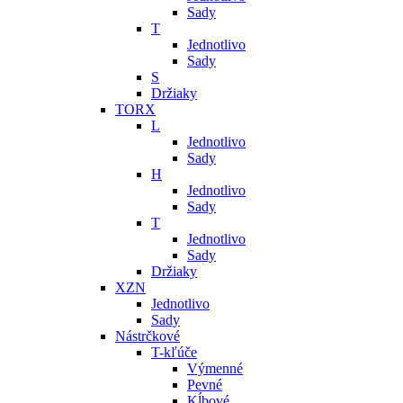
Sady
T
Jednotlivo
Sady
S
Držiaky
TORX
L
Jednotlivo
Sady
H
Jednotlivo
Sady
T
Jednotlivo
Sady
Držiaky
XZN
Jednotlivo
Sady
Nástrčkové
T-kľúče
Výmenné
Pevné
Kĺbové