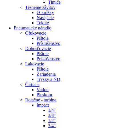
Tlmiče
Tesnenie závitov
O-krúžky
Navíjacie
Tekuté
Pneumatické náradie
Ofukovacie
Pištole
Príslušenstvo
Dohusťovacie
Pištole
Príslušenstvo
Lakovacie
Pištole
Zariadenia
Trysky a ND
Čistiace
Vodou
Pieskom
Rotačné - turbína
Impact
1/4"
3/8"
1/2"
3/4"