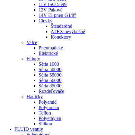
11V ISO 5599
12V Pákové
14V El-pneu G1/8"
Cievky
Štandardné
ATEX nevýbušné
Konektory
Valce
Pneumatické
Elektrické
Fitingy
Séria 1000
Séria 50000
Séria 55000
Séria 56000
Séria 85000
Rozdeľovače
Hadičky
Polyamid
Polyuretan
Teflon
Polyethylen
Silikon
FLUID ventily
Solenoidové