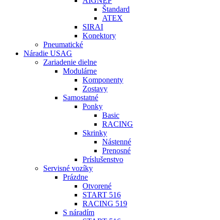
AIGNEP
Štandard
ATEX
SIRAI
Konektory
Pneumatické
Náradie USAG
Zariadenie dielne
Modulárne
Komponenty
Zostavy
Samostatné
Ponky
Basic
RACING
Skrinky
Nástenné
Prenosné
Príslušenstvo
Servisné vozíky
Prázdne
Otvorené
START 516
RACING 519
S náradím