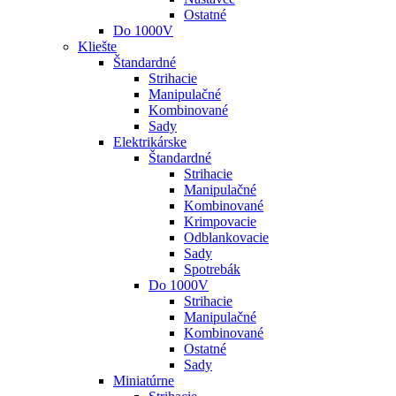
Ostatné
Do 1000V
Kliešte
Štandardné
Strihacie
Manipulačné
Kombinované
Sady
Elektrikárske
Štandardné
Strihacie
Manipulačné
Kombinované
Krimpovacie
Odblankovacie
Sady
Spotrebák
Do 1000V
Strihacie
Manipulačné
Kombinované
Ostatné
Sady
Miniatúrne