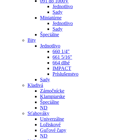
091 do 1000V
Jednotlivo
Sady
Miniatúrne
Jednotlivo
Sady
Špeciálne
Bity
Jednotlivo
660 1/4"
661 5/16"
664 dlhé
IMPACT
Príslušenstvo
Sady
Kladivá
Zámočnícke
Klampiarske
Špeciálne
ND
Sťahováky
Univerzálne
Ložiskové
Guľové čapy
ND