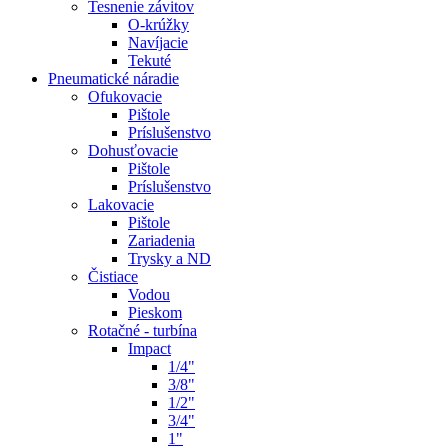
Tesnenie závitov
O-krúžky
Navíjacie
Tekuté
Pneumatické náradie
Ofukovacie
Pištole
Príslušenstvo
Dohusťovacie
Pištole
Príslušenstvo
Lakovacie
Pištole
Zariadenia
Trysky a ND
Čistiace
Vodou
Pieskom
Rotačné - turbína
Impact
1/4"
3/8"
1/2"
3/4"
1"