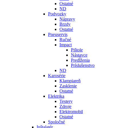
Ostatné
ND
Podvozky
Nápravy
Brzdy
Ostatné
Pneuservis
Ručné
Impact
Pištole
Nástavce
Predĺženia
Príslušenstvo
ND
Karosérie
Klampiareň
Zasklenie
Ostatné
Elektrika
Testery
Zdroje
Elektromobil
Ostatné
Spoločné
Inštalatér