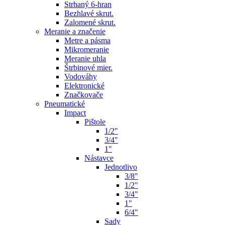
Strhaný 6-hran
Bezhlavé skrut.
Zalomené skrut.
Meranie a značenie
Metre a pásma
Mikromeranie
Meranie uhla
Štrbinové mier.
Vodováhy
Elektronické
Značkovače
Pneumatické
Impact
Pištole
1/2"
3/4"
1"
Nástavce
Jednotlivo
3/8"
1/2"
3/4"
1"
6/4"
Sady