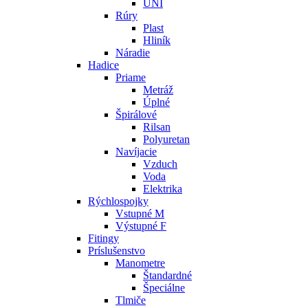
UNI
Rúry
Plast
Hliník
Náradie
Hadice
Priame
Metráž
Úplné
Špirálové
Rilsan
Polyuretan
Navíjacie
Vzduch
Voda
Elektrika
Rýchlospojky
Vstupné M
Výstupné F
Fitingy
Príslušenstvo
Manometre
Štandardné
Špeciálne
Tlmiče