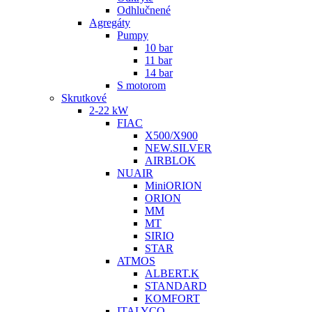
Odhlučnené
Agregáty
Pumpy
10 bar
11 bar
14 bar
S motorom
Skrutkové
2-22 kW
FIAC
X500/X900
NEW.SILVER
AIRBLOK
NUAIR
MiniORION
ORION
MM
MT
SIRIO
STAR
ATMOS
ALBERT.K
STANDARD
KOMFORT
ITALYCO