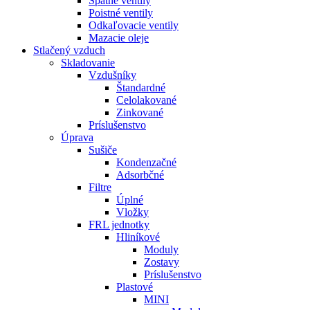
Spätné ventily
Poistné ventily
Odkaľovacie ventily
Mazacie oleje
Stlačený vzduch
Skladovanie
Vzdušníky
Štandardné
Celolakované
Zinkované
Príslušenstvo
Úprava
Sušiče
Kondenzačné
Adsorbčné
Filtre
Úplné
Vložky
FRL jednotky
Hliníkové
Moduly
Zostavy
Príslušenstvo
Plastové
MINI