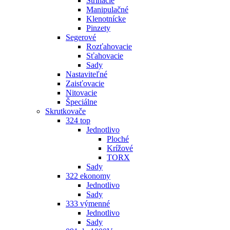
Strihacie
Manipulačné
Klenotnícke
Pinzety
Segerové
Rozťahovacie
Sťahovacie
Sady
Nastaviteľné
Zaisťovacie
Nitovacie
Špeciálne
Skrutkovače
324 top
Jednotlivo
Ploché
Krížové
TORX
Sady
322 ekonomy
Jednotlivo
Sady
333 výmenné
Jednotlivo
Sady