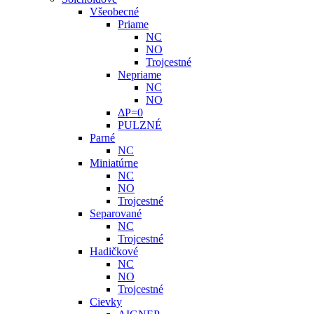
Všeobecné
Priame
NC
NO
Trojcestné
Nepriame
NC
NO
ΔP=0
PULZNÉ
Parné
NC
Miniatúrne
NC
NO
Trojcestné
Separované
NC
Trojcestné
Hadičkové
NC
NO
Trojcestné
Cievky