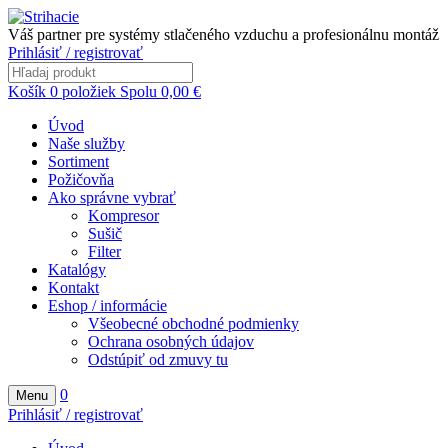
Váš partner pre systémy stlačeného vzduchu a profesionálnu montáž
Prihlásiť / registrovať
Košík
0
položiek
Spolu
0,00
€
Úvod
Naše služby
Sortiment
Požičovňa
Ako správne vybrať
Kompresor
Sušič
Filter
Katalógy
Kontakt
Eshop / informácie
Všeobecné obchodné podmienky
Ochrana osobných údajov
Odstúpiť od zmuvy tu
0
Menu
Prihlásiť / registrovať