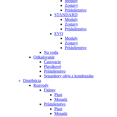
Moduly
Zostavy
Príslušenstvo
STANDARD
Moduly
Zostavy
Príslušenstvo
EVO
Moduly
Zostavy
Príslušenstvo
Na vodu
Odkalovanie
Časovacie
Plavákové
Príslušenstvo
Separátory oleja z kondenzátu
Distribúcia
Rozvody
Fitingy
Plast
Mosadz
Príslušenstvo
Plast
Mosadz