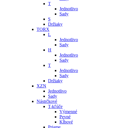
T
Jednotlivo
Sady
S
Držiaky
TORX
L
Jednotlivo
Sady
H
Jednotlivo
Sady
T
Jednotlivo
Sady
Držiaky
XZN
Jednotlivo
Sady
Nástrčkové
T-kľúče
Výmenné
Pevné
Kĺbové
Priame