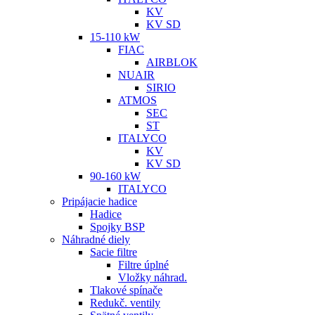
KV
KV SD
15-110 kW
FIAC
AIRBLOK
NUAIR
SIRIO
ATMOS
SEC
ST
ITALYCO
KV
KV SD
90-160 kW
ITALYCO
Pripájacie hadice
Hadice
Spojky BSP
Náhradné diely
Sacie filtre
Filtre úplné
Vložky náhrad.
Tlakové spínače
Redukč. ventily