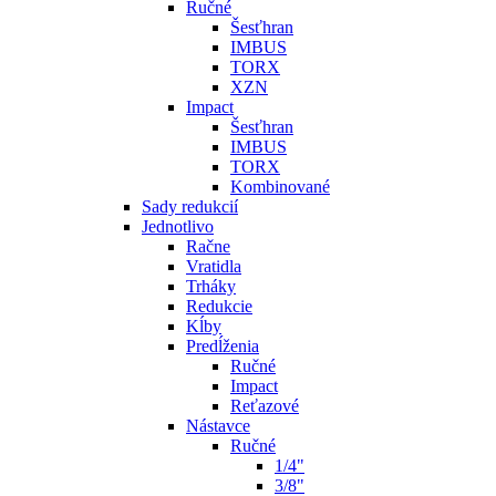
Ručné
Šesťhran
IMBUS
TORX
XZN
Impact
Šesťhran
IMBUS
TORX
Kombinované
Sady redukcií
Jednotlivo
Račne
Vratidla
Trháky
Redukcie
Kĺby
Predĺženia
Ručné
Impact
Reťazové
Nástavce
Ručné
1/4"
3/8"