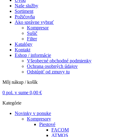
Úvod
Naše služby
Sortiment
Požičovňa
Ako správne vybrať
Kompresor
Sušič
Filter
Katalógy
Kontakt
Eshop / informácie
Všeobecné obchodné podmienky
Ochrana osobných údajov
Odstúpiť od zmuvy tu
Môj nákup / košík
0
pol. v sume
0,00
€
Kategórie
Novinky v ponuke
Kompresory
Piestové
FACOM
ATMOS