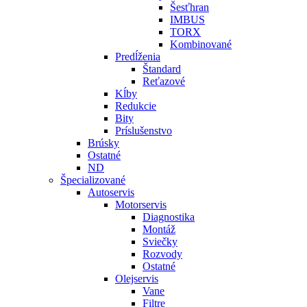
Šesťhran
IMBUS
TORX
Kombinované
Predĺženia
Štandard
Reťazové
Kĺby
Redukcie
Bity
Príslušenstvo
Brúsky
Ostatné
ND
Špecializované
Autoservis
Motorservis
Diagnostika
Montáž
Sviečky
Rozvody
Ostatné
Olejservis
Vane
Filtre