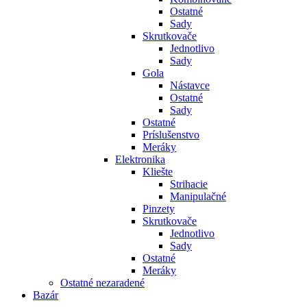
Ostatné
Sady
Skrutkovače
Jednotlivo
Sady
Gola
Nástavce
Ostatné
Sady
Ostatné
Príslušenstvo
Meráky
Elektronika
Kliešte
Strihacie
Manipulačné
Pinzety
Skrutkovače
Jednotlivo
Sady
Ostatné
Meráky
Ostatné nezaradené
Bazár