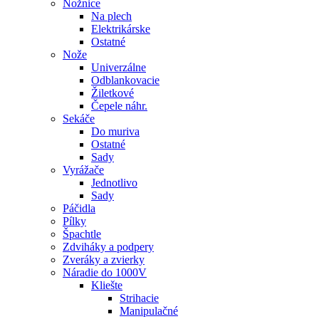
Nožnice
Na plech
Elektrikárske
Ostatné
Nože
Univerzálne
Odblankovacie
Žiletkové
Čepele náhr.
Sekáče
Do muriva
Ostatné
Sady
Vyrážače
Jednotlivo
Sady
Páčidla
Pílky
Špachtle
Zdviháky a podpery
Zveráky a zvierky
Náradie do 1000V
Kliešte
Strihacie
Manipulačné