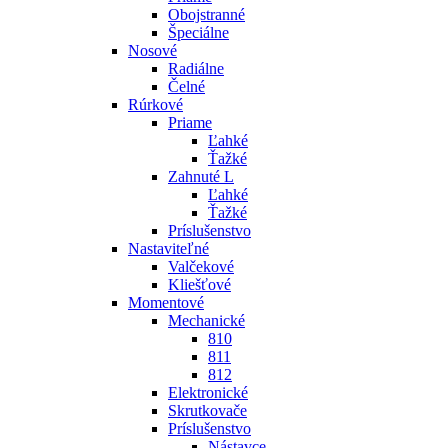
Obojstranné
Špeciálne
Nosové
Radiálne
Čelné
Rúrkové
Priame
Ľahké
Ťažké
Zahnuté L
Ľahké
Ťažké
Príslušenstvo
Nastaviteľné
Valčekové
Kliešťové
Momentové
Mechanické
810
811
812
Elektronické
Skrutkovače
Príslušenstvo
Nástavce