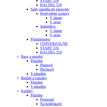
START 516
RACING 519
Sady náradia do zásuviek
Predvolené zostavy
V plaste
V pene
Jednotlivo
V plaste
V pene
Príslušenstvo
UNIVERZÁLNE
START 516
RACING 519
Basy a puzdrá
Prázdne
Plastové
Plechové
S náradím
Brašne a ruksaky
Prázdne
S náradím
Kufríky
Prázdne
Prenosné
Na kolieskach