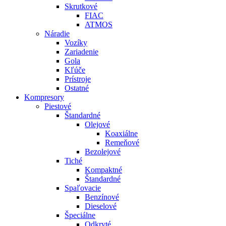
Skrutkové
FIAC
ATMOS
Náradie
Vozíky
Zariadenie
Gola
Kľúče
Prístroje
Ostatné
Kompresory
Piestové
Štandardné
Olejové
Koaxiálne
Remeňové
Bezolejové
Tiché
Kompaktné
Štandardné
Spaľovacie
Benzínové
Dieselové
Špeciálne
Odkryté