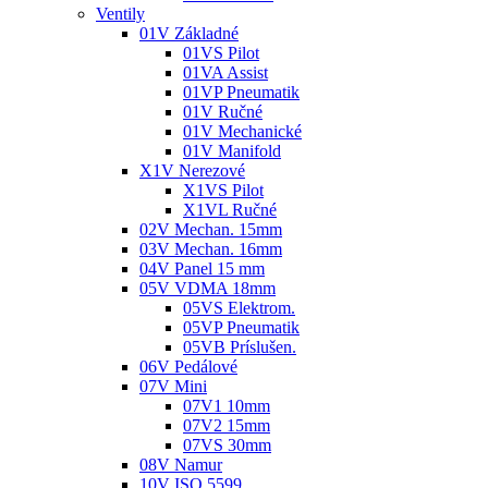
Ventily
01V Základné
01VS Pilot
01VA Assist
01VP Pneumatik
01V Ručné
01V Mechanické
01V Manifold
X1V Nerezové
X1VS Pilot
X1VL Ručné
02V Mechan. 15mm
03V Mechan. 16mm
04V Panel 15 mm
05V VDMA 18mm
05VS Elektrom.
05VP Pneumatik
05VB Príslušen.
06V Pedálové
07V Mini
07V1 10mm
07V2 15mm
07VS 30mm
08V Namur
10V ISO 5599