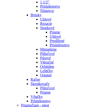
1 1/2"
Príslušenstvo
Nástavce
Brúsky
Uhlové
Rezacie
Stopkové
Priame
Uhlové
Predĺžené
Príslušenstvo
Miniatúrne
Pištoľové
Pásové
Vibračné
Orbitálne
Leštičky
Ostatné
Račne
Skrutkovače
Pištoľové
Priame
Vŕtačky
Príslušenstvo
Priamočiare - piest