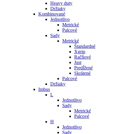
Heavy duty
Držiaky
Kombinované
Jednotlivo
Metrické
Palcové
Sady
Metrické
Štandardné
Xgrip
Račňové
Just
Predĺžené
Skrátené
Palcové
Držiaky
Imbus
L
Jednotlivo
Sady
Metrické
Palcové
H
Jednotlivo
Sady