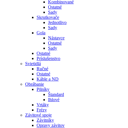
Kombinované
Ostatné
Sady
Skrutkovače
Jednotlivo
Sady
Gola
Nástavce
Ostatné
Sady
Ostatné
Príslušenstvo
Svietidlá
Ručné
Ostatné
Káble a ND
Obrábanie
Pilníky
Štandard
Ihlové
Vrtáky
Frézy
Závitové spoje
Závitníky
Opravy závitov