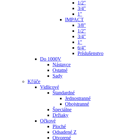
1/2"
3/4"
1"
IMPACT
3/8"
1/2"
3/4"
1"
6/4"
Príslušenstvo
Do 1000V
Nástavce
Ostatné
Sady
Kľúče
Vidlicové
Štandardné
Jednostranné
Obojstranné
Špeciálne
Držiaky
Očkové
Ploché
Odsadené Z
Otvorené