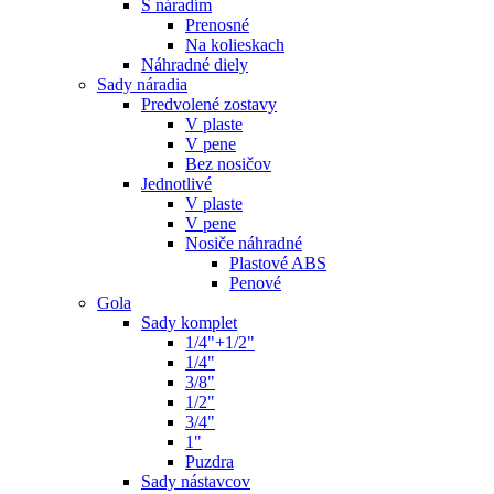
S náradím
Prenosné
Na kolieskach
Náhradné diely
Sady náradia
Predvolené zostavy
V plaste
V pene
Bez nosičov
Jednotlivé
V plaste
V pene
Nosiče náhradné
Plastové ABS
Penové
Gola
Sady komplet
1/4"+1/2"
1/4"
3/8"
1/2"
3/4"
1"
Puzdra
Sady nástavcov