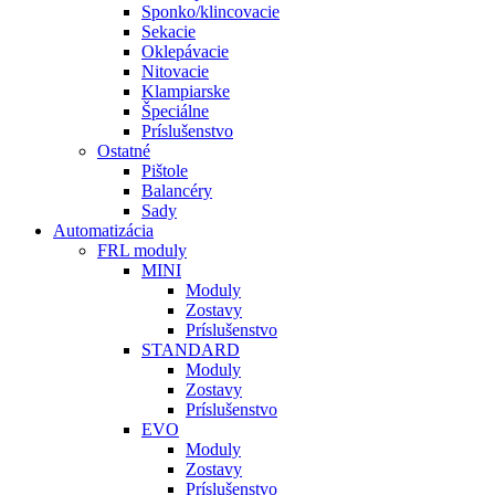
Sponko/klincovacie
Sekacie
Oklepávacie
Nitovacie
Klampiarske
Špeciálne
Príslušenstvo
Ostatné
Pištole
Balancéry
Sady
Automatizácia
FRL moduly
MINI
Moduly
Zostavy
Príslušenstvo
STANDARD
Moduly
Zostavy
Príslušenstvo
EVO
Moduly
Zostavy
Príslušenstvo