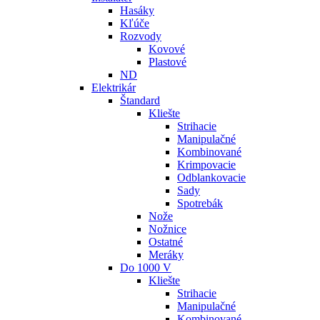
Hasáky
Kľúče
Rozvody
Kovové
Plastové
ND
Elektrikár
Štandard
Kliešte
Strihacie
Manipulačné
Kombinované
Krimpovacie
Odblankovacie
Sady
Spotrebák
Nože
Nožnice
Ostatné
Meráky
Do 1000 V
Kliešte
Strihacie
Manipulačné
Kombinované