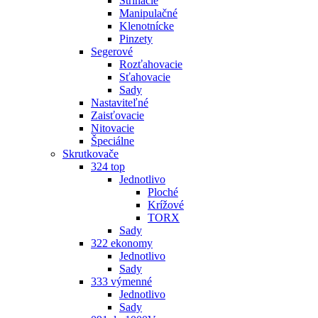
Strihacie
Manipulačné
Klenotnícke
Pinzety
Segerové
Rozťahovacie
Sťahovacie
Sady
Nastaviteľné
Zaisťovacie
Nitovacie
Špeciálne
Skrutkovače
324 top
Jednotlivo
Ploché
Krížové
TORX
Sady
322 ekonomy
Jednotlivo
Sady
333 výmenné
Jednotlivo
Sady