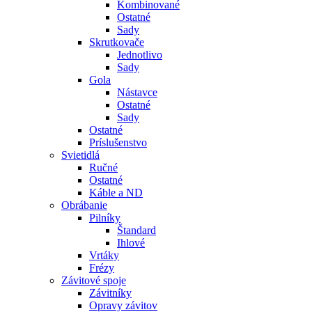
Kombinované
Ostatné
Sady
Skrutkovače
Jednotlivo
Sady
Gola
Nástavce
Ostatné
Sady
Ostatné
Príslušenstvo
Svietidlá
Ručné
Ostatné
Káble a ND
Obrábanie
Pilníky
Štandard
Ihlové
Vrtáky
Frézy
Závitové spoje
Závitníky
Opravy závitov