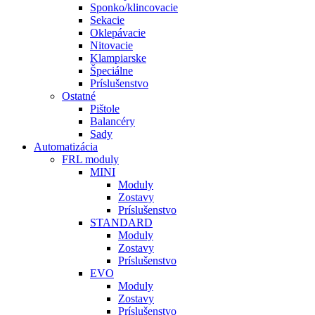
Sponko/klincovacie
Sekacie
Oklepávacie
Nitovacie
Klampiarske
Špeciálne
Príslušenstvo
Ostatné
Pištole
Balancéry
Sady
Automatizácia
FRL moduly
MINI
Moduly
Zostavy
Príslušenstvo
STANDARD
Moduly
Zostavy
Príslušenstvo
EVO
Moduly
Zostavy
Príslušenstvo