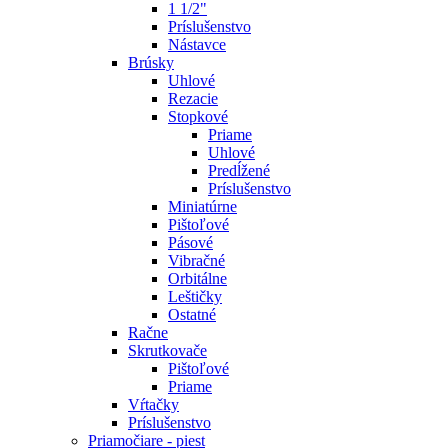
1 1/2"
Príslušenstvo
Nástavce
Brúsky
Uhlové
Rezacie
Stopkové
Priame
Uhlové
Predĺžené
Príslušenstvo
Miniatúrne
Pištoľové
Pásové
Vibračné
Orbitálne
Leštičky
Ostatné
Račne
Skrutkovače
Pištoľové
Priame
Vŕtačky
Príslušenstvo
Priamočiare - piest