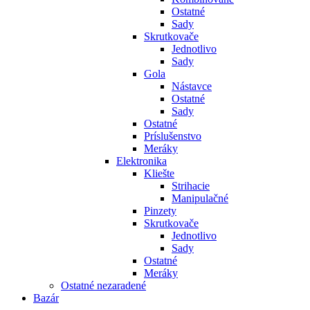
Ostatné
Sady
Skrutkovače
Jednotlivo
Sady
Gola
Nástavce
Ostatné
Sady
Ostatné
Príslušenstvo
Meráky
Elektronika
Kliešte
Strihacie
Manipulačné
Pinzety
Skrutkovače
Jednotlivo
Sady
Ostatné
Meráky
Ostatné nezaradené
Bazár