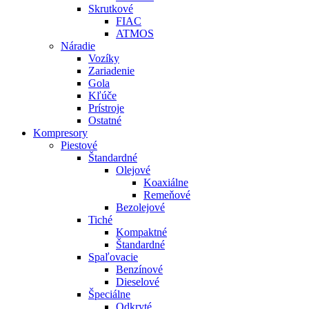
Skrutkové
FIAC
ATMOS
Náradie
Vozíky
Zariadenie
Gola
Kľúče
Prístroje
Ostatné
Kompresory
Piestové
Štandardné
Olejové
Koaxiálne
Remeňové
Bezolejové
Tiché
Kompaktné
Štandardné
Spaľovacie
Benzínové
Dieselové
Špeciálne
Odkryté