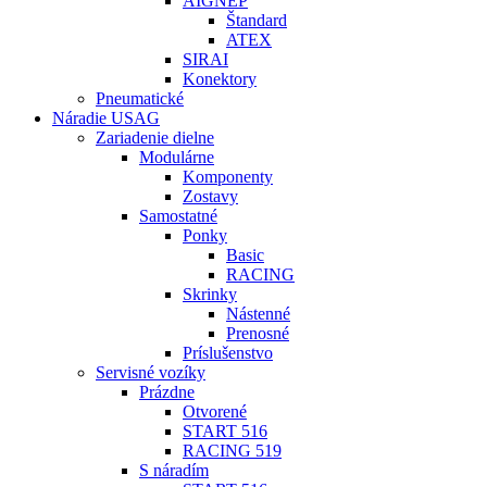
AIGNEP
Štandard
ATEX
SIRAI
Konektory
Pneumatické
Náradie USAG
Zariadenie dielne
Modulárne
Komponenty
Zostavy
Samostatné
Ponky
Basic
RACING
Skrinky
Nástenné
Prenosné
Príslušenstvo
Servisné vozíky
Prázdne
Otvorené
START 516
RACING 519
S náradím