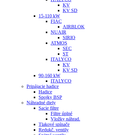
KV
KV SD
15-110 kW
FIAC
AIRBLOK
NUAIR
SIRIO
ATMOS
SEC
ST
ITALYCO
KV
KV SD
90-160 kW
ITALYCO
Pripájacie hadice
Hadice
Spojky BSP
Náhradné diely
Sacie filtre
Filtre úplné
Vložky náhrad.
Tlakové spínače
Redukč. ventily