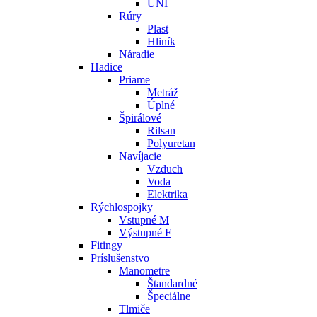
UNI
Rúry
Plast
Hliník
Náradie
Hadice
Priame
Metráž
Úplné
Špirálové
Rilsan
Polyuretan
Navíjacie
Vzduch
Voda
Elektrika
Rýchlospojky
Vstupné M
Výstupné F
Fitingy
Príslušenstvo
Manometre
Štandardné
Špeciálne
Tlmiče