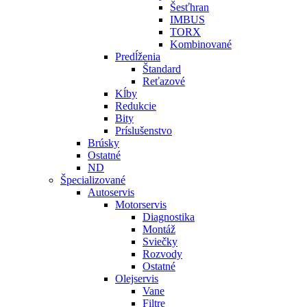
Šesťhran
IMBUS
TORX
Kombinované
Predĺženia
Štandard
Reťazové
Kĺby
Redukcie
Bity
Príslušenstvo
Brúsky
Ostatné
ND
Špecializované
Autoservis
Motorservis
Diagnostika
Montáž
Sviečky
Rozvody
Ostatné
Olejservis
Vane
Filtre