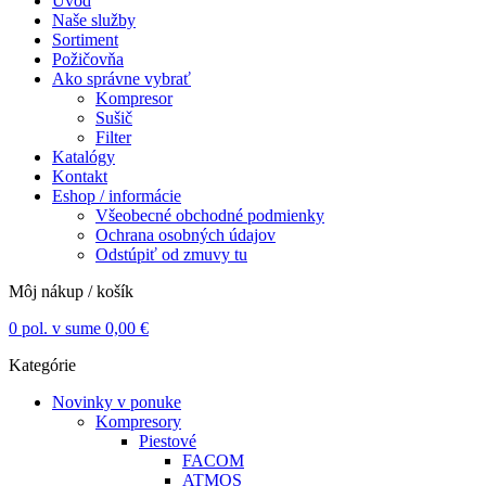
Úvod
Naše služby
Sortiment
Požičovňa
Ako správne vybrať
Kompresor
Sušič
Filter
Katalógy
Kontakt
Eshop / informácie
Všeobecné obchodné podmienky
Ochrana osobných údajov
Odstúpiť od zmuvy tu
Môj nákup / košík
0
pol. v sume
0,00
€
Kategórie
Novinky v ponuke
Kompresory
Piestové
FACOM
ATMOS