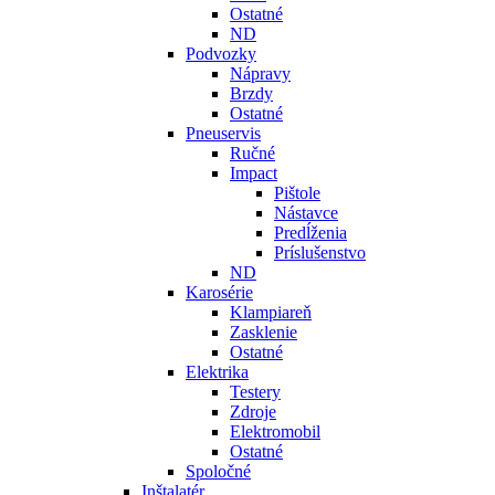
Ostatné
ND
Podvozky
Nápravy
Brzdy
Ostatné
Pneuservis
Ručné
Impact
Pištole
Nástavce
Predĺženia
Príslušenstvo
ND
Karosérie
Klampiareň
Zasklenie
Ostatné
Elektrika
Testery
Zdroje
Elektromobil
Ostatné
Spoločné
Inštalatér