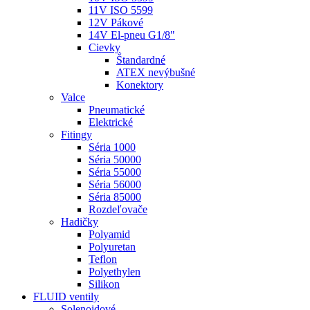
11V ISO 5599
12V Pákové
14V El-pneu G1/8"
Cievky
Štandardné
ATEX nevýbušné
Konektory
Valce
Pneumatické
Elektrické
Fitingy
Séria 1000
Séria 50000
Séria 55000
Séria 56000
Séria 85000
Rozdeľovače
Hadičky
Polyamid
Polyuretan
Teflon
Polyethylen
Silikon
FLUID ventily
Solenoidové