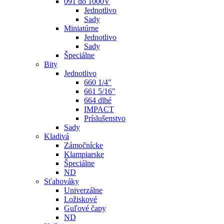
091 do 1000V
Jednotlivo
Sady
Miniatúrne
Jednotlivo
Sady
Špeciálne
Bity
Jednotlivo
660 1/4"
661 5/16"
664 dlhé
IMPACT
Príslušenstvo
Sady
Kladivá
Zámočnícke
Klampiarske
Špeciálne
ND
Sťahováky
Univerzálne
Ložiskové
Guľové čapy
ND