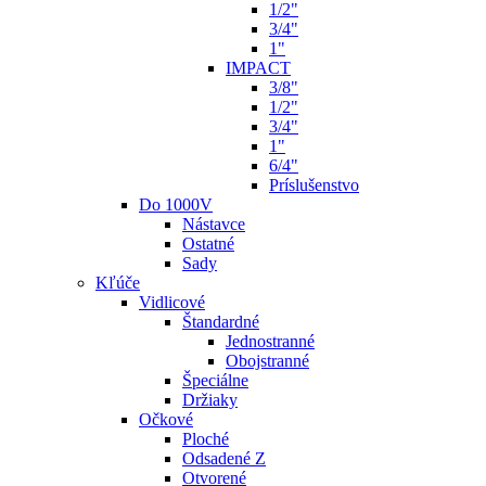
1/2"
3/4"
1"
IMPACT
3/8"
1/2"
3/4"
1"
6/4"
Príslušenstvo
Do 1000V
Nástavce
Ostatné
Sady
Kľúče
Vidlicové
Štandardné
Jednostranné
Obojstranné
Špeciálne
Držiaky
Očkové
Ploché
Odsadené Z
Otvorené