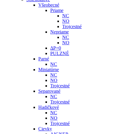
Všeobecné
Priame
NC
NO
Trojcestné
Nepriame
NC
NO
ΔP=0
PULZNÉ
Parné
NC
Miniatúrne
NC
NO
Trojcestné
Separované
NC
Trojcestné
Hadičkové
NC
NO
Trojcestné
Cievky