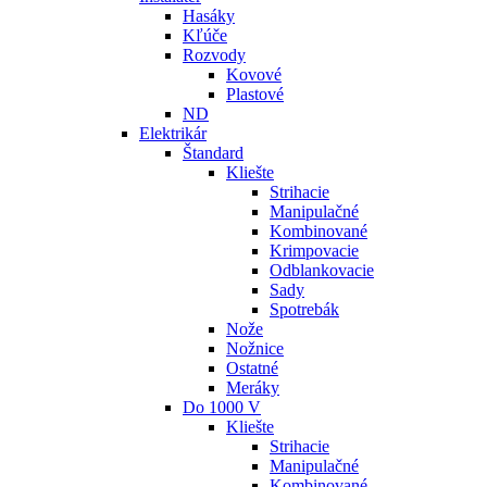
Hasáky
Kľúče
Rozvody
Kovové
Plastové
ND
Elektrikár
Štandard
Kliešte
Strihacie
Manipulačné
Kombinované
Krimpovacie
Odblankovacie
Sady
Spotrebák
Nože
Nožnice
Ostatné
Meráky
Do 1000 V
Kliešte
Strihacie
Manipulačné
Kombinované