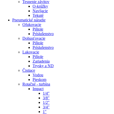
Tesnenie závitov
O-krúžky
Navíjacie
Tekuté
Pneumatické náradie
Ofukovacie
Pištole
Príslušenstvo
Dohusťovacie
Pištole
Príslušenstvo
Lakovacie
Pištole
Zariadenia
Trysky a ND
Čistiace
Vodou
Pieskom
Rotačné - turbína
Impact
1/4"
3/8"
1/2"
3/4"
1"