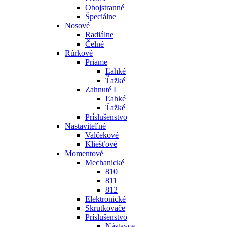
Obojstranné
Špeciálne
Nosové
Radiálne
Čelné
Rúrkové
Priame
Ľahké
Ťažké
Zahnuté L
Ľahké
Ťažké
Príslušenstvo
Nastaviteľné
Valčekové
Kliešťové
Momentové
Mechanické
810
811
812
Elektronické
Skrutkovače
Príslušenstvo
Nástavce