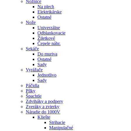
Nožnice
Na plech
Elektrikárske
Ostatné
Nože
Univerzálne
Odblankovacie
Žiletkové
Čepele náhr.
Sekáče
Do muriva
Ostatné
Sady
Vyrážače
Jednotlivo
Sady
Páčidla
Pílky
Špachtle
Zdviháky a podpery
Zveráky a zvierky
Náradie do 1000V
Kliešte
Strihacie
Manipulačné