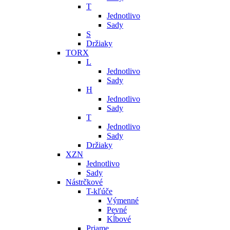
T
Jednotlivo
Sady
S
Držiaky
TORX
L
Jednotlivo
Sady
H
Jednotlivo
Sady
T
Jednotlivo
Sady
Držiaky
XZN
Jednotlivo
Sady
Nástrčkové
T-kľúče
Výmenné
Pevné
Kĺbové
Priame