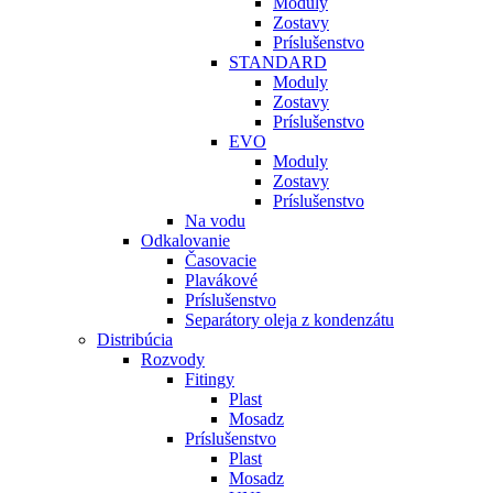
Moduly
Zostavy
Príslušenstvo
STANDARD
Moduly
Zostavy
Príslušenstvo
EVO
Moduly
Zostavy
Príslušenstvo
Na vodu
Odkalovanie
Časovacie
Plavákové
Príslušenstvo
Separátory oleja z kondenzátu
Distribúcia
Rozvody
Fitingy
Plast
Mosadz
Príslušenstvo
Plast
Mosadz