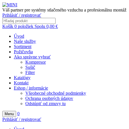
Váš partner pre systémy stlačeného vzduchu a profesionálnu montáž
Prihlásiť / registrovať
Košík
0
položiek
Spolu
0,00
€
Úvod
Naše služby
Sortiment
Požičovňa
Ako správne vybrať
Kompresor
Sušič
Filter
Katalógy
Kontakt
Eshop / informácie
Všeobecné obchodné podmienky
Ochrana osobných údajov
Odstúpiť od zmuvy tu
0
Menu
Prihlásiť / registrovať