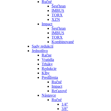
Ručné
Šesťhran
IMBUS
TORX
XZN
Impact
Šesťhran
IMBUS
TORX
Kombinované
Sady redukcií
Jednotlivo
Račne
Vratidla
Trháky
Redukcie
Kĺby
Predĺženia
Ručné
Impact
Reťazové
Nástavce
Ručné
1/4"
3/8"