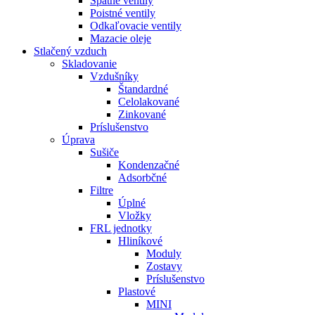
Spätné ventily
Poistné ventily
Odkaľovacie ventily
Mazacie oleje
Stlačený vzduch
Skladovanie
Vzdušníky
Štandardné
Celolakované
Zinkované
Príslušenstvo
Úprava
Sušiče
Kondenzačné
Adsorbčné
Filtre
Úplné
Vložky
FRL jednotky
Hliníkové
Moduly
Zostavy
Príslušenstvo
Plastové
MINI