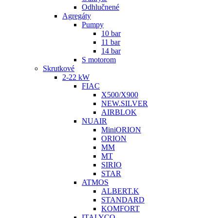
Odhlučnené
Agregáty
Pumpy
10 bar
11 bar
14 bar
S motorom
Skrutkové
2-22 kW
FIAC
X500/X900
NEW.SILVER
AIRBLOK
NUAIR
MiniORION
ORION
MM
MT
SIRIO
STAR
ATMOS
ALBERT.K
STANDARD
KOMFORT
ITALYCO