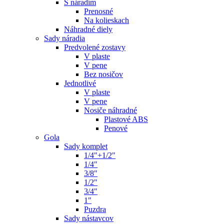
S náradím
Prenosné
Na kolieskach
Náhradné diely
Sady náradia
Predvolené zostavy
V plaste
V pene
Bez nosičov
Jednotlivé
V plaste
V pene
Nosiče náhradné
Plastové ABS
Penové
Gola
Sady komplet
1/4"+1/2"
1/4"
3/8"
1/2"
3/4"
1"
Puzdra
Sady nástavcov