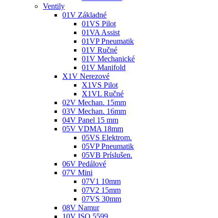
Ventily
01V Základné
01VS Pilot
01VA Assist
01VP Pneumatik
01V Ručné
01V Mechanické
01V Manifold
X1V Nerezové
X1VS Pilot
X1VL Ručné
02V Mechan. 15mm
03V Mechan. 16mm
04V Panel 15 mm
05V VDMA 18mm
05VS Elektrom.
05VP Pneumatik
05VB Príslušen.
06V Pedálové
07V Mini
07V1 10mm
07V2 15mm
07VS 30mm
08V Namur
10V ISO 5599