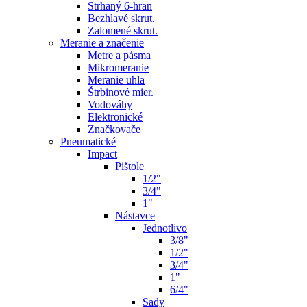
Strhaný 6-hran
Bezhlavé skrut.
Zalomené skrut.
Meranie a značenie
Metre a pásma
Mikromeranie
Meranie uhla
Štrbinové mier.
Vodováhy
Elektronické
Značkovače
Pneumatické
Impact
Pištole
1/2"
3/4"
1"
Nástavce
Jednotlivo
3/8"
1/2"
3/4"
1"
6/4"
Sady