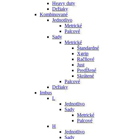
Heavy duty
Držiaky
Kombinované
Jednotlivo
Metrické
Palcové
Sady
Metrické
Štandardné
Xgrip
Račňové
Just
Predĺžené
Skrátené
Palcové
Držiaky
Imbus
L
Jednotlivo
Sady
Metrické
Palcové
H
Jednotlivo
Sady