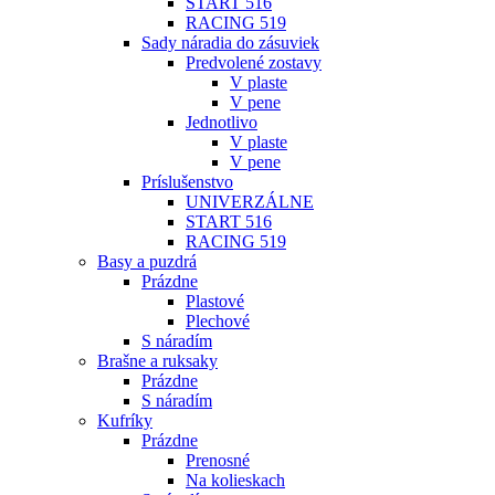
START 516
RACING 519
Sady náradia do zásuviek
Predvolené zostavy
V plaste
V pene
Jednotlivo
V plaste
V pene
Príslušenstvo
UNIVERZÁLNE
START 516
RACING 519
Basy a puzdrá
Prázdne
Plastové
Plechové
S náradím
Brašne a ruksaky
Prázdne
S náradím
Kufríky
Prázdne
Prenosné
Na kolieskach