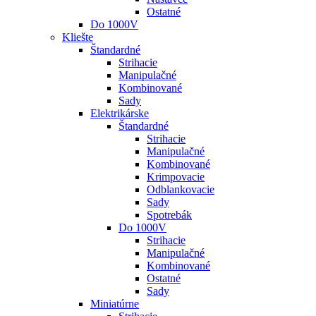
Ostatné
Do 1000V
Kliešte
Štandardné
Strihacie
Manipulačné
Kombinované
Sady
Elektrikárske
Štandardné
Strihacie
Manipulačné
Kombinované
Krimpovacie
Odblankovacie
Sady
Spotrebák
Do 1000V
Strihacie
Manipulačné
Kombinované
Ostatné
Sady
Miniatúrne