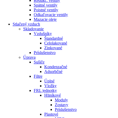
Redukč. ventily
Spätné ventily
Poistné ventily
Odkaľovacie ventily
Mazacie oleje
Stlačený vzduch
Skladovanie
Vzdušníky
Štandardné
Celolakované
Zinkované
Príslušenstvo
Úprava
Sušiče
Kondenzačné
Adsorbčné
Filtre
Úplné
Vložky
FRL jednotky
Hliníkové
Moduly
Zostavy
Príslušenstvo
Plastové