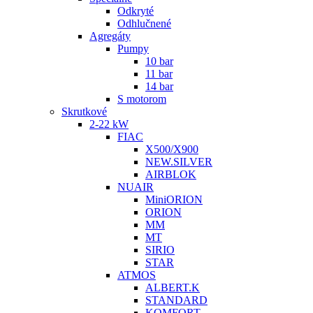
Odkryté
Odhlučnené
Agregáty
Pumpy
10 bar
11 bar
14 bar
S motorom
Skrutkové
2-22 kW
FIAC
X500/X900
NEW.SILVER
AIRBLOK
NUAIR
MiniORION
ORION
MM
MT
SIRIO
STAR
ATMOS
ALBERT.K
STANDARD
KOMFORT