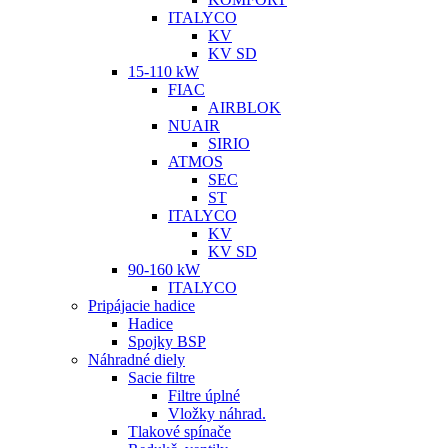
ITALYCO
KV
KV SD
15-110 kW
FIAC
AIRBLOK
NUAIR
SIRIO
ATMOS
SEC
ST
ITALYCO
KV
KV SD
90-160 kW
ITALYCO
Pripájacie hadice
Hadice
Spojky BSP
Náhradné diely
Sacie filtre
Filtre úplné
Vložky náhrad.
Tlakové spínače