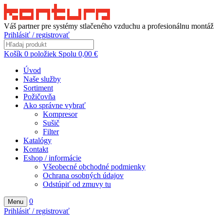
Váš partner pre systémy stlačeného vzduchu a profesionálnu montáž
Prihlásiť / registrovať
Košík
0
položiek
Spolu
0,00
€
Úvod
Naše služby
Sortiment
Požičovňa
Ako správne vybrať
Kompresor
Sušič
Filter
Katalógy
Kontakt
Eshop / informácie
Všeobecné obchodné podmienky
Ochrana osobných údajov
Odstúpiť od zmuvy tu
0
Menu
Prihlásiť / registrovať