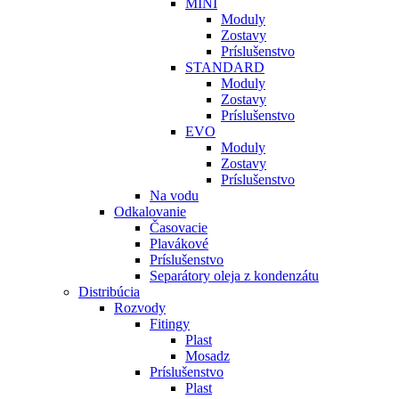
MINI
Moduly
Zostavy
Príslušenstvo
STANDARD
Moduly
Zostavy
Príslušenstvo
EVO
Moduly
Zostavy
Príslušenstvo
Na vodu
Odkalovanie
Časovacie
Plavákové
Príslušenstvo
Separátory oleja z kondenzátu
Distribúcia
Rozvody
Fitingy
Plast
Mosadz
Príslušenstvo
Plast