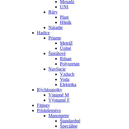
Mosadz
UNI
Rúry
Plast
Hliník
Náradie
Hadice
Priame
Metráž
Úplné
Špirálové
Rilsan
Polyuretan
Navíjacie
Vzduch
Voda
Elektrika
Rýchlospojky
Vstupné M
Výstupné F
Fitingy
Príslušenstvo
Manometre
Štandardné
Špeciálne