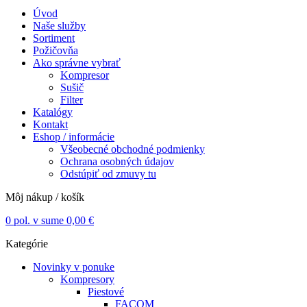
Úvod
Naše služby
Sortiment
Požičovňa
Ako správne vybrať
Kompresor
Sušič
Filter
Katalógy
Kontakt
Eshop / informácie
Všeobecné obchodné podmienky
Ochrana osobných údajov
Odstúpiť od zmuvy tu
Môj nákup / košík
0
pol. v sume
0,00
€
Kategórie
Novinky v ponuke
Kompresory
Piestové
FACOM