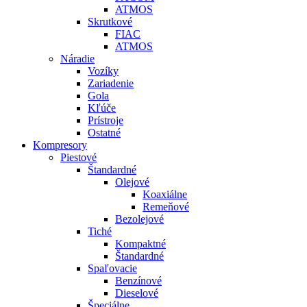
ATMOS
Skrutkové
FIAC
ATMOS
Náradie
Vozíky
Zariadenie
Gola
Kľúče
Prístroje
Ostatné
Kompresory
Piestové
Štandardné
Olejové
Koaxiálne
Remeňové
Bezolejové
Tiché
Kompaktné
Štandardné
Spaľovacie
Benzínové
Dieselové
Špeciálne