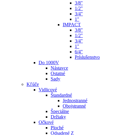
3/8"
1/2"
3/4"
1"
IMPACT
3/8"
1/2"
3/4"
1"
6/4"
Príslušenstvo
Do 1000V
Nástavce
Ostatné
Sady
Kľúče
Vidlicové
Štandardné
Jednostranné
Obojstranné
Špeciálne
Držiaky
Očkové
Ploché
Odsadené Z