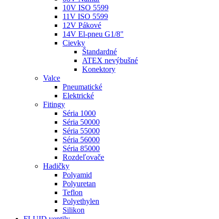
10V ISO 5599
11V ISO 5599
12V Pákové
14V El-pneu G1/8"
Cievky
Štandardné
ATEX nevýbušné
Konektory
Valce
Pneumatické
Elektrické
Fitingy
Séria 1000
Séria 50000
Séria 55000
Séria 56000
Séria 85000
Rozdeľovače
Hadičky
Polyamid
Polyuretan
Teflon
Polyethylen
Silikon
FLUID ventily