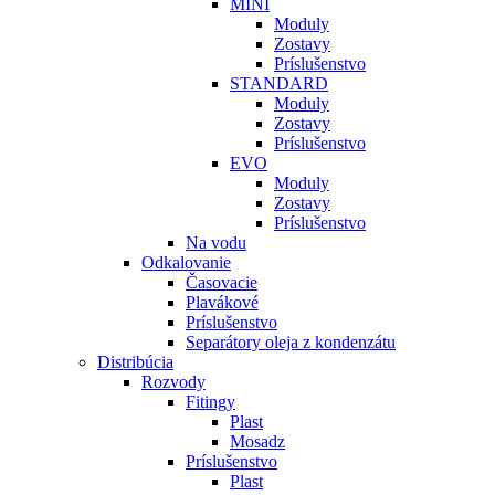
MINI
Moduly
Zostavy
Príslušenstvo
STANDARD
Moduly
Zostavy
Príslušenstvo
EVO
Moduly
Zostavy
Príslušenstvo
Na vodu
Odkalovanie
Časovacie
Plavákové
Príslušenstvo
Separátory oleja z kondenzátu
Distribúcia
Rozvody
Fitingy
Plast
Mosadz
Príslušenstvo
Plast