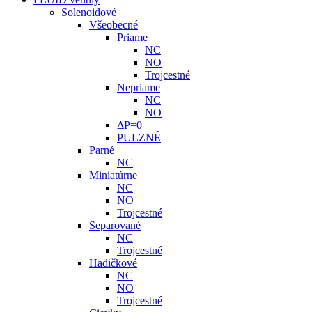
Solenoidové
Všeobecné
Priame
NC
NO
Trojcestné
Nepriame
NC
NO
ΔP=0
PULZNÉ
Parné
NC
Miniatúrne
NC
NO
Trojcestné
Separované
NC
Trojcestné
Hadičkové
NC
NO
Trojcestné