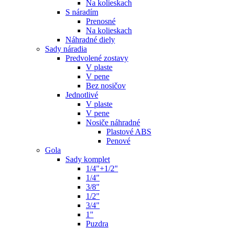
Na kolieskach
S náradím
Prenosné
Na kolieskach
Náhradné diely
Sady náradia
Predvolené zostavy
V plaste
V pene
Bez nosičov
Jednotlivé
V plaste
V pene
Nosiče náhradné
Plastové ABS
Penové
Gola
Sady komplet
1/4"+1/2"
1/4"
3/8"
1/2"
3/4"
1"
Puzdra