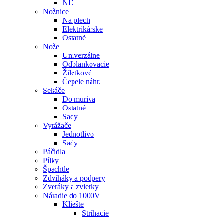
ND
Nožnice
Na plech
Elektrikárske
Ostatné
Nože
Univerzálne
Odblankovacie
Žiletkové
Čepele náhr.
Sekáče
Do muriva
Ostatné
Sady
Vyrážače
Jednotlivo
Sady
Páčidla
Pílky
Špachtle
Zdviháky a podpery
Zveráky a zvierky
Náradie do 1000V
Kliešte
Strihacie