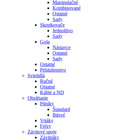
Manipulačné
Kombinované
Ostatné
Sady
Skrutkovače
Jednotlivo
Sady
Gola
Nástavce
Ostatné
Sady
Ostatné
Príslušenstvo
Svietidlá
Ručné
Ostatné
Káble a ND
Obrábanie
Pilníky
Štandard
Ihlové
Vrtáky
Frézy
Závitové spoje
Závitníky