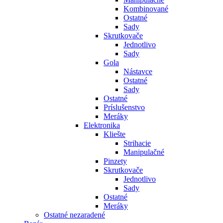
Kombinované
Ostatné
Sady
Skrutkovače
Jednotlivo
Sady
Gola
Nástavce
Ostatné
Sady
Ostatné
Príslušenstvo
Meráky
Elektronika
Kliešte
Strihacie
Manipulačné
Pinzety
Skrutkovače
Jednotlivo
Sady
Ostatné
Meráky
Ostatné nezaradené