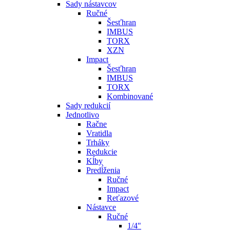
Sady nástavcov
Ručné
Šesťhran
IMBUS
TORX
XZN
Impact
Šesťhran
IMBUS
TORX
Kombinované
Sady redukcií
Jednotlivo
Račne
Vratidla
Trháky
Redukcie
Kĺby
Predĺženia
Ručné
Impact
Reťazové
Nástavce
Ručné
1/4"