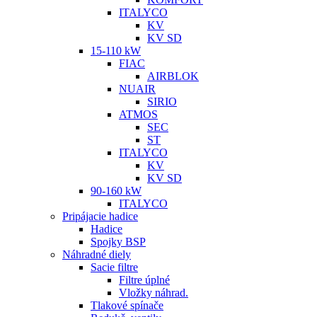
ITALYCO
KV
KV SD
15-110 kW
FIAC
AIRBLOK
NUAIR
SIRIO
ATMOS
SEC
ST
ITALYCO
KV
KV SD
90-160 kW
ITALYCO
Pripájacie hadice
Hadice
Spojky BSP
Náhradné diely
Sacie filtre
Filtre úplné
Vložky náhrad.
Tlakové spínače