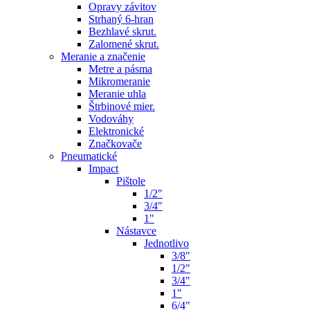
Opravy závitov
Strhaný 6-hran
Bezhlavé skrut.
Zalomené skrut.
Meranie a značenie
Metre a pásma
Mikromeranie
Meranie uhla
Štrbinové mier.
Vodováhy
Elektronické
Značkovače
Pneumatické
Impact
Pištole
1/2"
3/4"
1"
Nástavce
Jednotlivo
3/8"
1/2"
3/4"
1"
6/4"