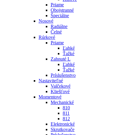
Priame
Obojstranné
Špeciálne
Nosové
Radiálne
Čelné
Rúrkové
Priame
Ľahké
Ťažké
Zahnuté L
Ľahké
Ťažké
Príslušenstvo
Nastaviteľné
Valčekové
Kliešťové
Momentové
Mechanické
810
811
812
Elektronické
Skrutkovače
Príslušenstvo