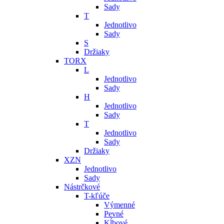
Sady
T
Jednotlivo
Sady
S
Držiaky
TORX
L
Jednotlivo
Sady
H
Jednotlivo
Sady
T
Jednotlivo
Sady
Držiaky
XZN
Jednotlivo
Sady
Nástrčkové
T-kľúče
Výmenné
Pevné
Kĺbové