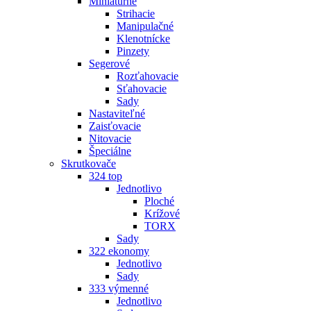
Miniatúrne
Strihacie
Manipulačné
Klenotnícke
Pinzety
Segerové
Rozťahovacie
Sťahovacie
Sady
Nastaviteľné
Zaisťovacie
Nitovacie
Špeciálne
Skrutkovače
324 top
Jednotlivo
Ploché
Krížové
TORX
Sady
322 ekonomy
Jednotlivo
Sady
333 výmenné
Jednotlivo