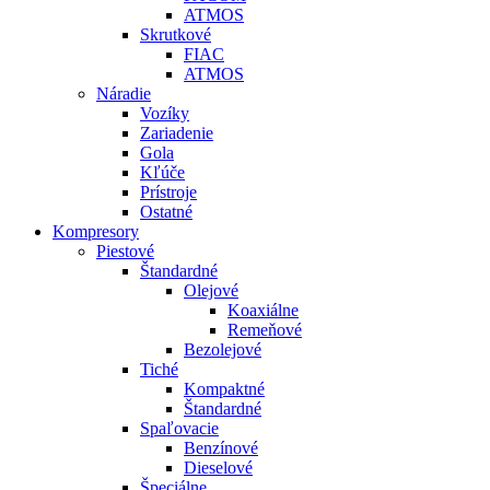
ATMOS
Skrutkové
FIAC
ATMOS
Náradie
Vozíky
Zariadenie
Gola
Kľúče
Prístroje
Ostatné
Kompresory
Piestové
Štandardné
Olejové
Koaxiálne
Remeňové
Bezolejové
Tiché
Kompaktné
Štandardné
Spaľovacie
Benzínové
Dieselové
Špeciálne