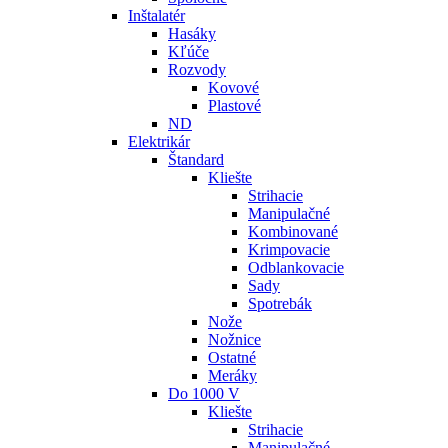
Inštalatér
Hasáky
Kľúče
Rozvody
Kovové
Plastové
ND
Elektrikár
Štandard
Kliešte
Strihacie
Manipulačné
Kombinované
Krimpovacie
Odblankovacie
Sady
Spotrebák
Nože
Nožnice
Ostatné
Meráky
Do 1000 V
Kliešte
Strihacie
Manipulačné