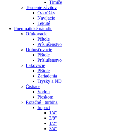
Tlmiče
Tesnenie závitov
O-krúžky
Navíjacie
Tekuté
Pneumatické náradie
Ofukovacie
Pištole
Príslušenstvo
Dohusťovacie
Pištole
Príslušenstvo
Lakovacie
Pištole
Zariadenia
Trysky a ND
Čistiace
Vodou
Pieskom
Rotačné - turbína
Impact
1/4"
3/8"
1/2"
3/4"