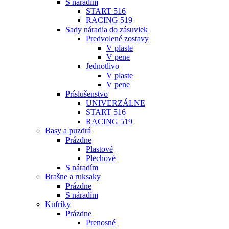
S náradím
START 516
RACING 519
Sady náradia do zásuviek
Predvolené zostavy
V plaste
V pene
Jednotlivo
V plaste
V pene
Príslušenstvo
UNIVERZÁLNE
START 516
RACING 519
Basy a puzdrá
Prázdne
Plastové
Plechové
S náradím
Brašne a ruksaky
Prázdne
S náradím
Kufríky
Prázdne
Prenosné