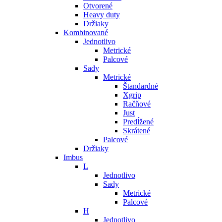
Otvorené
Heavy duty
Držiaky
Kombinované
Jednotlivo
Metrické
Palcové
Sady
Metrické
Štandardné
Xgrip
Račňové
Just
Predĺžené
Skrátené
Palcové
Držiaky
Imbus
L
Jednotlivo
Sady
Metrické
Palcové
H
Jednotlivo