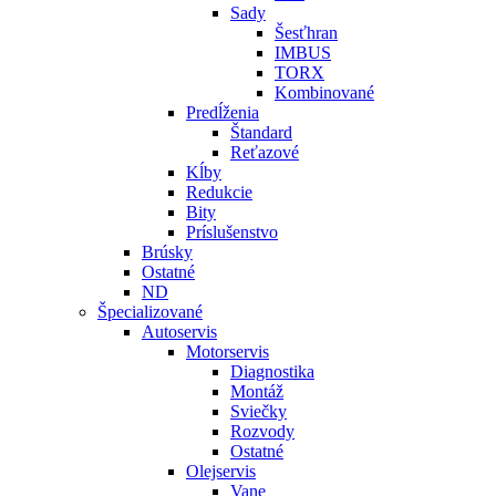
Sady
Šesťhran
IMBUS
TORX
Kombinované
Predĺženia
Štandard
Reťazové
Kĺby
Redukcie
Bity
Príslušenstvo
Brúsky
Ostatné
ND
Špecializované
Autoservis
Motorservis
Diagnostika
Montáž
Sviečky
Rozvody
Ostatné
Olejservis
Vane