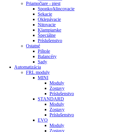
Priamočiare - piest
Sponko/klincovacie
Sekacie
Oklepávacie
Nitovacie
Klampiarske
Špeciálne
Príslušenstvo
Ostatné
Pištole
Balancéry
Sady
Automatizácia
FRL moduly
MINI
Moduly
Zostavy
Príslušenstvo
STANDARD
Moduly
Zostavy
Príslušenstvo
EVO
Moduly
Zostavy