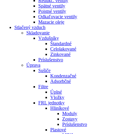
Redukč. ventily
Spätné ventily
Poistné ventily
Odkaľovacie ventily
Mazacie oleje
Stlačený vzduch
Skladovanie
Vzdušníky
Štandardné
Celolakované
Zinkované
Príslušenstvo
Úprava
Sušiče
Kondenzačné
Adsorbčné
Filtre
Úplné
Vložky
FRL jednotky
Hliníkové
Moduly
Zostavy
Príslušenstvo
Plastové