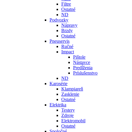
Filtre
Ostatné
ND
Podvozky
Nápravy
Brzdy
Ostatné
Pneuservis
Ručné
Impact
Pištole
Nástavce
Predĺženia
Príslušenstvo
ND
Karosérie
Klampiareň
Zasklenie
Ostatné
Elektrika
Testery
Zdroje
Elektromobil
Ostatné
Spoločné