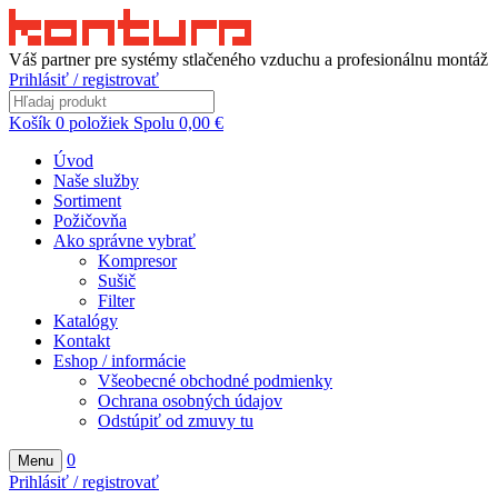
Váš partner pre systémy stlačeného vzduchu a profesionálnu montáž
Prihlásiť / registrovať
Košík
0
položiek
Spolu
0,00
€
Úvod
Naše služby
Sortiment
Požičovňa
Ako správne vybrať
Kompresor
Sušič
Filter
Katalógy
Kontakt
Eshop / informácie
Všeobecné obchodné podmienky
Ochrana osobných údajov
Odstúpiť od zmuvy tu
0
Menu
Prihlásiť / registrovať