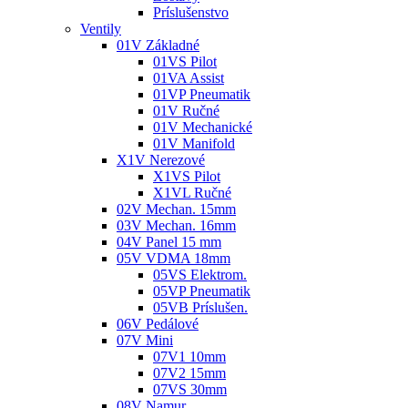
Príslušenstvo
Ventily
01V Základné
01VS Pilot
01VA Assist
01VP Pneumatik
01V Ručné
01V Mechanické
01V Manifold
X1V Nerezové
X1VS Pilot
X1VL Ručné
02V Mechan. 15mm
03V Mechan. 16mm
04V Panel 15 mm
05V VDMA 18mm
05VS Elektrom.
05VP Pneumatik
05VB Príslušen.
06V Pedálové
07V Mini
07V1 10mm
07V2 15mm
07VS 30mm
08V Namur