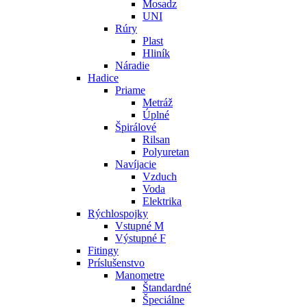
Mosadz
UNI
Rúry
Plast
Hliník
Náradie
Hadice
Priame
Metráž
Úplné
Špirálové
Rilsan
Polyuretan
Navíjacie
Vzduch
Voda
Elektrika
Rýchlospojky
Vstupné M
Výstupné F
Fitingy
Príslušenstvo
Manometre
Štandardné
Špeciálne