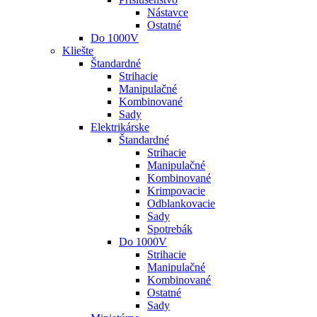
Nástavce
Ostatné
Do 1000V
Kliešte
Štandardné
Strihacie
Manipulačné
Kombinované
Sady
Elektrikárske
Štandardné
Strihacie
Manipulačné
Kombinované
Krimpovacie
Odblankovacie
Sady
Spotrebák
Do 1000V
Strihacie
Manipulačné
Kombinované
Ostatné
Sady