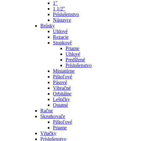
1"
1 1/2"
Príslušenstvo
Nástavce
Brúsky
Uhlové
Rezacie
Stopkové
Priame
Uhlové
Predĺžené
Príslušenstvo
Miniatúrne
Pištoľové
Pásové
Vibračné
Orbitálne
Leštičky
Ostatné
Račne
Skrutkovače
Pištoľové
Priame
Vŕtačky
Príslušenstvo