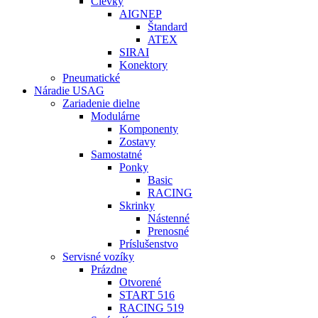
Cievky
AIGNEP
Štandard
ATEX
SIRAI
Konektory
Pneumatické
Náradie USAG
Zariadenie dielne
Modulárne
Komponenty
Zostavy
Samostatné
Ponky
Basic
RACING
Skrinky
Nástenné
Prenosné
Príslušenstvo
Servisné vozíky
Prázdne
Otvorené
START 516
RACING 519