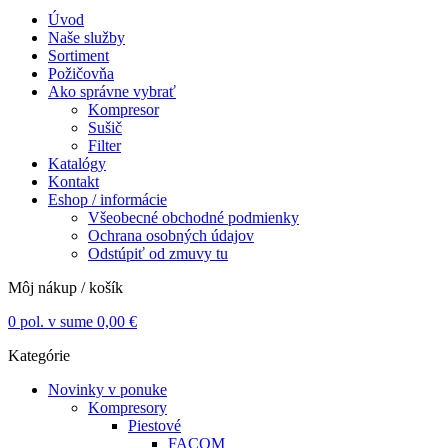
Úvod
Naše služby
Sortiment
Požičovňa
Ako správne vybrať
Kompresor
Sušič
Filter
Katalógy
Kontakt
Eshop / informácie
Všeobecné obchodné podmienky
Ochrana osobných údajov
Odstúpiť od zmuvy tu
Môj nákup / košík
0
pol. v sume
0,00
€
Kategórie
Novinky v ponuke
Kompresory
Piestové
FACOM