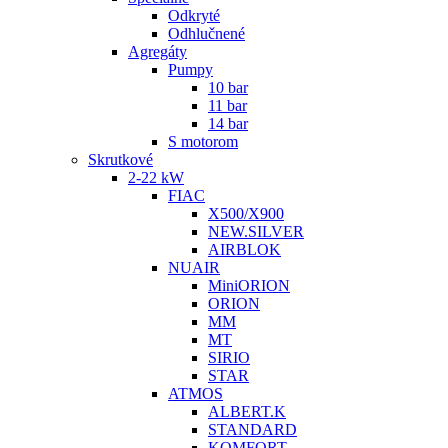
Odkryté
Odhlučnené
Agregáty
Pumpy
10 bar
11 bar
14 bar
S motorom
Skrutkové
2-22 kW
FIAC
X500/X900
NEW.SILVER
AIRBLOK
NUAIR
MiniORION
ORION
MM
MT
SIRIO
STAR
ATMOS
ALBERT.K
STANDARD
KOMFORT