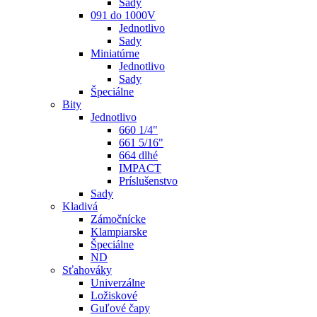
Sady
091 do 1000V
Jednotlivo
Sady
Miniatúrne
Jednotlivo
Sady
Špeciálne
Bity
Jednotlivo
660 1/4"
661 5/16"
664 dlhé
IMPACT
Príslušenstvo
Sady
Kladivá
Zámočnícke
Klampiarske
Špeciálne
ND
Sťahováky
Univerzálne
Ložiskové
Guľové čapy