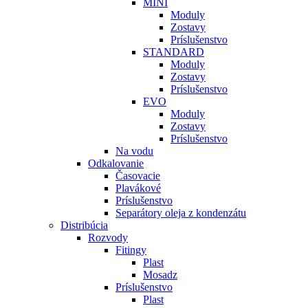
MINI
Moduly
Zostavy
Príslušenstvo
STANDARD
Moduly
Zostavy
Príslušenstvo
EVO
Moduly
Zostavy
Príslušenstvo
Na vodu
Odkalovanie
Časovacie
Plavákové
Príslušenstvo
Separátory oleja z kondenzátu
Distribúcia
Rozvody
Fitingy
Plast
Mosadz
Príslušenstvo
Plast