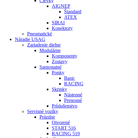
Cievky
AIGNEP
Štandard
ATEX
SIRAI
Konektory
Pneumatické
Náradie USAG
Zariadenie dielne
Modulárne
Komponenty
Zostavy
Samostatné
Ponky
Basic
RACING
Skrinky
Nástenné
Prenosné
Príslušenstvo
Servisné vozíky
Prázdne
Otvorené
START 516
RACING 519