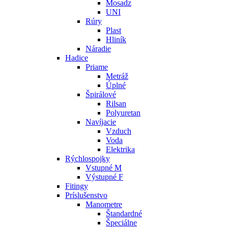
Mosadz
UNI
Rúry
Plast
Hliník
Náradie
Hadice
Priame
Metráž
Úplné
Špirálové
Rilsan
Polyuretan
Navíjacie
Vzduch
Voda
Elektrika
Rýchlospojky
Vstupné M
Výstupné F
Fitingy
Príslušenstvo
Manometre
Štandardné
Špeciálne