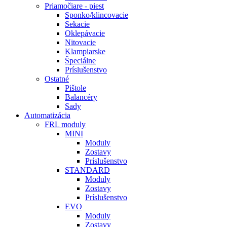
Priamočiare - piest
Sponko/klincovacie
Sekacie
Oklepávacie
Nitovacie
Klampiarske
Špeciálne
Príslušenstvo
Ostatné
Pištole
Balancéry
Sady
Automatizácia
FRL moduly
MINI
Moduly
Zostavy
Príslušenstvo
STANDARD
Moduly
Zostavy
Príslušenstvo
EVO
Moduly
Zostavy