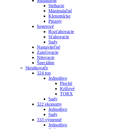
Miniatúrne
Strihacie
Manipulačné
Klenotnícke
Pinzety
Segerové
Rozťahovacie
Sťahovacie
Sady
Nastaviteľné
Zaisťovacie
Nitovacie
Špeciálne
Skrutkovače
324 top
Jednotlivo
Ploché
Krížové
TORX
Sady
322 ekonomy
Jednotlivo
Sady
333 výmenné
Jednotlivo