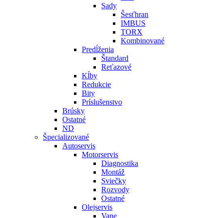
Sady
Šesťhran
IMBUS
TORX
Kombinované
Predĺženia
Štandard
Reťazové
Kĺby
Redukcie
Bity
Príslušenstvo
Brúsky
Ostatné
ND
Špecializované
Autoservis
Motorservis
Diagnostika
Montáž
Sviečky
Rozvody
Ostatné
Olejservis
Vane