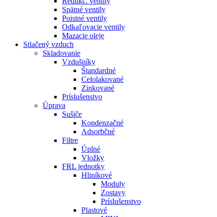
Redukč. ventily
Spätné ventily
Poistné ventily
Odkaľovacie ventily
Mazacie oleje
Stlačený vzduch
Skladovanie
Vzdušníky
Štandardné
Celolakované
Zinkované
Príslušenstvo
Úprava
Sušiče
Kondenzačné
Adsorbčné
Filtre
Úplné
Vložky
FRL jednotky
Hliníkové
Moduly
Zostavy
Príslušenstvo
Plastové