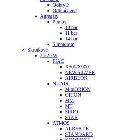
Odkryté
Odhlučnené
Agregáty
Pumpy
10 bar
11 bar
14 bar
S motorom
Skrutkové
2-22 kW
FIAC
X500/X900
NEW.SILVER
AIRBLOK
NUAIR
MiniORION
ORION
MM
MT
SIRIO
STAR
ATMOS
ALBERT.K
STANDARD
KOMFORT