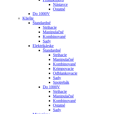
Nástavce
Ostatné
Do 1000V
Kliešte
Štandardné
Strihacie
Manipulačné
Kombinované
Sady
Elektrikárske
Štandardné
Strihacie
Manipulačné
Kombinované
Krimpovacie
Odblankovacie
Sady
Spotrebák
Do 1000V
Strihacie
Manipulačné
Kombinované
Ostatné
Sady