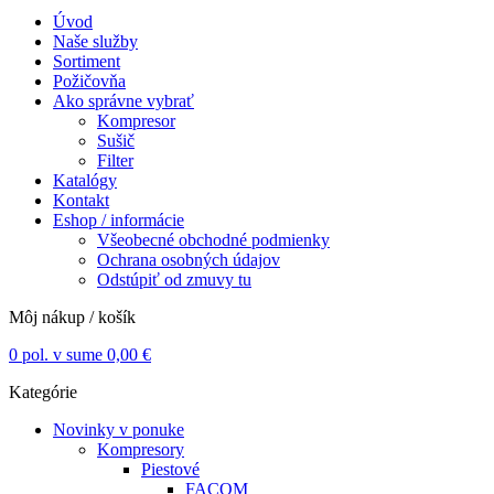
Úvod
Naše služby
Sortiment
Požičovňa
Ako správne vybrať
Kompresor
Sušič
Filter
Katalógy
Kontakt
Eshop / informácie
Všeobecné obchodné podmienky
Ochrana osobných údajov
Odstúpiť od zmuvy tu
Môj nákup / košík
0
pol. v sume
0,00
€
Kategórie
Novinky v ponuke
Kompresory
Piestové
FACOM