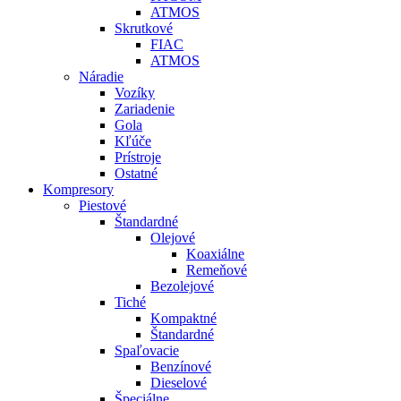
ATMOS
Skrutkové
FIAC
ATMOS
Náradie
Vozíky
Zariadenie
Gola
Kľúče
Prístroje
Ostatné
Kompresory
Piestové
Štandardné
Olejové
Koaxiálne
Remeňové
Bezolejové
Tiché
Kompaktné
Štandardné
Spaľovacie
Benzínové
Dieselové
Špeciálne