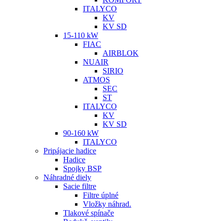
ITALYCO
KV
KV SD
15-110 kW
FIAC
AIRBLOK
NUAIR
SIRIO
ATMOS
SEC
ST
ITALYCO
KV
KV SD
90-160 kW
ITALYCO
Pripájacie hadice
Hadice
Spojky BSP
Náhradné diely
Sacie filtre
Filtre úplné
Vložky náhrad.
Tlakové spínače