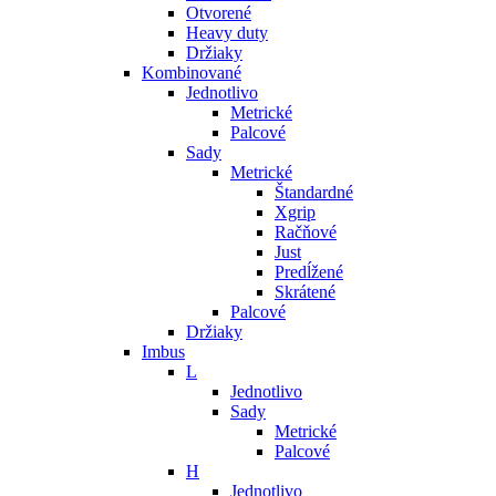
Otvorené
Heavy duty
Držiaky
Kombinované
Jednotlivo
Metrické
Palcové
Sady
Metrické
Štandardné
Xgrip
Račňové
Just
Predĺžené
Skrátené
Palcové
Držiaky
Imbus
L
Jednotlivo
Sady
Metrické
Palcové
H
Jednotlivo