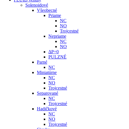
Solenoidové
Všeobecné
Priame
NC
NO
Trojcestné
Nepriame
NC
NO
ΔP=0
PULZNÉ
Parné
NC
Miniatúrne
NC
NO
Trojcestné
Separované
NC
Trojcestné
Hadičkové
NC
NO
Trojcestné