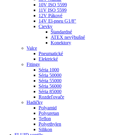
10V ISO 5599
11V ISO 5599
12V Pákové
14V El-pneu G1/8"
Cievky
Štandardné
ATEX nevýbušné
Konektory
Valce
Pneumatické
Elektrické
Fitingy
Séria 1000
Séria 50000
Séria 55000
Séria 56000
Séria 85000
Rozdeľovače
Hadičky
Polyamid
Polyuretan
Teflon
Polyethylen
Silikon
FLUID ventily