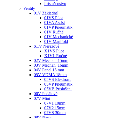
Príslušenstvo
Ventily
01V Základné
01VS Pilot
01VA Assist
01VP Pneumatik
01V Ručné
01V Mechanické
01V Manifold
X1V Nerezové
X1VS Pilot
X1VL Ručné
02V Mechan. 15mm
03V Mechan. 16mm
04V Panel 15 mm
05V VDMA 18mm
05VS Elektrom.
05VP Pneumatik
05VB Príslušen.
06V Pedálové
07V Mini
07V1 10mm
07V2 15mm
07VS 30mm
08V Namur