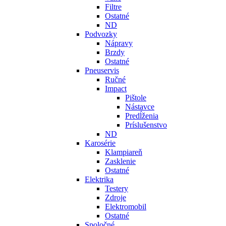
Filtre
Ostatné
ND
Podvozky
Nápravy
Brzdy
Ostatné
Pneuservis
Ručné
Impact
Pištole
Nástavce
Predĺženia
Príslušenstvo
ND
Karosérie
Klampiareň
Zasklenie
Ostatné
Elektrika
Testery
Zdroje
Elektromobil
Ostatné
Spoločné