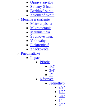
Opravy závitov
Strhaný 6-hran
Bezhlavé skrut.
Zalomené skrut.
Meranie a značenie
Metre a pásma
Mikromeranie
Meranie uhla
Štrbinové mier.
Vodováhy
Elektronické
Značkovače
Pneumatické
Impact
Pištole
1/2"
3/4"
1"
Nástavce
Jednotlivo
3/8"
1/2"
3/4"
1"
6/4"