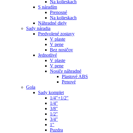
Na kolieskach
S náradím
Prenosné
Na kolieskach
Náhradné diely
Sady náradia
Predvolené zostavy
V plaste
V pene
Bez nosičov
Jednotlivé
V plaste
V pene
Nosiče náhradné
Plastové ABS
Penové
Gola
Sady komplet
1/4"+1/2"
1/4"
3/8"
1/2"
3/4"
1"
Puzdra