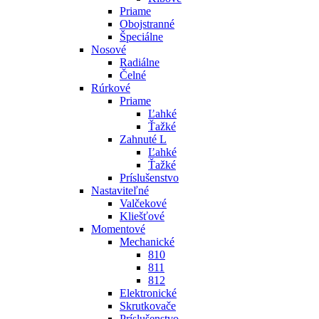
Priame
Obojstranné
Špeciálne
Nosové
Radiálne
Čelné
Rúrkové
Priame
Ľahké
Ťažké
Zahnuté L
Ľahké
Ťažké
Príslušenstvo
Nastaviteľné
Valčekové
Kliešťové
Momentové
Mechanické
810
811
812
Elektronické
Skrutkovače
Príslušenstvo