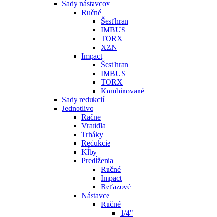
Sady nástavcov
Ručné
Šesťhran
IMBUS
TORX
XZN
Impact
Šesťhran
IMBUS
TORX
Kombinované
Sady redukcií
Jednotlivo
Račne
Vratidla
Trháky
Redukcie
Kĺby
Predĺženia
Ručné
Impact
Reťazové
Nástavce
Ručné
1/4"