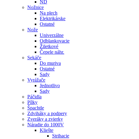
ND
Nožnice
Na plech
Elektrikárske
Ostatné
Nože
Univerzálne
Odblankovacie
Žiletkové
Čepele náhr.
Sekáče
Do muriva
Ostatné
Sady
Vyrážače
Jednotlivo
Sady
Páčidla
Pílky
Špachtle
Zdviháky a podpery
Zveráky a zvierky
Náradie do 1000V
Kliešte
Strihacie