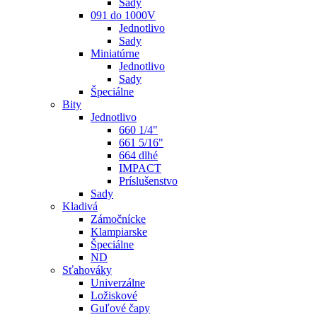
Sady
091 do 1000V
Jednotlivo
Sady
Miniatúrne
Jednotlivo
Sady
Špeciálne
Bity
Jednotlivo
660 1/4"
661 5/16"
664 dlhé
IMPACT
Príslušenstvo
Sady
Kladivá
Zámočnícke
Klampiarske
Špeciálne
ND
Sťahováky
Univerzálne
Ložiskové
Guľové čapy