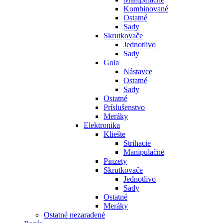
Kombinované
Ostatné
Sady
Skrutkovače
Jednotlivo
Sady
Gola
Nástavce
Ostatné
Sady
Ostatné
Príslušenstvo
Meráky
Elektronika
Kliešte
Strihacie
Manipulačné
Pinzety
Skrutkovače
Jednotlivo
Sady
Ostatné
Meráky
Ostatné nezaradené