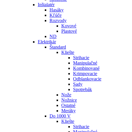
Inštalatér
Hasáky
Kľúče
Rozvody
Kovové
Plastové
ND
Elektrikár
Štandard
Kliešte
Strihacie
Manipulačné
Kombinované
Krimpovacie
Odblankovacie
Sady
Spotrebák
Nože
Nožnice
Ostatné
Meráky
Do 1000 V
Kliešte
Strihacie
Manipulačné