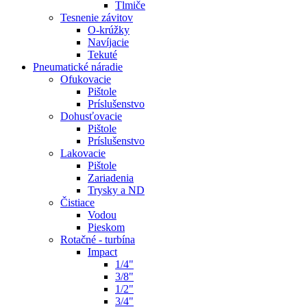
Tlmiče
Tesnenie závitov
O-krúžky
Navíjacie
Tekuté
Pneumatické náradie
Ofukovacie
Pištole
Príslušenstvo
Dohusťovacie
Pištole
Príslušenstvo
Lakovacie
Pištole
Zariadenia
Trysky a ND
Čistiace
Vodou
Pieskom
Rotačné - turbína
Impact
1/4"
3/8"
1/2"
3/4"