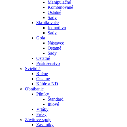
Manipulačné
Kombinované
Ostatné
Sady
Skrutkovače
Jednotlivo
Sady
Gola
Nástavce
Ostatné
Sady
Ostatné
Príslušenstvo
Svietidlá
Ručné
Ostatné
Káble a ND
Obrábanie
Pilníky
Štandard
Ihlové
Vrtáky
Frézy
Závitové spoje
Závitníky