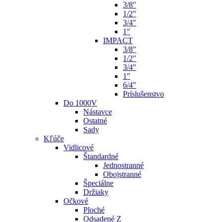
3/8"
1/2"
3/4"
1"
IMPACT
3/8"
1/2"
3/4"
1"
6/4"
Príslušenstvo
Do 1000V
Nástavce
Ostatné
Sady
Kľúče
Vidlicové
Štandardné
Jednostranné
Obojstranné
Špeciálne
Držiaky
Očkové
Ploché
Odsadené Z