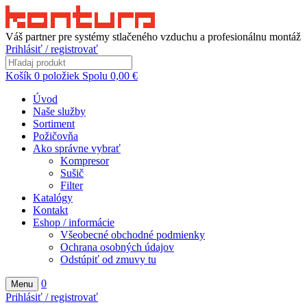
Váš partner pre systémy stlačeného vzduchu a profesionálnu montáž
Prihlásiť / registrovať
Košík
0
položiek
Spolu
0,00
€
Úvod
Naše služby
Sortiment
Požičovňa
Ako správne vybrať
Kompresor
Sušič
Filter
Katalógy
Kontakt
Eshop / informácie
Všeobecné obchodné podmienky
Ochrana osobných údajov
Odstúpiť od zmuvy tu
0
Menu
Prihlásiť / registrovať