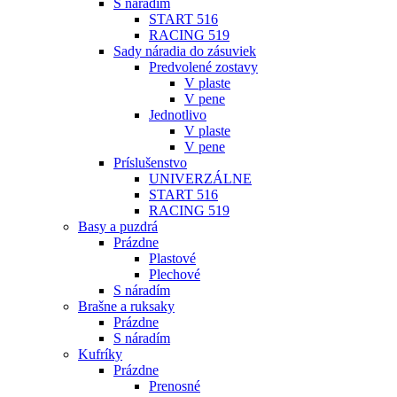
S náradím
START 516
RACING 519
Sady náradia do zásuviek
Predvolené zostavy
V plaste
V pene
Jednotlivo
V plaste
V pene
Príslušenstvo
UNIVERZÁLNE
START 516
RACING 519
Basy a puzdrá
Prázdne
Plastové
Plechové
S náradím
Brašne a ruksaky
Prázdne
S náradím
Kufríky
Prázdne
Prenosné