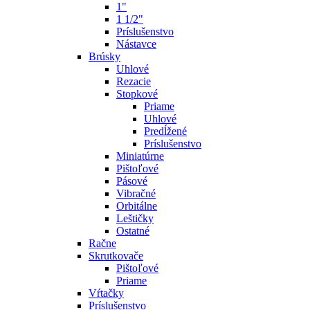
1"
1 1/2"
Príslušenstvo
Nástavce
Brúsky
Uhlové
Rezacie
Stopkové
Priame
Uhlové
Predĺžené
Príslušenstvo
Miniatúrne
Pištoľové
Pásové
Vibračné
Orbitálne
Leštičky
Ostatné
Račne
Skrutkovače
Pištoľové
Priame
Vŕtačky
Príslušenstvo