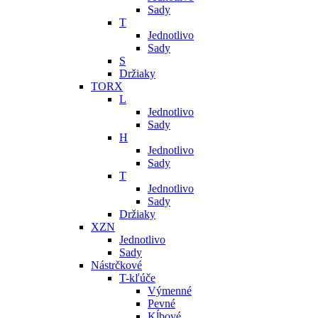
Sady
T
Jednotlivo
Sady
S
Držiaky
TORX
L
Jednotlivo
Sady
H
Jednotlivo
Sady
T
Jednotlivo
Sady
Držiaky
XZN
Jednotlivo
Sady
Nástrčkové
T-kľúče
Výmenné
Pevné
Kĺbové