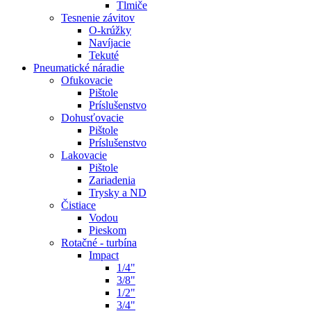
Tlmiče
Tesnenie závitov
O-krúžky
Navíjacie
Tekuté
Pneumatické náradie
Ofukovacie
Pištole
Príslušenstvo
Dohusťovacie
Pištole
Príslušenstvo
Lakovacie
Pištole
Zariadenia
Trysky a ND
Čistiace
Vodou
Pieskom
Rotačné - turbína
Impact
1/4"
3/8"
1/2"
3/4"