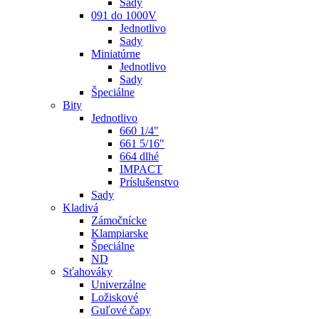
Sady
091 do 1000V
Jednotlivo
Sady
Miniatúrne
Jednotlivo
Sady
Špeciálne
Bity
Jednotlivo
660 1/4"
661 5/16"
664 dlhé
IMPACT
Príslušenstvo
Sady
Kladivá
Zámočnícke
Klampiarske
Špeciálne
ND
Sťahováky
Univerzálne
Ložiskové
Guľové čapy