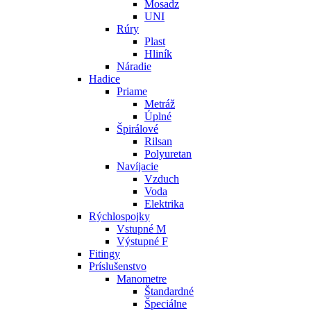
Mosadz
UNI
Rúry
Plast
Hliník
Náradie
Hadice
Priame
Metráž
Úplné
Špirálové
Rilsan
Polyuretan
Navíjacie
Vzduch
Voda
Elektrika
Rýchlospojky
Vstupné M
Výstupné F
Fitingy
Príslušenstvo
Manometre
Štandardné
Špeciálne