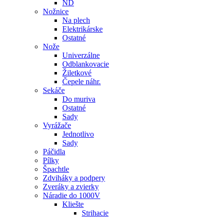
ND
Nožnice
Na plech
Elektrikárske
Ostatné
Nože
Univerzálne
Odblankovacie
Žiletkové
Čepele náhr.
Sekáče
Do muriva
Ostatné
Sady
Vyrážače
Jednotlivo
Sady
Páčidla
Pílky
Špachtle
Zdviháky a podpery
Zveráky a zvierky
Náradie do 1000V
Kliešte
Strihacie