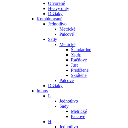
Otvorené
Heavy duty
Držiaky
Kombinované
Jednotlivo
Metrické
Palcové
Sady
Metrické
Štandardné
Xgrip
Račňové
Just
Predĺžené
Skrátené
Palcové
Držiaky
Imbus
L
Jednotlivo
Sady
Metrické
Palcové
H
Jednotlivo