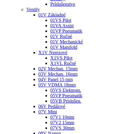
Príslušenstvo
Ventily
01V Základné
01VS Pilot
01VA Assist
01VP Pneumatik
01V Ručné
01V Mechanické
01V Manifold
X1V Nerezové
X1VS Pilot
X1VL Ručné
02V Mechan. 15mm
03V Mechan. 16mm
04V Panel 15 mm
05V VDMA 18mm
05VS Elektrom.
05VP Pneumatik
05VB Príslušen.
06V Pedálové
07V Mini
07V1 10mm
07V2 15mm
07VS 30mm
08V Namur