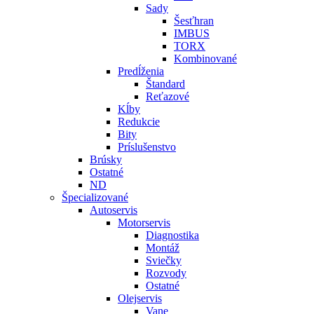
Sady
Šesťhran
IMBUS
TORX
Kombinované
Predĺženia
Štandard
Reťazové
Kĺby
Redukcie
Bity
Príslušenstvo
Brúsky
Ostatné
ND
Špecializované
Autoservis
Motorservis
Diagnostika
Montáž
Sviečky
Rozvody
Ostatné
Olejservis
Vane