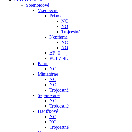
Solenoidové
Všeobecné
Priame
NC
NO
Trojcestné
Nepriame
NC
NO
ΔP=0
PULZNÉ
Parné
NC
Miniatúrne
NC
NO
Trojcestné
Separované
NC
Trojcestné
Hadičkové
NC
NO
Trojcestné