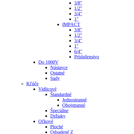
3/8"
1/2"
3/4"
1"
IMPACT
3/8"
1/2"
3/4"
1"
6/4"
Príslušenstvo
Do 1000V
Nástavce
Ostatné
Sady
Kľúče
Vidlicové
Štandardné
Jednostranné
Obojstranné
Špeciálne
Držiaky
Očkové
Ploché
Odsadené Z