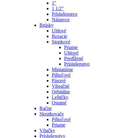
1"
1 1/2"
Príslušenstvo
Nástavce
Brúsky
Uhlové
Rezacie
Stopkové
Priame
Uhlové
Predĺžené
Príslušenstvo
Miniatúrne
Pištoľové
Pásové
Vibračné
Orbitálne
Leštičky
Ostatné
Račne
Skrutkovače
Pištoľové
Priame
Vŕtačky
Príslušenstvo