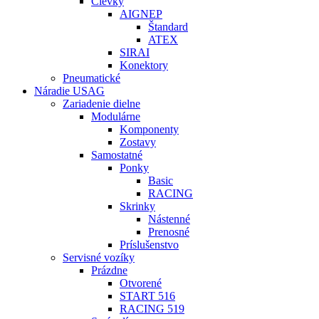
Cievky
AIGNEP
Štandard
ATEX
SIRAI
Konektory
Pneumatické
Náradie USAG
Zariadenie dielne
Modulárne
Komponenty
Zostavy
Samostatné
Ponky
Basic
RACING
Skrinky
Nástenné
Prenosné
Príslušenstvo
Servisné vozíky
Prázdne
Otvorené
START 516
RACING 519