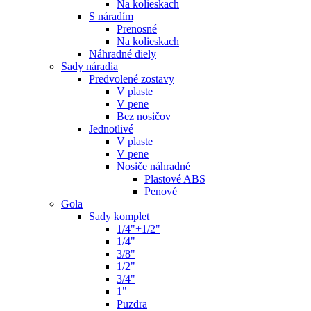
Na kolieskach
S náradím
Prenosné
Na kolieskach
Náhradné diely
Sady náradia
Predvolené zostavy
V plaste
V pene
Bez nosičov
Jednotlivé
V plaste
V pene
Nosiče náhradné
Plastové ABS
Penové
Gola
Sady komplet
1/4"+1/2"
1/4"
3/8"
1/2"
3/4"
1"
Puzdra