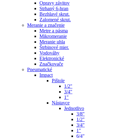
Opravy závitov
Strhaný 6-hran
Bezhlavé skrut.
Zalomené skrut.
Meranie a značenie
Metre a pásma
Mikromeranie
Meranie uhla
Štrbinové mier.
Vodováhy
Elektronické
Značkovače
Pneumatické
Impact
Pištole
1/2"
3/4"
1"
Nástavce
Jednotlivo
3/8"
1/2"
3/4"
1"
6/4"