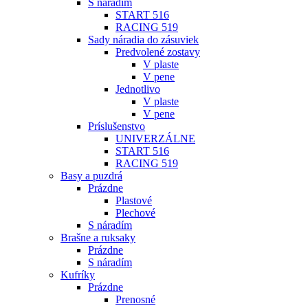
S náradím
START 516
RACING 519
Sady náradia do zásuviek
Predvolené zostavy
V plaste
V pene
Jednotlivo
V plaste
V pene
Príslušenstvo
UNIVERZÁLNE
START 516
RACING 519
Basy a puzdrá
Prázdne
Plastové
Plechové
S náradím
Brašne a ruksaky
Prázdne
S náradím
Kufríky
Prázdne
Prenosné