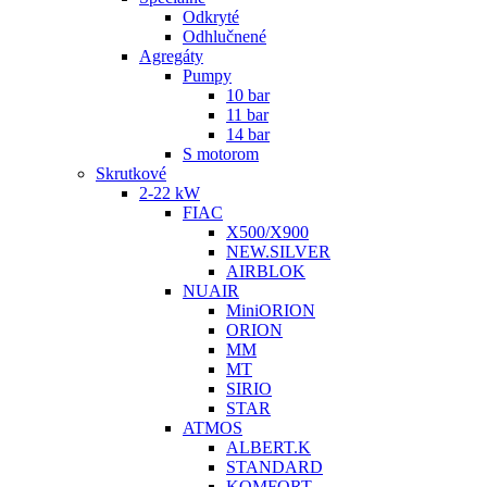
Odkryté
Odhlučnené
Agregáty
Pumpy
10 bar
11 bar
14 bar
S motorom
Skrutkové
2-22 kW
FIAC
X500/X900
NEW.SILVER
AIRBLOK
NUAIR
MiniORION
ORION
MM
MT
SIRIO
STAR
ATMOS
ALBERT.K
STANDARD
KOMFORT