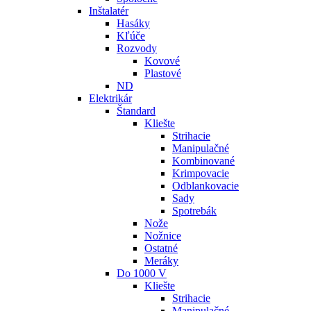
Inštalatér
Hasáky
Kľúče
Rozvody
Kovové
Plastové
ND
Elektrikár
Štandard
Kliešte
Strihacie
Manipulačné
Kombinované
Krimpovacie
Odblankovacie
Sady
Spotrebák
Nože
Nožnice
Ostatné
Meráky
Do 1000 V
Kliešte
Strihacie
Manipulačné