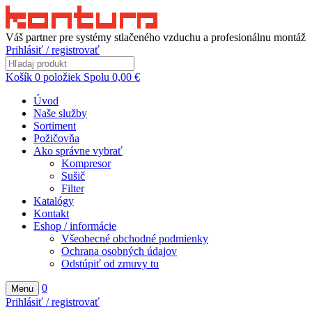
Váš partner pre systémy stlačeného vzduchu a profesionálnu montáž
Prihlásiť / registrovať
Košík
0
položiek
Spolu
0,00
€
Úvod
Naše služby
Sortiment
Požičovňa
Ako správne vybrať
Kompresor
Sušič
Filter
Katalógy
Kontakt
Eshop / informácie
Všeobecné obchodné podmienky
Ochrana osobných údajov
Odstúpiť od zmuvy tu
0
Menu
Prihlásiť / registrovať