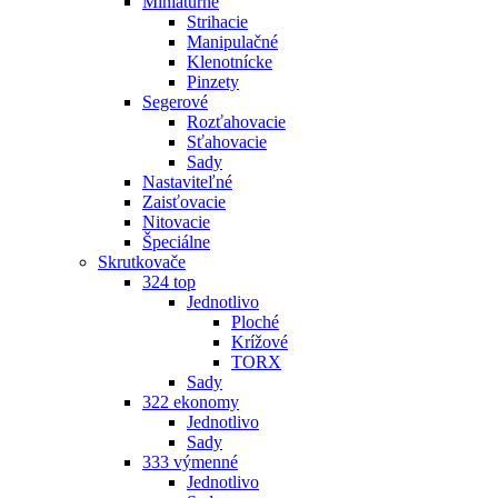
Miniatúrne
Strihacie
Manipulačné
Klenotnícke
Pinzety
Segerové
Rozťahovacie
Sťahovacie
Sady
Nastaviteľné
Zaisťovacie
Nitovacie
Špeciálne
Skrutkovače
324 top
Jednotlivo
Ploché
Krížové
TORX
Sady
322 ekonomy
Jednotlivo
Sady
333 výmenné
Jednotlivo