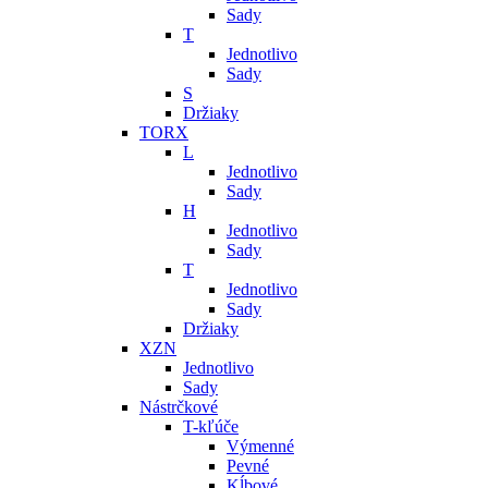
Sady
T
Jednotlivo
Sady
S
Držiaky
TORX
L
Jednotlivo
Sady
H
Jednotlivo
Sady
T
Jednotlivo
Sady
Držiaky
XZN
Jednotlivo
Sady
Nástrčkové
T-kľúče
Výmenné
Pevné
Kĺbové