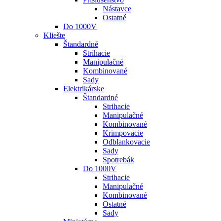
Nástavce
Ostatné
Do 1000V
Kliešte
Štandardné
Strihacie
Manipulačné
Kombinované
Sady
Elektrikárske
Štandardné
Strihacie
Manipulačné
Kombinované
Krimpovacie
Odblankovacie
Sady
Spotrebák
Do 1000V
Strihacie
Manipulačné
Kombinované
Ostatné
Sady