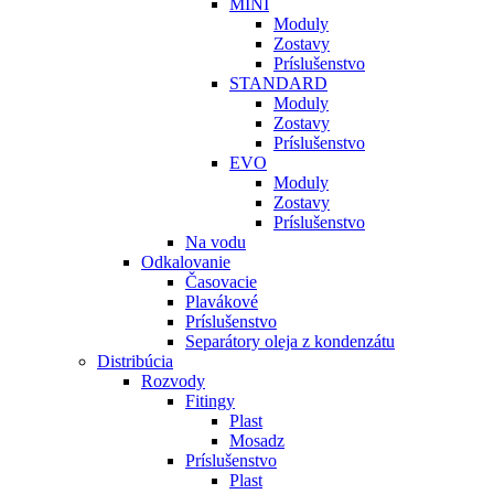
MINI
Moduly
Zostavy
Príslušenstvo
STANDARD
Moduly
Zostavy
Príslušenstvo
EVO
Moduly
Zostavy
Príslušenstvo
Na vodu
Odkalovanie
Časovacie
Plavákové
Príslušenstvo
Separátory oleja z kondenzátu
Distribúcia
Rozvody
Fitingy
Plast
Mosadz
Príslušenstvo
Plast