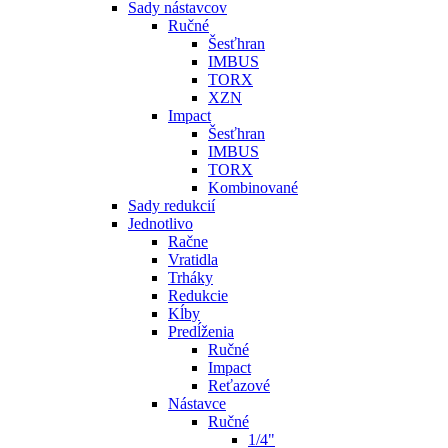
Sady nástavcov
Ručné
Šesťhran
IMBUS
TORX
XZN
Impact
Šesťhran
IMBUS
TORX
Kombinované
Sady redukcií
Jednotlivo
Račne
Vratidla
Trháky
Redukcie
Kĺby
Predĺženia
Ručné
Impact
Reťazové
Nástavce
Ručné
1/4"