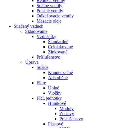
Redukč. ventily
Spätné ventily
Poistné ventily
Odkaľovacie ventily
Mazacie oleje
Stlačený vzduch
Skladovanie
Vzdušníky
Štandardné
Celolakované
Zinkované
Príslušenstvo
Úprava
Sušiče
Kondenzačné
Adsorbčné
Filtre
Úplné
Vložky
FRL jednotky
Hliníkové
Moduly
Zostavy
Príslušenstvo
Plastové