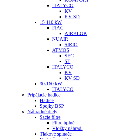
ITALYCO
KV
KV SD
15-110 kW
FIAC
AIRBLOK
NUAIR
SIRIO
ATMOS
SEC
ST
ITALYCO
KV
KV SD
90-160 kW
ITALYCO
Pripájacie hadice
Hadice
Spojky BSP
Náhradné diely
Sacie filtre
Filtre úplné
Vložky náhrad.
Tlakové spínače