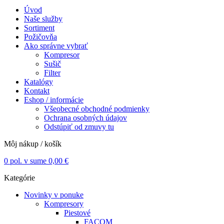
Úvod
Naše služby
Sortiment
Požičovňa
Ako správne vybrať
Kompresor
Sušič
Filter
Katalógy
Kontakt
Eshop / informácie
Všeobecné obchodné podmienky
Ochrana osobných údajov
Odstúpiť od zmuvy tu
Môj nákup / košík
0
pol. v sume
0,00
€
Kategórie
Novinky v ponuke
Kompresory
Piestové
FACOM