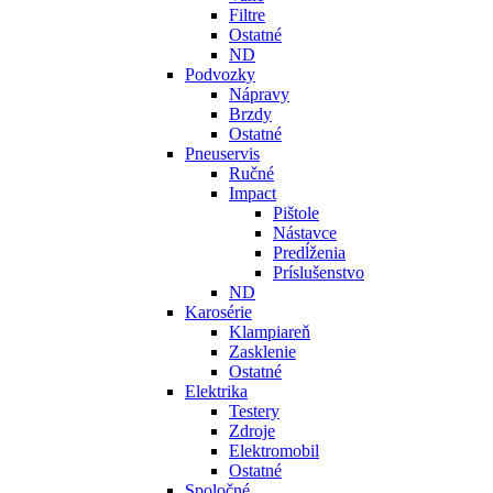
Filtre
Ostatné
ND
Podvozky
Nápravy
Brzdy
Ostatné
Pneuservis
Ručné
Impact
Pištole
Nástavce
Predĺženia
Príslušenstvo
ND
Karosérie
Klampiareň
Zasklenie
Ostatné
Elektrika
Testery
Zdroje
Elektromobil
Ostatné
Spoločné