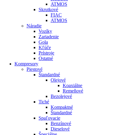
ATMOS
Skrutkové
FIAC
ATMOS
Náradie
Vozíky
Zariadenie
Gola
Kľúče
Prístroje
Ostatné
Kompresory
Piestové
Štandardné
Olejové
Koaxiálne
Remeňové
Bezolejové
Tiché
Kompaktné
Štandardné
Spaľovacie
Benzínové
Dieselové
Špeciálne