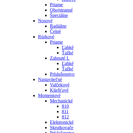
Priame
Obojstranné
Špeciálne
Nosové
Radiálne
Čelné
Rúrkové
Priame
Ľahké
Ťažké
Zahnuté L
Ľahké
Ťažké
Príslušenstvo
Nastaviteľné
Valčekové
Kliešťové
Momentové
Mechanické
810
811
812
Elektronické
Skrutkovače
Príslušenstvo