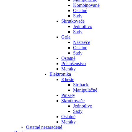
Kombinované
Ostatné
Sady
Skrutkovače
Jednotlivo
Sady
Gola
Nástavce
Ostatné
Sady
Ostatné
Príslušenstvo
Meráky
Elektronika
Kliešte
Strihacie
Manipulačné
Pinzety
Skrutkovače
Jednotlivo
Sady
Ostatné
Meráky
Ostatné nezaradené