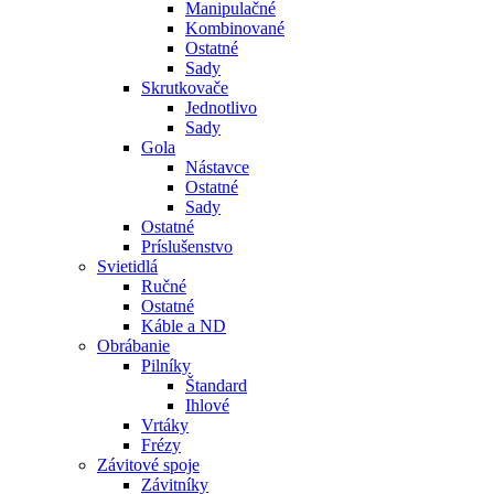
Manipulačné
Kombinované
Ostatné
Sady
Skrutkovače
Jednotlivo
Sady
Gola
Nástavce
Ostatné
Sady
Ostatné
Príslušenstvo
Svietidlá
Ručné
Ostatné
Káble a ND
Obrábanie
Pilníky
Štandard
Ihlové
Vrtáky
Frézy
Závitové spoje
Závitníky