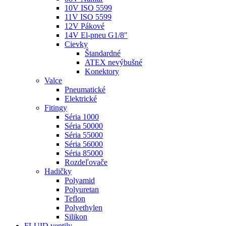
10V ISO 5599
11V ISO 5599
12V Pákové
14V El-pneu G1/8"
Cievky
Štandardné
ATEX nevýbušné
Konektory
Valce
Pneumatické
Elektrické
Fitingy
Séria 1000
Séria 50000
Séria 55000
Séria 56000
Séria 85000
Rozdeľovače
Hadičky
Polyamid
Polyuretan
Teflon
Polyethylen
Silikon
FLUID ventily