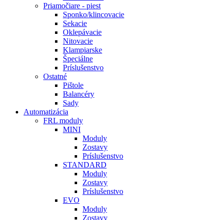
Priamočiare - piest
Sponko/klincovacie
Sekacie
Oklepávacie
Nitovacie
Klampiarske
Špeciálne
Príslušenstvo
Ostatné
Pištole
Balancéry
Sady
Automatizácia
FRL moduly
MINI
Moduly
Zostavy
Príslušenstvo
STANDARD
Moduly
Zostavy
Príslušenstvo
EVO
Moduly
Zostavy