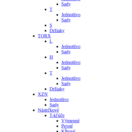
Sady
T
Jednotlivo
Sady
S
Držiaky
TORX
L
Jednotlivo
Sady
H
Jednotlivo
Sady
T
Jednotlivo
Sady
Držiaky
XZN
Jednotlivo
Sady
Nástrčkové
T-kľúče
Výmenné
Pevné
Kĺbové