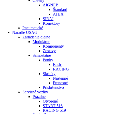
Cievky
AIGNEP
Štandard
ATEX
SIRAI
Konektory
Pneumatické
Náradie USAG
Zariadenie dielne
Modulárne
Komponenty
Zostavy
Samostatné
Ponky
Basic
RACING
Skrinky
Nástenné
Prenosné
Príslušenstvo
Servisné vozíky
Prázdne
Otvorené
START 516
RACING 519