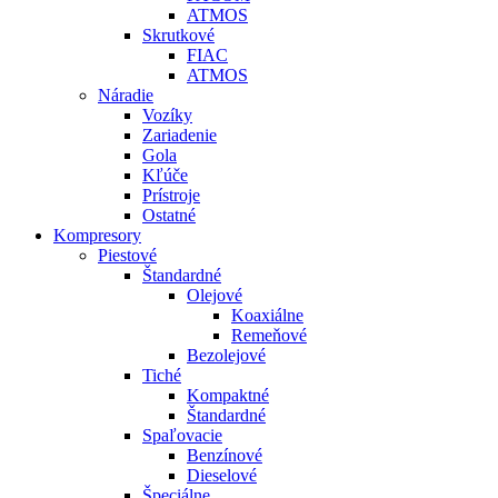
ATMOS
Skrutkové
FIAC
ATMOS
Náradie
Vozíky
Zariadenie
Gola
Kľúče
Prístroje
Ostatné
Kompresory
Piestové
Štandardné
Olejové
Koaxiálne
Remeňové
Bezolejové
Tiché
Kompaktné
Štandardné
Spaľovacie
Benzínové
Dieselové
Špeciálne