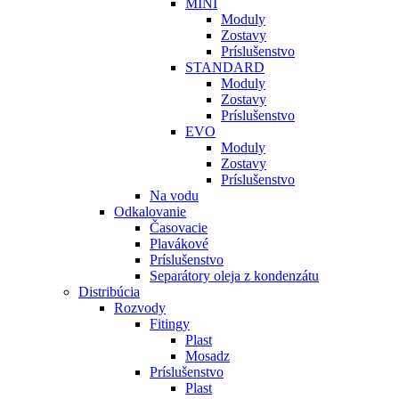
MINI
Moduly
Zostavy
Príslušenstvo
STANDARD
Moduly
Zostavy
Príslušenstvo
EVO
Moduly
Zostavy
Príslušenstvo
Na vodu
Odkalovanie
Časovacie
Plavákové
Príslušenstvo
Separátory oleja z kondenzátu
Distribúcia
Rozvody
Fitingy
Plast
Mosadz
Príslušenstvo
Plast