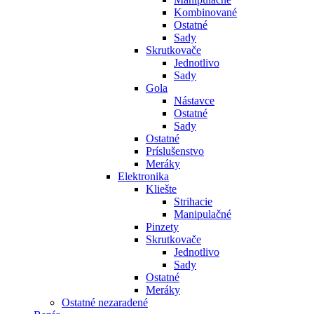
Kombinované
Ostatné
Sady
Skrutkovače
Jednotlivo
Sady
Gola
Nástavce
Ostatné
Sady
Ostatné
Príslušenstvo
Meráky
Elektronika
Kliešte
Strihacie
Manipulačné
Pinzety
Skrutkovače
Jednotlivo
Sady
Ostatné
Meráky
Ostatné nezaradené