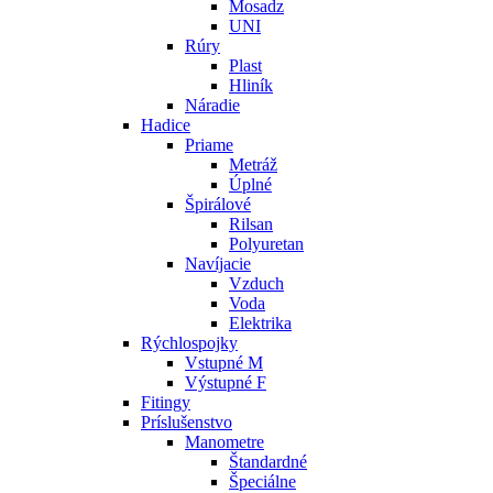
Mosadz
UNI
Rúry
Plast
Hliník
Náradie
Hadice
Priame
Metráž
Úplné
Špirálové
Rilsan
Polyuretan
Navíjacie
Vzduch
Voda
Elektrika
Rýchlospojky
Vstupné M
Výstupné F
Fitingy
Príslušenstvo
Manometre
Štandardné
Špeciálne