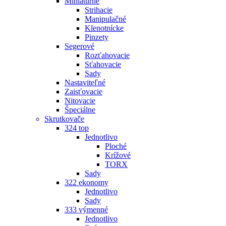
Miniatúrne
Strihacie
Manipulačné
Klenotnícke
Pinzety
Segerové
Rozťahovacie
Sťahovacie
Sady
Nastaviteľné
Zaisťovacie
Nitovacie
Špeciálne
Skrutkovače
324 top
Jednotlivo
Ploché
Krížové
TORX
Sady
322 ekonomy
Jednotlivo
Sady
333 výmenné
Jednotlivo