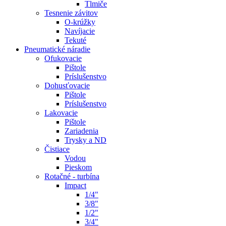
Tlmiče
Tesnenie závitov
O-krúžky
Navíjacie
Tekuté
Pneumatické náradie
Ofukovacie
Pištole
Príslušenstvo
Dohusťovacie
Pištole
Príslušenstvo
Lakovacie
Pištole
Zariadenia
Trysky a ND
Čistiace
Vodou
Pieskom
Rotačné - turbína
Impact
1/4"
3/8"
1/2"
3/4"