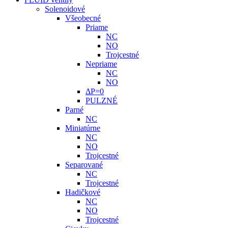
Solenoidové
Všeobecné
Priame
NC
NO
Trojcestné
Nepriame
NC
NO
ΔP=0
PULZNÉ
Parné
NC
Miniatúrne
NC
NO
Trojcestné
Separované
NC
Trojcestné
Hadičkové
NC
NO
Trojcestné