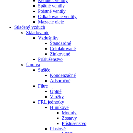
Redukč. ventily
Spätné ventily
Poistné ventily
Odkaľovacie ventily
Mazacie oleje
Stlačený vzduch
Skladovanie
Vzdušníky
Štandardné
Celolakované
Zinkované
Príslušenstvo
Úprava
Sušiče
Kondenzačné
Adsorbčné
Filtre
Úplné
Vložky
FRL jednotky
Hliníkové
Moduly
Zostavy
Príslušenstvo
Plastové