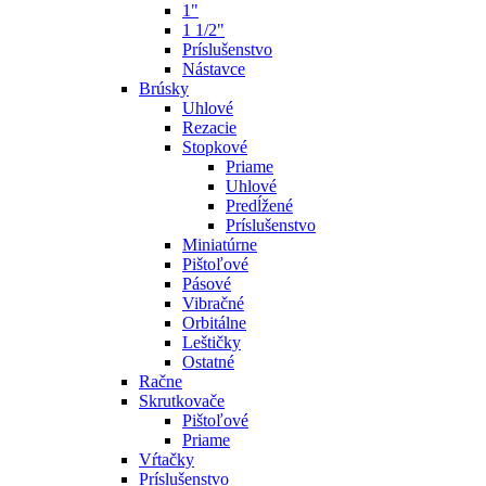
1"
1 1/2"
Príslušenstvo
Nástavce
Brúsky
Uhlové
Rezacie
Stopkové
Priame
Uhlové
Predĺžené
Príslušenstvo
Miniatúrne
Pištoľové
Pásové
Vibračné
Orbitálne
Leštičky
Ostatné
Račne
Skrutkovače
Pištoľové
Priame
Vŕtačky
Príslušenstvo