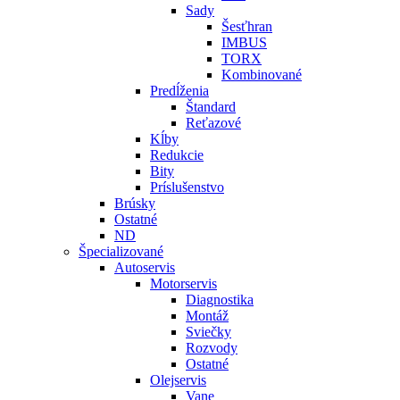
Sady
Šesťhran
IMBUS
TORX
Kombinované
Predĺženia
Štandard
Reťazové
Kĺby
Redukcie
Bity
Príslušenstvo
Brúsky
Ostatné
ND
Špecializované
Autoservis
Motorservis
Diagnostika
Montáž
Sviečky
Rozvody
Ostatné
Olejservis
Vane