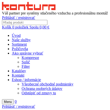
Váš partner pre systémy stlačeného vzduchu a profesionálnu montáž
Prihlásiť / registrovať
Košík
0
položiek
Spolu
0,00
€
Úvod
Naše služby
Sortiment
Požičovňa
Ako správne vybrať
Kompresor
Sušič
Filter
Katalógy
Kontakt
Eshop / informácie
Všeobecné obchodné podmienky
Ochrana osobných údajov
Odstúpiť od zmuvy tu
0
Menu
Prihlásiť / registrovať