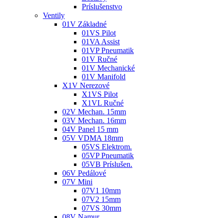
Príslušenstvo
Ventily
01V Základné
01VS Pilot
01VA Assist
01VP Pneumatik
01V Ručné
01V Mechanické
01V Manifold
X1V Nerezové
X1VS Pilot
X1VL Ručné
02V Mechan. 15mm
03V Mechan. 16mm
04V Panel 15 mm
05V VDMA 18mm
05VS Elektrom.
05VP Pneumatik
05VB Príslušen.
06V Pedálové
07V Mini
07V1 10mm
07V2 15mm
07VS 30mm
08V Namur