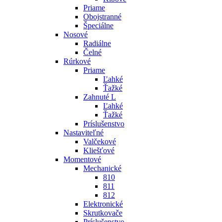
Priame
Obojstranné
Špeciálne
Nosové
Radiálne
Čelné
Rúrkové
Priame
Ľahké
Ťažké
Zahnuté L
Ľahké
Ťažké
Príslušenstvo
Nastaviteľné
Valčekové
Kliešťové
Momentové
Mechanické
810
811
812
Elektronické
Skrutkovače
Príslušenstvo