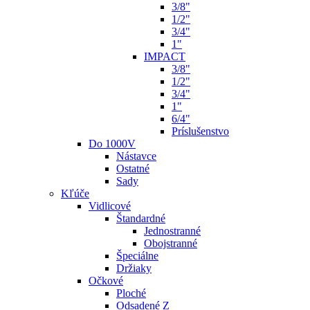
3/8"
1/2"
3/4"
1"
IMPACT
3/8"
1/2"
3/4"
1"
6/4"
Príslušenstvo
Do 1000V
Nástavce
Ostatné
Sady
Kľúče
Vidlicové
Štandardné
Jednostranné
Obojstranné
Špeciálne
Držiaky
Očkové
Ploché
Odsadené Z