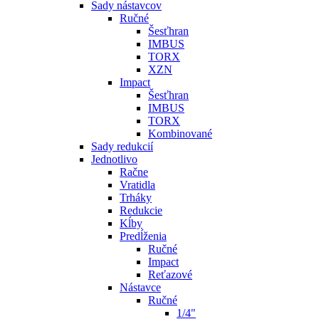
Sady nástavcov
Ručné
Šesťhran
IMBUS
TORX
XZN
Impact
Šesťhran
IMBUS
TORX
Kombinované
Sady redukcií
Jednotlivo
Račne
Vratidla
Trháky
Redukcie
Kĺby
Predĺženia
Ručné
Impact
Reťazové
Nástavce
Ručné
1/4"