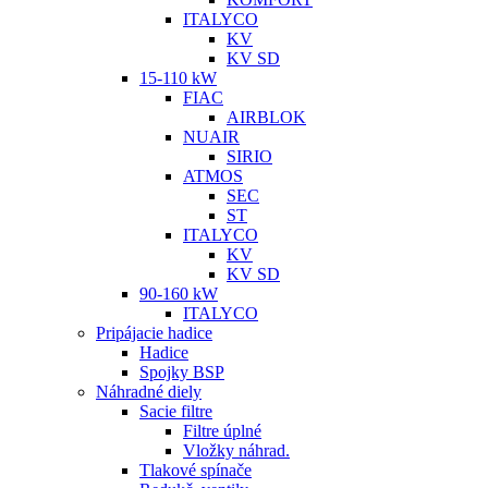
ITALYCO
KV
KV SD
15-110 kW
FIAC
AIRBLOK
NUAIR
SIRIO
ATMOS
SEC
ST
ITALYCO
KV
KV SD
90-160 kW
ITALYCO
Pripájacie hadice
Hadice
Spojky BSP
Náhradné diely
Sacie filtre
Filtre úplné
Vložky náhrad.
Tlakové spínače