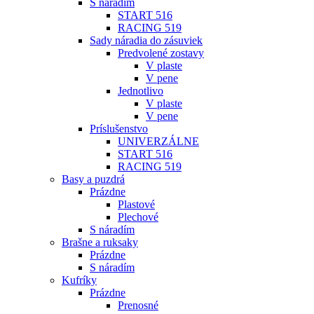
S náradím
START 516
RACING 519
Sady náradia do zásuviek
Predvolené zostavy
V plaste
V pene
Jednotlivo
V plaste
V pene
Príslušenstvo
UNIVERZÁLNE
START 516
RACING 519
Basy a puzdrá
Prázdne
Plastové
Plechové
S náradím
Brašne a ruksaky
Prázdne
S náradím
Kufríky
Prázdne
Prenosné