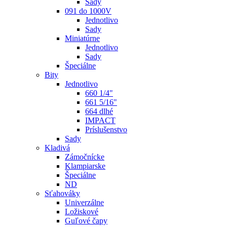
Sady
091 do 1000V
Jednotlivo
Sady
Miniatúrne
Jednotlivo
Sady
Špeciálne
Bity
Jednotlivo
660 1/4"
661 5/16"
664 dlhé
IMPACT
Príslušenstvo
Sady
Kladivá
Zámočnícke
Klampiarske
Špeciálne
ND
Sťahováky
Univerzálne
Ložiskové
Guľové čapy