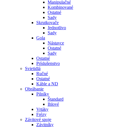
Manipulačné
Kombinované
Ostatné
Sady
Skrutkovače
Jednotlivo
Sady
Gola
Nástavce
Ostatné
Sady
Ostatné
Príslušenstvo
Svietidlá
Ručné
Ostatné
Káble a ND
Obrábanie
Pilníky
Štandard
Ihlové
Vrtáky
Frézy
Závitové spoje
Závitníky