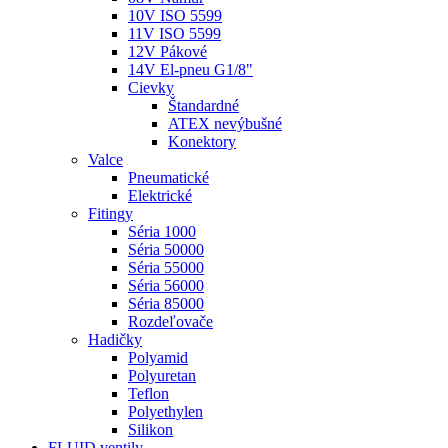
10V ISO 5599
11V ISO 5599
12V Pákové
14V El-pneu G1/8"
Cievky
Štandardné
ATEX nevýbušné
Konektory
Valce
Pneumatické
Elektrické
Fitingy
Séria 1000
Séria 50000
Séria 55000
Séria 56000
Séria 85000
Rozdeľovače
Hadičky
Polyamid
Polyuretan
Teflon
Polyethylen
Silikon
FLUID ventily