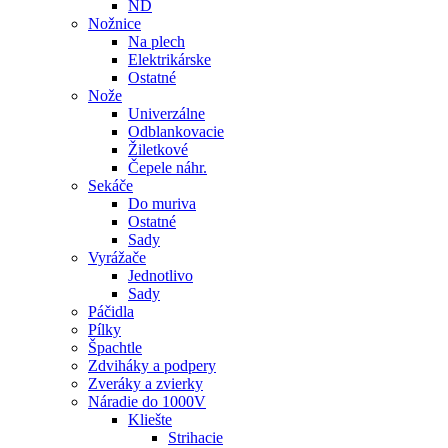
ND
Nožnice
Na plech
Elektrikárske
Ostatné
Nože
Univerzálne
Odblankovacie
Žiletkové
Čepele náhr.
Sekáče
Do muriva
Ostatné
Sady
Vyrážače
Jednotlivo
Sady
Páčidla
Pílky
Špachtle
Zdviháky a podpery
Zveráky a zvierky
Náradie do 1000V
Kliešte
Strihacie