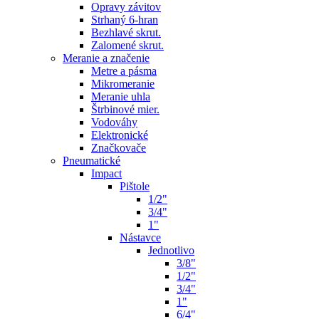
Opravy závitov
Strhaný 6-hran
Bezhlavé skrut.
Zalomené skrut.
Meranie a značenie
Metre a pásma
Mikromeranie
Meranie uhla
Štrbinové mier.
Vodováhy
Elektronické
Značkovače
Pneumatické
Impact
Pištole
1/2"
3/4"
1"
Nástavce
Jednotlivo
3/8"
1/2"
3/4"
1"
6/4"