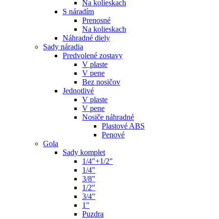
Na kolieskach
S náradím
Prenosné
Na kolieskach
Náhradné diely
Sady náradia
Predvolené zostavy
V plaste
V pene
Bez nosičov
Jednotlivé
V plaste
V pene
Nosiče náhradné
Plastové ABS
Penové
Gola
Sady komplet
1/4"+1/2"
1/4"
3/8"
1/2"
3/4"
1"
Puzdra