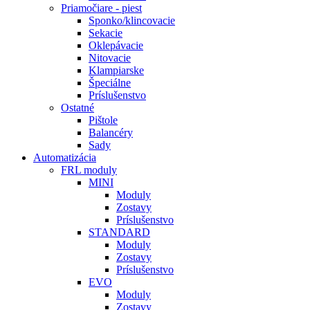
Priamočiare - piest
Sponko/klincovacie
Sekacie
Oklepávacie
Nitovacie
Klampiarske
Špeciálne
Príslušenstvo
Ostatné
Pištole
Balancéry
Sady
Automatizácia
FRL moduly
MINI
Moduly
Zostavy
Príslušenstvo
STANDARD
Moduly
Zostavy
Príslušenstvo
EVO
Moduly
Zostavy