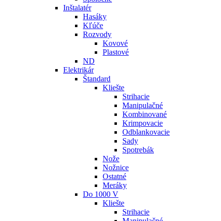
Inštalatér
Hasáky
Kľúče
Rozvody
Kovové
Plastové
ND
Elektrikár
Štandard
Kliešte
Strihacie
Manipulačné
Kombinované
Krimpovacie
Odblankovacie
Sady
Spotrebák
Nože
Nožnice
Ostatné
Meráky
Do 1000 V
Kliešte
Strihacie
Manipulačné