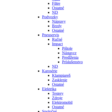
Filtre
Ostatné
ND
Podvozky
Nápravy
Brzdy
Ostatné
Pneuservis
Ručné
Impact
Pištole
Nástavce
Predĺženia
Príslušenstvo
ND
Karosérie
Klampiareň
Zasklenie
Ostatné
Elektrika
Testery
Zdroje
Elektromobil
Ostatné
Spoločné