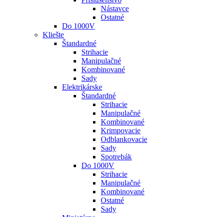
Nástavce
Ostatné
Do 1000V
Kliešte
Štandardné
Strihacie
Manipulačné
Kombinované
Sady
Elektrikárske
Štandardné
Strihacie
Manipulačné
Kombinované
Krimpovacie
Odblankovacie
Sady
Spotrebák
Do 1000V
Strihacie
Manipulačné
Kombinované
Ostatné
Sady