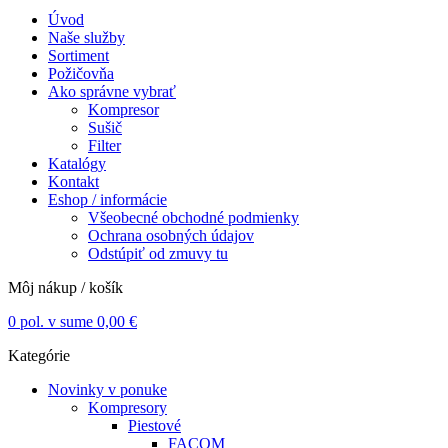
Úvod
Naše služby
Sortiment
Požičovňa
Ako správne vybrať
Kompresor
Sušič
Filter
Katalógy
Kontakt
Eshop / informácie
Všeobecné obchodné podmienky
Ochrana osobných údajov
Odstúpiť od zmuvy tu
Môj nákup / košík
0
pol. v sume
0,00
€
Kategórie
Novinky v ponuke
Kompresory
Piestové
FACOM