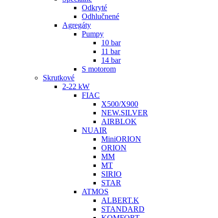
Odkryté
Odhlučnené
Agregáty
Pumpy
10 bar
11 bar
14 bar
S motorom
Skrutkové
2-22 kW
FIAC
X500/X900
NEW.SILVER
AIRBLOK
NUAIR
MiniORION
ORION
MM
MT
SIRIO
STAR
ATMOS
ALBERT.K
STANDARD
KOMFORT