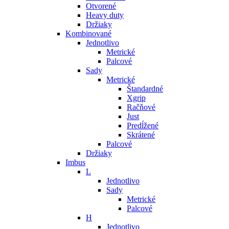
Otvorené
Heavy duty
Držiaky
Kombinované
Jednotlivo
Metrické
Palcové
Sady
Metrické
Štandardné
Xgrip
Račňové
Just
Predĺžené
Skrátené
Palcové
Držiaky
Imbus
L
Jednotlivo
Sady
Metrické
Palcové
H
Jednotlivo