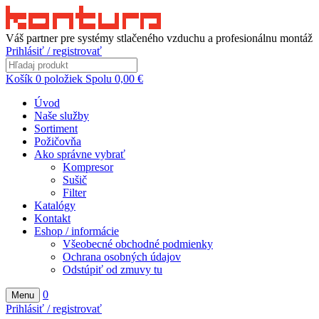
Váš partner pre systémy stlačeného vzduchu a profesionálnu montáž
Prihlásiť / registrovať
Košík
0
položiek
Spolu
0,00
€
Úvod
Naše služby
Sortiment
Požičovňa
Ako správne vybrať
Kompresor
Sušič
Filter
Katalógy
Kontakt
Eshop / informácie
Všeobecné obchodné podmienky
Ochrana osobných údajov
Odstúpiť od zmuvy tu
0
Menu
Prihlásiť / registrovať