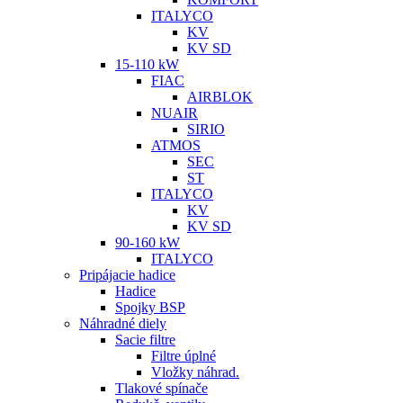
ITALYCO
KV
KV SD
15-110 kW
FIAC
AIRBLOK
NUAIR
SIRIO
ATMOS
SEC
ST
ITALYCO
KV
KV SD
90-160 kW
ITALYCO
Pripájacie hadice
Hadice
Spojky BSP
Náhradné diely
Sacie filtre
Filtre úplné
Vložky náhrad.
Tlakové spínače