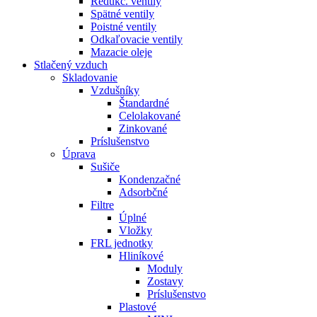
Redukč. ventily
Spätné ventily
Poistné ventily
Odkaľovacie ventily
Mazacie oleje
Stlačený vzduch
Skladovanie
Vzdušníky
Štandardné
Celolakované
Zinkované
Príslušenstvo
Úprava
Sušiče
Kondenzačné
Adsorbčné
Filtre
Úplné
Vložky
FRL jednotky
Hliníkové
Moduly
Zostavy
Príslušenstvo
Plastové