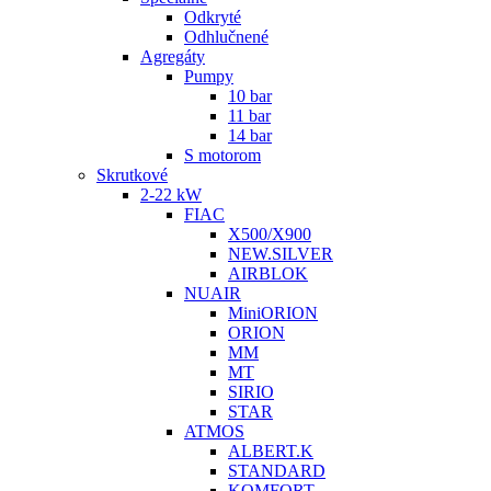
Odkryté
Odhlučnené
Agregáty
Pumpy
10 bar
11 bar
14 bar
S motorom
Skrutkové
2-22 kW
FIAC
X500/X900
NEW.SILVER
AIRBLOK
NUAIR
MiniORION
ORION
MM
MT
SIRIO
STAR
ATMOS
ALBERT.K
STANDARD
KOMFORT