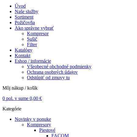
Úvod
Naše služby
Sortiment
Požičovňa
Ako správne vybrať
Kompresor
Sušič
Filter
Katalógy
Kontakt
Eshop / informácie
Všeobecné obchodné podmienky
Ochrana osobných údajov
Odstúpiť od zmuvy tu
Môj nákup / košík
0
pol. v sume
0,00
€
Kategórie
Novinky v ponuke
Kompresory
Piestové
FACOM