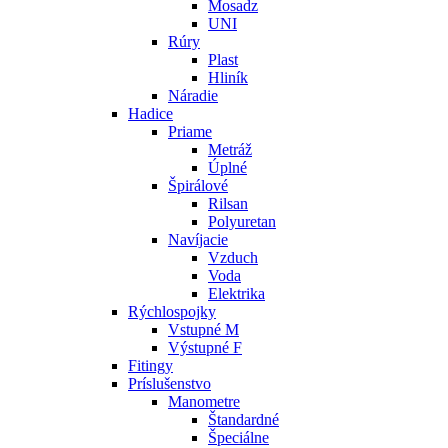
Mosadz
UNI
Rúry
Plast
Hliník
Náradie
Hadice
Priame
Metráž
Úplné
Špirálové
Rilsan
Polyuretan
Navíjacie
Vzduch
Voda
Elektrika
Rýchlospojky
Vstupné M
Výstupné F
Fitingy
Príslušenstvo
Manometre
Štandardné
Špeciálne