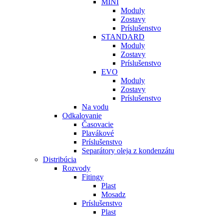
MINI
Moduly
Zostavy
Príslušenstvo
STANDARD
Moduly
Zostavy
Príslušenstvo
EVO
Moduly
Zostavy
Príslušenstvo
Na vodu
Odkalovanie
Časovacie
Plavákové
Príslušenstvo
Separátory oleja z kondenzátu
Distribúcia
Rozvody
Fitingy
Plast
Mosadz
Príslušenstvo
Plast