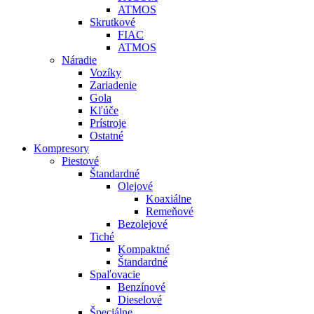
ATMOS
Skrutkové
FIAC
ATMOS
Náradie
Vozíky
Zariadenie
Gola
Kľúče
Prístroje
Ostatné
Kompresory
Piestové
Štandardné
Olejové
Koaxiálne
Remeňové
Bezolejové
Tiché
Kompaktné
Štandardné
Spaľovacie
Benzínové
Dieselové
Špeciálne