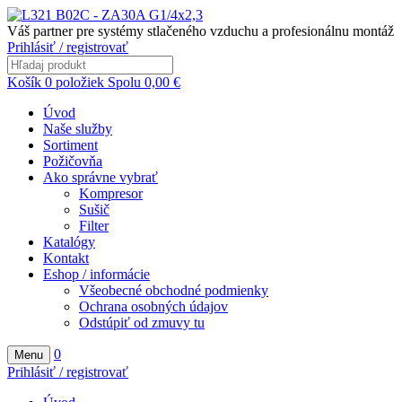
Váš partner pre systémy stlačeného vzduchu a profesionálnu montáž
Prihlásiť / registrovať
Košík
0
položiek
Spolu
0,00
€
Úvod
Naše služby
Sortiment
Požičovňa
Ako správne vybrať
Kompresor
Sušič
Filter
Katalógy
Kontakt
Eshop / informácie
Všeobecné obchodné podmienky
Ochrana osobných údajov
Odstúpiť od zmuvy tu
0
Menu
Prihlásiť / registrovať