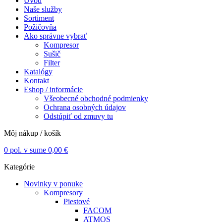
Úvod
Naše služby
Sortiment
Požičovňa
Ako správne vybrať
Kompresor
Sušič
Filter
Katalógy
Kontakt
Eshop / informácie
Všeobecné obchodné podmienky
Ochrana osobných údajov
Odstúpiť od zmuvy tu
Môj nákup / košík
0
pol. v sume
0,00
€
Kategórie
Novinky v ponuke
Kompresory
Piestové
FACOM
ATMOS