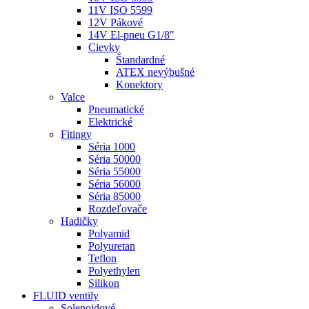
11V ISO 5599
12V Pákové
14V El-pneu G1/8"
Cievky
Štandardné
ATEX nevýbušné
Konektory
Valce
Pneumatické
Elektrické
Fitingy
Séria 1000
Séria 50000
Séria 55000
Séria 56000
Séria 85000
Rozdeľovače
Hadičky
Polyamid
Polyuretan
Teflon
Polyethylen
Silikon
FLUID ventily
Solenoidové