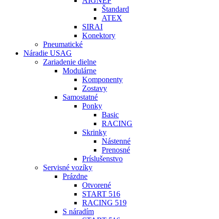
AIGNEP
Štandard
ATEX
SIRAI
Konektory
Pneumatické
Náradie USAG
Zariadenie dielne
Modulárne
Komponenty
Zostavy
Samostatné
Ponky
Basic
RACING
Skrinky
Nástenné
Prenosné
Príslušenstvo
Servisné vozíky
Prázdne
Otvorené
START 516
RACING 519
S náradím