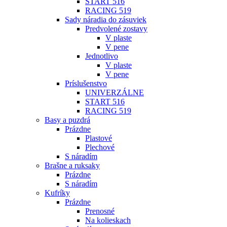
START 516
RACING 519
Sady náradia do zásuviek
Predvolené zostavy
V plaste
V pene
Jednotlivo
V plaste
V pene
Príslušenstvo
UNIVERZÁLNE
START 516
RACING 519
Basy a puzdrá
Prázdne
Plastové
Plechové
S náradím
Brašne a ruksaky
Prázdne
S náradím
Kufríky
Prázdne
Prenosné
Na kolieskach