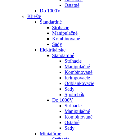
Ostatné
Do 1000V
Kliešte
Štandardné
Strihacie
Manipulačné
Kombinované
Sady
Elektrikárske
Štandardné
Strihacie
Manipulačné
Kombinované
Krimpovacie
Odblankovacie
Sady
Spotrebák
Do 1000V
Strihacie
Manipulačné
Kombinované
Ostatné
Sady
Miniatúrne