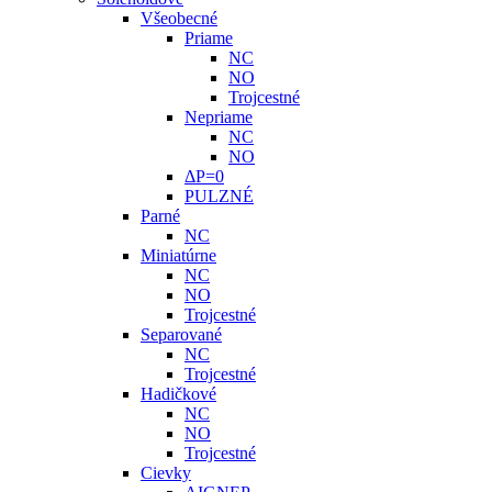
Všeobecné
Priame
NC
NO
Trojcestné
Nepriame
NC
NO
ΔP=0
PULZNÉ
Parné
NC
Miniatúrne
NC
NO
Trojcestné
Separované
NC
Trojcestné
Hadičkové
NC
NO
Trojcestné
Cievky