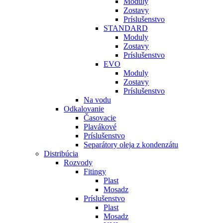
Moduly
Zostavy
Príslušenstvo
STANDARD
Moduly
Zostavy
Príslušenstvo
EVO
Moduly
Zostavy
Príslušenstvo
Na vodu
Odkalovanie
Časovacie
Plavákové
Príslušenstvo
Separátory oleja z kondenzátu
Distribúcia
Rozvody
Fitingy
Plast
Mosadz
Príslušenstvo
Plast
Mosadz