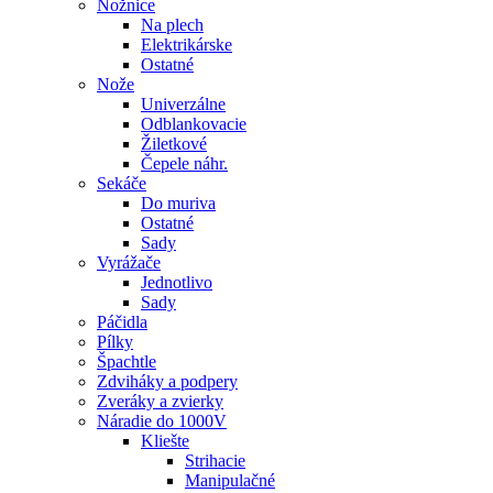
Nožnice
Na plech
Elektrikárske
Ostatné
Nože
Univerzálne
Odblankovacie
Žiletkové
Čepele náhr.
Sekáče
Do muriva
Ostatné
Sady
Vyrážače
Jednotlivo
Sady
Páčidla
Pílky
Špachtle
Zdviháky a podpery
Zveráky a zvierky
Náradie do 1000V
Kliešte
Strihacie
Manipulačné