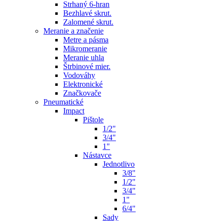
Strhaný 6-hran
Bezhlavé skrut.
Zalomené skrut.
Meranie a značenie
Metre a pásma
Mikromeranie
Meranie uhla
Štrbinové mier.
Vodováhy
Elektronické
Značkovače
Pneumatické
Impact
Pištole
1/2"
3/4"
1"
Nástavce
Jednotlivo
3/8"
1/2"
3/4"
1"
6/4"
Sady