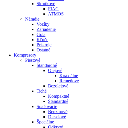
Skrutkové
FIAC
ATMOS
Náradie
Vozíky
Zariadenie
Gola
Kľúče
Prístroje
Ostatné
Kompresory
Piestové
Štandardné
Olejové
Koaxiálne
Remeňové
Bezolejové
Tiché
Kompaktné
Štandardné
Spaľovacie
Benzínové
Dieselové
Špeciálne
Odkryté