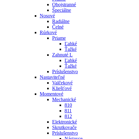
Obojstranné
Špeciálne
Nosové
Radiálne
Čelné
Rúrkové
Priame
Ľahké
Ťažké
Zahnuté L
Ľahké
Ťažké
Príslušenstvo
Nastaviteľné
Valčekové
Kliešťové
Momentové
Mechanické
810
811
812
Elektronické
Skrutkovače
Príslušenstvo
Nástavce