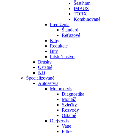
Šesťhran
IMBUS
TORX
Kombinované
Predĺženia
Štandard
Reťazové
Kĺby
Redukcie
Bity
Príslušenstvo
Brúsky
Ostatné
ND
Špecializované
Autoservis
Motorservis
Diagnostika
Montáž
Sviečky
Rozvody
Ostatné
Olejservis
Vane
Filtre