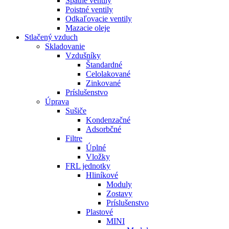
Spätné ventily
Poistné ventily
Odkaľovacie ventily
Mazacie oleje
Stlačený vzduch
Skladovanie
Vzdušníky
Štandardné
Celolakované
Zinkované
Príslušenstvo
Úprava
Sušiče
Kondenzačné
Adsorbčné
Filtre
Úplné
Vložky
FRL jednotky
Hliníkové
Moduly
Zostavy
Príslušenstvo
Plastové
MINI