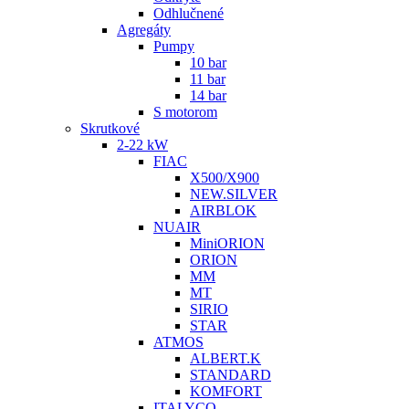
Odhlučnené
Agregáty
Pumpy
10 bar
11 bar
14 bar
S motorom
Skrutkové
2-22 kW
FIAC
X500/X900
NEW.SILVER
AIRBLOK
NUAIR
MiniORION
ORION
MM
MT
SIRIO
STAR
ATMOS
ALBERT.K
STANDARD
KOMFORT
ITALYCO