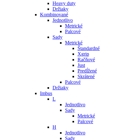
Heavy duty
Držiaky
Kombinované
Jednotlivo
Metrické
Palcové
Sady
Metrické
Štandardné
Xgrip
Račňové
Just
Predĺžené
Skrátené
Palcové
Držiaky
Imbus
L
Jednotlivo
Sady
Metrické
Palcové
H
Jednotlivo
Sady