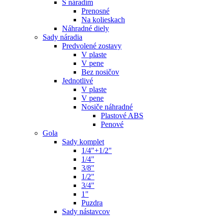
S náradím
Prenosné
Na kolieskach
Náhradné diely
Sady náradia
Predvolené zostavy
V plaste
V pene
Bez nosičov
Jednotlivé
V plaste
V pene
Nosiče náhradné
Plastové ABS
Penové
Gola
Sady komplet
1/4"+1/2"
1/4"
3/8"
1/2"
3/4"
1"
Puzdra
Sady nástavcov