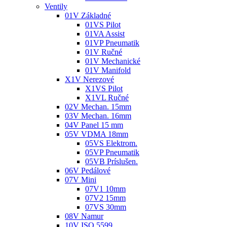
Ventily
01V Základné
01VS Pilot
01VA Assist
01VP Pneumatik
01V Ručné
01V Mechanické
01V Manifold
X1V Nerezové
X1VS Pilot
X1VL Ručné
02V Mechan. 15mm
03V Mechan. 16mm
04V Panel 15 mm
05V VDMA 18mm
05VS Elektrom.
05VP Pneumatik
05VB Príslušen.
06V Pedálové
07V Mini
07V1 10mm
07V2 15mm
07VS 30mm
08V Namur
10V ISO 5599