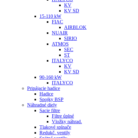
KV
KV SD
15-110 kW
FIAC
AIRBLOK
NUAIR
SIRIO
ATMOS
SEC
ST
ITALYCO
KV
KV SD
90-160 kW
ITALYCO
Pripájacie hadice
Hadice
Spojky BSP
Náhradné diely
Sacie filtre
Filtre úplné
Vložky náhrad.
Tlakové spínače
Redukč. ventily