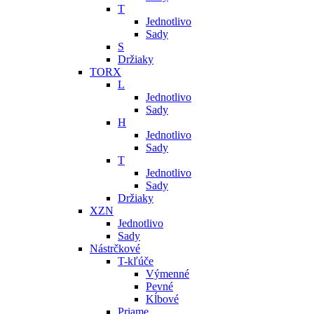
T
Jednotlivo
Sady
S
Držiaky
TORX
L
Jednotlivo
Sady
H
Jednotlivo
Sady
T
Jednotlivo
Sady
Držiaky
XZN
Jednotlivo
Sady
Nástrčkové
T-kľúče
Výmenné
Pevné
Kĺbové
Priame