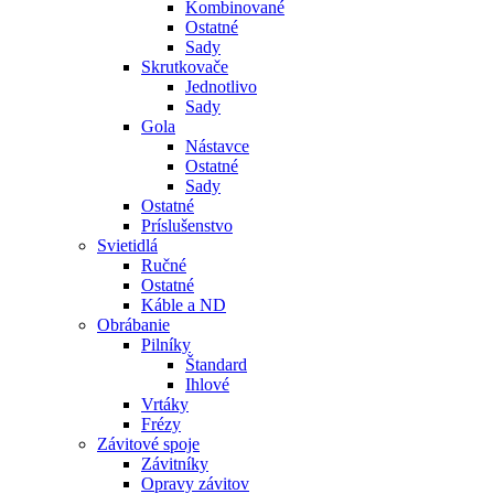
Kombinované
Ostatné
Sady
Skrutkovače
Jednotlivo
Sady
Gola
Nástavce
Ostatné
Sady
Ostatné
Príslušenstvo
Svietidlá
Ručné
Ostatné
Káble a ND
Obrábanie
Pilníky
Štandard
Ihlové
Vrtáky
Frézy
Závitové spoje
Závitníky
Opravy závitov