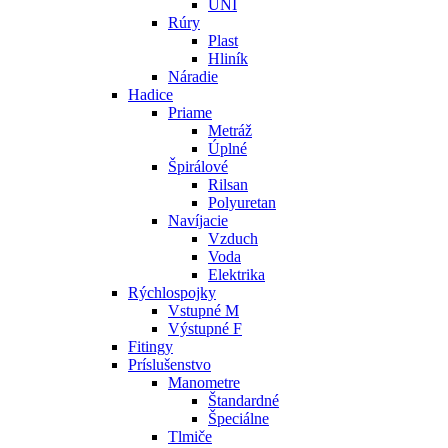
UNI
Rúry
Plast
Hliník
Náradie
Hadice
Priame
Metráž
Úplné
Špirálové
Rilsan
Polyuretan
Navíjacie
Vzduch
Voda
Elektrika
Rýchlospojky
Vstupné M
Výstupné F
Fitingy
Príslušenstvo
Manometre
Štandardné
Špeciálne
Tlmiče