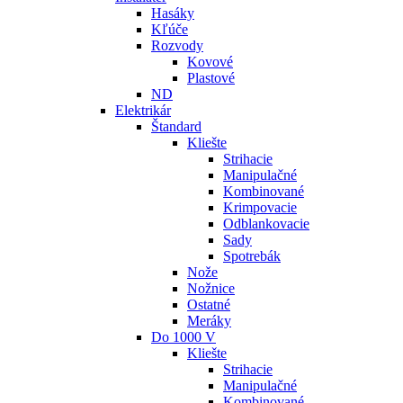
Hasáky
Kľúče
Rozvody
Kovové
Plastové
ND
Elektrikár
Štandard
Kliešte
Strihacie
Manipulačné
Kombinované
Krimpovacie
Odblankovacie
Sady
Spotrebák
Nože
Nožnice
Ostatné
Meráky
Do 1000 V
Kliešte
Strihacie
Manipulačné
Kombinované