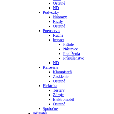
Ostatné
ND
Podvozky
Nápravy
Brzdy
Ostatné
Pneuservis
Ručné
Impact
Pištole
Nástavce
Predĺženia
Príslušenstvo
ND
Karosérie
Klampiareň
Zasklenie
Ostatné
Elektrika
Testery
Zdroje
Elektromobil
Ostatné
Spoločné
Inštalatér