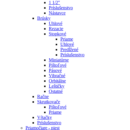
1 1/2"
Príslušenstvo
Nástavce
Brúsky
Uhlové
Rezacie
Stopkové
Priame
Uhlové
Predĺžené
Príslušenstvo
Miniatúrne
Pištoľové
Pásové
Vibračné
Orbitálne
Leštičky
Ostatné
Račne
Skrutkovače
Pištoľové
Priame
Vŕtačky
Príslušenstvo
Priamočiare - piest