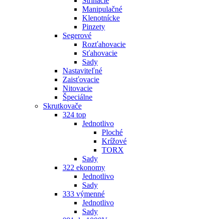
Strihacie
Manipulačné
Klenotnícke
Pinzety
Segerové
Rozťahovacie
Sťahovacie
Sady
Nastaviteľné
Zaisťovacie
Nitovacie
Špeciálne
Skrutkovače
324 top
Jednotlivo
Ploché
Krížové
TORX
Sady
322 ekonomy
Jednotlivo
Sady
333 výmenné
Jednotlivo
Sady