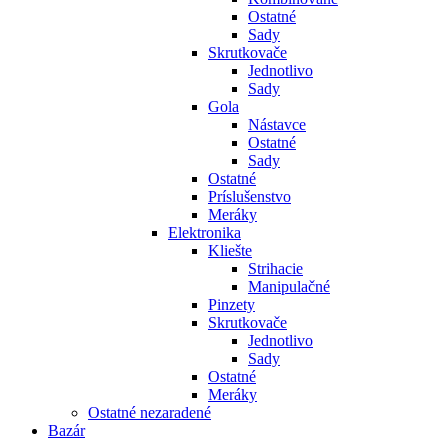
Ostatné
Sady
Skrutkovače
Jednotlivo
Sady
Gola
Nástavce
Ostatné
Sady
Ostatné
Príslušenstvo
Meráky
Elektronika
Kliešte
Strihacie
Manipulačné
Pinzety
Skrutkovače
Jednotlivo
Sady
Ostatné
Meráky
Ostatné nezaradené
Bazár