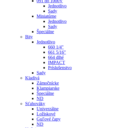
091 do 1000V
Jednotlivo
Sady
Miniatúrne
Jednotlivo
Sady
Špeciálne
Bity
Jednotlivo
660 1/4"
661 5/16"
664 dlhé
IMPACT
Príslušenstvo
Sady
Kladivá
Zámočnícke
Klampiarske
Špeciálne
ND
Sťahováky
Univerzálne
Ložiskové
Guľové čapy
ND