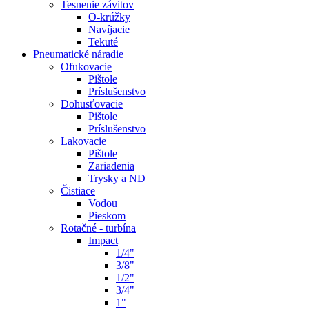
Tesnenie závitov
O-krúžky
Navíjacie
Tekuté
Pneumatické náradie
Ofukovacie
Pištole
Príslušenstvo
Dohusťovacie
Pištole
Príslušenstvo
Lakovacie
Pištole
Zariadenia
Trysky a ND
Čistiace
Vodou
Pieskom
Rotačné - turbína
Impact
1/4"
3/8"
1/2"
3/4"
1"