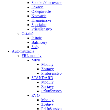
Sponko/klincovacie
Sekacie
Oklepávacie
Nitovacie
Klampiarske
Špeciálne
Príslušenstvo
Ostatné
Pištole
Balancéry
Sady
Automatizácia
FRL moduly
MINI
Moduly
Zostavy
Príslušenstvo
STANDARD
Moduly
Zostavy
Príslušenstvo
EVO
Moduly
Zostavy
Príslušenstvo