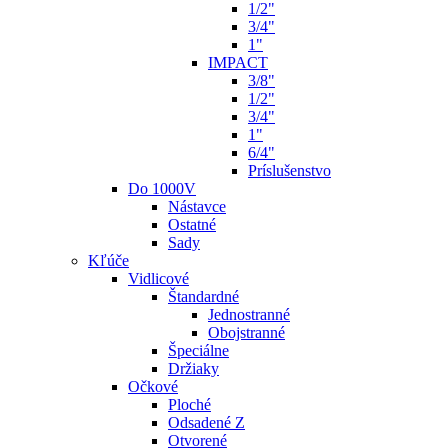
1/2"
3/4"
1"
IMPACT
3/8"
1/2"
3/4"
1"
6/4"
Príslušenstvo
Do 1000V
Nástavce
Ostatné
Sady
Kľúče
Vidlicové
Štandardné
Jednostranné
Obojstranné
Špeciálne
Držiaky
Očkové
Ploché
Odsadené Z
Otvorené