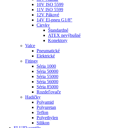
10V ISO 5599
11V ISO 5599
12V Pákové
14V El-pneu G1/8"
Cievky
Štandardné
ATEX nevýbušné
Konektory
Valce
Pneumatické
Elektrické
Fitingy
Séria 1000
Séria 50000
Séria 55000
Séria 56000
Séria 85000
Rozdeľovače
Hadičky
Polyamid
Polyuretan
Teflon
Polyethylen
Silikon
FLUID ventily