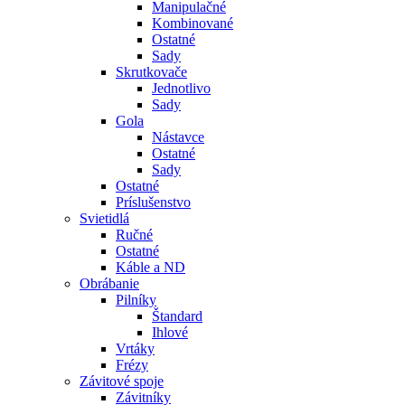
Manipulačné
Kombinované
Ostatné
Sady
Skrutkovače
Jednotlivo
Sady
Gola
Nástavce
Ostatné
Sady
Ostatné
Príslušenstvo
Svietidlá
Ručné
Ostatné
Káble a ND
Obrábanie
Pilníky
Štandard
Ihlové
Vrtáky
Frézy
Závitové spoje
Závitníky