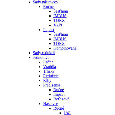
Sady nástavcov
Ručné
Šesťhran
IMBUS
TORX
XZN
Impact
Šesťhran
IMBUS
TORX
Kombinované
Sady redukcií
Jednotlivo
Račne
Vratidla
Trháky
Redukcie
Kĺby
Predĺženia
Ručné
Impact
Reťazové
Nástavce
Ručné
1/4"