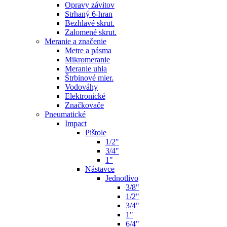
Opravy závitov
Strhaný 6-hran
Bezhlavé skrut.
Zalomené skrut.
Meranie a značenie
Metre a pásma
Mikromeranie
Meranie uhla
Štrbinové mier.
Vodováhy
Elektronické
Značkovače
Pneumatické
Impact
Pištole
1/2"
3/4"
1"
Nástavce
Jednotlivo
3/8"
1/2"
3/4"
1"
6/4"