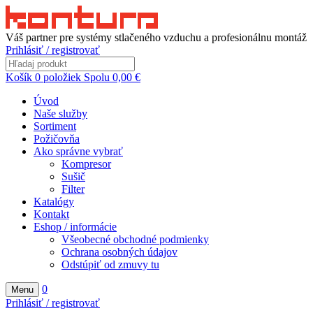
Váš partner pre systémy stlačeného vzduchu a profesionálnu montáž
Prihlásiť / registrovať
Košík
0
položiek
Spolu
0,00
€
Úvod
Naše služby
Sortiment
Požičovňa
Ako správne vybrať
Kompresor
Sušič
Filter
Katalógy
Kontakt
Eshop / informácie
Všeobecné obchodné podmienky
Ochrana osobných údajov
Odstúpiť od zmuvy tu
0
Menu
Prihlásiť / registrovať