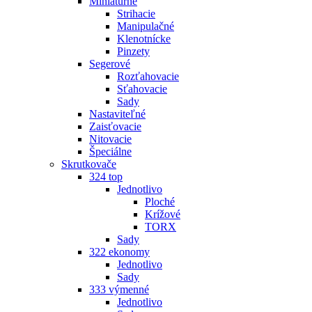
Miniatúrne
Strihacie
Manipulačné
Klenotnícke
Pinzety
Segerové
Rozťahovacie
Sťahovacie
Sady
Nastaviteľné
Zaisťovacie
Nitovacie
Špeciálne
Skrutkovače
324 top
Jednotlivo
Ploché
Krížové
TORX
Sady
322 ekonomy
Jednotlivo
Sady
333 výmenné
Jednotlivo