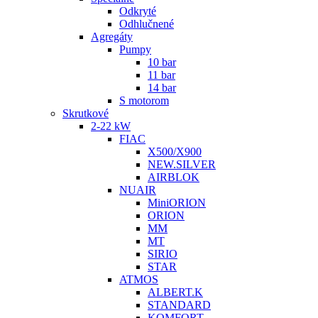
Odkryté
Odhlučnené
Agregáty
Pumpy
10 bar
11 bar
14 bar
S motorom
Skrutkové
2-22 kW
FIAC
X500/X900
NEW.SILVER
AIRBLOK
NUAIR
MiniORION
ORION
MM
MT
SIRIO
STAR
ATMOS
ALBERT.K
STANDARD
KOMFORT