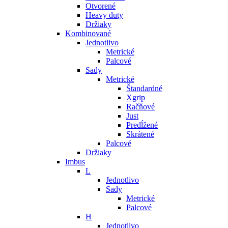
Otvorené
Heavy duty
Držiaky
Kombinované
Jednotlivo
Metrické
Palcové
Sady
Metrické
Štandardné
Xgrip
Račňové
Just
Predĺžené
Skrátené
Palcové
Držiaky
Imbus
L
Jednotlivo
Sady
Metrické
Palcové
H
Jednotlivo