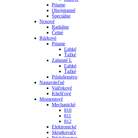
Priame
Obojstranné
Špeciálne
Nosové
Radiálne
Čelné
Rúrkové
Priame
Ľahké
Ťažké
Zahnuté L
Ľahké
Ťažké
Príslušenstvo
Nastaviteľné
Valčekové
Kliešťové
Momentové
Mechanické
810
811
812
Elektronické
Skrutkovače
Príslušenstvo