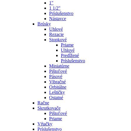
1"
1 1/2"
Príslušenstvo
Nástavce
Brúsky
Uhlové
Rezacie
Stopkové
Priame
Uhlové
Predĺžené
Príslušenstvo
Miniatúrne
Pištoľové
Pásové
Vibračné
Orbitálne
Leštičky
Ostatné
Račne
Skrutkovače
Pištoľové
Priame
Vŕtačky
Príslušenstvo