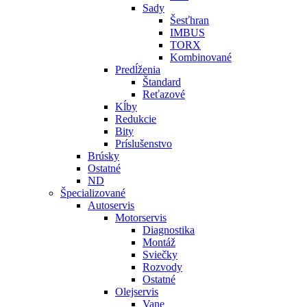
Sady
Šesťhran
IMBUS
TORX
Kombinované
Predĺženia
Štandard
Reťazové
Kĺby
Redukcie
Bity
Príslušenstvo
Brúsky
Ostatné
ND
Špecializované
Autoservis
Motorservis
Diagnostika
Montáž
Sviečky
Rozvody
Ostatné
Olejservis
Vane