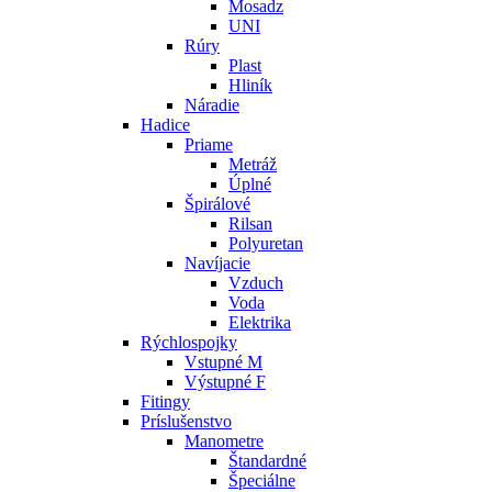
Mosadz
UNI
Rúry
Plast
Hliník
Náradie
Hadice
Priame
Metráž
Úplné
Špirálové
Rilsan
Polyuretan
Navíjacie
Vzduch
Voda
Elektrika
Rýchlospojky
Vstupné M
Výstupné F
Fitingy
Príslušenstvo
Manometre
Štandardné
Špeciálne