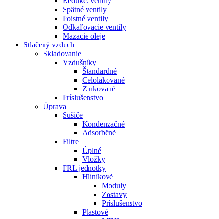
Redukč. ventily
Spätné ventily
Poistné ventily
Odkaľovacie ventily
Mazacie oleje
Stlačený vzduch
Skladovanie
Vzdušníky
Štandardné
Celolakované
Zinkované
Príslušenstvo
Úprava
Sušiče
Kondenzačné
Adsorbčné
Filtre
Úplné
Vložky
FRL jednotky
Hliníkové
Moduly
Zostavy
Príslušenstvo
Plastové