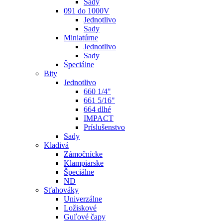
Sady
091 do 1000V
Jednotlivo
Sady
Miniatúrne
Jednotlivo
Sady
Špeciálne
Bity
Jednotlivo
660 1/4"
661 5/16"
664 dlhé
IMPACT
Príslušenstvo
Sady
Kladivá
Zámočnícke
Klampiarske
Špeciálne
ND
Sťahováky
Univerzálne
Ložiskové
Guľové čapy