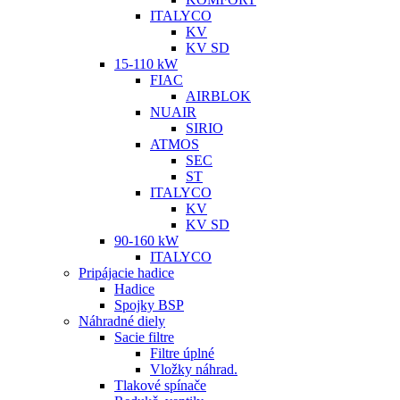
ITALYCO
KV
KV SD
15-110 kW
FIAC
AIRBLOK
NUAIR
SIRIO
ATMOS
SEC
ST
ITALYCO
KV
KV SD
90-160 kW
ITALYCO
Pripájacie hadice
Hadice
Spojky BSP
Náhradné diely
Sacie filtre
Filtre úplné
Vložky náhrad.
Tlakové spínače