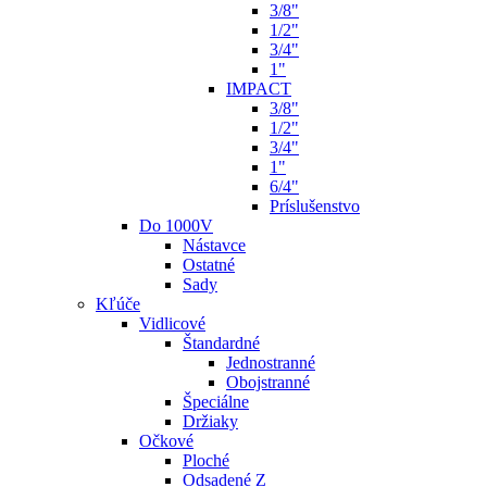
3/8"
1/2"
3/4"
1"
IMPACT
3/8"
1/2"
3/4"
1"
6/4"
Príslušenstvo
Do 1000V
Nástavce
Ostatné
Sady
Kľúče
Vidlicové
Štandardné
Jednostranné
Obojstranné
Špeciálne
Držiaky
Očkové
Ploché
Odsadené Z