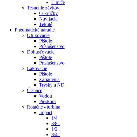
Tlmiče
Tesnenie závitov
O-krúžky
Navíjacie
Tekuté
Pneumatické náradie
Ofukovacie
Pištole
Príslušenstvo
Dohusťovacie
Pištole
Príslušenstvo
Lakovacie
Pištole
Zariadenia
Trysky a ND
Čistiace
Vodou
Pieskom
Rotačné - turbína
Impact
1/4"
3/8"
1/2"
3/4"