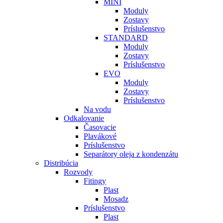
MINI
Moduly
Zostavy
Príslušenstvo
STANDARD
Moduly
Zostavy
Príslušenstvo
EVO
Moduly
Zostavy
Príslušenstvo
Na vodu
Odkalovanie
Časovacie
Plavákové
Príslušenstvo
Separátory oleja z kondenzátu
Distribúcia
Rozvody
Fitingy
Plast
Mosadz
Príslušenstvo
Plast