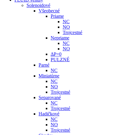
Solenoidové
Všeobecné
Priame
NC
NO
Trojcestné
Nepriame
NC
NO
ΔP=0
PULZNÉ
Parné
NC
Miniatúrne
NC
NO
Trojcestné
Separované
NC
Trojcestné
Hadičkové
NC
NO
Trojcestné