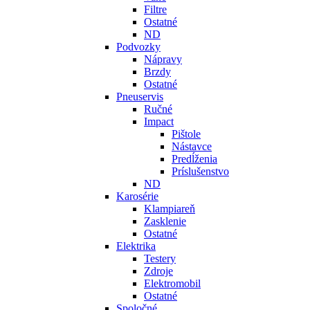
Filtre
Ostatné
ND
Podvozky
Nápravy
Brzdy
Ostatné
Pneuservis
Ručné
Impact
Pištole
Nástavce
Predĺženia
Príslušenstvo
ND
Karosérie
Klampiareň
Zasklenie
Ostatné
Elektrika
Testery
Zdroje
Elektromobil
Ostatné
Spoločné