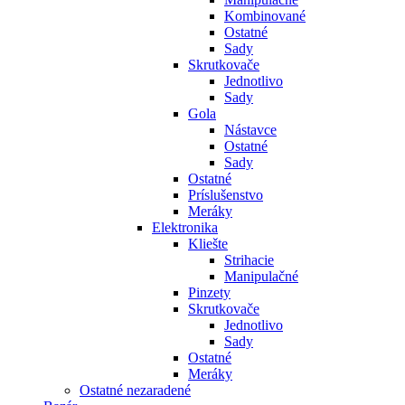
Kombinované
Ostatné
Sady
Skrutkovače
Jednotlivo
Sady
Gola
Nástavce
Ostatné
Sady
Ostatné
Príslušenstvo
Meráky
Elektronika
Kliešte
Strihacie
Manipulačné
Pinzety
Skrutkovače
Jednotlivo
Sady
Ostatné
Meráky
Ostatné nezaradené