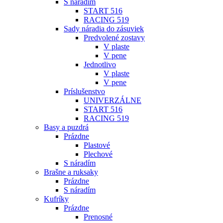
S náradím
START 516
RACING 519
Sady náradia do zásuviek
Predvolené zostavy
V plaste
V pene
Jednotlivo
V plaste
V pene
Príslušenstvo
UNIVERZÁLNE
START 516
RACING 519
Basy a puzdrá
Prázdne
Plastové
Plechové
S náradím
Brašne a ruksaky
Prázdne
S náradím
Kufríky
Prázdne
Prenosné