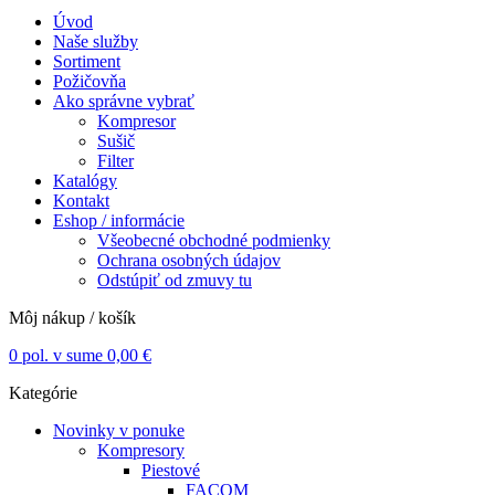
Úvod
Naše služby
Sortiment
Požičovňa
Ako správne vybrať
Kompresor
Sušič
Filter
Katalógy
Kontakt
Eshop / informácie
Všeobecné obchodné podmienky
Ochrana osobných údajov
Odstúpiť od zmuvy tu
Môj nákup / košík
0
pol. v sume
0,00
€
Kategórie
Novinky v ponuke
Kompresory
Piestové
FACOM