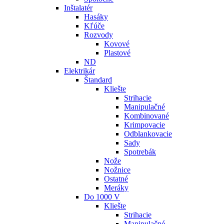
Inštalatér
Hasáky
Kľúče
Rozvody
Kovové
Plastové
ND
Elektrikár
Štandard
Kliešte
Strihacie
Manipulačné
Kombinované
Krimpovacie
Odblankovacie
Sady
Spotrebák
Nože
Nožnice
Ostatné
Meráky
Do 1000 V
Kliešte
Strihacie
Manipulačné