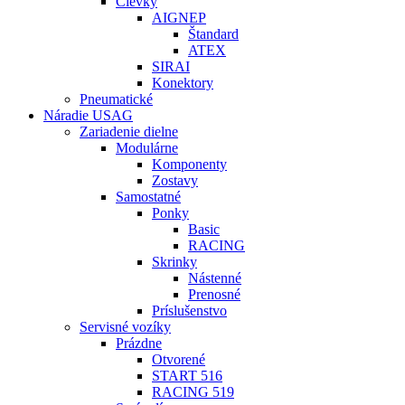
Cievky
AIGNEP
Štandard
ATEX
SIRAI
Konektory
Pneumatické
Náradie USAG
Zariadenie dielne
Modulárne
Komponenty
Zostavy
Samostatné
Ponky
Basic
RACING
Skrinky
Nástenné
Prenosné
Príslušenstvo
Servisné vozíky
Prázdne
Otvorené
START 516
RACING 519