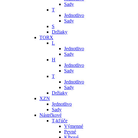
Sady
T
Jednotlivo
Sady
S
Držiaky
TORX
L
Jednotlivo
Sady
H
Jednotlivo
Sady
T
Jednotlivo
Sady
Držiaky
XZN
Jednotlivo
Sady
Nástrčkové
T-kľúče
Výmenné
Pevné
Kĺbové