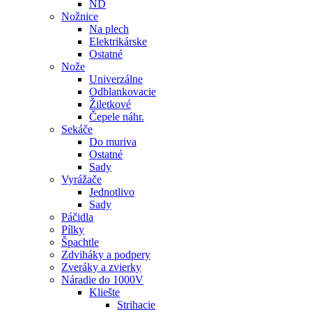
ND
Nožnice
Na plech
Elektrikárske
Ostatné
Nože
Univerzálne
Odblankovacie
Žiletkové
Čepele náhr.
Sekáče
Do muriva
Ostatné
Sady
Vyrážače
Jednotlivo
Sady
Páčidla
Pílky
Špachtle
Zdviháky a podpery
Zveráky a zvierky
Náradie do 1000V
Kliešte
Strihacie