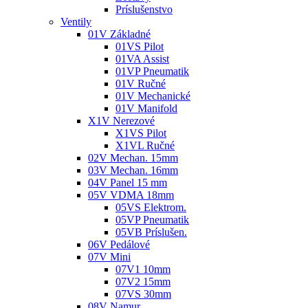
Príslušenstvo
Ventily
01V Základné
01VS Pilot
01VA Assist
01VP Pneumatik
01V Ručné
01V Mechanické
01V Manifold
X1V Nerezové
X1VS Pilot
X1VL Ručné
02V Mechan. 15mm
03V Mechan. 16mm
04V Panel 15 mm
05V VDMA 18mm
05VS Elektrom.
05VP Pneumatik
05VB Príslušen.
06V Pedálové
07V Mini
07V1 10mm
07V2 15mm
07VS 30mm
08V Namur