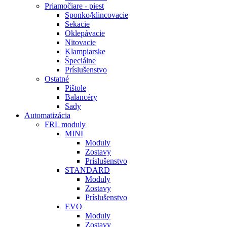
Priamočiare - piest
Sponko/klincovacie
Sekacie
Oklepávacie
Nitovacie
Klampiarske
Špeciálne
Príslušenstvo
Ostatné
Pištole
Balancéry
Sady
Automatizácia
FRL moduly
MINI
Moduly
Zostavy
Príslušenstvo
STANDARD
Moduly
Zostavy
Príslušenstvo
EVO
Moduly
Zostavy