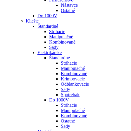
Nástavce
Ostatné
Do 1000V
Kliešte
Štandardné
Strihacie
Manipulačné
Kombinované
Sady
Elektrikárske
Štandardné
Strihacie
Manipulačné
Kombinované
Krimpovacie
Odblankovacie
Sady
Spotrebák
Do 1000V
Strihacie
Manipulačné
Kombinované
Ostatné
Sady