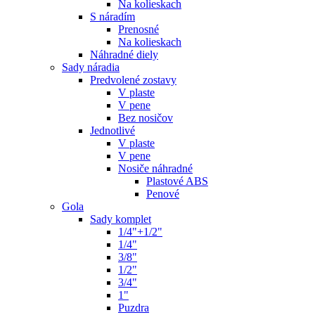
Na kolieskach
S náradím
Prenosné
Na kolieskach
Náhradné diely
Sady náradia
Predvolené zostavy
V plaste
V pene
Bez nosičov
Jednotlivé
V plaste
V pene
Nosiče náhradné
Plastové ABS
Penové
Gola
Sady komplet
1/4"+1/2"
1/4"
3/8"
1/2"
3/4"
1"
Puzdra