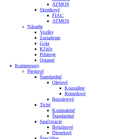
ATMOS
Skrutkové
FIAC
ATMOS
Náradie
Vozíky
Zariadenie
Gola
Kľúče
Prístroje
Ostatné
Kompresory
Piestové
Štandardné
Olejové
Koaxiálne
Remeňové
Bezolejové
Tiché
Kompaktné
Štandardné
Spaľovacie
Benzínové
Dieselové
Špeciálne