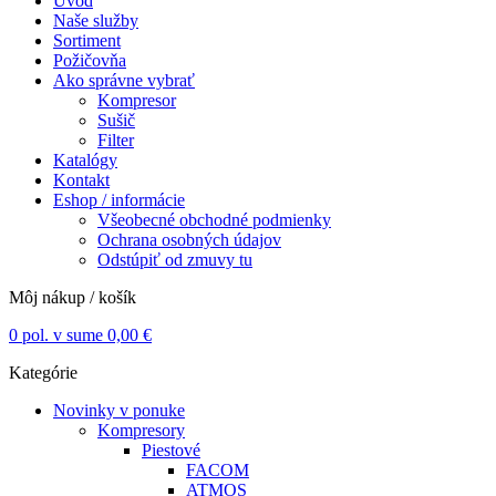
Úvod
Naše služby
Sortiment
Požičovňa
Ako správne vybrať
Kompresor
Sušič
Filter
Katalógy
Kontakt
Eshop / informácie
Všeobecné obchodné podmienky
Ochrana osobných údajov
Odstúpiť od zmuvy tu
Môj nákup / košík
0
pol. v sume
0,00
€
Kategórie
Novinky v ponuke
Kompresory
Piestové
FACOM
ATMOS