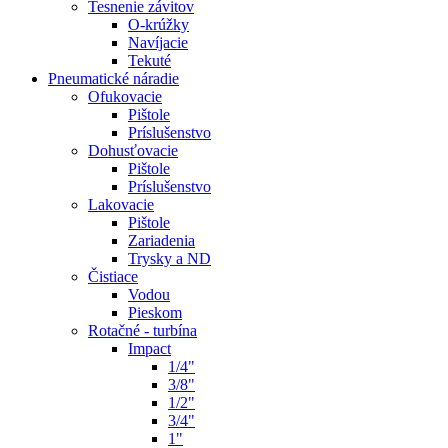
Tesnenie závitov
O-krúžky
Navíjacie
Tekuté
Pneumatické náradie
Ofukovacie
Pištole
Príslušenstvo
Dohusťovacie
Pištole
Príslušenstvo
Lakovacie
Pištole
Zariadenia
Trysky a ND
Čistiace
Vodou
Pieskom
Rotačné - turbína
Impact
1/4"
3/8"
1/2"
3/4"
1"