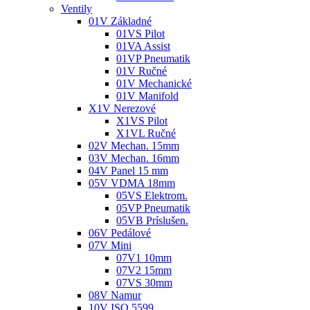
Ventily
01V Základné
01VS Pilot
01VA Assist
01VP Pneumatik
01V Ručné
01V Mechanické
01V Manifold
X1V Nerezové
X1VS Pilot
X1VL Ručné
02V Mechan. 15mm
03V Mechan. 16mm
04V Panel 15 mm
05V VDMA 18mm
05VS Elektrom.
05VP Pneumatik
05VB Príslušen.
06V Pedálové
07V Mini
07V1 10mm
07V2 15mm
07VS 30mm
08V Namur
10V ISO 5599