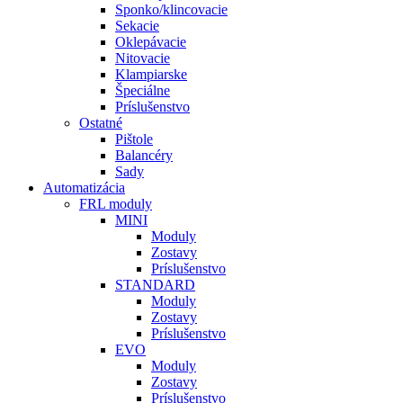
Sponko/klincovacie
Sekacie
Oklepávacie
Nitovacie
Klampiarske
Špeciálne
Príslušenstvo
Ostatné
Pištole
Balancéry
Sady
Automatizácia
FRL moduly
MINI
Moduly
Zostavy
Príslušenstvo
STANDARD
Moduly
Zostavy
Príslušenstvo
EVO
Moduly
Zostavy
Príslušenstvo