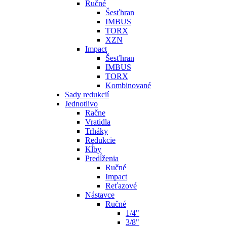
Ručné
Šesťhran
IMBUS
TORX
XZN
Impact
Šesťhran
IMBUS
TORX
Kombinované
Sady redukcií
Jednotlivo
Račne
Vratidla
Trháky
Redukcie
Kĺby
Predĺženia
Ručné
Impact
Reťazové
Nástavce
Ručné
1/4"
3/8"