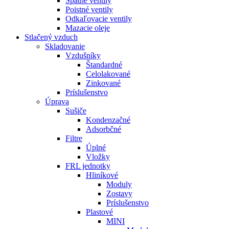
Spätné ventily
Poistné ventily
Odkaľovacie ventily
Mazacie oleje
Stlačený vzduch
Skladovanie
Vzdušníky
Štandardné
Celolakované
Zinkované
Príslušenstvo
Úprava
Sušiče
Kondenzačné
Adsorbčné
Filtre
Úplné
Vložky
FRL jednotky
Hliníkové
Moduly
Zostavy
Príslušenstvo
Plastové
MINI