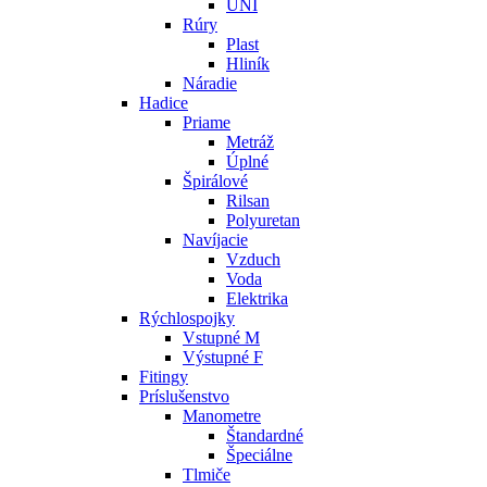
UNI
Rúry
Plast
Hliník
Náradie
Hadice
Priame
Metráž
Úplné
Špirálové
Rilsan
Polyuretan
Navíjacie
Vzduch
Voda
Elektrika
Rýchlospojky
Vstupné M
Výstupné F
Fitingy
Príslušenstvo
Manometre
Štandardné
Špeciálne
Tlmiče