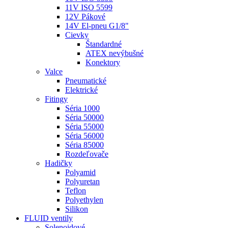
11V ISO 5599
12V Pákové
14V El-pneu G1/8"
Cievky
Štandardné
ATEX nevýbušné
Konektory
Valce
Pneumatické
Elektrické
Fitingy
Séria 1000
Séria 50000
Séria 55000
Séria 56000
Séria 85000
Rozdeľovače
Hadičky
Polyamid
Polyuretan
Teflon
Polyethylen
Silikon
FLUID ventily
Solenoidové