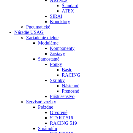
AIGNEP
Štandard
ATEX
SIRAI
Konektory
Pneumatické
Náradie USAG
Zariadenie dielne
Modulárne
Komponenty
Zostavy
Samostatné
Ponky
Basic
RACING
Skrinky
Nástenné
Prenosné
Príslušenstvo
Servisné vozíky
Prázdne
Otvorené
START 516
RACING 519
S náradím