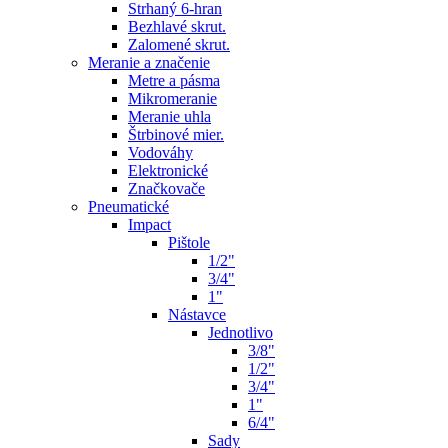
Strhaný 6-hran
Bezhlavé skrut.
Zalomené skrut.
Meranie a značenie
Metre a pásma
Mikromeranie
Meranie uhla
Štrbinové mier.
Vodováhy
Elektronické
Značkovače
Pneumatické
Impact
Pištole
1/2"
3/4"
1"
Nástavce
Jednotlivo
3/8"
1/2"
3/4"
1"
6/4"
Sady