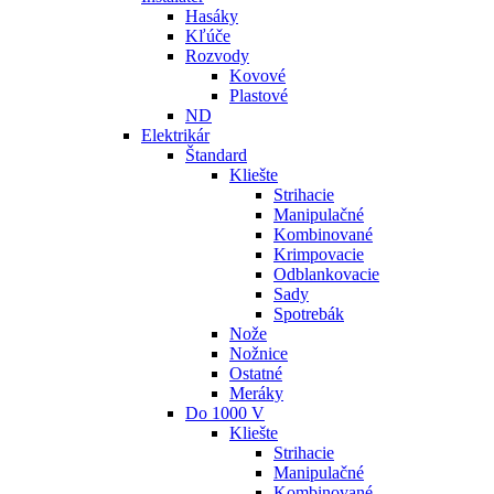
Hasáky
Kľúče
Rozvody
Kovové
Plastové
ND
Elektrikár
Štandard
Kliešte
Strihacie
Manipulačné
Kombinované
Krimpovacie
Odblankovacie
Sady
Spotrebák
Nože
Nožnice
Ostatné
Meráky
Do 1000 V
Kliešte
Strihacie
Manipulačné
Kombinované