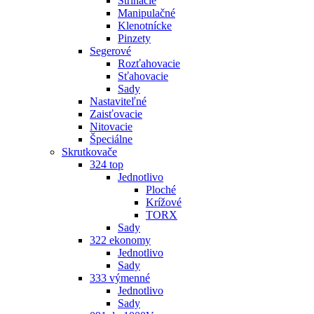
Strihacie
Manipulačné
Klenotnícke
Pinzety
Segerové
Rozťahovacie
Sťahovacie
Sady
Nastaviteľné
Zaisťovacie
Nitovacie
Špeciálne
Skrutkovače
324 top
Jednotlivo
Ploché
Krížové
TORX
Sady
322 ekonomy
Jednotlivo
Sady
333 výmenné
Jednotlivo
Sady