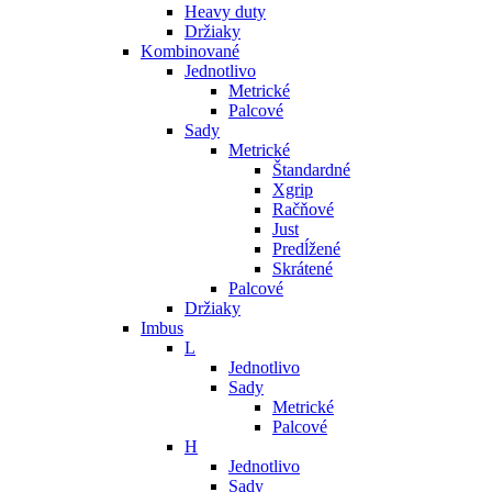
Heavy duty
Držiaky
Kombinované
Jednotlivo
Metrické
Palcové
Sady
Metrické
Štandardné
Xgrip
Račňové
Just
Predĺžené
Skrátené
Palcové
Držiaky
Imbus
L
Jednotlivo
Sady
Metrické
Palcové
H
Jednotlivo
Sady