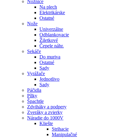
Nožnice
Na plech
Elektrikárske
Ostatné
Nože
Univerzálne
Odblankovacie
Žiletkové
Čepele náhr.
Sekáče
Do muriva
Ostatné
Sady
Vyrážače
Jednotlivo
Sady
Páčidla
Pílky
Špachtle
Zdviháky a podpery
Zveráky a zvierky
Náradie do 1000V
Kliešte
Strihacie
Manipulačné