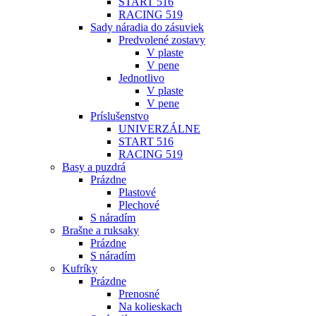
START 516
RACING 519
Sady náradia do zásuviek
Predvolené zostavy
V plaste
V pene
Jednotlivo
V plaste
V pene
Príslušenstvo
UNIVERZÁLNE
START 516
RACING 519
Basy a puzdrá
Prázdne
Plastové
Plechové
S náradím
Brašne a ruksaky
Prázdne
S náradím
Kufríky
Prázdne
Prenosné
Na kolieskach