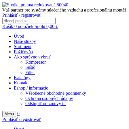
Váš partner pre systémy stlačeného vzduchu a profesionálnu montáž
Prihlásiť / registrovať
Košík
0
položiek
Spolu
0,00
€
Úvod
Naše služby
Sortiment
Požičovňa
Ako správne vybrať
Kompresor
Sušič
Filter
Katalógy
Kontakt
Eshop / informácie
Všeobecné obchodné podmienky
Ochrana osobných údajov
Odstúpiť od zmuvy tu
0
Menu
Prihlásiť / registrovať