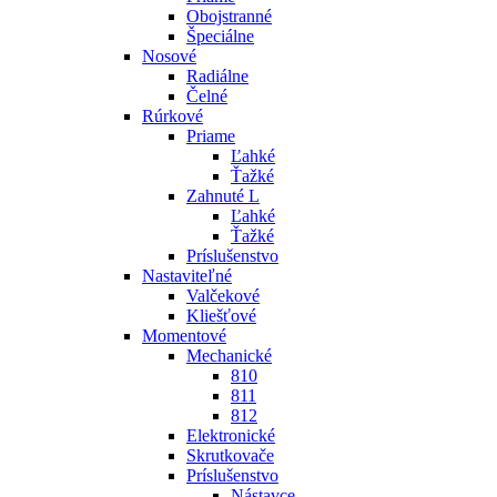
Obojstranné
Špeciálne
Nosové
Radiálne
Čelné
Rúrkové
Priame
Ľahké
Ťažké
Zahnuté L
Ľahké
Ťažké
Príslušenstvo
Nastaviteľné
Valčekové
Kliešťové
Momentové
Mechanické
810
811
812
Elektronické
Skrutkovače
Príslušenstvo
Nástavce