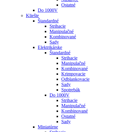
Ostatné
Do 1000V
Kliešte
Štandardné
Strihacie
Manipulačné
Kombinované
Sady
Elektrikárske
Štandardné
Strihacie
Manipulačné
Kombinované
Krimpovacie
Odblankovacie
Sady
Spotrebák
Do 1000V
Strihacie
Manipulačné
Kombinované
Ostatné
Sady
Miniatúrne