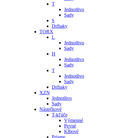
T
Jednotlivo
Sady
S
Držiaky
TORX
L
Jednotlivo
Sady
H
Jednotlivo
Sady
T
Jednotlivo
Sady
Držiaky
XZN
Jednotlivo
Sady
Nástrčkové
T-kľúče
Výmenné
Pevné
Kĺbové
Priame