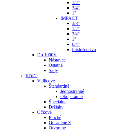
1/2"
3/4"
1"
IMPACT
3/8"
1/2"
3/4"
1"
6/4"
Príslušenstvo
Do 1000V
Nástavce
Ostatné
Sady
Kľúče
Vidlicové
Štandardné
Jednostranné
Obojstranné
Špeciálne
Držiaky
Očkové
Ploché
Odsadené Z
Otvorené