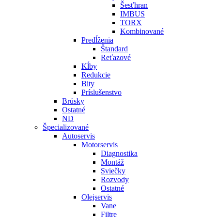
Šesťhran
IMBUS
TORX
Kombinované
Predĺženia
Štandard
Reťazové
Kĺby
Redukcie
Bity
Príslušenstvo
Brúsky
Ostatné
ND
Špecializované
Autoservis
Motorservis
Diagnostika
Montáž
Sviečky
Rozvody
Ostatné
Olejservis
Vane
Filtre