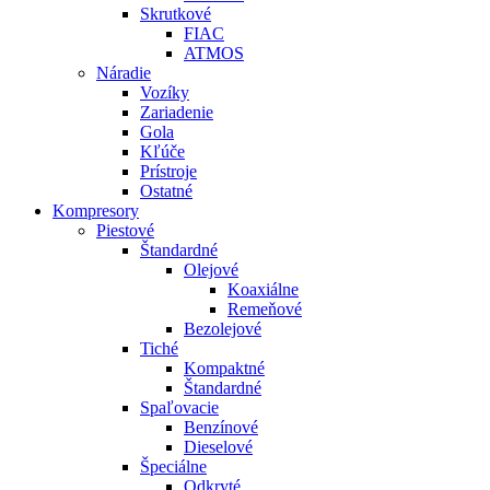
Skrutkové
FIAC
ATMOS
Náradie
Vozíky
Zariadenie
Gola
Kľúče
Prístroje
Ostatné
Kompresory
Piestové
Štandardné
Olejové
Koaxiálne
Remeňové
Bezolejové
Tiché
Kompaktné
Štandardné
Spaľovacie
Benzínové
Dieselové
Špeciálne
Odkryté