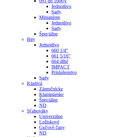
091 do 1000V
Jednotlivo
Sady
Miniatúrne
Jednotlivo
Sady
Špeciálne
Bity
Jednotlivo
660 1/4"
661 5/16"
664 dlhé
IMPACT
Príslušenstvo
Sady
Kladivá
Zámočnícke
Klampiarske
Špeciálne
ND
Sťahováky
Univerzálne
Ložiskové
Guľové čapy
ND