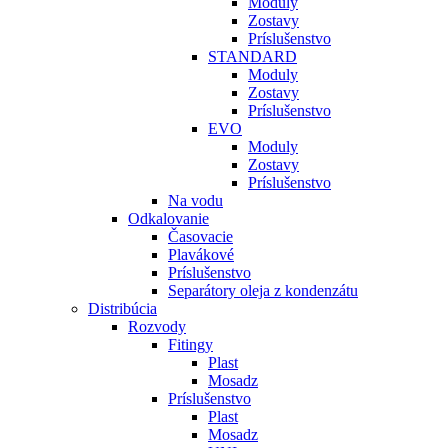
Moduly
Zostavy
Príslušenstvo
STANDARD
Moduly
Zostavy
Príslušenstvo
EVO
Moduly
Zostavy
Príslušenstvo
Na vodu
Odkalovanie
Časovacie
Plavákové
Príslušenstvo
Separátory oleja z kondenzátu
Distribúcia
Rozvody
Fitingy
Plast
Mosadz
Príslušenstvo
Plast
Mosadz