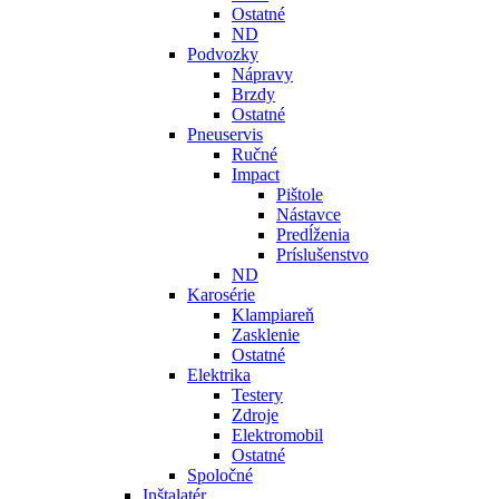
Ostatné
ND
Podvozky
Nápravy
Brzdy
Ostatné
Pneuservis
Ručné
Impact
Pištole
Nástavce
Predĺženia
Príslušenstvo
ND
Karosérie
Klampiareň
Zasklenie
Ostatné
Elektrika
Testery
Zdroje
Elektromobil
Ostatné
Spoločné
Inštalatér