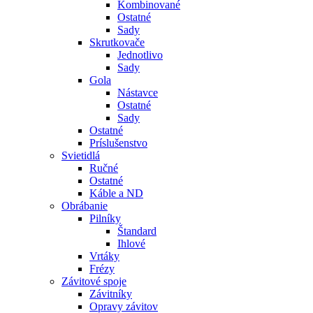
Kombinované
Ostatné
Sady
Skrutkovače
Jednotlivo
Sady
Gola
Nástavce
Ostatné
Sady
Ostatné
Príslušenstvo
Svietidlá
Ručné
Ostatné
Káble a ND
Obrábanie
Pilníky
Štandard
Ihlové
Vrtáky
Frézy
Závitové spoje
Závitníky
Opravy závitov