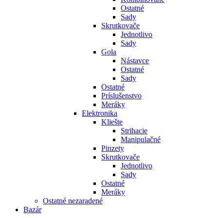
Ostatné
Sady
Skrutkovače
Jednotlivo
Sady
Gola
Nástavce
Ostatné
Sady
Ostatné
Príslušenstvo
Meráky
Elektronika
Kliešte
Strihacie
Manipulačné
Pinzety
Skrutkovače
Jednotlivo
Sady
Ostatné
Meráky
Ostatné nezaradené
Bazár