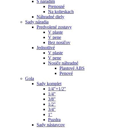
S náradím
Prenosné
Na kolieskach
Náhradné diely
Sady náradia
Predvolené zostavy
V plaste
V pene
Bez nosičov
Jednotlivé
V plaste
V pene
Nosiče náhradné
Plastové ABS
Penové
Gola
Sady komplet
1/4"+1/2"
1/4"
3/8"
1/2"
3/4"
1"
Puzdra
Sady nástavcov