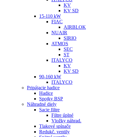
KV
KV SD
15-110 kW
FIAC
AIRBLOK
NUAIR
SIRIO
ATMOS
SEC
ST
ITALYCO
KV
KV SD
90-160 kW
ITALYCO
Pripájacie hadice
Hadice
Spojky BSP
Náhradné diely
Sacie filtre
Filtre úplné
Vložky náhrad.
Tlakové spínače
Redukč. ventily