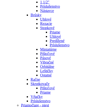
1 1/2"
Príslušenstvo
Nástavce
Brúsky
Uhlové
Rezacie
Stopkové
Priame
Uhlové
Predĺžené
Príslušenstvo
Miniatúrne
Pištoľové
Pásové
Vibračné
Orbitálne
Leštičky
Ostatné
Račne
Skrutkovače
Pištoľové
Priame
Vŕtačky
Príslušenstvo
Priamočiare - piest