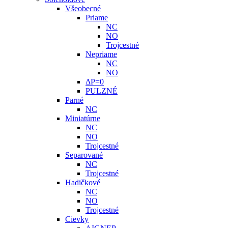
Všeobecné
Priame
NC
NO
Trojcestné
Nepriame
NC
NO
ΔP=0
PULZNÉ
Parné
NC
Miniatúrne
NC
NO
Trojcestné
Separované
NC
Trojcestné
Hadičkové
NC
NO
Trojcestné
Cievky