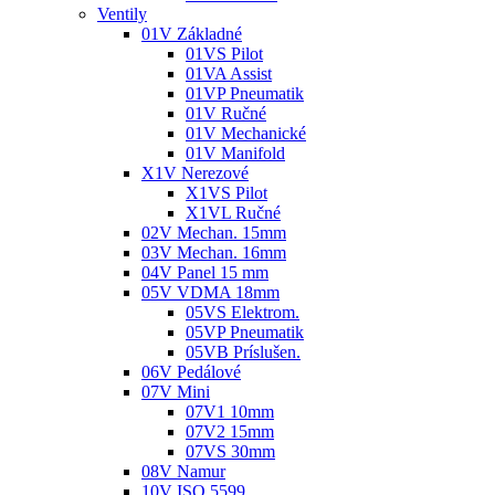
Ventily
01V Základné
01VS Pilot
01VA Assist
01VP Pneumatik
01V Ručné
01V Mechanické
01V Manifold
X1V Nerezové
X1VS Pilot
X1VL Ručné
02V Mechan. 15mm
03V Mechan. 16mm
04V Panel 15 mm
05V VDMA 18mm
05VS Elektrom.
05VP Pneumatik
05VB Príslušen.
06V Pedálové
07V Mini
07V1 10mm
07V2 15mm
07VS 30mm
08V Namur
10V ISO 5599