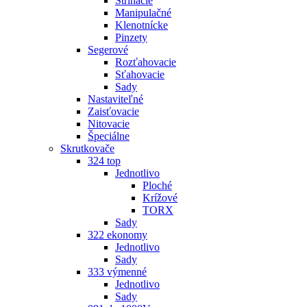
Strihacie
Manipulačné
Klenotnícke
Pinzety
Segerové
Rozťahovacie
Sťahovacie
Sady
Nastaviteľné
Zaisťovacie
Nitovacie
Špeciálne
Skrutkovače
324 top
Jednotlivo
Ploché
Krížové
TORX
Sady
322 ekonomy
Jednotlivo
Sady
333 výmenné
Jednotlivo
Sady