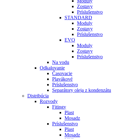
Moduly
Zostavy
Príslušenstvo
STANDARD
Moduly
Zostavy
Príslušenstvo
EVO
Moduly
Zostavy
Príslušenstvo
Na vodu
Odkalovanie
Časovacie
Plavákové
Príslušenstvo
Separátory oleja z kondenzátu
Distribúcia
Rozvody
Fitingy
Plast
Mosadz
Príslušenstvo
Plast
Mosadz