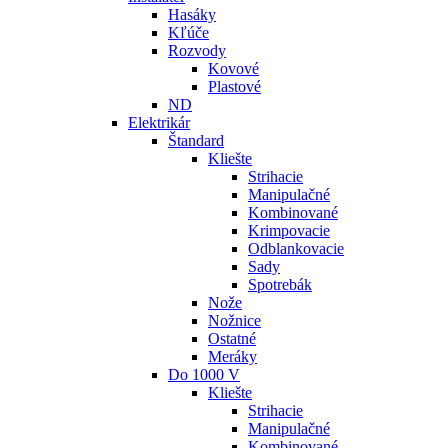
Hasáky
Kľúče
Rozvody
Kovové
Plastové
ND
Elektrikár
Štandard
Kliešte
Strihacie
Manipulačné
Kombinované
Krimpovacie
Odblankovacie
Sady
Spotrebák
Nože
Nožnice
Ostatné
Meráky
Do 1000 V
Kliešte
Strihacie
Manipulačné
Kombinované