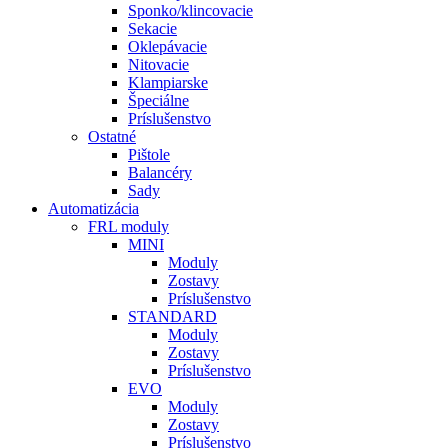
Sponko/klincovacie
Sekacie
Oklepávacie
Nitovacie
Klampiarske
Špeciálne
Príslušenstvo
Ostatné
Pištole
Balancéry
Sady
Automatizácia
FRL moduly
MINI
Moduly
Zostavy
Príslušenstvo
STANDARD
Moduly
Zostavy
Príslušenstvo
EVO
Moduly
Zostavy
Príslušenstvo