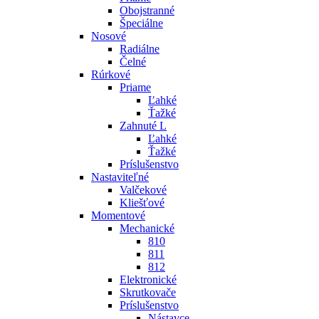
Obojstranné
Špeciálne
Nosové
Radiálne
Čelné
Rúrkové
Priame
Ľahké
Ťažké
Zahnuté L
Ľahké
Ťažké
Príslušenstvo
Nastaviteľné
Valčekové
Kliešťové
Momentové
Mechanické
810
811
812
Elektronické
Skrutkovače
Príslušenstvo
Nástavce