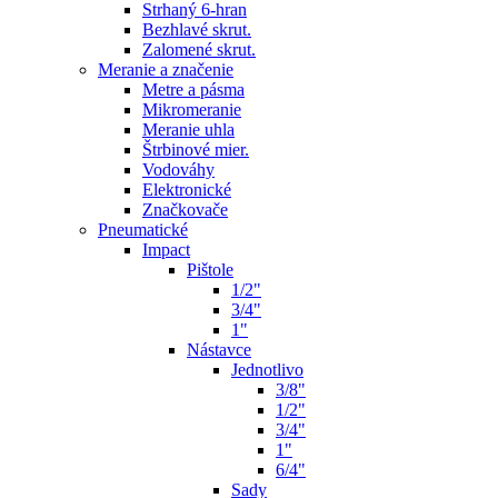
Strhaný 6-hran
Bezhlavé skrut.
Zalomené skrut.
Meranie a značenie
Metre a pásma
Mikromeranie
Meranie uhla
Štrbinové mier.
Vodováhy
Elektronické
Značkovače
Pneumatické
Impact
Pištole
1/2"
3/4"
1"
Nástavce
Jednotlivo
3/8"
1/2"
3/4"
1"
6/4"
Sady