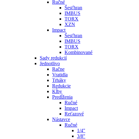
Ručné
Šesťhran
IMBUS
TORX
XZN
Impact
Šesťhran
IMBUS
TORX
Kombinované
Sady redukcií
Jednotlivo
Račne
Vratidla
Trháky
Redukcie
Kĺby
Predĺženia
Ručné
Impact
Reťazové
Nástavce
Ručné
1/4"
3/8"