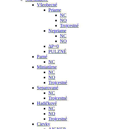
Všeobecné
Priame
NC
NO
Trojcestné
Nepriame
NC
NO
ΔP=0
PULZNÉ
Parné
NC
Miniatúrne
NC
NO
Trojcestné
Separované
NC
Trojcestné
Hadičkové
NC
NO
Trojcestné
Cievky