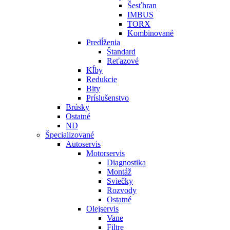
Šesťhran
IMBUS
TORX
Kombinované
Predĺženia
Štandard
Reťazové
Kĺby
Redukcie
Bity
Príslušenstvo
Brúsky
Ostatné
ND
Špecializované
Autoservis
Motorservis
Diagnostika
Montáž
Sviečky
Rozvody
Ostatné
Olejservis
Vane
Filtre