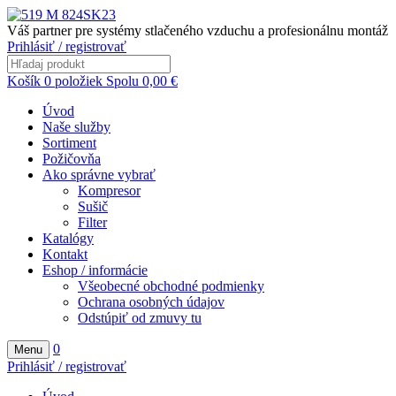
Váš partner pre systémy stlačeného vzduchu a profesionálnu montáž
Prihlásiť / registrovať
Košík
0
položiek
Spolu
0,00
€
Úvod
Naše služby
Sortiment
Požičovňa
Ako správne vybrať
Kompresor
Sušič
Filter
Katalógy
Kontakt
Eshop / informácie
Všeobecné obchodné podmienky
Ochrana osobných údajov
Odstúpiť od zmuvy tu
0
Menu
Prihlásiť / registrovať