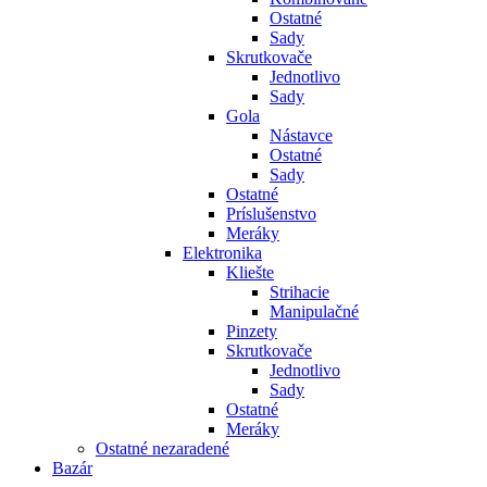
Ostatné
Sady
Skrutkovače
Jednotlivo
Sady
Gola
Nástavce
Ostatné
Sady
Ostatné
Príslušenstvo
Meráky
Elektronika
Kliešte
Strihacie
Manipulačné
Pinzety
Skrutkovače
Jednotlivo
Sady
Ostatné
Meráky
Ostatné nezaradené
Bazár