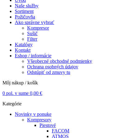
Úvod
Naše služby
Sortiment
Požičovňa
Ako správne vybrať
Kompresor
Sušič
Filter
Katalógy
Kontakt
Eshop / informácie
Všeobecné obchodné podmienky
Ochrana osobných údajov
Odstúpiť od zmuvy tu
Môj nákup / košík
0
pol. v sume
0,00
€
Kategórie
Novinky v ponuke
Kompresory
Piestové
FACOM
ATMOS