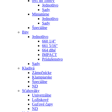
091 do 1000V
Jednotlivo
Sady
Miniatúrne
Jednotlivo
Sady
Špeciálne
Bity
Jednotlivo
660 1/4"
661 5/16"
664 dlhé
IMPACT
Príslušenstvo
Sady
Kladivá
Zámočnícke
Klampiarske
Špeciálne
ND
Sťahováky
Univerzálne
Ložiskové
Guľové čapy
ND