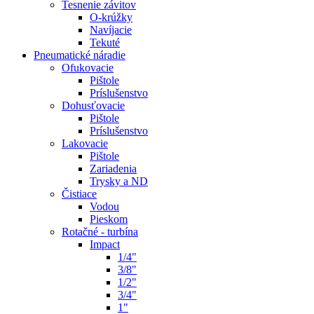
Tesnenie závitov
O-krúžky
Navíjacie
Tekuté
Pneumatické náradie
Ofukovacie
Pištole
Príslušenstvo
Dohusťovacie
Pištole
Príslušenstvo
Lakovacie
Pištole
Zariadenia
Trysky a ND
Čistiace
Vodou
Pieskom
Rotačné - turbína
Impact
1/4"
3/8"
1/2"
3/4"
1"