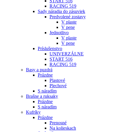
START 516
RACING 519
Sady náradia do zásuviek
Predvolené zostavy
V plaste
V pene
Jednotlivo
V plaste
V pene
Príslušenstvo
UNIVERZÁLNE
START 516
RACING 519
Basy a puzdrá
Prázdne
Plastové
Plechové
S náradím
Brašne a ruksaky
Prázdne
S náradím
Kufríky
Prázdne
Prenosné
Na kolieskach