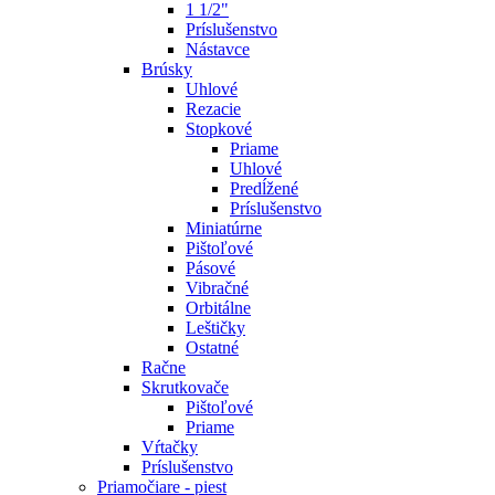
1 1/2"
Príslušenstvo
Nástavce
Brúsky
Uhlové
Rezacie
Stopkové
Priame
Uhlové
Predĺžené
Príslušenstvo
Miniatúrne
Pištoľové
Pásové
Vibračné
Orbitálne
Leštičky
Ostatné
Račne
Skrutkovače
Pištoľové
Priame
Vŕtačky
Príslušenstvo
Priamočiare - piest