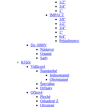
1/2"
3/4"
1"
IMPACT
3/8"
1/2"
3/4"
1"
6/4"
Príslušenstvo
Do 1000V
Nástavce
Ostatné
Sady
Kľúče
Vidlicové
Štandardné
Jednostranné
Obojstranné
Špeciálne
Držiaky
Očkové
Ploché
Odsadené Z
Otvorené