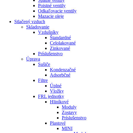
Spätné ventily
Poistné ventily
Odkaľovacie ventily
Mazacie oleje
Stlačený vzduch
Skladovanie
Vzdušníky
Štandardné
Celolakované
Zinkované
Príslušenstvo
Úprava
Sušiče
Kondenzačné
Adsorbčné
Filtre
Úplné
Vložky
FRL jednotky
Hliníkové
Moduly
Zostavy
Príslušenstvo
Plastové
MINI