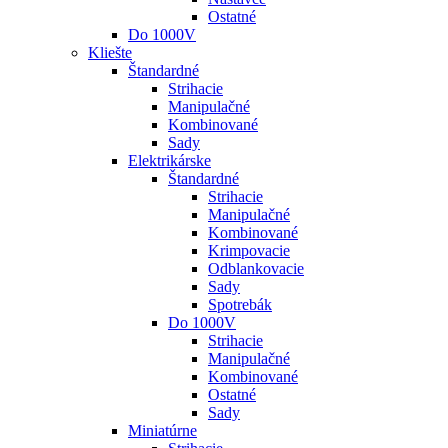
Ostatné
Do 1000V
Kliešte
Štandardné
Strihacie
Manipulačné
Kombinované
Sady
Elektrikárske
Štandardné
Strihacie
Manipulačné
Kombinované
Krimpovacie
Odblankovacie
Sady
Spotrebák
Do 1000V
Strihacie
Manipulačné
Kombinované
Ostatné
Sady
Miniatúrne