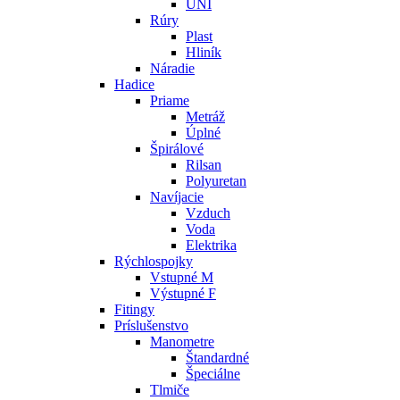
UNI
Rúry
Plast
Hliník
Náradie
Hadice
Priame
Metráž
Úplné
Špirálové
Rilsan
Polyuretan
Navíjacie
Vzduch
Voda
Elektrika
Rýchlospojky
Vstupné M
Výstupné F
Fitingy
Príslušenstvo
Manometre
Štandardné
Špeciálne
Tlmiče