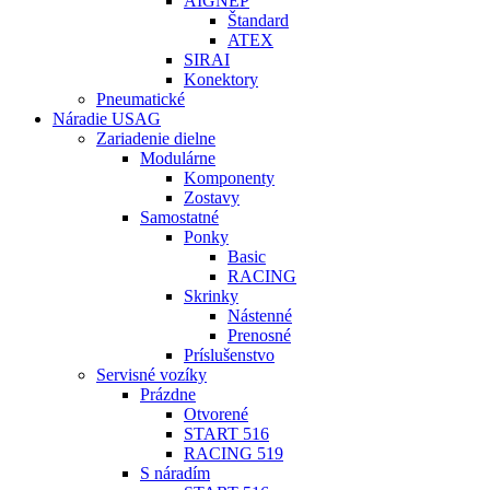
AIGNEP
Štandard
ATEX
SIRAI
Konektory
Pneumatické
Náradie USAG
Zariadenie dielne
Modulárne
Komponenty
Zostavy
Samostatné
Ponky
Basic
RACING
Skrinky
Nástenné
Prenosné
Príslušenstvo
Servisné vozíky
Prázdne
Otvorené
START 516
RACING 519
S náradím