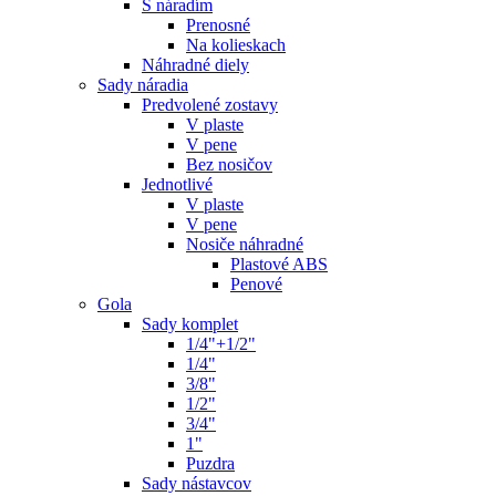
S náradím
Prenosné
Na kolieskach
Náhradné diely
Sady náradia
Predvolené zostavy
V plaste
V pene
Bez nosičov
Jednotlivé
V plaste
V pene
Nosiče náhradné
Plastové ABS
Penové
Gola
Sady komplet
1/4"+1/2"
1/4"
3/8"
1/2"
3/4"
1"
Puzdra
Sady nástavcov