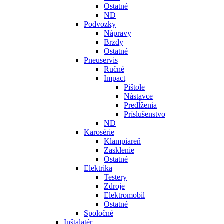
Ostatné
ND
Podvozky
Nápravy
Brzdy
Ostatné
Pneuservis
Ručné
Impact
Pištole
Nástavce
Predĺženia
Príslušenstvo
ND
Karosérie
Klampiareň
Zasklenie
Ostatné
Elektrika
Testery
Zdroje
Elektromobil
Ostatné
Spoločné
Inštalatér