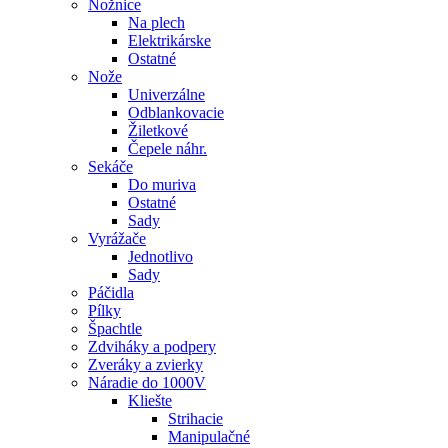
Nožnice
Na plech
Elektrikárske
Ostatné
Nože
Univerzálne
Odblankovacie
Žiletkové
Čepele náhr.
Sekáče
Do muriva
Ostatné
Sady
Vyrážače
Jednotlivo
Sady
Páčidla
Pílky
Špachtle
Zdviháky a podpery
Zveráky a zvierky
Náradie do 1000V
Kliešte
Strihacie
Manipulačné