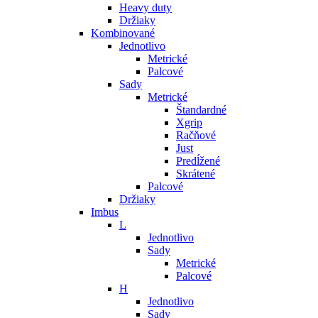
Heavy duty
Držiaky
Kombinované
Jednotlivo
Metrické
Palcové
Sady
Metrické
Štandardné
Xgrip
Račňové
Just
Predĺžené
Skrátené
Palcové
Držiaky
Imbus
L
Jednotlivo
Sady
Metrické
Palcové
H
Jednotlivo
Sady