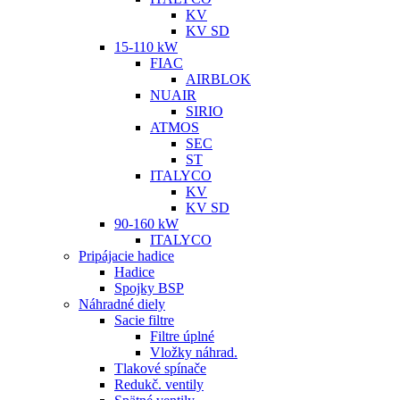
KV
KV SD
15-110 kW
FIAC
AIRBLOK
NUAIR
SIRIO
ATMOS
SEC
ST
ITALYCO
KV
KV SD
90-160 kW
ITALYCO
Pripájacie hadice
Hadice
Spojky BSP
Náhradné diely
Sacie filtre
Filtre úplné
Vložky náhrad.
Tlakové spínače
Redukč. ventily