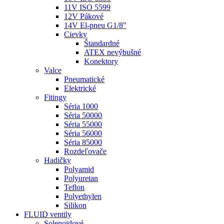
11V ISO 5599
12V Pákové
14V El-pneu G1/8"
Cievky
Štandardné
ATEX nevýbušné
Konektory
Valce
Pneumatické
Elektrické
Fitingy
Séria 1000
Séria 50000
Séria 55000
Séria 56000
Séria 85000
Rozdeľovače
Hadičky
Polyamid
Polyuretan
Teflon
Polyethylen
Silikon
FLUID ventily
Solenoidové