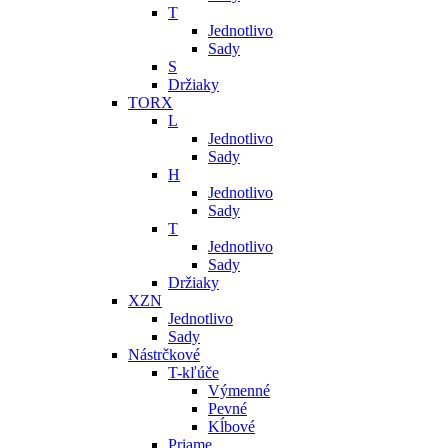
T
Jednotlivo
Sady
S
Držiaky
TORX
L
Jednotlivo
Sady
H
Jednotlivo
Sady
T
Jednotlivo
Sady
Držiaky
XZN
Jednotlivo
Sady
Nástrčkové
T-kľúče
Výmenné
Pevné
Kĺbové
Priame