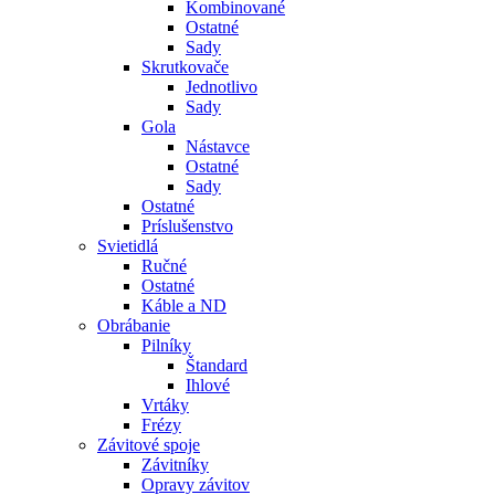
Kombinované
Ostatné
Sady
Skrutkovače
Jednotlivo
Sady
Gola
Nástavce
Ostatné
Sady
Ostatné
Príslušenstvo
Svietidlá
Ručné
Ostatné
Káble a ND
Obrábanie
Pilníky
Štandard
Ihlové
Vrtáky
Frézy
Závitové spoje
Závitníky
Opravy závitov