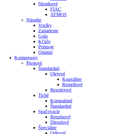
Skrutkové
FIAC
ATMOS
Náradie
Vozíky
Zariadenie
Gola
Kľúče
Prístroje
Ostatné
Kompresory
Piestové
Štandardné
Olejové
Koaxiálne
Remeňové
Bezolejové
Tiché
Kompaktné
Štandardné
Spaľovacie
Benzínové
Dieselové
Špeciálne
Odkryté