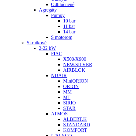
Odhlučnené
Agregáty
Pumpy
10 bar
11 bar
14 bar
S motorom
Skrutkové
2-22 kW
FIAC
X500/X900
NEW.SILVER
AIRBLOK
NUAIR
MiniORION
ORION
MM
MT
SIRIO
STAR
ATMOS
ALBERT.K
STANDARD
KOMFORT
ITALYCO