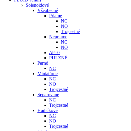
Solenoidové
Všeobecné
Priame
NC
NO
Trojcestné
Nepriame
NC
NO
ΔP=0
PULZNÉ
Parné
NC
Miniatúrne
NC
NO
Trojcestné
Separované
NC
Trojcestné
Hadičkové
NC
NO
Trojcestné