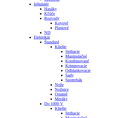
Inštalatér
Hasáky
Kľúče
Rozvody
Kovové
Plastové
ND
Elektrikár
Štandard
Kliešte
Strihacie
Manipulačné
Kombinované
Krimpovacie
Odblankovacie
Sady
Spotrebák
Nože
Nožnice
Ostatné
Meráky
Do 1000 V
Kliešte
Strihacie
Manipulačné