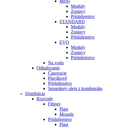
MINI
Moduly
Zostavy
Príslušenstvo
STANDARD
Moduly
Zostavy
Príslušenstvo
EVO
Moduly
Zostavy
Príslušenstvo
Na vodu
Odkalovanie
Časovacie
Plavákové
Príslušenstvo
Separátory oleja z kondenzátu
Distribúcia
Rozvody
Fitingy
Plast
Mosadz
Príslušenstvo
Plast