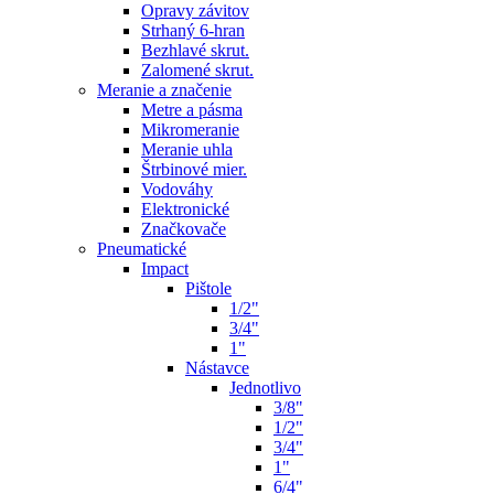
Opravy závitov
Strhaný 6-hran
Bezhlavé skrut.
Zalomené skrut.
Meranie a značenie
Metre a pásma
Mikromeranie
Meranie uhla
Štrbinové mier.
Vodováhy
Elektronické
Značkovače
Pneumatické
Impact
Pištole
1/2"
3/4"
1"
Nástavce
Jednotlivo
3/8"
1/2"
3/4"
1"
6/4"