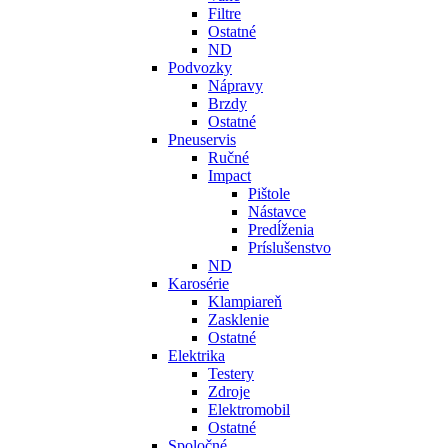
Filtre
Ostatné
ND
Podvozky
Nápravy
Brzdy
Ostatné
Pneuservis
Ručné
Impact
Pištole
Nástavce
Predĺženia
Príslušenstvo
ND
Karosérie
Klampiareň
Zasklenie
Ostatné
Elektrika
Testery
Zdroje
Elektromobil
Ostatné
Spoločné