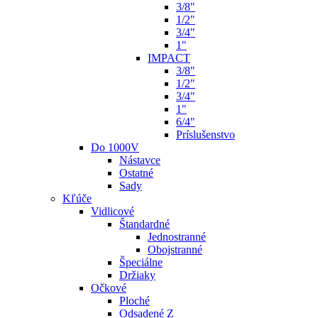
3/8"
1/2"
3/4"
1"
IMPACT
3/8"
1/2"
3/4"
1"
6/4"
Príslušenstvo
Do 1000V
Nástavce
Ostatné
Sady
Kľúče
Vidlicové
Štandardné
Jednostranné
Obojstranné
Špeciálne
Držiaky
Očkové
Ploché
Odsadené Z