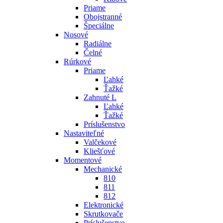
Priame
Obojstranné
Špeciálne
Nosové
Radiálne
Čelné
Rúrkové
Priame
Ľahké
Ťažké
Zahnuté L
Ľahké
Ťažké
Príslušenstvo
Nastaviteľné
Valčekové
Kliešťové
Momentové
Mechanické
810
811
812
Elektronické
Skrutkovače
Príslušenstvo