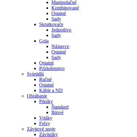
Manipulačné
Kombinované
Ostatné
Sady
Skrutkovače
Jednotlivo
Sady
Gola
Nástavce
Ostatné
Sady
Ostatné
Príslušenstvo
Svietidlá
Ručné
Ostatné
Káble a ND
Obrábanie
Pilníky
Štandard
Ihlové
Vrtáky
Frézy
Závitové spoje
Závitníky