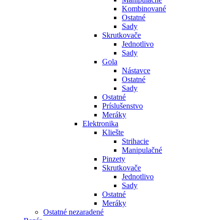
Kombinované
Ostatné
Sady
Skrutkovače
Jednotlivo
Sady
Gola
Nástavce
Ostatné
Sady
Ostatné
Príslušenstvo
Meráky
Elektronika
Kliešte
Strihacie
Manipulačné
Pinzety
Skrutkovače
Jednotlivo
Sady
Ostatné
Meráky
Ostatné nezaradené