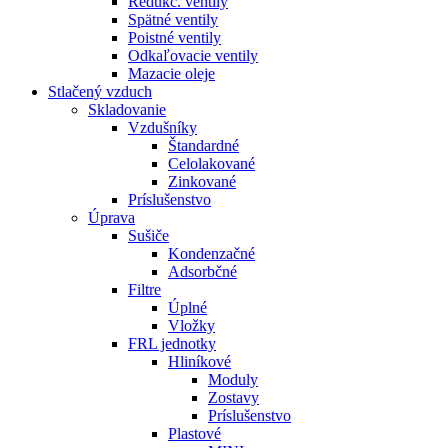
Redukč. ventily
Spätné ventily
Poistné ventily
Odkaľovacie ventily
Mazacie oleje
Stlačený vzduch
Skladovanie
Vzdušníky
Štandardné
Celolakované
Zinkované
Príslušenstvo
Úprava
Sušiče
Kondenzačné
Adsorbčné
Filtre
Úplné
Vložky
FRL jednotky
Hliníkové
Moduly
Zostavy
Príslušenstvo
Plastové