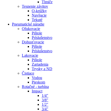
Tlmiče
Tesnenie závitov
O-krúžky
Navíjacie
Tekuté
Pneumatické náradie
Ofukovacie
Pištole
Príslušenstvo
Dohusťovacie
Pištole
Príslušenstvo
Lakovacie
Pištole
Zariadenia
Trysky a ND
Čistiace
Vodou
Pieskom
Rotačné - turbína
Impact
1/4"
3/8"
1/2"
3/4"