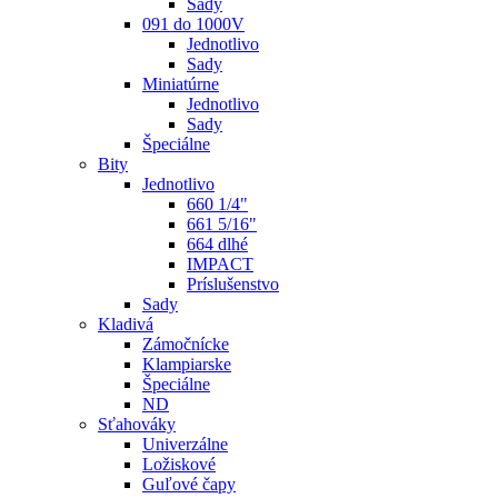
Sady
091 do 1000V
Jednotlivo
Sady
Miniatúrne
Jednotlivo
Sady
Špeciálne
Bity
Jednotlivo
660 1/4"
661 5/16"
664 dlhé
IMPACT
Príslušenstvo
Sady
Kladivá
Zámočnícke
Klampiarske
Špeciálne
ND
Sťahováky
Univerzálne
Ložiskové
Guľové čapy