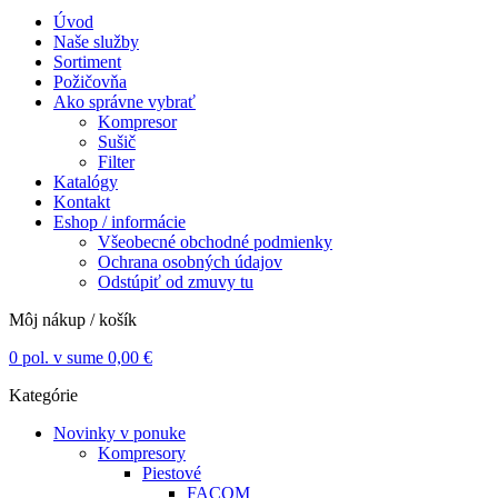
Úvod
Naše služby
Sortiment
Požičovňa
Ako správne vybrať
Kompresor
Sušič
Filter
Katalógy
Kontakt
Eshop / informácie
Všeobecné obchodné podmienky
Ochrana osobných údajov
Odstúpiť od zmuvy tu
Môj nákup / košík
0
pol. v sume
0,00
€
Kategórie
Novinky v ponuke
Kompresory
Piestové
FACOM