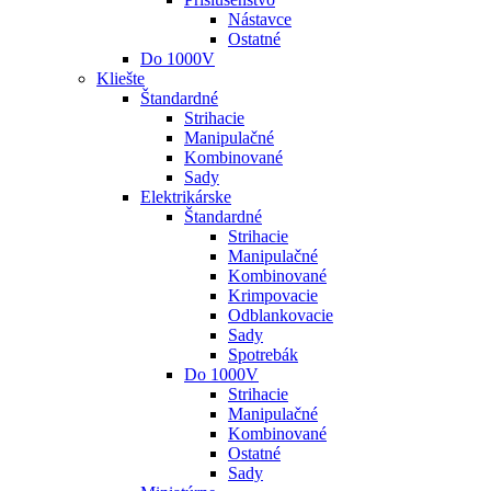
Nástavce
Ostatné
Do 1000V
Kliešte
Štandardné
Strihacie
Manipulačné
Kombinované
Sady
Elektrikárske
Štandardné
Strihacie
Manipulačné
Kombinované
Krimpovacie
Odblankovacie
Sady
Spotrebák
Do 1000V
Strihacie
Manipulačné
Kombinované
Ostatné
Sady