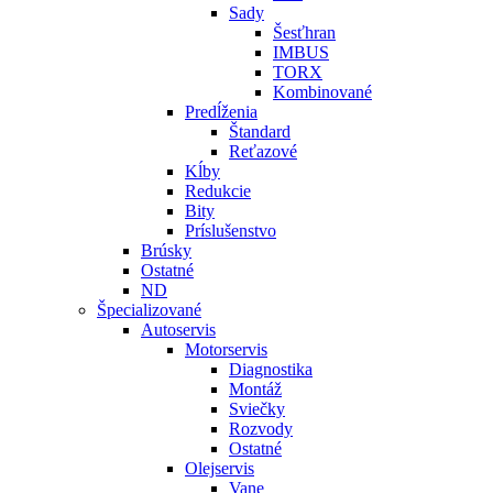
Sady
Šesťhran
IMBUS
TORX
Kombinované
Predĺženia
Štandard
Reťazové
Kĺby
Redukcie
Bity
Príslušenstvo
Brúsky
Ostatné
ND
Špecializované
Autoservis
Motorservis
Diagnostika
Montáž
Sviečky
Rozvody
Ostatné
Olejservis
Vane