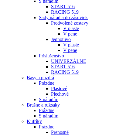
S náradím
START 516
RACING 519
Sady náradia do zásuviek
Predvolené zostavy
V plaste
V pene
Jednotlivo
V plaste
V pene
Príslušenstvo
UNIVERZÁLNE
START 516
RACING 519
Basy a puzdrá
Prázdne
Plastové
Plechové
S náradím
Brašne a ruksaky
Prázdne
S náradím
Kufríky
Prázdne
Prenosné