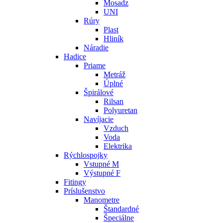
Mosadz
UNI
Rúry
Plast
Hliník
Náradie
Hadice
Priame
Metráž
Úplné
Špirálové
Rilsan
Polyuretan
Navíjacie
Vzduch
Voda
Elektrika
Rýchlospojky
Vstupné M
Výstupné F
Fitingy
Príslušenstvo
Manometre
Štandardné
Špeciálne