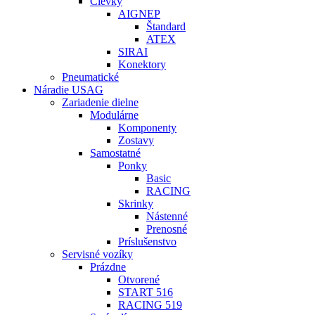
Cievky
AIGNEP
Štandard
ATEX
SIRAI
Konektory
Pneumatické
Náradie USAG
Zariadenie dielne
Modulárne
Komponenty
Zostavy
Samostatné
Ponky
Basic
RACING
Skrinky
Nástenné
Prenosné
Príslušenstvo
Servisné vozíky
Prázdne
Otvorené
START 516
RACING 519