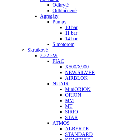
Odkryté
Odhlučnené
Agregáty
Pumpy
10 bar
11 bar
14 bar
S motorom
Skrutkové
2-22 kW
FIAC
X500/X900
NEW.SILVER
AIRBLOK
NUAIR
MiniORION
ORION
MM
MT
SIRIO
STAR
ATMOS
ALBERT.K
STANDARD
KOMFORT