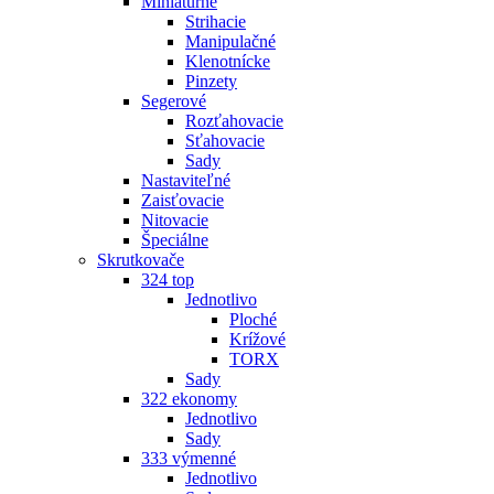
Miniatúrne
Strihacie
Manipulačné
Klenotnícke
Pinzety
Segerové
Rozťahovacie
Sťahovacie
Sady
Nastaviteľné
Zaisťovacie
Nitovacie
Špeciálne
Skrutkovače
324 top
Jednotlivo
Ploché
Krížové
TORX
Sady
322 ekonomy
Jednotlivo
Sady
333 výmenné
Jednotlivo