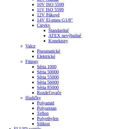
10V ISO 5599
11V ISO 5599
12V Pákové
14V El-pneu G1/8"
Cievky
Štandardné
ATEX nevýbušné
Konektory
Valce
Pneumatické
Elektrické
Fitingy
Séria 1000
Séria 50000
Séria 55000
Séria 56000
Séria 85000
Rozdeľovače
Hadičky
Polyamid
Polyuretan
Teflon
Polyethylen
Silikon
FLUID ventily