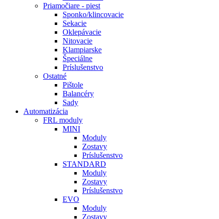
Priamočiare - piest
Sponko/klincovacie
Sekacie
Oklepávacie
Nitovacie
Klampiarske
Špeciálne
Príslušenstvo
Ostatné
Pištole
Balancéry
Sady
Automatizácia
FRL moduly
MINI
Moduly
Zostavy
Príslušenstvo
STANDARD
Moduly
Zostavy
Príslušenstvo
EVO
Moduly
Zostavy