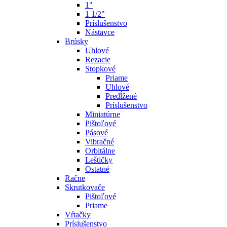
1"
1 1/2"
Príslušenstvo
Nástavce
Brúsky
Uhlové
Rezacie
Stopkové
Priame
Uhlové
Predĺžené
Príslušenstvo
Miniatúrne
Pištoľové
Pásové
Vibračné
Orbitálne
Leštičky
Ostatné
Račne
Skrutkovače
Pištoľové
Priame
Vŕtačky
Príslušenstvo