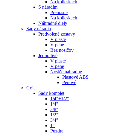
Na kolieskach
S náradím
Prenosné
Na kolieskach
Náhradné diely
Sady náradia
Predvolené zostavy
V plaste
V pene
Bez nosičov
Jednotlivé
V plaste
V pene
Nosiče náhradné
Plastové ABS
Penové
Gola
Sady komplet
1/4"+1/2"
1/4"
3/8"
1/2"
3/4"
1"
Puzdra