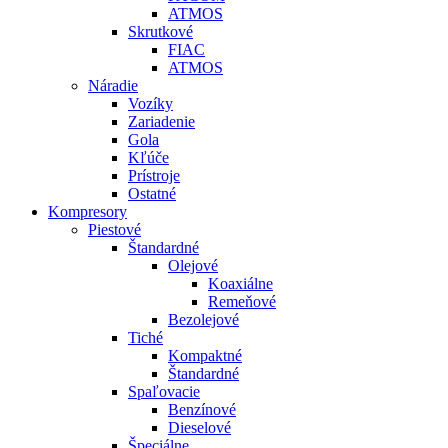
ATMOS
Skrutkové
FIAC
ATMOS
Náradie
Vozíky
Zariadenie
Gola
Kľúče
Prístroje
Ostatné
Kompresory
Piestové
Štandardné
Olejové
Koaxiálne
Remeňové
Bezolejové
Tiché
Kompaktné
Štandardné
Spaľovacie
Benzínové
Dieselové
Špeciálne