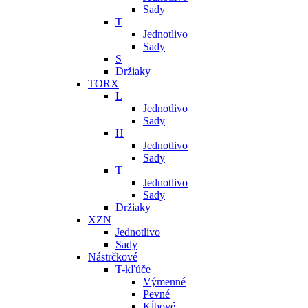
Sady
T
Jednotlivo
Sady
S
Držiaky
TORX
L
Jednotlivo
Sady
H
Jednotlivo
Sady
T
Jednotlivo
Sady
Držiaky
XZN
Jednotlivo
Sady
Nástrčkové
T-kľúče
Výmenné
Pevné
Kĺbové