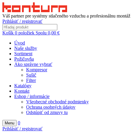
Váš partner pre systémy stlačeného vzduchu a profesionálnu montáž
Prihlásiť / registrovať
Košík
0
položiek
Spolu
0,00
€
Úvod
Naše služby
Sortiment
Požičovňa
Ako správne vybrať
Kompresor
Sušič
Filter
Katalógy
Kontakt
Eshop / informácie
Všeobecné obchodné podmienky
Ochrana osobných údajov
Odstúpiť od zmuvy tu
0
Menu
Prihlásiť / registrovať