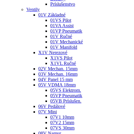
Príslušenstvo
Ventily
01V Základné
01VS Pilot
01VA Assist
01VP Pneumatik
01V Ručné
01V Mechanické
01V Manifold
X1V Nerezové
X1VS Pilot
X1VL Ručné
02V Mechan. 15mm
03V Mechan. 16mm
04V Panel 15 mm
05V VDMA 18mm
05VS Elektrom.
05VP Pneumatik
05VB Príslušen.
06V Pedálové
07V Mini
07V1 10mm
07V2 15mm
07VS 30mm
08V Namur