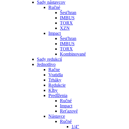
Sady nástavcov
Ručné
Šesťhran
IMBUS
TORX
XZN
Impact
Šesťhran
IMBUS
TORX
Kombinované
Sady redukcií
Jednotlivo
Račne
Vratidla
Trháky
Redukcie
Kĺby
Predĺženia
Ručné
Impact
Reťazové
Nástavce
Ručné
1/4"