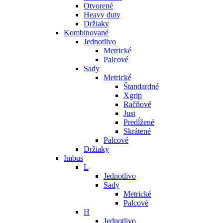
Otvorené
Heavy duty
Držiaky
Kombinované
Jednotlivo
Metrické
Palcové
Sady
Metrické
Štandardné
Xgrip
Račňové
Just
Predĺžené
Skrátené
Palcové
Držiaky
Imbus
L
Jednotlivo
Sady
Metrické
Palcové
H
Jednotlivo