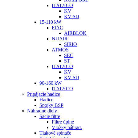
ITALYCO
KV
KV SD
15-110 kW
FIAC
AIRBLOK
NUAIR
SIRIO
ATMOS
SEC
ST
ITALYCO
KV
KV SD
90-160 kW
ITALYCO
Pripájacie hadice
Hadice
Spojky BSP
Náhradné diely
Sacie filtre
Filtre úplné
Vložky náhrad.
Tlakové spínače