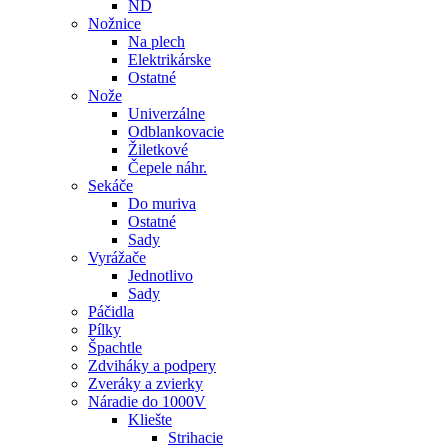
ND
Nožnice
Na plech
Elektrikárske
Ostatné
Nože
Univerzálne
Odblankovacie
Žiletkové
Čepele náhr.
Sekáče
Do muriva
Ostatné
Sady
Vyrážače
Jednotlivo
Sady
Páčidla
Pílky
Špachtle
Zdviháky a podpery
Zveráky a zvierky
Náradie do 1000V
Kliešte
Strihacie